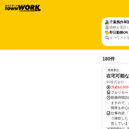
千葉県
作草
職種を選択
即日勤務OK
キーワード
180件
業務委託
在宅可能
90株式会社
月給60,00
フルリモー
勤務時間詳
ますので、お
間帯を中心に
仕事内容 
う挫折したく
営しています
社員登用あり