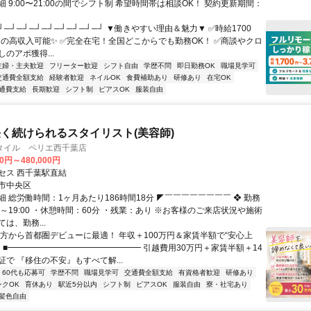
 9:00〜21:00の間でシフト制 希望時間帯は相談OK！ 契約更新期間：
┘─┘─┘─┘─┘─┘─┘─┘─┘ ▼働きやすい理由＆魅力▼ ✅時給1700
0円の高収入可能✨ ✅完全在宅！全国どこからでも勤務OK！ ✅商談やクロ
のアポ獲得...
主婦・主夫歓迎
フリーター歓迎
シフト自由
学歴不問
即日勤務OK
職場見学可
交通費全額支給
経験者歓迎
ネイルOK
食費補助あり
研修あり
在宅OK
通費支給
長期歓迎
シフト制
ピアスOK
服装自由
く続けられるスタイリスト(美容師)
タイル ペリエ西千葉店
00円～480,000円
セス 西千葉駅直結
市中央区
 総労働時間：1ヶ月あたり186時間18分 ◤￣￣￣￣￣￣￣￣ ❖ 勤務
30～19:00 ・休憩時間：60分 ・残業：あり ※お客様のご来店状況や施術
は、勤務...
地方から首都圏デビューに最適！ 年収＋100万円＆家賃半額で“安心上
！ ■━━━━━━━━━━━━━━━━ 引越費用30万円＋家賃半額＋14
で 『移住の不安』もすべて解...
60代も応募可
学歴不問
職場見学可
交通費全額支給
有資格者歓迎
研修あり
ンクOK
育休あり
駅近5分以内
シフト制
ピアスOK
服装自由
寮・社宅あり
髪色自由