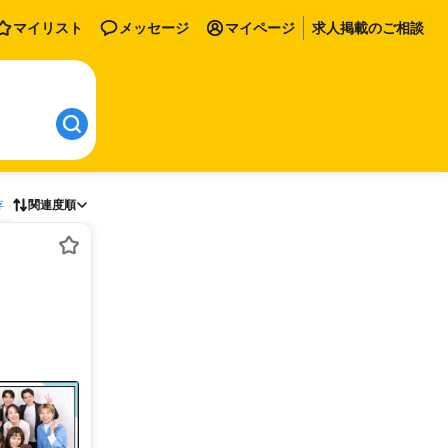
マイリスト
メッセージ
マイページ
求人掲載のご相談
存
関連度順