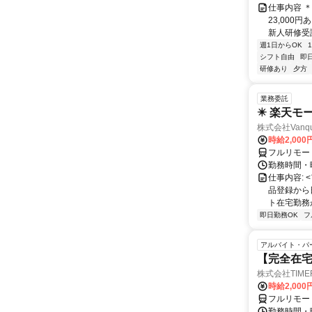
仕事内容 
23,000
新人研修受講
週1日からOK
シフト自由
即
研修あり
夕方
業務委託
✴️ 楽天モ
株式会社Vanqu
時給2,000
フルリモー
勤務時間・曜日
仕事内容:
品登録から
ト在宅勤務が可
即日勤務OK
フ
アルバイト・パ
【完全在宅
株式会社TIME
時給2,000
フルリモー
勤務時間・