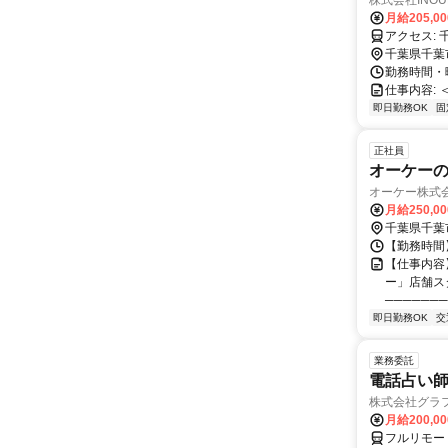
株式会社INO
月給205,0
千葉県千葉
勤務時間・曜日: 
仕事内容:
即日勤務OK
固
正社員
オーケーの
オーケー株式
月給250,0
千葉県千葉
【勤務時間】
【仕事内容】
ー」店舗ス
───────
即日勤務OK
交
業務委託
電話占い師
株式会社グラ
月給200,00
フルリモー