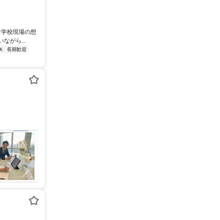
な学校現場の想
がら...
K
長期歓迎