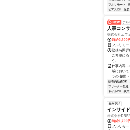
フルリモート
ピアスOK
服装
アル
人事コン
株式会社エフ
時給2,30
フルリモー
勤務時間詳細
ご希望に応
う。
仕事内容 
域において
ラの 整備・
扶養内勤務OK
フリーター歓迎
ネイルOK
残業
業務委託
インサイ
株式会社DREA
時給1,700
フルリモー