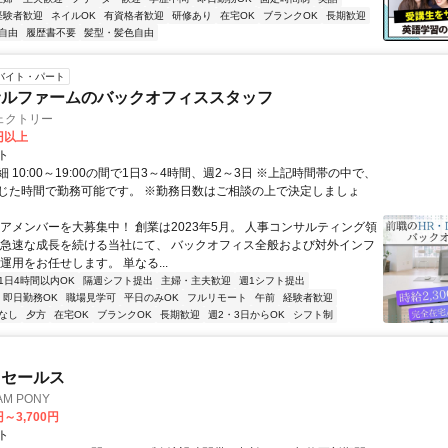
経験者歓迎
ネイルOK
有資格者歓迎
研修あり
在宅OK
ブランクOK
長期歓迎
自由
履歴書不要
髪型・髪色自由
バイト・パート
サルファームのバックオフィススタッフ
ェクトリー
0円以上
ト
 10:00～19:00の間で1日3～4時間、週2～3日 ※上記時間帯の中で、
じた時間で勤務可能です。 ※勤務日数はご相談の上で決定しましょ
コアメンバーを大募集中！ 創業は2023年5月。 人事コンサルティング領
 急速な成長を続ける当社にて、 バックオフィス全般および対外インフ
運用をお任せします。 単なる...
1日4時間以内OK
隔週シフト提出
主婦・主夫歓迎
週1シフト提出
即日勤務OK
職場見学可
平日のみOK
フルリモート
午前
経験者歓迎
なし
夕方
在宅OK
ブランクOK
長期歓迎
週2・3日からOK
シフト制
ドセールス
M PONY
円～3,700円
ト