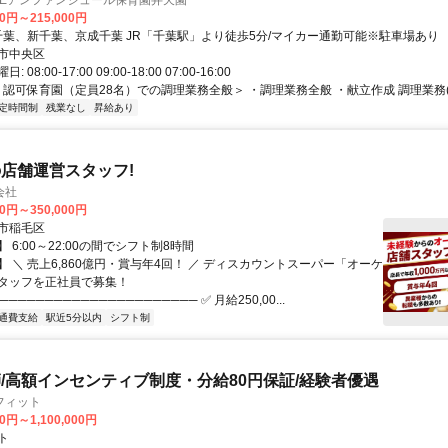
UEアンファンジュール保育園弁天園
00円～215,000円
アクセス: 千葉、新千葉、京成千葉 JR「千葉駅」より徒歩5分/マイカー通勤可能※駐車場あり
市中央区
08:00-17:00 09:00-18:00 07:00-16:00
 ＜認可保育園（定員28名）での調理業務全般＞ ・調理業務全般 ・献立作成 調理業務(
定時間制
残業なし
昇給あり
店舗運営スタッフ!
会社
00円～350,000円
市稲毛区
 6:00～22:00の間でシフト制8時間
 ＼ 売上6,860億円・賞与年4回！ ／ ディスカウントスーパー「オーケ
タッフを正社員で募集！
────────────────────── ✅ 月給250,00...
通費支給
駅近5分以内
シフト制
/高額インセンティブ制度・分給80円保証/経験者優遇
フィット
0円～1,100,000円
ト