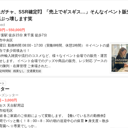
ガチャ、SSR確定⁉】「売上でギスギス…」そんなイベント販
がぶっ壊します笑
ect
00円～550,000円
アクセス: 千葉駅 徒歩15分 東千葉 徒歩7分
市中央区
日: 勤務時間 08:00 - 17:00（実働8時間、休憩1時間） ※イベントの盛
合で多少前後あり！
 海外輸入雑貨や流行のコスメなど、様々なイベント会場での販売・運営
せします。 イベント会場でのグッズや商品の販売、レジ対応 ブースの
陳列・在庫管理 ご来場された...
定時間制
残業なし
交通費支給
ート
ッター
ンズシッター
円～3,000円
セス 天台駅周辺
市稲毛区
細 各ご家庭のご依頼によって変動します。 【働いている方の勤務例】
間でパッと働く！ 8：00～8：30の朝の送迎中心の保育 ▶身支度～散歩
園へ ☆専業でしっか...