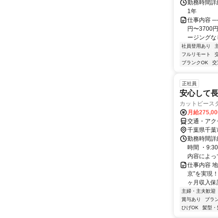
勤務時間詳細
1年
仕事内容 ─
円〜370
ージングなし
社員登用あり
フルリモート
ブランクOK
交
正社員
安心して長
カットビース
月給275,0
交通・アク
千葉県千葉
勤務時間詳細
時間 ・9:
内容によって
仕事内容 
京”を実現
ヶ月収入保証
主婦・主夫歓迎
賞与あり
ブラ
ひげOK
髪型・