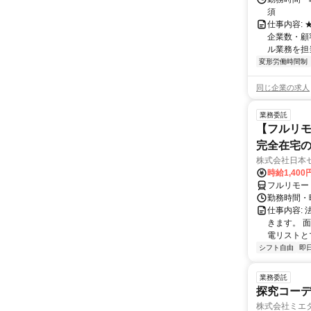
須
仕事内容:
企業数・顧
ル業務を担当い
変形労働時間制
同じ企業の求人
業務委託
【フルリモ
完全在宅
株式会社日本
時給1,400
フルリモー
勤務時間・曜
仕事内容:
きます。 
電リストと
シフト自由
即
業務委託
探究コー
株式会社ミエ