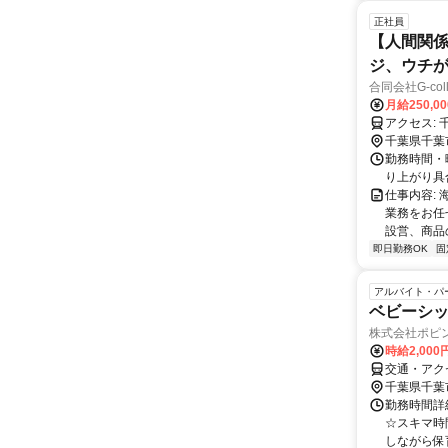
正社員
【人間関係
ジ、ウチ
合同会社G-coll
月給250,0
千葉県千葉
勤務時間・曜
り上がり具
仕事内容:
業務をお任
設営、商品の
即日勤務OK
固
アルバイト・パ
ベビーシ
株式会社ポピ
時給2,000
交通・アク
千葉県千葉
勤務時間詳
☆スキマ時
しながら保育