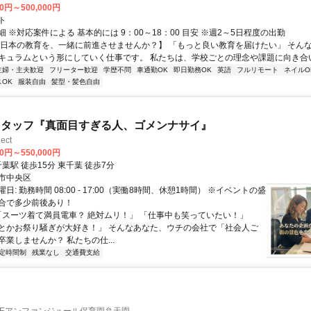
00円～500,000円
ト
 ※対応案件による 基本的には 9：00～18：00 目安 ※週2～5日程度の出勤
【日本の教育を、一緒に前進させませんか？】 「もっと良い教育を届けたい」 そん
キュラムという形にしていく仕事です。 私たちは、学校ごとの理念や課題に向き合いな
主婦・主夫歓迎
フリーター歓迎
学歴不問
車通勤OK
即日勤務OK
英語
フルリモート
ネイルO
OK
服装自由
髪型・髪色自由
スタッフ『真面目すぎる人、ゴメンナサイ』
ect
00円～550,000円
アクセス: 千葉駅 徒歩15分 東千葉 徒歩7分
市中央区
日: 勤務時間 08:00 - 17:00（実働8時間、休憩1時間） ※イベントの盛
合で多少前後あり！
 「スーツ着て満員電車？ 絶対ムリ！」 「仕事中も笑っていたい！」
とかお祭り騒ぎが大好き！」 そんなあなた、ウチの会社で「社会人ご
業しませんか？ 私たちの仕...
定時間制
残業なし
交通費支給