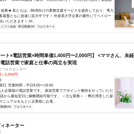
 ★急募★ 私たちは、BtoB向けの業務支援サービスを提供しており、導入
客基盤ともに急速に拡大中です！ 外資系大手企業の案件にてペイロー
ただきます！ ////...
シフト自由
即日勤務OK
フルリモート
ート×電話営業×時間単価1,400円〜2,000円】 <ママさん、未
の電話営業で家庭と仕事の両立を実現
セールスセンター
円～2,000円
ト
日: 営業時間：平日9:00〜18:00
 法人企業様の電話営業です。 新規営業でアポイント獲得をやっていただ
面談から最短翌日に稼働開始可能です。 ＜主な業務＞ ・弊社用意した架
マニュアルをもとに企業様にお電...
日勤務OK
フルリモート
ディネーター
タ