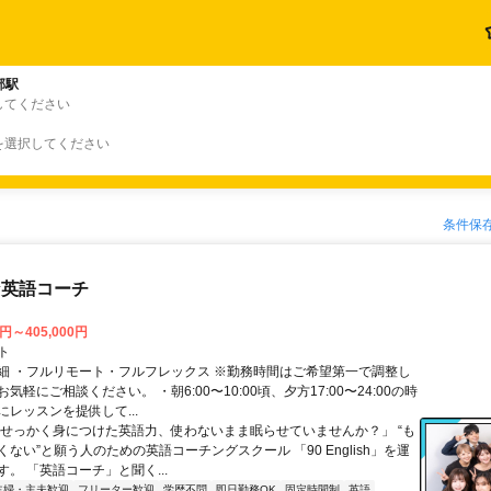
部駅
してください
を選択してください
条件保
な英語コーチ
0円～405,000円
ト
細 ・フルリモート・フルフレックス ※勤務時間はご希望第一で調整し
気軽にご相談ください。 ・朝6:00〜10:00頃、夕方17:00〜24:00の時
レッスンを提供して...
「せっかく身につけた英語力、使わないまま眠らせていませんか？」 “も
ない”と願う人のための英語コーチングスクール 「90 English」を運
。 「英語コーチ」と聞く...
主婦・主夫歓迎
フリーター歓迎
学歴不問
即日勤務OK
固定時間制
英語