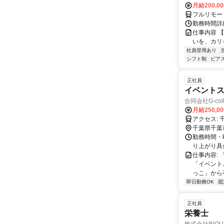
月給200,0
フルリモー
勤務時間詳細
仕事内容 
いを、カリ
社員登用あり
シフト制
ピアス
正社員
イベント
合同会社G-coll
月給250,0
千葉県千葉
勤務時間・曜
り上がり具
仕事内容:
「イベント
っこ」から卒
即日勤務OK
固
正社員
栄養士