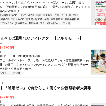
＊‥‥＊‥ おすすめポイント ‥＊‥‥＊ ⏩新人ボーナス制度！最大
円あり！ 登録翌月までのお仕事回数に応じて 最大23,000円プレゼント！ ※
者が対象 ⏩ク...
1日4時間以内OK
土日祝のみOK
主婦・主夫歓迎
フリーター歓迎
早朝
日勤務OK
平日のみOK
交通費全額支給
午前
経験者歓迎
有資格者歓迎
ブランクOK
交通費支給
長期歓迎
週2・3日からOK
シフト制
ール✴️ EC運用 / ECディレクター【フルリモート】
et
円～5,000円
ト
: ・10:00-19:00(実働8時間)
 <アピールポイント> ・フルリモートの楽天ECサイト運営運用業務 ・商
日々の運用、ネットショップのディレクションなど ・即日からリモー
能 < 会社概要 > 弊社...
ルリモート
在宅OK
ート
】「通勤ゼロ」で自分らしく働く✨ 労務経験者大募集
RS
円～2,600円
ト
曜日: ・160時間勤務（曜日、時間帯問わず） ※入社初月は日中勤務必