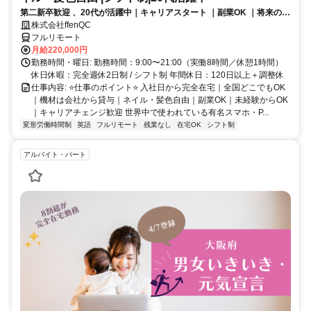
第二新卒歓迎 、20代が活躍中｜キャリアスタート ｜副業OK ｜将来のキ
ャリアパスあり（長期キャリアを推奨しています）
株式会社ffenQC
フルリモート
月給220,000円
勤務時間・曜日: 勤務時間：9:00〜21:00（実働8時間／休憩1時間）
休日休暇：完全週休2日制 / シフト制 年間休日：120日以上＋調整休
仕事内容: ⭐️仕事のポイント⭐️ 入社日から完全在宅｜全国どこでもOK
｜機材は会社から貸与｜ネイル・髪色自由｜副業OK｜未経験からOK
｜キャリアチェンジ歓迎 世界中で使われている有名スマホ・P...
変形労働時間制
英語
フルリモート
残業なし
在宅OK
シフト制
アルバイト・パート