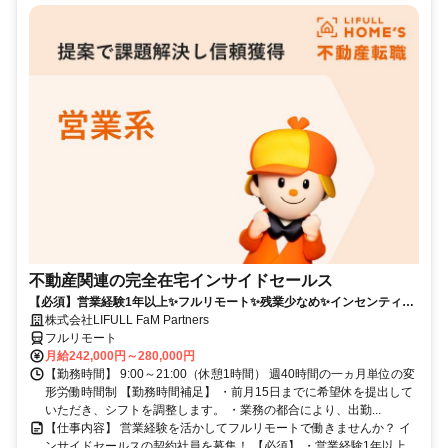
不動産関連の完全在宅インサイドセールス
【必須】営業経験1年以上✨フルリモート✨残業少なめ✨インセンティブ
有
株式会社LIFULL FaM Partners
フルリモート
月給242,000円～280,000円
【勤務時間】 9:00～21:00（休憩1時間） 週40時間の一ヵ月単位の変
形労働時間制 【勤務時間補足】 ・前月15日までに希望休を提出して
いただき、シフトを調整します。 ・業務の都合により、出勤...
【仕事内容】 営業経験を活かしてフルリモートで働きませんか？ イ
ンサイドセールスの契約社員を募集！ 【必須】 ・営業経験1年以上