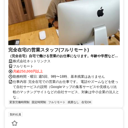
完全在宅の営業スタッフ(フルリモート)
（完全在宅）自宅で働ける営業のお仕事になります。年齢や学歴など問
いません。
株式会社ネットリンクス
フルリモート
月給250,000円以上
勤務時間・曜日: 週5回、9時〜18時、基本残業はありません
仕事内容: 完全在宅での営業のお仕事です。 電話やズームなどを使っ
て自社サービスの説明（Googleマップの集客サービスや見積もり比
較のマッチングサイトなどの自社サービス、対象は中小企業の法人と
な...
変形労働時間制
固定時間制
フルリモート
残業なし
在宅OK
契約社員