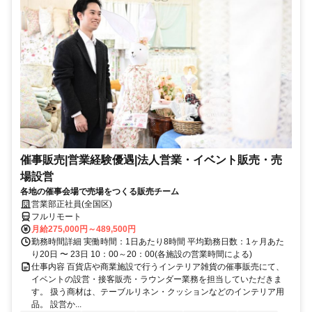
催事販売|営業経験優遇|法人営業・イベント販売・売
場設営
各地の催事会場で売場をつくる販売チーム
営業部正社員(全国区)
フルリモート
月給275,000円～489,500円
勤務時間詳細 実働時間：1日あたり8時間 平均勤務日数：1ヶ月あた
り20日 〜 23日 10：00～20：00(各施設の営業時間による)
仕事内容 百貨店や商業施設で行うインテリア雑貨の催事販売にて、
イベントの設営・接客販売・ラウンダー業務を担当していただきま
す。 扱う商材は、テーブルリネン・クッションなどのインテリア用
品。 設営か...