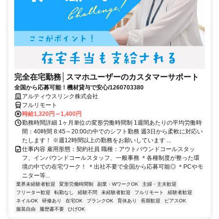
完全在宅勤務│スマホユーザーのカスタマーサポート
全国から応募可能！機材貸与で安心/1260703380
アルティウスリンク株式会社
フルリモート
時給1,320円～1,400円
勤務時間詳細 1ヶ月単位の変形労働時間制 1週間あたりの平均労働時
間：40時間 8:45～20:00の中でのシフト勤務 週3日から柔軟に対応い
たします！ ※週12時間以上の勤務をお願いしています ...
仕事内容 雇用形態：契約社員 職種：アウトバウンドコールスタッ
フ、インバウンドコールスタッフ、一般事務 ＊各種制度が整った環
境の中での在宅ワーク！ ＊出社不要で全国から応募可能◎ ＊PCやモ
ニター等...
業界未経験者歓迎
変形労働時間制
副業・WワークOK
主婦・主夫歓迎
フリーター歓迎
転勤なし
経験不問
未経験者歓迎
フルリモート
経験者歓迎
ネイルOK
研修あり
在宅OK
ブランクOK
育休あり
長期歓迎
ピアスOK
服装自由
履歴書不要
ひげOK