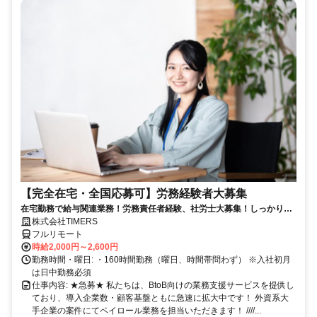
【完全在宅・全国応募可】労務経験者大募集
在宅勤務で給与関連業務！労務責任者経験、社労士大募集！しっかり稼
ぎたい方、注目！
株式会社TIMERS
フルリモート
時給2,000円～2,600円
勤務時間・曜日: ・160時間勤務（曜日、時間帯問わず） ※入社初月
は日中勤務必須
仕事内容: ★急募★ 私たちは、BtoB向けの業務支援サービスを提供し
ており、導入企業数・顧客基盤ともに急速に拡大中です！ 外資系大
手企業の案件にてペイロール業務を担当いただきます！ ////...