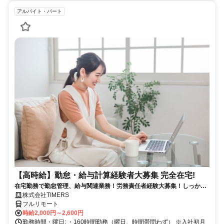
アルバイト・パート
【高時給】勤怠・給与計算経験者大募集 完全在宅!
在宅勤務で勤怠管理、給与関連業務！労務責任者経験大募集！しっかり
稼ぎたい方、注目！
株式会社TIMERS
フルリモート
時給2,000円～2,600円
勤務時間・曜日: ・160時間勤務（曜日、時間帯問わず） ※入社初月