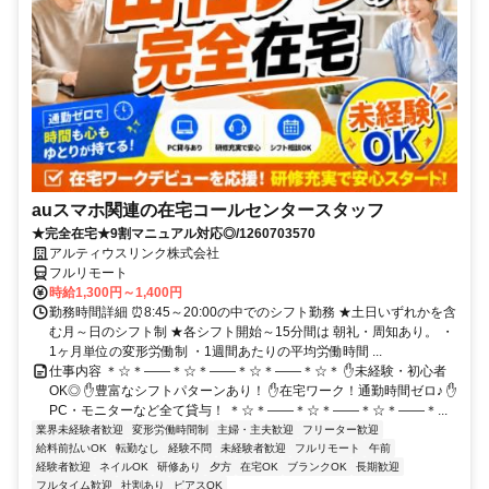
auスマホ関連の在宅コールセンタースタッフ
★完全在宅★9割マニュアル対応◎/1260703570
アルティウスリンク株式会社
フルリモート
時給1,300円～1,400円
勤務時間詳細 ⏰8:45～20:00の中でのシフト勤務 ★土日いずれかを含
む月～日のシフト制 ★各シフト開始～15分間は 朝礼・周知あり。 ・
1ヶ月単位の変形労働制 ・1週間あたりの平均労働時間 ...
仕事内容 ＊☆＊――＊☆＊――＊☆＊――＊☆＊ ✋未経験・初心者
OK◎ ✋豊富なシフトパターンあり！ ✋在宅ワーク！通勤時間ゼロ♪ ✋
PC・モニターなど全て貸与！ ＊☆＊――＊☆＊――＊☆＊――＊...
業界未経験者歓迎
変形労働時間制
主婦・主夫歓迎
フリーター歓迎
給料前払いOK
転勤なし
経験不問
未経験者歓迎
フルリモート
午前
経験者歓迎
ネイルOK
研修あり
夕方
在宅OK
ブランクOK
長期歓迎
フルタイム歓迎
社割あり
ピアスOK