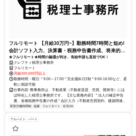
フルリモート 【月給30万円~】勤務時間7時間と短め!
会計ソフト入力、決算書・税務申告書作成、将来的に
★フルリモート★時間の融通が利き、有給申請も直前でOK！
決算説明も
クレフティ税理士事務所
フルリモート
月給300,000円以上
勤務時間・曜日: * 9:00～17:00 * 完全週休2日制 * 9:00-16:00など、柔
軟に相談可能
仕事内容: 弊事務所は、不動産業（不動産賃貸、売買、開発等）にほ
ぼ特化した税理士事務所です。 【主な業務内容】 * 法人の確定申告
書、各種税務申告書の作成 * 会計入力（不動産売買契約、建築関連...
変形労働時間制
急募
フルリモート
在宅OK
アルバイト・パート