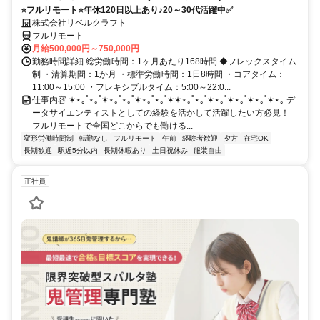
⭐フルリモート⭐年休120日以上あり♪20～30代活躍中✅
株式会社リベルクラフト
フルリモート
月給500,000円～750,000円
勤務時間詳細 総労働時間：1ヶ月あたり168時間 ◆フレックスタイム
制 ・清算期間：1か月 ・標準労働時間：1日8時間 ・コアタイム：
11:00～15:00 ・フレキシブルタイム：5:00～22:0...
仕事内容 ✶⋆｡˚⋆｡˚✶⋆｡˚⋆｡˚✶⋆｡˚⋆｡˚✶✶⋆｡˚⋆｡˚✶⋆｡˚✶⋆｡˚✶⋆｡˚✶⋆｡ デ
ータサイエンティストとしての経験を活かして活躍したい方必見！
フルリモートで全国どこからでも働ける...
変形労働時間制
転勤なし
フルリモート
午前
経験者歓迎
夕方
在宅OK
長期歓迎
駅近5分以内
長期休暇あり
土日祝休み
服装自由
正社員