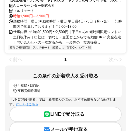
【完全在宅・フルリモート】AIスタートアップのインサイドセールス実
務メンバー（問い合わせ対応・日程調整）
AIコールセンター株式会社
フルリモート
時給1,500円～2,500円
勤務時間・曜日: ■ 勤務時間・曜日 平日週4日〜5日（月〜金） 下記時
間内で募集しております！ * 9:00~18:00
仕事内容: ✅ 時給1,500円〜2,500円｜平日のみの短時間固定シフト ✅
土日祝休み｜出社は一切なし・全国どこからでも勤務OK ✅ 完全在宅
｜問い合わせへの一次対応から、一歩先の「改善提案...
変形労働時間制
フルリモート
残業なし
在宅OK
シフト制
前へ
次へ
1
この条件の新着求人を受け取る
千葉県 / 日向駅
変形労働時間制
「LINEで受け取る」では、新着求人のほか、おすすめ情報なども配信しま
す。
詳しくはこちら
LINEで受け取る
メールで受け取る