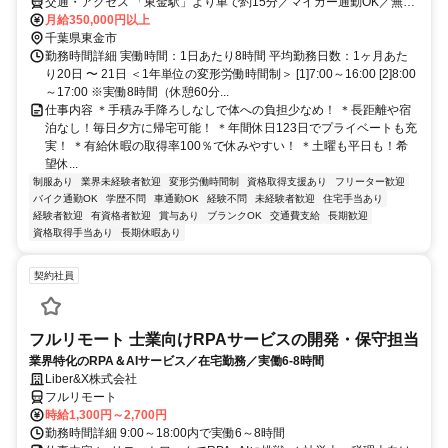
交通・アクセス 「東金駅」より車で約15分／マイカー通勤OK／無料
駐車場完備
月給350,000円以上
千葉県東金市
勤務時間詳細 実働時間：1日あたり8時間 平均勤務日数：1ヶ月あた
り20日 〜 21日 ＜1年単位の変形労働時間制＞ [1]7:00～16:00 [2]8:00
～17:00 ※実働8時間（休憩60分...
仕事内容 ＊手積み手降ろしなしで体への負担少なめ！ ＊長距離や宿
泊なし！毎日夕方に帰宅可能！ ＊年間休日123日でプライベートも充
実！ ＊有給休暇の取得率100％で休みやすい！ ＊土曜も平日も！希
望休...
制服あり
業界未経験者歓迎
変形労働時間制
資格取得支援あり
フリーター歓迎
バイク通勤OK
学歴不問
車通勤OK
経験不問
未経験者歓迎
住宅手当あり
経験者歓迎
有資格者歓迎
賞与あり
ブランクOK
交通費支給
長期歓迎
資格取得手当あり
長期休暇あり
契約社員
フルリモート 士業向けRPAサービスの開発・保守担当
業界特化のRPA＆AIサービス／在宅勤務／実働6-8時間
Liber&X株式会社
フルリモート
時給1,300円～2,700円
勤務時間詳細 9:00～18:00内で実働6～8時間