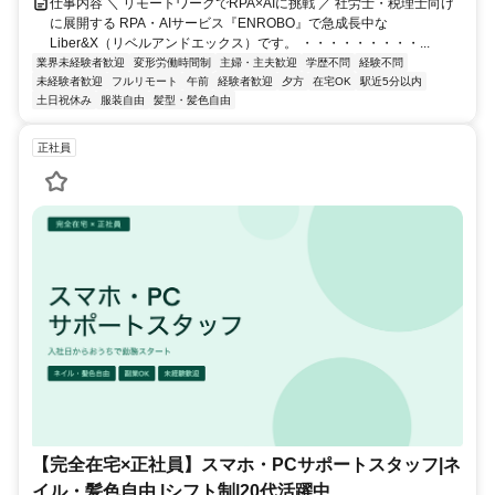
仕事内容 ＼ リモートワークでRPA×AIに挑戦 ／ 社労士・税理士向け
に展開する RPA・AIサービス『ENROBO』で急成長中な
Liber&X（リベルアンドエックス）です。 ・・・・・・・・・...
業界未経験者歓迎
変形労働時間制
主婦・主夫歓迎
学歴不問
経験不問
未経験者歓迎
フルリモート
午前
経験者歓迎
夕方
在宅OK
駅近5分以内
土日祝休み
服装自由
髪型・髪色自由
正社員
【完全在宅×正社員】スマホ・PCサポートスタッフ|ネ
イル・髪色自由 |シフト制|20代活躍中