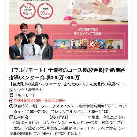
【フルリモート】予備校のコース長/校舎長|学習/進路
指導/メンター|年収400万~800万
【急成長中の教育ベンチャーで、あなたのスキルを次世代の教育へ】 現
在、事業拡大に伴い、コースをとりまとめるコース長（校舎長）を募集
シンゲキ株式会社
しています。「教育」のプロとして、場所に縛られない新しい働き方を
フルリモート
始めませんか？
年俸4,500,000円～6,500,000円
勤務時間・曜日: フレックスタイム制 （標準労働時間8時間/日、コア
タイム17:00〜21:00、フレキシブルタイム：9:00〜17:00）
仕事内容: ────── 【業務詳細】 ────── 中学生、高校生とその
保護者へ向けた「オンラインスクール」のコース長（校舎長）です。
生徒、保護者との定期的な三者面談やチャットツールでの対応（メ...
変形労働時間制
フルリモート
在宅OK
昇給あり