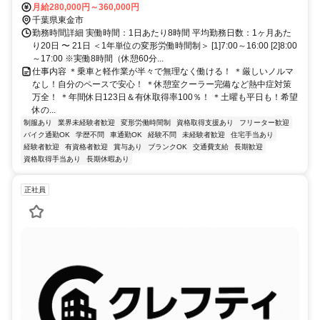
駐車場完備
月給280,000円～360,000円
千葉県東金市
勤務時間詳細 実働時間：1日あたり8時間 平均勤務日数：1ヶ月あた
り20日 〜 21日 ＜1年単位の変形労働時間制＞ [1]7:00～16:00 [2]8:00
～17:00 ※実働8時間（休憩60分...
仕事内容 ＊乗車と軽作業が半々で無理なく働ける！ ＊厳しいノルマ
なし！自分のペースで安心！ ＊休憩室クーラー完備など熱中症対策
万全！ ＊年間休日123日＆有休取得率100％！ ＊土曜も平日も！希望
休の...
制服あり
業界未経験者歓迎
変形労働時間制
資格取得支援あり
フリーター歓迎
バイク通勤OK
学歴不問
車通勤OK
経験不問
未経験者歓迎
住宅手当あり
経験者歓迎
有資格者歓迎
賞与あり
ブランクOK
交通費支給
長期歓迎
資格取得手当あり
長期休暇あり
正社員