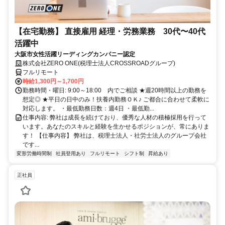
【在宅勤務】 直接雇用 経理・労務業務 30代〜40代
活躍中
大阪市女性活躍リーディングカンパニー認定
株式会社ZERO ONE(税理士法人CROSSROADグループ)
フルリモート
時給1,300円～1,700円
勤務時間・曜日: 9:00～18:00 内でご相談 ★週20時間以上の勤務を
想定◎ ★平日の日中のみ！扶養内勤務ＯＫ♪ ご都合に合わせて柔軟に
対応します。 ・最低勤務日数：週4日 ・最低勤...
仕事内容: 弊社は成長を続けており、優秀な人材の積極採用を行って
います。あなたのスキルと経験を生かせるポジションが、常にありま
す！ 【仕事内容】 弊社は、税理士法人・社労士法人のグループ会社
です...
変形労働時間制
社員登用あり
フルリモート
シフト制
昇給あり
正社員