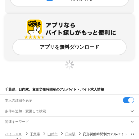
アプリを無料ダウンロード
千葉県、日向駅、変形労働時間制のアルバイト・バイト求人情報
求人の詳細を表示
条件を追加・変更して検索
市区町村を追加・変更
関連キーワード
完全在宅ワーク 全国
シール貼り 在宅
現在地周辺
ガチャガチャ
犬カフェ
千葉県
駅を追加・変更
バイトTOP
千葉県
山武市
日向駅
変形労働時間制のアルバイト・バ
千葉県
すべて