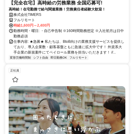
【完全在宅】高時給の労務業務 全国応募可!
高時給！在宅勤務で給与関連業務！労務責任者経験大歓迎！
株式会社TIMERS
フルリモート
時給1,600円～2,400円
勤務時間・曜日: ・自己申告制 ※160時間勤務想定 ※入社初月は日中
勤務必須
仕事内容: ★急募★ 私たちは、BtoB向けの業務支援サービスを提供し
ており、導入企業数・顧客基盤ともに急速に拡大中です！ 外資系大
手企業の新規案件にてペイロール業務を担当いただきます！ //...
変形労働時間制
シフト自由
即日勤務OK
フルリモート
正社員