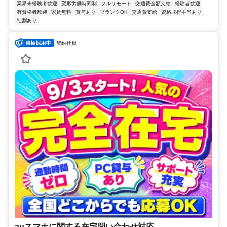
業界未経験者歓迎
変形労働時間制
フルリモート
交通費全額支給
経験者歓迎
有資格者歓迎
家賃無料
賞与あり
ブランクOK
交通費支給
資格取得手当あり
社割あり
契約社員
auスマホに関する在宅問い合わせ対応