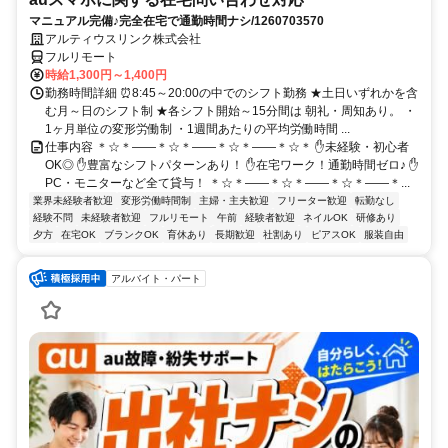
マニュアル完備♪完全在宅で通勤時間ナシ/1260703570
アルティウスリンク株式会社
フルリモート
時給1,300円～1,400円
勤務時間詳細 ⏰8:45～20:00の中でのシフト勤務 ★土日いずれかを含
む月～日のシフト制 ★各シフト開始～15分間は 朝礼・周知あり。 ・
1ヶ月単位の変形労働制 ・1週間あたりの平均労働時間 ...
仕事内容 ＊☆＊――＊☆＊――＊☆＊――＊☆＊ ✋未経験・初心者
OK◎ ✋豊富なシフトパターンあり！ ✋在宅ワーク！通勤時間ゼロ♪ ✋
PC・モニターなど全て貸与！ ＊☆＊――＊☆＊――＊☆＊――＊...
業界未経験者歓迎
変形労働時間制
主婦・主夫歓迎
フリーター歓迎
転勤なし
経験不問
未経験者歓迎
フルリモート
午前
経験者歓迎
ネイルOK
研修あり
夕方
在宅OK
ブランクOK
育休あり
長期歓迎
社割あり
ピアスOK
服装自由
アルバイト・パート