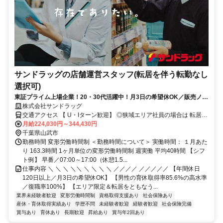
サンドラッグの店舗運営スタッフ(転居を伴う転勤なし
選択可)
東証プライム上場企業！20・30代活躍中！月3日の希望休OK／販売ノル
マなし／年収例32歳SV816万円／販促企画～商品管理など店舗運営がメ
株式会社サンドラッグ
インの仕事
交通アクセス 【 U・Iターン歓迎】 ◎狭域エリア社員の場合は 転居を
伴う転勤はありません。 ◎マイカー通勤OK
月給224,030円～344,430円
千葉県山武市
勤務時間 変形労働時間制 ＜勤務時間について＞ 実働時間： １月あた
り 163.3時間 1ヶ月単位の変形労働時間制 週実働 平均40時間 【シフ
ト例】 早番／07:00～17:00（休憩1.5...
仕事内容 ＼ ＼ ＼ ＼＼ ＼ ＼ ＼ ＼ ／／／／ ／／／／／ 【年間休日
120日以上／月3日の希望休OK】 【男性の育休取得率85.6%の高水準
／復職率100%】 【エリア限定＆転居をともなう...
業界未経験者歓迎
変形労働時間制
資格取得支援あり
社会保険あり
産休・育休取得実績あり
学歴不問
未経験者歓迎
経験者歓迎
社会保険完備
賞与あり
育休あり
長期歓迎
昇給あり
賞与年2回あり