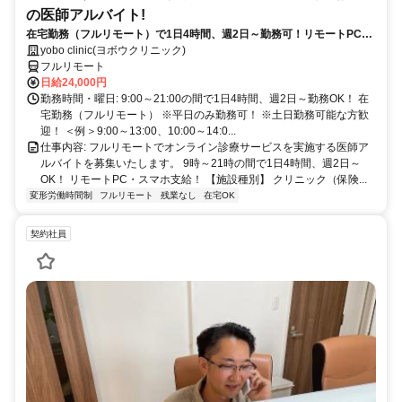
の医師アルバイト!
在宅勤務（フルリモート）で1日4時間、週2日～勤務可！リモートPC・
スマホ支給！
yobo clinic(ヨボウクリニック)
フルリモート
日給24,000円
勤務時間・曜日: 9:00～21:00の間で1日4時間、週2日～勤務OK！ 在
宅勤務（フルリモート） ※平日のみ勤務可！ ※土日勤務可能な方歓
迎！ ＜例＞9:00～13:00、10:00～14:0...
仕事内容: フルリモートでオンライン診療サービスを実施する医師ア
ルバイトを募集いたします。 9時～21時の間で1日4時間、週2日～
OK！ リモートPC・スマホ支給！ 【施設種別】 クリニック（保険...
変形労働時間制
フルリモート
残業なし
在宅OK
契約社員