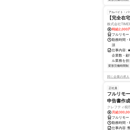
アルバイト・パ
【完全在
株式会社TIME
時給2,000
フルリモー
勤務時間・
須
仕事内容:
企業数・顧
ル業務を担当い
変形労働時間制
同じ企業の求人
正社員
フルリモー
申告書作
クレフティ税
月給300,0
フルリモー
勤務時間・曜日
仕事内容: