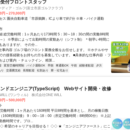
の受付フロントスタッフ
ーディア・ゴルフ(富士市原ゴルフクラブ)
00円～270,000円
セス 圏央自動車道「市原鶴舞」ICより車で約7分 ※車・バイク通勤
市
 総労働時間：1ヶ月あたり173時間 5：30～18：30の間の実働8時間
分～） ※季節によって出勤時間の変動あり（シフト制） ＊朝早い時間に
ありますが、 その分...
■仕事内容 ゴルフ場のフロント業務全般をお任せします。 ※ホテルやサ
での接客経験をお持ちの方を募集しています。 ■具体的な仕事内容 ・フ
よび案内 ・チェックイン、精算...
迎
変形労働時間制
バイク通勤OK
早朝
車通勤OK
午前
経験者歓迎
夕方
あり
交通費支給
長期歓迎
社割あり
寮・社宅あり
ドエンジニア(TypeScript) Webサイト開発・改修
WILL (ワンウィル) 株式会社ONE WILL
00円～500,000円
ト
総労働時間：1ヶ月あたり160時間 平日8時間を基本とし、月の稼働日数
160時間前後） 9：00～18：00（所定労働時間：8時間00分） ※上記
務時間です。プロ...
◇◇ 希望のキャリアを目指せる！ ◇◇ ★「エンジニアファースト」にこ