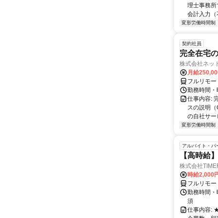
理士事務所
会計入力（
変形労働時間制
契約社員
完全在宅の
株式会社ネッ
月給250,0
フルリモー
勤務時間・
仕事内容:
スの説明（
の自社サー
変形労働時間制
アルバイト・パ
【高時給】
株式会社TIME
時給2,000
フルリモー
勤務時間・
須
仕事内容: