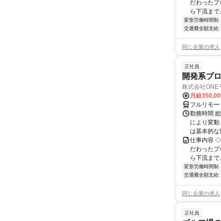
だわったプ
ら下流まで
変形労働時間制
交通費全額支給
同じ企業の求人
正社員
開発系プロ
株式会社ONE 
月給350,0
フルリモー
勤務時間 
により変動（
は基本的な勤
仕事内容 
だわったプ
ら下流まで
変形労働時間制
交通費全額支給
同じ企業の求人
正社員