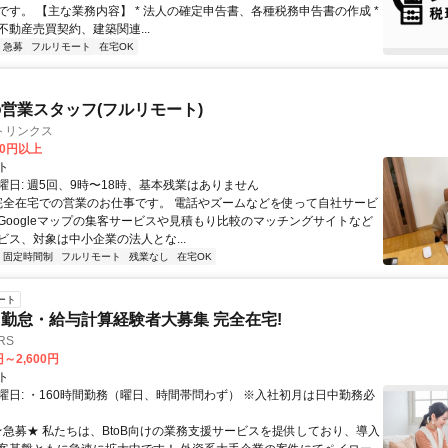
です。 【主な業務内容】 * 法人の確定申告書、各種税務申告書の作成 *
不動産売買契約、建築関連...
急募
フルリモート
在宅OK
営業スタッフ(フルリモート)
トリンクス
00円以上
ト
曜日: 週5回、9時〜18時、基本残業はありません
 完全在宅での営業のお仕事です。 電話やズームなどを使って自社サービ
Googleマップの集客サービスや見積もり比較のマッチングサイトなど
ビス、対象は中小企業の法人とな...
固定時間制
フルリモート
残業なし
在宅OK
ート
勤怠・給与計算経験者大募集 完全在宅!
RS
円～2,600円
ト
曜日: ・160時間勤務（曜日、時間帯問わず） ※入社初月は日中勤務必
 ★急募★ 私たちは、BtoB向けの業務支援サービスを提供しており、導入