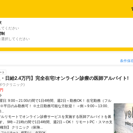
駅
してください
間制
を選択してください
条件保
ート
・日給2.4万円】完全在宅!オンライン診療の医師アルバイト!
c(ヨボウクリニック)
0円
ト
日: 9:00～21:00の間で1日4時間、週2日～勤務OK！ 在宅勤務（フル
※平日のみ勤務可！ ※土日勤務可能な方歓迎！ ＜例＞9:00～13:00、
...
 フルリモートでオンライン診療サービスを実施する医師アルバイトを募
す。 9時～21時の間で1日4時間、週2日～OK！ リモートPC・スマホ支
種別】 クリニック（保険...
フルリモート
残業なし
在宅OK