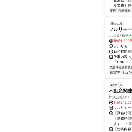
企業数・顧
ル業務を担当い
変形労働時間制
契約社員
フルリモー
Liber&X株式
時給1,300
フルリモー
勤務時間詳細
仕事内容 ＼
『ENROB
業界未経験者歓
在宅OK
駅近5
契約社員
不動産関
株式会社LIFULL 
月給242,0
フルリモー
【勤務時間】
【勤務時間
ます。 ・業
【仕事内容