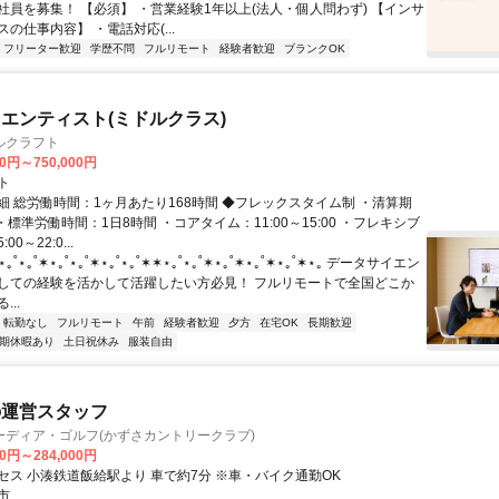
社員を募集！ 【必須】 ・営業経験1年以上(法人・個人問わず) 【インサ
の仕事内容】 ・電話対応(...
フリーター歓迎
学歴不問
フルリモート
経験者歓迎
ブランクOK
エンティスト(ミドルクラス)
ルクラフト
00円～750,000円
ト
細 総労働時間：1ヶ月あたり168時間 ◆フレックスタイム制 ・清算期
・標準労働時間：1日8時間 ・コアタイム：11:00～15:00 ・フレキシブ
0～22:0...
˚⋆｡˚✶⋆｡˚⋆｡˚✶⋆｡˚⋆｡˚✶✶⋆｡˚⋆｡˚✶⋆｡˚✶⋆｡˚✶⋆｡˚✶⋆｡ データサイエン
しての経験を活かして活躍したい方必見！ フルリモートで全国どこか
..
転勤なし
フルリモート
午前
経験者歓迎
夕方
在宅OK
長期歓迎
期休暇あり
土日祝休み
服装自由
の運営スタッフ
ーディア・ゴルフ(かずさカントリークラブ)
00円～284,000円
セス 小湊鉄道飯給駅より 車で約7分 ※車・バイク通勤OK
市