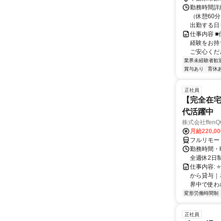
勤務時間詳細
（休憩60
出勤する日も
仕事内容 
経験をお持
ご安心くださ
業界未経験者歓
賞与あり
育休
正社員
【完全在宅
代活躍中
株式会社ffenQ
月給220,0
フルリモー
勤務時間・曜
全週休2日制
仕事内容: 
から貸与｜
界中で使われ
変形労働時間制
正社員