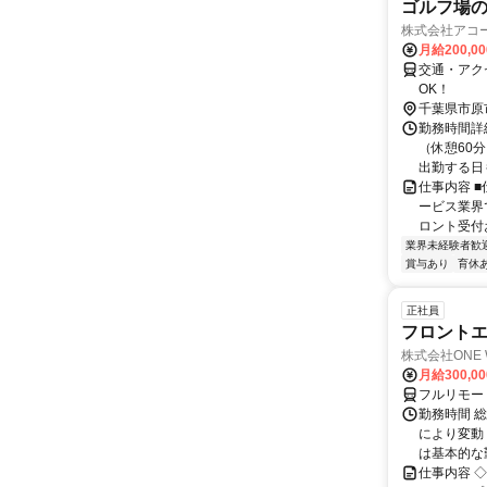
ゴルフ場
株式会社アコ
月給200,0
交通・アク
OK！
千葉県市原
勤務時間詳細
（休憩60
出勤する日も
仕事内容 
ービス業界
ロント受付お
業界未経験者歓
賞与あり
育休
正社員
フロントエン
株式会社ONE 
月給300,0
フルリモー
勤務時間 
により変動（
は基本的な勤
仕事内容 