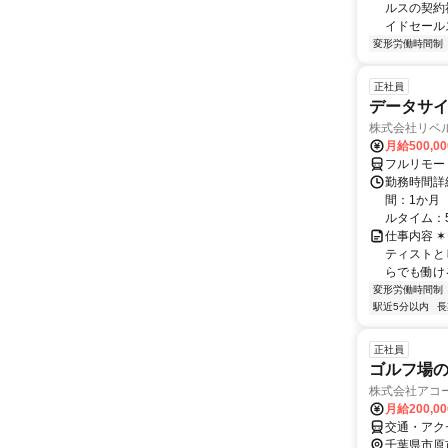
ルスの契約
イドセールス
変形労働時間制
正社員
データサイ
株式会社リベ
月給500,0
フルリモー
勤務時間詳
間：1か月 
ルタイム：5:0
仕事内容 ✶⋆｡
ティストと
らでも働ける.
変形労働時間制
駅近5分以内
長
正社員
ゴルフ場
株式会社アコ
月給200,0
交通・アク
千葉県市原