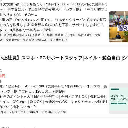
 総労働時間：1ヶ月あたり173時間 6：00～18：00の間の実働8時間
分～） ※季節によって出勤時間の変動あり（シフト制） ＊朝早い時間に
ありますが、 その分...
■仕事内容 ゴルフ場でのお仕事です。 ※ホテルやサービス業界での接客
ちの方を歓迎します ※業界未経験の方も丁寧にサポートしますので、
い。 ■具体的な仕事内容 ※適性・...
迎
変形労働時間制
バイク通勤OK
早朝
車通勤OK
午前
経験者歓迎
夕方
あり
交通費支給
長期歓迎
社割あり
寮・社宅あり
×正社員】スマホ・PCサポートスタッフ|ネイル・髪色自由 |シフ
C
00円
ト
日: 勤務時間：9:00〜21:00（実働8時間／休憩1時間） 休日休暇：完
 / シフト制 年間休日：120日以上＋調整休
⭐️仕事のポイント⭐️ 入社日から完全在宅｜全国どこでもOK｜機材は会社
ネイル・髪色自由｜副業OK｜未経験からOK｜キャリアチェンジ歓迎 世
ている有名スマホ・P...
英語
フルリモート
残業なし
在宅OK
シフト制