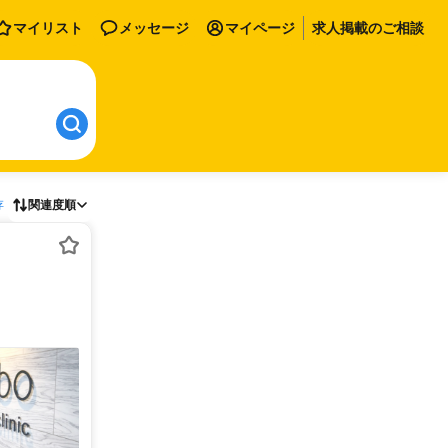
マイリスト
メッセージ
マイページ
求人掲載のご相談
存
関連度順