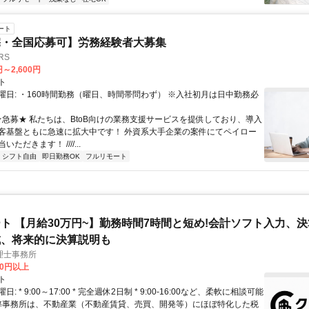
ート
宅・全国応募可】労務経験者大募集
RS
円～2,600円
ト
曜日: ・160時間勤務（曜日、時間帯問わず） ※入社初月は日中勤務必
 ★急募★ 私たちは、BtoB向けの業務支援サービスを提供しており、導入
客基盤ともに急速に拡大中です！ 外資系大手企業の案件にてペイロー
ただきます！ ////...
シフト自由
即日勤務OK
フルリモート
ト 【月給30万円~】勤務時間7時間と短め!会計ソフト入力、
成、将来的に決算説明も
理士事務所
00円以上
ト
: * 9:00～17:00 * 完全週休2日制 * 9:00-16:00など、柔軟に相談可能
 弊事務所は、不動産業（不動産賃貸、売買、開発等）にほぼ特化した税