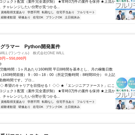
ロジェクト配置（案件完全選択制） ★常時3万件の案件を保持 ★上流か
。チャレンジしたい分野が見つかる...
資格取得支援あり
学歴不問
転勤なし
住宅手当あり
フルリモート
経験者歓迎
研修あり
在宅OK
ブランクOK
土日祝休み
グラマー Python開発案件
WILL (ワンウィル) 株式会社ONE WILL
00円～550,000円
ト
総労働時間：1ヶ月あたり160時間 平日8時間を基本とし、月の稼働日数
160時間前後） 9：00～18：00（所定労働時間：8時間00分） ※上記
務時間です。プロ...
◇◇ 希望のキャリアを目指せる！ ◇◇ ★「エンジニアファースト」にこ
ロジェクト配置（案件完全選択制） ★常時3万件の案件を保持 ★上流か
。チャレンジしたい分野が見つかる...
資格取得支援あり
学歴不問
転勤なし
住宅手当あり
フルリモート
経験者歓迎
研修あり
在宅OK
ブランクOK
土日祝休み