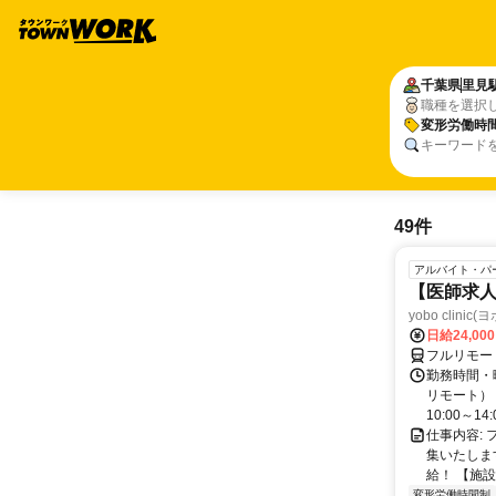
千葉県
里見
職種を選択
変形労働時
キーワード
49件
アルバイト・パ
【医師求人
yobo clini
日給24,00
フルリモー
勤務時間・曜
リモート） 
10:00～14:0
仕事内容:
集いたしま
給！ 【施設
変形労働時間制