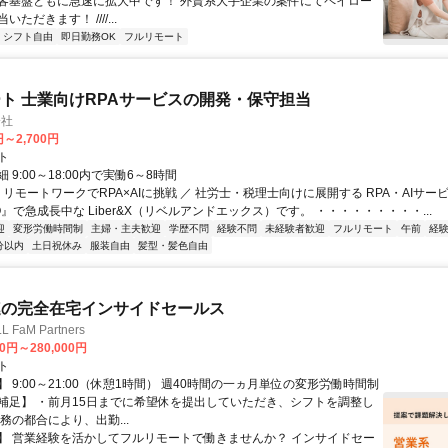
客基盤ともに急速に拡大中です！ 外資系大手企業の案件にてペイロー
ただきます！ ////...
シフト自由
即日勤務OK
フルリモート
ト 士業向けRPAサービスの開発・保守担当
会社
円～2,700円
ト
 9:00～18:00内で実働6～8時間
 リモートワークでRPA×AIに挑戦 ／ 社労士・税理士向けに展開する RPA・AIサー
O』で急成長中な Liber&X（リベルアンドエックス）です。 ・・・・・・・・・...
迎
変形労働時間制
主婦・主夫歓迎
学歴不問
経験不問
未経験者歓迎
フルリモート
午前
経
分以内
土日祝休み
服装自由
髪型・髪色自由
連の完全在宅インサイドセールス
FaM Partners
00円～280,000円
ト
 9:00～21:00（休憩1時間） 週40時間の一ヵ月単位の変形労働時間制
補足】 ・前月15日までに希望休を提出していただき、シフトを調整し
務の都合により、出勤...
】 営業経験を活かしてフルリモートで働きませんか？ インサイドセー