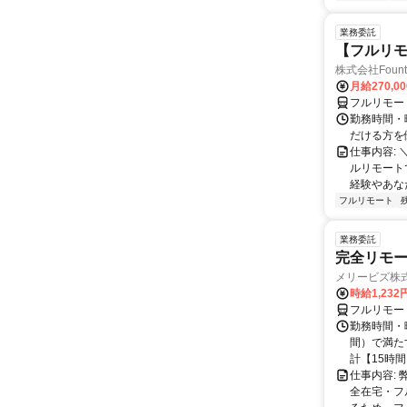
業務委託
【フルリモ
株式会社Fount
月給270,0
フルリモー
勤務時間・
だける方を
仕事内容:
ルリモート
経験やあな
フルリモート
業務委託
完全リモー
メリービズ株
時給1,23
フルリモー
勤務時間・曜
間）で満たす
計【15時間】
仕事内容:
全在宅・フ