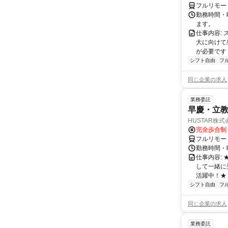
フルリモー
勤務時間・曜
ます。
仕事内容:
大に向けて
が必要です！
シフト自由
フ
同じ企業の求人
業務委託
早慶・立教
HUSTAR株式
完全歩合制
フルリモー
勤務時間・曜
仕事内容:
して一緒に
活躍中！★
シフト自由
フ
同じ企業の求人
業務委託