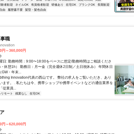
経験者歓迎
ネイルOK
有資格者歓迎
研修あり
在宅OK
ブランクOK
長期歓迎
自由
履歴書不要
髪型・髪色自由
人事職
nnovation
00円～360,000円
ト
日: 勤務時間：9:00〜18:00をベースに想定/勤務時間はご相談くださ
8h・休憩1h） 勤務日：月〜金（完全週休2日制／土日祝休み） 年間休日
GW・年末...
Abthing Innovation代表の西山です。 弊社の求人をご覧いただき、あり
います。 . 私たちは今、携帯ショップや携帯イベントなどの通信業界を
従業員...
ルリモート
残業なし
在宅OK
ニア
00円～620,000円
ト