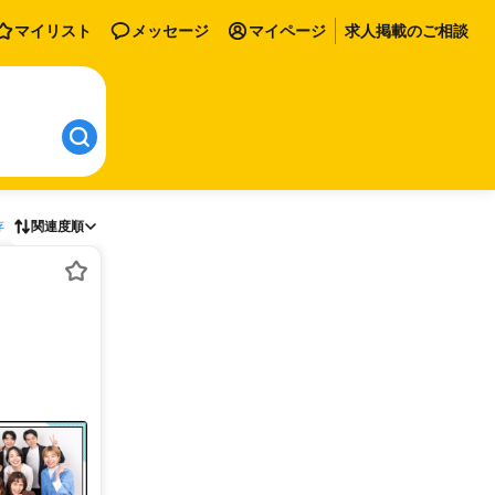
マイリスト
メッセージ
マイページ
求人掲載のご相談
存
関連度順