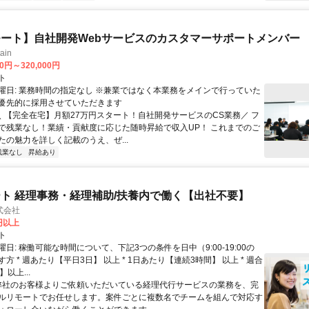
ート】自社開発Webサービスのカスタマーサポートメンバー
ain
00円～320,000円
ト
曜日: 業務時間の指定なし ※兼業ではなく本業務をメインで行っていた
優先的に採用させていただきます
 ＼ 【完全在宅】月額27万円スタート！自社開発サービスのCS業務／ フ
で残業なし！業績・貢献度に応じた随時昇給で収入UP！ これまでのご
たの魅力を詳しく記載のうえ、ぜ...
残業なし
昇給あり
ト 経理事務・経理補助/扶養内で働く【出社不要】
式会社
2円以上
ト
日: 稼働可能な時間について、下記3つの条件を日中（9:00-19:00の
方 * 週あたり【平日3日】 以上 * 1日あたり【連続3時間】 以上 * 週合
以上...
 弊社のお客様よりご依頼いただいている経理代行サービスの業務を、完
ルリモートでお任せします。案件ごとに複数名でチームを組んで対応す