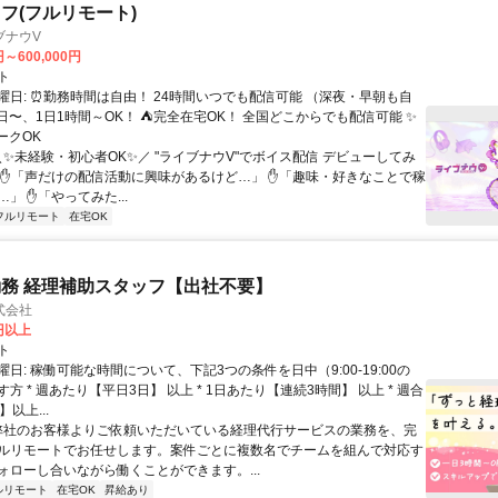
フ(フルリモート)
ブナウV
円～600,000円
ト
曜日: ⏰勤務時間は自由！ 24時間いつでも配信可能 （深夜・早朝も自
日〜、1日1時間～OK！ ⛺完全在宅OK！ 全国どこからでも配信可能 ✨
ークOK
＼✨未経験・初心者OK✨／ "ライブナウV"でボイス配信 デビューしてみ
 ✋「声だけの配信活動に興味があるけど…」 ✋「趣味・好きなことで稼
」 ✋「やってみた...
フルリモート
在宅OK
務 経理補助スタッフ【出社不要】
式会社
2円以上
ト
日: 稼働可能な時間について、下記3つの条件を日中（9:00-19:00の
方 * 週あたり【平日3日】 以上 * 1日あたり【連続3時間】 以上 * 週合
以上...
 弊社のお客様よりご依頼いただいている経理代行サービスの業務を、完
ルリモートでお任せします。案件ごとに複数名でチームを組んで対応す
ォローし合いながら働くことができます。...
ルリモート
在宅OK
昇給あり