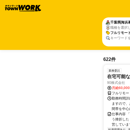
千葉県
海浜
職種を選択
フルリモー
キーワード
622件
業務委託
在宅可能
90株式会社
月給60,00
フルリモー
勤務時間詳
ますので、お
間帯を中心に
仕事内容 
う挫折したく
営しています
社員登用あり