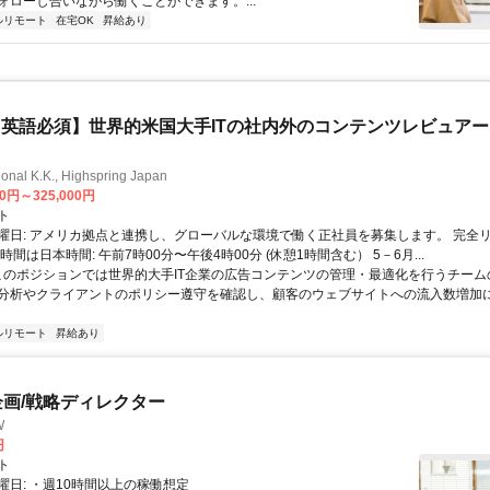
ォローし合いながら働くことができます。...
ルリモート
在宅OK
昇給あり
英語必須】世界的米国大手ITの社内外のコンテンツレビュア
ional K.K., Highspring Japan
00円～325,000円
ト
曜日: アメリカ拠点と連携し、グローバルな環境で働く正社員を募集します。 完全
時間は日本時間: 午前7時00分〜午後4時00分 (休憩1時間含む） 5－6月...
 このポジションでは世界的大手IT企業の広告コンテンツの管理・最適化を行うチー
分析やクライアントのポリシー遵守を確認し、顧客のウェブサイトへの流入数増加
ルリモート
昇給あり
企画/戦略ディレクター
W
円
ト
曜日: ・週10時間以上の稼働想定