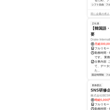
るため、フ
シフト自由
フ
同じ企業の求人
正社員
【韓国語・
要
Drake Internat
月給300,0
フルリモー
勤務時間・
です。 業務
仕事内容:
て、データ
た...
固定時間制
フ
業務委託
SNS研修
株式会社BES
時給5,000
フルリモー
勤務時間・