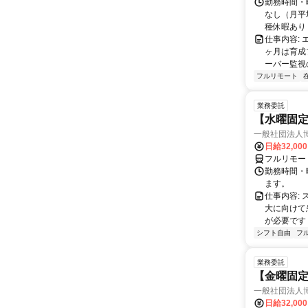
勤務時間・曜
なし（月平
種休暇あり
仕事内容:
ヶ月は育成
ーバー監視の
フルリモート
業務委託
【水曜固
一般社団法人
日給32,00
フルリモー
勤務時間・曜
ます。
仕事内容:
大に向けて
が必要です！
シフト自由
フ
業務委託
【金曜固
一般社団法人
日給32,00