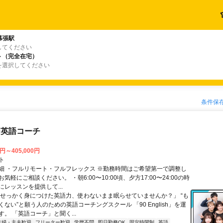
幕張駅
してください
ト（完全在宅）
を選択してください
条件保
な英語コーチ
0円～405,000円
ト
細 ・フルリモート・フルフレックス ※勤務時間はご希望第一で調整し
気軽にご相談ください。 ・朝6:00〜10:00頃、夕方17:00〜24:00の時
レッスンを提供して...
「せっかく身につけた英語力、使わないまま眠らせていませんか？」 “も
ない”と願う人のための英語コーチングスクール 「90 English」を運
。 「英語コーチ」と聞く...
主婦・主夫歓迎
フリーター歓迎
学歴不問
即日勤務OK
固定時間制
英語