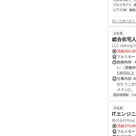
フルリモート
ピアスOK
服装
同じ企業の求人
正社員
総合在宅
LLC.Abthing I
月給260,0
フルリモー
勤務時間・曜
い （実働
130日以上（
仕事内容: 
がとうござ
メインに、「
固定時間制
フ
正社員
ITエンジ
株式会社Ring
月給370,0
フルリモー