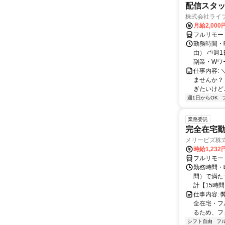
配信スタッ
株式会社ライ
月給2,000
フルリモー
勤務時間・
由） ⛅週1
副業・Wワ
仕事内容: 
ませんか？
ぎたいけど…
週1日からOK
業務委託
完全在宅勤
メリービズ株
時給1,23
フルリモー
勤務時間・曜
間）で満たす
計【15時間】
仕事内容:
全在宅・フ
るため、フ
シフト自由
フ