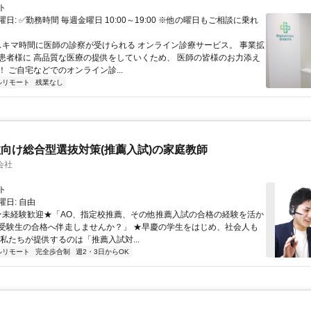
ト
日: ✅勤務時間 毎週金曜日 10:00～19:00 ※他の曜日もご相談に乗れ
 スキマ時間に医師の診察が受けられる オンライン診療サービス。 事業拡
患者様に 高品質な医療の提供をしていくため、 医師の皆様のお力添え
 ご自宅などでのオンライン診...
ルリモート
残業なし
向け総合型選抜対策(推薦入試)の家庭教師
会社
ト
日: 自由
 ★未経験歓迎★「AO、指定校推薦、その他推薦入試の合格の経験を活か
受験生の合格へ伴走しませんか？」 ★早慶の学生をはじめ、社会人も
 私たちが提供するのは「推薦入試対...
ルリモート
完全歩合制
週2・3日からOK