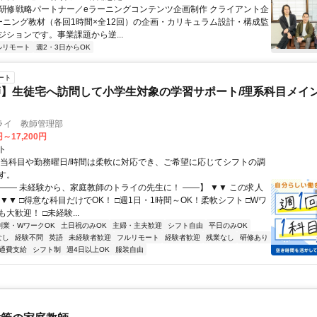
 ■研修戦略パートナー／eラーニングコンテンツ企画制作 クライアント企
ーニング教材（各回1時間×全12回）の企画・カリキュラム設計・構成監
ジションです。事業課題から逆...
ルリモート
週2・3日からOK
ート
】生徒宅へ訪問して小学生対象の学習サポート/理系科目メイン
ライ 教師管理部
円～17,200円
ト
担当科目や勤務曜日/時間は柔軟に対応でき、ご希望に応じてシフトの調
す。
【―― 未経験から、家庭教師のトライの先生に！ ――】 ▼▼ この求人
！ ▼▼ □得意な科目だけでOK！ □週1日・1時間～OK！柔軟シフト □Wワ
大歓迎！ □未経験...
副業・WワークOK
土日祝のみOK
主婦・主夫歓迎
シフト自由
平日のみOK
なし
経験不問
英語
未経験者歓迎
フルリモート
経験者歓迎
残業なし
研修あり
通費支給
シフト制
週4日以上OK
服装自由