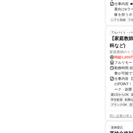
仕事内容:
業向けeラ
修を担うポ
シフト自由
フ
アルバイト・パ
【家庭教師
科など)
家庭教師のト
時給1,800
フルリモー
勤務時間 
整が可能で
仕事内容 
のPOINT
ーク・副業も
週1日からOK
学生歓迎
転勤
ブランクOK
交
同じ企業の求人
業務委託