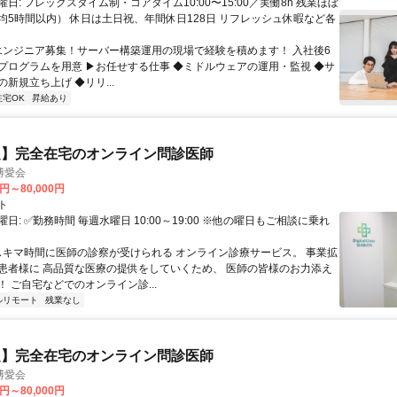
日: フレックスタイム制・コアタイム10:00〜15:00／実働8h 残業ほぼ
均5時間以内） 休日は土日祝、年間休日128日 リフレッシュ休暇など各
 エンジニア募集！サーバー構築運用の現場で経験を積めます！ 入社後6
プログラムを用意 ▶お任せする仕事 ◆ミドルウェアの運用・監視 ◆サ
新規立ち上げ ◆リリ...
在宅OK
昇給あり
定】完全在宅のオンライン問診医師
博愛会
0円～80,000円
ト
日: ✅勤務時間 毎週水曜日 10:00～19:00 ※他の曜日もご相談に乗れ
 スキマ時間に医師の診察が受けられる オンライン診療サービス。 事業拡
患者様に 高品質な医療の提供をしていくため、 医師の皆様のお力添え
 ご自宅などでのオンライン診...
ルリモート
残業なし
定】完全在宅のオンライン問診医師
博愛会
0円～80,000円