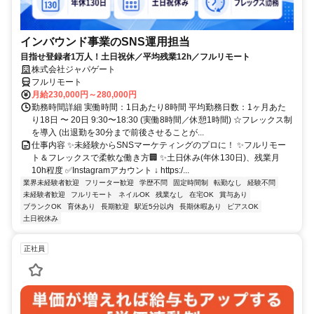
インバウンド事業のSNS運用担当
目指せ登録者1万人！土日祝休／平均残業12h／フルリモート
株式会社ジャパゲート
フルリモート
月給230,000円～280,000円
勤務時間詳細 実働時間：1日あたり8時間 平均勤務日数：1ヶ月あた
り18日 〜 20日 9:30〜18:30 (実働8時間／休憩1時間) ☆フレックス制
を導入 (出退勤を30分まで前後させることが...
仕事内容 ✨未経験からSNSマーケティングのプロに！ ✨フルリモー
ト＆フレックスで柔軟な働き方🏢 ✨土日休み(年休130日)、残業月
10h程度 ✅Instagramアカウント ↓ https:/...
業界未経験者歓迎
フリーター歓迎
学歴不問
固定時間制
転勤なし
経験不問
未経験者歓迎
フルリモート
ネイルOK
残業なし
在宅OK
賞与あり
ブランクOK
育休あり
長期歓迎
駅近5分以内
長期休暇あり
ピアスOK
土日祝休み
正社員