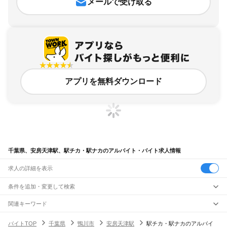
メールで受け取る
アプリを無料ダウンロード
千葉県、安房天津駅、駅チカ・駅ナカのアルバイト・バイト求人情報
求人の詳細を表示
条件を追加・変更して検索
市区町村を追加・変更
関連キーワード
完全在宅ワーク 全国
シール貼り 在宅
現在地周辺
ガチャガチャ
犬カフェ
千葉県
駅を追加・変更
バイトTOP
千葉県
鴨川市
安房天津駅
駅チカ・駅ナカのアルバイ
千葉県
すべて