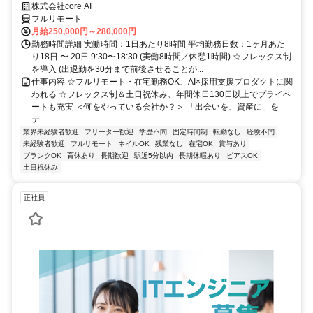
株式会社core AI
フルリモート
月給250,000円～280,000円
勤務時間詳細 実働時間：1日あたり8時間 平均勤務日数：1ヶ月あた
り18日 〜 20日 9:30〜18:30 (実働8時間／休憩1時間) ☆フレックス制
を導入 (出退勤を30分まで前後させることが...
仕事内容 ☆フルリモート・在宅勤務OK、AI×採用支援プロダクトに関
われる ☆フレックス制＆土日祝休み、年間休日130日以上でプライベ
ートも充実 ＜何をやっている会社か？＞ 「出会いを、資産に」を
テ...
業界未経験者歓迎
フリーター歓迎
学歴不問
固定時間制
転勤なし
経験不問
未経験者歓迎
フルリモート
ネイルOK
残業なし
在宅OK
賞与あり
ブランクOK
育休あり
長期歓迎
駅近5分以内
長期休暇あり
ピアスOK
土日祝休み
正社員