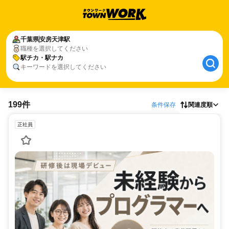
千葉県
安房天津駅
職種を選択してください
駅チカ・駅ナカ
キーワードを選択してください
199件
条件保存
関連度順
正社員