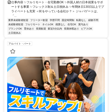
仕事内容 ✨フルリモート・在宅勤務OK ✨外国人材の日本就業をサポ
ートする事業 ✨フレックス制＆土日祝休み ✨年間休日130日以上でプ
ライベートも充実 ＜何をやっている会社か？＞ ジャパゲートは、
「...
業界未経験者歓迎
フリーター歓迎
学歴不問
固定時間制
転勤なし
経験不問
未経験者歓迎
フルリモート
ネイルOK
残業なし
在宅OK
賞与あり
ブランクOK
育休あり
長期歓迎
駅近5分以内
長期休暇あり
ピアスOK
土日祝休み
アルバイト・パート