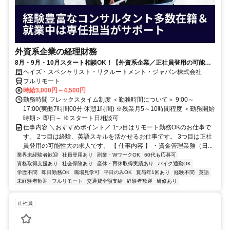
外資系企業の経理財務
8月・9月・10月スタート相談OK！【外資系企業／正社員登用の可能性
大／700万～800万／リモート勤務OK】経理財務
ヘイズ・スペシャリスト・リクルートメント・ジャパン株式会社
フルリモート
時給3,000円～4,500円
勤務時間 フレックスタイム制度 ＜勤務時間について＞ 9:00～
17:00(実働7時間00分 休憩1時間) ※残業月5～10時間程度 ＜勤務開始
時期＞ 即日～ ※スタート日相談可
仕事内容 ＼おすすめポイント／ 1つ目はリモート勤務OKのお仕事で
す。 2つ目は経験、英語スキルを活かせるお仕事です。 3つ目は正社
員登用の可能性大の求人です。 【 仕事内容 】 ・資金管理業務（日...
業界未経験者歓迎
社員登用あり
副業・WワークOK
60代も応募可
資格取得支援あり
社会保険あり
産休・育休取得実績あり
バイク通勤OK
学歴不問
即日勤務OK
職場見学可
平日のみOK
賞与年1回あり
経験不問
英語
未経験者歓迎
フルリモート
交通費全額支給
経験者歓迎
研修あり
正社員