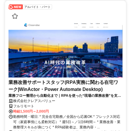
アルバイト・パート
業務改善サポートスタッフ(RPA実務に関わる在宅ワ
ーク|WinActor・Power Automate Desktop)
業務フロー整理から自動化まで｜RPAを使った“現場の業務改善”を支え
る在宅ワーク｜週5日・1日6時間～
株式会社クレアスバリュー
フルリモート
時給1,500円～2,000円
勤務時間・曜日: * 完全在宅勤務／全国から応募OK * フレックス対応
可（家庭事情にも柔軟対応） * 週5日～／1日6時間～ * 業務改善・業
務整理スキルが身につく * RPA経験者は、業務内容・...