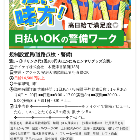
規制設置員(道路点検・警備)
週1～◎ドリンク代1回200円★ほかにもヒンヤリグッズ充実♪
テイケイ株式会社 木更津営業所[188]
交通・アクセス 安房天津駅周辺/直行直帰OK
日給14,500円以上
千葉県鴨川市
勤務時間詳細 実働時間：1日あたり8時間 平均勤務日数：1ヶ月あた
り4日 〜 20日 ■■日勤■■8:00～17:00(実働8h) ■■夜勤■■20:00～
5:00(実働8h) ＊週1日～OK ＊土...
仕事内容 ✤─────✤─────✤─────✤ テイケイで警備デビューし
たら、 いいことたくさん!! ⭐ 絶 対 損 ナ シ !! ⭐
✤─────✤─────✤─────✤ (*･ω･*)...
制服あり
業界未経験者歓迎
短期（3ヵ月以内）
扶養内勤務OK
社員登用あり
週1日からOK
副業・WワークOK
土日祝のみOK
主婦・主夫歓迎
週1シフト提出
60代も応募可
資格取得支援あり
フリーター歓迎
短期
早朝
シフト自由
学歴不問
平日のみOK
学生歓迎
経験不問