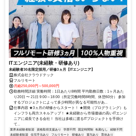
ITエンジニア(未経験・研修あり)
未経験者30名限定採用／研修3ヵ月【ITエンジニア】
株式会社クラウドテック
フルリモート
月給250,000円～500,000円
勤務時間詳細 実働時間：1日あたり8時間 平均勤務日数：1ヶ月あた
り20日 〜 21日 9:00～18:00（所定労働時間8時間、休憩60分） 参加
するプロジェクトによって多少時間が異なる可能性があ...
仕事内容 ★3ヵ月の研修からスタート！ ★開発（プログラミング）も
インフラも両方スキルアップ！ ★未経験から市場価値の高いITエンジ
ニアに成長できる会社！ 当社は多岐に渡るITプロジェクトを手掛け
て...
業界未経験者歓迎
資格取得支援あり
学歴不問
固定時間制
転勤なし
経験不問
未経験者歓迎
住宅手当あり
フルリモート
研修あり
賞与あり
育休あり