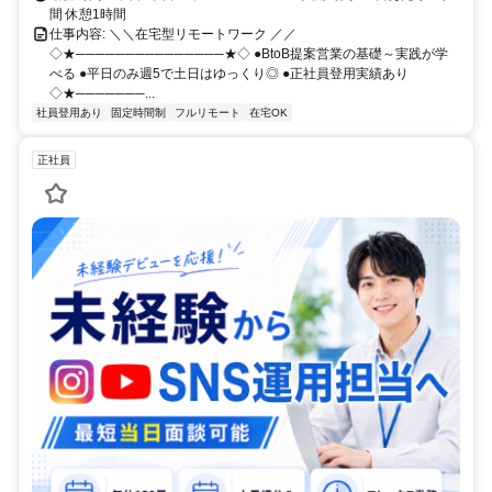
間 休憩1時間
仕事内容: ＼＼在宅型リモートワーク ／／
◇★───────────────★◇ ●BtoB提案営業の基礎～実践が学
べる ●平日のみ週5で土日はゆっくり◎ ●正社員登用実績あり
◇★───────...
社員登用あり
固定時間制
フルリモート
在宅OK
正社員