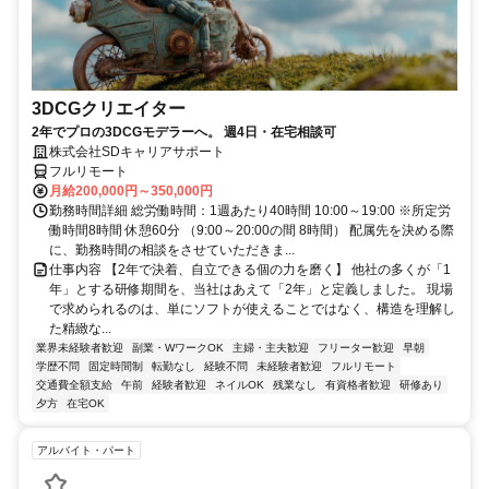
3DCGクリエイター
2年でプロの3DCGモデラーへ。 週4日・在宅相談可
株式会社SDキャリアサポート
フルリモート
月給200,000円～350,000円
勤務時間詳細 総労働時間：1週あたり40時間 10:00～19:00 ※所定労
働時間8時間 休憩60分 （9:00～20:00の間 8時間） 配属先を決める際
に、勤務時間の相談をさせていただきま...
仕事内容 【2年で決着、自立できる個の力を磨く】 他社の多くが「1
年」とする研修期間を、当社はあえて「2年」と定義しました。 現場
で求められるのは、単にソフトが使えることではなく、構造を理解し
た精緻な...
業界未経験者歓迎
副業・WワークOK
主婦・主夫歓迎
フリーター歓迎
早朝
学歴不問
固定時間制
転勤なし
経験不問
未経験者歓迎
フルリモート
交通費全額支給
午前
経験者歓迎
ネイルOK
残業なし
有資格者歓迎
研修あり
夕方
在宅OK
アルバイト・パート