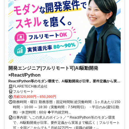
開発エンジニア|フルリモート可|AI駆動開発
×React/Python
React/Python等のモダン環境で、AI駆動開発が日常。要件定義から実装
まで幅広く、若手中心のチームでキャリアを伸ばす。残業月10h以下・
FLARETECH株式会社
年休123日・フルリモート可。
フルリモート
月給320,000円～650,000円
勤務時間・曜日: 勤務形態：固定時間制 総労働時間：1ヶ月あたり150
時間 ・10:00 ～ 18:30（実働時間：7.5時間/日） ・平日のみ(週5日勤
務) ・休憩時間：60分 ❖平均就労時...
仕事内容: ＼この求人のポイント／ * React/Python等のモダン環境
で、AI駆動開発が日常。要件定義から実装まで幅広く｜フルリモート
可・全国どこからでも * 月給32万円〜（前職の経験・...