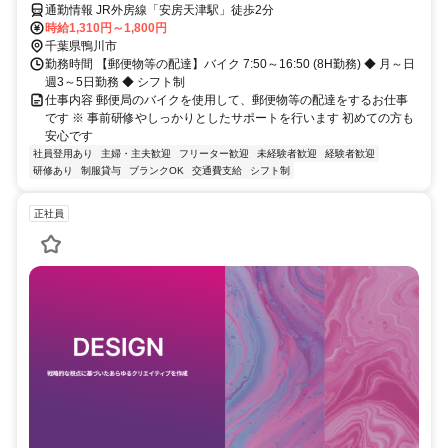
通勤情報 JR外房線「安房天津駅」徒歩2分
時給1,310円～1,800円
千葉県鴨川市
勤務時間 【郵便物等の配達】バイク 7:50～16:50 (8H勤務) ◆ 月～日
週3～5日勤務 ◆ シフト制
仕事内容 郵便局のバイクを使用して、郵便物等の配達をするお仕事
です ※ 事前研修やしっかりとしたサポートを行います 初めての方も
安心です
社員登用あり
主婦・主夫歓迎
フリーター歓迎
未経験者歓迎
経験者歓迎
研修あり
制服貸与
ブランクOK
交通費支給
シフト制
正社員