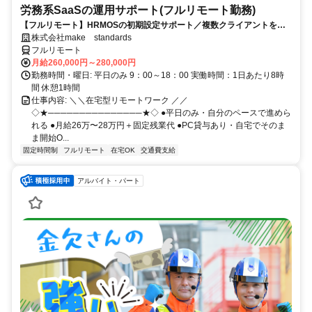
労務系SaaSの運用サポート(フルリモート勤務)
【フルリモート】HRMOSの初期設定サポート／複数クライアントを同
時進行／業務経験無しでもOK
株式会社make standards
フルリモート
月給260,000円～280,000円
勤務時間・曜日: 平日のみ 9：00～18：00 実働時間：1日あたり8時
間 休憩1時間
仕事内容: ＼＼在宅型リモートワーク ／／
◇★───────────────★◇ ●平日のみ・自分のペースで進めら
れる ●月給26万〜28万円＋固定残業代 ●PC貸与あり・自宅でそのま
ま開始O...
固定時間制
フルリモート
在宅OK
交通費支給
アルバイト・パート