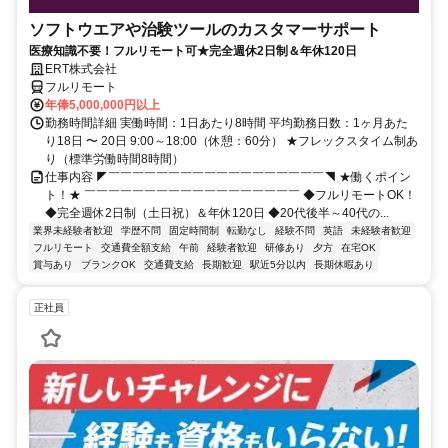
ソフトウエアや治験ツールのカスタマーサポート
医療知識不要！フルリモート可★完全週休2日制＆年休120日
ERT株式会社
フルリモート
年俸5,000,000円以上
勤務時間詳細 実働時間：1日あたり8時間 平均勤務日数：1ヶ月あた
り18日 〜 20日 9:00～18:00（休憩：60分） ★フレックスタイム制あ
り（標準労働時間8時間）
仕事内容 ◤￣￣￣￣￣￣￣￣￣￣￣￣￣￣￣￣￣￣◥ ★働くポイン
ト！★ ￣￣￣￣￣￣￣￣￣￣￣￣￣￣￣￣￣￣ ◆フルリモートOK！
◆完全週休2日制（土日祝）＆年休120日 ◆20代後半～40代の...
業界未経験者歓迎
学歴不問
固定時間制
転勤なし
経験不問
英語
未経験者歓迎
フルリモート
交通費全額支給
午前
経験者歓迎
研修あり
夕方
在宅OK
賞与あり
ブランクOK
交通費支給
長期歓迎
駅近5分以内
長期休暇あり
正社員