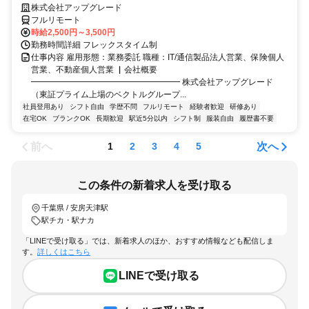
株式会社アップグレード
フルリモート
時給2,500円～3,500円
勤務時間詳細 フレックスタイム制
仕事内容 雇用形態：業務委託 職種：IT/通信製品法人営業、保険個人
営業、不動産個人営業 ▏会社概要
━━━━━━━━━━━━━━━━━━ 株式会社アップグレード
（東証プライム上場のベクトルグループ...
社員登用あり
シフト自由
学歴不問
フルリモート
経験者歓迎
研修あり
在宅OK
ブランクOK
長期歓迎
駅近5分以内
シフト制
服装自由
履歴書不要
前へ
次へ
1
2
3
4
5
この条件の新着求人を受け取る
千葉県 / 安房天津駅
駅チカ・駅ナカ
「LINEで受け取る」では、新着求人のほか、おすすめ情報なども配信しま
す。
詳しくはこちら
LINEで受け取る