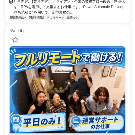
仕事内容: 【業務内容】 クライアント企業の業務フロー改善・効率化
を、RPAを活用して支援するお仕事です。 Power Automate Desktop
や WinActor を用いて、定型業務の...
即日勤務OK
固定時間制
フルリモート
残業なし
契約社員