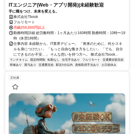
ITエンジニア(Web・アプリ開発)|未経験歓迎
手に職をつけ、未来を変える。
株式会社Tbook
フルリモート
月給250,000円以上
勤務時間詳細 総労働時間：1ヶ月あたり160時間 勤務時間：10時〜19
時（休憩1時間）
仕事内容 未経験から、IT業界デビュー。 「将来のために、何かスキ
ルを身につけたい」 「もっと自由な働き方をしたい」 「でも、自分
にできるのか不安…」 そんな想いを持つ方へ。 株式会社Tbook...
ランチタイム
固定時間制
転勤なし
住宅手当あり
フルリモート
交通費全額支給
研修あり
賞与あり
交通費支給
駅近5分以内
資格取得手当あり
土日祝休み
正社員