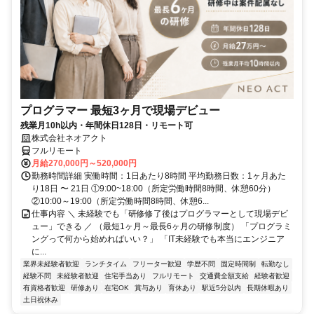
プログラマー 最短3ヶ月で現場デビュー
残業月10h以内・年間休日128日・リモート可
株式会社ネオアクト
フルリモート
月給270,000円～520,000円
勤務時間詳細 実働時間：1日あたり8時間 平均勤務日数：1ヶ月あた
り18日 〜 21日 ①9:00~18:00（所定労働時間8時間、休憩60分）
②10:00～19:00（所定労働時間8時間、休憩6...
仕事内容 ＼ 未経験でも「研修修了後はプログラマーとして現場デビ
ュー」できる ／ （最短1ヶ月～最長6ヶ月の研修制度） 「プログラミ
ングって何から始めればいい？」 「IT未経験でも本当にエンジニア
に...
業界未経験者歓迎
ランチタイム
フリーター歓迎
学歴不問
固定時間制
転勤なし
経験不問
未経験者歓迎
住宅手当あり
フルリモート
交通費全額支給
経験者歓迎
有資格者歓迎
研修あり
在宅OK
賞与あり
育休あり
駅近5分以内
長期休暇あり
土日祝休み