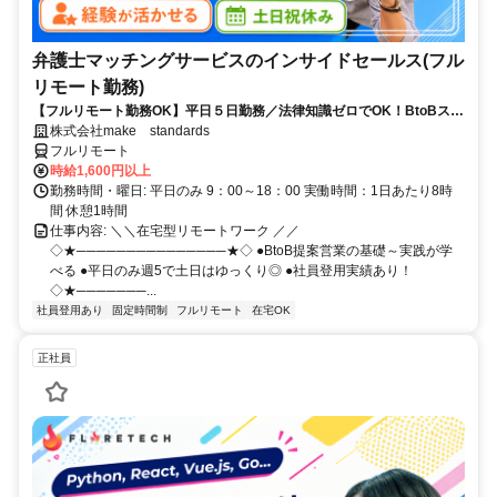
弁護士マッチングサービスのインサイドセールス(フル
リモート勤務)
【フルリモート勤務OK】平日５日勤務／法律知識ゼロでOK！BtoBスキ
ルが身につく営業職
株式会社make standards
フルリモート
時給1,600円以上
勤務時間・曜日: 平日のみ 9：00～18：00 実働時間：1日あたり8時
間 休憩1時間
仕事内容: ＼＼在宅型リモートワーク ／／
◇★───────────────★◇ ●BtoB提案営業の基礎～実践が学
べる ●平日のみ週5で土日はゆっくり◎ ●社員登用実績あり！
◇★───────...
社員登用あり
固定時間制
フルリモート
在宅OK
正社員