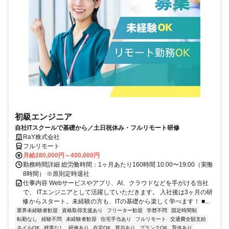
初級エンジニア
自社ITスクールで基礎から／土日祝休み・フルリモート研修
RaY株式会社
フルリモート
月給280,000円～400,000円
勤務時間詳細 総労働時間：1ヶ月あたり160時間 10:00〜19:00（実働
8時間） ※原則定時退社
仕事内容 Webサービスやアプリ、AI、クラウドなどを手がける当社
で、 ITエンジニアとして活躍していただきます。 入社後は3ヶ月の研
修からスタート。未経験の方も、ITの基礎から楽しく学べます！ ■...
業界未経験者歓迎
資格取得支援あり
フリーター歓迎
学歴不問
固定時間制
転勤なし
経験不問
未経験者歓迎
住宅手当あり
フルリモート
交通費全額支給
ネイルOK
残業なし
研修あり
在宅OK
賞与あり
ブランクOK
育休あり