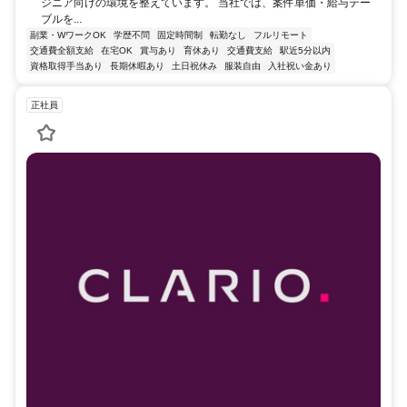
ジニア向けの環境を整えています。 当社では、案件単価・給与テー
ブルを...
副業・WワークOK
学歴不問
固定時間制
転勤なし
フルリモート
交通費全額支給
在宅OK
賞与あり
育休あり
交通費支給
駅近5分以内
資格取得手当あり
長期休暇あり
土日祝休み
服装自由
入社祝い金あり
正社員