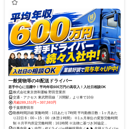
一般貨物等の4t配送ドライバー
若手中心に活躍中！平均年収600万円の高収入！入社日相談OK
株式会社東京啓和運輸 野田営業所
交通・アクセス 東武野田線「川間駅」より車で10分
月給289,151円～307,593円
千葉県野田市
勤務時間詳細 実働時間：1日あたり7時間 平均勤務日数：1ヶ月あた
り22日 6：00～15：00（休憩２時間） ※1ヵ月単位の変形労働時間
制 ※月平均所定労働時間：161時間 ※法律に基づき36協定...
仕事内容 ★＼中型・4tドライバー積極採用中／★ ▶ 在籍ドライバー