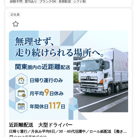
経験不問
賞与あり
ブランクOK
長期歓迎
シフト制
正社員
近距離配送 大型ドライバー
日帰り運行／月休み平均9日／30・40代活躍中／ロール紙配送 【働き心
地に定評のある隠れ優良企業です】
ウヤマ産業株式会社