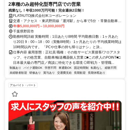
2車種のみ超特化型専門店での営業
残業なし！年収1000万円可能！完全週休2日制！
FLATAUTO|株式会社IKコーポレーション
交通・アクセス ・東武野田線「運河駅」から車で5分 ・常磐自動車道
柏インターから車で8分 ※車・バイク通勤OK！無料駐車場完備！
年俸5,000,000円～10,000,000円
千葉県野田市
勤務時間詳細 実働時間：1日あたり8時間 平均勤務日数：1ヶ月あた
り20日 9：00～18：00（実働8時間） 1ヶ月あたりの 平均残業時間は
10時間以内です。 「PCや仕事の持ち帰りはナシ」と決...
仕事内容 雇用形態：正社員 職種：その他サービス業接客/フロアスタ
ッフ、その他営業、自動車/輸送機器個人営業 □■この求人のPOINT■□
日本最大級の専門店／商談に特化できる環境 ◎即戦力・管理職...
制服あり
バイク通勤OK
学歴不問
車通勤OK
固定時間制
転勤なし
経験不問
未経験者歓迎
研修あり
賞与あり
交通費支給
長期歓迎
長期休暇あり
アルバイト・パート