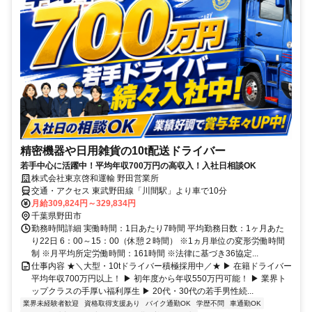
精密機器や日用雑貨の10t配送ドライバー
若手中心に活躍中！平均年収700万円の高収入！入社日相談OK
株式会社東京啓和運輸 野田営業所
交通・アクセス 東武野田線「川間駅」より車で10分
月給309,824円～329,834円
千葉県野田市
勤務時間詳細 実働時間：1日あたり7時間 平均勤務日数：1ヶ月あた
り22日 6：00～15：00（休憩２時間） ※1ヵ月単位の変形労働時間
制 ※月平均所定労働時間：161時間 ※法律に基づき36協定...
仕事内容 ★＼大型・10tドライバー積極採用中／★ ▶ 在籍ドライバー
平均年収700万円以上！ ▶ 初年度から年収550万円可能！ ▶ 業界ト
ップクラスの手厚い福利厚生 ▶ 20代・30代の若手男性続...
業界未経験者歓迎
資格取得支援あり
バイク通勤OK
学歴不問
車通勤OK