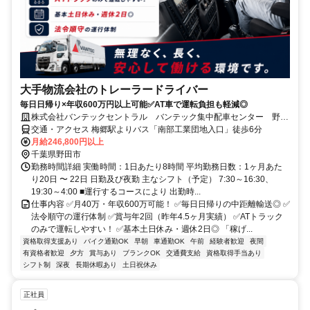
大手物流会社のトレーラードライバー
毎日日帰り×年収600万円以上可能✅AT車で運転負担も軽減◎
株式会社バンテックセントラル バンテック集中配車センター 野田
事務所
交通・アクセス 梅郷駅よりバス「南部工業団地入口」徒歩6分
月給246,800円以上
千葉県野田市
勤務時間詳細 実働時間：1日あたり8時間 平均勤務日数：1ヶ月あた
り20日 〜 22日 日勤及び夜勤 主なシフト（予定） 7:30～16:30、
19:30～4:00 ■運行するコースにより 出勤時...
仕事内容 ✅月40万・年収600万可能！ ✅毎日日帰りの中距離輸送◎ ✅
法令順守の運行体制 ✅賞与年2回（昨年4.5ヶ月実績） ✅ATトラック
のみで運転しやすい！ ✅基本土日休み・週休2日◎ 「稼げ...
資格取得支援あり
バイク通勤OK
早朝
車通勤OK
午前
経験者歓迎
夜間
有資格者歓迎
夕方
賞与あり
ブランクOK
交通費支給
資格取得手当あり
シフト制
深夜
長期休暇あり
土日祝休み
正社員