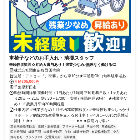
車椅子などのお手入れ・清掃スタッフ
未経験者歓迎☆昇給＆賞与あり！残業少なめ♪無理なく働ける◎
株式会社関東企画 野田病院
交通・アクセス 「川間駅」から車10分★車通勤OK（無料駐車場あ
り）
月給205,000円
千葉県野田市
勤務時間詳細 実働時間：1日あたり7時間 平均勤務日数：1ヶ月あた
り20日 〜 21日 ⏰8:30～17:00 （実働7時間/休憩90分） ★残業少な
め！ ※残業月平均20時間程度
仕事内容 ✅残業少なめ！月平均20時間程度♪ ✅未経験歓迎☆しっかり
サポート ✅病院の衛生環境を支えるお仕事！ ✅40代～60代の男性活
躍中！ ✼••┈┈┈┈┈┈┈┈┈┈┈┈••✼ ⏩病院内で車い...
業界未経験者歓迎
主婦・主夫歓迎
フリーター歓迎
学歴不問
車通勤OK
固定時間制
経験不問
未経験者歓迎
午前
経験者歓迎
有資格者歓迎
夕方
賞与あり
ブランクOK
交通費支給
長期歓迎