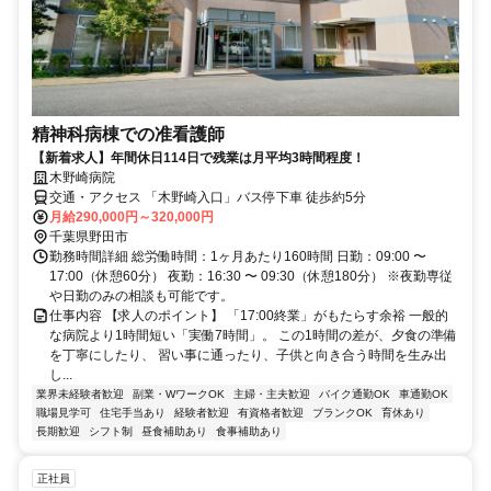
精神科病棟での准看護師
【新着求人】年間休日114日で残業は月平均3時間程度！
木野崎病院
交通・アクセス 「木野崎入口」バス停下車 徒歩約5分
月給290,000円～320,000円
千葉県野田市
勤務時間詳細 総労働時間：1ヶ月あたり160時間 日勤：09:00 〜
17:00（休憩60分） 夜勤：16:30 〜 09:30（休憩180分） ※夜勤専従
や日勤のみの相談も可能です。
仕事内容 【求人のポイント】 「17:00終業」がもたらす余裕 一般的
な病院より1時間短い「実働7時間」。 この1時間の差が、夕食の準備
を丁寧にしたり、 習い事に通ったり、子供と向き合う時間を生み出
し...
業界未経験者歓迎
副業・WワークOK
主婦・主夫歓迎
バイク通勤OK
車通勤OK
職場見学可
住宅手当あり
経験者歓迎
有資格者歓迎
ブランクOK
育休あり
長期歓迎
シフト制
昼食補助あり
食事補助あり
正社員