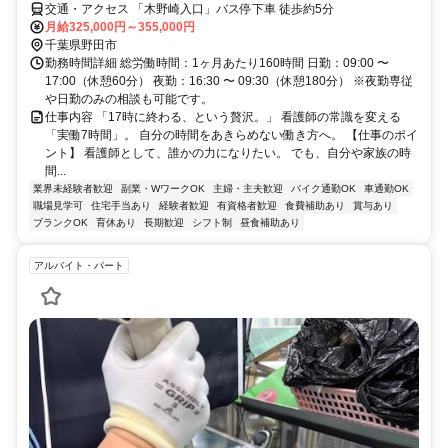
交通・アクセス 「木野崎入口」バス停下車 徒歩約5分
月給325,000円～355,000円
千葉県野田市
勤務時間詳細 総労働時間：1ヶ月あたり160時間 日勤：09:00 〜
17:00（休憩60分） 夜勤：16:30 〜 09:30（休憩180分） ※夜勤専従
や日勤のみの相談も可能です。
仕事内容 「17時に終わる、という贅沢。」 看護師の常識を変える
「実働7時間」。 自分の時間をあきらめない働き方へ。 【仕事のポイ
ント】 看護師として、誰かの力になりたい。 でも、自分や家族の時
間...
業界未経験者歓迎
副業・WワークOK
主婦・主夫歓迎
バイク通勤OK
車通勤OK
職場見学可
住宅手当あり
経験者歓迎
有資格者歓迎
食費補助あり
賞与あり
ブランクOK
育休あり
長期歓迎
シフト制
昼食補助あり
アルバイト・パート