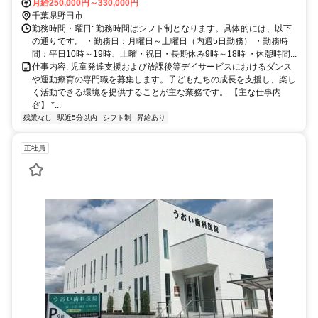
での通勤も可能で、近隣に駐車場がございます。通勤の利便性が高い
月給250,000円～330,000円
場所に位置していますので、快適にご通勤いただけます。
千葉県野田市
勤務時間・曜日: 勤務時間はシフト制となります。具体的には、以下
の通りです。 ・勤務日：月曜日～土曜日（内週5日勤務） ・勤務時
間：平日10時～19時、土曜・祝日・長期休み9時～18時 ・休憩時間...
仕事内容: 児童発達支援および放課後等デイサービスにおけるダンス
や運動療育の専門職を募集します。子どもたちの成長を支援し、楽し
く活動できる環境を提供することが主な業務です。 【主な仕事内
容】 *...
残業なし
駅近5分以内
シフト制
昇給あり
正社員