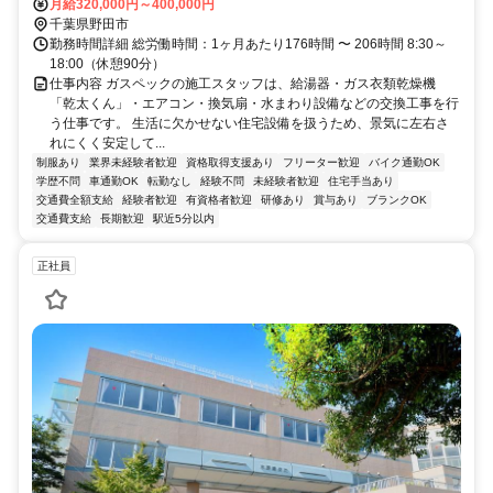
月給320,000円～400,000円
千葉県野田市
勤務時間詳細 総労働時間：1ヶ月あたり176時間 〜 206時間 8:30～
18:00（休憩90分）
仕事内容 ガスペックの施工スタッフは、給湯器・ガス衣類乾燥機
「乾太くん」・エアコン・換気扇・水まわり設備などの交換工事を行
う仕事です。 生活に欠かせない住宅設備を扱うため、景気に左右さ
れにくく安定して...
制服あり
業界未経験者歓迎
資格取得支援あり
フリーター歓迎
バイク通勤OK
学歴不問
車通勤OK
転勤なし
経験不問
未経験者歓迎
住宅手当あり
交通費全額支給
経験者歓迎
有資格者歓迎
研修あり
賞与あり
ブランクOK
交通費支給
長期歓迎
駅近5分以内
正社員