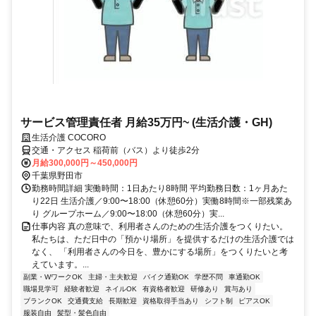
サービス管理責任者 月給35万円~ (生活介護・GH)
生活介護 COCORO
交通・アクセス 稲荷前（バス）より徒歩2分
月給300,000円～450,000円
千葉県野田市
勤務時間詳細 実働時間：1日あたり8時間 平均勤務日数：1ヶ月あた
り22日 生活介護／9:00〜18:00（休憩60分）実働8時間※一部残業あ
り グループホーム／9:00〜18:00（休憩60分）実...
仕事内容 真の意味で、利用者さんのための生活介護をつくりたい。
私たちは、ただ日中の「預かり場所」を提供するだけの生活介護では
なく、 「利用者さんの今日を、豊かにする場所」をつくりたいと考
えています。...
副業・WワークOK
主婦・主夫歓迎
バイク通勤OK
学歴不問
車通勤OK
職場見学可
経験者歓迎
ネイルOK
有資格者歓迎
研修あり
賞与あり
ブランクOK
交通費支給
長期歓迎
資格取得手当あり
シフト制
ピアスOK
服装自由
髪型・髪色自由