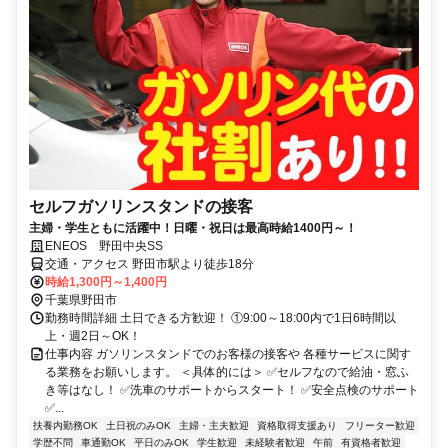
セルフガソリンスタンドの接客
主婦・学生ともに活躍中！日曜・祝日は最高時給1400円～！
ENEOS 野田中央SS
交通・アクセス 野田市駅より徒歩18分
時給1,300円～1,400円
千葉県野田市
勤務時間詳細 土日できる方歓迎！ ①9:00～18:00内で1日6時間以
上・週2日～OK！
仕事内容 ガソリンスタンドでのお客様の接客や 各種サービスに関す
る業務をお願いします。 ＜具体的には＞ ✅セルフなので給油・窓ふ
き等はなし！ ✅洗車のサポートからスタート！ ✅安全点検のサポート
✅...
扶養内勤務OK
土日祝のみOK
主婦・主夫歓迎
資格取得支援あり
フリーター歓迎
学歴不問
車通勤OK
平日のみOK
学生歓迎
未経験者歓迎
午前
有資格者歓迎