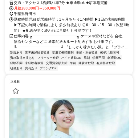
交通・アクセス ｢梅郷駅｣車7分 ★車通勤ok ★駐車場完備
月給280,000円～350,000円
千葉県野田市
勤務時間詳細 総労働時間：1ヶ月あたり174時間 ▶1日の実働8時間
▶下記の時間で業務により 多少前後あり ⏰6：30～15：30（休憩1時
間） ★配送が早く終われば早帰りも可能です！
仕事内容 ╔━━━━━━━━━━━━╗ ケースや資材などを 会社、
物流センターなどに 通常配送＆ルート配送する お仕事です。
╚━━━━━━━━━━━━╝ 『しっかり稼ぎたい派』と 『プライ...
制服あり
業界未経験者歓迎
変形労働時間制
主婦・主夫歓迎
60代も応募可
資格取得支援あり
フリーター歓迎
バイク通勤OK
早朝
学歴不問
車通勤OK
経験不問
未経験者歓迎
交通費全額支給
午前
経験者歓迎
有資格者歓迎
研修あり
賞与あり
ブランクOK
正社員