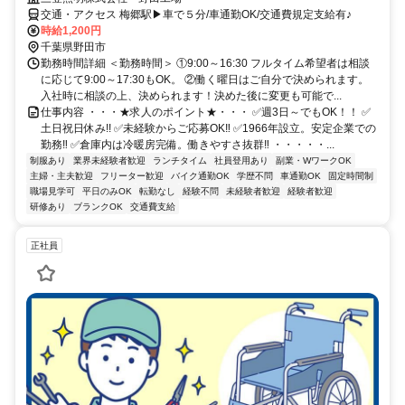
交通・アクセス 梅郷駅▶車で５分/車通勤OK/交通費規定支給有♪
時給1,200円
千葉県野田市
勤務時間詳細 ＜勤務時間＞ ①9:00～16:30 フルタイム希望者は相談
に応じて9:00～17:30もOK。 ②働く曜日はご自分で決められます。
入社時に相談の上、決められます！決めた後に変更も可能で...
仕事内容 ・・・★求人のポイント★・・・ ✅週3日～でもOK！！ ✅
土日祝日休み!! ✅未経験からご応募OK‼ ✅1966年設立。安定企業での
勤務‼ ✅倉庫内は冷暖房完備。働きやすさ抜群‼ ・・・・・...
制服あり
業界未経験者歓迎
ランチタイム
社員登用あり
副業・WワークOK
主婦・主夫歓迎
フリーター歓迎
バイク通勤OK
学歴不問
車通勤OK
固定時間制
職場見学可
平日のみOK
転勤なし
経験不問
未経験者歓迎
経験者歓迎
研修あり
ブランクOK
交通費支給
正社員