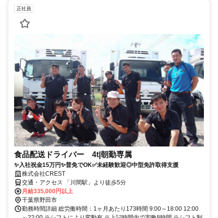
正社員
食品配送ドライバー 4t|朝勤専属
✨入社祝金15万円✨普免でOK✅未経験歓迎◎中型免許取得支援
株式会社CREST
交通・アクセス 「川間駅」より徒歩5分
月給335,000円以上
千葉県野田市
勤務時間詳細 総労働時間：1ヶ月あたり173時間 9:00～18:00 12:00
～22:00 ※シフトにより変動有 ※上記時間内で実働8時間 ※シフト制