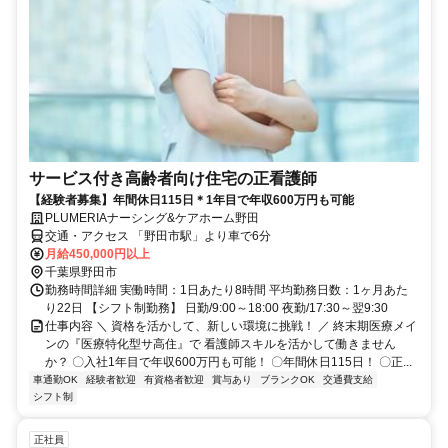
サービス付き高齢者向け住宅の正看護師
【経験者募集】年間休日115日＊1年目で年収600万円も可能
PLUMERIAナーシング&ケアホーム野田
交通・アクセス 「野田市駅」より車で6分
月給450,000円以上
千葉県野田市
勤務時間詳細 実働時間：1日あたり8時間 平均勤務日数：1ヶ月あた
り22日 【シフト制勤務】 日勤/9:00～18:00 夜勤/17:30～翌9:30
仕事内容 ＼ 資格を活かして、新しい環境に挑戦！ ／ 終末期医療メイ
ンの『医療特化型サ高住』で 看護師スキルを活かして働きません
か？ 〇入社1年目で年収600万円も可能！ 〇年間休日115日！ 〇正...
車通勤OK
経験者歓迎
有資格者歓迎
賞与あり
ブランクOK
交通費支給
シフト制
正社員