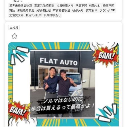
るな...
業界未経験者歓迎
変形労働時間制
社員登用あり
学歴不問
転勤なし
経験不問
英語
未経験者歓迎
経験者歓迎
有資格者歓迎
研修あり
賞与あり
ブランクOK
交通費支給
駅近5分以内
長期休暇あり
正社員