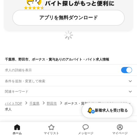
アプリを無料ダウンロード
千葉県、野田市、ボーナス・賞与ありのアルバイト・バイト求人情報
求人の詳細を表示
条件を追加・変更して検索
市区町村を追加・変更
関連キーワード
千葉県 千葉市 ボーナスあり
千葉県
駅を追加・変更
バイトTOP
千葉県
野田市
ボーナス・賞与ありのアルバイト・バイト・
千葉県 野田市 ボーナス・賞与あり 正社員 倉庫内作業
千葉県
すべて
求人
千葉県 木更津市 ボーナスあり
東京都 町田市 ボーナス・賞与あり ネイルok
千葉市
すべて
新着求人を受け取る
職種を追加・変更
JR武蔵野線
千葉県 ボーナス・賞与あり 空港
中央区
花見川区
稲毛区
若葉区
緑区
美浜区
南流山駅
新松戸駅
新八柱駅
東松戸駅
市川大野駅
船橋法典駅
西船橋駅
飲食・フードサービス
銚子市
市川市
船橋市
館山市
木更津市
松戸市
野田市
茂原市
成田市
佐倉市
東金市
特徴を追加・変更
飲食・フードサービス
すべて
ヘルプ・お問い合わせ
サイトマップ
利用規約・プライバシーポリシー
JR中央・総武線
旭市
習志野市
柏市
勝浦市
市原市
流山市
八千代市
我孫子市
鴨川市
鎌ケ谷市
ホールスタッフ
キッチンスタッフ
皿洗い・洗い場
精肉・鮮魚加工
給食調理
人気
[企業]求人広告の掲載相談
市川駅
本八幡駅
下総中山駅
西船橋駅
船橋駅
東船橋駅
津田沼駅
幕張本郷駅
幕張駅
君津市
富津市
浦安市
四街道市
袖ケ浦市
八街市
印西市
白井市
富里市
南房総市
雇用形態を追加・変更
ホーム
マイリスト
メッセージ
マイページ
パン屋（ベーカリー）
フードカウンター販売員
バー（BAR）・バーテンダー
日払いOK
高校生歓迎
学生歓迎
深夜の仕事
髪型・髪色自由
ひげOK
ネイルOK
新検見川駅
稲毛駅
西千葉駅
千葉駅