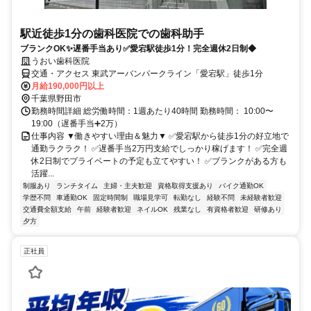
駅近徒歩1分の歯科医院での歯科助手
ブランクOK✨遅番手当あり✅愛宕駅徒歩1分！完全週休2日制◆
うおい歯科医院
交通・アクセス 東武アーバンパークライン「愛宕駅」徒歩1分
月給190,000円以上
千葉県野田市
勤務時間詳細 総労働時間：1週あたり40時間 勤務時間： 10:00〜
19:00（遅番手当➕2万）
仕事内容 ▼働きやすい理由＆魅力▼ ✅愛宕駅から徒歩1分の好立地で
通勤ラクラク！ ✅遅番手当2万円支給でしっかり稼げます！ ✅完全週
休2日制でプライベートの予定も立てやすい！ ✅ブランクがある方も
活躍...
制服あり
ランチタイム
主婦・主夫歓迎
資格取得支援あり
バイク通勤OK
学歴不問
車通勤OK
固定時間制
職場見学可
転勤なし
経験不問
未経験者歓迎
交通費全額支給
午前
経験者歓迎
ネイルOK
残業なし
有資格者歓迎
研修あり
夕方
正社員