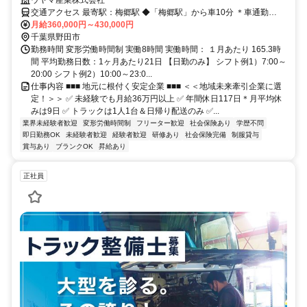
交通アクセス 最寄駅：梅郷駅 ◆「梅郷駅」から車10分 ＊車通勤
OK！バイク・マイカーOK ＊無料駐車場完備 ＊転勤なし
月給360,000円～430,000円
千葉県野田市
勤務時間 変形労働時間制 実働8時間 実働時間： １月あたり 165.3時
間 平均勤務日数：1ヶ月あたり21日 【日勤のみ】 シフト例1）7:00～
20:00 シフト例2）10:00～23:0...
仕事内容 ■■■ 地元に根付く安定企業 ■■■ ＜＜地域未来牽引企業に選
定！＞＞ ✅ 未経験でも月給36万円以上 ✅ 年間休日117日＊月平均休
みは9日 ✅ トラックは1人1台＆日帰り配送のみ ✅...
業界未経験者歓迎
変形労働時間制
フリーター歓迎
社会保険あり
学歴不問
即日勤務OK
未経験者歓迎
経験者歓迎
研修あり
社会保険完備
制服貸与
賞与あり
ブランクOK
昇給あり
正社員