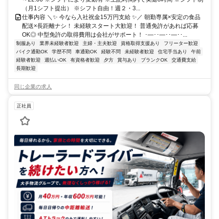
（月1シフト提出） ※シフト自由！週２・3...
仕事内容 ＼✨ 今なら入社祝金15万円支給 ✨／ 朝勤専属×安定の食品
配送×長距離ナシ！ 未経験スタート大歓迎！ 普通免許があれば応募
OK◎ 中型免許の取得費用は会社がサポート！ ･―･･―･･―･･...
制服あり
業界未経験者歓迎
主婦・主夫歓迎
資格取得支援あり
フリーター歓迎
バイク通勤OK
学歴不問
車通勤OK
経験不問
未経験者歓迎
住宅手当あり
午前
経験者歓迎
週払いOK
有資格者歓迎
夕方
賞与あり
ブランクOK
交通費支給
長期歓迎
同じ企業の求人
正社員