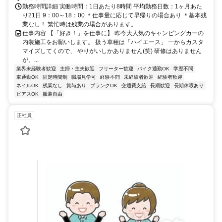
勤務時間詳細 実働時間：1日あたり8時間 平均勤務日数：1ヶ月あた
り21日 9：00～18：00 ＊仕事量に応じて早帰りの場合あり ＊基本残
業なし！ 繁忙時は残業の場合があります。
仕事内容 【「好き！」を仕事に】 昨今大人気のキャンピングカーの
内装施工をお願いします。 扱う車種は「ハイエース」 一からカスタ
マイズしてくので、 やりがいしかありません(笑) 研修はありません
が、...
業界未経験者歓迎
主婦・主夫歓迎
フリーター歓迎
バイク通勤OK
学歴不問
車通勤OK
固定時間制
職場見学可
経験不問
未経験者歓迎
経験者歓迎
ネイルOK
残業なし
賞与あり
ブランクOK
交通費支給
長期歓迎
長期休暇あり
ピアスOK
服装自由
正社員