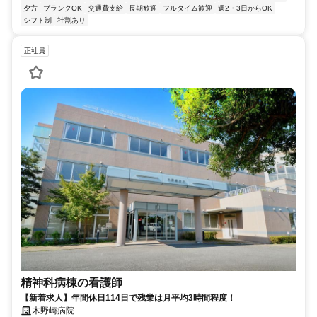
夕方
ブランクOK
交通費支給
長期歓迎
フルタイム歓迎
週2・3日からOK
シフト制
社割あり
正社員
精神科病棟の看護師
【新着求人】年間休日114日で残業は月平均3時間程度！
木野崎病院