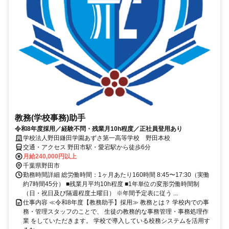
教務(学校事務)助手
令和8年度採用／経験不問・残業月10h程度／正社員登用あり
学校法人野田鎌田学園あずさ第一高等学校 野田本校
交通・アクセス 野田市駅・愛宕駅から徒歩6分
月給240,000円以上
千葉県野田市
勤務時間詳細 総労働時間：1ヶ月あたり160時間 8:45〜17:30（実働
約7時間45分） ■残業月平均10h程度 ■1年単位の変形労働時間制
（日・祝日及び隔週程度土曜日） ※年間予定表に従う ...
仕事内容 ≪令和8年度【教務助手】採用≫ 教務とは？ 学校内での事
務・管理スタッフのことで、 生徒の教務的な事務管理・事務処理作
業 をしていただきます。 学校で導入している校務システムを活用す