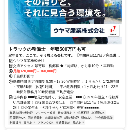
トラックの整備士 年収500万円も可
定年まで、ここで。そう思える会社です。 【年間休日117日／完全週休
二日制／平均勤続年数9年3ヶ月】
ウヤマ産業株式会社
交通アクセス 最寄駅：梅郷駅 ◆「梅郷駅」から車10分 ＊車通勤
OK！バイク・マイカーOK ＊無料駐車場完備 ＊転勤なし
月給320,000円～360,000円
千葉県野田市
勤務時間 固定時間制 8:30～17:30 実働時間： １月あたり 172.0時間
・実動8時間（休憩1時間） ・平均勤務日数：1ヶ月あたり21～22日
・時間外勤務月20時間程度 平均所定労...
仕事内容 ■■■地元に根付く、安定企業！■■■ ◎1970年設立＊信頼厚
い老舗企業！ ◎従業員270名以上！ ◎年間休日117日！完全週休2日
制！ ◎企業年金・各種手当など福利厚生充実 ■■■■■■■...
業界未経験者歓迎
フリーター歓迎
社会保険あり
学歴不問
車通勤OK
即日勤務OK
固定時間制
未経験者歓迎
経験者歓迎
研修あり
社会保険完備
制服貸与
賞与あり
ブランクOK
交通費支給
昇給あり