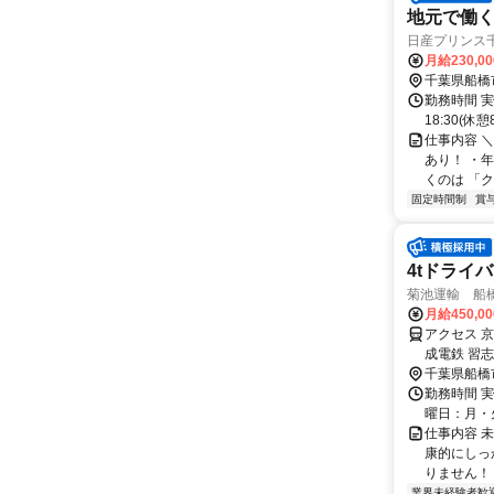
地元で働く
日産プリンス
月給230,0
千葉県船橋
勤務時間 実
18:30(
仕事内容 
あり！ ・
くのは 「クル
固定時間制
賞
4tドライバ
菊池運輸 船
月給450,0
アクセス 
成電鉄 習志
千葉県船橋
勤務時間 実
曜日：月・火・水
仕事内容 
康的にしっ
りません！ 
業界未経験者歓