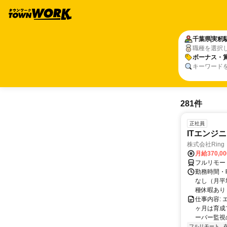
千葉県
実籾
職種を選択
ボーナス・
キーワード
281件
正社員
ITエンジ
株式会社Ring
月給370,0
フルリモー
勤務時間・曜
なし（月平
種休暇あり
仕事内容:
ヶ月は育成
ーバー監視の
フルリモート