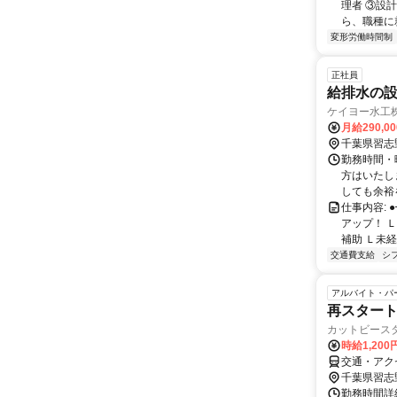
理者 ③設
ら、職種に
変形労働時間制
正社員
給排水の設
ケイヨー水工
月給290,0
千葉県習志
勤務時間・曜
方はいたし
しても余裕を
仕事内容:
アップ！ 
補助 Ｌ未経
交通費支給
シ
アルバイト・パ
再スタート
カットビース
時給1,200
交通・アク
千葉県習志
勤務時間詳細 