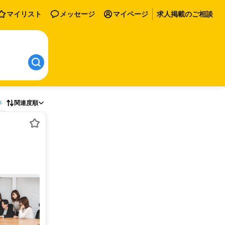
マイリスト
メッセージ
マイページ
求人掲載のご相談
存
関連度順