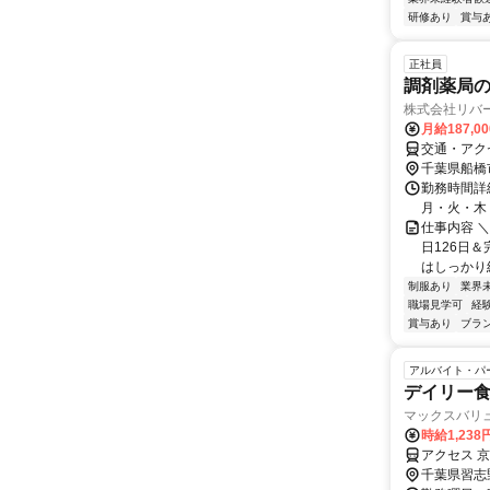
研修あり
賞与
正社員
調剤薬局の
株式会社リバ
月給187,0
交通・アク
千葉県船橋
勤務時間詳細
月・火・木・金
仕事内容 
日126日
はしっかり給
制服あり
業界
職場見学可
経
賞与あり
ブラ
アルバイト・パ
デイリー
マックスバリ
時給1,23
アクセス 
千葉県習志