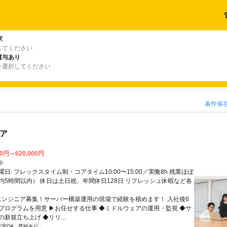
駅
してください
賞与あり
を選択してください
条件保
ニア
00円～620,000円
ト
日: フレックスタイム制・コアタイム10:00〜15:00／実働8h 残業ほぼ
均5時間以内） 休日は土日祝、年間休日128日 リフレッシュ休暇など各
 エンジニア募集！サーバー構築運用の現場で経験を積めます！ 入社後6
プログラムを用意 ▶お任せする仕事 ◆ミドルウェアの運用・監視 ◆サ
新規立ち上げ ◆リリ...
在宅OK
昇給あり