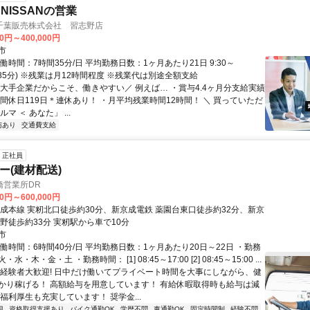
NISSANの営業
千葉販売株式会社 習志野店
00円～400,000円
市
働時間：7時間35分/日 平均勤務日数：1ヶ月あたり21日 9:30～
休憩85分) ※残業は月12時間程度 ※残業代は別途全額支給
＼大手企業だからこそ、働きやすい／ 例えば… ・賞与4.4ヶ月分支給実績
年間休日119日＊連休あり！ ・月平均残業時間12時間！ ＼ 買っていただ
マ ＜ あなた」 ...
与あり
交通費支給
正社員
ー(建材配送)
橋営業所DR
00円～600,000円
京成本線 実籾北口徒歩約30分、新京成電鉄 薬園台東口徒歩約32分、新京
野徒歩約33分 実籾駅から車で10分
市
働時間：6時間40分/日 平均勤務日数：1ヶ月あたり20日～22日 ・勤務
・木・金・土 ・勤務時間： [1] 08:45～17:00 [2] 08:45～15:00 ...
未経験者大歓迎! 日中だけ働いてプライベート時間を大事にしながら、健
かり稼げる！ 高額給与を用意しています！ 有給休暇取得時も給与は減
福利厚生も充実しています！ 奨学金...
迎
資格取得支援あり
バイク通勤OK
学歴不問
車通勤OK
固定時間制
経験不問