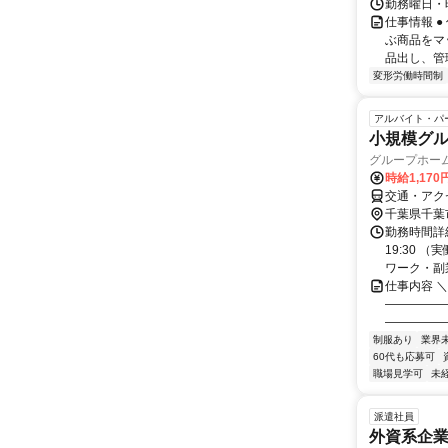
勤務曜日・時間
仕事情報 
ぶ商品をマ
品出し、管
変形労働時間制
アルバイト・パ
小規模グ
グループホー
時給1,170
交通・アク
千葉県千葉
勤務時間詳細 
19:30 
ワーク・副業.
仕事内容 
―――――
―――――
制服あり
業界
60代も応募可
職場見学可
未
派遣社員
外資系企