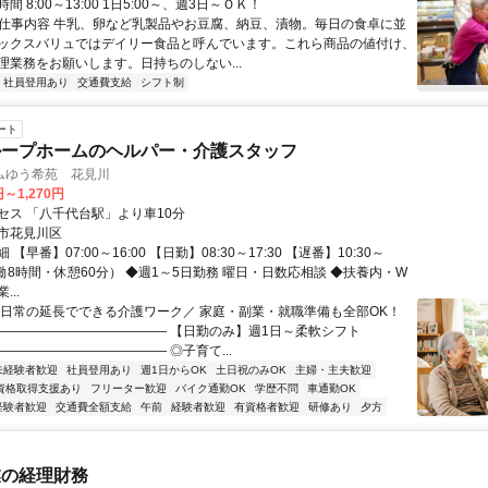
 8:00～13:00 1日5:00～、週3日～ＯＫ！
● 仕事内容 牛乳、卵など乳製品やお豆腐、納豆、漬物。毎日の食卓に並
ックスバリュではデイリー食品と呼んでいます。これら商品の値付け、
理業務をお願いします。日持ちのしない...
社員登用あり
交通費支給
シフト制
ート
ループホームのヘルパー・介護スタッフ
ムゆう希苑 花見川
円～1,270円
セス 「八千代台駅」より車10分
市花見川区
【早番】07:00～16:00 【日勤】08:30～17:30 【遅番】10:30～
（実働8時間・休憩60分） ◆週1～5日勤務 曜日・日数応相談 ◆扶養内・W
..
＼日常の延長でできる介護ワーク／ 家庭・副業・就職準備も全部OK！
――――――――――――― 【日勤のみ】週1日～柔軟シフト
――――――――――――― ◎子育て...
未経験者歓迎
社員登用あり
週1日からOK
土日祝のみOK
主婦・主夫歓迎
資格取得支援あり
フリーター歓迎
バイク通勤OK
学歴不問
車通勤OK
経験者歓迎
交通費全額支給
午前
経験者歓迎
有資格者歓迎
研修あり
夕方
業の経理財務