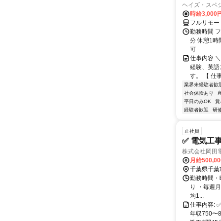
ヘイズ・スペ
時給3,000
フルリモー
勤務時間 フ
分 休憩1時
可
仕事内容 
経験、英語
す。 【 仕
業界未経験者歓
社会保険あり
平日のみOK
賞
経験者歓迎
研
正社員
✅ 電気工
株式会社岡田
月給500,0
千葉県千葉
勤務時間・曜日:
り ・毎週
均1...
仕事内容:
年収750〜