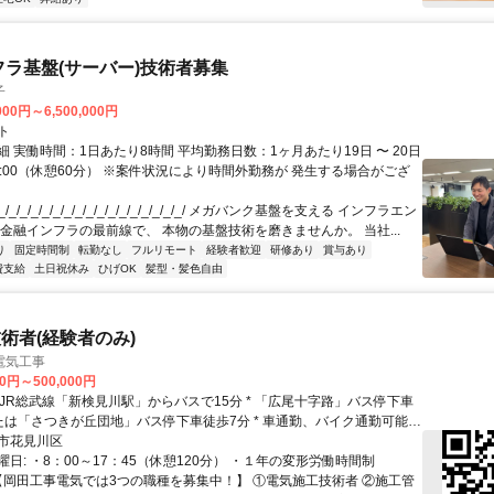
フラ基盤(サーバー)技術者募集
子
000円～6,500,000円
ト
 実働時間：1日あたり8時間 平均勤務日数：1ヶ月あたり19日 〜 20日
18:00（休憩60分） ※案件状況により時間外勤務が 発生する場合がござ
/_/_/_/_/_/_/_/_/_/_/_/_/_/_/_/_/ メガバンク基盤を支える インフラエン
 金融インフラの最前線で、 本物の基盤技術を磨きませんか。 当社...
り
固定時間制
転勤なし
フルリモート
経験者歓迎
研修あり
賞与あり
費支給
土日祝休み
ひげOK
髪型・髪色自由
術者(経験者のみ)
電気工事
00円～500,000円
たは「さつきが丘団地」バス停下車徒歩7分 * 車通勤、バイク通勤可能
場あり）
市花見川区
日: ・8：00～17：45（休憩120分） ・１年の変形労働時間制
 【岡田工事電気では3つの職種を募集中！】 ①電気施工技術者 ②施工管