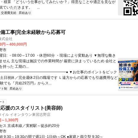
計・積算 「どういう仕事がしてみたいか？」得意なことや適正を見なが
就ていただきます。 ...
交通費支給
昇給あり
備工事|完全未経験から応募可
株式会社
00円～400,000円
野市
日: ・08:00～17:00 ・休憩60分 ・現場により変動あり ▼無理な働き
ません 主な現場は施設での作業時間が 厳密に決まっているため 会社と
持った 工期の...
 ●━━━━━━━━━━━━━━━━━━● ▼お仕事のポイントをピック
Ｌ土日祝休／完全週休2日の職場です Ｌ遠方からの応募でも引越費用など
験でも『月給29万円』からス...
フト制
昇給あり
ート
応援のスタイリスト(美容師)
タイル イオンタウン東習志野店
円～1,300円
セス 京成本線／実籾駅～徒歩約20分
野市
9:30～19:30の間で週1日･1日4h～OK ●家庭と両立型 9:30～