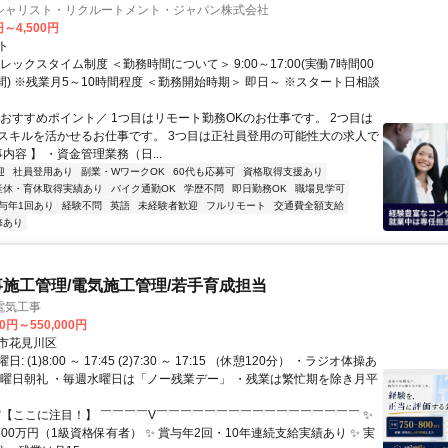
シャリスト・リクルートメント・ジャパン株式会社
円～4,500円
ト
レックスタイム制度 ＜勤務時間について＞ 9:00～17:00(実働7時間00
間) ※残業月5～10時間程度 ＜勤務開始時期＞ 即日～ ※スタート日相談
＼おすすめポイント／ 1つ目はリモート勤務OKのお仕事です。 2つ目は
スキルを活かせるお仕事です。 3つ目は正社員登用の可能性大の求人で
事内容 】 ・資金管理業務（日...
迎
社員登用あり
副業・WワークOK
60代も応募可
資格取得支援あり
産休・育休取得実績あり
バイク通勤OK
学歴不問
即日勤務OK
職場見学可
与年1回あり
経験不問
英語
未経験者歓迎
フルリモート
交通費全額支給
修あり
事施工管理/電気施工管理/若手育成担当
電気工事
00円～550,000円
市花見川区
 (1)8:00 ～ 17:45 (2)7:30 ～ 17:15 （休憩120分） ・ラジオ体操あ
月曜日朝礼 ・毎週水曜日は「ノー残業デー」 ・残業は繁忙期を除き月平
 ✅【ここに注目！】 ￣￣￣￣V￣￣￣￣￣￣￣￣￣￣￣￣￣￣￣￣￣ ✨
800万円（1級資格保有者） ✨ 賞与年2回・10年連続支給実績あり ✨ 実