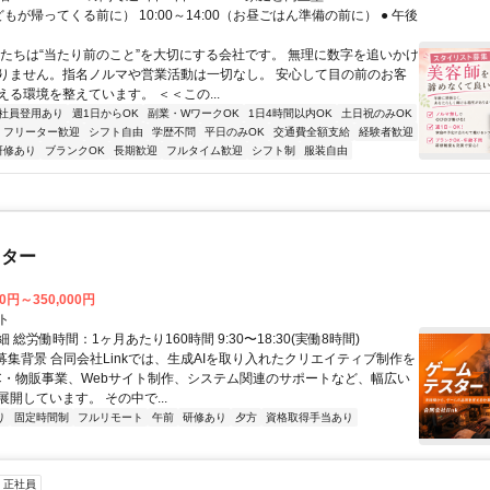
子どもが帰ってくる前に） 10:00～14:00（お昼ごはん準備の前に） ● 午後
私たちは“当たり前のこと”を大切にする会社です。 無理に数字を追いかけ
りません。指名ノルマや営業活動は一切なし。 安心して目の前のお客
える環境を整えています。 ＜＜この...
社員登用あり
週1日からOK
副業・WワークOK
1日4時間以内OK
土日祝のみOK
フリーター歓迎
シフト自由
学歴不問
平日のみOK
交通費全額支給
経験者歓迎
研修あり
ブランクOK
長期歓迎
フルタイム歓迎
シフト制
服装自由
スター
00円～350,000円
ト
 総労働時間：1ヶ月あたり160時間 9:30〜18:30(実働8時間)
●募集背景 合同会社Linkでは、生成AIを取り入れたクリエイティブ制作を
C・物販事業、Webサイト制作、システム関連のサポートなど、幅広い
開しています。 その中で...
り
固定時間制
フルリモート
午前
研修あり
夕方
資格取得手当あり
正社員