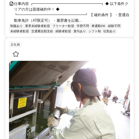
仕事内容 ┏━━━━━━━━━━━━━━━━━━┓ ◆ 以下条件ク
リアの方は面接確約中！ ◆
┗━━━━━━━━━━━━━━━━━━┛ 【 確約条件 】 ・普通自
動車免許（AT限定可） ・履歴書を記載...
制服あり
業界未経験者歓迎
フリーター歓迎
学歴不問
車通勤OK
経験不問
未経験者歓迎
交通費全額支給
経験者歓迎
賞与あり
シフト制
社割あり
正社員