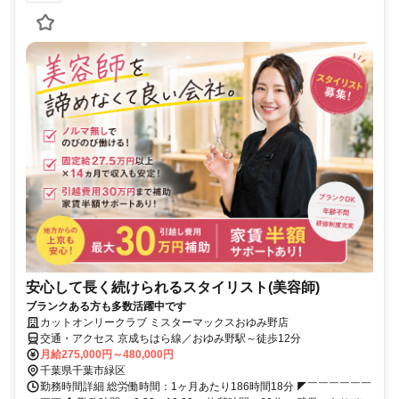
安心して長く続けられるスタイリスト(美容師)
ブランクある方も多数活躍中です
カットオンリークラブ ミスターマックスおゆみ野店
交通・アクセス 京成ちはら線／おゆみ野駅～徒歩12分
月給275,000円～480,000円
千葉県千葉市緑区
勤務時間詳細 総労働時間：1ヶ月あたり186時間18分 ◤￣￣￣￣￣￣