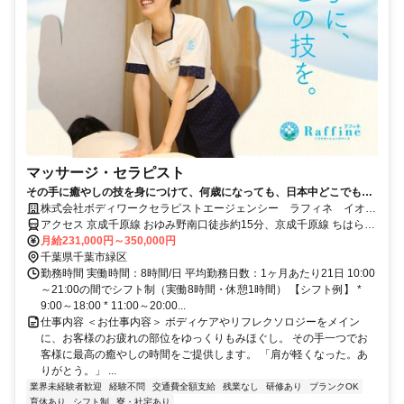
マッサージ・セラピスト
その手に癒やしの技を身につけて、何歳になっても、日本中どこでも働
けるセラピストの第一歩を踏み出しませんか。
株式会社ボディワークセラピストエージェンシー ラフィネ イオン
タウンおゆみ野店
アクセス 京成千原線 おゆみ野南口徒歩約15分、京成千原線 ちはら台
西側出口徒歩約18分、京成千原線 学園前（千葉県）出入口1徒歩約35
月給231,000円～350,000円
分 最寄駅：おゆみ野駅
千葉県千葉市緑区
勤務時間 実働時間：8時間/日 平均勤務日数：1ヶ月あたり21日 10:00
～21:00の間でシフト制（実働8時間・休憩1時間） 【シフト例】 *
9:00～18:00 * 11:00～20:00...
仕事内容 ＜お仕事内容＞ ボディケアやリフレクソロジーをメイン
に、お客様のお疲れの部位をゆっくりもみほぐし。 その手一つでお
客様に最高の癒やしの時間をご提供します。 「肩が軽くなった。あ
りがとう。」 ...
業界未経験者歓迎
経験不問
交通費全額支給
残業なし
研修あり
ブランクOK
育休あり
シフト制
寮・社宅あり