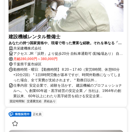
建設機械レンタル整備士
あなたの持つ国家資格や、現場で培った豊富な経験。それを単なる「作
業」で終わらせるのは、あまりにも惜しい！私たちは、あなたの専門性
共栄建機株式会社
を深く理解し、現場の核となる存在としてお迎えします。安定した環境
アクセス: JR「浜野」より徒歩20分 自転車通勤可 (駐輪場あり） 自家
で、これまでのキャリアを最大限に活かし、中心となって活躍してくだ
用車使用相談により可
月給280,000円～380,000円
さい！
千葉県千葉市緑区
勤務時間・曜日: 【勤務時間】 8:20～17:40（実労8時間、休憩60分
+10分2回） * 1日8時間労働が基本ですが、時間外勤務になってしま
った場合、全て実費が支給されます。 * 勤務日以外...
仕事内容: 安定企業で、経験を活かす。 建設機械のプロフェッショナ
ルへ。 ＼ 創業60年超・黒字経営の安定企業 ／ 当社は、1964年の創
業以来、 60年以上にわたり黒字経営を続ける安定企業...
固定時間制
交通費支給
昇給あり
正社員