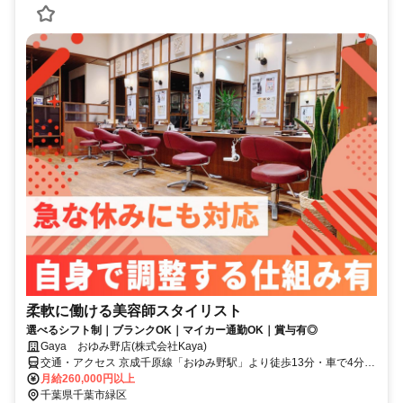
柔軟に働ける美容師スタイリスト
選べるシフト制｜ブランクOK｜マイカー通勤OK｜賞与有◎
Gaya おゆみ野店(株式会社Kaya)
交通・アクセス 京成千原線「おゆみ野駅」より徒歩13分・車で4分、
JR内房線「浜野駅」より車で12分
月給260,000円以上
千葉県千葉市緑区