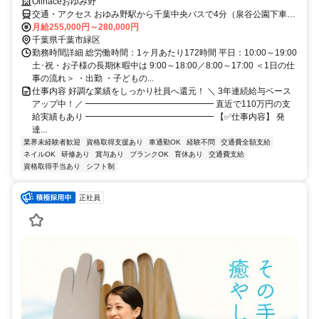
Olinaceおゆみ野
交通・アクセス おゆみ野駅から千葉中央バスで4分（泉谷公園下車）
または徒歩で20分
月給255,000円～280,000円
千葉県千葉市緑区
勤務時間詳細 総労働時間：1ヶ月あたり172時間 平日：10:00～19:00
土･祝・お子様の長期休暇中は 9:00～18:00／8:00～17:00 ＜1日の仕
事の流れ＞ ・出勤 ・子どもの...
仕事内容 好調な業績をしっかり社員へ還元！ ＼ 3年連続給与ベース
アップ中！／ ━━━━━━━━━━━━━━━ 直近で110万円の支
給実績もあり ━━━━━━━━━━━━━━━ 【✅仕事内容】 発
達...
業界未経験者歓迎
資格取得支援あり
車通勤OK
経験不問
交通費全額支給
ネイルOK
研修あり
賞与あり
ブランクOK
育休あり
交通費支給
資格取得手当あり
シフト制
正社員