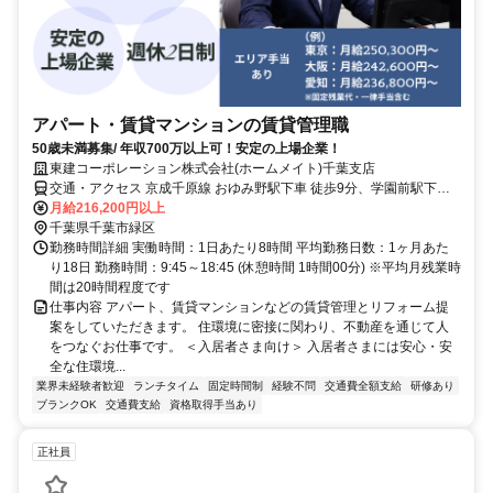
アパート・賃貸マンションの賃貸管理職
50歳未満募集/ 年収700万以上可！安定の上場企業！
東建コーポレーション株式会社(ホームメイト)千葉支店
交通・アクセス 京成千原線 おゆみ野駅下車 徒歩9分、学園前駅下車
徒歩6分
月給216,200円以上
千葉県千葉市緑区
勤務時間詳細 実働時間：1日あたり8時間 平均勤務日数：1ヶ月あた
り18日 勤務時間：9:45～18:45 (休憩時間 1時間00分) ※平均月残業時
間は20時間程度です
仕事内容 アパート、賃貸マンションなどの賃貸管理とリフォーム提
案をしていただきます。 住環境に密接に関わり、不動産を通じて人
をつなぐお仕事です。 ＜入居者さま向け＞ 入居者さまには安心・安
全な住環境...
業界未経験者歓迎
ランチタイム
固定時間制
経験不問
交通費全額支給
研修あり
ブランクOK
交通費支給
資格取得手当あり
正社員