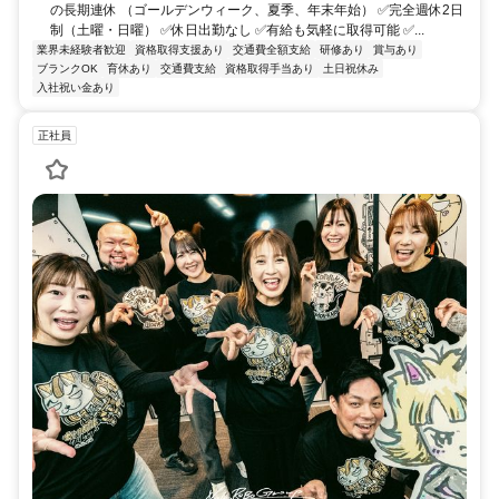
の長期連休 （ゴールデンウィーク、夏季、年末年始） ✅完全週休2日
制（土曜・日曜） ✅休日出勤なし ✅有給も気軽に取得可能 ✅...
業界未経験者歓迎
資格取得支援あり
交通費全額支給
研修あり
賞与あり
ブランクOK
育休あり
交通費支給
資格取得手当あり
土日祝休み
入社祝い金あり
正社員