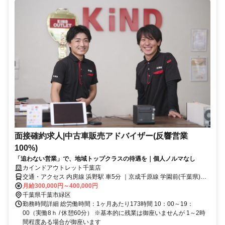
面接確約求人|中古車販売アドバイザー(反響営業
100%)
「追わない営業」で、地域トップクラスの待遇を｜個人ノルマなし
カインドアウトレット千葉店
交通・アクセス 内房線 浜野駅 車5分 ｜京成千原線 学園前(千葉県)駅
車5分｜京葉道路蘇我インター降りて5分
月給300,000円～400,000円
千葉県千葉市緑区
勤務時間詳細 総労働時間：1ヶ月あたり173時間 10：00～19：
00（実働8ｈ / 休憩60分） ※基本的に残業は御座いませんが 1～2時
間程度ある場合が御座います