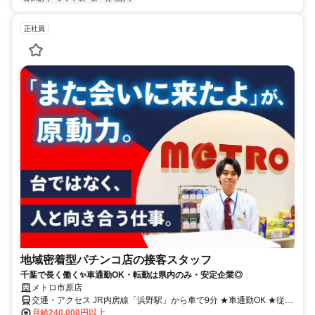
正社員
地域密着型パチンコ店の接客スタッフ
千葉で長く働く✨車通勤OK・転勤は県内のみ・安定企業◎
メトロ市原店
交通・アクセス JR内房線「浜野駅」から車で9分 ★車通勤OK ★従業
員専用駐車場あり
月給240,000円以上