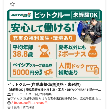
ピットクルー(自動車整備/無資格・未経験)
【未経験OK｜資格取得支援あり】車・工具・DIYなど“好き”を活かせ
る！《年間休日115日／残業代1分単位／月残業10h未満》
オートアールズ ちば古市場店
アクセス 京成千原線 ちはら台西側出口徒歩約25分、京成千原線 おゆ
み野南口徒歩約26分、ＪＲ内房線/ＪＲ総武本線 浜野東口徒歩約30分
月給200,000円～270,000円
ちはら台駅から車で7分
千葉県千葉市緑区