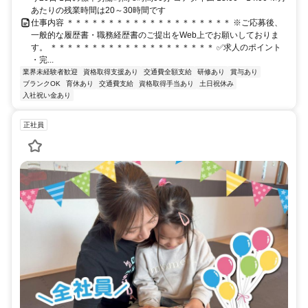
あたりの残業時間は20～30時間です
仕事内容 ＊＊＊＊＊＊＊＊＊＊＊＊＊＊＊＊＊＊＊＊ ※ご応募後、
一般的な履歴書・職務経歴書のご提出をWeb上でお願いしておりま
す。 ＊＊＊＊＊＊＊＊＊＊＊＊＊＊＊＊＊＊＊＊ ✅求人のポイント
・完...
業界未経験者歓迎
資格取得支援あり
交通費全額支給
研修あり
賞与あり
ブランクOK
育休あり
交通費支給
資格取得手当あり
土日祝休み
入社祝い金あり
正社員