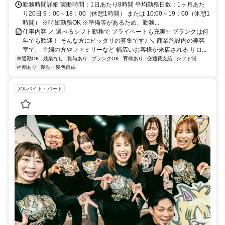
勤務時間詳細 実働時間：1日あたり8時間 平均勤務日数：1ヶ月あた
り20日 9：00～18：00（休憩1時間） または 10:00～19：00（休憩1
時間） ※時短勤務OK ※準備等があるため、勤務...
仕事内容 ／ 選べるシフト勤務で プライベートも充実✨ ブランクは何
年でも歓迎！ そんな方にピッタリの募集です♪ ＼ 商業施設内の美容
室で、 主婦の方やファミリーなど 幅広いお客様が来店される サロ...
車通勤OK
残業なし
賞与あり
ブランクOK
育休あり
交通費支給
シフト制
社割あり
髪型・髪色自由
アルバイト・パート