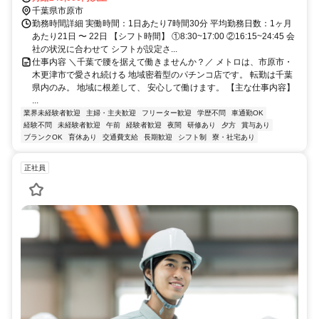
千葉県市原市
勤務時間詳細 実働時間：1日あたり7時間30分 平均勤務日数：1ヶ月
あたり21日 〜 22日 【シフト時間】 ①8:30~17:00 ②16:15~24:45 会
社の状況に合わせて シフトが設定さ...
仕事内容 ＼千葉で腰を据えて働きませんか？／ メトロは、市原市・
木更津市で愛され続ける 地域密着型のパチンコ店です。 転勤は千葉
県内のみ。 地域に根差して、 安心して働けます。 【主な仕事内容】
...
業界未経験者歓迎
主婦・主夫歓迎
フリーター歓迎
学歴不問
車通勤OK
経験不問
未経験者歓迎
午前
経験者歓迎
夜間
研修あり
夕方
賞与あり
ブランクOK
育休あり
交通費支給
長期歓迎
シフト制
寮・社宅あり
正社員