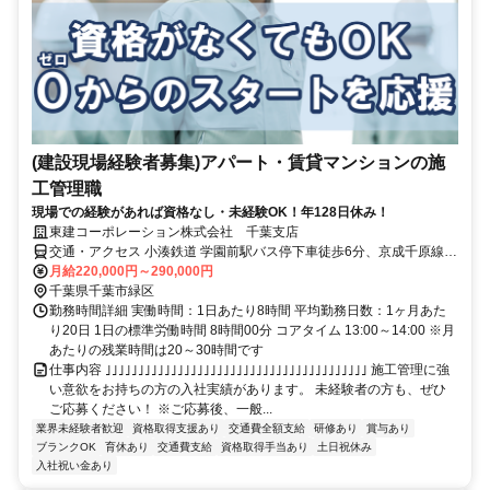
(建設現場経験者募集)アパート・賃貸マンションの施
工管理職
現場での経験があれば資格なし・未経験OK！年128日休み！
東建コーポレーション株式会社 千葉支店
交通・アクセス 小湊鉄道 学園前駅バス停下車徒歩6分、京成千原線
おゆみ野駅下車徒歩9分
月給220,000円～290,000円
千葉県千葉市緑区
勤務時間詳細 実働時間：1日あたり8時間 平均勤務日数：1ヶ月あた
り20日 1日の標準労働時間 8時間00分 コアタイム 13:00～14:00 ※月
あたりの残業時間は20～30時間です
仕事内容 ｣｣｣｣｣｣｣｣｣｣｣｣｣｣｣｣｣｣｣｣｣｣｣｣｣｣｣｣｣｣｣｣｣｣｣｣｣｣｣｣ 施工管理に強
い意欲をお持ちの方の入社実績があります。 未経験者の方も、ぜひ
ご応募ください！ ※ご応募後、一般...
業界未経験者歓迎
資格取得支援あり
交通費全額支給
研修あり
賞与あり
ブランクOK
育休あり
交通費支給
資格取得手当あり
土日祝休み
入社祝い金あり