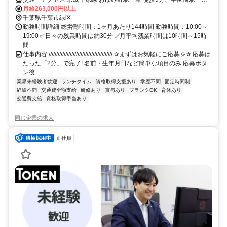
徒歩6分
月給263,000円以上
千葉県千葉市緑区
勤務時間詳細 総労働時間：1ヶ月あたり144時間 勤務時間：10:00～
19:00 ✅日々の残業時間は約30分 ✅月平均残業時間は10時間～15時
間
仕事内容 ////////////////////////////////////////// ✰まずはお気軽にご応募を✰ 応募は
たった「2分」で完了! 名前・生年月日など簡単な項目のみ 応募ボタ
ン後...
業界未経験者歓迎
ランチタイム
資格取得支援あり
学歴不問
固定時間制
経験不問
交通費全額支給
研修あり
賞与あり
ブランクOK
育休あり
交通費支給
資格取得手当あり
同じ企業の求人
正社員