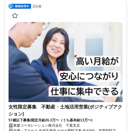
正社員
女性限定募集 不動産・土地活用営業(ポジティブアク
ション)
57歳以下募集/固定月給26.3万〜（うち基本給13万〜)
東建コーポレーション株式会社 千葉支店
交通・アクセス 京成千原線 おゆみ野駅下車 徒歩9分、学園前駅下車