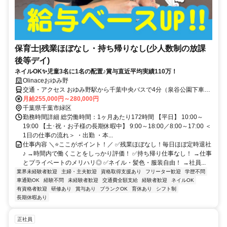
保育士|残業ほぼなし・持ち帰りなし(少人数制の放課
後等デイ)
ネイルOK✨児童3名に1名の配置♪賞与直近平均実績110万！
Olinaceおゆみ野
交通・アクセス おゆみ野駅から千葉中央バスで4分（泉谷公園下車）
または徒歩で20分
月給255,000円～280,000円
千葉県千葉市緑区
勤務時間詳細 総労働時間：1ヶ月あたり172時間 【平日】 10:00～
19:00 【土･祝・お子様の長期休暇中】 9:00～18:00／8:00～17:00 ＜
1日の仕事の流れ＞ ・出勤 ・本...
仕事内容 ＼⭐ここがポイント！／ ✅残業ほぼなし！毎日ほぼ定時退社
♪ →時間内で働くことをしっかり評価！ ✅持ち帰り仕事なし！ →仕事
とプライベートのメリハリ◎ ✅ネイル・髪色・服装自由！ →社員...
業界未経験者歓迎
主婦・主夫歓迎
資格取得支援あり
フリーター歓迎
学歴不問
車通勤OK
経験不問
未経験者歓迎
交通費全額支給
経験者歓迎
ネイルOK
有資格者歓迎
研修あり
賞与あり
ブランクOK
育休あり
シフト制
長期休暇あり
正社員