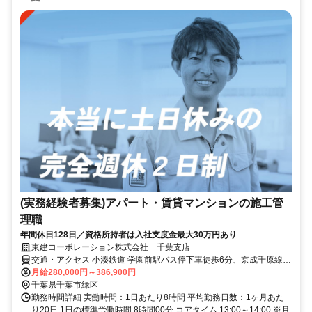
(実務経験者募集)アパート・賃貸マンションの施工管
理職
年間休日128日／資格所持者は入社支度金最大30万円あり
東建コーポレーション株式会社 千葉支店
交通・アクセス 小湊鉄道 学園前駅バス停下車徒歩6分、京成千原線
おゆみ野駅下車徒歩9分
月給280,000円～386,900円
千葉県千葉市緑区
勤務時間詳細 実働時間：1日あたり8時間 平均勤務日数：1ヶ月あた
り20日 1日の標準労働時間 8時間00分 コアタイム 13:00～14:00 ※月