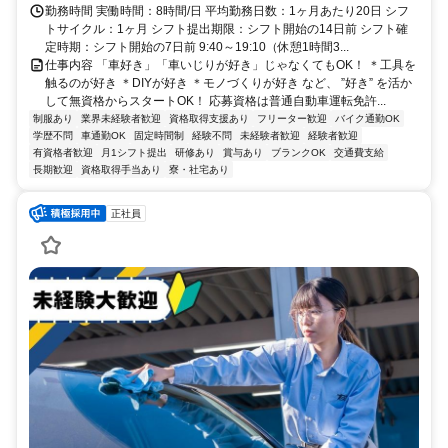
勤務時間 実働時間：8時間/日 平均勤務日数：1ヶ月あたり20日 シフ
トサイクル：1ヶ月 シフト提出期限：シフト開始の14日前 シフト確
定時期：シフト開始の7日前 9:40～19:10（休憩1時間3...
仕事内容 「車好き」「車いじりが好き」じゃなくてもOK！ ＊工具を
触るのが好き ＊DIYが好き ＊モノづくりが好き など、 ”好き” を活か
して無資格からスタートOK！ 応募資格は普通自動車運転免許...
制服あり
業界未経験者歓迎
資格取得支援あり
フリーター歓迎
バイク通勤OK
学歴不問
車通勤OK
固定時間制
経験不問
未経験者歓迎
経験者歓迎
有資格者歓迎
月1シフト提出
研修あり
賞与あり
ブランクOK
交通費支給
長期歓迎
資格取得手当あり
寮・社宅あり
正社員