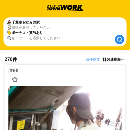
千葉県
千葉県
おゆみ野駅
おゆみ野駅
職種を選択してください
ボーナス・賞与あり
ボーナス・賞与あり
キーワードを選択してください
270件
条件保存
関連度順
正社員