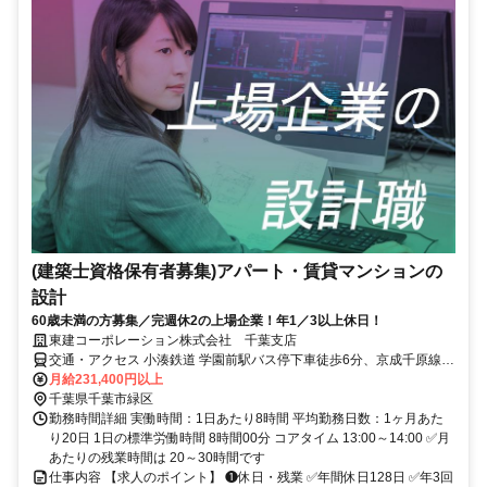
(建築士資格保有者募集)アパート・賃貸マンションの
設計
60歳未満の方募集／完週休2の上場企業！年1／3以上休日！
東建コーポレーション株式会社 千葉支店
交通・アクセス 小湊鉄道 学園前駅バス停下車徒歩6分、京成千原線
おゆみ野駅下車徒歩9分
月給231,400円以上
千葉県千葉市緑区
勤務時間詳細 実働時間：1日あたり8時間 平均勤務日数：1ヶ月あた
り20日 1日の標準労働時間 8時間00分 コアタイム 13:00～14:00 ✅月
あたりの残業時間は 20～30時間です
仕事内容 【求人のポイント】 ❶休日・残業 ✅年間休日128日 ✅年3回