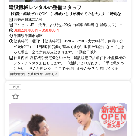
建設機械レンタルの整備スタッフ
【知識・経験ゼロでOK！】機械いじりが初めてでも大丈夫 ！特別なス
キルは一切不要です！入社後はまず、機械に親しむための清掃作業など
共栄建機株式会社
ハードルの低い作業からスタート。あなたの隣には、頼れる先輩がつき
アクセス: JR「浜野」より徒歩20分 自転車通勤可 (駐輪場あり） 自家
っきりでサポートします。質問しやすい雰囲気だから、焦らず自分のペ
用車使用相談により可
月給220,000円～350,000円
ースでOK。ゼロからプロの技術を身につけられる環境です。
千葉県千葉市緑区
勤務時間・曜日: 【勤務時間】 8:20～17:40（実労8時間、休憩60分
+10分2回） * 1日8時間労働が基本ですが、時間外勤務になってしま
った場合、全て実費が支給されます。 * 勤務日以外...
仕事内容: 溶接機や発電機といった、建設現場で活躍する 小型機械の
メンテナンスをお任せします。 「機械いじりが好き」「手に職をつ
けたい」 そんな想いを、ここで実現しませんか？ ＼ 街づくりを...
固定時間制
交通費支給
昇給あり
正社員