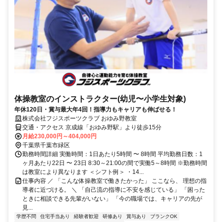
体操教室のインストラクター(幼児〜小学生対象)
年休120日・賞与最大年4回！指導力もキャリアも伸ばせる！
株式会社フジスポーツクラブ おゆみ野教室
交通・アクセス 京成線「おゆみ野駅」より徒歩15分
月給230,000円～404,000円
千葉県千葉市緑区
勤務時間詳細 実働時間：1日あたり5時間 〜 8時間 平均勤務日数：1
ヶ月あたり22日 〜 23日 8:30～21:00の間で実働5～8時間 ※勤務時間
は教室により異なります ＜シフト例＞ ・14...
仕事内容 ／ 「こんな体操教室で働きたかった」 ここなら、 理想の指
導者に近づける。 ＼ 「自己流の指導に不安を感じている」 「困った
ときに相談できる先輩がいない」 「今の職場では、キャリアの先が
見...
学歴不問
住宅手当あり
経験者歓迎
研修あり
賞与あり
ブランクOK