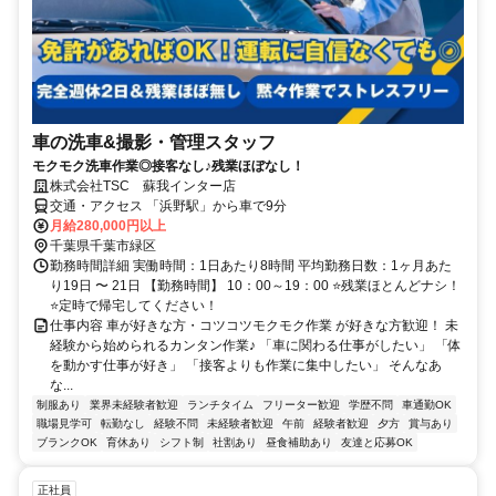
車の洗車&撮影・管理スタッフ
モクモク洗車作業◎接客なし♪残業ほぼなし！
株式会社TSC 蘇我インター店
交通・アクセス 「浜野駅」から車で9分
月給280,000円以上
千葉県千葉市緑区
勤務時間詳細 実働時間：1日あたり8時間 平均勤務日数：1ヶ月あた
り19日 〜 21日 【勤務時間】 10：00～19：00 ⭐残業ほとんどナシ！
⭐定時で帰宅してください！
仕事内容 車が好きな方・コツコツモクモク作業 が好きな方歓迎！ 未
経験から始められるカンタン作業♪ 「車に関わる仕事がしたい」 「体
を動かす仕事が好き」 「接客よりも作業に集中したい」 そんなあ
な...
制服あり
業界未経験者歓迎
ランチタイム
フリーター歓迎
学歴不問
車通勤OK
職場見学可
転勤なし
経験不問
未経験者歓迎
午前
経験者歓迎
夕方
賞与あり
ブランクOK
育休あり
シフト制
社割あり
昼食補助あり
友達と応募OK
正社員