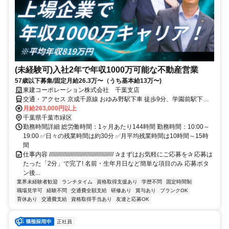
(未経験可)入社2年で年収1000万可能な不動産営業
57歳以下募集/固定月給26.3万〜（うち基本給13万〜)
東建コーポレーション株式会社 千葉支店
交通・アクセス 京成千原線 おゆみ野駅下車 徒歩9分、学園前駅下車
徒歩6分
月給263,000円以上
千葉県千葉市緑区
勤務時間詳細 総労働時間：1ヶ月あたり144時間 勤務時間：10:00～
19:00 ✅日々の残業時間は約30分 ✅月平均残業時間は10時間～15時
間
仕事内容 ////////////////////////////////////////// ✰まずはお気軽にご応募を✰ 応募は
たった「2分」で完了! 名前・生年月日など簡単な項目のみ 応募ボタ
ン後...
業界未経験者歓迎
ランチタイム
資格取得支援あり
学歴不問
固定時間制
職場見学可
経験不問
交通費全額支給
研修あり
賞与あり
ブランクOK
育休あり
交通費支給
資格取得手当あり
友達と応募OK
正社員