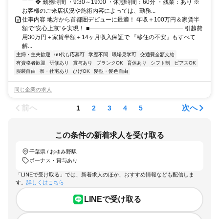
￣￣ ❖ 勤務時間 ・9:30～19:00 ・休憩時間：60分 ・残業：あり ※
お客様のご来店状況や施術内容によっては、勤務...
仕事内容 地方から首都圏デビューに最適！ 年収＋100万円＆家賃半
額で“安心上京”を実現！ ■━━━━━━━━━━━━━━━━ 引越費
用30万円＋家賃半額＋14ヶ月収入保証で 『移住の不安』もすべて
解...
主婦・主夫歓迎
60代も応募可
学歴不問
職場見学可
交通費全額支給
有資格者歓迎
研修あり
賞与あり
ブランクOK
育休あり
シフト制
ピアスOK
服装自由
寮・社宅あり
ひげOK
髪型・髪色自由
同じ企業の求人
前へ
次へ
1
2
3
4
5
この条件の新着求人を受け取る
千葉県 / おゆみ野駅
ボーナス・賞与あり
「LINEで受け取る」では、新着求人のほか、おすすめ情報なども配信しま
す。
詳しくはこちら
LINEで受け取る