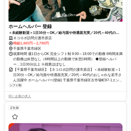
ホームヘルパー 登録
＜未経験歓迎＞1日30分～OK／給与面や待遇面充実／20代～40代のお
しゃれな若手さん活躍中
ネコロボ訪問介護市原店
時給1,485円～2,790円
千葉県千葉市緑区
就業時間 週1日からOK 完全シフト制 9:00～18:00での勤務 6時間未満
の勤務は休憩なし（6時間以上の勤務で休憩1時間） ◆登録ヘルパ
ー…1日30分以上 ※残業ほぼなし
【千葉県千葉市緑区】【ネコロボ訪問介護市原店】＜未経験歓迎＞1
日30分～OK／給与面や待遇面充実／20代～40代のおしゃれな若手さ
ん活躍中 ホームヘルパー(登録) 千葉県千葉市緑区古市場町97-1エン...
シフト制
同じ企業の求人
正社員