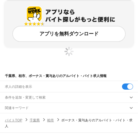
アプリを無料ダウンロード
千葉県、柏市、ボーナス・賞与ありのアルバイト・バイト求人情報
求人の詳細を表示
条件を追加・変更して検索
市区町村を追加・変更
関連キーワード
千葉県 千葉市 ボーナスあり
千葉県 柏市 ボーナス・賞与あり 正社員 土日祝
千葉県
駅を追加・変更
バイトTOP
千葉県
柏市
ボーナス・賞与ありのアルバイト・バイト・求
千葉県 ボーナスあり
千葉県 ボーナス・賞与あり 空港
千葉県
すべて
人
千葉県 ボーナス・賞与あり 片付け
千葉市
すべて
職種を追加・変更
JR武蔵野線
中央区
花見川区
稲毛区
若葉区
緑区
美浜区
南流山駅
新松戸駅
新八柱駅
東松戸駅
市川大野駅
船橋法典駅
西船橋駅
飲食・フードサービス