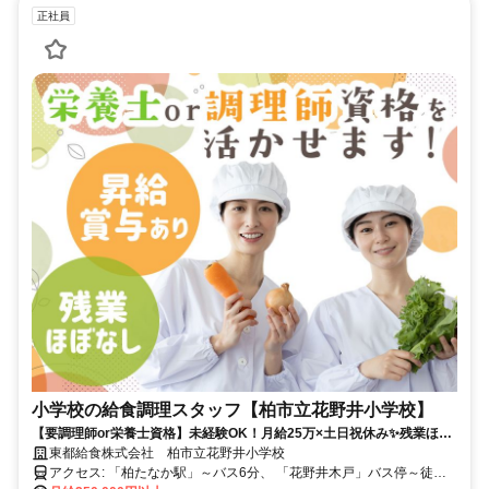
正社員
小学校の給食調理スタッフ【柏市立花野井小学校】
【要調理師or栄養士資格】未経験OK！月給25万×土日祝休み✨残業ほぼ
なしで家事・子育てと両立✨✅昇給あり✅賞与あり
東都給食株式会社 柏市立花野井小学校
アクセス: 「柏たなか駅」～バス6分、 「花野井木戸」バス停～徒歩8