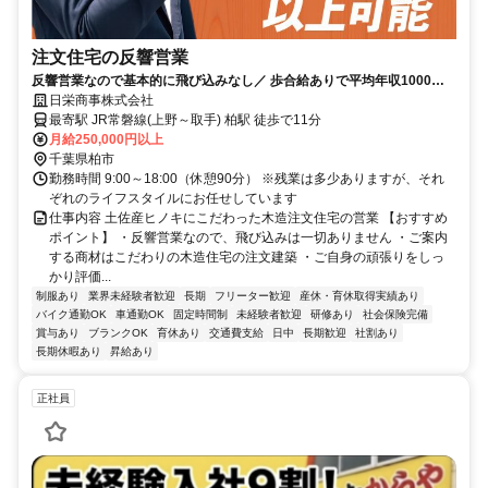
注文住宅の反響営業
反響営業なので基本的に飛び込みなし／ 歩合給ありで平均年収1000万
円以上可能！しっかり稼げます！
日栄商事株式会社
最寄駅 JR常磐線(上野～取手) 柏駅 徒歩で11分
月給250,000円以上
千葉県柏市
勤務時間 9:00～18:00（休憩90分） ※残業は多少ありますが、それ
ぞれのライフスタイルにお任せしています
仕事内容 土佐産ヒノキにこだわった木造注文住宅の営業 【おすすめ
ポイント】 ・反響営業なので、飛び込みは一切ありません ・ご案内
する商材はこだわりの木造住宅の注文建築 ・ご自身の頑張りをしっ
かり評価...
制服あり
業界未経験者歓迎
長期
フリーター歓迎
産休・育休取得実績あり
バイク通勤OK
車通勤OK
固定時間制
未経験者歓迎
研修あり
社会保険完備
賞与あり
ブランクOK
育休あり
交通費支給
日中
長期歓迎
社割あり
長期休暇あり
昇給あり
正社員