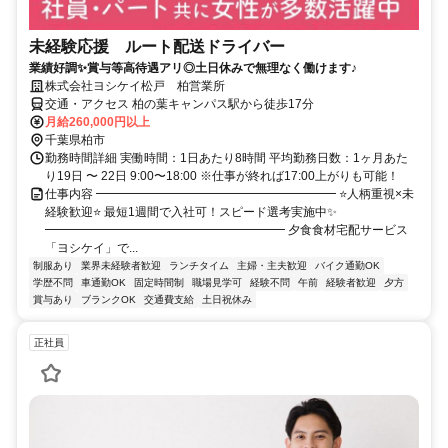
未経験応援 ルート配送ドライバー
業績好調✨賞与等高待遇アリ◎土日休みで無理なく働けます♪
株式会社ヨシケイ松戸 柏営業所
交通・アクセス 柏の葉キャンパス駅から徒歩17分
月給260,000円以上
千葉県柏市
勤務時間詳細 実働時間：1日あたり8時間 平均勤務日数：1ヶ月あた
り19日 〜 22日 9:00〜18:00 ※仕事が終れば17:00上がりも可能！
仕事内容 ━━━━━━━━━━━━━━━━━━━━ ⭐人柄重視×未
経験歓迎⭐ 最短1週間で入社可！スピード選考実施中✨
━━━━━━━━━━━━━━━━━━━━ 夕食食材宅配サービス
「ヨシケイ」で...
制服あり
業界未経験者歓迎
ランチタイム
主婦・主夫歓迎
バイク通勤OK
学歴不問
車通勤OK
固定時間制
職場見学可
経験不問
午前
経験者歓迎
夕方
賞与あり
ブランクOK
交通費支給
土日祝休み
正社員