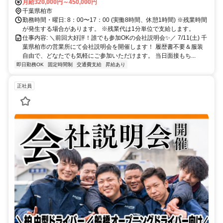
月給320,000円～450,000円
分 ◆車・バイク通勤ＯＫ
千葉県柏市
勤務時間・曜日: 8：00〜17：00 (実働8時間、休憩1時間) ※残業時間
が発生する場合があります。 ※残業代は1分単位で支給します。
仕事内容: ＼前回大好評！誰でも参加OKの会社説明会✨／ 7/11(土) 千
葉県柏市の営業所にて会社説明会を開催します！ 履歴書不要＆服装
自由で、どなたでも気軽にご参加いただけます。 当日面接もち...
即日勤務OK
固定時間制
交通費支給
昇給あり
正社員