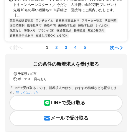
トキャンペーンスタート／ 今だけ！入社祝い金50万円プレゼント！
先着10名の早い者勝ち✨ ※詳細は、面接時にご案内いたします。
【...
業界未経験者歓迎
ランチタイム
資格取得支援あり
フリーター歓迎
学歴不問
固定時間制
職場見学可
経験不問
未経験者歓迎
経験者歓迎
ネイルOK
残業なし
研修あり
ブランクOK
交通費支給
長期歓迎
駅近5分以内
資格取得手当あり
友達と応募OK
ひげOK
前へ
次へ
1
2
3
4
5
この条件の新着求人を受け取る
千葉県 / 柏市
ボーナス・賞与あり
「LINEで受け取る」では、新着求人のほか、おすすめ情報なども配信しま
す。
詳しくはこちら
LINEで受け取る
メールで受け取る