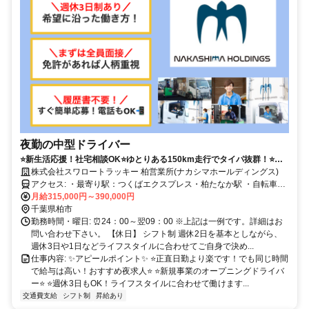
夜勤の中型ドライバー
⭐️新生活応援！社宅相談OK⭐️ゆとりある150km走行でタイパ抜群！⭐️休
憩取得率100%！ドライバーを守ります⭐️オートマ新車納車済み＋今後も
株式会社スワロートラッキー 柏営業所(ナカシマホールディングス)
増車予定⭐️副業OK⭐️【中型免許でOK】ご応募はこちら（04-7128-4921
アクセス: ・最寄り駅：つくばエクスプレス・柏たなか駅 ・自転車・
採用担当まで）までお電話でもOK！！⭐️ほぼAT車で、クルーズコントロ
バイク・自家用車通勤可
月給315,000円～390,000円
ールやドラレコなど全社搭載⭐️
千葉県柏市
勤務時間・曜日: ⏰24：00～翌09：00 ※上記は一例です。詳細はお
問い合わせ下さい。 【休日】 シフト制 週休2日を基本としながら、
週休3日や1日などライフスタイルに合わせてご自身で決め...
仕事内容: ✨アピールポイント✨ ⭐️正直日勤より楽です！でも同じ時間
で給与は高い！おすすめ夜求人⭐️ ⭐️新規事業のオープニングドライバ
ー⭐️ ⭐️週休3日もOK！ライフスタイルに合わせて働けます...
交通費支給
シフト制
昇給あり