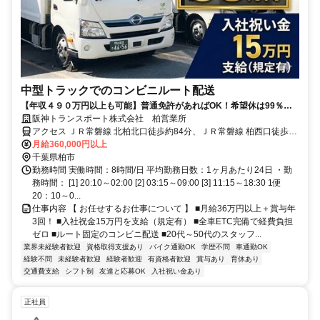
中型トラックでのコンビニルート配送
【年収４９０万円以上も可能】普通免許があればOK！希望休は99％考
慮！連休取得も可能◎ETC利用可能！毎日定時に帰れるルート配送！
阪神トランスポート株式会社 柏営業所
【賞与年3回】
アクセス ＪＲ常磐線 北柏北口徒歩約84分、ＪＲ常磐線 柏西口徒歩約
85分、東武野田線 柏西口徒歩約85分
月給360,000円以上
千葉県柏市
勤務時間 実働時間：8時間/日 平均勤務日数：1ヶ月あたり24日 ・勤
務時間： [1] 20:10～02:00 [2] 03:15～09:00 [3] 11:15～18:30 1便
20：10～0...
仕事内容 【 お任せするお仕事について 】 ■月給36万円以上＋賞与年
3回！ ■入社祝金15万円を支給（規定有） ■全車ETC完備で経費負担
ゼロ ■ルート固定のコンビニ配送 ■20代～50代のスタッフ...
業界未経験者歓迎
資格取得支援あり
バイク通勤OK
学歴不問
車通勤OK
経験不問
未経験者歓迎
経験者歓迎
有資格者歓迎
賞与あり
育休あり
交通費支給
シフト制
友達と応募OK
入社祝い金あり
正社員