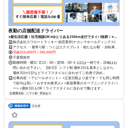
夜勤の店舗配送ドライバー
⭐️新生活応援！社宅相談OK⭐️ゆとりある150km走行でタイパ抜群！⭐️休
憩取得率100%！ドライバーを守ります⭐️オートマ新車納車済み＋今後も
株式会社スワロートラッキー 柏営業所(ナカシマホールディングス)
増車予定⭐️副業OK⭐️【中型免許でOK】ご応募はこちら（04-7128-4921
アクセス: ・最寄り駅：つくばエクスプレス・柏たなか駅 ・自転車・
採用担当まで）までお電話でもOK！！ほぼAT車で、クルーズコントロ
バイク・自家用車通勤可
月給315,000円～390,000円
ールやドラレコなど全社搭載⭐️
千葉県柏市
勤務時間・曜日: ⏰23：00～翌08：00 ※上記は一例です。詳細はお
問い合わせ下さい。 【休日】 シフト制 週休2日を基本としながら、
週休3日や1日などライフスタイルに合わせてご自身で決め...
仕事内容: ✨アピールポイント✨ ⭐️正直日勤より楽です！でも同じ時間
で給与は高い！おすすめ夜求人⭐️ ⭐️新規事業のオープニングドライバ
ー⭐️ ⭐️週休3日もOK！ライフスタイルに合わせて働けます...
交通費支給
シフト制
昇給あり
正社員