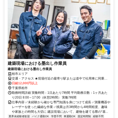
建築現場における墨出し作業員
建築現場における墨出し作業員
柏市エリア
交通・アクセス ★現場付近の最寄り駅または道中で社用車に同乗す
る形となります。
日給12,000円以上
千葉県柏市
勤務時間詳細 実働時間：1日あたり7時間 平均勤務日数：1ヶ月あた
り20日 8:00～17:00（休憩2時間） 実働7時間
仕事内容 ✅️未経験から確かな専門知識を身につけて成長 ✅️測量機器や
レーザーを使った繊細な作業 ✅️残業は月3時間から4時間程度、趣味
や家族との時間も大切に 建設現場において、建物を建てる際の*基...
業界未経験者歓迎
バイク通勤OK
学歴不問
車通勤OK
固定時間制
経験不問