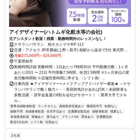
アイデザイナー(ハトムギ化粧水等の会社)
元アシスタント歓迎！残業・勤務時間外のレッスンなし！
ケサランパサラン 柏タカシマヤ/KP-112
交通・アクセス JR常磐線(上野～取手) 柏駅から徒歩で5分 東武野田
線 柏駅から徒歩で5分
月給273,000円～525,000円
千葉県柏市
勤務時間詳細 実働時間：1日あたり7時間30分 平均勤務日数：1ヶ月
あたり20日 〜 22日 平均実働7.5時間、休憩1.5時間 ※1ヶ月単位の変
形労働時間制 ※店舗営業時間に準ずる 〈シフト例〉...
仕事内容 ★アイデザイナー×メイクアップアドバイザー募集★ ＜ケサ
ランパサランで働く魅力＞ - ・美容師免許があればOK！未経験者も
多数活躍 ・奨学金返還の8割を会社がサポート！ ・業界大手でスキ
ル...
業界未経験者歓迎
ランチタイム
資格取得支援あり
職場見学可
転勤なし
経験不問
未経験者歓迎
住宅手当あり
交通費全額支給
経験者歓迎
残業なし
有資格者歓迎
研修あり
賞与あり
ブランクOK
育休あり
交通費支給
駅近5分以内
シフト制
社割あり
正社員