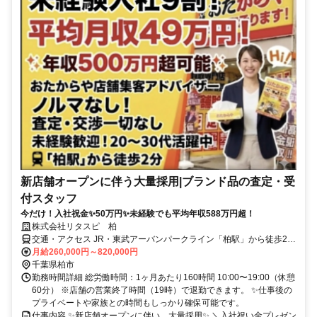
新店舗オープンに伴う大量採用|ブランド品の査定・受
付スタッフ
今だけ！入社祝金✨50万円✨未経験でも平均年収588万円超！
株式会社リタスピ 柏
交通・アクセス JR・東武アーバンパークライン「柏駅」から徒歩2分
程度
月給260,000円～820,000円
千葉県柏市
勤務時間詳細 総労働時間：1ヶ月あたり160時間 10:00〜19:00（休憩
60分） ※店舗の営業終了時間（19時）で退勤できます。 ✨仕事後の
プライベートや家族との時間もしっかり確保可能です。
仕事内容 ✨新店舗オープンに伴い、大量採用✨ ＼入社祝い金プレゼン