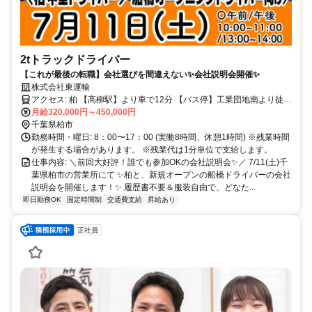
2tトラックドライバー
【これが最後の転職】会社選びを間違えない✨会社説明会開催✨
株式会社東運輸
アクセス: 柏 【高柳駅】より車で12分 【バス停】工業団地南より徒歩
4分 ◆車・バイク通勤ＯＫ
月給320,000円～450,000円
千葉県柏市
勤務時間・曜日: 8：00〜17：00 (実働8時間、休憩1時間) ※残業時間
が発生する場合があります。 ※残業代は1分単位で支給します。
仕事内容: ＼前回大好評！誰でも参加OKの会社説明会✨／ 7/11(土)千
葉県柏市の営業所にて ✨柏と、新規オープンの船橋ドライバーの会社
説明会を開催します！✨ 履歴書不要＆服装自由で、どなた...
即日勤務OK
固定時間制
交通費支給
昇給あり
正社員