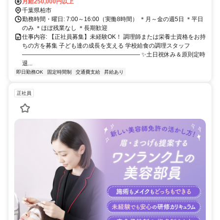
分
月給250,000円以上
千葉県柏市
勤務時間・曜日: 7:00～16:00（実働8時間） ＊月～金の週5日 ＊平日
のみ ＊ほぼ残業なし ＊長期歓迎
仕事内容: 【正社員募集】未経験OK！ 調理師または栄養士資格をお持
ちの方を募集 子ども達の成長を支える 学校給食の調理スタッフ
―――――――――――――――――――― ✨土日祝休み＆原則定時
退...
即日勤務OK
固定時間制
交通費支給
昇給あり
正社員