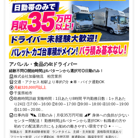
アパレル・食品の4tドライバー
経験不問◎開始時間は6パターンから選択可◎日勤のみ！
株式会社加藤物流 柏営業所
交通・アクセス 柏駅より車約7分 ★車・バイク通勤OK
月給320,000円以上
千葉県柏市
勤務時間詳細 実働時間：1日あたり8時間 平均勤務日数：1ヶ月あた
り24日 ①7:00～16:00 ②8:00～17:00 ③9:00～18:00 ④10:00～19:00
⑤11:00～20:00...
仕事内容 ◥◣ 日勤のみ｜月収35万円可能 ◢◤ 身体への負担が少ない
センター間配送！ 勤務時間は6パターンから選択OK✨ 転職者の方や
初めての配送業の方にも お勧めの働きやすい環境です◎ ✦・┈...
制服あり
業界未経験者歓迎
ランチタイム
主婦・主夫歓迎
資格取得支援あり
フリーター歓迎
バイク通勤OK
学歴不問
車通勤OK
職場見学可
転勤なし