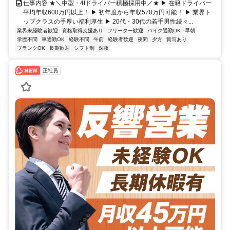
仕事内容 ★＼中型・4tドライバー積極採用中／★ ▶ 在籍ドライバー
平均年収600万円以上！ ▶ 初年度から年収570万円可能！ ▶ 業界ト
ップクラスの手厚い福利厚生 ▶ 20代・30代の若手男性続々...
業界未経験者歓迎
資格取得支援あり
フリーター歓迎
バイク通勤OK
早朝
学歴不問
車通勤OK
経験不問
午前
経験者歓迎
夜間
夕方
賞与あり
ブランクOK
長期歓迎
シフト制
深夜
正社員