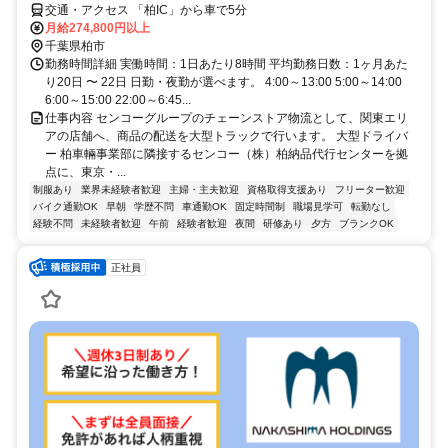
交通・アクセス 「柏IC」から車で5分
月給274,800円以上
千葉県柏市
勤務時間詳細 実働時間：1日あたり8時間 平均勤務日数：1ヶ月あた
り20日 〜 22日 日勤・夜勤が選べます。 4:00～13:00 5:00～14:00
6:00～15:00 22:00～6:45...
仕事内容 センコーグループのチェーンストア物流として、関東エリ
アの店舗へ、商品の配送を大型トラックで行います。 大型ドライバ
ー 柏車輛事業部に隣接するセンコー（株）柏納品代行センターを拠
点に、東京・...
制服あり
業界未経験者歓迎
主婦・主夫歓迎
資格取得支援あり
フリーター歓迎
バイク通勤OK
早朝
学歴不問
車通勤OK
固定時間制
職場見学可
転勤なし
経験不問
未経験者歓迎
午前
経験者歓迎
夜間
研修あり
夕方
ブランクOK
正社員