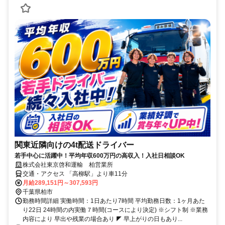
関東近隣向けの4t配送ドライバー
若手中心に活躍中！平均年収600万円の高収入！入社日相談OK
株式会社東京啓和運輸 柏営業所
交通・アクセス 「高柳駅」より車11分
月給289,151円～307,593円
千葉県柏市
勤務時間詳細 実働時間：1日あたり7時間 平均勤務日数：1ヶ月あた
り22日 24時間の内実働７時間(コースにより決定) ※シフト制 ※業務
内容により 早出や残業の場合あり ◤ 早上がりの日もあり...