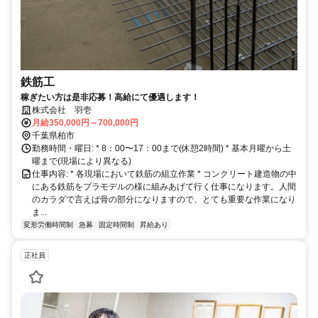
鉄筋工
稼ぎたい方は是非応募！高給にて優遇します！
株式会社 羽壱
月給350,000円～700,000円
千葉県柏市
勤務時間・曜日: * 8：00〜17：00まで(休憩2時間) * 基本月曜から土
曜まで(現場により異なる)
仕事内容: * 各現場において鉄筋の組立作業 * コンクリート建造物の中
にある鉄筋をプラモデルの様に組みあげて行く仕事になります。人間
のカラダで言えば骨の部分になりますので、とても重要な作業になり
ま...
変形労働時間制
急募
固定時間制
昇給あり
正社員