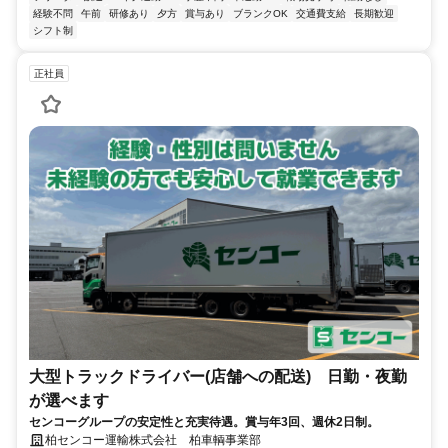
経験不問
午前
研修あり
夕方
賞与あり
ブランクOK
交通費支給
長期歓迎
シフト制
正社員
大型トラックドライバー(店舗への配送) 日勤・夜勤
が選べます
センコーグループの安定性と充実待遇。賞与年3回、週休2日制。
柏センコー運輸株式会社 柏車輌事業部