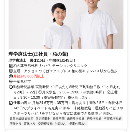
理学療法士(正社員・柏の葉)
理学療法士｜週休2.5日・年間休日145日！
柏の葉整形外科リハビリテーションクリニック
交通・アクセス つくばエクスプレス 柏の葉キャンパス駅から徒歩で8
分
月給240,000円以上
千葉県柏市
勤務時間詳細 実働時間：1日あたり8時間 平均勤務日数：1ヶ月あた
り20日 〜 22日 ①月火水金：9:30～19:00（※実働8時間） ②土曜
日：9:30～13:30（※実働4時間） ※休憩：①9...
仕事内容 ✅ 月給24.6万円～35万円＋賞与あり｜週休2.5日・年間休日
145日でプライベートも充実 ✅ 新卒・未経験歓迎｜運動器リハビリや
スポーツリハビリを学びながら着実に成長できる環境 ✅ 医師...
業界未経験者歓迎
固定時間制
経験不問
未経験者歓迎
経験者歓迎
有資格者歓迎
研修あり
育休あり
交通費支給
社割あり
長期休暇あり