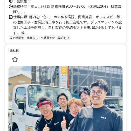
千葉県柏市
勤務時間・曜日: 正社員 勤務時間 9:00～18:00 （休憩120分） 残業ほ
ぼなし。
仕事内容: 都内を中心に、ホテルや病院、商業施設、オフィスビル等
の改修工事・空調設備工事を行う施工会社です。プラズマラインを設
置した工場を保有し、自社製作の空調ダクトを現場に提供しておりま
す。 最...
固定時間制
残業なし
交通費支給
昇給あり
正社員