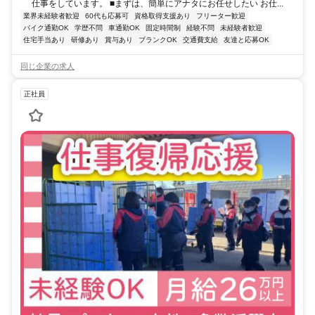
仕事をしています。 ■まずは、簡単にアナタにお任せしたい お仕...
業界未経験者歓迎
60代も応募可
資格取得支援あり
フリーター歓迎
バイク通勤OK
学歴不問
車通勤OK
固定時間制
経験不問
未経験者歓迎
住宅手当あり
研修あり
賞与あり
ブランクOK
交通費支給
友達と応募OK
同じ企業の求人
正社員