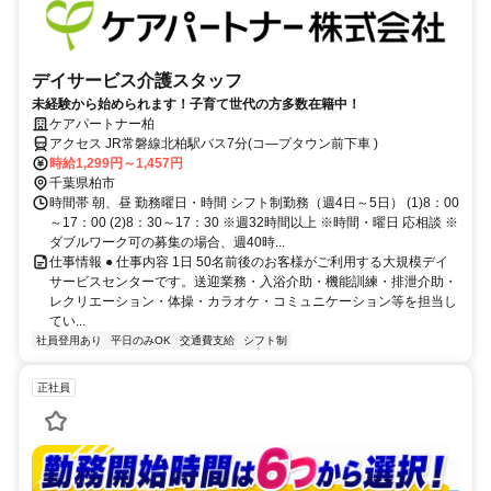
デイサービス介護スタッフ
未経験から始められます！子育て世代の方多数在籍中！
ケアパートナー柏
アクセス JR常磐線北柏駅バス7分(コ―プタウン前下車 )
時給1,299円～1,457円
千葉県柏市
時間帯 朝、昼 勤務曜日・時間 シフト制勤務（週4日～5日） (1)8：00
～17：00 (2)8：30～17：30 ※週32時間以上 ※時間・曜日 応相談 ※
ダブルワーク可の募集の場合、週40時...
仕事情報 ● 仕事内容 1日 50名前後のお客様がご利用する大規模デイ
サービスセンターです。送迎業務・入浴介助・機能訓練・排泄介助・
レクリエーション・体操・カラオケ・コミュニケーション等を担当し
てい...
社員登用あり
平日のみOK
交通費支給
シフト制
正社員