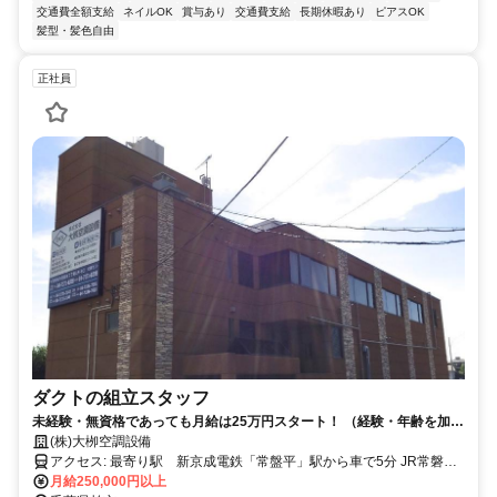
交通費全額支給
ネイルOK
賞与あり
交通費支給
長期休暇あり
ピアスOK
髪型・髪色自由
正社員
ダクトの組立スタッフ
未経験・無資格であっても月給は25万円スタート！ （経験・年齢を加味
致します。）車・バイク通勤OK！ 残業無し！お子様のお迎え・自分時
(株)大栁空調設備
間も大切にすることができます！工場拡大につき増員募集致します！ イ
アクセス: 最寄り駅 新京成電鉄「常盤平」駅から車で5分 JR常磐線
チからスキルを学び、長く勤めていただける方大歓迎！
「南柏」駅から車で10分
月給250,000円以上