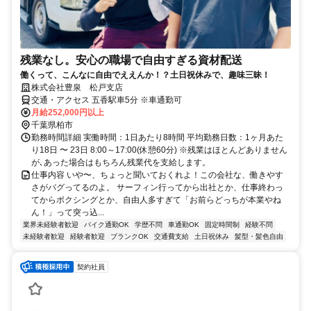
残業なし。安心の職場で自由すぎる資材配送
働くって、こんなに自由でええんか！？土日祝休みで、趣味三昧！
株式会社豊泉 松戸支店
交通・アクセス 五香駅車5分 ※車通勤可
月給252,000円以上
千葉県柏市
勤務時間詳細 実働時間：1日あたり8時間 平均勤務日数：1ヶ月あた
り18日 〜 23日 8:00～17:00(休憩60分) ※残業はほとんどありません
が､あった場合はもちろん残業代を支給します。
仕事内容 いや〜、ちょっと聞いておくれよ！この会社な、働きやす
さがバグってるのよ。 サーフィン行ってから出社とか、仕事終わっ
てからボクシングとか、自由人多すぎて「お前らどっちが本業やね
ん！」って突っ込...
業界未経験者歓迎
バイク通勤OK
学歴不問
車通勤OK
固定時間制
経験不問
未経験者歓迎
経験者歓迎
ブランクOK
交通費支給
土日祝休み
髪型・髪色自由
契約社員