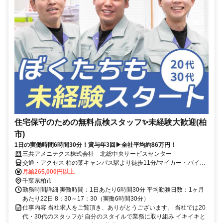
住宅保守のための無料点検スタッフ✨未経験大歓迎(柏
市)
1日の実働時間6時間30分！賞与年3回▶全社平均約86万円！
三共アメニテクス株式会社 北総中央サービスセンター
交通・アクセス 柏の葉キャンパス駅より徒歩11分/マイカー・バイク
通勤OK
月給265,000円以上
千葉県柏市
勤務時間詳細 実働時間：1日あたり6時間30分 平均勤務日数：1ヶ月
あたり22日 8：30～17：30（実働6時間30分）
仕事内容 当社求人をご覧頂き、ありがとうございます。 当社では20
代・30代のスタッフが 自分のスタイルで業務に取り組み イキイキと