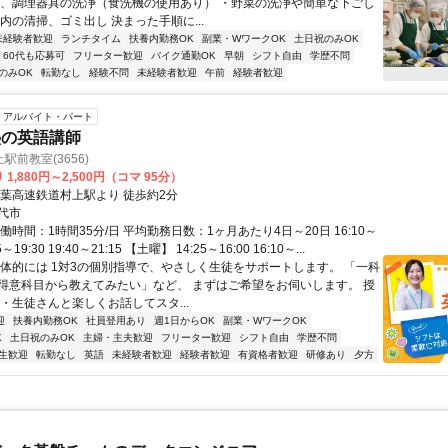
器、調理器具の洗浄（食洗機の使用あり） ・野菜の洗浄や簡単な下ごし
内の清掃、ゴミ出し 決まった手順に...
未経験者歓迎
ランチタイム
扶養内勤務OK
副業・WワークOK
土日祝のみOK
60代も応募可
フリーター歓迎
バイク通勤OK
早朝
シフト自由
学歴不問
のみOK
転勤なし
経験不問
未経験者歓迎
午前
経験者歓迎
アルバイト・パート
塾の英語講師
駅前教室(3656)
1,880円～2,500円（コマ 95分）
東葉高速鉄道村上駅より 徒歩約2分
代市
働時間：1時間35分/日 平均勤務日数：1ヶ月あたり4日～20日 16:10～
55～19:30 19:40～21:15 【土曜】 14:25～16:00 16:10～...
具体的には 1対3の個別指導で、やさしく生徒をサポートします。 「一科
得意科目から教えてみたい」など、 まずはご希望をお伺いします。 授
・生徒さんと楽しくお話してスタ...
迎
扶養内勤務OK
社員登用あり
週1日からOK
副業・WワークOK
K
土日祝のみOK
主婦・主夫歓迎
フリーター歓迎
シフト自由
学歴不問
生歓迎
転勤なし
英語
未経験者歓迎
経験者歓迎
有資格者歓迎
研修あり
夕方