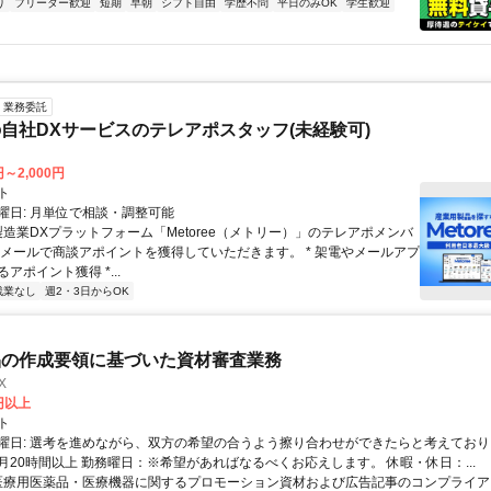
り
フリーター歓迎
短期
早朝
シフト自由
学歴不問
平日のみOK
学生歓迎
業務委託
自社DXサービスのテレアポスタッフ(未経験可)
円～2,000円
ト
曜日: 月単位で相談・調整可能
製造業DXプラットフォーム「Metoree（メトリー）」のテレアポメンバ
やメールで商談アポイントを獲得していただきます。 * 架電やメールアプ
アポイント獲得 *...
残業なし
週2・3日からOK
品の作成要領に基づいた資材審査業務
X
0円以上
ト
曜日: 選考を進めながら、双方の希望の合うよう擦り合わせができたらと考えており
月20時間以上 勤務曜日：※希望があればなるべくお応えします。 休暇・休日：...
 医療用医薬品・医療機器に関するプロモーション資材および広告記事のコンプライアン