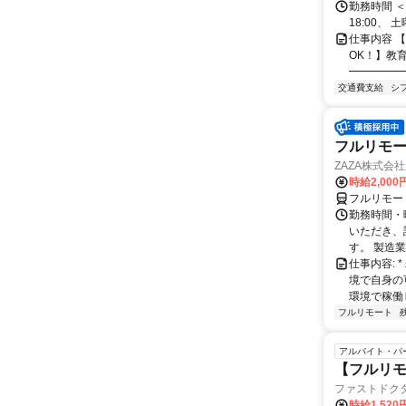
勤務時間 ＜
18:00、
仕事内容 
OK！】教育
━━━━━
交通費支給
シ
フルリモー
ZAZA株式会社
時給2,000
フルリモー
勤務時間・
いただき、
す。 製造
仕事内容:
境で自身の
環境で稼働し
フルリモート
アルバイト・パ
【フルリモ
ファストドク
時給1,52