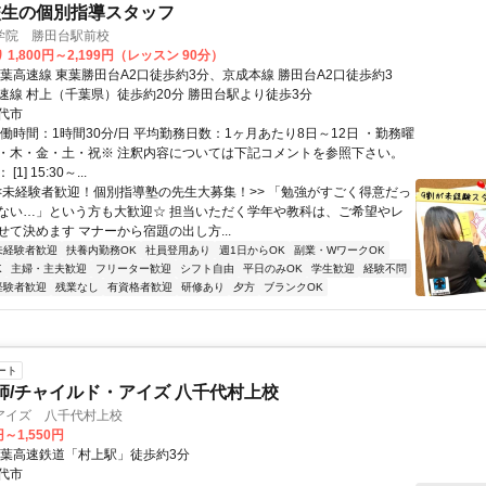
校生の個別指導スタッフ
学院 勝田台駅前校
1,800円～2,199円（レッスン 90分）
東葉高速線 東葉勝田台A2口徒歩約3分、京成本線 勝田台A2口徒歩約3
速線 村上（千葉県）徒歩約20分 勝田台駅より徒歩3分
代市
働時間：1時間30分/日 平均勤務日数：1ヶ月あたり8日～12日 ・勤務曜
・木・金・土・祝※ 注釈内容については下記コメントを参照下さい。
1] 15:30～...
<<未経験者歓迎！個別指導塾の先生大募集！>> 「勉強がすごく得意だっ
ない…」という方も大歓迎☆ 担当いただく学年や教科は、ご希望やレ
せて決めます マナーから宿題の出し方...
未経験者歓迎
扶養内勤務OK
社員登用あり
週1日からOK
副業・WワークOK
K
主婦・主夫歓迎
フリーター歓迎
シフト自由
平日のみOK
学生歓迎
経験不問
経験者歓迎
残業なし
有資格者歓迎
研修あり
夕方
ブランクOK
ート
講師/チャイルド・アイズ 八千代村上校
アイズ 八千代村上校
円～1,550円
東葉高速鉄道「村上駅」徒歩約3分
代市