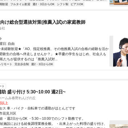
期歓迎
フルタイム歓迎
週2・3日からOK
シフト制
ピアスOK
向け総合型選抜対策(推薦入試)の家庭教師
会社
ト
日: 自由
 ★未経験歓迎★「AO、指定校推薦、その他推薦入試の合格の経験を活か
受験生の合格へ伴走しませんか？」 ★早慶の学生をはじめ、社会人も
 私たちが提供するのは「推薦入試対...
ルリモート
完全歩合制
週2・3日からOK
ート
 盛り付け 5:30~10:00 週2日~
ホームみ春野れんげの丘
0円以上
セス 車・バイク・自転車での通勤がほとんどです
市花見川区
 ・週2日からOK ・5:30～10:00でのシフト勤務です。
福祉施設における給食調理業務全般。 ・出来上がった料理の盛り付け、