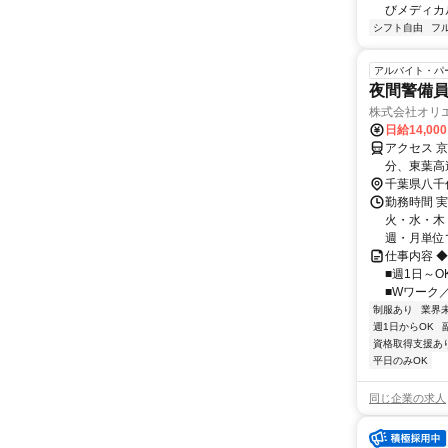
びメディカル
シフト自由
フ
アルバイト・パ
夜間警備員
株式会社オリエ
日給14,00
アクセス 京
分、東葉高
町2-380-
千葉県八千
勤務時間 
火・水・木・
週・月単位で
仕事内容 
■週1日～O
■Wワーク／副
制服あり
業界
週1日からOK
資格取得支援あ
平日のみOK
同じ企業の求人