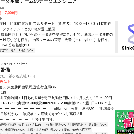
データ基盤チームのデータエンジニア
tal
円～7,000円
ト
日: 月160時間程度 フルリモート、貸与PC、10:00~18:30（1時間任
、クライアントとのmtgが週に数回
 【職務内容】 社内からのデータ連携要望に合わせて、新規データ連携の
ー対応などを行う。 内製ツールの保守・改善（主にpython）を行う。
=>分析基盤(BQ...
在宅OK
週2・3日からOK
アルバイト・パート
・警備
社 鎌ケ谷支社[185]
0円以上
セス 東葉勝田台駅周辺/直行直帰OK
代市
 実働時間：1日あたり8時間 平均勤務日数：1ヶ月あたり4日 〜 20日
00～17:00(実働8h) ■■夜勤■■20:00～5:00(実働8h) ＊週1日～OK ＊土...
━─━─━─━─━─━─━─━─ 「日勤」or「夜勤」選択OK！ ”地域最高
高日給だから… 無資格・未経験でもガッツリ高収入!!
─━─━─━─━─━⭐ お仕事内容...
未経験者歓迎
短期（3ヵ月以内）
扶養内勤務OK
社員登用あり
週1日からOK
K
土日祝のみOK
主婦・主夫歓迎
週1シフト提出
60代も応募可