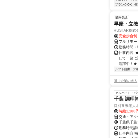
ブランクOK
長
業務委託
早慶・立教
HUSTAR株式
完全歩合制
フルリモー
勤務時間・曜
仕事内容:
して一緒に
活躍中！★
シフト自由
フ
同じ企業の求人
アルバイト・パ
千葉 調理補助
特別養護老人
時給1,18
交通・アク
千葉県千葉
勤務時間詳細
仕事内容 