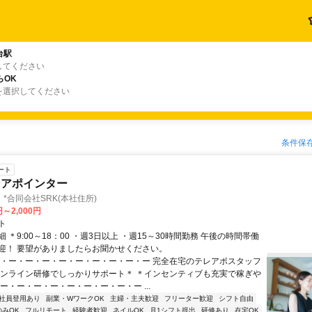
台駅
してください
らOK
を選択してください
条件保
ート
ンアポインター
*合同会社SRK(本社住所)
円～2,000円
ト
 ＊9:00～18：00 ・週3日以上 ・週15～30時間勤務 午後の時間帯働
迎！ 要望がありましたらお聞かせください。
ー・ー・ー・ー・ー・ー・ー・ー・ー・ー 完全在宅のテレアポスタッフ
オンライン研修でしっかりサポート＊ ＊インセンティブも充実で稼ぎや
ー・ー・ー・ー・ー・ー・ー・ー・ー ...
社員登用あり
副業・WワークOK
主婦・主夫歓迎
フリーター歓迎
シフト自由
のみOK
フルリモート
経験者歓迎
ネイルOK
月1シフト提出
研修あり
在宅OK