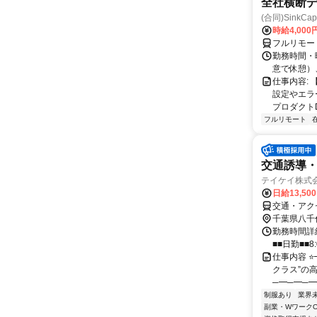
全社横断
(合同)SinkCapi
時給4,000
フルリモー
勤務時間・曜
意で休憩）
仕事内容:
設定やエラ
プロダクトDB
フルリモート
交通誘導
テイケイ株式会
日給13,50
交通・アク
千葉県八千
勤務時間詳細
■■日勤■■8:
仕事内容 ⭐
クラス”の
─━─━─━
制服あり
業界
副業・WワークO