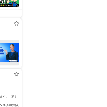
ます。 （例）
ス(薬機法)及