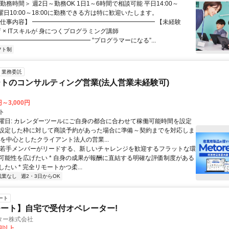
勤務時間＞ 週2日～勤務OK 1日1～6時間で相談可能 平日14:00～
 土曜日10:00～18:00に勤務できる方は特に歓迎いたします。
【仕事内容】 ━━━━━━━━━━━━━━━━━━━━ 【未経験
 × ITスキルが 身につくプログラミング講師
━━━━━━━━━━━━━━━ ”プログラマーになる”...
フト制
業務委託
トのコンサルティング営業(法人営業未経験可)
円～3,000円
ト
曜日: カレンダーツールにご自身の都合に合わせて稼働可能時間を設定
設定した枠に対して商談予約があった場合に準備～契約までを対応しま
業を中心としたクライアント法人の営業...
 * 若手メンバーがリードする、新しいチャレンジを歓迎するフラットな環
可能性を広げたい * 自身の成果が報酬に直結する明確な評価制度がある
たい * 完全リモートかつ柔...
残業なし
週2・3日からOK
ート
ート】自宅で受付オペレーター!
ター株式会社
0円以上