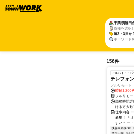
千葉県
勝田
職種を選択
週2・3日か
キーワード
156件
アルバイト・パ
テレフォ
フルリモート 
時給1,200
フルリモー
勤務時間詳細
ける方大歓
仕事内容 
募集！ ＊
すい＊ ー・
扶養内勤務OK
学歴不問
平日