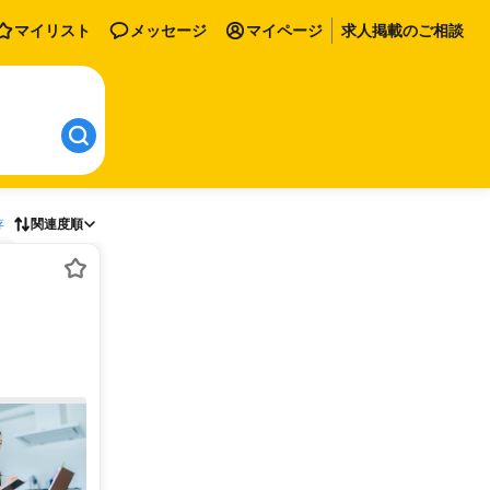
マイリスト
メッセージ
マイページ
求人掲載のご相談
存
関連度順