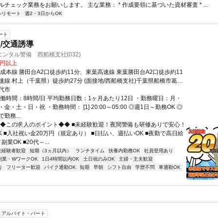
チェック業務をお願いします。 主な業務： * 作成要領に基づいた資材審査 * ...
ルリモート
週2・3日からOK
ート
/交通誘導
ンタル警備 西船橋支社(032)
0円以上
成本線 勝田台A2口徒歩約11分、東葉高速線 東葉勝田台A2口徒歩約11
速線 村上（千葉県）徒歩約27分 (面接地/西船橋支社)千葉県船橋市葛飾
2 ヤマゲンビル2階
代市
実働時間：8時間/日 平均勤務日数：1ヶ月あたり12日 ・勤務曜日：月・
金・土・日・祝 ・勤務時間： [1] 20:00～05:00 ◎週1日～勤務OK ◎
勤務...
◆◆この求人のポイント◆◆ ■未経験歓迎！夜間警備も研修ありで安心！
K ■入社祝い金20万円（規定あり） ■日払い、週払いOK ■夜勤で高日給
業OK ■20代～...
未経験者歓迎
短期（3ヵ月以内）
ランチタイム
扶養内勤務OK
社員登用あり
副業・WワークOK
1日4時間以内OK
土日祝のみOK
主婦・主夫歓迎
り
フリーター歓迎
バイク通勤OK
短期
早朝
シフト自由
学歴不問
車通勤OK
アルバイト・パート