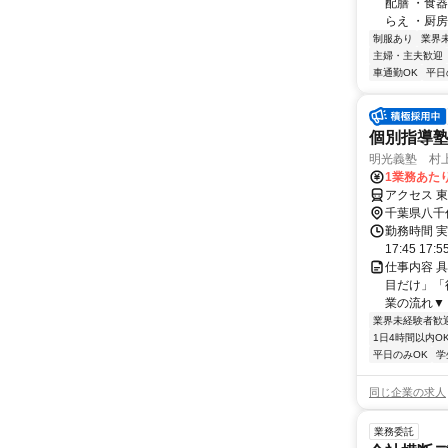
配膳 ・食
らえ ・厨房
制服あり
業界
主婦・主夫歓迎
車通勤OK
平日
個別指導
明光義塾 村上
1業務あたり 
アクセス 
千葉県八千
勤務時間 実
17:45 17:
仕事内容 
目だけ」「
業の流れ▼ 
業界未経験者歓
1日4時間以内O
平日のみOK
学
同じ企業の求人
業務委託