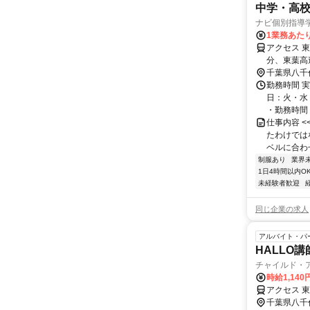
中学・高
ナビ個別指導
1業務あたり 
アクセス 
分、東葉高
千葉県八千
勤務時間 実
日：火・水
・勤務時間： [
仕事内容 
たわけでは
ベルに合わ
制服あり
業界
1日4時間以内O
未経験者歓迎
同じ企業の求人
アルバイト・パ
HALLO
チャイルド・
時給1,140
アクセス 
千葉県八千