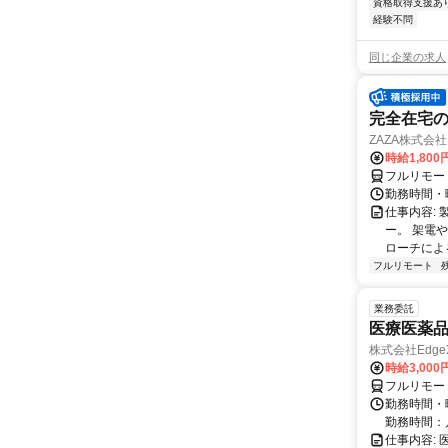
資格取得支援あ
経験不問
同じ企業の求人
完全在宅の
ZAZA株式会社
時給1,800
フルリモー
勤務時間・
仕事内容: 
ー。 架電
ローチによる
フルリモート
業務委託
医療医薬
株式会社Edge
時給3,00
フルリモー
勤務時間・
勤務時間：
仕事内容: