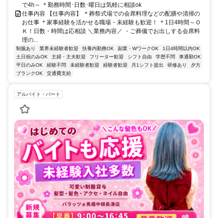
で4h～ ＊勤務時間･日数･曜日は気軽に相談ok
仕事内容 【仕事内容】 ＊葬祭式場での会席料理などの配膳や清掃の
お仕事 ＊家事経験を活かせる職場・未経験も歓迎！ ＊1日4時間～Ｏ
Ｋ！日数・時間は応相談 ＼業務内容／ ・ご葬儀でお出しする会席料
理の...
制服あり
業界未経験者歓迎
扶養内勤務OK
副業・WワークOK
1日4時間以内OK
土日祝のみOK
主婦・主夫歓迎
フリーター歓迎
シフト自由
学歴不問
車通勤OK
平日のみOK
経験不問
未経験者歓迎
経験者歓迎
月1シフト提出
研修あり
夕方
ブランクOK
交通費支給
アルバイト・パート