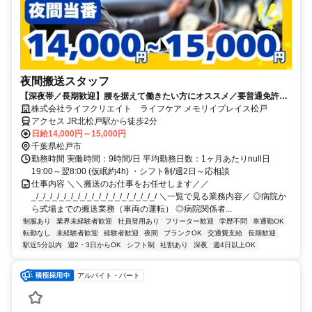
夜間搬送スタッフ
【深夜帯／長期歓迎】腰を据えて働きたい方にオススメ／要普通免許
（AT限定可）／学歴・経験不問／基礎スキル習得で昇給有り＋月20日勤
株式会社ライフクリエイト ライフケア メモリイプレイス松戸
務で「月額2万円」を別途支給／月収30万円も可能！
アクセス JR北松戸駅から徒歩2分
日給14,000円～15,000円
千葉県松戸市
勤務時間 実働時間：9時間/日 平均勤務日数：1ヶ月あたりnull日
19:00～翌8:00 (仮眠約4h) ・シフト制/週2日～応相談
仕事内容 ＼＼搬送のお仕事をお任せします／／
_/_/_/_/_/_/_/_/_/_/_/_/_/_/_/_/_/_/ ＼一覧で見る業務内容／ ◎病院か
ら式場までの搬送業務（車両の運転） ◎病院関係者...
制服あり
業界未経験者歓迎
社員登用あり
フリーター歓迎
学歴不問
車通勤OK
転勤なし
未経験者歓迎
経験者歓迎
夜間
ブランクOK
交通費支給
長期歓迎
駅近5分以内
週2・3日からOK
シフト制
社割あり
深夜
週4日以上OK
アルバイト・パート