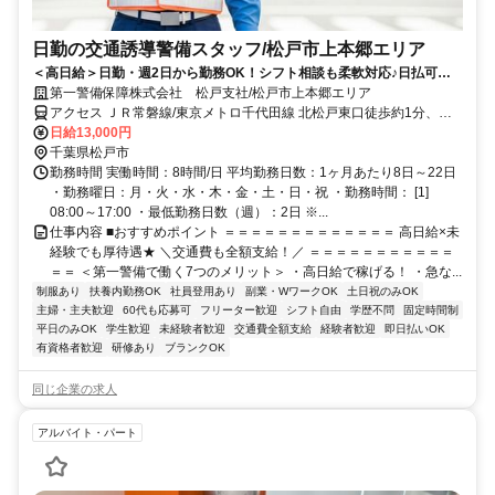
日勤の交通誘導警備スタッフ/松戸市上本郷エリア
＜高日給＞日勤・週2日から勤務OK！シフト相談も柔軟対応♪日払可◎
未経験歓迎★
第一警備保障株式会社 松戸支社/松戸市上本郷エリア
アクセス ＪＲ常磐線/東京メトロ千代田線 北松戸東口徒歩約1分、京
成松戸線 上本郷北口徒歩約19分、京成松戸線 松戸新田北口徒歩約22
日給13,000円
分 直行直帰OK＊交通費全額支給＊
千葉県松戸市
勤務時間 実働時間：8時間/日 平均勤務日数：1ヶ月あたり8日～22日
・勤務曜日：月・火・水・木・金・土・日・祝 ・勤務時間： [1]
08:00～17:00 ・最低勤務日数（週）：2日 ※...
仕事内容 ■おすすめポイント ＝＝＝＝＝＝＝＝＝＝＝＝＝ 高日給×未
経験でも厚待遇★ ＼交通費も全額支給！／ ＝＝＝＝＝＝＝＝＝＝＝
＝＝ ＜第一警備で働く7つのメリット＞ ・高日給で稼げる！ ・急な...
制服あり
扶養内勤務OK
社員登用あり
副業・WワークOK
土日祝のみOK
主婦・主夫歓迎
60代も応募可
フリーター歓迎
シフト自由
学歴不問
固定時間制
平日のみOK
学生歓迎
未経験者歓迎
交通費全額支給
経験者歓迎
即日払いOK
有資格者歓迎
研修あり
ブランクOK
同じ企業の求人
アルバイト・パート