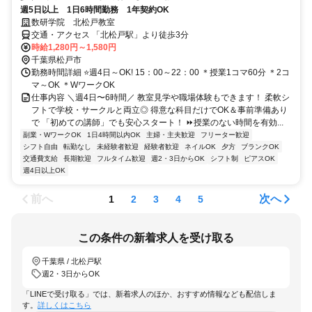
週5日以上 1日6時間勤務 1年契約OK
数研学院 北松戸教室
交通・アクセス 「北松戸駅」より徒歩3分
時給1,280円～1,580円
千葉県松戸市
勤務時間詳細 ⭐週4日～OK! 15：00～22：00 ＊授業1コマ60分 ＊2コ
マ～OK ＊WワークOK
仕事内容 ＼週4日〜6時間／ 教室見学や職場体験もできます！ 柔軟シ
フトで学校・サークルと両立◎ 得意な科目だけでOK＆事前準備あり
で 「初めての講師」でも安心スタート！ ⏩授業のない時間を有効...
副業・WワークOK
1日4時間以内OK
主婦・主夫歓迎
フリーター歓迎
シフト自由
転勤なし
未経験者歓迎
経験者歓迎
ネイルOK
夕方
ブランクOK
交通費支給
長期歓迎
フルタイム歓迎
週2・3日からOK
シフト制
ピアスOK
週4日以上OK
前へ
次へ
1
2
3
4
5
この条件の新着求人を受け取る
千葉県 / 北松戸駅
週2・3日からOK
「LINEで受け取る」では、新着求人のほか、おすすめ情報なども配信しま
す。
詳しくはこちら