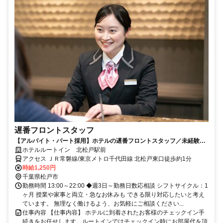
遅番フロントスタッフ
【アルバイト・パート採用】ホテルの遅番フロントスタッフ／未経験歓
迎！働きながら接客スキルも身につく
ホテルルートイン 北松戸駅前
アクセス ＪＲ常磐線/東京メトロ千代田線 北松戸東口徒歩約1分
時給1,250円
千葉県松戸市
勤務時間 13:00～22:00 ◆週3日～勤務日数応相談 シフトサイクル：1
ヶ月 授業や家事と両立・急なお休みも できる限り対応したいと考え
ています。 無理なく働けるよう、お気軽にご相談ください...
仕事内容 【仕事内容】 ホテルに到着されたお客様のチェックイン手
続きをお任せします。ルートインではチェックイン時にお部屋代を頂