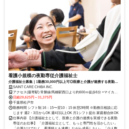
看護小規模の夜勤専従介護福祉士
介護福祉士募集｜1勤務30,000円以上可◎医療と介護が連携する夜勤専
従スタッフ
SAINT CARE CHIBA INC.
アクセス(最寄駅) 常磐線/馬橋駅西口より約600ｍ徒歩6分 <マイカー
通勤可・駐車場完備> ＜受付窓口＞セントケア千葉株式会社 千葉県千
日給29,625円～31,375円
葉市中央区新町1-17 JPR千葉ビル12F
千葉県松戸市
勤務時間 シフト制 16：15〜翌10：15 休憩2時間 ※勤務日相談に応
じます 週2・3日からOK 週4日以上OK 月1シフト提出 家庭都合休OK
仕事内容 【介護福祉士として、医療と介護の連携を実感できる夜勤
専従のお仕事】 「介護福祉士として、もっと専門性を活かしたい」
「介護だけでなく、看護師とも連携しながら成長したい」 「少人数