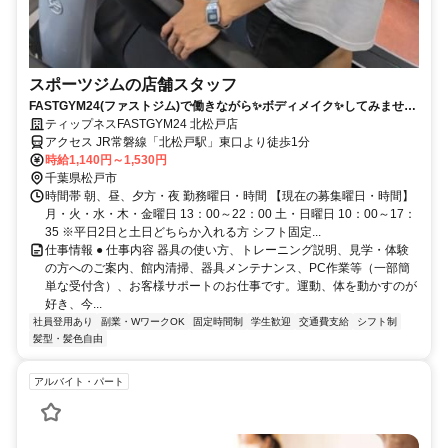
スポーツジムの店舗スタッフ
FASTGYM24(ファストジム)で働きながら✨ボディメイク✨してみません
か？
ティップネスFASTGYM24 北松戸店
アクセス JR常磐線「北松戸駅」東口より徒歩1分
時給1,140円～1,530円
千葉県松戸市
時間帯 朝、昼、夕方・夜 勤務曜日・時間 【現在の募集曜日・時間】
月・火・水・木・金曜日 13：00～22：00 土・日曜日 10：00～17：
35 ※平日2日と土日どちらか入れる方 シフト固定...
仕事情報 ● 仕事内容 器具の使い方、トレーニング説明、見学・体験
の方へのご案内、館内清掃、器具メンテナンス、PC作業等（一部簡
単な受付含）、お客様サポートのお仕事です。運動、体を動かすのが
好き、今...
社員登用あり
副業・WワークOK
固定時間制
学生歓迎
交通費支給
シフト制
髪型・髪色自由
アルバイト・パート