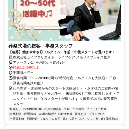
葬祭式場の接客・事務スタッフ
【急募】働きやすさ◎フルタイム・午前・午後スタートが選べます！簡
単な事務とお客様対応をお任せ
株式会社ライフクリエイト ライフケア メモリイプレイス松戸
アクセス JR北松戸駅から徒歩2分
時給1,140円以上
千葉県松戸市
勤務時間 9:00～20:00の間で8時間程度 フルタイムも大歓迎！ 日数・
勤務時間相談可能！
仕事内容 ＜未経験からのスタート大歓迎！＞ ・お客様のご案内や電
話対応・事務処理などをお任せ ・未経験OK！丁寧に指導します ・フ
ルタイム・午前・午後スタートが選べます ＼葬祭式場での接客事務
スタッ...
制服あり
扶養内勤務OK
社員登用あり
主婦・主夫歓迎
フリーター歓迎
学歴不問
車通勤OK
未経験者歓迎
経験者歓迎
研修あり
ブランクOK
交通費支給
長期歓迎
フルタイム歓迎
週2・3日からOK
シフト制
週4日以上OK