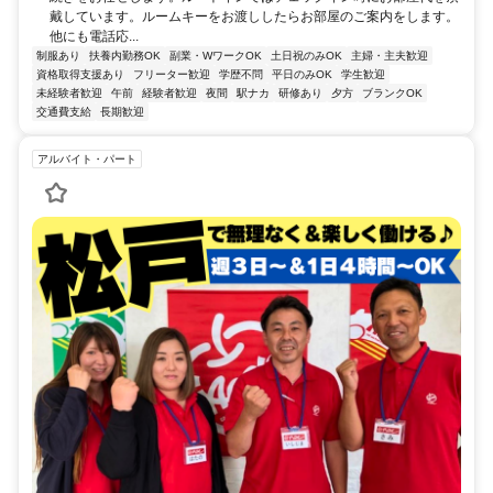
戴しています。ルームキーをお渡ししたらお部屋のご案内をします。
他にも電話応...
制服あり
扶養内勤務OK
副業・WワークOK
土日祝のみOK
主婦・主夫歓迎
資格取得支援あり
フリーター歓迎
学歴不問
平日のみOK
学生歓迎
未経験者歓迎
午前
経験者歓迎
夜間
駅ナカ
研修あり
夕方
ブランクOK
交通費支給
長期歓迎
アルバイト・パート