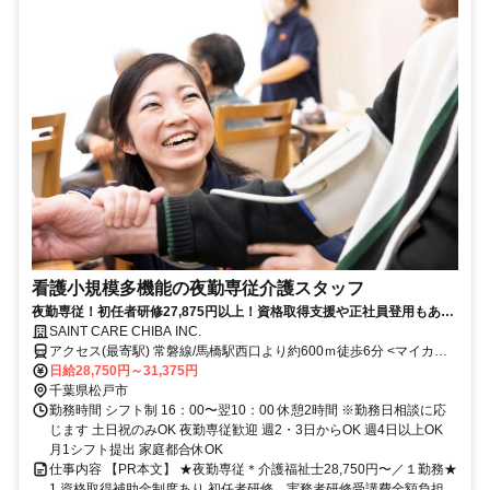
看護小規模多機能の夜勤専従介護スタッフ
夜勤専従！初任者研修27,875円以上！資格取得支援や正社員登用もあ
り！しっかり稼ぎたい方にもオススメ！
SAINT CARE CHIBA INC.
アクセス(最寄駅) 常磐線/馬橋駅西口より約600ｍ徒歩6分 <マイカー
通勤可・駐車場完備> ＜受付窓口＞セントケア千葉株式会社 千葉県千
日給28,750円～31,375円
葉市中央区新町1-17 JPR千葉ビル12F
千葉県松戸市
勤務時間 シフト制 16：00〜翌10：00 休憩2時間 ※勤務日相談に応
じます 土日祝のみOK 夜勤専従歓迎 週2・3日からOK 週4日以上OK
月1シフト提出 家庭都合休OK
仕事内容 【PR本文】 ★夜勤専従＊介護福祉士28,750円〜／１勤務★
1.資格取得補助金制度あり 初任者研修、実務者研修受講費全額負担