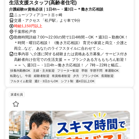
生活支援スタッフ(高齢者住宅)
介護経験or資格必須｜1日4h～・週3日～＊働き方応相談
ニューソフィアコート古ヶ崎
交通・アクセス 「松戸駅」より車で9分
時給1,150円以上
千葉県松戸市
勤務時間詳細 7:00〜22:00の間で1日4時間～OK ＊週3日～勤務OK！
＊時間・曜日応相談！ 《働き方応相談》 育児や家庭と両立・介護と
両立...など、 あなたのライフスタイルに合わせて シ...
仕事内容 ＼介護に関する経験または資格ある方募集／ サービス付き
高齢者向け住宅での生活支援 ＝＝ ブランクある方ももちろん歓迎！
＝＝ ＼ 週3日～・1日4h～働き方応相談！ ／ 7時～22時と幅広...
扶養内勤務OK
主婦・主夫歓迎
フリーター歓迎
早朝
学歴不問
車通勤OK
転勤なし
午前
経験者歓迎
有資格者歓迎
夕方
ブランクOK
長期歓迎
フルタイム歓迎
週2・3日からOK
シフト制
週4日以上OK
派遣社員