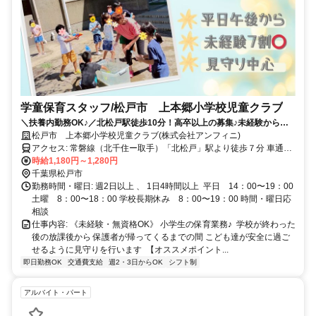
学童保育スタッフ/松戸市 上本郷小学校児童クラブ
＼扶養内勤務OK♪／北松戸駅徒歩10分！高卒以上の募集♪未経験から始
める学童クラブのお仕事☆
松戸市 上本郷小学校児童クラブ(株式会社アンフィニ)
アクセス: 常磐線（北千住ー取手）「北松戸」駅より徒歩７分 車通勤
不可
時給1,180円～1,280円
千葉県松戸市
勤務時間・曜日: 週2日以上 、 1日4時間以上 ㅤ 平日 14：00〜19：00
土曜 8：00〜18：00 学校長期休み 8：00〜19：00 時間・曜日応
相談
仕事内容: 《未経験・無資格OK》 小学生の保育業務♪ ㅤ 学校が終わった
後の放課後から 保護者が帰ってくるまでの間 こども達が安全に過ご
せるように見守りを行います ㅤ 【オススメポイント...
即日勤務OK
交通費支給
週2・3日からOK
シフト制
アルバイト・パート