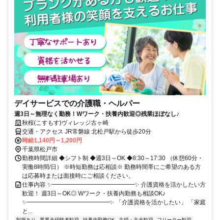
デイサービスでの介護職・ヘルパー
週3日～無理なく勤務！Wワーク・扶養内歓迎◎残業ほぼなし♪
秋桜(こすもす)ヴィレッジ古ヶ崎
交通・アクセス JR常磐線 北松戸駅から徒歩20分
時給1,140円～1,200円
千葉県松戸市
勤務時間詳細 ◆シフト制 ◆週3日～OK ◆8:30～17:30 （休憩60分・
実働8時間/日） ※時短勤務は応相談※ 勤務時間帯にご希望のある方
は応募時または面接時にご相談ください。
仕事内容 ✨━━━━━━━━━━━━━━✨ 介護資格を活かしたい方
歓迎！ 週3日～OK◎ Wワーク・扶養内勤務も相談OK♪
✨━━━━━━━━━━━━━━✨ 「介護資格を活かしたい」 「家庭
と...
制服あり
業界未経験者歓迎
扶養内勤務OK
主婦・主夫歓迎
フリーター歓迎