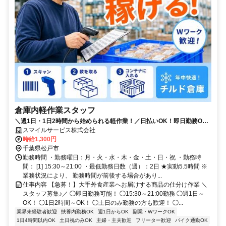
倉庫内軽作業スタッフ
＼週1日・1日2時間から始められる軽作業！／日払いOK！即日勤務OK♪
モクモク簡単軽作業★高時給×未経験者歓迎！履歴書不要！
スマイルサービス株式会社
時給1,300円
千葉県松戸市
勤務時間 ・勤務曜日：月・火・水・木・金・土・日・祝 ・勤務時
間： [1] 15:30～21:00 ・最低勤務日数（週）：2日 ★実動5.5時間 ※
業務状況により、 勤務時間が前後する場合があり...
仕事内容 【急募！】大手外食産業へお届けする商品の仕分け作業 ＼
スタッフ募集♪／ ◯即日勤務可能！ ◯15:30～21:00勤務 ◯週1日～
OK！ ◯1日2時間～OK！ ◯土日のみ勤務の方も歓迎！ ◯...
業界未経験者歓迎
扶養内勤務OK
週1日からOK
副業・WワークOK
1日4時間以内OK
土日祝のみOK
主婦・主夫歓迎
フリーター歓迎
バイク通勤OK