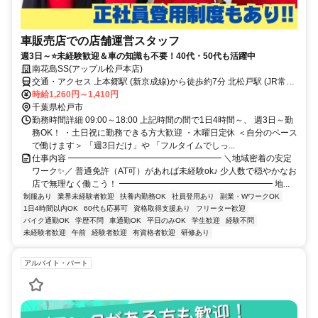
車販売店での店舗運営スタッフ
週3日～⭐未経験歓迎＆車の知識も不要！40代・50代も活躍中
南花島SS(アップル松戸本店)
交通・アクセス 上本郷駅 (新京成線)から徒歩約7分 北松戸駅 (JR常磐
線)から徒歩約10分 ◎車・バイク通勤OK
時給1,260円～1,410円
千葉県松戸市
勤務時間詳細 09:00～18:00 上記時間の間で1日4時間～、 週3日～勤
務OK！ ・土日祝に勤務できる方大歓迎 ・木曜日定休 ＜自分のペース
で働けます＞ 「週3日だけ」や 「フルタイムでしっ...
仕事内容 ━━━━━━━━━━━━━━━━━━ ＼地域密着の安定
ワーク✨／ 普通免許（AT可）があれば未経験ok♪ 少人数で穏やかなお
店で無理なく働こう！ ━━━━━━━━━━━━━━━━━━ 地...
制服あり
業界未経験者歓迎
扶養内勤務OK
社員登用あり
副業・WワークOK
1日4時間以内OK
60代も応募可
資格取得支援あり
フリーター歓迎
バイク通勤OK
学歴不問
車通勤OK
平日のみOK
学生歓迎
経験不問
未経験者歓迎
午前
経験者歓迎
有資格者歓迎
研修あり
アルバイト・パート