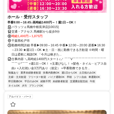
ホール・受付スタッフ
早番9:00～16:45♪高時給1400円～！週1日～OK！
パラッツォ馬橋中根長津店[10015]
交通・アクセス 馬橋駅から徒歩9分
時給1,400円～1,875円
千葉県松戸市
勤務時間詳細 早番▶09:00～16:45 中番▶12:00～20:00 遅番▶16:30
～23:30 ★週1日～OK ★土・日・祝に勤務できる方歓迎 ※時間・曜
日は柔軟に相談OK 「今月は稼ぎた...
仕事内容 ＼高時給1400円スタート♪／ ￣￣V￣￣￣￣￣￣￣￣￣￣￣
￣￣☆*￣￣ ⭐週1日～OK！ ⭐玉運びなし！ ⭐髪色・ネイル・ピアス自
由♪ ⭐入社祝い金3万円あり（規定） ⭐早番勤務できる方...
制服あり
業界未経験者歓迎
扶養内勤務OK
週1日からOK
土日祝のみOK
主婦・主夫歓迎
フリーター歓迎
バイク通勤OK
早朝
シフト自由
車通勤OK
即日勤務OK
平日のみOK
経験不問
未経験者歓迎
交通費全額支給
午前
ネイルOK
夕方
ブランクOK
アルバイト・パート