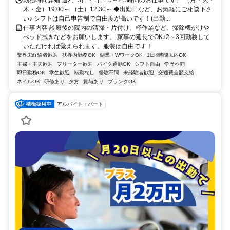
木・金）19:00～ （土）12:30～ ◆出勤日など、お気軽にご相談下さ
い♪ シフトは自己申告制で自由度が高いです！(出勤...
仕事内容 診療後の院内の清掃・片付け、軽作業など。掃除機がけや
べッド拭きなどをお願いします。 家事の延長でOK♪2～3回勤務して
いただければ覚えられます。服装は自由です！
業界未経験者歓迎
扶養内勤務OK
副業・WワークOK
1日4時間以内OK
主婦・主夫歓迎
フリーター歓迎
バイク通勤OK
シフト自由
学歴不問
即日勤務OK
学生歓迎
転勤なし
経験不問
未経験者歓迎
交通費全額支給
ネイルOK
研修あり
夕方
賞与あり
ブランクOK
アルバイト・パート