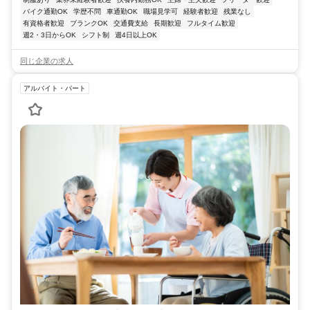
バイク通勤OK
学歴不問
車通勤OK
職場見学可
経験者歓迎
残業なし
有資格者歓迎
ブランクOK
交通費支給
長期歓迎
フルタイム歓迎
週2・3日からOK
シフト制
週4日以上OK
同じ企業の求人
アルバイト・パート