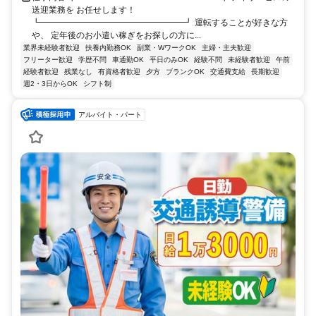
送迎業務を お任せします！
┗━━━━━━━━━━━━━━━━━┛ 運転することが好きな方
や、 定年後のお小遣い稼ぎをお探しの方に...
業界未経験者歓迎
扶養内勤務OK
副業・WワークOK
主婦・主夫歓迎
フリーター歓迎
学歴不問
車通勤OK
平日のみOK
経験不問
未経験者歓迎
午前
経験者歓迎
残業なし
有資格者歓迎
夕方
ブランクOK
交通費支給
長期歓迎
週2・3日からOK
シフト制
アルバイト・パート