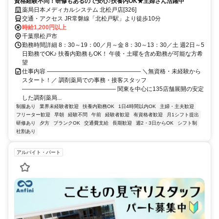
資格経験不問！研修もあるので安心♪扶養内OK★主婦さん活躍中
薬局日本メディカルシステム 北松戸店[326]
交通・アクセス JR常磐線「北松戸駅」より徒歩10分
時給1,200円以上
千葉県松戸市
勤務時間詳細 8：30～19：00／月～金 8：30～13：30／土 週2日～5
日勤務でOK♪ 扶養内勤務もOK！ 午後・土曜を含め勤務が可能な方希
望
仕事内容 ―――――――――――――――― ＼無資格・未経験から
スタート！／ 調剤薬局での事務・接客スタッフ
―――――――――――――――― 関東を中心に135店舗展開の安定
した調剤薬局...
制服あり
業界未経験者歓迎
扶養内勤務OK
1日4時間以内OK
主婦・主夫歓迎
フリーター歓迎
早朝
経験不問
午前
経験者歓迎
有資格者歓迎
月1シフト提出
研修あり
夕方
ブランクOK
交通費支給
長期歓迎
週2・3日からOK
シフト制
社割あり
アルバイト・パート