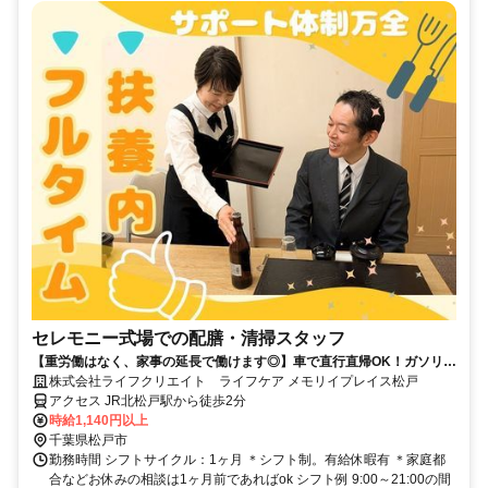
セレモニー式場での配膳・清掃スタッフ
【重労働はなく、家事の延長で働けます◎】車で直行直帰OK！ガソリン
代も支給します！／1日4h～OK！扶養内勤務やプライベート考慮のお休
株式会社ライフクリエイト ライフケア メモリイプレイス松戸
みも◎／社会保険完備／年齢不問・経験不問／未経験の方も大歓迎／主
アクセス JR北松戸駅から徒歩2分
婦（夫）活躍中／ブランクや職場復帰にもオススメ
時給1,140円以上
千葉県松戸市
勤務時間 シフトサイクル：1ヶ月 ＊シフト制。有給休暇有 ＊家庭都
合などお休みの相談は1ヶ月前であればok シフト例 9:00～21:00の間