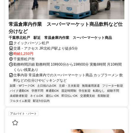
常温倉庫内作業 スーパーマーケット商品飲料など仕
分けなど
千葉県北松戸 駅近 常温倉庫内作業 スーパーマーケット商品
クイックパーソン松戸
交通・アクセス JR北松戸駅より徒歩5分
時給1,250円
千葉県松戸市
勤務時間詳細 勤務時間 10時00分から19時00分 実働8時間 月10時間
くらい残業あり
仕事内容 常温倉庫内でのスーパーマーケット商品 カップラーメン 飲
料などの仕分けやピッキングなど
副業・WワークOK
土日祝のみOK
主婦・主夫歓迎
無期雇用派遣
フリーター歓迎
バイク通勤OK
学歴不問
車通勤OK
固定時間制
学生歓迎
転勤なし
経験不問
未経験者歓迎
ネイルOK
週払いOK
即日払いOK
交通費支給
長期歓迎
フルタイム歓迎
駅近5分以内
アルバイト・パート