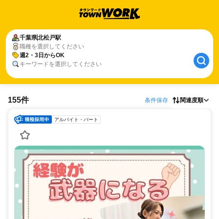
千葉県
北松戸駅
職種を選択してください
週2・3日からOK
キーワードを選択してください
155件
条件保存
関連度順
アルバイト・パート