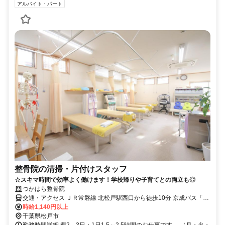
アルバイト・パート
整骨院の清掃・片付けスタッフ
☆スキマ時間で効率よく働けます！学校帰りや子育てとの両立も◎
つかはら整骨院
交通・アクセス ＪＲ常磐線 北松戸駅西口から徒歩10分 京成バス「北
松戸駅入口」バス停から徒歩３分
時給1,140円以上
千葉県松戸市
勤務時間詳細 週2、3日・1日1.5～2.5時間のお仕事です。 （月・火・