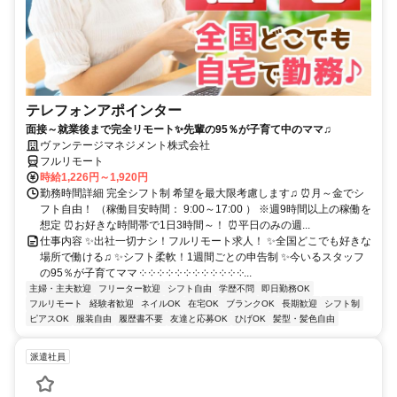
テレフォンアポインター
面接～就業後まで完全リモート✨先輩の95％が子育て中のママ♫
ヴァンテージマネジメント株式会社
フルリモート
時給1,226円～1,920円
勤務時間詳細 完全シフト制 希望を最大限考慮します♫ ⏰月～金でシ
フト自由！ （稼働目安時間： 9:00～17:00 ） ※週9時間以上の稼働を
想定 ⏰お好きな時間帯で1日3時間～！ ⏰平日のみの週...
仕事内容 ✨出社一切ナシ！フルリモート求人！ ✨全国どこでも好きな
場所で働ける♫ ✨シフト柔軟！1週間ごとの申告制 ✨今いるスタッフ
の95％が子育てママ ༶ ༶ ༶ ༶ ༶ ༶ ༶ ༶ ༶ ༶ ༶ ༶...
主婦・主夫歓迎
フリーター歓迎
シフト自由
学歴不問
即日勤務OK
フルリモート
経験者歓迎
ネイルOK
在宅OK
ブランクOK
長期歓迎
シフト制
ピアスOK
服装自由
履歴書不要
友達と応募OK
ひげOK
髪型・髪色自由
派遣社員