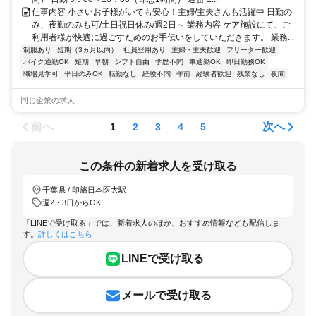
仕事内容 小さいお子様がいても安心！主婦/主夫さんも活躍中 日勤の
み、夜勤のみも可/土日祝日休み/週2日～ 業務内容 ケア施設にて、ご
利用者様が快適に過ごすためのお手伝いをしていただきます。 業務...
制服あり
短期（3ヵ月以内）
社員登用あり
主婦・主夫歓迎
フリーター歓迎
バイク通勤OK
短期
早朝
シフト自由
学歴不問
車通勤OK
即日勤務OK
職場見学可
平日のみOK
転勤なし
経験不問
午前
経験者歓迎
残業なし
夜間
同じ企業の求人
前へ
次へ
1
2
3
4
5
この条件の新着求人を受け取る
千葉県 / 印旛日本医大駅
週2・3日からOK
「LINEで受け取る」では、新着求人のほか、おすすめ情報なども配信しま
す。
詳しくはこちら
LINEで受け取る
メールで受け取る