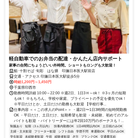
軽自動車でのお弁当の配達・かんたん店内サポート
家事の合間にちょうどいい外時間。ショートもロングも大歓迎！
鮨･十割そば･旬彩 はな膳 印旛日本医大駅前店
交通・アクセス 印旛日本医大駅徒歩5分
時給1,200円～1,450円
千葉県印西市
勤務時間詳細 10:00～22:00 ※週2日、1日3Ｈ～ok！ ※3ヶ月の短期
もok！ ※もちろん、学校や家庭、プライベートの予定を優先でok！
※平日だけとか、土日だけの勤務も大歓迎 【学校行事...
仕事内容 ＜＜この求人のPoint＞＞ ・週2日〜1日3時間の短時間勤務
OK ・平日だけ、土日だけ、短期希望も歓迎 ・未経験、初めてのアル
バイトも歓迎 ・バイトリーダーには年2回10万円のボーナスも！...
制服あり
短期（3ヵ月以内）
扶養内勤務OK
1日4時間以内OK
土日祝のみOK
主婦・主夫歓迎
フリーター歓迎
シフト自由
学歴不問
車通勤OK
平日のみOK
学生歓迎
未経験者歓迎
午前
経験者歓迎
夕方
ブランクOK
交通費支給