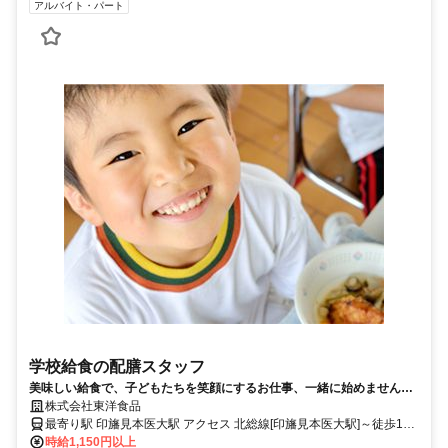
アルバイト・パート
学校給食の配膳スタッフ
美味しい給食で、子どもたちを笑顔にするお仕事、一緒に始めません
か？
株式会社東洋食品
最寄り駅 印旛見本医大駅 アクセス 北総線[印旛見本医大駅]～徒歩11
分 ※車通勤可
時給1,150円以上