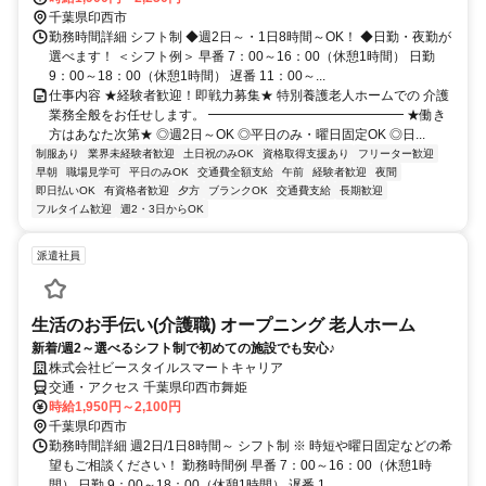
千葉県印西市
勤務時間詳細 シフト制 ◆週2日～・1日8時間～OK！ ◆日勤・夜勤が
選べます！ ＜シフト例＞ 早番 7：00～16：00（休憩1時間） 日勤
9：00～18：00（休憩1時間） 遅番 11：00～...
仕事内容 ★経験者歓迎！即戦力募集★ 特別養護老人ホームでの 介護
業務全般をお任せします。 ━━━━━━━━━━━━━━━ ★働き
方はあなた次第★ ◎週2日～OK ◎平日のみ・曜日固定OK ◎日...
制服あり
業界未経験者歓迎
土日祝のみOK
資格取得支援あり
フリーター歓迎
早朝
職場見学可
平日のみOK
交通費全額支給
午前
経験者歓迎
夜間
即日払いOK
有資格者歓迎
夕方
ブランクOK
交通費支給
長期歓迎
フルタイム歓迎
週2・3日からOK
派遣社員
生活のお手伝い(介護職) オープニング 老人ホーム
新着/週2～選べるシフト制で初めての施設でも安心♪
株式会社ビースタイルスマートキャリア
交通・アクセス 千葉県印西市舞姫
時給1,950円～2,100円
千葉県印西市
勤務時間詳細 週2日/1日8時間～ シフト制 ※ 時短や曜日固定などの希
望もご相談ください！ 勤務時間例 早番 7：00～16：00（休憩1時
間） 日勤 9：00～18：00（休憩1時間） 遅番 1...