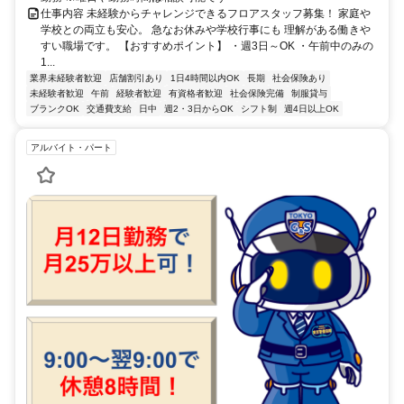
仕事内容 未経験からチャレンジできるフロアスタッフ募集！ 家庭や
学校との両立も安心。 急なお休みや学校行事にも 理解がある働きや
すい職場です。 【おすすめポイント】 ・週3日～OK ・午前中のみの
1...
業界未経験者歓迎
店舗割引あり
1日4時間以内OK
長期
社会保険あり
未経験者歓迎
午前
経験者歓迎
有資格者歓迎
社会保険完備
制服貸与
ブランクOK
交通費支給
日中
週2・3日からOK
シフト制
週4日以上OK
アルバイト・パート