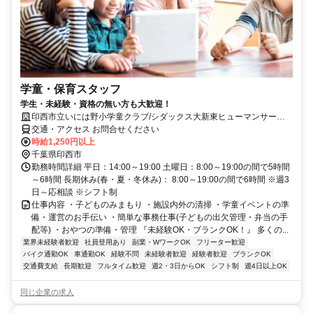
学童・保育スタッフ
学生・未経験・資格の無い方も大歓迎！
印西市立いには野小学童クラブ/シダックス大新東ヒューマンサービ
ス株式会社
交通・アクセス お問合せください
時給1,250円以上
千葉県印西市
勤務時間詳細 平日：14:00～19:00 土曜日：8:00～19:00の間で5時間
～6時間 長期休み(春・夏・冬休み)： 8:00～19:00の間で6時間 ※週3
日～応相談 ※シフト制
仕事内容 ・子どものみまもり ・施設内外の清掃 ・学童イベントの準
備・運営のお手伝い ・簡単な事務仕事(子どもの出欠管理・弁当の手
配等) ・おやつの準備・管理 『未経験OK・ブランクOK！』 多くの...
業界未経験者歓迎
社員登用あり
副業・WワークOK
フリーター歓迎
バイク通勤OK
車通勤OK
経験不問
未経験者歓迎
経験者歓迎
ブランクOK
交通費支給
長期歓迎
フルタイム歓迎
週2・3日からOK
シフト制
週4日以上OK
同じ企業の求人