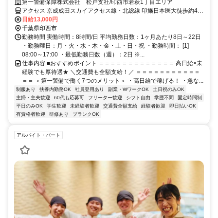
未経験歓迎★
第一警備保障株式会社 松戸支社/印西市若萩1丁目エリア
アクセス 京成成田スカイアクセス線・北総線 印旛日本医大徒歩約4
分、京成成田スカイアクセス線・北総線 印西牧の原南口徒歩約53
日給13,000円
分、ＪＲ成田線 小林（千葉県）南口徒歩約71分 直行直帰OK＊交通費
千葉県印西市
全額支給＊
勤務時間 実働時間：8時間/日 平均勤務日数：1ヶ月あたり8日～22日
・勤務曜日：月・火・水・木・金・土・日・祝 ・勤務時間： [1]
08:00～17:00 ・最低勤務日数（週）：2日 ※...
仕事内容 ■おすすめポイント ＝＝＝＝＝＝＝＝＝＝＝＝＝ 高日給×未
経験でも厚待遇★ ＼交通費も全額支給！／ ＝＝＝＝＝＝＝＝＝＝＝
＝＝ ＜第一警備で働く7つのメリット＞ ・高日給で稼げる！ ・急な...
制服あり
扶養内勤務OK
社員登用あり
副業・WワークOK
土日祝のみOK
主婦・主夫歓迎
60代も応募可
フリーター歓迎
シフト自由
学歴不問
固定時間制
平日のみOK
学生歓迎
未経験者歓迎
交通費全額支給
経験者歓迎
即日払いOK
有資格者歓迎
研修あり
ブランクOK
アルバイト・パート