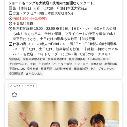
ショートもロングも大歓迎！扶養内で無理なくスタート。
鮨･十割そば･旬彩 はな膳 印旛日本医大駅前店
交通・アクセス 印旛日本医大駅徒歩5分
時給1,200円～1,450円
千葉県印西市
勤務時間詳細 10:00～22:00 ※週2日、1日3Ｈ～ok！ ※3ヶ月の短期
もok！ ※もちろん、学校や家庭、プライベートの予定を優先でok！
※平日だけとか、土日だけの勤務も大歓迎 【学校行事...
仕事内容 ＜＜この求人のPoint＞＞ ・週2日〜1日3時間の短時間勤務
OK ・平日だけ、土日だけ、短期希望も歓迎 ・未経験、初めてのアル
バイトも歓迎 ・バイトリーダーには年2回10万円のボーナスも！...
制服あり
業界未経験者歓迎
扶養内勤務OK
社員登用あり
1日4時間以内OK
土日祝のみOK
主婦・主夫歓迎
フリーター歓迎
シフト自由
学歴不問
車通勤OK
平日のみOK
学生歓迎
経験不問
未経験者歓迎
経験者歓迎
夕方
ブランクOK
交通費支給
まかないあり
アルバイト・パート