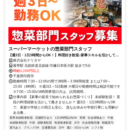
スーパーマーケットの惣菜部門スタッフ
【週3日・1日3時間からOK！】料理好き歓迎♪家事スキルを活かして楽
しく働きませんか？
株式会社ナリタヤ
最寄駅 北総鉄道北総線 印旛日本医大駅 徒歩で5分
時給1,150円以上
千葉県印西市
勤務時間 7:30～12:00の間で3時間～3.5時間程度 または7:00～
15:00（8時間） ※週3日～5日勤務 ※曜日や勤務時間は相談可能です
※7:00～15:00の8時間希望の方は、試用期間...
仕事内容 【家事の延長で始められるお惣菜づくり】 未経験歓迎！ 普
段の料理経験を活かして働きませんか？ 週3日・1日3時間からOK
で、家庭や学校との両立も安心。 急なお休みや学校行事にも理解が
ある働...
業界未経験者歓迎
店舗割引あり
1日4時間以内OK
長期
社会保険あり
午後
未経験者歓迎
午前
経験者歓迎
有資格者歓迎
夕方
社会保険完備
制服貸与
賞与あり
ブランクOK
交通費支給
日中
週2・3日からOK
シフト制