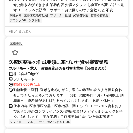
せた働き方ができます 業務内容 介護スタッフ お食事の補助 入浴の見
守り トイレへの誘導・サポート 身の回りのケア全般 など 不安...
制服あり
業界未経験者歓迎
フリーター歓迎
経験者歓迎
有資格者歓迎
ブランクOK
シフト制
同じ企業の求人
業務委託
医療医薬品の作成要領に基づいた資材審査業務
フルリモート求人！医療医薬品の資材審査業務【経験者のみ】
株式会社EdgeX
フルリモート
時給3,000円以上
勤務時間・曜日: 選考を進めながら、双方の希望の合うよう擦り合わ
せができたらと考えております。 （例） 勤務時間：月20時間以上 勤
務曜日：※希望があればなるべくお応えします。 休暇・休日：...
仕事内容: 医療用医薬品・医療機器に関するプロモーション資材およ
び広告記事のコンプライアンス(薬機法)及びメディカルチェック業務
をお願いします。 主な業務： * 作成要領に基づいた資材審査 * ...
シフト自由
フルリモート
週2・3日からOK