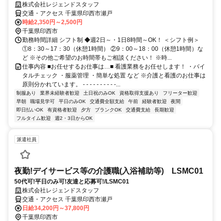
株式会社レジェンドスタッフ
交通・アクセス 千葉県印西市瀬戸
時給2,350円～2,500円
千葉県印西市
勤務時間詳細 シフト制 ◆週2日～・1日8時間～OK！ ＜シフト例＞
①8：30～17：30（休憩1時間） ②9：00～18：00（休憩1時間）な
ど ※その他ご希望のお時間帯もご相談ください！ ※時...
仕事内容 ■お任せするお仕事は…■ 看護業務をお任せします！ ・バイ
タルチェック ・服薬管理 ・簡単な処置 など ※介護と看護のお仕事は
原則分かれています。 - - - - - - - - - -...
制服あり
業界未経験者歓迎
土日祝のみOK
資格取得支援あり
フリーター歓迎
早朝
職場見学可
平日のみOK
交通費全額支給
午前
経験者歓迎
夜間
即日払いOK
有資格者歓迎
夕方
ブランクOK
交通費支給
長期歓迎
フルタイム歓迎
週2・3日からOK
派遣社員
夜勤!デイサービス等の介護職(入浴補助等) LSMC01
50代可!平日のみ可!友達と応募可!/LSMC01
株式会社レジェンドスタッフ
交通・アクセス 千葉県印西市瀬戸
日給34,200円～37,800円
千葉県印西市