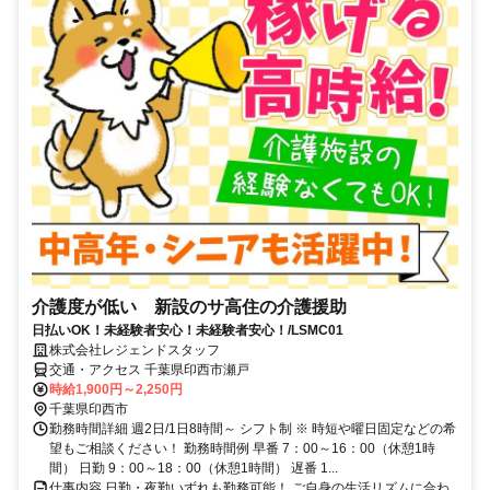
介護度が低い 新設のサ高住の介護援助
日払いOK！未経験者安心！未経験者安心！/LSMC01
株式会社レジェンドスタッフ
交通・アクセス 千葉県印西市瀬戸
時給1,900円～2,250円
千葉県印西市
勤務時間詳細 週2日/1日8時間～ シフト制 ※ 時短や曜日固定などの希
望もご相談ください！ 勤務時間例 早番 7：00～16：00（休憩1時
間） 日勤 9：00～18：00（休憩1時間） 遅番 1...
仕事内容 日勤・夜勤いずれも勤務可能！ ご自身の生活リズムに合わ