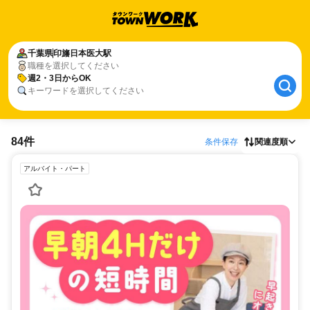
千葉県
印旛日本医大駅
職種を選択してください
週2・3日からOK
キーワードを選択してください
84件
条件保存
関連度順
アルバイト・パート