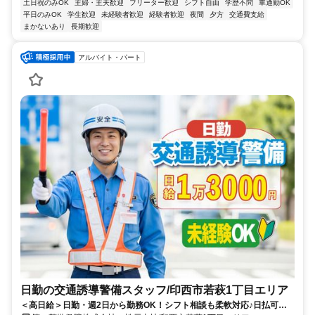
土日祝のみOK
主婦・主夫歓迎
フリーター歓迎
シフト自由
学歴不問
車通勤OK
平日のみOK
学生歓迎
未経験者歓迎
経験者歓迎
夜間
夕方
交通費支給
まかないあり
長期歓迎
アルバイト・パート
日勤の交通誘導警備スタッフ/印西市若萩1丁目エリア
＜高日給＞日勤・週2日から勤務OK！シフト相談も柔軟対応♪日払可◎