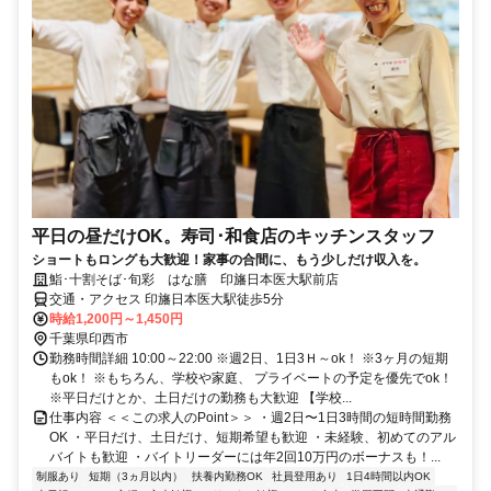
平日の昼だけOK。寿司･和食店のキッチンスタッフ
ショートもロングも大歓迎！家事の合間に、もう少しだけ収入を。
鮨･十割そば･旬彩 はな膳 印旛日本医大駅前店
交通・アクセス 印旛日本医大駅徒歩5分
時給1,200円～1,450円
千葉県印西市
勤務時間詳細 10:00～22:00 ※週2日、1日3Ｈ～ok！ ※3ヶ月の短期
もok！ ※もちろん、学校や家庭、 プライベートの予定を優先でok！
※平日だけとか、土日だけの勤務も大歓迎 【学校...
仕事内容 ＜＜この求人のPoint＞＞ ・週2日〜1日3時間の短時間勤務
OK ・平日だけ、土日だけ、短期希望も歓迎 ・未経験、初めてのアル
バイトも歓迎 ・バイトリーダーには年2回10万円のボーナスも！...
制服あり
短期（3ヵ月以内）
扶養内勤務OK
社員登用あり
1日4時間以内OK