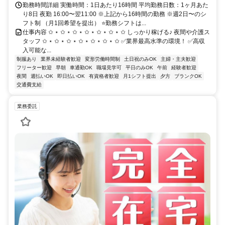
勤務時間詳細 実働時間：1日あたり16時間 平均勤務日数：1ヶ月あた
り8日 夜勤 16:00〜翌11:00 ※上記から16時間の勤務 ※週2日〜のシ
フト制 （月1回希望を提出） ⭐勤務シフトは...
仕事内容 ✩ ⋆ ✩ ⋆ ✩ ⋆ ✩ ⋆ ✩ ⋆ ✩ ⋆ ✩ しっかり稼げる♪ 夜間や介護ス
タッフ ✩ ⋆ ✩ ⋆ ✩ ⋆ ✩ ⋆ ✩ ⋆ ✩ ⋆ ✩ ✅業界最高水準の環境！ ✅高収
入可能な...
制服あり
業界未経験者歓迎
変形労働時間制
土日祝のみOK
主婦・主夫歓迎
フリーター歓迎
早朝
車通勤OK
職場見学可
平日のみOK
午前
経験者歓迎
夜間
週払いOK
即日払いOK
有資格者歓迎
月1シフト提出
夕方
ブランクOK
交通費支給
業務委託