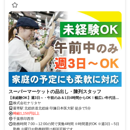
スーパーマーケットの品出し・陳列スタッフ
【未経験OK】週3日～・午前のみ＆1日4時間からOK！幅広い年代活躍
中！男女活躍中！
株式会社ナリタヤ
最寄駅 北総鉄道北総線 印旛日本医大駅 徒歩で5分
時給1,150円以上
千葉県印西市
勤務時間 7:00～12:00の間で実働4時間 ※時間選択OK ※週3日～5日
勤務 ※曜日や勤務時間は相談可能です