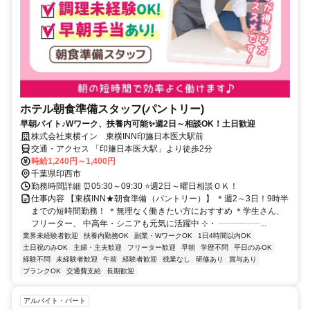
ホテル朝食準備スタッフ(パントリー)
早朝バイト♪Wワーク、扶養内可能✨週2日～相談OK！土日歓迎
株式会社東横イン 東横INN印旛日本医大駅前
交通・アクセス 「印旛日本医大駅」より徒歩2分
時給1,240円～1,400円
千葉県印西市
勤務時間詳細 ⏰05:30～09:30 ⭐週2日～曜日相談ＯＫ！
仕事内容 【東横INN★朝食準備（パントリー）】 ＊週2～3日！9時半
までの短時間勤務！ ＊無理なく働きたい方におすすめ ＊学生さん、
フリーター、 中高年・シニアも元気に活躍中 ⊹・ ┈┈┈┈┈...
業界未経験者歓迎
扶養内勤務OK
副業・WワークOK
1日4時間以内OK
土日祝のみOK
主婦・主夫歓迎
フリーター歓迎
早朝
学歴不問
平日のみOK
経験不問
未経験者歓迎
午前
経験者歓迎
残業なし
研修あり
賞与あり
ブランクOK
交通費支給
長期歓迎
アルバイト・パート