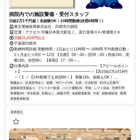
病院内での施設警備・受付スタッフ
日給2万1千円超！未経験OK！24時間勤務(休憩8時間！)
東京警備保障株式会社 印西市の病院
交通・アクセス 印旛日本医大駅近く、直行直帰ＯＫ/車通勤ＯＫ
日給21,419円以上
千葉県印西市
勤務時間詳細 実働時間：1日あたり11時間 〜 16時間 平均勤務日数：
1ヶ月あたり8日 〜 12日 【当務】 09：00～翌09：00（拘束24h、実
働16h、休憩8h） 【夜勤】 17：00～...
仕事内容 ━━━━━━━━━━━━━━━━━━ 【アピールポイン
ト】 ━━━━━━━━━━━━━━━━━━ ✅【高日給2万1419円
～！】 ✅【24h勤務でも休憩8h！】 実働16h。仮眠もOK！ ...
制服あり
社員登用あり
副業・WワークOK
主婦・主夫歓迎
60代も応募可
資格取得支援あり
フリーター歓迎
バイク通勤OK
早朝
シフト自由
学歴不問
車通勤OK
学生歓迎
転勤なし
経験不問
未経験者歓迎
午前
経験者歓迎
夜間
有資格者歓迎
業務委託