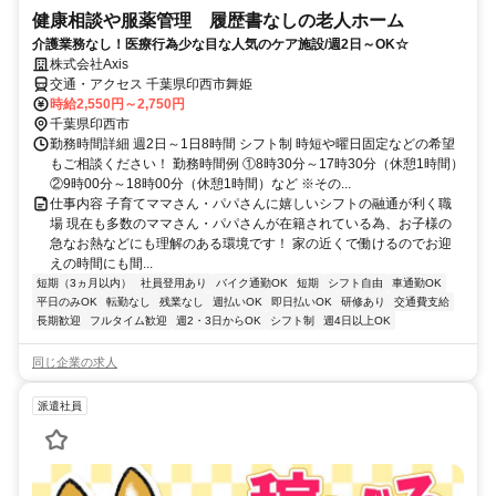
健康相談や服薬管理 履歴書なしの老人ホーム
介護業務なし！医療行為少な目な人気のケア施設/週2日～OK☆
株式会社Axis
交通・アクセス 千葉県印西市舞姫
時給2,550円～2,750円
千葉県印西市
勤務時間詳細 週2日～1日8時間 シフト制 時短や曜日固定などの希望
もご相談ください！ 勤務時間例 ①8時30分～17時30分（休憩1時間）
②9時00分～18時00分（休憩1時間）など ※その...
仕事内容 子育てママさん・パパさんに嬉しいシフトの融通が利く職
場 現在も多数のママさん・パパさんが在籍されている為、お子様の
急なお熱などにも理解のある環境です！ 家の近くで働けるのでお迎
えの時間にも間...
短期（3ヵ月以内）
社員登用あり
バイク通勤OK
短期
シフト自由
車通勤OK
平日のみOK
転勤なし
残業なし
週払いOK
即日払いOK
研修あり
交通費支給
長期歓迎
フルタイム歓迎
週2・3日からOK
シフト制
週4日以上OK
同じ企業の求人
派遣社員