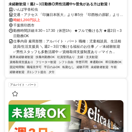
未経験歓迎！週2～3日勤務◎男性活躍中✨普免がある方は歓迎！
いんば学舎松虫
交通・アクセス 「印旛日本医大」より車5分 「印西牧の原駅」より車
12分／マイカー通勤ＯＫ
時給1,200円以上
千葉県印西市
勤務時間詳細 8:30～17:30（休憩1h） ★フルで働ける方 ★週2日～3
日勤務OK
仕事内容 雇用形態：アルバイト・パート 職種：児童相談員、生活相
談員/生活支援員 ＼ 週2～3日で働ける福祉のお仕事 ／ ✅未経験歓迎
✅男性スタッフも多数活躍中 ✅資格取得支援制度あり ✅マイカ...
業界未経験者歓迎
扶養内勤務OK
社員登用あり
主婦・主夫歓迎
資格取得支援あり
フリーター歓迎
シフト自由
学歴不問
車通勤OK
即日勤務OK
固定時間制
職場見学可
平日のみOK
転勤なし
経験不問
未経験者歓迎
午前
経験者歓迎
月1シフト提出
夕方
アルバイト・パート