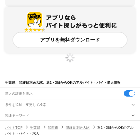
アプリを無料ダウンロード
千葉県、印旛日本医大駅、週2・3日からOKのアルバイト・バイト求人情報
求人の詳細を表示
条件を追加・変更して検索
市区町村を追加・変更
関連キーワード
完全在宅ワーク 全国
シール貼り 在宅
現在地周辺
ガチャガチャ
犬カフェ
千葉県
駅を追加・変更
バイトTOP
千葉県
印西市
印旛日本医大駅
週2・3日からOKのアル
千葉県
すべて
バイト・バイト・求人
千葉市
すべて
職種を追加・変更
JR武蔵野線
中央区
花見川区
稲毛区
若葉区
緑区
美浜区