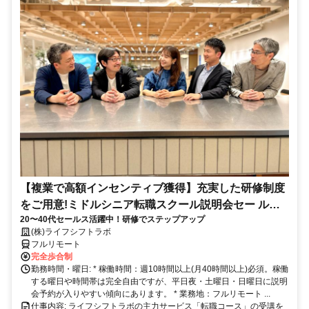
【複業で高額インセンティブ獲得】充実した研修制度
をご用意!ミドルシニア転職スクール説明会セー ルス
20〜40代セールス活躍中！研修でステップアップ
担当
(株)ライフシフトラボ
フルリモート
完全歩合制
勤務時間・曜日: * 稼働時間：週10時間以上(月40時間以上)必須。稼働
する曜日や時間帯は完全自由ですが、平日夜・土曜日・日曜日に説明
会予約が入りやすい傾向にあります。 * 業務地：フルリモート ...
仕事内容: ライフシフトラボの主力サービス「転職コース」の受講を