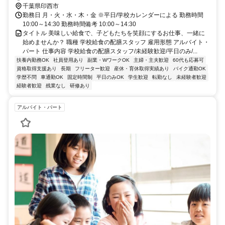
千葉県印西市
勤務日 月・火・水・木・金 ※平日/学校カレンダーによる 勤務時間
10:00～14:30 勤務時間備考 10:00～14:30
タイトル 美味しい給食で、子どもたちを笑顔にするお仕事、一緒に
始めませんか？ 職種 学校給食の配膳スタッフ 雇用形態 アルバイト・
パート 仕事内容 学校給食の配膳スタッフ/未経験歓迎/平日のみ/...
扶養内勤務OK
社員登用あり
副業・WワークOK
主婦・主夫歓迎
60代も応募可
資格取得支援あり
長期
フリーター歓迎
産休・育休取得実績あり
バイク通勤OK
学歴不問
車通勤OK
固定時間制
平日のみOK
学生歓迎
転勤なし
未経験者歓迎
経験者歓迎
残業なし
研修あり
アルバイト・パート