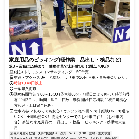
家庭用品のピッキング(軽作業 品出し・検品など)
週3～業務は15時まで｜簡単作業で未経験OK！週払いOK◎
(株)ストリックスコンサルティング SC千葉
交通・アクセス JR「八街駅」より車で10分 ＊車・自転車OK（バイ
ク不可）
時給1,140円以上
千葉県八街市
勤務時間詳細 9:00～15:00 (昼休憩60分) ＊曜日により終わり時間前後
有 〇週3日～、時間・曜日・日数・勤務 開始日応相談 〇祝日可能な
方歓迎（土日完全休み）
仕事内容 ＜初めてでも安心！カンタン軽作業＞ ★未経験OK！★週払
いOK！★即勤務OK！ 物流センターでのお仕事です！ 【お仕事内
容】 身近な家庭用品の ・品出し ・検品 ・ピッキング（携帯端末使
用...
業界未経験者歓迎
扶養内勤務OK
副業・WワークOK
主婦・主夫歓迎
フリーター歓迎
車通勤OK
即日勤務OK
平日のみOK
学生歓迎
経験不問