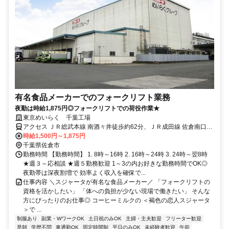
有名食品メーカーでのフォークリフト業務
夜勤は時給1,875円◎フォークリフトでの荷役作業★
東京めいらく 千葉工場
アクセス ＪＲ総武本線 南酒々井徒歩約62分、ＪＲ成田線 佐倉南口徒
歩約69分 佐倉駅から無料送迎バス有り★自転車通勤OK
時給1,500円～1,875円
千葉県佐倉市
勤務時間 【勤務時間】 1. 8時～16時 2. 16時～24時 3. 24時～翌8時
★週３～応相談 ★週５勤務歓迎 1～3の内お好きな勤務時間でOK◎
夜勤帯は深夜割増で 効率よく収入を確保で...
仕事内容 ＼スジャータが有名な食品メーカー／ 「フォークリフトの
資格を活かしたい」 「体への負担が少ない現場で働きたい」 そんな
方にぴったりのお仕事◎ コーヒーミルクの ＜褐色の恋人スジャータ
＞で ...
制服あり
副業・WワークOK
土日祝のみOK
主婦・主夫歓迎
フリーター歓迎
早朝
学歴不問
車通勤OK
固定時間制
平日のみOK
未経験者歓迎
午前