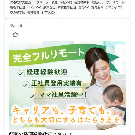
資格取得支援あり
フリーター歓迎
学歴不問
固定時間制
転勤なし
フルリモート
経験者歓迎
ネイルOK
残業なし
有資格者歓迎
在宅OK
賞与あり
ブランクOK
交通費支給
長期歓迎
ピアスOK
契約社員
顧客の経理業務代行スタッフ