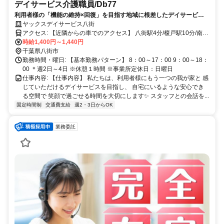
デイサービス介護職員/Db77
利用者様の「機能の維持×回復」を目指す地域に根差したデイサービス✨
週2日～4日勤務 ✨未経験も大歓迎 ✨土曜・祝日手当50円 ✨髪型・
ヤックスデイサービス八街
髪色自由♪
アクセス: 【近隣からの車でのアクセス】 八街駅4分/榎戸駅10分/南
酒々井駅17分 ※車通勤可
時給1,400円～1,440円
千葉県八街市
勤務時間・曜日: 【基本勤務パターン】 8：00～17：00 9：00～18：
00 ＊週2日～4日 ※休憩１時間 ※事業所定休日：日曜日
仕事内容: 【仕事内容】 私たちは、利用者様にもう一つの我が家と 感
じていただけるデイサービスを目指し、 自宅にいるような安心でき
る空間で 笑顔で過ごせる時間を大切にします✨ スタッフとの会話を...
固定時間制
交通費支給
週2・3日からOK
業務委託