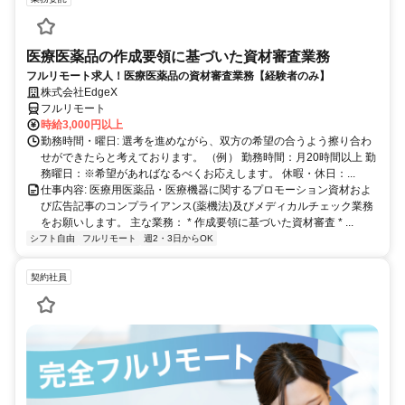
医療医薬品の作成要領に基づいた資材審査業務
フルリモート求人！医療医薬品の資材審査業務【経験者のみ】
株式会社EdgeX
フルリモート
時給3,000円以上
勤務時間・曜日: 選考を進めながら、双方の希望の合うよう擦り合わ
せができたらと考えております。 （例） 勤務時間：月20時間以上 勤
務曜日：※希望があればなるべくお応えします。 休暇・休日：...
仕事内容: 医療用医薬品・医療機器に関するプロモーション資材およ
び広告記事のコンプライアンス(薬機法)及びメディカルチェック業務
をお願いします。 主な業務： * 作成要領に基づいた資材審査 * ...
シフト自由
フルリモート
週2・3日からOK
契約社員