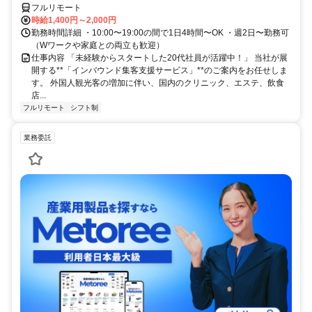
フルリモート
時給1,400円～2,000円
勤務時間詳細 ・10:00〜19:00の間で1日4時間〜OK ・週2日〜勤務可
（Wワークや家庭との両立も歓迎）
仕事内容 「未経験からスタートした20代社員が活躍中！」 当社が展
開する**「インバウンド集客支援サービス」**のご案内をお任せしま
す。 外国人観光客の増加に伴い、国内のクリニック、エステ、飲食
店...
フルリモート
シフト制
業務委託