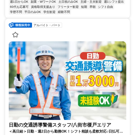
週1日からOK
副業・WワークOK
土日祝のみOK
主婦・主夫歓迎
週1シフト提出
60代も応募可
資格取得支援あり
フリーター歓迎
短期
早朝
シフト自由
学歴不問
平日のみOK
学生歓迎
経験不問
アルバイト・パート
日勤の交通誘導警備スタッフ/八街市榎戸エリア
＜高日給＞日勤・週2日から勤務OK！シフト相談も柔軟対応♪日払可◎