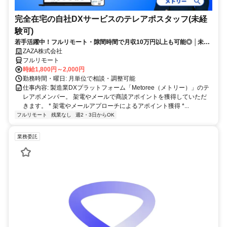
完全在宅の自社DXサービスのテレアポスタッフ(未経
験可)
若手活躍中！フルリモート・隙間時間で月収10万円以上も可能◎ │未経
験からインサイドセールスに挑戦
ZAZA株式会社
フルリモート
時給1,800円～2,000円
勤務時間・曜日: 月単位で相談・調整可能
仕事内容: 製造業DXプラットフォーム「Metoree（メトリー）」のテ
レアポメンバー。 架電やメールで商談アポイントを獲得していただ
きます。 * 架電やメールアプローチによるアポイント獲得 *...
フルリモート
残業なし
週2・3日からOK
業務委託