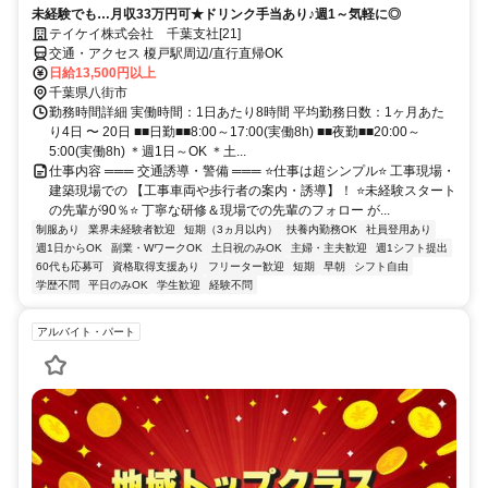
未経験でも…月収33万円可★ドリンク手当あり♪週1～気軽に◎
テイケイ株式会社 千葉支社[21]
交通・アクセス 榎戸駅周辺/直行直帰OK
日給13,500円以上
千葉県八街市
勤務時間詳細 実働時間：1日あたり8時間 平均勤務日数：1ヶ月あた
り4日 〜 20日 ■■日勤■■8:00～17:00(実働8h) ■■夜勤■■20:00～
5:00(実働8h) ＊週1日～OK ＊土...
仕事内容 ═══ 交通誘導・警備 ═══ ⭐仕事は超シンプル⭐ 工事現場・
建築現場での 【工事車両や歩行者の案内・誘導】！ ⭐未経験スタート
の先輩が90％⭐ 丁寧な研修＆現場での先輩のフォロー が...
制服あり
業界未経験者歓迎
短期（3ヵ月以内）
扶養内勤務OK
社員登用あり
週1日からOK
副業・WワークOK
土日祝のみOK
主婦・主夫歓迎
週1シフト提出
60代も応募可
資格取得支援あり
フリーター歓迎
短期
早朝
シフト自由
学歴不問
平日のみOK
学生歓迎
経験不問
アルバイト・パート