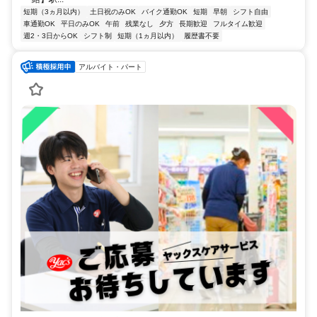
短期（3ヵ月以内）
土日祝のみOK
バイク通勤OK
短期
早朝
シフト自由
車通勤OK
平日のみOK
午前
残業なし
夕方
長期歓迎
フルタイム歓迎
週2・3日からOK
シフト制
短期（1ヵ月以内）
履歴書不要
アルバイト・パート