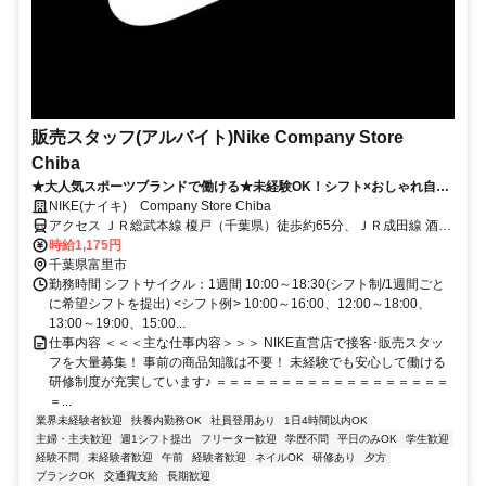
販売スタッフ(アルバイト)Nike Company Store
Chiba
★大人気スポーツブランドで働ける★未経験OK！シフト×おしゃれ自由
度MAX！学生も働きやすい！洗練された空間で髪色ネイル自由！自分ら
NIKE(ナイキ) Company Store Chiba
しく働ける！
アクセス ＪＲ総武本線 榎戸（千葉県）徒歩約65分、ＪＲ成田線 酒々
井東口徒歩約76分、ＪＲ総武本線 八街北口徒歩約75分 成田駅より車
時給1,175円
で20分
千葉県富里市
勤務時間 シフトサイクル：1週間 10:00～18:30(シフト制/1週間ごと
に希望シフトを提出) <シフト例> 10:00～16:00、12:00～18:00、
13:00～19:00、15:00...
仕事内容 ＜＜＜主な仕事内容＞＞＞ NIKE直営店で接客･販売スタッ
フを大量募集！ 事前の商品知識は不要！ 未経験でも安心して働ける
研修制度が充実しています♪ ＝＝＝＝＝＝＝＝＝＝＝＝＝＝＝＝＝＝
＝...
業界未経験者歓迎
扶養内勤務OK
社員登用あり
1日4時間以内OK
主婦・主夫歓迎
週1シフト提出
フリーター歓迎
学歴不問
平日のみOK
学生歓迎
経験不問
未経験者歓迎
午前
経験者歓迎
ネイルOK
研修あり
夕方
ブランクOK
交通費支給
長期歓迎