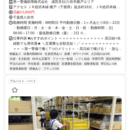
未経験歓迎★
第一警備保障株式会社 成田支社/八街市榎戸エリア
アクセス ＪＲ総武本線 榎戸（千葉県）徒歩約16分、ＪＲ総武本線 南
酒々井徒歩約48分、ＪＲ総武本線 八街北口徒歩約49分 直行直帰OK
日給13,000円
＊交通費全額支給＊
千葉県八街市
勤務時間 実働時間：8時間/日 平均勤務日数：1ヶ月あたり8日～22日
・勤務曜日：月・火・水・木・金・土・日・祝 ・勤務時間： [1]
08:00～17:00 ・最低勤務日数（週）：2日 ※...
仕事内容 ■おすすめポイント ＝＝＝＝＝＝＝＝＝＝＝＝＝ 高日給×未
経験でも厚待遇★ ＼交通費も全額支給！／ ＝＝＝＝＝＝＝＝＝＝＝
＝＝ ＜第一警備で働く7つのメリット＞ ・高日給で稼げる！ ・急な...
制服あり
扶養内勤務OK
社員登用あり
副業・WワークOK
土日祝のみOK
主婦・主夫歓迎
60代も応募可
フリーター歓迎
シフト自由
学歴不問
固定時間制
平日のみOK
学生歓迎
未経験者歓迎
交通費全額支給
経験者歓迎
即日払いOK
有資格者歓迎
研修あり
ブランクOK
アルバイト・パート