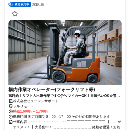
派遣社員
構内作業オペレーター(フォークリフト等)
高時給！リフト入出庫作業です◇(^^♪マイカーOK！日週払いOK☆荒本
駅★【シゴト№0619】
株式会社ヒューマンサポート
フルリモート
時給1,600円～1,700円
勤務時間 固定時間制 8：00～17：00 その他の時間帯あります
仕事内容 ∴‥∵‥∴‥∵‥∴‥∴‥ ￣￣￣￣￣￣￣￣￣￣￣ 【 ここが
オススメ！ 】大募集中！ ＿＿＿＿＿＿＿＿＿＿＿ 経験者優遇！お気