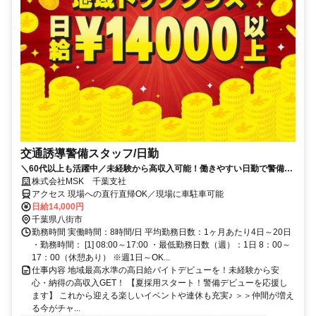
交通誘導警備スタッフ/日勤
＼60代以上も活躍中／未経験から高収入可能！働きやすい日勤で警備員
デビューをしませんか！【月収28万円可能・日払いもOK！】勤務3日前
株式会社MSK 千葉支社
までシフト申請可能！週1日～・短期もOK！未経験者大歓迎！幅広い年
アクセス 現場への直行直帰OK／現場に車駐車可能
代が活躍しています。
日給14,000円
千葉県八街市
勤務時間 実働時間：8時間/日 平均勤務日数：1ヶ月あたり4日～20日
・勤務時間： [1] 08:00～17:00 ・最低勤務日数（週）：1日 8：00～
17：00（休憩あり） ※週1日～OK...
仕事内容 地域最高水準の高日給バイトデビューを！未経験から安
心・納得の高収入GET！ 【夏採用スタート！警備デビューを応援し
ます】 これから迎える楽しいイベントや連休も充実♪ ＞＞仲間が増え
る今がチャ...