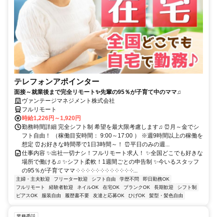
テレフォンアポインター
面接～就業後まで完全リモート✨先輩の95％が子育て中のママ♫
ヴァンテージマネジメント株式会社
フルリモート
時給1,226円～1,920円
勤務時間詳細 完全シフト制 希望を最大限考慮します♫ ⏰月～金でシ
フト自由！ （稼働目安時間： 9:00～17:00 ） ※週9時間以上の稼働を
想定 ⏰お好きな時間帯で1日3時間～！ ⏰平日のみの週...
仕事内容 ✨出社一切ナシ！フルリモート求人！ ✨全国どこでも好きな
場所で働ける♫ ✨シフト柔軟！1週間ごとの申告制 ✨今いるスタッフ
の95％が子育てママ ༶ ༶ ༶ ༶ ༶ ༶ ༶ ༶ ༶ ༶ ༶ ༶...
主婦・主夫歓迎
フリーター歓迎
シフト自由
学歴不問
即日勤務OK
フルリモート
経験者歓迎
ネイルOK
在宅OK
ブランクOK
長期歓迎
シフト制
ピアスOK
服装自由
履歴書不要
友達と応募OK
ひげOK
髪型・髪色自由
業務委託