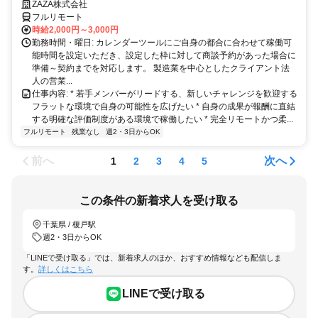
躍中◎顧客課題を解決する提案経験が積める環境
ZAZA株式会社
フルリモート
時給2,000円～3,000円
勤務時間・曜日: カレンダーツールにご自身の都合に合わせて稼働可
能時間を設定いただき、設定した枠に対して商談予約があった場合に
準備～契約までを対応します。 製造業を中心としたクライアント法
人の営業...
仕事内容: * 若手メンバーがリードする、新しいチャレンジを歓迎する
フラットな環境で自身の可能性を広げたい * 自身の成果が報酬に直結
する明確な評価制度がある環境で稼働したい * 完全リモートかつ柔...
フルリモート
残業なし
週2・3日からOK
前へ
次へ
1
2
3
4
5
この条件の新着求人を受け取る
千葉県 / 榎戸駅
週2・3日からOK
「LINEで受け取る」では、新着求人のほか、おすすめ情報なども配信しま
す。
詳しくはこちら
LINEで受け取る