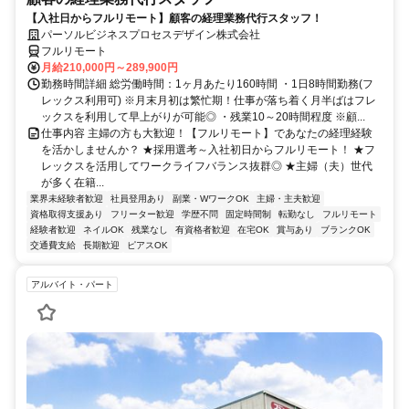
【入社日からフルリモート】顧客の経理業務代行スタッフ！
パーソルビジネスプロセスデザイン株式会社
フルリモート
月給210,000円～289,900円
勤務時間詳細 総労働時間：1ヶ月あたり160時間 ・1日8時間勤務(フ
レックス利用可) ※月末月初は繁忙期！仕事が落ち着く月半ばはフレ
ックスを利用して早上がりが可能◎ ・残業10～20時間程度 ※顧...
仕事内容 主婦の方も大歓迎！【フルリモート】であなたの経理経験
を活かしませんか？ ★採用選考～入社初日からフルリモート！ ★フ
レックスを活用してワークライフバランス抜群◎ ★主婦（夫）世代
が多く在籍...
業界未経験者歓迎
社員登用あり
副業・WワークOK
主婦・主夫歓迎
資格取得支援あり
フリーター歓迎
学歴不問
固定時間制
転勤なし
フルリモート
経験者歓迎
ネイルOK
残業なし
有資格者歓迎
在宅OK
賞与あり
ブランクOK
交通費支給
長期歓迎
ピアスOK
アルバイト・パート