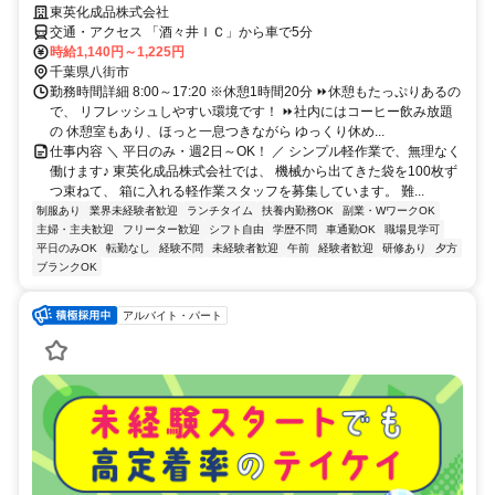
東英化成品株式会社
交通・アクセス 「酒々井ＩＣ」から車で5分
時給1,140円～1,225円
千葉県八街市
勤務時間詳細 8:00～17:20 ※休憩1時間20分 ⏩休憩もたっぷりあるの
で、 リフレッシュしやすい環境です！ ⏩社内にはコーヒー飲み放題
の 休憩室もあり、ほっと一息つきながら ゆっくり休め...
仕事内容 ＼ 平日のみ・週2日～OK！ ／ シンプル軽作業で、無理なく
働けます♪ 東英化成品株式会社では、 機械から出てきた袋を100枚ず
つ束ねて、 箱に入れる軽作業スタッフを募集しています。 難...
制服あり
業界未経験者歓迎
ランチタイム
扶養内勤務OK
副業・WワークOK
主婦・主夫歓迎
フリーター歓迎
シフト自由
学歴不問
車通勤OK
職場見学可
平日のみOK
転勤なし
経験不問
未経験者歓迎
午前
経験者歓迎
研修あり
夕方
ブランクOK
アルバイト・パート