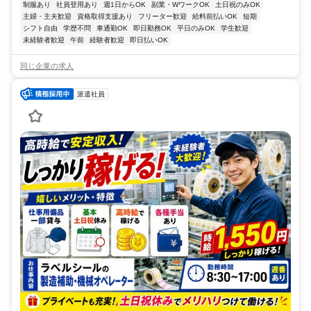
制服あり
社員登用あり
週1日からOK
副業・WワークOK
土日祝のみOK
主婦・主夫歓迎
資格取得支援あり
フリーター歓迎
給料前払いOK
短期
シフト自由
学歴不問
車通勤OK
即日勤務OK
平日のみOK
学生歓迎
未経験者歓迎
午前
経験者歓迎
即日払いOK
同じ企業の求人
派遣社員