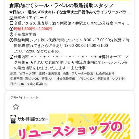
倉庫内にてシール・ラベルの製造補助スタッフ
★日払い・週払いOK★キレイな倉庫★土日祝休みでライフワークバラン
ス抜群★未経験OK★やる気があればOK★高時給で稼げる★
株式会社アイニード
交通アクセス 最寄駅：酒々井駅 酒々井駅より車で15分程度 ※マイカ
ー通勤・バイク通勤OK
時給1,600円～2,000円
千葉県富里市
勤務時間 シフト制 ＜勤務時間について＞ 8:30～17:00 90分休憩 ７時
間勤務 慣れてきたら遅番あり 13:00~20:00 14:00~21:00
15:00~22:00 などなど有の...
仕事内容 :+:・-・:+:・-・:+:・-・:+:・-・:+:・-・:+: ★弊社オープニン
グ募集★ ★きれいな倉庫で働ける★ 物流倉庫内にてシールラベル等
の製造補助をお任せいたします！ 主な仕事...
副業・WワークOK
主婦・主夫歓迎
長期
フリーター歓迎
社会保険あり
学歴不問
週払いOK
研修あり
社会保険完備
ブランクOK
長期歓迎
シフト制
日払いOK
友達と応募OK
アルバイト・パート