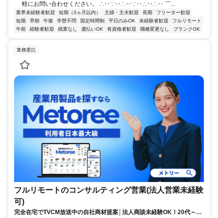
軽にお問い合わせください。 ∴‥∵‥∴‥∵‥∴‥∴‥ ￣...
業界未経験者歓迎
短期（3ヵ月以内）
主婦・主夫歓迎
長期
フリーター歓迎
短期
早朝
午後
学歴不問
固定時間制
平日のみOK
未経験者歓迎
フルリモート
午前
経験者歓迎
残業なし
週払いOK
有資格者歓迎
職種変更なし
ブランクOK
業務委託
フルリモートのコンサルティング営業(法人営業未経験
可)
完全在宅でTVCM放送中の自社商材提案│法人商談未経験OK！20代～活