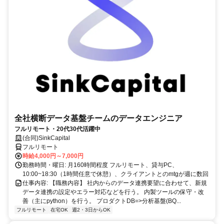
全社横断データ基盤チームのデータエンジニア
フルリモート・20代30代活躍中
(合同)SinkCapital
フルリモート
時給4,000円～7,000円
勤務時間・曜日: 月160時間程度 フルリモート、貸与PC、
10:00~18:30（1時間任意で休憩）、クライアントとのmtgが週に数回
仕事内容: 【職務内容】 社内からのデータ連携要望に合わせて、新規
データ連携の設定やエラー対応などを行う。 内製ツールの保守・改
善（主にpython）を行う。 プロダクトDB=>分析基盤(BQ...
フルリモート
在宅OK
週2・3日からOK