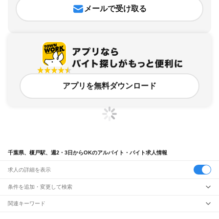
メールで受け取る
アプリを無料ダウンロード
千葉県、榎戸駅、週2・3日からOKのアルバイト・バイト求人情報
求人の詳細を表示
条件を追加・変更して検索
市区町村を追加・変更
関連キーワード
完全在宅ワーク 全国
シール貼り 在宅
現在地周辺
ガチャガチャ
犬カフェ
千葉県