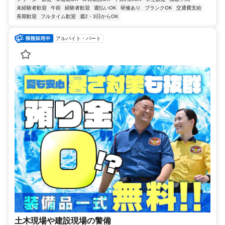
未経験者歓迎
午前
経験者歓迎
週払いOK
研修あり
ブランクOK
交通費支給
長期歓迎
フルタイム歓迎
週2・3日からOK
アルバイト・パート
土木現場や建設現場の警備