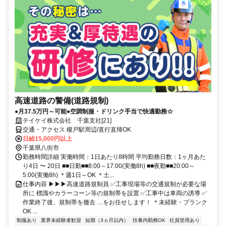
高速道路の警備(道路規制)
●月37.5万円～可能●空調制服・ドリンク手当で快適勤務☆
テイケイ株式会社 千葉支社[21]
交通・アクセス 榎戸駅周辺/直行直帰OK
日給15,000円以上
千葉県八街市
勤務時間詳細 実働時間：1日あたり8時間 平均勤務日数：1ヶ月あた
り4日 〜 20日 ■■日勤■■8:00～17:00(実働8h) ■■夜勤■■20:00～
5:00(実働8h) ＊週1日～OK ＊土...
仕事内容 ▶▶▶高速道路規制員 ✅工事現場等の交通規制が必要な場
所に 標識やカラーコーン等の規制帯を設置 ✅工事中は車両の誘導 ✅
作業終了後、規制帯を撤去 …をお任せします！ ＊未経験・ブランク
OK ...
制服あり
業界未経験者歓迎
短期（3ヵ月以内）
扶養内勤務OK
社員登用あり