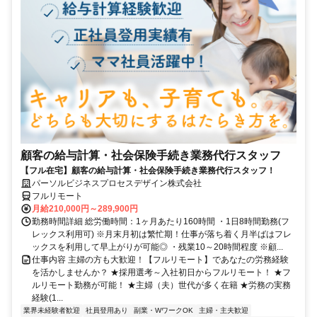
顧客の給与計算・社会保険手続き業務代行スタッフ
【フル在宅】顧客の給与計算・社会保険手続き業務代行スタッフ！
パーソルビジネスプロセスデザイン株式会社
フルリモート
月給210,000円～289,900円
勤務時間詳細 総労働時間：1ヶ月あたり160時間 ・1日8時間勤務(フ
レックス利用可) ※月末月初は繁忙期！仕事が落ち着く月半ばはフレ
ックスを利用して早上がりが可能◎ ・残業10～20時間程度 ※顧...
仕事内容 主婦の方も大歓迎！【フルリモート】であなたの労務経験
を活かしませんか？ ★採用選考～入社初日からフルリモート！ ★フ
ルリモート勤務が可能！ ★主婦（夫）世代が多く在籍 ★労務の実務
経験(1...
業界未経験者歓迎
社員登用あり
副業・WワークOK
主婦・主夫歓迎