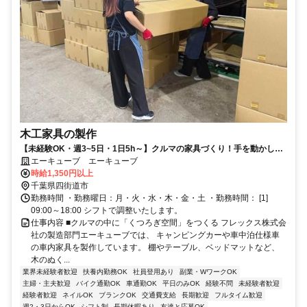
木工家具の製作
【未経験OK・週3~5日・1日5h～】クルマの家具づくり！手を動かして
「形にする楽しさ」を実感できる◎
エーキューブ エーキューブ
時給1,350円以上
千葉県四街道市
勤務時間 ・勤務曜日：月・火・水・木・金・土 ・勤務時間： [1]
09:00～18:00 シフトで調整いたします。
仕事内容 ■クルマの中に「くつろぎ空間」をつくる フレックス株式会
社の製造部門エーキューブでは、 キャンピングカーや車中泊仕様車
の車内家具を製作しています。 棚やテーブル、ベッドマットなど、
木のぬく...
業界未経験者歓迎
扶養内勤務OK
社員登用あり
副業・WワークOK
主婦・主夫歓迎
バイク通勤OK
車通勤OK
平日のみOK
経験不問
未経験者歓迎
経験者歓迎
ネイルOK
ブランクOK
交通費支給
長期歓迎
フルタイム歓迎
週2・3日からOK
シフト制
長期休暇あり
友達と応募OK