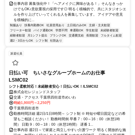
仕事内容 募集強化中！「へアメイクに興味がある！」そんなきっか
けでもOK♪意欲重視の採用です◎ 明るく積極的で、共にスタジオシエ
ルを作り上げていってくれる人を募集しています。 アイデアや意見
を積極的に...
制服あり
扶養内勤務OK
社員登用あり
土日祝のみOK
主婦・主夫歓迎
フリーター歓迎
バイク通勤OK
学歴不問
車通勤OK
学生歓迎
未経験者歓迎
経験者歓迎
月1シフト提出
ブランクOK
交通費支給
長期歓迎
フルタイム歓迎
週2・3日からOK
シフト制
社割あり
派遣社員
日払い可 ちいさなグループホームのお仕事
LSMC02
シフト柔軟対応！未経験者安心！日払いOK！/LSMC02
株式会社レジェンドスタッフ
交通・アクセス 千葉県四街道市めいわ
時給1,900円～2,250円
千葉県四街道市
勤務時間詳細 週2日/1日8時間～ シフト制 ※ 時短や曜日固定などの希
望もご相談ください！ 勤務時間例 早番 7：00～16：00（休憩1時
間） 日勤 9：00～18：00（休憩1時間） 遅番 1...
仕事内容 週2日～で家庭と両立しやすい介護ワーク 明るく開放的な施