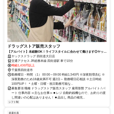
ドラッグストア販売スタッフ
【アルバイト】未経験OK！ライフスタイルに合わせて働けます◎ヤック
スドラッグ四街道大日店
ヤックスドラッグ 四街道大日店
交通アクセス JR総務本線 四街道駅 車で10分
時給1,430円以上
千葉県四街道市
勤務曜日・時間 （1） 00:00～09:00 時給1,540円 ※深夜割増含む ※
深夜勤務のため18歳未満不可 週2日～ 勤務曜日応相談 ※土日時給
100円UP！ ＊土曜・日曜・祝日勤務可能な...
募集要項 職種 ドラッグストア販売スタッフ 雇用形態 アルバイト / パ
ート 仕事内容 ≪主なお仕事≫ ■ レジ 自動釣銭機なので、お釣りの渡
し間違いの心配はありません！ ■ 品出し 商品の補充...
シフト制
派遣社員