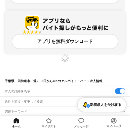
アプリを無料ダウンロード
千葉県、四街道市、週2・3日からOKのアルバイト・バイト求人情報
求人の詳細を表示
条件を追加・変更して検索
新着求人を受け取る
市区町村を追加・変更
関連キーワード
千葉県 四街道市 週3から
千葉県 四街道市 週2・3日からOK 軽作業
千葉県
駅を追加・変更
バイトTOP
千葉県
四街道市
週2・3日からOKのアルバイト・バイト・
千葉県 四街道市 週2・3日からOK 焼肉店
千葉県 週2・3日からOK ら
千葉県
すべて
ホーム
マイリスト
メッセージ
マイページ
求人
千葉県 四街道市 週一から
千葉市
すべて