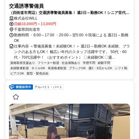
交通誘導警備員
（四街道市周辺）交通誘導警備員募集！ 週2日～勤務OK！シニア世代活
躍中！
株式会社WiLL
日給10,000円～13,000円
千葉県四街道市
勤務時間 ・8:00～17:00 ・20:00～翌5:00 ※現場による 週2日～勤務
OK
仕事内容 ＜警備員募集！未経験OK！＞ 週2日～勤務OK 未経験、ブラ
ンクのある方もOK！ 幅広い年代のスタッフ活躍中です。 50代・60
代・70代活躍中！ （おすすめポイント） 〇未経験OK 〇週...
資格取得支援あり
フリーター歓迎
社会保険あり
学歴不問
経験不問
未経験者歓迎
ネイルOK
有資格者歓迎
ブランクOK
週2・3日からOK
シフト制
ピアスOK
髪型・髪色自由
アルバイト・パート