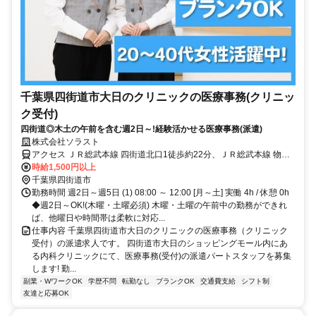
千葉県四街道市大日のクリニックの医療事務(クリニッ
ク受付)
四街道◎木土の午前を含む週2日～!経験活かせる医療事務(派遣)
株式会社ソラスト
アクセス ＪＲ総武本線 四街道北口1徒歩約22分、ＪＲ総武本線 物井
西口徒歩約51分、ＪＲ総武本線 都賀西口徒歩約63分 「四街道駅」徒
時給1,500円以上
歩15分,マイカー通勤可,自転車通勤可,駐車場あり,駐輪場あり,敷地内
千葉県四街道市
全て禁煙
勤務時間 週2日～週5日 (1) 08:00 ～ 12:00 [月～土] 実働 4h / 休憩 0h
◆週2日～OK!(木曜・土曜必須) 木曜・土曜の午前中の勤務ができれ
ば、他曜日や時間帯は柔軟に対応...
仕事内容 千葉県四街道市大日のクリニックの医療事務（クリニック
受付）の派遣求人です。 四街道市大日のショッピングモール内にあ
る内科クリニックにて、医療事務(受付)の派遣パートスタッフを募集
します! 勤...
副業・WワークOK
学歴不問
転勤なし
ブランクOK
交通費支給
シフト制
友達と応募OK