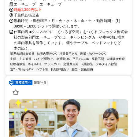
込み等の軽作業／正社員登用も◎
エーキューブ エーキューブ
時給1,300円以上
千葉県四街道市
勤務時間 ・勤務曜日：月・火・水・木・金・土 ・勤務時間： [1]
09:00～18:00 シフトで調整いたします。
仕事内容 ■クルマの中に「くつろぎ空間」をつくる フレックス株式会
社の製造部門エーキューブでは、 キャンピングカーや車中泊仕様車
の車内家具を製作しています。 棚やテーブル、ベッドマットなど、
木のぬく...
業界未経験者歓迎
扶養内勤務OK
社員登用あり
副業・WワークOK
主婦・主夫歓迎
バイク通勤OK
車通勤OK
平日のみOK
経験不問
未経験者歓迎
経験者歓迎
ネイルOK
ブランクOK
交通費支給
長期歓迎
フルタイム歓迎
週2・3日からOK
シフト制
長期休暇あり
髪型・髪色自由
派遣社員