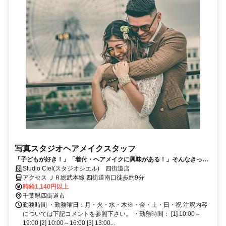
写真スタジオヘアメイクスタッフ
「子どもが好き！」「着付・ヘアメイクに興味がある！」そんなきっか
けでもOK♪スタジオに来店されたお客様のヘアセット・メイクアップな
Studio Ciel(スタジオシエル) 四街道店
ど、美容のお仕事です♪
アクセス ＪＲ総武本線 四街道南口徒歩約9分
時給1,140円以上
千葉県四街道市
勤務時間 ・勤務曜日：月・火・水・木※・金・土・日・祝 注釈内容
については下記コメントを参照下さい。 ・勤務時間： [1] 10:00～
19:00 [2] 10:00～16:00 [3] 13:00...