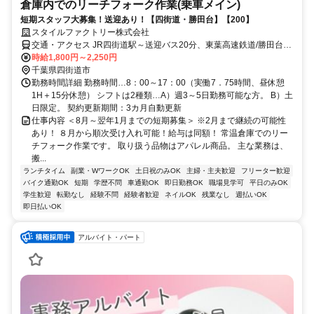
倉庫内でのリーチフォーク作業(乗車メイン)
短期スタッフ大募集！送迎あり！【四街道・勝田台】【200】
スタイルファクトリー株式会社
交通・アクセス JR四街道駅～送迎バス20分、東葉高速鉄道/勝田台駅
～送迎バス45分
時給1,800円～2,250円
千葉県四街道市
勤務時間詳細 勤務時間…8：00～17：00（実働7．75時間、昼休憩
1H＋15分休憩） シフトは2種類…A）週3～5日勤務可能な方。 B）土
日限定。 契約更新期間：3カ月自動更新
仕事内容 ＜8月～翌年1月までの短期募集＞ ※2月まで継続の可能性
あり！ ８月から順次受け入れ可能！給与は同額！ 常温倉庫でのリー
チフォーク作業です。 取り扱う品物はアパレル商品。 主な業務は、
搬...
ランチタイム
副業・WワークOK
土日祝のみOK
主婦・主夫歓迎
フリーター歓迎
バイク通勤OK
短期
学歴不問
車通勤OK
即日勤務OK
職場見学可
平日のみOK
学生歓迎
転勤なし
経験不問
経験者歓迎
ネイルOK
残業なし
週払いOK
即日払いOK
アルバイト・パート