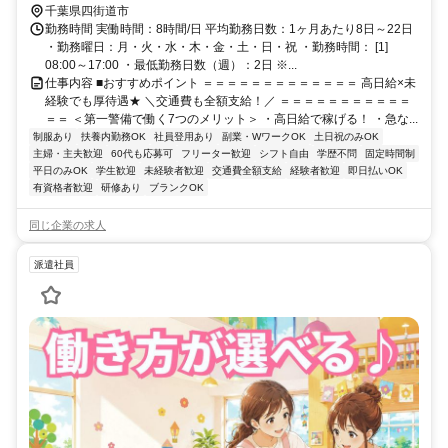
通費全額支給＊
千葉県四街道市
勤務時間 実働時間：8時間/日 平均勤務日数：1ヶ月あたり8日～22日
・勤務曜日：月・火・水・木・金・土・日・祝 ・勤務時間： [1]
08:00～17:00 ・最低勤務日数（週）：2日 ※...
仕事内容 ■おすすめポイント ＝＝＝＝＝＝＝＝＝＝＝＝＝ 高日給×未
経験でも厚待遇★ ＼交通費も全額支給！／ ＝＝＝＝＝＝＝＝＝＝＝
＝＝ ＜第一警備で働く7つのメリット＞ ・高日給で稼げる！ ・急な...
制服あり
扶養内勤務OK
社員登用あり
副業・WワークOK
土日祝のみOK
主婦・主夫歓迎
60代も応募可
フリーター歓迎
シフト自由
学歴不問
固定時間制
平日のみOK
学生歓迎
未経験者歓迎
交通費全額支給
経験者歓迎
即日払いOK
有資格者歓迎
研修あり
ブランクOK
同じ企業の求人
派遣社員