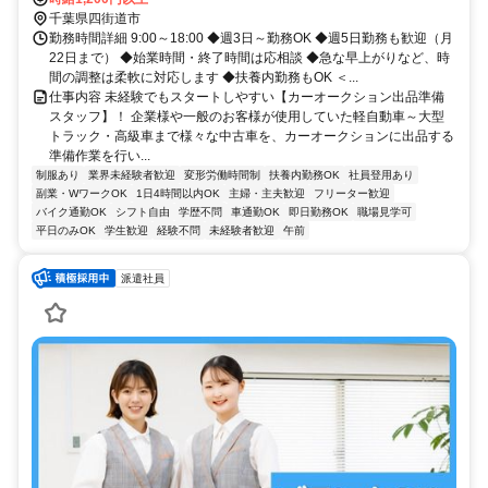
千葉県四街道市
勤務時間詳細 9:00～18:00 ◆週3日～勤務OK ◆週5日勤務も歓迎（月
22日まで） ◆始業時間・終了時間は応相談 ◆急な早上がりなど、時
間の調整は柔軟に対応します ◆扶養内勤務もOK ＜...
仕事内容 未経験でもスタートしやすい【カーオークション出品準備
スタッフ】！ 企業様や一般のお客様が使用していた軽自動車～大型
トラック・高級車まで様々な中古車を、カーオークションに出品する
準備作業を行い...
制服あり
業界未経験者歓迎
変形労働時間制
扶養内勤務OK
社員登用あり
副業・WワークOK
1日4時間以内OK
主婦・主夫歓迎
フリーター歓迎
バイク通勤OK
シフト自由
学歴不問
車通勤OK
即日勤務OK
職場見学可
平日のみOK
学生歓迎
経験不問
未経験者歓迎
午前
派遣社員