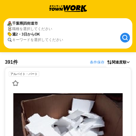
千葉県
四街道市
職種を選択してください
週2・3日からOK
キーワードを選択してください
391件
条件保存
関連度順
アルバイト・パート