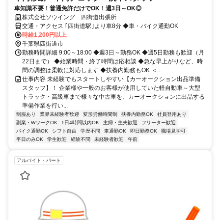
車知識不要！普通免許だけでOK！週3日～OK◎
株式会社ソウイング 四街道出張所
交通・アクセス ｢四街道駅｣より車8分 ◆車・バイク通勤OK
時給1,200円以上
千葉県四街道市
勤務時間詳細 9:00～18:00 ◆週3日～勤務OK ◆週5日勤務も歓迎（月
22日まで） ◆始業時間・終了時間は応相談 ◆急な早上がりなど、時
間の調整は柔軟に対応します ◆扶養内勤務もOK ＜...
仕事内容 未経験でもスタートしやすい【カーオークション出品準備
スタッフ】！ 企業様や一般のお客様が使用していた軽自動車～大型
トラック・高級車まで様々な中古車を、カーオークションに出品する
準備作業を行い...
制服あり
業界未経験者歓迎
変形労働時間制
扶養内勤務OK
社員登用あり
副業・WワークOK
1日4時間以内OK
主婦・主夫歓迎
フリーター歓迎
バイク通勤OK
シフト自由
学歴不問
車通勤OK
即日勤務OK
職場見学可
平日のみOK
学生歓迎
経験不問
未経験者歓迎
午前
アルバイト・パート