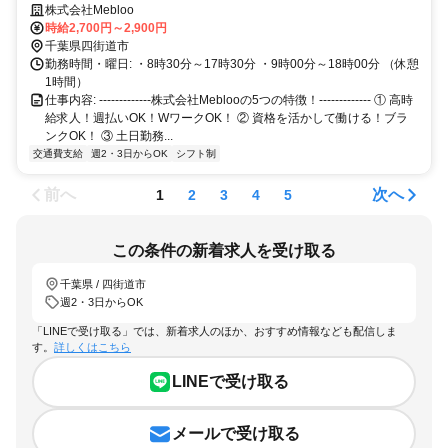
株式会社Mebloo
時給2,700円～2,900円
千葉県四街道市
勤務時間・曜日: ・8時30分～17時30分 ・9時00分～18時00分 （休憩
1時間）
仕事内容: -------------株式会社Meblooの5つの特徴！------------- ① 高時
給求人！週払いOK！WワークOK！ ② 資格を活かして働ける！ブラ
ンクOK！ ③ 土日勤務...
交通費支給
週2・3日からOK
シフト制
前へ
次へ
1
2
3
4
5
この条件の新着求人を受け取る
千葉県 / 四街道市
週2・3日からOK
「LINEで受け取る」では、新着求人のほか、おすすめ情報なども配信しま
す。
詳しくはこちら
LINEで受け取る
メールで受け取る