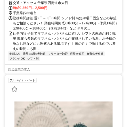
交通・アクセス 千葉県四街道市大日
時給2,350円～2,500円
千葉県四街道市
勤務時間詳細 週2日～1日8時間 シフト制 時短や曜日固定などの希望
もご相談ください！ 勤務時間例 ①8時30分～17時30分（休憩1時間）
②9時00分～18時00分（休憩1時間）など ※その...
仕事内容 子育てママさん・パパさんに嬉しいシフトの融通が利く職
場 現在も多数のママさん・パパさんが在籍されている為、お子様の
急なお熱などにも理解のある環境です！ 家の近くで働けるのでお迎
えの時間にも間...
制服あり
業界未経験者歓迎
フリーター歓迎
経験者歓迎
有資格者歓迎
ブランクOK
シフト制
同じ企業の求人
アルバイト・パート