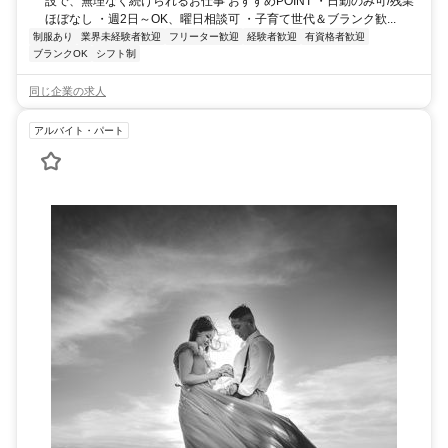
設で、無理なく続けられるお仕事 おすすめPOINT ・日勤のみ可/残業
ほぼなし ・週2日～OK、曜日相談可 ・子育て世代＆ブランク歓...
制服あり
業界未経験者歓迎
フリーター歓迎
経験者歓迎
有資格者歓迎
ブランクOK
シフト制
同じ企業の求人
アルバイト・パート