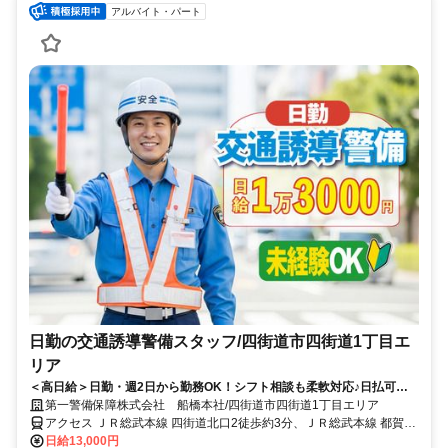
アルバイト・パート
日勤の交通誘導警備スタッフ/四街道市四街道1丁目エ
リア
＜高日給＞日勤・週2日から勤務OK！シフト相談も柔軟対応♪日払可◎
未経験歓迎★
第一警備保障株式会社 船橋本社/四街道市四街道1丁目エリア
アクセス ＪＲ総武本線 四街道北口2徒歩約3分、ＪＲ総武本線 都賀西
口徒歩約43分、ＪＲ総武本線 都賀西口徒歩約43分 直行直帰OK＊交
日給13,000円