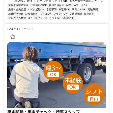
・出納帳の管理 ・メールチェック（BtoB、問い合わせ対応など） ...
業界未経験者歓迎
扶養内勤務OK
社員登用あり
副業・WワークOK
主婦・主夫歓迎
バイク通勤OK
学歴不問
車通勤OK
平日のみOK
経験不問
未経験者歓迎
経験者歓迎
ネイルOK
ブランクOK
交通費支給
長期歓迎
フルタイム歓迎
週2・3日からOK
シフト制
長期休暇あり
アルバイト・パート
車両移動・車両チェック・洗車スタッフ