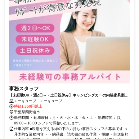
事務スタッフ
【未経験OK・週2日～・土日祝休み】キャンピングカーの内装家具製作
会社で事務のお仕事♪
エーキューブ エーキューブ
時給1,350円以上
千葉県四街道市
勤務時間 ・勤務曜日：月・火・水・木・金・土 ・勤務時間： [1]
09:00～18:00 シフトで調整いたします。
仕事内容 ■現場を支える縁の下の力持ち♪事務スタッフの募集です ＜
具体的な業務内容＞ ・納品書、請求書の締め作業 ・棚卸 ・陸送依頼