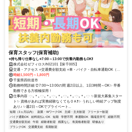
保育スタッフ(保育補助)
⭐持ち帰り仕事なし⭐7:00～13:00で扶養内勤務もOK❗
株式会社ゼフィロス/h02101【保千005】
交通・アクセス ⭐交通費全額支給 ⭐車・バイク・自転車通勤OK（無
料駐車場あり） ⭐お給料即払いOK♪
時給1,500円～1,800円
千葉県四街道市
勤務時間詳細 ⏰7:00〜13:00の間 週2日以上、1日3時間～OK✨ 早番
勤務できる方積極採用！
仕事内容 ･:･｡＊｡･:･｡＊｡･:･｡＊｡･:･｡＊｡･:･｡＊｡･:･ ✨新規大募集スター
ト✨ 資格があれば実務経験なくてもＯＫ❗✨ うれしい時給アップ制度
あり♪ ✨週2日～OKでプライベート...
短期（3ヵ月以内）
副業・WワークOK
主婦・主夫歓迎
フリーター歓迎
バイク通勤OK
給料前払いOK
短期
学歴不問
車通勤OK
職場見学可
経験不問
交通費全額支給
午前
経験者歓迎
残業なし
有資格者歓迎
研修あり
ブランクOK
交通費支給
長期歓迎