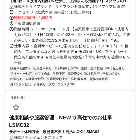
【週3日～＆扶養内勤務OKだから、主婦さんも活躍中♪】スタッフの9割
が女性/子育てが落ち着いた方・社会復帰の方も大歓迎です◎/柔軟なシフ
株式会社ライフランド ライフランド京葉支店(ライフケア四街道)
ト体制・しっかりとしたサポート体制充実で働きやすさもバツグン/フル
アクセス ＪＲ総武本線 四街道北口2徒歩約4分
タイム希望も大歓迎/マイカーでの直行直帰OK/営業・テレアポ・販売経
時給1,200円～1,650円
験者は即戦力/正社員登用実績もあり◎
千葉県四街道市
勤務時間 シフトサイクル：1ヶ月 【自家用車で直行直帰OK！扶養内
も歓迎◎】 ・1日4時間～◎／週3日～◎ ・日曜定休♪ 午前のみ／午後
のみOK ・家庭都合の急なお休みもOK！ （勤務時間例） ＊9...
仕事内容 ＼会員サービスのご案内をお任せします！／ ★午前・午後
のみ、フルタイムなど選べる働き方★ ★週3日～OK！プライベート
両立も可能です★ ★お仕事復帰も大歓迎♪子育て中の方も活躍中★ ＼
一覧...
扶養内勤務OK
社員登用あり
1日4時間以内OK
主婦・主夫歓迎
60代も応募可
フリーター歓迎
シフト自由
学歴不問
車通勤OK
職場見学可
平日のみOK
転勤なし
未経験者歓迎
交通費全額支給
経験者歓迎
有資格者歓迎
月1シフト提出
研修あり
夕方
ブランクOK
派遣社員
健康相談や服薬管理 NEW サ高住でのお仕事
LSMC02
サポート体制万全！履歴書不要！日払いOK!/LSMC02
株式会社レジェンドスタッフ