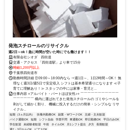
発泡スチロールのリサイクル
週2日～ok！急に時間が空いた時にでも働けます！！
有限会社シオダ 四街道
交通・アクセス 「四街道駅」より車で15分
時給1,200円以上
千葉県四街道市
勤務時間詳細 ⏰09:00～18:00内なら ⇒週1日～、1日2時間～OK！ 無
理なく週3日/週5日で安定収入 シフトは基本希望通りになります ≪子
育てに理解あり！≫ スタッフの中には家事・育児と...
仕事内容 ⭐アルバイト・パートほぼ女性♪⭐ ￣￣￣￣￣￣￣￣￣￣￣
￣￣￣￣￣￣ 構内に運ばれてきた発泡スチロールの ゴミやシールを
剥がして細かく割り、 機械に投入するだけの簡単・シンプルな リサ
イクル...
短期（3ヵ月以内）
扶養内勤務OK
副業・WワークOK
主婦・主夫歓迎
バイク通勤OK
短期
シフト自由
学歴不問
車通勤OK
即日勤務OK
平日のみOK
学生歓迎
未経験者歓迎
午前
ネイルOK
月1シフト提出
夕方
長期歓迎
週2・3日からOK
ピアスOK