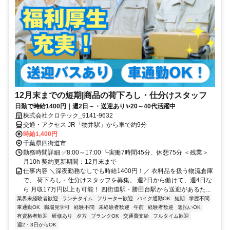
12月末までの短期|商品の荷下ろし・仕分けスタッフ
日勤で時給1400円｜週2日～・送迎あり✨20～40代活躍中
株式会社クロテック_9141-9632
交通・アクセス JR「物井駅」から車で約9分
時給1,400円
千葉県四街道市
勤務時間詳細 ✅8:00～17:00 ┗実働7時間45分、休憩75分 ＜残業＞
月10h 契約更新期間：12月末まで
仕事内容 ＼深夜勤務なしでも時給1400円！／ 衣料品を扱う物流倉庫
で、 荷下ろし・仕分けスタッフを募集。 週2日から働けて、週4日な
ら 月収17万円以上も可能！ 四街道駅・勝田台駅から送迎があるた...
業界未経験者歓迎
ランチタイム
フリーター歓迎
バイク通勤OK
短期
学歴不問
車通勤OK
職場見学可
経験不問
未経験者歓迎
午前
経験者歓迎
週払いOK
有資格者歓迎
研修あり
夕方
ブランクOK
交通費支給
フルタイム歓迎
週2・3日からOK