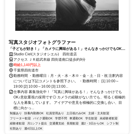
写真スタジオフォトグラファー
「子どもが好き！」「カメラに興味がある！」そんなきっかけでもOK♪
ハイクオリティな写真を提供するフォトスタジオでカメラマンの募集で
Studio Ciel(スタジオシエル) 四街道店
す♪
アクセス ＪＲ総武本線 四街道南口徒歩約9分
時給1,140円以上
千葉県四街道市
勤務時間 ・勤務曜日：月・火・水・木※・金・土・日・祝 注釈内容
については下記コメントを参照下さい。 ・勤務時間： [1] 10:00～
19:00 [2] 10:00～16:00 [3] 13:00...
仕事内容 募集強化中！「写真に興味がある！」そんなきっかけでも
OK♪意欲重視の採用です◎ カメラの経験がない方でも、明るく積極的
な人を募集しています。 アイデアや意見を積極的に交換し合い、目
標に向かっ...
制服あり
扶養内勤務OK
社員登用あり
土日祝のみOK
主婦・主夫歓迎
フリーター歓迎
バイク通勤OK
学歴不問
車通勤OK
学生歓迎
未経験者歓迎
経験者歓迎
月1シフト提出
交通費支給
長期歓迎
週2・3日からOK
シフト制
社割あり
週4日以上OK