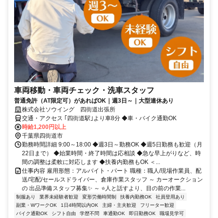
車両移動・車両チェック・洗車スタッフ
普通免許（AT限定可）があればOK｜週3日～｜大型連休あり
株式会社ソウイング 四街道出張所
交通・アクセス ｢四街道駅｣より車8分 ◆車・バイク通勤OK
時給1,200円以上
千葉県四街道市
勤務時間詳細 9:00～18:00 ◆週3日～勤務OK ◆週5日勤務も歓迎（月
22日まで） ◆始業時間・終了時間は応相談 ◆急な早上がりなど、時
間の調整は柔軟に対応します ◆扶養内勤務もOK ＜...
仕事内容 雇用形態：アルバイト・パート 職種：職人/現場作業員、配
送/宅配/セールスドライバー、倉庫作業スタッフ ～ カーオークション
の 出品準備スタッフ募集✨ ～ ⭐人と話すより、目の前の作業...
制服あり
業界未経験者歓迎
変形労働時間制
扶養内勤務OK
社員登用あり
副業・WワークOK
1日4時間以内OK
主婦・主夫歓迎
フリーター歓迎
バイク通勤OK
シフト自由
学歴不問
車通勤OK
即日勤務OK
職場見学可