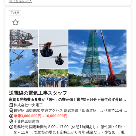
同じ企業の求人
正社員
送電線の電気工事スタッフ
家賃＆光熱費＆食費が「0円」の寮完備！賞与3ヶ月分＋毎年必ず昇給す
るお仕事！
株式会社中央電工
最寄駅 四街道駅 交通アクセス 総武本線「四街道駅」より車で11分 ※
車通勤OK！駐車場あり！ 【 対応エリア 】 年間2～3ヶ月程度は静岡
年俸3,600,000円～10,000,000円
での勤務です。 残りの期間は出張となります。 ⇒ 出張先にも3食付
千葉県四街道市
きの無料個室寮があります ※関東近辺の出張エリア 神奈川や静岡を
勤務時間 固定時間制 8:00～17:00（休憩1時間あり） 繁忙期：9月中
はじめ山梨、群馬・埼玉 など
旬～11月 → 繁忙期の場合も定時上がり可能 残業なし・少なめ → 現