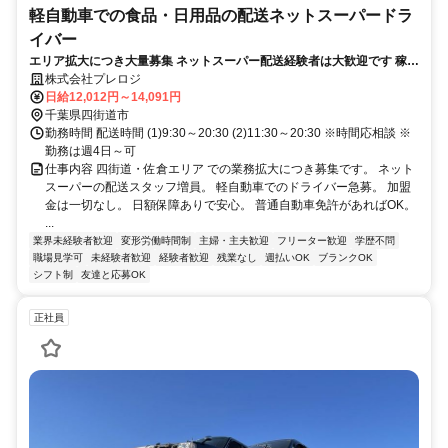
軽自動車での食品・日用品の配送ネットスーパードラ
イバー
エリア拡大につき大量募集 ネットスーパー配送経験者は大歓迎です 稼ぎ
たい方、高収入も可能です
株式会社プレロジ
日給12,012円～14,091円
千葉県四街道市
勤務時間 配送時間 (1)9:30～20:30 (2)11:30～20:30 ※時間応相談 ※
勤務は週4日～可
仕事内容 四街道・佐倉エリア での業務拡大につき募集です。 ネット
スーパーの配送スタッフ増員。 軽自動車でのドライバー急募。 加盟
金は一切なし。 日額保障ありで安心。 普通自動車免許があればOK。
...
業界未経験者歓迎
変形労働時間制
主婦・主夫歓迎
フリーター歓迎
学歴不問
職場見学可
未経験者歓迎
経験者歓迎
残業なし
週払いOK
ブランクOK
シフト制
友達と応募OK
正社員