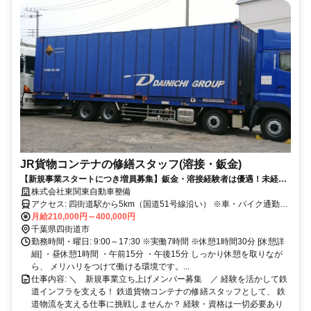
JR貨物コンテナの修繕スタッフ(溶接・鈑金)
【新規事業スタートにつき増員募集】鈑金・溶接経験者は優遇！未経験
からでも国家レベルの技術が身につく！賞与年2回・安定企業
株式会社東関東自動車整備
アクセス: 四街道駅から5km（国道51号線沿い） ※車・バイク通勤
OK！ ※駐車場完備 車の運転が好きで、毎日1時間以上かけて 車通勤
月給210,000円～400,000円
するスタッフもいますよ！
千葉県四街道市
勤務時間・曜日: 9:00～17:30 ※実働7時間 ※休憩1時間30分 [休憩詳
細] ・昼休憩1時間 ・午前15分 ・午後15分 しっかり休憩を取りなが
ら、 メリハリをつけて働ける環境です。...
仕事内容: ＼ 新規事業立ち上げメンバー募集 ／ 経験を活かして鉄
道インフラを支える！ 鉄道貨物コンテナの修繕スタッフとして、 鉄
道物流を支える仕事に挑戦しませんか？ 経験・資格は一切必要あり