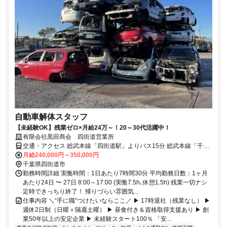
自動車解体スタッフ
【未経験OK】残業ゼロ×月給24万～！20～30代活躍中！
有限会社黒田商会 四街道営業所
交通・アクセス 総武本線「四街道駅」よりバス15分 総武本線「千葉
駅」より車30分 総武本線「佐倉駅」より車30分
月給240,000円～350,000円
千葉県四街道市
勤務時間詳細 実働時間：1日あたり7時間30分 平均勤務日数：1ヶ月
あたり24日 〜 27日 8:00～17:00 (実働7.5h､休憩1.5h) 残業一切ナシ
定時できっちり終了！ 帰りづらい雰囲気...
仕事内容 ＼“手に職”つけたいならここ／ ▶ 17時退社（残業なし） ▶
週休2日制（日曜＋隔週土曜） ▶ 昼食付き＆資格取得支援あり ▶ 創
業50年以上の安定企業 ▶ 未経験スタート100％ 「安...