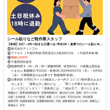
シール貼りなど軽作業スタッフ
【単発】8/27～9/9⇒好きな日選べる♪学生OK！倉庫でのシール貼り＠四
街道
株式会社ディンプル
アクセス ＪＲ総武本線 四街道北口1徒歩約13分、ＪＲ総武本線 物井
東口徒歩約50分、ＪＲ総武本線 都賀西口徒歩約55分 JR総武本線・成
時給1,600円
田線「四街道駅」よりバスで約11分
千葉県四街道市
勤務時間 9：00～18：00（実働8時間、休憩60分） ※残業は原則あ
りません 勤務曜日:平日3日～単発OK 2026年8月27日（木）～9月9日
（水） ※期間限定のお仕事です 勤務期間:単発(...
仕事内容 大手ECサイトの物流センター内で コツコツ軽作業をおまか
せします。 「接客は少し疲れたな…」 「黙々と作業するのが好き」
という方にピッタリ！ ▽具体的には… ＊組み立て： 折りたたまれ...
制服あり
業界未経験者歓迎
扶養内勤務OK
週1日からOK
副業・WワークOK
主婦・主夫歓迎
フリーター歓迎
短期
シフト自由
平日のみOK
学生歓迎
経験不問
未経験者歓迎
交通費全額支給
午前
経験者歓迎
ネイルOK
残業なし
研修あり
夕方