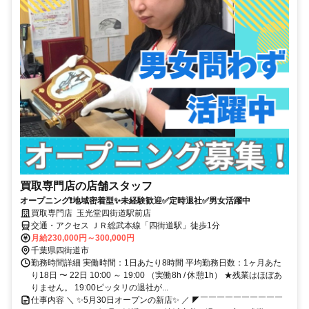
買取専門店の店舗スタッフ
オープニング❗地域密着型✨未経験歓迎✅定時退社✅男女活躍中
買取専門店 玉光堂四街道駅前店
交通・アクセス ＪＲ総武本線「四街道駅」徒歩1分
月給230,000円～300,000円
千葉県四街道市
勤務時間詳細 実働時間：1日あたり8時間 平均勤務日数：1ヶ月あた
り18日 〜 22日 10:00 ～ 19:00 （実働8h / 休憩1h） ★残業はほぼあ
りません。 19:00ピッタリの退社が...
仕事内容 ＼ ✨5月30日オープンの新店✨ ／ ◤￣￣￣￣￣￣￣￣￣￣