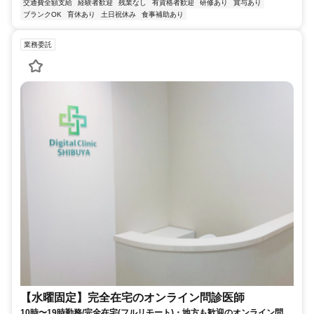
交通費全額支給
経験者歓迎
残業なし
有資格者歓迎
研修あり
賞与あり
ブランクOK
育休あり
土日祝休み
食事補助あり
業務委託
【水曜固定】完全在宅のオンライン問診医師
10時〜19時勤務/完全在宅(フルリモート)・地方も歓迎のオンライン問診