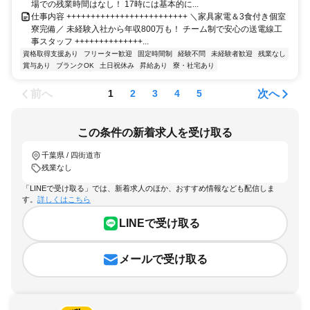
場での残業時間はなし！ 17時には基本的に...
仕事内容 +++++++++++++++++++++++++ ＼家具家電＆3食付き個室
寮完備／ 未経験入社から年収800万も！ チーム制で安心の送電線工
事スタッフ ++++++++++++++...
資格取得支援あり
フリーター歓迎
固定時間制
経験不問
未経験者歓迎
残業なし
賞与あり
ブランクOK
土日祝休み
昇給あり
寮・社宅あり
前へ
次へ
1
2
3
4
5
この条件の新着求人を受け取る
千葉県 / 四街道市
残業なし
「LINEで受け取る」では、新着求人のほか、おすすめ情報なども配信しま
す。
詳しくはこちら
LINEで受け取る
メールで受け取る