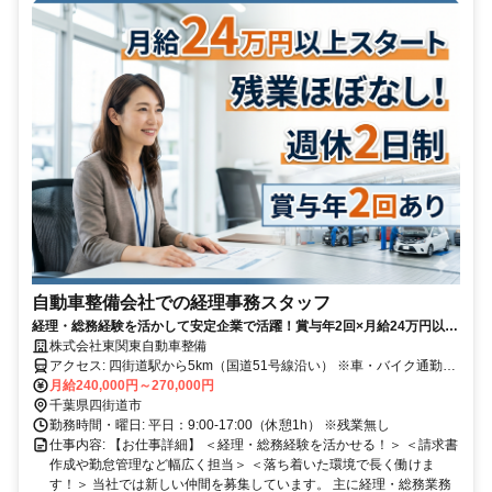
自動車整備会社での経理事務スタッフ
経理・総務経験を活かして安定企業で活躍！賞与年2回×月給24万円以上
スタート◎残業ほぼなし／週休2日制
株式会社東関東自動車整備
アクセス: 四街道駅から5km（国道51号線沿い） ※車・バイク通勤
OK！ ※駐車場完備
月給240,000円～270,000円
千葉県四街道市
勤務時間・曜日: 平日：9:00-17:00（休憩1h） ※残業無し
仕事内容: 【お仕事詳細】 ＜経理・総務経験を活かせる！＞ ＜請求書
作成や勤怠管理など幅広く担当＞ ＜落ち着いた環境で長く働けま
す！＞ 当社では新しい仲間を募集しています。 主に経理・総務業務