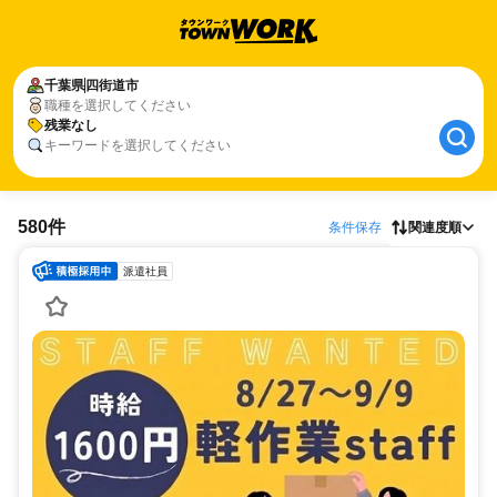
千葉県
四街道市
職種を選択してください
残業なし
キーワードを選択してください
580件
条件保存
関連度順
派遣社員