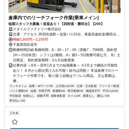
倉庫内でのリーチフォーク作業(乗車メイン)
短期スタッフ大募集！送迎あり！【四街道・勝田台】【200】
スタイルファクトリー株式会社
交通・アクセス JR四街道駅～送迎バス20分、東葉高速鉄道/勝田台駅
～送迎バス45分
時給1,800円～2,250円
千葉県四街道市
勤務時間詳細 勤務時間…8：00～17：00（実働7．75時間、昼休憩
1H＋15分休憩） シフトは2種類…A）週3～5日勤務可能な方。 B）土
日限定。 契約更新期間：3カ月自動更新
仕事内容 ＜8月～翌年1月までの短期募集＞ ※2月まで継続の可能性
あり！ ８月から順次受け入れ可能！給与は同額！ 常温倉庫でのリー
チフォーク作業です。 取り扱う品物はアパレル商品。 主な業務は、
搬...
ランチタイム
副業・WワークOK
土日祝のみOK
主婦・主夫歓迎
フリーター歓迎
バイク通勤OK
短期
学歴不問
車通勤OK
即日勤務OK
職場見学可
平日のみOK
学生歓迎
転勤なし
経験不問
経験者歓迎
ネイルOK
残業なし
週払いOK
即日払いOK
正社員