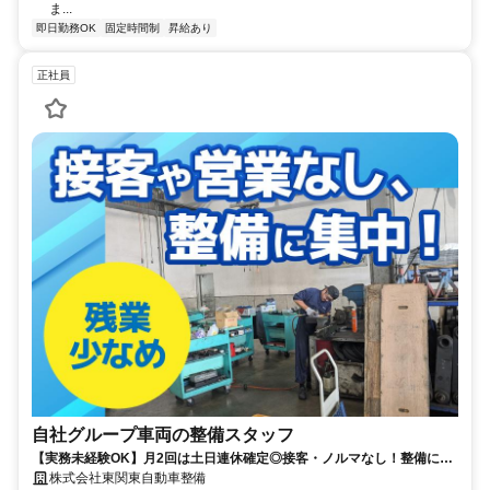
ま...
即日勤務OK
固定時間制
昇給あり
正社員
自社グループ車両の整備スタッフ
【実務未経験OK】月2回は土日連休確定◎接客・ノルマなし！整備に集
中できる環境／賞与年2回・資格手当あり
株式会社東関東自動車整備