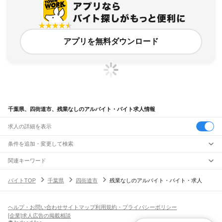
アプリを無料ダウンロード
千葉県、四街道市、残業なしのアルバイト・バイト求人情報
求人の詳細を表示
条件を追加・変更して検索
市区町村を追加・変更
関連キーワード
千葉県 四街道市 無資格
千葉県 四街道市 四街道駅 派遣以外
千葉県
駅を追加・変更
バイトTOP
千葉県
四街道市
残業なしのアルバイト・バイト・求人
千葉県 四街道市 営業・販売 履歴書不要 スーパー
千葉県 四街道市 フルタイム
千葉県
すべて
千葉県 千葉市 力仕事なし
千葉市
すべて
職種を追加・変更
JR武蔵野線
中央区
花見川区
稲毛区
若葉区
緑区
美浜区
南流山駅
新松戸駅
新八柱駅
東松戸駅
市川大野駅
船橋法典駅
西船橋駅
飲食・フードサービス
ヘルプ・お問い合わせ
サイトマップ
利用規約・プライバシーポリシー
銚子市
市川市
船橋市
館山市
木更津市
松戸市
野田市
茂原市
成田市
佐倉市
東金市
特徴を追加・変更
飲食・フードサービス
すべて
[企業]求人広告の掲載相談
JR中央・総武線
旭市
習志野市
柏市
勝浦市
市原市
流山市
八千代市
我孫子市
鴨川市
鎌ケ谷市