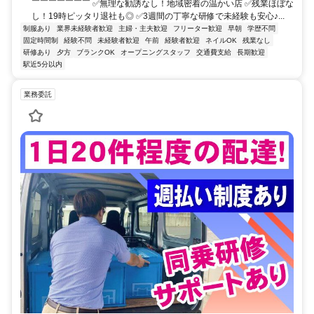
￣￣￣￣￣￣￣ ✅無理な勧誘なし！地域密着の温かい店 ✅残業ほぼな
し！19時ピッタリ退社も◎ ✅3週間の丁寧な研修で未経験も安心♪...
制服あり
業界未経験者歓迎
主婦・主夫歓迎
フリーター歓迎
早朝
学歴不問
固定時間制
経験不問
未経験者歓迎
午前
経験者歓迎
ネイルOK
残業なし
研修あり
夕方
ブランクOK
オープニングスタッフ
交通費支給
長期歓迎
駅近5分以内
業務委託