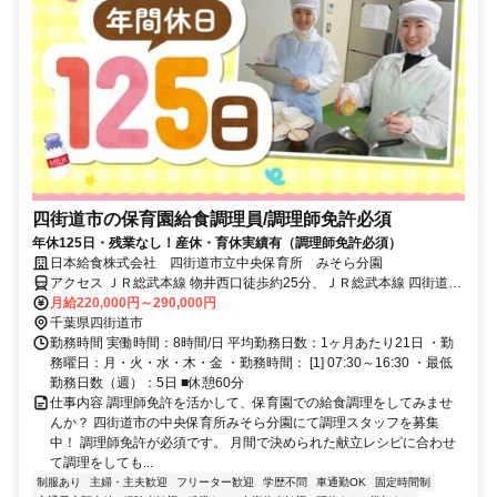
四街道市の保育園給食調理員/調理師免許必須
年休125日・残業なし！産休・育休実績有（調理師免許必須）
日本給食株式会社 四街道市立中央保育所 みそら分園
アクセス ＪＲ総武本線 物井西口徒歩約25分、ＪＲ総武本線 四街道北
口1徒歩約45分
月給220,000円～290,000円
千葉県四街道市
勤務時間 実働時間：8時間/日 平均勤務日数：1ヶ月あたり21日 ・勤
務曜日：月・火・水・木・金 ・勤務時間： [1] 07:30～16:30 ・最低
勤務日数（週）：5日 ■休憩60分
仕事内容 調理師免許を活かして、保育園での給食調理をしてみませ
んか？ 四街道市の中央保育所みそら分園にて調理スタッフを募集
中！ 調理師免許が必須です。 月間で決められた献立レシピに合わせ
て調理をしても...
制服あり
主婦・主夫歓迎
フリーター歓迎
学歴不問
車通勤OK
固定時間制