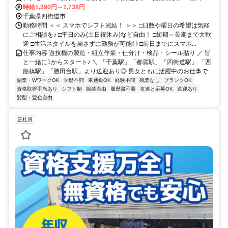
駅」より送迎あり＜WEB登録会実施中！＞
時給1,390円～1,738円
千葉県四街道市
勤務時間 ＜＜ スマホでシフト完結！ ＞＞ □日数や曜日の希望は気軽
にご相談を♪ □平日のみ(土日祝休み)など自由！ □短期～長期まで大歓
迎 □生活スタイルを崩さずに勤務が可能◎ □前日までにスマホ...
仕事内容 遊技機の製造・組立作業・仕分け・検品・シール貼り ／ 皆
と一緒に1からスタート♪ ＼ 「千葉駅」「都賀駅」「四街道駅」 「西
船橋駅」「勝田台駅」より送迎あり◎ 男女ともに活躍中のお仕事で...
副業・WワークOK
学歴不問
車通勤OK
経験不問
残業なし
ブランクOK
資格取得手当あり
シフト制
服装自由
履歴書不要
友達と応募OK
送迎あり
髪型・髪色自由
正社員