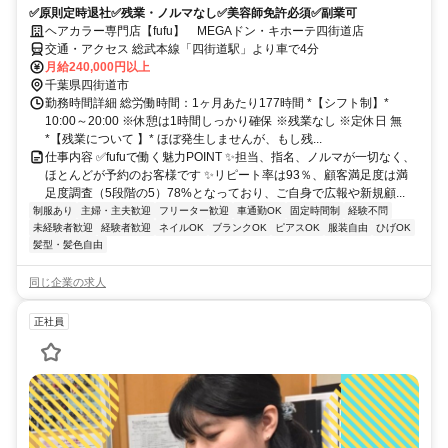
✅原則定時退社✅残業・ノルマなし✅美容師免許必須✅副業可
ヘアカラー専門店【fufu】 MEGAドン・キホーテ四街道店
交通・アクセス 総武本線「四街道駅」より車で4分
月給240,000円以上
千葉県四街道市
勤務時間詳細 総労働時間：1ヶ月あたり177時間 *【シフト制】*
10:00～20:00 ※休憩は1時間しっかり確保 ※残業なし ※定休日 無
*【残業について 】* ほぼ発生しませんが、もし残...
仕事内容 ✅fufuで働く魅力POINT ✨担当、指名、ノルマが一切なく、
ほとんどが予約のお客様です ✨リピート率は93％、顧客満足度は満
足度調査（5段階の5）78%となっており、ご自身で広報や新規顧...
制服あり
主婦・主夫歓迎
フリーター歓迎
車通勤OK
固定時間制
経験不問
未経験者歓迎
経験者歓迎
ネイルOK
ブランクOK
ピアスOK
服装自由
ひげOK
髪型・髪色自由
同じ企業の求人
正社員