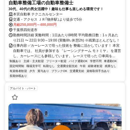
自動車整備工場の自動車整備士
30代、40代の男女活躍中！趣味も仕事も楽しめる環境です！
本宮自動車 テクニカルセンター
交通・アクセス ＪＲ｢物井駅｣より徒歩で5分
月給250,000円～400,000円
千葉県四街道市
勤務時間詳細 実働時間：1日あたり8時間 平均勤務日数：1ヶ月あた
り21日 〜 22日 9:00～19:00 (実働8h､休憩2h) ※残業ほとんどなし！
仕事内容 ✅カーレースで培った技術を 整備に活かしています！ 本宮
自動車では、 社員が参加する 「レーシングチーム モトミヤ」 を運営
し、カーレースにも参戦しています。 レースで培った ◎車両を...
制服あり
主婦・主夫歓迎
フリーター歓迎
バイク通勤OK
学歴不問
車通勤OK
固定時間制
職場見学可
転勤なし
交通費全額支給
午前
経験者歓迎
残業なし
有資格者歓迎
夕方
賞与あり
ブランクOK
交通費支給
資格取得手当あり
長期休暇あり
アルバイト・パート