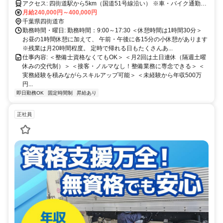
アクセス: 四街道駅から5km（国道51号線沿い） ※車・バイク通勤
OK！ ※駐車場完備
月給240,000円～400,000円
千葉県四街道市
勤務時間・曜日: 勤務時間：9:00～17:30 ＜休憩時間は1時間30分＞
お昼の1時間休憩に加えて、 午前・午後に各15分の小休憩があります
※残業は月20時間程度。 定時で帰れる日もたくさんあ...
仕事内容: ＜整備士資格なくてもOK＞ ＜月2回は土日連休（隔週土曜
休みの交代制）＞ ＜接客・ノルマなし！整備業務に専念できる＞ ＜
実務経験を積みながらスキルアップ可能＞ ＜未経験から年収500万
円...
即日勤務OK
固定時間制
昇給あり
正社員