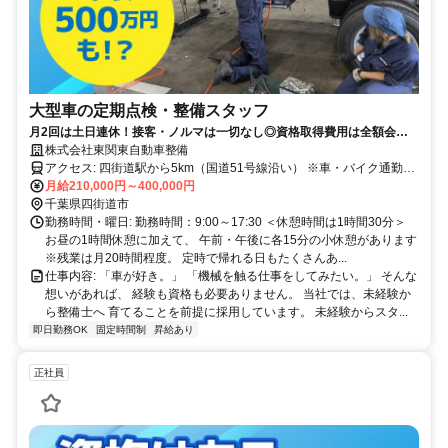
大型車の定期点検・整備スタッフ
月2回は土日連休！接客・ノルマは一切なし◎資格取得費用は全額会社
負担◎ゼロから"手に職"をつけられる環境です！
株式会社東関東自動車整備
アクセス: 四街道駅から5km（国道51号線沿い） ※車・バイク通勤
OK！ ※駐車場完備 車の運転が好きで、毎日1時間以上かけて 車通勤
月給210,000円～400,000円
するスタッフもいますよ！
千葉県四街道市
勤務時間・曜日: 勤務時間：9:00～17:30 ＜休憩時間は1時間30分＞
お昼の1時間休憩に加えて、 午前・午後に各15分の小休憩があります
※残業は月20時間程度。 定時で帰れる日もたくさんあ...
仕事内容: 「車が好き。」 「機械を触る仕事をしてみたい。」 そんな
想いがあれば、 経験も資格も必要ありません。 当社では、未経験か
ら整備士へ 育てることを前提に採用しています。 未経験からスタ...
即日勤務OK
固定時間制
昇給あり
正社員