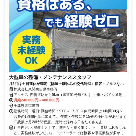
大型車の整備・メンテナンススタッフ
月2回は土日連休が確定（隔週土曜休みの交代制◎）接客・ノルマなし
／転勤・異動なし／実務未経験歓迎
株式会社東関東自動車整備
アクセス: 四街道駅から5km（国道51号線沿い） ※車・バイク通勤
OK！ ※駐車場完備
月給240,000円～400,000円
千葉県四街道市
勤務時間・曜日: 勤務時間：9:00～17:30 ＜休憩時間は1時間30分＞
お昼の1時間休憩に加えて、 午前・午後に各15分の小休憩があります
※残業は月20時間程度。 定時で帰れる日もたくさんあ...
仕事内容: ＜整備士として、無理なく長く働く。＞ 「資格はあるけれ
ど、実務経験が少ない」 「ディーラーでは接客や販売業務が多かっ