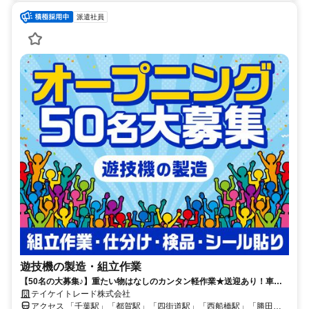
派遣社員
遊技機の製造・組立作業
【50名の大募集♪】重たい物はなしのカンタン軽作業★送迎あり！車通
勤OK！
テイケイトレード株式会社
アクセス 「千葉駅」「都賀駅」「四街道駅」「西船橋駅」「勝田台