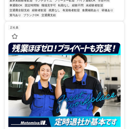
業界未経験者歓迎
ランチタイム
フリーター歓迎
バイク通勤OK
学歴不問
車通勤OK
固定時間制
職場見学可
転勤なし
経験不問
未経験者歓迎
交通費全額支給
経験者歓迎
残業なし
有資格者歓迎
食費補助あり
研修あり
賞与あり
ブランクOK
交通費支給
正社員