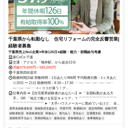
千葉県から転勤なし 住宅リフォームの完全反響営業|
経験者募集
千葉県売上No1企業⭐年休126日⭐経験・能力・前職給与考慮
家CoCo 千葉
交通・アクセス 「物井駅」から徒歩22分
月給379,000円～585,000円
千葉県四街道市
勤務時間詳細 実働時間：1日あたり8時間 平均勤務日数：1ヶ月あた
り20日 〜 21日 勤務時間：8:30～17:30 ･･･―･･―･･―･･―･･―･･
―･･―･･―･･･ ⭐＜ココが違う！グ...
仕事内容 ⏩【住宅業界経験者のあなたへ】⏪ 「全国転勤がある大
手」 OR 「地元で働ける安定キャリア」？ ￣￣￣￣￣￣￣￣￣￣￣
￣￣￣￣￣￣￣￣￣ ➤「大手ハウスメーカーに勤めているけど、 全...
業界未経験者歓迎
資格取得支援あり
学歴不問
車通勤OK
固定時間制
経験不問
経験者歓迎
有資格者歓迎
研修あり
賞与あり
育休あり
交通費支給
長期歓迎
資格取得手当あり
長期休暇あり
服装自由
昼食補助あり
食事補助あり