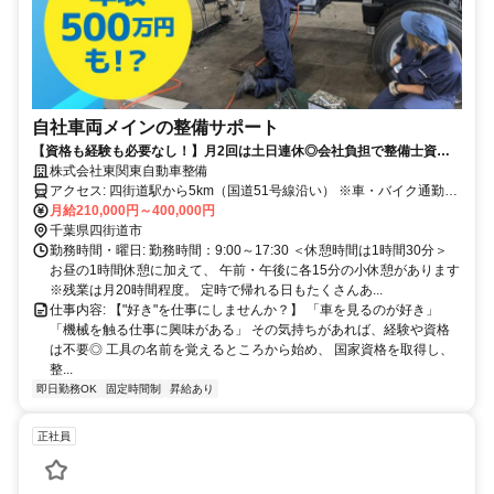
自社車両メインの整備サポート
【資格も経験も必要なし！】月2回は土日連休◎会社負担で整備士資格
を取得できる！賞与年2回・年収500万円以上も目指せます！
株式会社東関東自動車整備
アクセス: 四街道駅から5km（国道51号線沿い） ※車・バイク通勤
OK！ ※駐車場完備 車の運転が好きで、毎日1時間以上かけて 車通勤
月給210,000円～400,000円
するスタッフもいますよ！
千葉県四街道市
勤務時間・曜日: 勤務時間：9:00～17:30 ＜休憩時間は1時間30分＞
お昼の1時間休憩に加えて、 午前・午後に各15分の小休憩があります
※残業は月20時間程度。 定時で帰れる日もたくさんあ...
仕事内容: 【"好き"を仕事にしませんか？】 「車を見るのが好き」
「機械を触る仕事に興味がある」 その気持ちがあれば、経験や資格
は不要◎ 工具の名前を覚えるところから始め、 国家資格を取得し、
整...
即日勤務OK
固定時間制
昇給あり
正社員