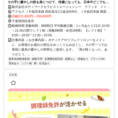
その手に癒やしの技を身につけて、何歳になっても、日本中どこでも働
けるセラピストの第一歩を踏み出しませんか。
株式会社ボディワークセラピストエージェンシー ラフィネ イトー
ヨーカドー四街道店
アクセス ＪＲ総武本線 四街道北口1徒歩約9分、ＪＲ総武本線 都賀西
口徒歩約51分、千葉都市モノレール２号線 都賀西口徒歩約51分 最寄
月給231,000円～350,000円
駅：四街道駅
千葉県四街道市
勤務時間 実働時間：8時間/日 平均勤務日数：1ヶ月あたり21日 10:00
～21:00の間でシフト制（実働8時間・休憩1時間） 【シフト例】 *
9:00～18:00 * 11:00～20:00...
仕事内容 ＜お仕事内容＞ ボディケアやリフレクソロジーをメイン
に、お客様のお疲れの部位をゆっくりもみほぐし。 その手一つでお
客様に最高の癒やしの時間をご提供します。 「肩が軽くなった。あ
りがとう。」 ...
業界未経験者歓迎
経験不問
交通費全額支給
残業なし
研修あり
ブランクOK
育休あり
シフト制
寮・社宅あり
正社員