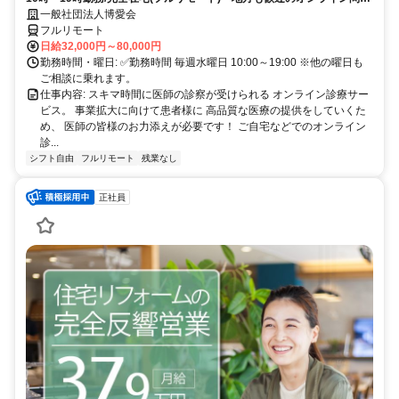
業務
一般社団法人博愛会
フルリモート
日給32,000円～80,000円
勤務時間・曜日: ✅勤務時間 毎週水曜日 10:00～19:00 ※他の曜日も
ご相談に乗れます。
仕事内容: スキマ時間に医師の診察が受けられる オンライン診療サー
ビス。 事業拡大に向けて患者様に 高品質な医療の提供をしていくた
め、 医師の皆様のお力添えが必要です！ ご自宅などでのオンライン
診...
シフト自由
フルリモート
残業なし
正社員