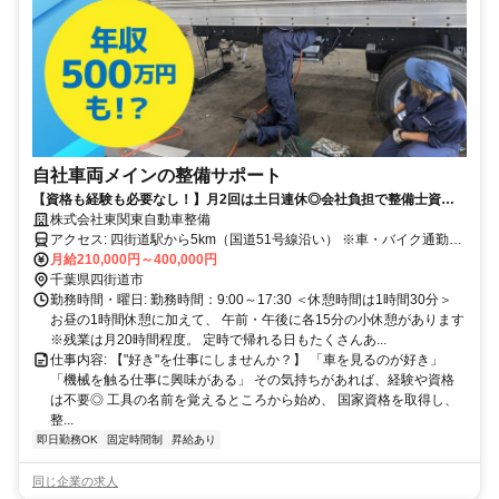
自社車両メインの整備サポート
【資格も経験も必要なし！】月2回は土日連休◎会社負担で整備士資格
を取得できる！賞与年2回・年収500万円以上も目指せます！
株式会社東関東自動車整備
アクセス: 四街道駅から5km（国道51号線沿い） ※車・バイク通勤
OK！ ※駐車場完備 車の運転が好きで、毎日1時間以上かけて 車通勤
月給210,000円～400,000円
するスタッフもいますよ！
千葉県四街道市
勤務時間・曜日: 勤務時間：9:00～17:30 ＜休憩時間は1時間30分＞
お昼の1時間休憩に加えて、 午前・午後に各15分の小休憩があります
※残業は月20時間程度。 定時で帰れる日もたくさんあ...
仕事内容: 【"好き"を仕事にしませんか？】 「車を見るのが好き」
「機械を触る仕事に興味がある」 その気持ちがあれば、経験や資格
は不要◎ 工具の名前を覚えるところから始め、 国家資格を取得し、
整...
即日勤務OK
固定時間制
昇給あり
同じ企業の求人