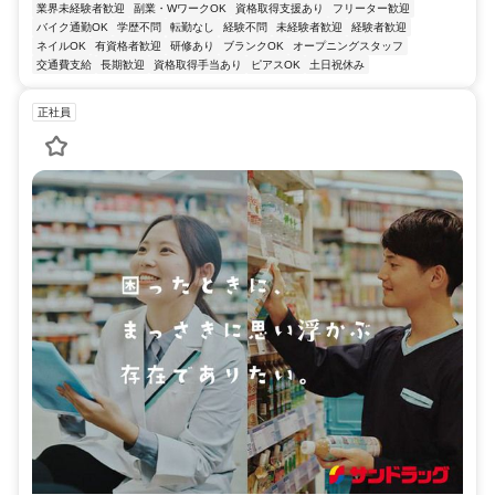
業界未経験者歓迎
副業・WワークOK
資格取得支援あり
フリーター歓迎
バイク通勤OK
学歴不問
転勤なし
経験不問
未経験者歓迎
経験者歓迎
ネイルOK
有資格者歓迎
研修あり
ブランクOK
オープニングスタッフ
交通費支給
長期歓迎
資格取得手当あり
ピアスOK
土日祝休み
正社員