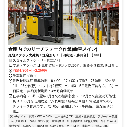
倉庫内でのリーチフォーク作業(乗車メイン)
短期スタッフ大募集！送迎あり！【四街道・勝田台】【200】
スタイルファクトリー株式会社
交通・アクセス JR四街道駅～送迎バス20分、東葉高速鉄道/勝田台駅
～送迎バス45分
時給1,800円～2,250円
千葉県四街道市
勤務時間詳細 勤務時間…8：00～17：00（実働7．75時間、昼休憩
1H＋15分休憩） シフトは2種類…A）週3～5日勤務可能な方。 B）土
日限定。 契約更新期間：3カ月自動更新
仕事内容 ＜8月～翌年1月までの短期募集＞ ※2月まで継続の可能性
あり！ ８月から順次受け入れ可能！給与は同額！ 常温倉庫でのリー
チフォーク作業です。 取り扱う品物はアパレル商品。 主な業務は、
搬...
ランチタイム
副業・WワークOK
土日祝のみOK
主婦・主夫歓迎
フリーター歓迎
バイク通勤OK
短期
学歴不問
車通勤OK
即日勤務OK
職場見学可
平日のみOK
学生歓迎
転勤なし
経験不問
経験者歓迎
ネイルOK
残業なし
週払いOK