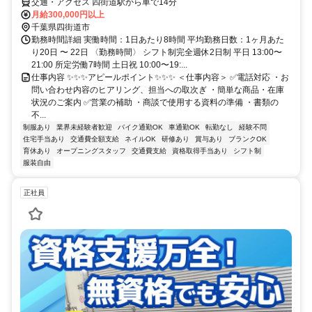
交通・アクセス 四街道駅から車で14分
月給300,000円以上
千葉県四街道市
勤務時間詳細 実働時間：1日あたり8時間 平均勤務日数：1ヶ月あた
り20日 〜 22日 〈勤務時間〉 シフト制完全週休2日制 平日 13:00〜
21:00 所定労働7時間 土日祝 10:00〜19:...
仕事内容 ✨✨✨アピールポイント✨✨✨ ＜仕事内容＞ ✅電話対応 ・お
問い合わせ内容のヒアリング、担当への取次ぎ ・簡単な商品・在庫
状況のご案内 ✅営業の補助 ・商談で使用する資料の準備 ・書類の
不...
制服あり
業界未経験者歓迎
バイク通勤OK
車通勤OK
転勤なし
経験不問
住宅手当あり
交通費全額支給
ネイルOK
研修あり
賞与あり
ブランクOK
育休あり
オープニングスタッフ
交通費支給
資格取得手当あり
シフト制
服装自由
正社員