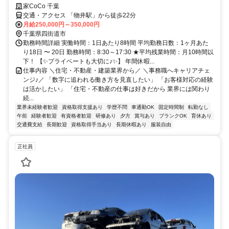
家CoCo 千葉
交通・アクセス 「物井駅」から徒歩22分
月給250,000円～350,000円
千葉県四街道市
勤務時間詳細 実働時間：1日あたり8時間 平均勤務日数：1ヶ月あた
り18日 〜 20日 勤務時間：8:30～17:30 ★平均残業時間：月10時間以
下！ 【✨プライベートも大切に♪✨】 年間休暇...
仕事内容 ＼住宅・不動産・建築業界から／ ＼事務職へキャリアチェ
ンジ♪／ 「数字に追われる働き方を見直したい」 「お客様対応の経験
は活かしたい」 「住宅・不動産の仕事は好きだから 業界には関わり
続...
業界未経験者歓迎
資格取得支援あり
学歴不問
車通勤OK
固定時間制
転勤なし
午前
経験者歓迎
有資格者歓迎
研修あり
夕方
賞与あり
ブランクOK
育休あり
交通費支給
長期歓迎
資格取得手当あり
長期休暇あり
服装自由
正社員