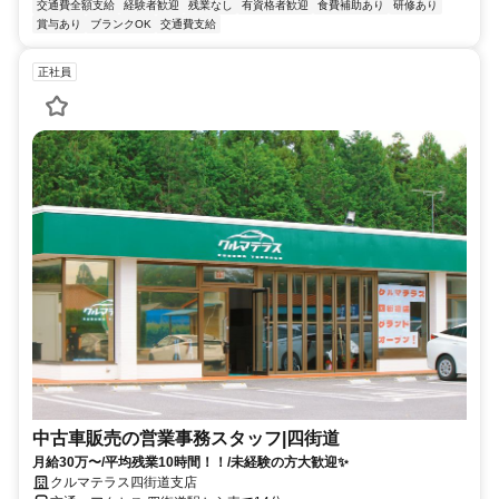
交通費全額支給
経験者歓迎
残業なし
有資格者歓迎
食費補助あり
研修あり
賞与あり
ブランクOK
交通費支給
正社員
中古車販売の営業事務スタッフ|四街道
月給30万〜/平均残業10時間！！/未経験の方大歓迎✨
クルマテラス四街道支店