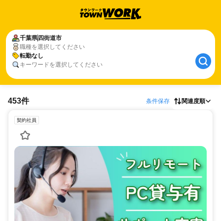
千葉県
四街道市
職種を選択してください
転勤なし
キーワードを選択してください
453件
条件保存
関連度順
契約社員