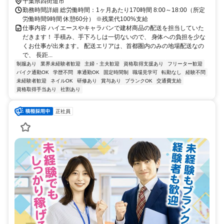
千葉県四街道市
勤務時間詳細 総労働時間：1ヶ月あたり170時間 8:00～18:00（所定
労働時間9時間 休憩60分） ※残業代100%支給
仕事内容 ハイエースやキャラバンで建材商品の配送を担当していた
だきます！ 手積み、手下ろしは一切ないので、 身体への負担を少な
くお仕事が出来ます。 配送エリアは、首都圏内のみの地場配送なの
で、 長距...
制服あり
業界未経験者歓迎
主婦・主夫歓迎
資格取得支援あり
フリーター歓迎
バイク通勤OK
学歴不問
車通勤OK
固定時間制
職場見学可
転勤なし
経験不問
未経験者歓迎
ネイルOK
研修あり
賞与あり
ブランクOK
交通費支給
資格取得手当あり
社割あり
正社員