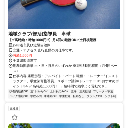
地域クラブ(部活)指導員 卓球
【✅高時給：時給1600円!!】月4回の勤務OK✅土日祝勤務
四街道市及び近隣自治体
交通・アクセス 直行直帰のお仕事です。
時給1,600円
千葉県四街道市
勤務時間詳細 土・日・祝日のいずれか ※1回 3時間程度（月4回ペー
ス）
仕事内容 雇用形態：アルバイト・パート 職種：トレーナー/インスト
ラクター、学童保育指導員、スポーツ講師/トレーナー <✨おすすめポ
イント✨> ✅ 高時給1,600円！ → 短時間で効率よく貢献でき...
扶養内勤務OK
週1日からOK
土日祝のみOK
主婦・主夫歓迎
フリーター歓迎
バイク通勤OK
学歴不問
車通勤OK
学生歓迎
転勤なし
ブランクOK
シフト制
正社員