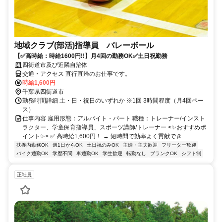
地域クラブ(部活)指導員 バレーボール
【✅高時給：時給1600円!!】月4回の勤務OK✅土日祝勤務
四街道市及び近隣自治体
交通・アクセス 直行直帰のお仕事です。
時給1,600円
千葉県四街道市
勤務時間詳細 土・日・祝日のいずれか ※1回 3時間程度（月4回ペー
ス）
仕事内容 雇用形態：アルバイト・パート 職種：トレーナー/インスト
ラクター、学童保育指導員、スポーツ講師/トレーナー <✨おすすめポ
イント✨> ✅ 高時給1,600円！ → 短時間で効率よく貢献でき...
扶養内勤務OK
週1日からOK
土日祝のみOK
主婦・主夫歓迎
フリーター歓迎
バイク通勤OK
学歴不問
車通勤OK
学生歓迎
転勤なし
ブランクOK
シフト制
正社員