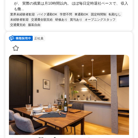
が、 実際の残業は月10時間以内。 ほぼ毎日定時退社ベースで、 収入
も働...
業界未経験者歓迎
バイク通勤OK
学歴不問
車通勤OK
固定時間制
転勤なし
未経験者歓迎
交通費全額支給
研修あり
賞与あり
オープニングスタッフ
交通費支給
服装自由
正社員