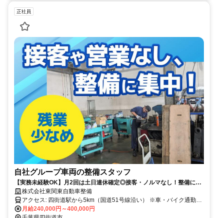
正社員
自社グループ車両の整備スタッフ
【実務未経験OK】月2回は土日連休確定◎接客・ノルマなし！整備に集
中できる環境／賞与年2回・資格手当あり
株式会社東関東自動車整備
アクセス: 四街道駅から5km（国道51号線沿い） ※車・バイク通勤
OK！ ※駐車場完備
月給240,000円～400,000円
千葉県四街道市