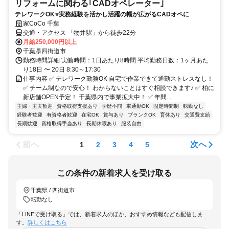
リフォームに関わる｢CADオペレーター｣
テレワークOK⭐実務経験を活かし活躍の幅が広がるCADオペに
家CoCo 千葉
交通・アクセス 「物井駅」から徒歩22分
月給250,000円以上
千葉県四街道市
勤務時間詳細 実働時間：1日あたり8時間 平均勤務日数：1ヶ月あた
り18日 〜 20日 8:30～17:30
仕事内容 ✅ テレワーク勤務OK 自宅で作業できて通勤ストレスなし！
✅ チーム制なので安心！ わからないことはすぐ相談できます♪ ✅ 柏に
新店舗OPEN予定！ 千葉県内で事業拡大中！ ✅ 年間...
主婦・主夫歓迎
資格取得支援あり
学歴不問
車通勤OK
固定時間制
転勤なし
経験者歓迎
有資格者歓迎
在宅OK
賞与あり
ブランクOK
育休あり
交通費支給
長期歓迎
資格取得手当あり
長期休暇あり
服装自由
前へ
次へ
1
2
3
4
5
この条件の新着求人を受け取る
千葉県 / 四街道市
転勤なし
「LINEで受け取る」では、新着求人のほか、おすすめ情報なども配信しま
す。
詳しくはこちら