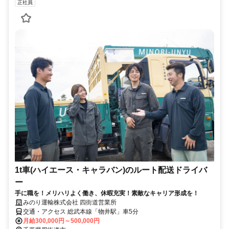
正社員
1t車(ハイエース・キャラバン)のルート配送ドライバ
ー
手に職を！メリハリよく働き、休暇充実！素敵なキャリア形成を！
みのり運輸株式会社 四街道営業所
交通・アクセス 総武本線「物井駅」車5分
月給300,000円～500,000円