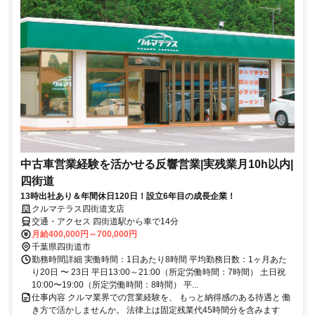
中古車営業経験を活かせる反響営業|実残業月10h以内|
四街道
13時出社あり＆年間休日120日！設立6年目の成長企業！
クルマテラス四街道支店
交通・アクセス 四街道駅から車で14分
月給400,000円～700,000円
千葉県四街道市
勤務時間詳細 実働時間：1日あたり8時間 平均勤務日数：1ヶ月あた
り20日 〜 23日 平日13:00～21:00（所定労働時間：7時間） 土日祝
10:00〜19:00（所定労働時間：8時間） 平...
仕事内容 クルマ業界での営業経験を、 もっと納得感のある待遇と 働
き方で活かしませんか。 法律上は固定残業代45時間分を含みます