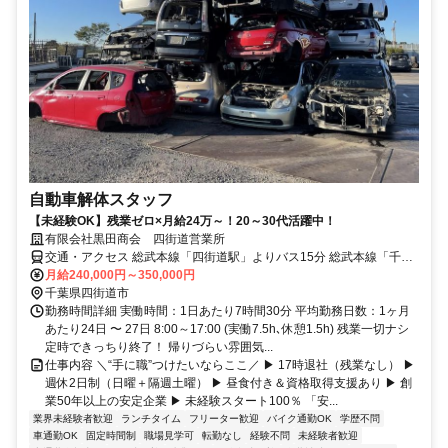
自動車解体スタッフ
【未経験OK】残業ゼロ×月給24万～！20～30代活躍中！
有限会社黒田商会 四街道営業所
交通・アクセス 総武本線「四街道駅」よりバス15分 総武本線「千葉
駅」より車30分 総武本線「佐倉駅」より車30分
月給240,000円～350,000円
千葉県四街道市
勤務時間詳細 実働時間：1日あたり7時間30分 平均勤務日数：1ヶ月
あたり24日 〜 27日 8:00～17:00 (実働7.5h､休憩1.5h) 残業一切ナシ
定時できっちり終了！ 帰りづらい雰囲気...
仕事内容 ＼“手に職”つけたいならここ／ ▶ 17時退社（残業なし） ▶
週休2日制（日曜＋隔週土曜） ▶ 昼食付き＆資格取得支援あり ▶ 創
業50年以上の安定企業 ▶ 未経験スタート100％ 「安...
業界未経験者歓迎
ランチタイム
フリーター歓迎
バイク通勤OK
学歴不問
車通勤OK
固定時間制
職場見学可
転勤なし
経験不問
未経験者歓迎