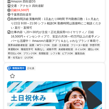
Amazon 四街道DS
交通・アクセス 四街道駅
日給16,500円
千葉県四街道市
勤務時間詳細 実働時間：1日あたり8時間 平均勤務日数：1ヶ月あた
り22日 9:00～21:00 シフト相談OK 勤務時間は面接時にご相談くださ
い 直行・直帰可
仕事内容 ＼20〜30代が主役！正社員採用×ロイヤリティ／ 日給
16,500円＋インセンティブで、安定の月36～45万円以上の若手メン
バーも活躍中！ Amazonの最新アプリ＆おしゃれなブランド車両で...
業界未経験者歓迎
副業・WワークOK
主婦・主夫歓迎
フリーター歓迎
学歴不問
車通勤OK
職場見学可
転勤なし
経験不問
未経験者歓迎
ネイルOK
週払いOK
即日払いOK
ブランクOK
長期歓迎
シフト制
ピアスOK
服装自由
寮・社宅あり
ひげOK
正社員