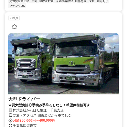
交通費全額支給
午前
経験者歓迎
有資格者歓迎
研修あり
夕方
賞与あり
ブランクOK
正社員
大型ドライバー
★要大型免許◎手積み手降ろしなし！希望休相談可★
株式会社かわばた輸送 千葉支店
交通・アクセス 四街道ICから車で10分
月給250,000円～400,000円
千葉県四街道市