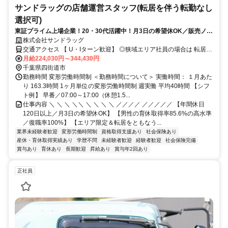
サンドラッグの店舗運営スタッフ(転居を伴う転勤なし
選択可)
東証プライム上場企業！20・30代活躍中！月3日の希望休OK／販売ノル
マなし／年収例32歳SV816万円／販促企画～商品管理など店舗運営がメ
株式会社サンドラッグ
インの仕事
交通アクセス 【 U・Iターン歓迎】 ◎狭域エリア社員の場合は 転居を
伴う転勤はありません。 ◎マイカー通勤OK
月給224,030円～344,430円
千葉県四街道市
勤務時間 変形労働時間制 ＜勤務時間について＞ 実働時間： １月あた
り 163.3時間 1ヶ月単位の変形労働時間制 週実働 平均40時間 【シフ
ト例】 早番／07:00～17:00（休憩1.5...
仕事内容 ＼ ＼ ＼ ＼＼ ＼ ＼ ＼ ＼ ／／／／ ／／／／／ 【年間休日
120日以上／月3日の希望休OK】 【男性の育休取得率85.6%の高水準
／復職率100%】 【エリア限定＆転居をともなう...
業界未経験者歓迎
変形労働時間制
資格取得支援あり
社会保険あり
産休・育休取得実績あり
学歴不問
未経験者歓迎
経験者歓迎
社会保険完備
賞与あり
育休あり
長期歓迎
昇給あり
賞与年2回あり
正社員