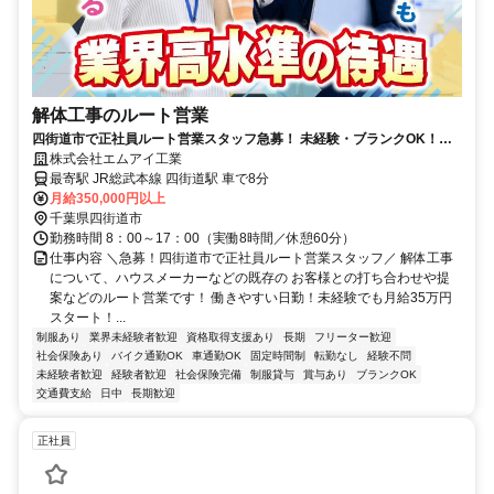
解体工事のルート営業
四街道市で正社員ルート営業スタッフ急募！ 未経験・ブランクOK！月
給35万円！年収900万円も可能！
株式会社エムアイ工業
最寄駅 JR総武本線 四街道駅 車で8分
月給350,000円以上
千葉県四街道市
勤務時間 8：00～17：00（実働8時間／休憩60分）
仕事内容 ＼急募！四街道市で正社員ルート営業スタッフ／ 解体工事
について、ハウスメーカーなどの既存の お客様との打ち合わせや提
案などのルート営業です！ 働きやすい日勤！未経験でも月給35万円
スタート！...
制服あり
業界未経験者歓迎
資格取得支援あり
長期
フリーター歓迎
社会保険あり
バイク通勤OK
車通勤OK
固定時間制
転勤なし
経験不問
未経験者歓迎
経験者歓迎
社会保険完備
制服貸与
賞与あり
ブランクOK
交通費支給
日中
長期歓迎
正社員