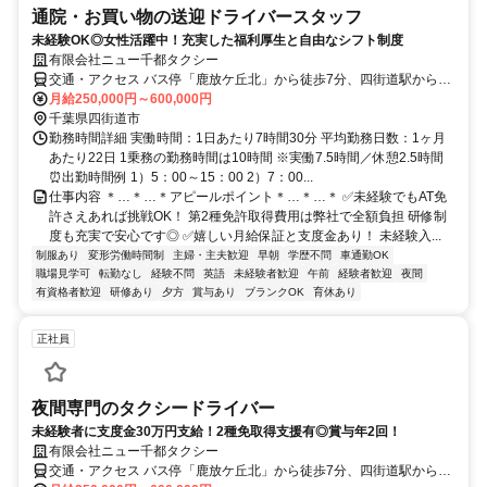
通院・お買い物の送迎ドライバースタッフ
未経験OK◎女性活躍中！充実した福利厚生と自由なシフト制度
有限会社ニュー千都タクシー
交通・アクセス バス停「鹿放ケ丘北」から徒歩7分、四街道駅から徒
歩45分
月給250,000円～600,000円
千葉県四街道市
勤務時間詳細 実働時間：1日あたり7時間30分 平均勤務日数：1ヶ月
あたり22日 1乗務の勤務時間は10時間 ※実働7.5時間／休憩2.5時間
⏰出勤時間例 1）5：00～15：00 2）7：00...
仕事内容 ＊…＊…＊アピールポイント＊…＊…＊ ✅未経験でもAT免
許さえあれば挑戦OK！ 第2種免許取得費用は弊社で全額負担 研修制
度も充実で安心です◎ ✅嬉しい月給保証と支度金あり！ 未経験入...
制服あり
変形労働時間制
主婦・主夫歓迎
早朝
学歴不問
車通勤OK
職場見学可
転勤なし
経験不問
英語
未経験者歓迎
午前
経験者歓迎
夜間
有資格者歓迎
研修あり
夕方
賞与あり
ブランクOK
育休あり
正社員
夜間専門のタクシードライバー
未経験者に支度金30万円支給！2種免取得支援有◎賞与年2回！
有限会社ニュー千都タクシー
交通・アクセス バス停「鹿放ケ丘北」から徒歩7分、四街道駅から徒