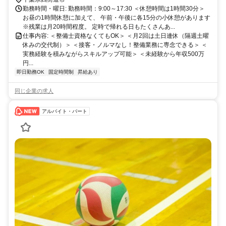
勤務時間・曜日: 勤務時間：9:00～17:30 ＜休憩時間は1時間30分＞
お昼の1時間休憩に加えて、 午前・午後に各15分の小休憩があります
※残業は月20時間程度。 定時で帰れる日もたくさんあ...
仕事内容: ＜整備士資格なくてもOK＞ ＜月2回は土日連休（隔週土曜
休みの交代制）＞ ＜接客・ノルマなし！整備業務に専念できる＞ ＜
実務経験を積みながらスキルアップ可能＞ ＜未経験から年収500万
円...
即日勤務OK
固定時間制
昇給あり
同じ企業の求人
アルバイト・パート