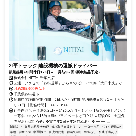
2t平トラック|建設機械の運搬ドライバー
新規採用⭐年間休日120日～！賞与年2回♪新車納品予定♪
株式会社NITTAI 千葉支店
交通・アクセス 「四街道駅」から車で8分、バス停「大日中央」から
徒歩10分
月給265,000円以上
千葉県四街道市
勤務時間詳細 実働時間：1日あたり8時間 平均勤務日数：1ヶ月あた
り21日 【勤務時間】7:00～16:00
仕事内容 ＼完全週休2日×月給26.5万円～！／ ✨【新規採用】メンバ
ー募集中✨ 夕方16時退勤×プライベートと両立◎ 未経験OK！大型免
許があれば即応募♪ ❖賞与年2回＋年次昇給あり❖ ―･―･...
制服あり
業界未経験者歓迎
資格取得支援あり
フリーター歓迎
バイク通勤OK
早朝
学歴不問
車通勤OK
固定時間制
職場見学可
転勤なし
住宅手当あり