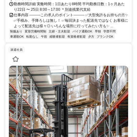
勤務時間詳細 実働時間：1日あたり8時間 平均勤務日数：1ヶ月あた
り22日 〜 25日 8:00～17:00 ＊別途残業代支給
仕事内容 ―――この求人のポイント――― ✅大型免許をお持ちの方✨
✅手積み、手降ろしは無し！ ✅毎回決まった配送先ではなく お客様に
よって配送先は様々◎ いろんな場所に行ってみたい方も✨ ...
制服あり
変形労働時間制
主婦・主夫歓迎
バイク通勤OK
早朝
学歴不問
車通勤OK
転勤なし
午前
経験者歓迎
有資格者歓迎
夕方
ブランクOK
派遣社員