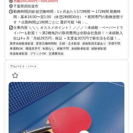
歩45分
月給250,000円～600,000円
千葉県四街道市
勤務時間詳細 総労働時間：1ヶ月あたり172時間 〜 172時間 勤務時
間：基本16:00〜翌1:00 （休憩2時間30分） ＊夜間専門の勤務形態で
す ＊出勤時間は1時間ごとに 選択可能 └例：...
仕事内容 ＼＼＼ オススメポイント！ ／／／ ✨未経験・ペーパードラ
イバーも歓迎！ ✨第2種免許の取得費用は全額会社負担！ ✨未経験入
社は4ヶ月「月給29万円」保証 ＋支度金30万円で新生活を応援！...
業界未経験者歓迎
変形労働時間制
主婦・主夫歓迎
資格取得支援あり
学歴不問
車通勤OK
職場見学可
転勤なし
経験不問
未経験者歓迎
経験者歓迎
有資格者歓迎
ブランクOK
交通費支給
アルバイト・パート