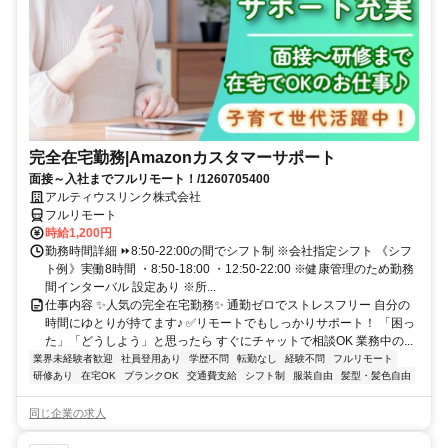
完全在宅勤務|Amazonカスタマーサポート
面接～入社までフルリモート！/1260705400
アルティウスリンク株式会社
フルリモート
時給1,200円
勤務時間詳細 ⏩8:50-22:00の間でシフト制 ※会社指定シフト 《シフ
ト例》実働8時間 ・8:50-18:00 ・12:50-22:00 ※健康管理のため勤務
間インターバル 設定あり ※所...
仕事内容 ✨人気の完全在宅勤務✨ 通勤ゼロでストレスフリー 自分の
時間にゆとりが持てます♪ ✅リモートでもしっかりサポート！ 「困っ
た」「どうしよう」と思ったら すぐにチャットで相談OK 業務中の...
業界未経験者歓迎
社員登用あり
学歴不問
転勤なし
経験不問
フルリモート
研修あり
在宅OK
ブランクOK
交通費支給
シフト制
服装自由
髪型・髪色自由
同じ企業の求人