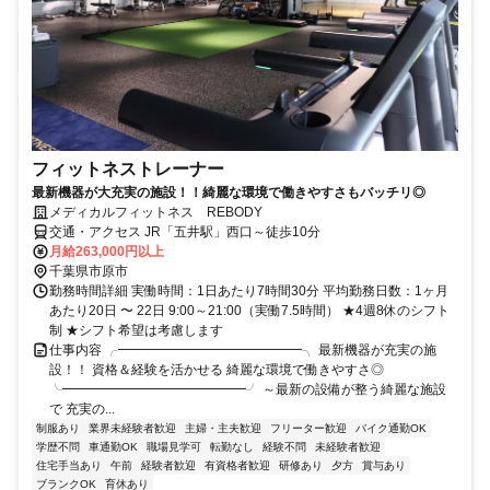
フィットネストレーナー
最新機器が大充実の施設！！綺麗な環境で働きやすさもバッチリ◎
メディカルフィットネス REBODY
交通・アクセス JR「五井駅」西口～徒歩10分
月給263,000円以上
千葉県市原市
勤務時間詳細 実働時間：1日あたり7時間30分 平均勤務日数：1ヶ月
あたり20日 〜 22日 9:00～21:00（実働7.5時間） ★4週8休のシフト
制 ★シフト希望は考慮します
仕事内容 ╭━━━━━━━━━━━━━━╮ 最新機器が充実の施
設！！ 資格＆経験を活かせる 綺麗な環境で働きやすさ◎
╰━━━━━━━━━━━━━━╯ ～最新の設備が整う綺麗な施設
で 充実の...
制服あり
業界未経験者歓迎
主婦・主夫歓迎
フリーター歓迎
バイク通勤OK
学歴不問
車通勤OK
職場見学可
転勤なし
経験不問
未経験者歓迎
住宅手当あり
午前
経験者歓迎
有資格者歓迎
研修あり
夕方
賞与あり
ブランクOK
育休あり