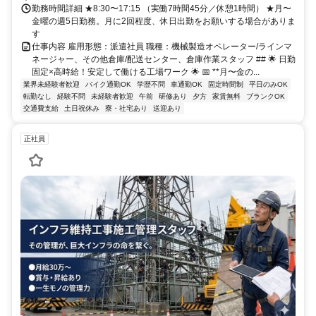
勤務時間詳細 ★8:30〜17:15 （実働7時間45分／休憩1時間） ★月〜
金曜の週5日勤務。月に2回程度、休日出勤をお願いする場合がありま
す
仕事内容 雇用形態：派遣社員 職種：機械製造オペレーター/ラインマ
ネージャー、その他倉庫/配送センター、倉庫作業スタッフ ## 🌟 日勤
固定×高時給！安定して働ける工場ワーク 🌟 📅 **月〜金の...
業界未経験者歓迎
バイク通勤OK
学歴不問
車通勤OK
固定時間制
平日のみOK
転勤なし
経験不問
未経験者歓迎
午前
研修あり
夕方
家賃無料
ブランクOK
交通費支給
土日祝休み
寮・社宅あり
送迎あり
正社員