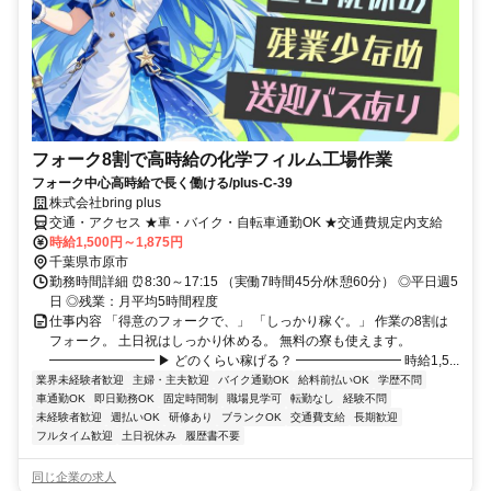
フォーク8割で高時給の化学フィルム工場作業
フォーク中心高時給で長く働ける/plus-C-39
株式会社bring plus
交通・アクセス ★車・バイク・自転車通勤OK ★交通費規定内支給
時給1,500円～1,875円
千葉県市原市
勤務時間詳細 ⏰8:30～17:15 （実働7時間45分/休憩60分） ◎平日週5
日 ◎残業：月平均5時間程度
仕事内容 「得意のフォークで、」 「しっかり稼ぐ。」 作業の8割は
フォーク。 土日祝はしっかり休める。 無料の寮も使えます。
━━━━━━━━ ▶ どのくらい稼げる？ ━━━━━━━━ 時給1,5...
業界未経験者歓迎
主婦・主夫歓迎
バイク通勤OK
給料前払いOK
学歴不問
車通勤OK
即日勤務OK
固定時間制
職場見学可
転勤なし
経験不問
未経験者歓迎
週払いOK
研修あり
ブランクOK
交通費支給
長期歓迎
フルタイム歓迎
土日祝休み
履歴書不要
同じ企業の求人