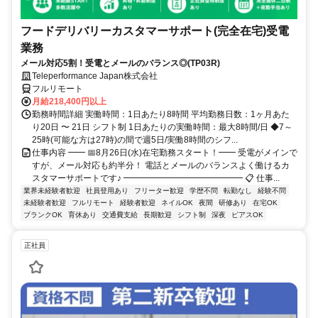
フードデリバリーカスタマーサポート(完全在宅)受電
業務
メール対応5割！受電とメールのバランス◎(TP03R)
Teleperformance Japan株式会社
フルリモート
月給218,400円以上
勤務時間詳細 実働時間：1日あたり8時間 平均勤務日数：1ヶ月あた
り20日 〜 21日 シフト制 1日あたりの実働時間：最大8時間/日 ◆7～
25時(可能な方は27時)の間で週5日/実働8時間のシフ...
仕事内容 ━━ 📅8月26日(水)在宅勤務スタート！━━ 受電がメインで
すが、メール対応も約半分！ 電話とメールのバランスよく働けるカ
スタマーサポートです♪ ━━━━━━━━━━━━━━ 📋 仕事...
業界未経験者歓迎
社員登用あり
フリーター歓迎
学歴不問
転勤なし
経験不問
未経験者歓迎
フルリモート
経験者歓迎
ネイルOK
夜間
研修あり
在宅OK
ブランクOK
育休あり
交通費支給
長期歓迎
シフト制
深夜
ピアスOK
正社員