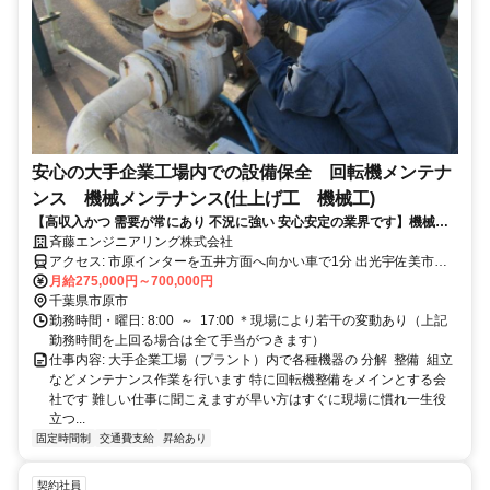
安心の大手企業工場内での設備保全 回転機メンテナ
ンス 機械メンテナンス(仕上げ工 機械工)
【高収入かつ 需要が常にあり 不況に強い 安心安定の業界です】機械い
じりが好きな方や未経験者歓迎！経験者は優遇いたします（給与面相談
斉藤エンジニアリング株式会社
可） ずっと体を使って現場作業ではなく経験や能力に合わせて適切
アクセス: 市原インターを五井方面へ向かい車で1分 出光宇佐美市原
なポジション（技術指導や現場管理など）をご用意いたしますので年齢
インターSS 297号店となり ローソン市原インター 297号店斜め向か
月給275,000円～700,000円
を重ねても活躍する事が可能です。また、退職金が必ずもらえる建設業
い
千葉県市原市
退職金共済に加入しておりますので退職後も安心です。
勤務時間・曜日: 8:00 ～ 17:00 ＊現場により若干の変動あり（上記
勤務時間を上回る場合は全て手当がつきます）
仕事内容: 大手企業工場（プラント）内で各種機器の 分解 整備 組立
などメンテナンス作業を行います 特に回転機整備をメインとする会
社です 難しい仕事に聞こえますが早い方はすぐに現場に慣れ一生役
立つ...
固定時間制
交通費支給
昇給あり
契約社員