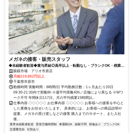
メガネの接客・販売スタッフ
◆未経験者歓迎◆賞与昇給◎高卒以上・転勤なし・ブランクOK・残業少
なめ・業界No1！
眼鏡市場 アリオ市原店
月給219,882円以上
千葉県市原市
勤務時間 実働時間：8時間/日 平均勤務日数：1ヶ月あたり20日
09:30-21:30内で実働8h ※週平均実働40h／店舗により異なる ※Wワ
ーク不可 年間休日117日。月の平均残業15時間以...
仕事内容 ◇◇◇◇◇ お仕事内容 ◇◇◇◇◇ お客様への接客を中心と
した業務をお任せいたします。 具体的には… お客様への商品説明や
提案、メガネの受け渡しなどの接客 購入までのサポート、また入社
後...
業界未経験者歓迎
変形労働時間制
車通勤OK
経験不問
研修あり
ブランクOK
交通費支給
社割あり