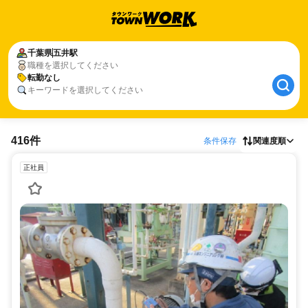
千葉県
五井駅
職種を選択してください
転勤なし
キーワードを選択してください
416件
条件保存
関連度順
正社員