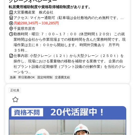
クレーンオペレーター
転居費用補助制度や資格取得補助制度があります。
大宮重機産業 株式会社
アクセス: マイカー通勤可（駐車場は会社敷地内のため無料です。）
交通費は会社までの距離に応じて支給しています。（月１７，０００
月給288,345円～338,285円
円上限） 例： 片道０ｋｍ～５ｋｍまで ８，０００円（※） 片
千葉県市原市
道５ｋｍ超１０ｋｍまで １０，０００円 片道１０ｋｍ超１５ｋｍ
勤務時間・曜日: ７：００～１７：００（休憩時間１２０分） この就
まで１２，０００円 片道１５ｋｍ超２０ｋｍまで１４，０００円
業時間は会社から作業現場までの移動時間を含んだ業務時間です。現
（※）交通費はどこから通っていても最低８，０００円は支給しま
場作業は主に８：００から開始します。 時間外労働あり 月平均
す。（上記の給与額に加算） 最寄り駅 ＪＲ内房線 五井駅から 徒
３５時...
歩２５分
仕事内容: 小型クレーン（１２ｔ）から大型クレーン（２５０ｔ）を
操作し、現場における重量物の移動を補助する業務です。 企業の自
社プラント設備の定期修理（プラント設備の分解作業）を当社のクレ
ーンをつ...
急募
即日勤務OK
固定時間制
交通費支給
正社員