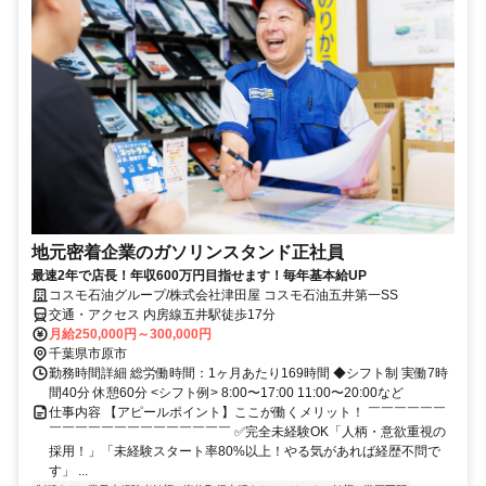
地元密着企業のガソリンスタンド正社員
最速2年で店長！年収600万円目指せます！毎年基本給UP
コスモ石油グループ/株式会社津田屋 コスモ石油五井第一SS
交通・アクセス 内房線五井駅徒歩17分
月給250,000円～300,000円
千葉県市原市
勤務時間詳細 総労働時間：1ヶ月あたり169時間 ◆シフト制 実働7時
間40分 休憩60分 <シフト例> 8:00〜17:00 11:00〜20:00など
仕事内容 【アピールポイント】ここが働くメリット！ ￣￣￣￣￣￣
￣￣￣￣￣￣￣￣￣￣￣￣￣￣ ✅完全未経験OK「人柄・意欲重視の
採用！」「未経験スタート率80%以上！やる気があれば経歴不問で
す」 ...