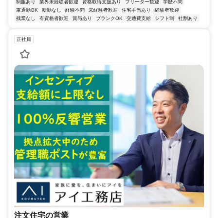
制服あり
業界未経験者歓迎
資格取得支援あり
フリーター歓迎
学歴不問
車通勤OK
転勤なし
経験不問
未経験者歓迎
住宅手当あり
経験者歓迎
残業なし
有資格者歓迎
賞与あり
ブランクOK
交通費支給
シフト制
社割あり
正社員
注文住宅の営業