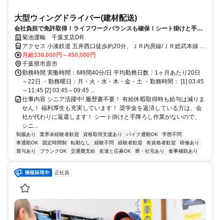
大型ウィングドライバー(建材配送)
会社負担で免許取得！ライフワークバランスも確保！シート掛けと手降
ろし作業がないのでシニアも活躍中です！
菊池運輸 千葉支店DR
アクセス 小湊鉄道 五井西口徒歩約20分、ＪＲ内房線/ＪＲ総武本線 五
井西口徒歩約20分、連絡バス 五井西口徒歩約20分 五井駅より車で10
月給330,000円～450,000円
分
千葉県市原市
勤務時間 実働時間：6時間40分/日 平均勤務日数：1ヶ月あたり20日
～22日 ・勤務曜日：月・火・水・木・金・土 ・勤務時間： [1] 03:45
～11:45 [2] 03:45～09:45 ...
仕事内容 シニア活躍中! 履歴書不要！ 有給休暇取得時も給与は減りま
せん！ 福利厚生も充実しています！ 奨学金を返済している方は、会
社が代わりに返還します！ シート掛けと手降ろし作業がないので、
シニ...
制服あり
業界未経験者歓迎
資格取得支援あり
バイク通勤OK
学歴不問
車通勤OK
固定時間制
転勤なし
経験不問
経験者歓迎
有資格者歓迎
研修あり
賞与あり
ブランクOK
交通費支給
友達と応募OK
寮・社宅あり
食事補助あり
正社員