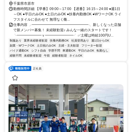
千葉県市原市
勤務時間詳細 【早番】09:00～17:00 【遅番】16:15～24:00 ●週1日
～OK ●平日のみOK ●土日のみOK ●扶養内勤務OK ●WワークOK ライ
フスタイルに合わせて 無理なく働...
仕事内容 ╭━━━━━━━━━━━━━━━━╮ 新しくなった店舗
で新メンバー募集！ 未経験歓迎♪ みんな一緒のスタートです！
╰━━━━━━━ｖ━━━━━━━━╯ ✅土曜は時給100円U...
制服あり
業界未経験者歓迎
扶養内勤務OK
社員登用あり
週1日からOK
副業・WワークOK
土日祝のみOK
主婦・主夫歓迎
フリーター歓迎
バイク通勤OK
シフト自由
学歴不問
車通勤OK
平日のみOK
転勤なし
経験不問
未経験者歓迎
午前
経験者歓迎
ネイルOK
正社員