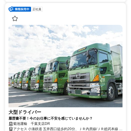
正社員
大型ドライバー
履歴書不要！今のお仕事に不安を感じていませんか？
菊池運輸 千葉支店DR
アクセス 小湊鉄道 五井西口徒歩約20分、ＪＲ内房線/ＪＲ総武本線 五