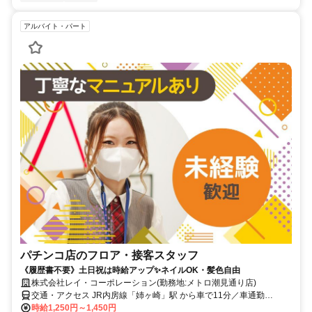
アルバイト・パート
パチンコ店のフロア・接客スタッフ
《履歴書不要》土日祝は時給アップ✨ネイルOK・髪色自由
株式会社レイ・コーポレーション(勤務地:メトロ潮見通り店)
交通・アクセス JR内房線「姉ヶ崎」駅 から車で11分／車通勤
OK（駐車場完備・ガソリン代支給）
時給1,250円～1,450円