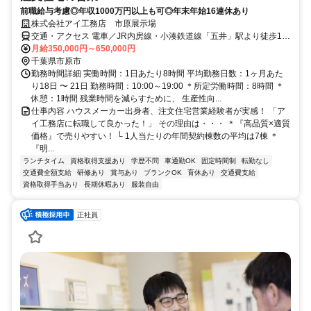
前職給与考慮◎年収1000万円以上も可◎年末年始16連休あり
株式会社アイ工務店 市原展示場
交通・アクセス 電車／JR内房線・小湊鉄道線「五井」駅より徒歩10
分 車／館山自動車道「市原IC」より車で5分
月給350,000円～650,000円
千葉県市原市
勤務時間詳細 実働時間：1日あたり8時間 平均勤務日数：1ヶ月あた
り18日 〜 21日 勤務時間：10:00～19:00 ＊所定労働時間：8時間 ＊
休憩：1時間 残業時間を減らすために、 生産性向...
仕事内容 ハウスメーカー出身者、注文住宅営業経験者が実感！ 「ア
イ工務店に転職して良かった！」 その理由は・・・ ＊『高品質×適質
価格』で売りやすい！ └ 1人当たりの年間契約棟数の平均は7棟 ＊
『明...
ランチタイム
資格取得支援あり
学歴不問
車通勤OK
固定時間制
転勤なし
交通費全額支給
研修あり
賞与あり
ブランクOK
育休あり
交通費支給
資格取得手当あり
長期休暇あり
服装自由
正社員