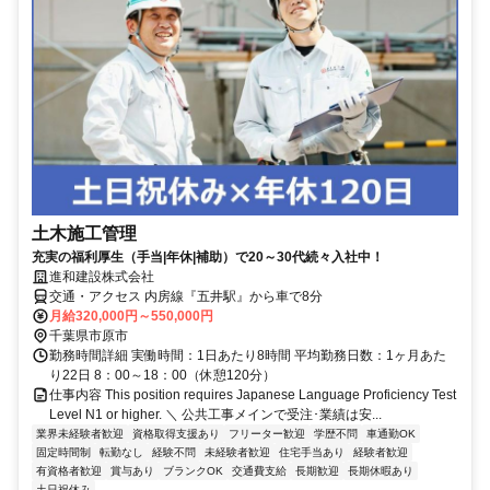
土木施工管理
充実の福利厚生（手当|年休|補助）で20～30代続々入社中！
進和建設株式会社
交通・アクセス 内房線『五井駅』から車で8分
月給320,000円～550,000円
千葉県市原市
勤務時間詳細 実働時間：1日あたり8時間 平均勤務日数：1ヶ月あた
り22日 8：00～18：00（休憩120分）
仕事内容 This position requires Japanese Language Proficiency Test
Level N1 or higher. ＼ 公共工事メインで受注･業績は安...
業界未経験者歓迎
資格取得支援あり
フリーター歓迎
学歴不問
車通勤OK
固定時間制
転勤なし
経験不問
未経験者歓迎
住宅手当あり
経験者歓迎
有資格者歓迎
賞与あり
ブランクOK
交通費支給
長期歓迎
長期休暇あり
土日祝休み