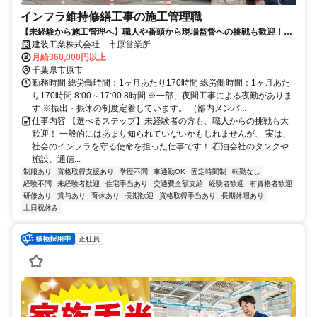
インフラ維持修繕工事の施工管理職
【未経験から施工管理へ】職人や番頭から現場監督への挑戦も歓迎！社
会インフラを守るチームの一員に！
建装工業株式会社 市原営業所
月給360,000円以上
千葉県市原市
勤務時間 総労働時間：1ヶ月あたり170時間 総労働時間：1ヶ月あた
り170時間 8:00～17:00 8時間 ※一部、夜間工事による夜勤がありま
す ※振出・振休の制度定着しています。 （部内メンバ...
仕事内容 【選べるステップ】未経験者の方も、職人からの挑戦も大
歓迎！ 一般的にはあまり知られていないかもしれませんが、 実は、
社会のインフラを守る使命を担った仕事です！ 石油会社のタンクや
施設、通信...
制服あり
資格取得支援あり
学歴不問
車通勤OK
固定時間制
転勤なし
経験不問
未経験者歓迎
住宅手当あり
交通費全額支給
経験者歓迎
有資格者歓迎
研修あり
賞与あり
育休あり
長期歓迎
資格取得手当あり
長期休暇あり
土日祝休み
正社員