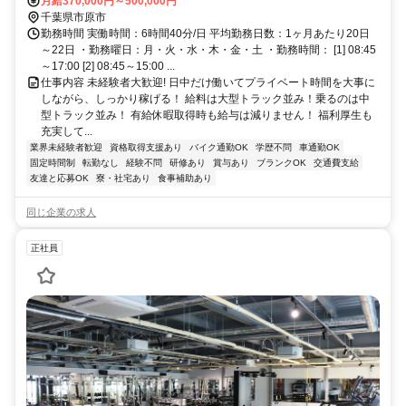
井西口徒歩約20分、連絡バス 五井西口徒歩約20分 五井駅より車で10
月給370,000円～500,000円
分
千葉県市原市
勤務時間 実働時間：6時間40分/日 平均勤務日数：1ヶ月あたり20日
～22日 ・勤務曜日：月・火・水・木・金・土 ・勤務時間： [1] 08:45
～17:00 [2] 08:45～15:00 ...
仕事内容 未経験者大歓迎! 日中だけ働いてプライベート時間を大事に
しながら、しっかり稼げる！ 給料は大型トラック並み！乗るのは中
型トラック並み！ 有給休暇取得時も給与は減りません！ 福利厚生も
充実して...
業界未経験者歓迎
資格取得支援あり
バイク通勤OK
学歴不問
車通勤OK
固定時間制
転勤なし
経験不問
研修あり
賞与あり
ブランクOK
交通費支給
友達と応募OK
寮・社宅あり
食事補助あり
同じ企業の求人
正社員