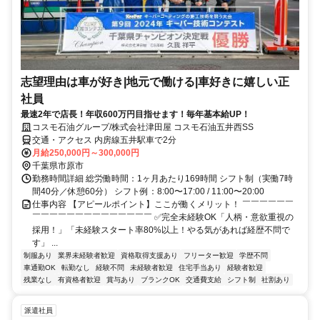
志望理由は車が好き|地元で働ける|車好きに嬉しい正
社員
最速2年で店長！年収600万円目指せます！毎年基本給UP！
コスモ石油グループ/株式会社津田屋 コスモ石油五井西SS
交通・アクセス 内房線五井駅車で2分
月給250,000円～300,000円
千葉県市原市
勤務時間詳細 総労働時間：1ヶ月あたり169時間 シフト制（実働7時
間40分／休憩60分） シフト例：8:00〜17:00 / 11:00〜20:00
仕事内容 【アピールポイント】ここが働くメリット！ ￣￣￣￣￣￣
￣￣￣￣￣￣￣￣￣￣￣￣￣￣ ✅完全未経験OK「人柄・意欲重視の
採用！」「未経験スタート率80%以上！やる気があれば経歴不問で
す」 ...
制服あり
業界未経験者歓迎
資格取得支援あり
フリーター歓迎
学歴不問
車通勤OK
転勤なし
経験不問
未経験者歓迎
住宅手当あり
経験者歓迎
残業なし
有資格者歓迎
賞与あり
ブランクOK
交通費支給
シフト制
社割あり
派遣社員