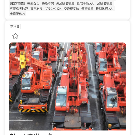
固定時間制
転勤なし
経験不問
未経験者歓迎
住宅手当あり
経験者歓迎
有資格者歓迎
賞与あり
ブランクOK
交通費支給
長期歓迎
長期休暇あり
土日祝休み
正社員