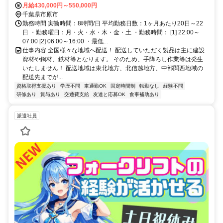
井西口徒歩約20分、連絡バス 五井西口徒歩約20分 五井駅より車で10
月給430,000円～550,000円
分
千葉県市原市
勤務時間 実働時間：8時間/日 平均勤務日数：1ヶ月あたり20日～22
日 ・勤務曜日：月・火・水・木・金・土 ・勤務時間： [1] 22:00～
07:00 [2] 06:00～16:00 ・最低...
仕事内容 全国様々な地域へ配送！ 配送していただく製品は主に建設
資材や鋼材、鉄材等となります。 そのため、手降ろし作業等は発生
いたしません！ 配送地域は東北地方、北信越地方、中部関西地域の
配送先までが...
資格取得支援あり
学歴不問
車通勤OK
固定時間制
転勤なし
経験不問
研修あり
賞与あり
交通費支給
友達と応募OK
食事補助あり
派遣社員