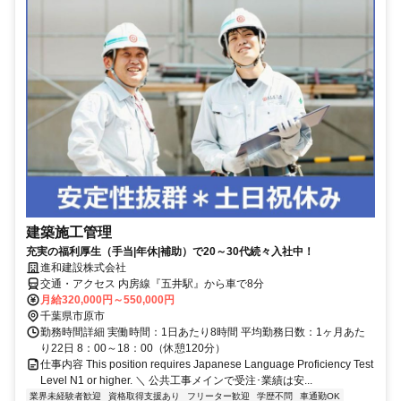
建築施工管理
充実の福利厚生（手当|年休|補助）で20～30代続々入社中！
進和建設株式会社
交通・アクセス 内房線『五井駅』から車で8分
月給320,000円～550,000円
千葉県市原市
勤務時間詳細 実働時間：1日あたり8時間 平均勤務日数：1ヶ月あた
り22日 8：00～18：00（休憩120分）
仕事内容 This position requires Japanese Language Proficiency Test
Level N1 or higher. ＼ 公共工事メインで受注･業績は安...
業界未経験者歓迎
資格取得支援あり
フリーター歓迎
学歴不問
車通勤OK