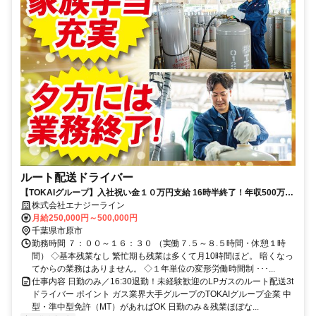
ルート配送ドライバー
【TOKAIグループ】入社祝い金１０万円支給 16時半終了！年収500万円
～！ 冬は月収50万円も可
株式会社エナジーライン
月給250,000円～500,000円
千葉県市原市
勤務時間 ７：００～１６：３０ （実働７.５～８.５時間・休憩１時
間） ◇基本残業なし 繁忙期も残業は多くて月10時間ほど。 暗くなっ
てからの業務はありません。 ◇１年単位の変形労働時間制 ･･･...
仕事内容 日勤のみ／16:30退勤！未経験歓迎のLPガスのルート配送3t
ドライバー ポイント ガス業界大手グループのTOKAIグループ企業 中
型・準中型免許（MT）があればOK 日勤のみ＆残業ほぼな...