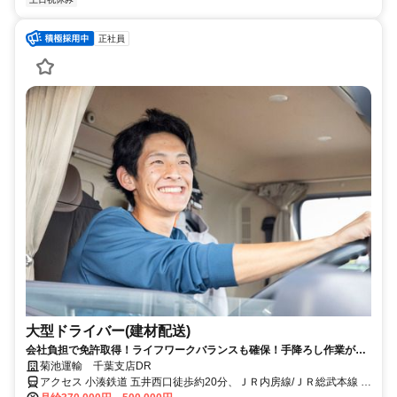
正社員
大型ドライバー(建材配送)
会社負担で免許取得！ライフワークバランスも確保！手降ろし作業がな
いのでシニアも活躍中です！
菊池運輸 千葉支店DR
アクセス 小湊鉄道 五井西口徒歩約20分、ＪＲ内房線/ＪＲ総武本線 五