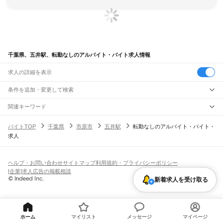
千葉県、五井駅、転勤なしのアルバイト・バイト求人情報
求人の詳細を表示
条件を追加・変更して検索
市区町村を追加・変更
関連キーワード
完全在宅ワーク 全国
シール貼り 在宅
現在地周辺
ガチャガチャ
犬カフェ
千葉県
駅を追加・変更
バイトTOP
千葉県
市原市
五井駅
転勤なしのアルバイト・バイト・
千葉県
すべて
求人
千葉市
すべて
職種を追加・変更
JR武蔵野線
中央区
花見川区
稲毛区
若葉区
緑区
美浜区
南流山駅
新松戸駅
新八柱駅
東松戸駅
市川大野駅
船橋法典駅
西船橋駅
飲食・フードサービス
銚子市
市川市
船橋市
館山市
木更津市
松戸市
野田市
茂原市
成田市
佐倉市
東金市
特徴を追加・変更
飲食・フードサービス
すべて
ヘルプ・お問い合わせ
サイトマップ
利用規約・プライバシーポリシー
JR中央・総武線
旭市
習志野市
柏市
勝浦市
市原市
流山市
八千代市
我孫子市
鴨川市
鎌ケ谷市
ホールスタッフ
キッチンスタッフ
皿洗い・洗い場
精肉・鮮魚加工
給食調理
人気
[企業]求人広告の掲載相談
市川駅
本八幡駅
下総中山駅
西船橋駅
船橋駅
東船橋駅
津田沼駅
幕張本郷駅
幕張駅
君津市
富津市
浦安市
四街道市
袖ケ浦市
八街市
印西市
白井市
富里市
南房総市
雇用形態を追加・変更
パン屋（ベーカリー）
フードカウンター販売員
バー（BAR）・バーテンダー
日払いOK
高校生歓迎
学生歓迎
深夜の仕事
髪型・髪色自由
ひげOK
ネイルOK
新着求人を受け取る
新検見川駅
稲毛駅
西千葉駅
千葉駅
匝瑳市
香取市
山武市
いすみ市
大網白里市
印旛郡
香取郡
山武郡
長生郡
夷隅郡
飲食店補助（開店・閉店準備）
飲食店（店長・マネージャー）
ピアスOK
アルバイト・パート
履歴書不要
オープニングスタッフ
留学生・外国人活躍中
安房郡
都道府県を変更
営業・販売
JR総武本線
勤務期間
正社員
市川駅
船橋駅
津田沼駅
稲毛駅
千葉駅
東千葉駅
都賀駅
四街道駅
物井駅
佐倉駅
営業・販売
すべて
短期
契約社員
単発・1日OK
長期
期間限定（春夏冬休み等）
南酒々井駅
榎戸駅
八街駅
日向駅
成東駅
松尾駅
横芝駅
飯倉駅
八日市場駅
干潟駅
旭駅
営業
テレフォンアポインター（テレアポ）
ルートセールス
コンビニ
シフト
派遣社員
ホーム
マイリスト
メッセージ
マイページ
飯岡駅
倉橋駅
猿田駅
松岸駅
銚子駅
フードカウンター販売員
アパレル
家電量販店・携帯販売（携帯ショップ）
土日祝のみOK
業務委託
平日のみOK
週1日からOK
週2・3日からOK
週4日以上OK