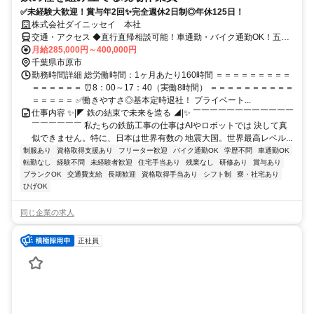
✅未経験大歓迎！賞与年2回✨完全週休2日制◎年休125日！
株式会社ダイニッセイ 本社
交通・アクセス ◆直行直帰相談可能！車通勤・バイク通勤OK！五井
駅から車で10分！
月給285,000円～400,000円
千葉県市原市
勤務時間詳細 総労働時間：1ヶ月あたり160時間 ＝＝＝＝＝＝＝＝＝
＝＝＝＝＝＝ ⏰8：00～17：40（実働8時間） ＝＝＝＝＝＝＝＝＝＝
＝＝＝＝＝ ✅働きやすさ◎基本定時退社！ プライベート...
仕事内容 ✨|◤ 鉄の結束で未来を造る ◢|✨ ￣￣￣￣￣￣￣￣￣￣￣￣
￣￣￣￣￣￣ 私たちの鉄筋工事の仕事はAIやロボットでは 決して真
似できません。特に、日本は世界有数の 地震大国。世界最高レベル...
制服あり
資格取得支援あり
フリーター歓迎
バイク通勤OK
学歴不問
車通勤OK
転勤なし
経験不問
未経験者歓迎
住宅手当あり
残業なし
研修あり
賞与あり
ブランクOK
交通費支給
長期歓迎
資格取得手当あり
シフト制
寮・社宅あり
ひげOK
同じ企業の求人
正社員