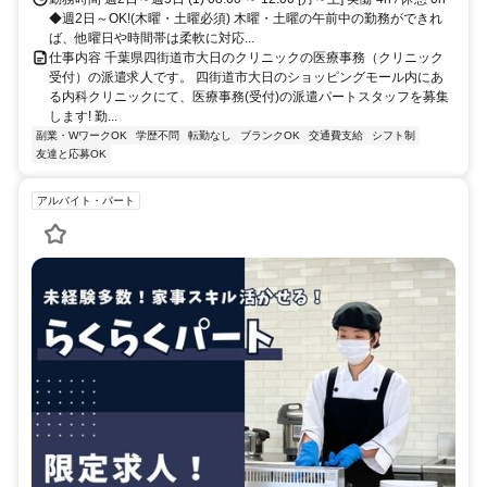
◆週2日～OK!(木曜・土曜必須) 木曜・土曜の午前中の勤務ができれ
ば、他曜日や時間帯は柔軟に対応...
仕事内容 千葉県四街道市大日のクリニックの医療事務（クリニック
受付）の派遣求人です。 四街道市大日のショッピングモール内にあ
る内科クリニックにて、医療事務(受付)の派遣パートスタッフを募集
します! 勤...
副業・WワークOK
学歴不問
転勤なし
ブランクOK
交通費支給
シフト制
友達と応募OK
アルバイト・パート