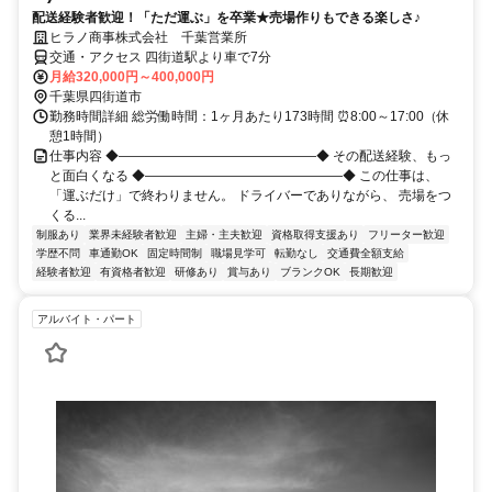
配送経験者歓迎！「ただ運ぶ」を卒業★売場作りもできる楽しさ♪
ヒラノ商事株式会社 千葉営業所
交通・アクセス 四街道駅より車で7分
月給320,000円～400,000円
千葉県四街道市
勤務時間詳細 総労働時間：1ヶ月あたり173時間 ⏰8:00～17:00（休
憩1時間）
仕事内容 ◆―――――――――――――――◆ その配送経験、もっ
と面白くなる ◆―――――――――――――――◆ この仕事は、
「運ぶだけ」で終わりません。 ドライバーでありながら、 売場をつ
くる...
制服あり
業界未経験者歓迎
主婦・主夫歓迎
資格取得支援あり
フリーター歓迎
学歴不問
車通勤OK
固定時間制
職場見学可
転勤なし
交通費全額支給
経験者歓迎
有資格者歓迎
研修あり
賞与あり
ブランクOK
長期歓迎
アルバイト・パート