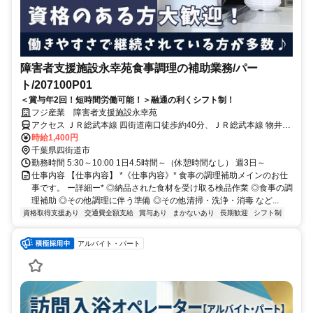
障害者支援施設永幸苑食事調理の補助業務/パー
ト/207100P01
＜賞与年2回！短時間労働可能！＞融通の利くシフト制！
フジ産業 障害者支援施設永幸苑
アクセス ＪＲ総武本線 四街道南口徒歩約40分、ＪＲ総武本線 物井西
口徒歩約43分、千葉都市モノレール２号線 千城台北出入口1徒歩約56
時給1,400円
分 ＪＲ総武本線 四街道駅 車８分
千葉県四街道市
勤務時間 5:30～10:00 1日4.5時間～（休憩時間なし） 週3日～
仕事内容 【仕事内容】 *《仕事内容》* 食事の調理補助メインのお仕
事です。 ー詳細ー* ◎納品された食材を受け取る検品作業 ◎食事の調
理補助 ◎その他調理に伴う準備 ◎その他清掃・洗浄・消毒 など...
資格取得支援あり
交通費全額支給
賞与あり
まかないあり
長期歓迎
シフト制
アルバイト・パート