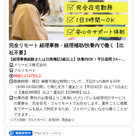
完全リモート 経理事務・経理補助/扶養内で働く【出
社不要】
【経理事務経験または日商簿記3級以上】扶養内OK！平日昼間３h～。
完全在宅で育児・介護中の方も大歓迎♪
メリービズ株式会社
フルリモート
時給1,232円以上
勤務時間・曜日: 稼働可能な時間について、下記3つの条件を日中
（9:00-19:00の間）で満たす方 * 週あたり【平日3日】 以上 * 1日あた
り【連続3時間】 以上 * 週合計【15時間】以上...
仕事内容: 弊社のお客様よりご依頼いただいている経理代行サービス
の業務を、完全在宅・フルリモートでお任せします。案件ごとに複数
名でチームを組んで対応するため、フォローし合いながら働くことが
できます。...
シフト自由
フルリモート
在宅OK
昇給あり
アルバイト・パート