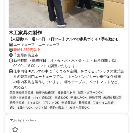
木工家具の製作
【未経験OK・週3~5日・1日5h～】クルマの家具づくり！手を動かして
「形にする楽しさ」を実感できる◎
エーキューブ エーキューブ
時給1,350円以上
千葉県四街道市
勤務時間 ・勤務曜日：月・火・水・木・金・土 ・勤務時間： [1]
09:00～18:00 シフトで調整いたします。
仕事内容 ■クルマの中に「くつろぎ空間」をつくる フレックス株式会
社の製造部門エーキューブでは、 キャンピングカーや車中泊仕様車
の車内家具を製作しています。 棚やテーブル、ベッドマットなど、
木のぬく...
業界未経験者歓迎
扶養内勤務OK
社員登用あり
副業・WワークOK
主婦・主夫歓迎
バイク通勤OK
車通勤OK
平日のみOK
経験不問
未経験者歓迎
経験者歓迎
ネイルOK
ブランクOK
交通費支給
長期歓迎
フルタイム歓迎
週2・3日からOK
シフト制
長期休暇あり
友達と応募OK
アルバイト・パート