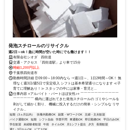
発泡スチロールのリサイクル
週2日～ok！急に時間が空いた時にでも働けます！！
有限会社シオダ 四街道
交通・アクセス 「四街道駅」より車で15分
時給1,200円以上
千葉県四街道市
勤務時間詳細 ⏰09:00～18:00内なら ⇒週1日～、1日2時間～OK！ 無
理なく週3日/週5日で安定収入 シフトは基本希望通りになります ≪子
育てに理解あり！≫ スタッフの中には家事・育児と...
仕事内容 ⭐アルバイト・パートほぼ女性♪⭐ ￣￣￣￣￣￣￣￣￣￣￣
￣￣￣￣￣￣ 構内に運ばれてきた発泡スチロールの ゴミやシールを
剥がして細かく割り、 機械に投入するだけの簡単・シンプルな リサ
イクル...
短期（3ヵ月以内）
扶養内勤務OK
副業・WワークOK
主婦・主夫歓迎
バイク通勤OK
短期
シフト自由
学歴不問
車通勤OK
即日勤務OK
平日のみOK
学生歓迎
未経験者歓迎
午前
ネイルOK
月1シフト提出
夕方
長期歓迎
週2・3日からOK
ピアスOK