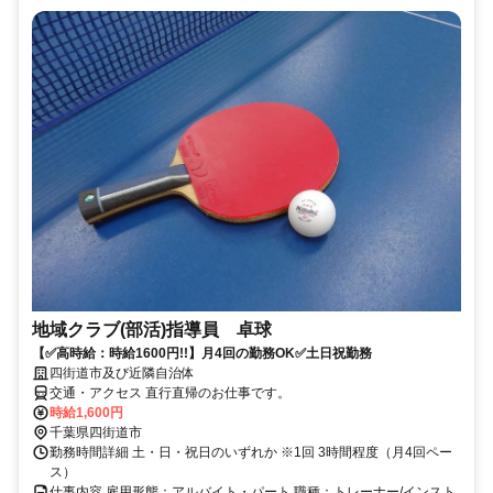
地域クラブ(部活)指導員 卓球
【✅高時給：時給1600円!!】月4回の勤務OK✅土日祝勤務
四街道市及び近隣自治体
交通・アクセス 直行直帰のお仕事です。
時給1,600円
千葉県四街道市
勤務時間詳細 土・日・祝日のいずれか ※1回 3時間程度（月4回ペー
ス）
仕事内容 雇用形態：アルバイト・パート 職種：トレーナー/インスト