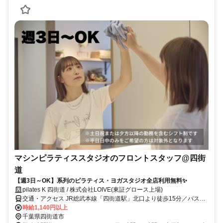
マシンピラティススタジオのフロントスタッフ@四街
道
【週3日～OK】系列のピラティス・ヨガスタジオ全店利用無料✨
pilates K 四街道 / 株式会社LOIVE(東証グロース上場)
交通・アクセス JR総武本線「四街道駅」北口より徒歩15分／バス停
「桜ヶ丘入口」より徒歩1分
時給1,140円以上
千葉県四街道市