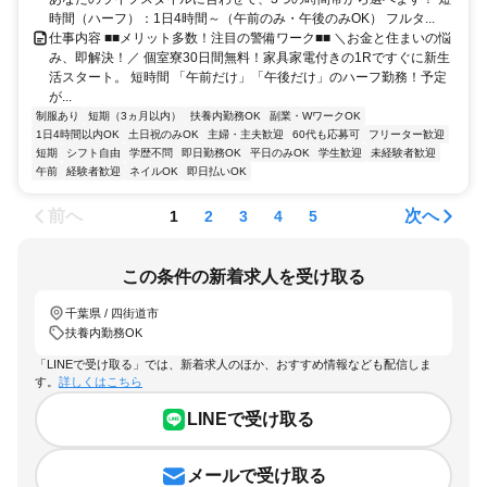
時間（ハーフ）：1日4時間～（午前のみ・午後のみOK） フルタ...
仕事内容 ■■メリット多数！注目の警備ワーク■■ ＼お金と住まいの悩
み、即解決！／ 個室寮30日間無料！家具家電付きの1Rですぐに新生
活スタート。 短時間 「午前だけ」「午後だけ」のハーフ勤務！予定
が...
制服あり
短期（3ヵ月以内）
扶養内勤務OK
副業・WワークOK
1日4時間以内OK
土日祝のみOK
主婦・主夫歓迎
60代も応募可
フリーター歓迎
短期
シフト自由
学歴不問
即日勤務OK
平日のみOK
学生歓迎
未経験者歓迎
午前
経験者歓迎
ネイルOK
即日払いOK
前へ
次へ
1
2
3
4
5
この条件の新着求人を受け取る
千葉県 / 四街道市
扶養内勤務OK
「LINEで受け取る」では、新着求人のほか、おすすめ情報なども配信しま
す。
詳しくはこちら
LINEで受け取る
メールで受け取る