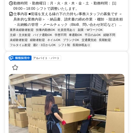
勤務時間 ・勤務曜日：月・火・水・木・金・土 ・勤務時間： [1]
09:00～18:00 シフトで調整いたします。
仕事内容 ■現場を支える縁の下の力持ち♪事務スタッフの募集です ＜
具体的な業務内容＞ ・納品書、請求書の締め作業 ・棚卸 ・陸送依頼
・出納帳の管理 ・メールチェック（BtoB、問い合わせ対応など） ...
業界未経験者歓迎
扶養内勤務OK
社員登用あり
副業・WワークOK
主婦・主夫歓迎
バイク通勤OK
学歴不問
車通勤OK
平日のみOK
経験不問
未経験者歓迎
経験者歓迎
ネイルOK
ブランクOK
交通費支給
長期歓迎
フルタイム歓迎
週2・3日からOK
シフト制
長期休暇あり
アルバイト・パート