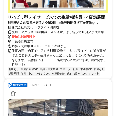
リハビリ型デイサービスでの生活相談員・4店舗展開
利用者さんの送迎出来る方☆週2日～×勤務時間選択可☆夜勤なし
株式会社鳥丈/リハプライド四街道
交通・アクセス JR成田線「四街道駅」より徒歩で16分／京成本線
「勝田台駅」より車でで15分
時給1,300円以上
千葉県四街道市
勤務時間詳細 08:30～17:30 ※夜勤なし
仕事内容 ご自宅で生活する利用者様が「リハプライド」に通う事が
増え ご自身の仕事や生活をもっと楽しめるようになる為のお手伝い
をします。 具体的には・・・ ・施設内での生活指導や介護に関する
相談 ・地...
制服あり
扶養内勤務OK
主婦・主夫歓迎
フリーター歓迎
車通勤OK
転勤なし
経験不問
午前
夕方
ブランクOK
交通費支給
週2・3日からOK
シフト制
アルバイト・パート