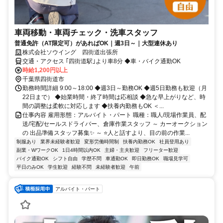
車両移動・車両チェック・洗車スタッフ
普通免許（AT限定可）があればOK｜週3日～｜大型連休あり
株式会社ソウイング 四街道出張所
交通・アクセス ｢四街道駅｣より車8分 ◆車・バイク通勤OK
時給1,200円以上
千葉県四街道市
勤務時間詳細 9:00～18:00 ◆週3日～勤務OK ◆週5日勤務も歓迎（月
22日まで） ◆始業時間・終了時間は応相談 ◆急な早上がりなど、時
間の調整は柔軟に対応します ◆扶養内勤務もOK ＜...
仕事内容 雇用形態：アルバイト・パート 職種：職人/現場作業員、配
送/宅配/セールスドライバー、倉庫作業スタッフ ～ カーオークション
の 出品準備スタッフ募集✨ ～ ⭐人と話すより、目の前の作業...
制服あり
業界未経験者歓迎
変形労働時間制
扶養内勤務OK
社員登用あり
副業・WワークOK
1日4時間以内OK
主婦・主夫歓迎
フリーター歓迎
バイク通勤OK
シフト自由
学歴不問
車通勤OK
即日勤務OK
職場見学可
平日のみOK
学生歓迎
経験不問
未経験者歓迎
午前
アルバイト・パート