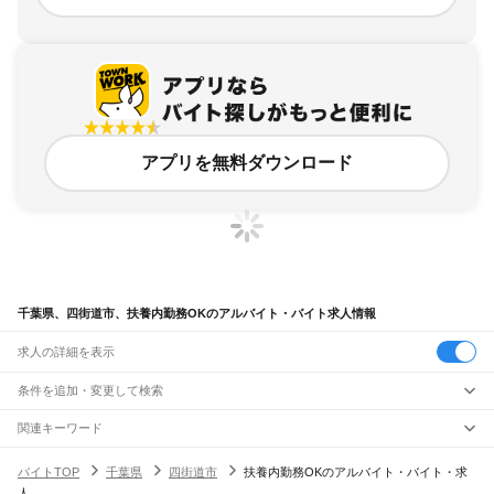
アプリを無料ダウンロード
千葉県、四街道市、扶養内勤務OKのアルバイト・バイト求人情報
求人の詳細を表示
条件を追加・変更して検索
市区町村を追加・変更
関連キーワード
千葉県 四街道市 扶養外
千葉県 四街道市 内職
千葉県 松戸市 扶養内勤務ok
千葉県
駅を追加・変更
バイトTOP
千葉県
四街道市
扶養内勤務OKのアルバイト・バイト・求
千葉県 千葉市 扶養内勤務OK 子育て
千葉県 四街道市 介護職
千葉県
すべて
人
千葉市
すべて