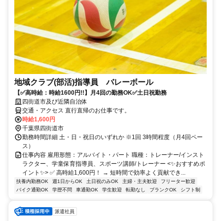
地域クラブ(部活)指導員 バレーボール
【✅高時給：時給1600円!!】月4回の勤務OK✅土日祝勤務
四街道市及び近隣自治体
交通・アクセス 直行直帰のお仕事です。
時給1,600円
千葉県四街道市
勤務時間詳細 土・日・祝日のいずれか ※1回 3時間程度（月4回ペー
ス）
仕事内容 雇用形態：アルバイト・パート 職種：トレーナー/インスト
ラクター、学童保育指導員、スポーツ講師/トレーナー <✨おすすめポ
イント✨> ✅ 高時給1,600円！ → 短時間で効率よく貢献でき...
扶養内勤務OK
週1日からOK
土日祝のみOK
主婦・主夫歓迎
フリーター歓迎
バイク通勤OK
学歴不問
車通勤OK
学生歓迎
転勤なし
ブランクOK
シフト制
派遣社員