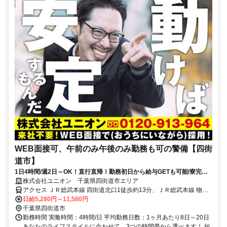
WEB面接可、午前のみ午後のみ勤務も可の警備【四街
道市】
1日4時間/週2日～OK！直行直帰！勤務初日から給与GETも可能/寮完備
＆携帯貸与♪
株式会社ユニオン 千葉県四街道市エリア
アクセス ＪＲ総武本線 四街道北口1徒歩約13分、ＪＲ総武本線 物井
東口徒歩約50分、ＪＲ総武本線 都賀西口徒歩約55分 千葉県四街道市
日給5,280円～11,580円
エリア（四街道駅、物井駅、佐倉駅、千葉駅等）
千葉県四街道市
勤務時間 実働時間：4時間/日 平均勤務日数：1ヶ月あたり8日～20日
あなたのライフスタイルに合わせて、3つの時間帯から選べます！ 短