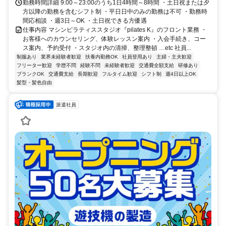
勤務時間詳細 9:00～23:00のうち1日4時間～8時間 ・土日祝または夕
方以降の勤務を含むシフト制 ・平日日中のみの勤務は不可 ・勤務時
間応相談 ・週3日～OK ・土日祝できる方優遇
仕事内容 マシンピラティススタジオ『pilates K』のフロント業務 ・
お客様へのカウンセリング、体験レッスン案内 ・入会手続き、コー
ス案内、予約受付 ・スタジオ内の清掃、整理整頓 …etc 社員...
制服あり
業界未経験者歓迎
扶養内勤務OK
社員登用あり
主婦・主夫歓迎
フリーター歓迎
学歴不問
経験不問
未経験者歓迎
交通費全額支給
研修あり
ブランクOK
交通費支給
長期歓迎
フルタイム歓迎
シフト制
週4日以上OK
髪型・髪色自由
派遣社員