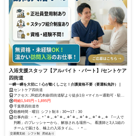
入浴支援スタッフ【アルバイト・パート】/セントケア
四街道
一瞬一瞬を大切に！心が動くしごと！介護資格不要（要運転免許）｜
セントケア四街道
アクセス: JR総武本線/四街道駅より徒歩1分 <マイカー通勤可・駐車
場完備>
時給1,545円～1,895円
千葉県四街道市
勤務時間・曜日: シフト制 8：30〜17：30
仕事内容: ・＊.｡.＊ﾟ＊.｡.＊ﾟ＊.｡.＊ﾟ＊.｡.＊ﾟ＊.｡.＊ﾟ＊.｡.＊ 「一人で
判断」のプレッシャーから、解放される場所へ。 看護師と3人1組の
チームで届ける、極上の入浴タイム。 ・＊...
交通費支給
シフト制
昇給あり