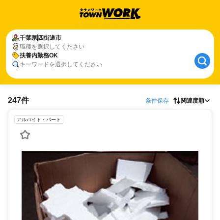
千葉県
四街道市
職種を選択してください
扶養内勤務OK
キーワードを選択してください
247件
条件保存
関連度順
アルバイト・パート