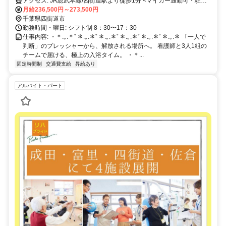
アクセス: JR総武本線/四街道駅より徒歩1分 <マイカー通勤可・駐車
場完備>
月給236,500円～273,500円
千葉県四街道市
勤務時間・曜日: シフト制 8：30〜17：30
仕事内容: ・＊.｡.＊ﾟ＊.｡.＊ﾟ＊.｡.＊ﾟ＊.｡.＊ﾟ＊.｡.＊ﾟ＊.｡.＊ 「一人で
判断」のプレッシャーから、解放される場所へ。 看護師と3人1組の
チームで届ける、極上の入浴タイム。 ・＊...
固定時間制
交通費支給
昇給あり
アルバイト・パート