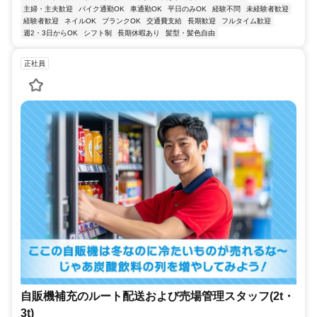
主婦・主夫歓迎
バイク通勤OK
車通勤OK
平日のみOK
経験不問
未経験者歓迎
経験者歓迎
ネイルOK
ブランクOK
交通費支給
長期歓迎
フルタイム歓迎
週2・3日からOK
シフト制
長期休暇あり
髪型・髪色自由
正社員
自販機補充のルート配送および売場管理スタッフ(2t・
3t)