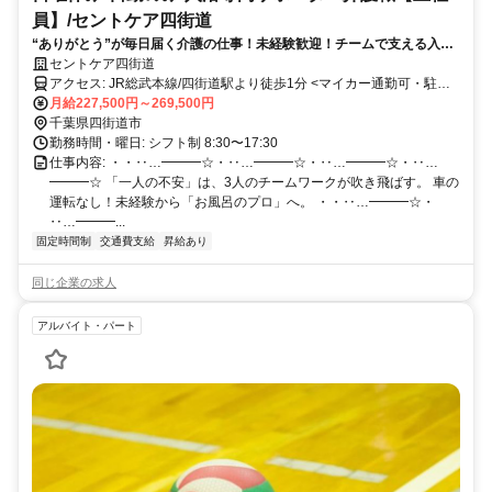
員】/セントケア四街道
“ありがとう”が毎日届く介護の仕事！未経験歓迎！チームで支える入浴
ケア／無資格から正社員
セントケア四街道
アクセス: JR総武本線/四街道駅より徒歩1分 <マイカー通勤可・駐車
場完備>
月給227,500円～269,500円
千葉県四街道市
勤務時間・曜日: シフト制 8:30〜17:30
仕事内容: ・・‥…━━━☆・‥…━━━☆・‥…━━━☆・‥…
━━━☆ 「一人の不安」は、3人のチームワークが吹き飛ばす。 車の
運転なし！未経験から「お風呂のプロ」へ。 ・・‥…━━━☆・
‥…━━━...
固定時間制
交通費支給
昇給あり
同じ企業の求人
アルバイト・パート