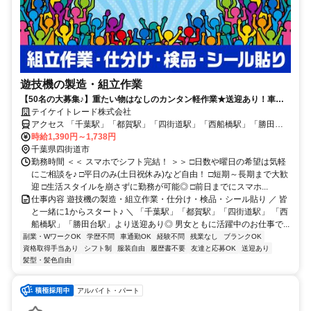
遊技機の製造・組立作業
【50名の大募集♪】重たい物はなしのカンタン軽作業★送迎あり！車通
勤OK！
テイケイトレード株式会社
アクセス 「千葉駅」「都賀駅」「四街道駅」「西船橋駅」「勝田台
駅」より送迎あり＜WEB登録会実施中！＞
時給1,390円～1,738円
千葉県四街道市
勤務時間 ＜＜ スマホでシフト完結！ ＞＞ □日数や曜日の希望は気軽
にご相談を♪ □平日のみ(土日祝休み)など自由！ □短期～長期まで大歓
迎 □生活スタイルを崩さずに勤務が可能◎ □前日までにスマホ...
仕事内容 遊技機の製造・組立作業・仕分け・検品・シール貼り ／ 皆
と一緒に1からスタート♪ ＼ 「千葉駅」「都賀駅」「四街道駅」 「西
船橋駅」「勝田台駅」より送迎あり◎ 男女ともに活躍中のお仕事で...
副業・WワークOK
学歴不問
車通勤OK
経験不問
残業なし
ブランクOK
資格取得手当あり
シフト制
服装自由
履歴書不要
友達と応募OK
送迎あり
髪型・髪色自由
アルバイト・パート