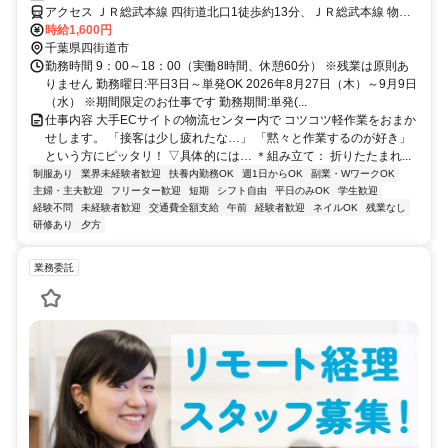
アクセス ＪＲ総武本線 四街道北口1徒歩約13分、ＪＲ総武本線 物井
東口徒歩約50分、ＪＲ総武本線 都賀西口徒歩約55分 JR総武本線・成
時給1,600円
田線「四街道駅」よりバスで約11分
千葉県四街道市
勤務時間 9：00～18：00（実働8時間、休憩60分） ※残業は原則あ
りません 勤務曜日:平日3日～単発OK 2026年8月27日（木）～9月9日
（水） ※期間限定のお仕事です 勤務期間:単発(...
仕事内容 大手ECサイトの物流センター内で コツコツ軽作業をおまか
せします。 「接客は少し疲れたな…」 「黙々と作業するのが好き」
という方にピッタリ！ ▽具体的には… ＊組み立て： 折りたたまれ...
制服あり
業界未経験者歓迎
扶養内勤務OK
週1日からOK
副業・WワークOK
主婦・主夫歓迎
フリーター歓迎
短期
シフト自由
平日のみOK
学生歓迎
経験不問
未経験者歓迎
交通費全額支給
午前
経験者歓迎
ネイルOK
残業なし
研修あり
夕方
業務委託