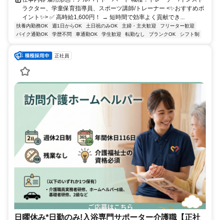
ラクター、学童保育指導員、スポーツ講師/トレーナー <✨おすすめポ
イント✨> ✅ 高時給1,600円！ → 短時間で効率よく貢献でき...
扶養内勤務OK
週1日からOK
土日祝のみOK
主婦・主夫歓迎
フリーター歓迎
バイク通勤OK
学歴不問
車通勤OK
学生歓迎
転勤なし
ブランクOK
シフト制
正社員
日曜休み*日勤のみ!入浴専門サポーター介護職【正社