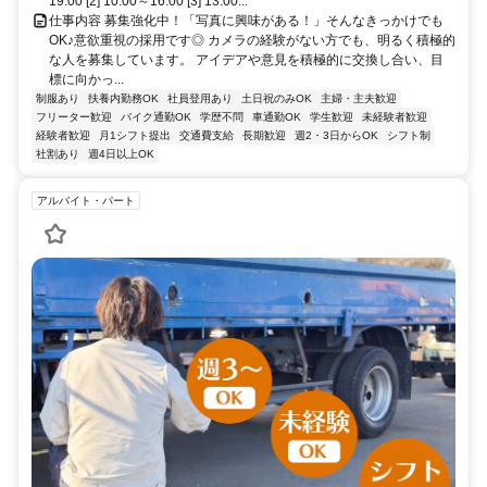
19:00 [2] 10:00～16:00 [3] 13:00...
仕事内容 募集強化中！「写真に興味がある！」そんなきっかけでも
OK♪意欲重視の採用です◎ カメラの経験がない方でも、明るく積極的
な人を募集しています。 アイデアや意見を積極的に交換し合い、目
標に向かっ...
制服あり
扶養内勤務OK
社員登用あり
土日祝のみOK
主婦・主夫歓迎
フリーター歓迎
バイク通勤OK
学歴不問
車通勤OK
学生歓迎
未経験者歓迎
経験者歓迎
月1シフト提出
交通費支給
長期歓迎
週2・3日からOK
シフト制
社割あり
週4日以上OK
アルバイト・パート