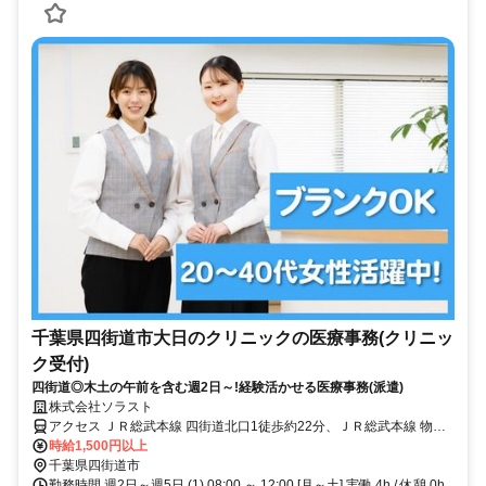
千葉県四街道市大日のクリニックの医療事務(クリニッ
ク受付)
四街道◎木土の午前を含む週2日～!経験活かせる医療事務(派遣)
株式会社ソラスト
アクセス ＪＲ総武本線 四街道北口1徒歩約22分、ＪＲ総武本線 物井
西口徒歩約51分、ＪＲ総武本線 都賀西口徒歩約63分 「四街道駅」徒
時給1,500円以上
歩15分,マイカー通勤可,自転車通勤可,駐車場あり,駐輪場あり,敷地内
千葉県四街道市
全て禁煙
勤務時間 週2日～週5日 (1) 08:00 ～ 12:00 [月～土] 実働 4h / 休憩 0h