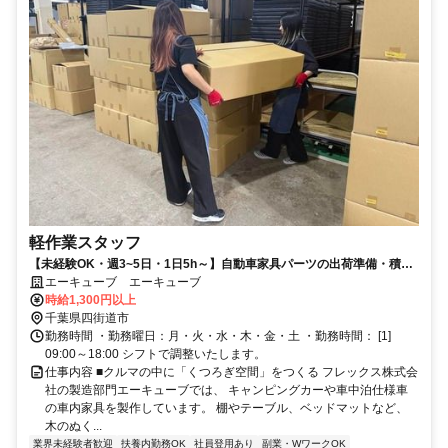
軽作業スタッフ
【未経験OK・週3~5日・1日5h～】自動車家具パーツの出荷準備・積み
込み等の軽作業／正社員登用も◎
エーキューブ エーキューブ
時給1,300円以上
千葉県四街道市
勤務時間 ・勤務曜日：月・火・水・木・金・土 ・勤務時間： [1]
09:00～18:00 シフトで調整いたします。
仕事内容 ■クルマの中に「くつろぎ空間」をつくる フレックス株式会
社の製造部門エーキューブでは、 キャンピングカーや車中泊仕様車
の車内家具を製作しています。 棚やテーブル、ベッドマットなど、
木のぬく...
業界未経験者歓迎
扶養内勤務OK
社員登用あり
副業・WワークOK