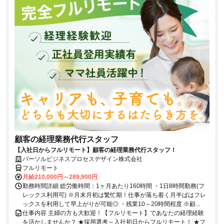
顧客の経理業務代行スタッフ
【入社日からフルリモート】顧客の経理業務代行スタッフ！
パーソルビジネスプロセスデザイン株式会社
フルリモート
月給210,000円～289,900円
勤務時間詳細 総労働時間：1ヶ月あたり160時間 ・1日8時間勤務(フ
レックス利用可) ※月末月初は繁忙期！仕事が落ち着く月半ばはフレ
ックスを利用して早上がりが可能◎ ・残業10～20時間程度 ※顧...
仕事内容 主婦の方も大歓迎！【フルリモート】であなたの経理経験
を活かしませんか？ ★採用選考～入社初日からフルリモート！ ★フ