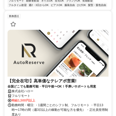
フルリモート
経験者歓迎
ネイルOK
在宅OK
ブランクOK
長期歓迎
フルタイム歓迎
週2・3日からOK
ピアスOK
服装自由
ひげOK
髪型・髪色自由
業務委託
【完全在宅!】高単価なテレアポ営業!
全国どこでも勤務可能・平日午後〜OK！手厚いサポートも用意
株式会社ハロー
フルリモート
時給1,500円以上
勤務時間・曜日: ・1週間ごとのシフト制、フルリモート ・平日13
時〜17時の間（週3日以上の稼動が可能な方を優先） ・正社員登用制
度あり