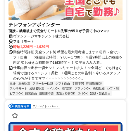
テレフォンアポインター
面接～就業後まで完全リモート✨先輩の95％が子育て中のママ♫
ヴァンテージマネジメント株式会社
フルリモート
時給1,226円～1,920円
勤務時間詳細 完全シフト制 希望を最大限考慮します♫ ⏰月～金でシ
フト自由！ （稼働目安時間： 9:00～17:00 ） ※週9時間以上の稼働を
想定 ⏰お好きな時間帯で1日3時間～！ ⏰平日のみの週...
仕事内容 ✨出社一切ナシ！フルリモート求人！ ✨全国どこでも好きな
場所で働ける♫ ✨シフト柔軟！1週間ごとの申告制 ✨今いるスタッフ
の95％が子育てママ ༶ ༶ ༶ ༶ ༶ ༶ ༶ ༶ ༶ ༶ ༶ ༶...
主婦・主夫歓迎
フリーター歓迎
シフト自由
学歴不問
即日勤務OK
フルリモート
経験者歓迎
ネイルOK
在宅OK
ブランクOK
長期歓迎
シフト制
ピアスOK
服装自由
履歴書不要
友達と応募OK
ひげOK
髪型・髪色自由
アルバイト・パート