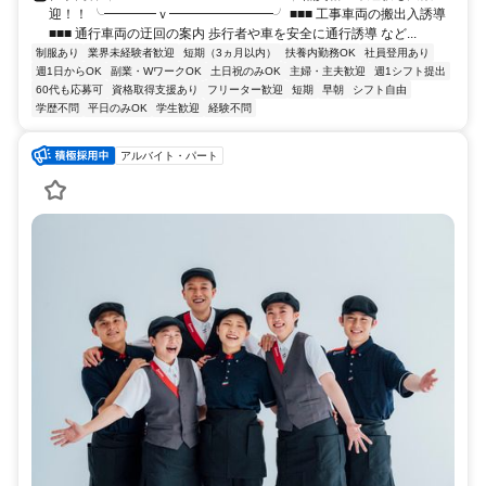
迎！！ ╰━━━━ｖ━━━━━━━━╯ ■■■ 工事車両の搬出入誘導
■■■ 通行車両の迂回の案内 歩行者や車を安全に通行誘導 など...
制服あり
業界未経験者歓迎
短期（3ヵ月以内）
扶養内勤務OK
社員登用あり
週1日からOK
副業・WワークOK
土日祝のみOK
主婦・主夫歓迎
週1シフト提出
60代も応募可
資格取得支援あり
フリーター歓迎
短期
早朝
シフト自由
学歴不問
平日のみOK
学生歓迎
経験不問
アルバイト・パート