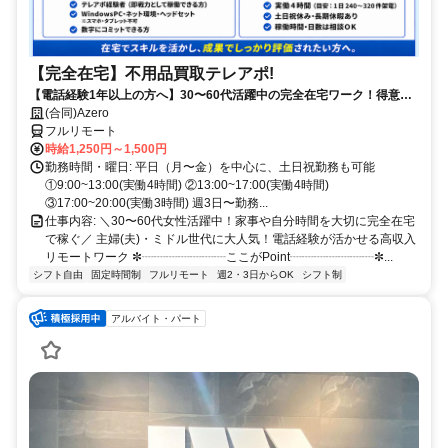
【完全在宅】不用品買取テレアポ!
【電話経験1年以上の方へ】30〜60代活躍中の完全在宅ワーク！得意な
電話対応で15時までに賢く稼ぐ✨買取経験者は即優遇！
(合同)Azero
フルリモート
時給1,250円～1,500円
勤務時間・曜日: 平日（月〜金）を中心に、土日祝勤務も可能
①9:00~13:00(実働4時間) ②13:00~17:00(実働4時間)
③17:00~20:00(実働3時間) 週3日〜勤務...
仕事内容: ＼30〜60代女性活躍中！家事や自分時間を大切に完全在宅
で稼ぐ／ 主婦(夫)・ミドル世代に大人気！電話経験が活かせる高収入
リモートワーク ✼┈┈┈┈┈┈┈ここがPoint┈┈┈┈┈┈┈✼...
シフト自由
固定時間制
フルリモート
週2・3日からOK
シフト制
アルバイト・パート