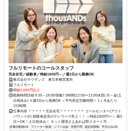
フルリモートのコールスタッフ
完全在宅／経験者／時給1600円～／週3日から勤務OK
株式会社サウザンズ 東日本橋営業所
フルリモート
時給1,600円以上
勤務時間詳細 9:30～18:00/実働7.5時間(12:00〜13:00休憩) 月～金(土
日祝休み) ※週3日から勤務OK ＜平均所定労働時間＞ 1ヶ月あたり
153時間
仕事内容 ＊＊＊＊＊完全在宅＊＊＊＊＊＊＊ コールセンター(アウト
バウンド)の 経験者必見のテレワーク求人！！ ＜時給1600円〜＞ 週3
日〜OK！土日祝休み！ ネット環境さえあれば即スタート可...
扶養内勤務OK
フリーター歓迎
シフト自由
学歴不問
固定時間制
平日のみOK