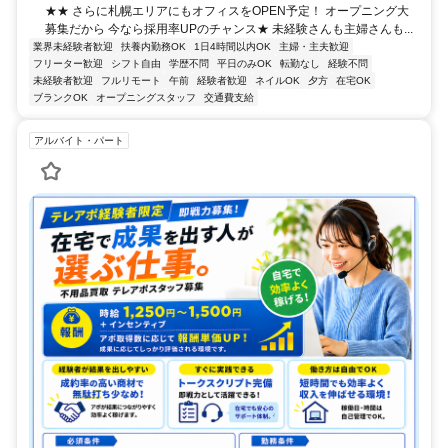
★★ さらに札幌エリアにもオフィスをOPEN予定！ オープニング大
募集だから 今なら採用率UPのチャンス★ 未経験さんも主婦さんも...
業界未経験者歓迎
扶養内勤務OK
1日4時間以内OK
主婦・主夫歓迎
フリーター歓迎
シフト自由
学歴不問
平日のみOK
転勤なし
経験不問
未経験者歓迎
フルリモート
午前
経験者歓迎
ネイルOK
夕方
在宅OK
ブランクOK
オープニングスタッフ
交通費支給
アルバイト・パート