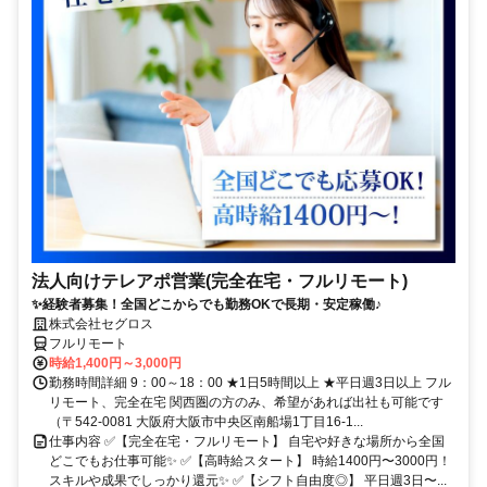
法人向けテレアポ営業(完全在宅・フルリモート)
✨経験者募集！全国どこからでも勤務OKで長期・安定稼働♪
株式会社セグロス
フルリモート
時給1,400円～3,000円
勤務時間詳細 9：00～18：00 ★1日5時間以上 ★平日週3日以上 フル
リモート、完全在宅 関西圏の方のみ、希望があれば出社も可能です
（〒542-0081 大阪府大阪市中央区南船場1丁目16-1...
仕事内容 ✅【完全在宅・フルリモート】 自宅や好きな場所から全国
どこでもお仕事可能✨ ✅【高時給スタート】 時給1400円〜3000円！
スキルや成果でしっかり還元✨ ✅【シフト自由度◎】 平日週3日〜...