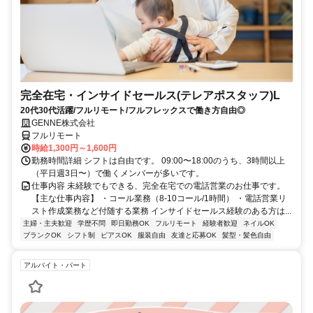
完全在宅・インサイドセールス(テレアポスタッフ)L
20代30代活躍/フルリモート/フルフレックスで働き方自由◎
GENNE株式会社
フルリモート
時給1,300円～1,600円
勤務時間詳細 シフトは自由です。 09:00〜18:00のうち、3時間以上
（平日週3日〜）で働くメンバーが多いです。
仕事内容 未経験でもできる、完全在宅での電話営業のお仕事です。
【主な仕事内容】 ・コール業務（8-10コール/1時間） ・電話営業リ
スト作成業務など付随する業務 インサイドセールス経験のある方は...
主婦・主夫歓迎
学歴不問
即日勤務OK
フルリモート
経験者歓迎
ネイルOK
ブランクOK
シフト制
ピアスOK
服装自由
友達と応募OK
髪型・髪色自由
アルバイト・パート