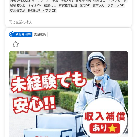
資格取得支援あり
フリーター歓迎
学歴不問
固定時間制
転勤なし
フルリモート
経験者歓迎
ネイルOK
残業なし
有資格者歓迎
在宅OK
賞与あり
ブランクOK
交通費支給
長期歓迎
ピアスOK
同じ企業の求人
業務委託