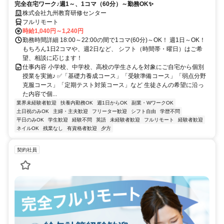
完全在宅ワーク♪週1～、1コマ（60分）～勤務OK✨
株式会社九州教育研修センター
フルリモート
時給1,040円～1,240円
勤務時間詳細 18:00～22:00の間で1コマ(60分)～OK！ 週1日～OK！
もちろん1日2コマや、週2日など、 シフト（時間帯・曜日）はご希
望、相談に応じます！
仕事内容 小学校、中学校、高校の学生さんを対象にご自宅から個別
授業を実施♪ ✅「基礎力養成コース」「受験準備コース」「弱点分野
克服コース」「定期テスト対策コース」など 生徒さんの希望に沿っ
た内容で個...
業界未経験者歓迎
扶養内勤務OK
週1日からOK
副業・WワークOK
土日祝のみOK
主婦・主夫歓迎
フリーター歓迎
シフト自由
学歴不問
平日のみOK
学生歓迎
経験不問
英語
未経験者歓迎
フルリモート
経験者歓迎
ネイルOK
残業なし
有資格者歓迎
夕方
契約社員