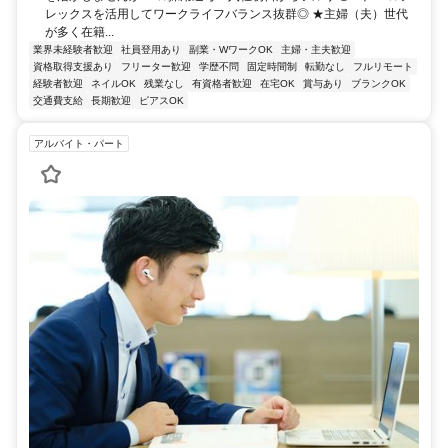
レックスを活用してワークライフバランス抜群◎ ★主婦（夫）世代
が多く在籍...
業界未経験者歓迎
社員登用あり
副業・WワークOK
主婦・主夫歓迎
資格取得支援あり
フリーター歓迎
学歴不問
固定時間制
転勤なし
フルリモート
経験者歓迎
ネイルOK
残業なし
有資格者歓迎
在宅OK
賞与あり
ブランクOK
交通費支給
長期歓迎
ピアスOK
アルバイト・パート