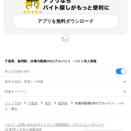
アプリを無料ダウンロード
千葉県、飯岡駅、扶養内勤務OKのアルバイト・バイト求人情報
求人の詳細を表示
条件を追加・変更して検索
市区町村を追加・変更
関連キーワード
完全在宅ワーク 全国
シール貼り 在宅
現在地周辺
ガチャガチャ
犬カフェ
千葉県
駅を追加・変更
バイトTOP
千葉県
旭市
飯岡駅
扶養内勤務OKのアルバイト・バイ
千葉県
すべて
ト・求人
千葉市
すべて
職種を追加・変更
JR武蔵野線
中央区
花見川区
稲毛区
若葉区
緑区
美浜区
南流山駅
新松戸駅
新八柱駅
東松戸駅
市川大野駅
船橋法典駅
西船橋駅
飲食・フードサービス
銚子市
市川市
船橋市
館山市
木更津市
松戸市
野田市
茂原市
成田市
佐倉市
東金市
特徴を追加・変更
飲食・フードサービス
すべて
ヘルプ・お問い合わせ
サイトマップ
利用規約・プライバシーポリシー
JR中央・総武線
旭市
習志野市
柏市
勝浦市
市原市
流山市
八千代市
我孫子市
鴨川市
鎌ケ谷市
ホールスタッフ
キッチンスタッフ
皿洗い・洗い場
精肉・鮮魚加工
給食調理
人気
[企業]求人広告の掲載相談
市川駅
本八幡駅
下総中山駅
西船橋駅
船橋駅
東船橋駅
津田沼駅
幕張本郷駅
幕張駅