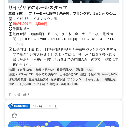
サイゼリヤのホールスタッフ
主婦（夫）、フリーター活躍中！未経験、ブランク有、1日2h～OK♪み
んな仲良くチームでお仕事★
サイゼリヤ イオンタウン旭
時給1,200円～1,500円
千葉県旭市
勤務時間 ・勤務曜日：月・火・水・木・金・土・日・祝 ・勤務時
間： [1] 09:00～17:00 [2] 09:00～13:00 [3] 10:00～14:00 [4] 11:00～
16:00 [...
仕事内容 【週1回、1日2時間勤務もOK！午前中やランチのスキマ時
間で働きたい方大歓迎！】 スタッフには「朝、お子様を学校へ送り
出したあと～学校から帰宅されるまでの時間のみ」の方や「授業は午
後から！午...
短期（3ヵ月以内）
扶養内勤務OK
社員登用あり
週1日からOK
副業・WワークOK
1日4時間以内OK
土日祝のみOK
短期
学歴不問
平日のみOK
未経験者歓迎
交通費全額支給
経験者歓迎
ブランクOK
まかないあり
長期歓迎
週2・3日からOK
シフト制
社割あり
週4日以上OK
同じ企業の求人
アルバイト・パート