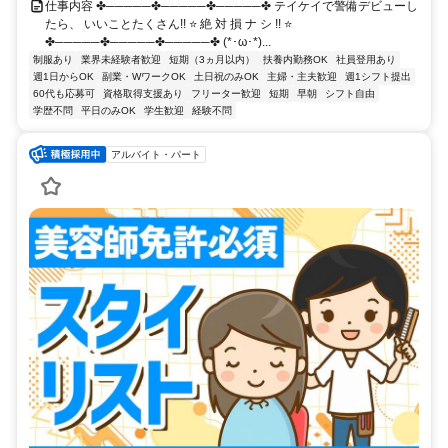
仕事内容 ✤─────✤─────✤─────✤ テイケイで警備デビューし
たら、 いいことたくさん!! ⭐ 絶 対 損 ナ シ !! ⭐
✤─────✤─────✤─────✤ (*･ω･*)...
制服あり
業界未経験者歓迎
短期（3ヵ月以内）
扶養内勤務OK
社員登用あり
週1日からOK
副業・WワークOK
土日祝のみOK
主婦・主夫歓迎
週1シフト提出
60代も応募可
資格取得支援あり
フリーター歓迎
短期
早朝
シフト自由
学歴不問
平日のみOK
学生歓迎
経験不問
アルバイト・パート