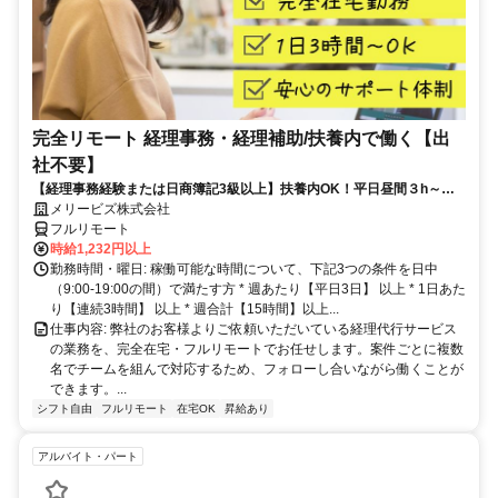
完全リモート 経理事務・経理補助/扶養内で働く【出
社不要】
【経理事務経験または日商簿記3級以上】扶養内OK！平日昼間３h～。
完全在宅で育児・介護中の方も大歓迎♪
メリービズ株式会社
フルリモート
時給1,232円以上
勤務時間・曜日: 稼働可能な時間について、下記3つの条件を日中
（9:00-19:00の間）で満たす方 * 週あたり【平日3日】 以上 * 1日あた
り【連続3時間】 以上 * 週合計【15時間】以上...
仕事内容: 弊社のお客様よりご依頼いただいている経理代行サービス
の業務を、完全在宅・フルリモートでお任せします。案件ごとに複数
名でチームを組んで対応するため、フォローし合いながら働くことが
できます。...
シフト自由
フルリモート
在宅OK
昇給あり
アルバイト・パート