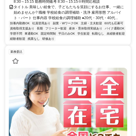
8:30～15:15 勤務時間備考 8:30～15:15※時間応相談
タイトル 美味しい給食で、子どもたちを笑顔にするお仕事、一緒に
始めませんか? 職種 学校給食の調理補助・洗浄 雇用形態 アルバイ
ト・パート 仕事内容 学校給食の調理補助 ●20代・30代・40代...
扶養内勤務OK
社員登用あり
副業・WワークOK
主婦・主夫歓迎
60代も応募可
資格取得支援あり
長期
フリーター歓迎
産休・育休取得実績あり
バイク通勤OK
学歴不問
車通勤OK
固定時間制
平日のみOK
学生歓迎
転勤なし
未経験者歓迎
経験者歓迎
残業なし
研修あり
業務委託