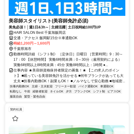
美容師スタイリスト(美容師免許必須)
美免必須！│週1日&3h～│主婦活躍│土日祝時給100円UP
HAIR SALON Best 千葉旭飯岡店
交通・アクセス 飯岡駅15分※車通勤OK
時給1,200円～1,600円
千葉県旭市
勤務時間詳細 《シフト制》 ［定休日］日曜日 ［営業時間］9：30～
17：00 【休憩時間】 実働6時間未満：0～30分（雇用契約による）
実働6時間以上8時間未満：45分 実働8時間以上：1時間 ●...
仕事内容 ★美容師資格保持者限定の募集！★ 【この求人のポイン
ト】 ■眠っている美容師免許を活かせる ■何年ブランクがあっても大
丈夫 ■扶養内勤務OK！副業もOK！ ■ノルマなしで安心勤務 ■地域密...
扶養内勤務OK
主婦・主夫歓迎
フリーター歓迎
バイク通勤OK
車通勤OK
転勤なし
午前
経験者歓迎
ネイルOK
夕方
ブランクOK
シフト制
ピアスOK
服装自由
髪型・髪色自由
契約社員