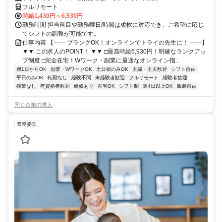
フルリモート
時給1,430円～6,930円
勤務時間 担当科目や勤務曜日/時間は柔軟に対応でき、ご希望に応じ
てシフトの調整が可能です。
仕事内容 【―― ブランクOK！オンラインでトライの先生に！ ――】
▼▼ この求人のPOINT！ ▼▼ □最高時給6,930円！明確なランクアッ
プ制度 □完全在宅！Wワーク・副業に最適なオンライン指...
週1日からOK
副業・WワークOK
土日祝のみOK
主婦・主夫歓迎
シフト自由
平日のみOK
転勤なし
経験不問
未経験者歓迎
フルリモート
経験者歓迎
残業なし
有資格者歓迎
研修あり
在宅OK
シフト制
週4日以上OK
服装自由
同じ企業の求人
業務委託