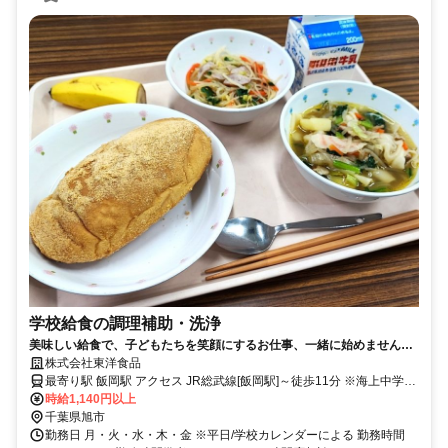
学校給食の調理補助・洗浄
美味しい給食で、子どもたちを笑顔にするお仕事、一緒に始めません
か?
株式会社東洋食品
最寄り駅 飯岡駅 アクセス JR総武線[飯岡駅]～徒歩11分 ※海上中学校
近く
時給1,140円以上
千葉県旭市
勤務日 月・火・水・木・金 ※平日/学校カレンダーによる 勤務時間