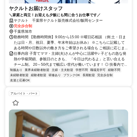
ヤクルトお届けスタッフ
＼家庭と両立！お迎えも夕飯にも間に合うお仕事です／
ヤクルト 千葉県ヤクルト販売株式会社/飯岡センター
完全歩合制
千葉県旭市
勤務時間 【勤務時間例】9:00から15:00 ※曜日応相談 （例:土・日ま
たは日・月、祝日、夏季、年末年始はお休み） ※こちらに記載して
ある時間や日数以外の働き方をご希望される場合も ご相談に応じま...
仕事内容 子育てママ・主婦(夫)さんが中心に活躍中♪ 子どもの急な発
熱や学級閉鎖、参観日のときも、 「今日は代わるよ」と言い合える
チーム制。 20～50代まで幅広い世代が働いています！ ◎ 扶養内で...
制服あり
業界未経験者歓迎
主婦・主夫歓迎
学歴不問
職場見学可
経験不問
未経験者歓迎
経験者歓迎
研修あり
ブランクOK
長期歓迎
完全歩合制
友達と応募OK
アルバイト・パート