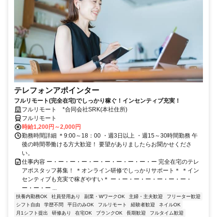
テレフォンアポインター
フルリモート(完全在宅)でしっかり稼ぐ！インセンティブ充実！
フルリモート *合同会社SRK(本社住所)
フルリモート
時給1,200円～2,000円
勤務時間詳細 ＊9:00～18：00 ・週3日以上 ・週15～30時間勤務 午
後の時間帯働ける方大歓迎！ 要望がありましたらお聞かせくださ
い。
仕事内容 ー・ー・ー・ー・ー・ー・ー・ー・ー・ー 完全在宅のテレ
アポスタッフ募集！ ＊オンライン研修でしっかりサポート＊ ＊イン
センティブも充実で稼ぎやすい＊ ー・ー・ー・ー・ー・ー・ー・
ー・ー・ー ...
扶養内勤務OK
社員登用あり
副業・WワークOK
主婦・主夫歓迎
フリーター歓迎
シフト自由
学歴不問
平日のみOK
フルリモート
経験者歓迎
ネイルOK
月1シフト提出
研修あり
在宅OK
ブランクOK
長期歓迎
フルタイム歓迎