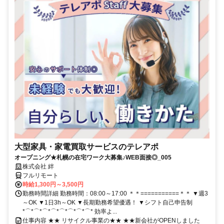
大型家具・家電買取サービスのテレアポ
オープニング★札幌の在宅ワーク大募集♪WEB面接◎_005
株式会社 絆
フルリモート
時給1,300円～3,500円
勤務時間詳細 勤務時間：08:00～17:00 ＊＊===========＊＊ ▼週3
～OK ▼1日3h～OK ▼長期勤務希望優遇！ ▼シフト自己申告制
*⌒*⌒*⌒*⌒*⌒*⌒*⌒*⌒* 効率よ...
仕事内容 ★★ リサイクル事業の★★ ★★新会社がOPENしました