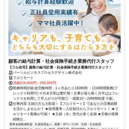
顧客の給与計算・社会保険手続き業務代行スタッフ
【フル在宅】顧客の給与計算・社会保険手続き業務代行スタッフ！
パーソルビジネスプロセスデザイン株式会社
フルリモート
月給210,000円～289,900円
勤務時間詳細 総労働時間：1ヶ月あたり160時間 ・1日8時間勤務(フ
レックス利用可) ※月末月初は繁忙期！仕事が落ち着く月半ばはフレ
ックスを利用して早上がりが可能◎ ・残業10～20時間程度 ※顧...
仕事内容 主婦の方も大歓迎！【フルリモート】であなたの労務経験
を活かしませんか？ ★採用選考～入社初日からフルリモート！ ★フ
ルリモート勤務が可能！ ★主婦（夫）世代が多く在籍 ★労務の実務
経験(1...
業界未経験者歓迎
社員登用あり
副業・WワークOK
主婦・主夫歓迎