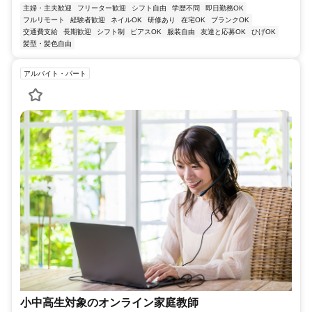
主婦・主夫歓迎
フリーター歓迎
シフト自由
学歴不問
即日勤務OK
フルリモート
経験者歓迎
ネイルOK
研修あり
在宅OK
ブランクOK
交通費支給
長期歓迎
シフト制
ピアスOK
服装自由
友達と応募OK
ひげOK
髪型・髪色自由
アルバイト・パート
小中高生対象のオンライン家庭教師