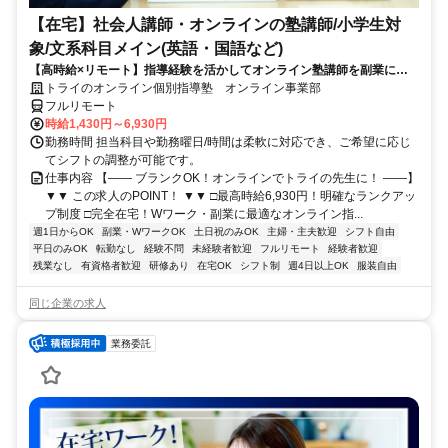
【在宅】社会人講師・オンラインの塾講師/小学生対
象/文系科目メイン(英語・国語など)
【高時給×リモート】指導経験を活かしてオンライン塾講師を副業に！
週1～OK！
トライのオンライン個別指導塾 オンライン事業部
フルリモート
時給1,430円～6,930円
勤務時間 担当科目や勤務曜日/時間は柔軟に対応でき、ご希望に応じ
てシフトの調整が可能です。
仕事内容 【―― ブランクOK！オンラインでトライの先生に！ ――】
▼▼ この求人のPOINT！ ▼▼ □最高時給6,930円！明確なランクアッ
プ制度 □完全在宅！Wワーク・副業に最適なオンライン指...
週1日からOK
副業・WワークOK
土日祝のみOK
主婦・主夫歓迎
シフト自由
平日のみOK
転勤なし
経験不問
未経験者歓迎
フルリモート
経験者歓迎
残業なし
有資格者歓迎
研修あり
在宅OK
シフト制
週4日以上OK
服装自由
同じ企業の求人
業務委託