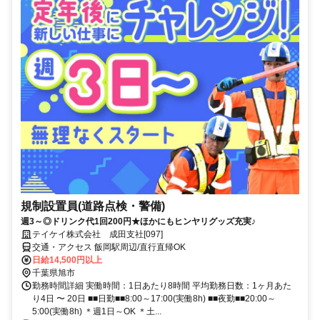
規制設置員(道路点検・警備)
週3～◎ドリンク代1回200円★ほかにもヒンヤリグッズ充実♪
テイケイ株式会社 成田支社[097]
交通・アクセス 飯岡駅周辺/直行直帰OK
日給14,500円以上
千葉県旭市
勤務時間詳細 実働時間：1日あたり8時間 平均勤務日数：1ヶ月あた
り4日 〜 20日 ■■日勤■■8:00～17:00(実働8h) ■■夜勤■■20:00～
5:00(実働8h) ＊週1日～OK ＊土...