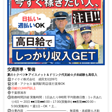
交通誘導・警備
夏のトクベツ▶アイスメット＆ドリンク代支給☆彡未経験も高収入
テイケイ株式会社 成田支社[097]
交通・アクセス 飯岡駅周辺/直行直帰OK
日給13,500円以上
千葉県旭市
勤務時間詳細 実働時間：1日あたり8時間 平均勤務日数：1ヶ月あた
り4日 〜 20日 ■■日勤■■8:00～17:00(実働8h) ■■夜勤■■20:00～
5:00(実働8h) ＊週1日～OK ＊土...
仕事内容 ╭━━━━━━━━━━━━━╮ 無資格・未経験も大歓