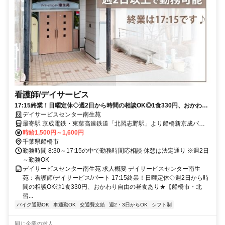
看護師/デイサービス
17:15終業！日曜定休◇週2日から時間の相談OK◎1食330円、おかわり
自由の昼食あり★【船橋市・北習志野駅・デイサービス・看護師・パー
デイサービスセンター南生苑
ト】
最寄駅 京成電鉄・東葉高速鉄道「北習志野駅」より船橋新京成バス
「古和釜十字路バス停」下車、徒歩6分
時給1,500円～1,600円
千葉県船橋市
勤務時間 8:30～17:15の中で勤務時間応相談 休憩は法定通り ※週2日
～勤務OK
デイサービスセンター南生苑 求人概要 デイサービスセンター南生
苑：看護師/デイサービス/パート 17:15終業！日曜定休◇週2日から時
間の相談OK◎1食330円、おかわり自由の昼食あり★【船橋市・北
習...
バイク通勤OK
車通勤OK
交通費支給
週2・3日からOK
シフト制
同じ企業の求人