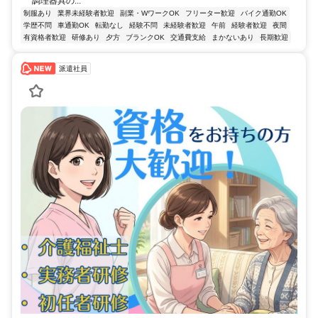
調理器具の...
制服あり
業界未経験者歓迎
副業・WワークOK
フリーター歓迎
バイク通勤OK
学歴不問
車通勤OK
転勤なし
経験不問
未経験者歓迎
午前
経験者歓迎
夜間
有資格者歓迎
研修あり
夕方
ブランクOK
交通費支給
まかないあり
長期歓迎
派遣社員