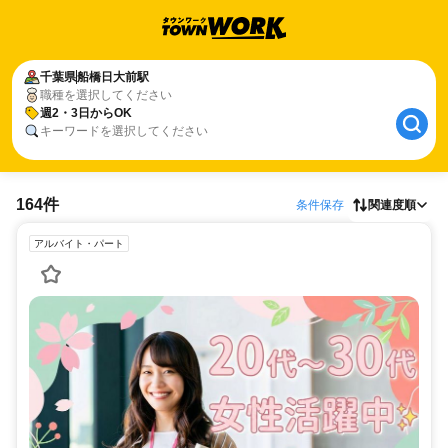
千葉県
船橋日大前駅
職種を選択してください
週2・3日からOK
キーワードを選択してください
164件
条件保存
関連度順
アルバイト・パート