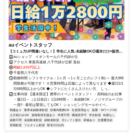
auイベントスタッフ
【コミュ力UP間違いなし！】学生に人気♪未経験OK◎週末だけ×販売業
務なしのイベントスタッフ！
auショップ イオンモール八千代緑が丘
アクセス 東葉高速線 八千代緑が丘駅 直結
時給1,600円以上
千葉県八千代市
勤務時間 シフトサイクル：1ヶ月 ＜1ヶ月ごとのシフト制♪＞ 最大8時
間勤務が可能です！ ※営業時間は店舗によって異なります ◆週2日/1
日6時間以上からOK ◆シフトにたくさん入りたい方、 しっ...
仕事内容 【週末限定】携帯のイベントスタッフ！ ・高時給のお仕事
・週2日～（土日祝日）1日6時間～ ・未経験OK ・ノジマグループの
一員!! - 最初は緊張してもOK！ ショッピングモールやイベ...
制服あり
業界未経験者歓迎
扶養内勤務OK
社員登用あり
副業・WワークOK
土日祝のみOK
資格取得支援あり
学歴不問
職場見学可
学生歓迎
転勤なし
経験不問
未経験者歓迎
経験者歓迎
月1シフト提出
研修あり
交通費支給
長期歓迎
フルタイム歓迎
駅近5分以内