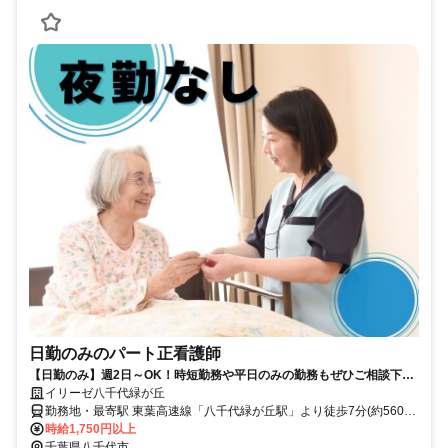
日勤のみのパート正看護師
【日勤のみ】週2日～OK！時短勤務や平日のみの勤務もぜひご相談下さ
い！
イリーゼ八千代緑が丘
勤務地・最寄駅 東葉高速線「八千代緑が丘駅」より徒歩7分(約560m)
※車通勤OK
時給1,750円以上
千葉県八千代市