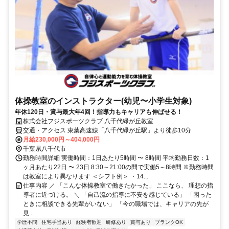
体操教室のインストラクター(幼児〜小学生対象)
年休120日・賞与最大年4回！指導力もキャリアも伸ばせる！
株式会社フジスポーツクラブ 八千代緑が丘教室
交通・アクセス 東葉高速線「八千代緑が丘駅」より徒歩10分
月給230,000円～404,000円
千葉県八千代市
勤務時間詳細 実働時間：1日あたり5時間 〜 8時間 平均勤務日数：1
ヶ月あたり22日 〜 23日 8:30～21:00の間で実働5～8時間 ※勤務時間
は教室により異なります ＜シフト例＞ ・14...
仕事内容 ／ 「こんな体操教室で働きたかった」 ここなら、 理想の指
導者に近づける。 ＼ 「自己流の指導に不安を感じている」 「困った
ときに相談できる先輩がいない」 「今の職場では、キャリアの先が
見...
学歴不問
住宅手当あり
経験者歓迎
研修あり
賞与あり
ブランクOK