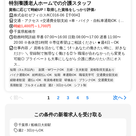
特別養護老人ホームでの介護スタッフ
資格に応じて時給UP！取得した資格をしっかり評価♪
株式会社ゼフィロス/KC016-06【千004】
交通・アクセス ⭐交通費全額支給 ⭐車・バイク・自転車通勤OK（無
料駐車場あり） ⭐お給料即払いOK♪
時給1,400円～1,700円
千葉県船橋市
勤務時間詳細 早番 07:00〜16:00 日勤 08:00〜17:00 遅番 11:00〜
20:00 ※各休憩1時間 ※専従希望はご相談ください ★週4日～OK
仕事内容 ／ 資格を活かして働こう❗ ✨あなたの働きたい時に、好きな
だけ✨ ＼ 登録制で無理なく働ける⏰✨ 職場が合わなかったら変更も
可能◎ プライベートも大事にしながら 介護に携わりたい方にオス
ス...
短期（3ヵ月以内）
副業・WワークOK
主婦・主夫歓迎
資格取得支援あり
バイク通勤OK
給料前払いOK
短期
車通勤OK
職場見学可
交通費全額支給
経験者歓迎
週払いOK
有資格者歓迎
研修あり
ブランクOK
交通費支給
長期歓迎
フルタイム歓迎
週2・3日からOK
シフト制
前へ
次へ
1
2
3
4
5
この条件の新着求人を受け取る
千葉県 / 船橋日大前駅
週2・3日からOK