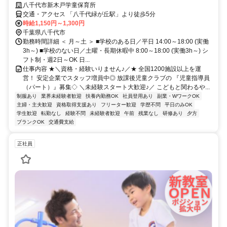
八千代市新木戸学童保育所
交通・アクセス 「八千代緑が丘駅」より徒歩5分
時給1,150円～1,300円
千葉県八千代市
勤務時間詳細 ＜ 月～土 ＞ ■学校のある日／平日 14:00～18:00 (実働
3h～) ■学校のない日／土曜・長期休暇中 8:00～18:00 (実働3h～) シ
フト制・週2日～OK 日...
仕事内容 ★＼資格・経験いりません♪／★ 全国1200施設以上を運
営！ 安定企業でスタッフ増員中◎ 放課後児童クラブの 『児童指導員
（パート）』募集◇ ＼未経験スタート大歓迎♪／ こどもと関わるや...
制服あり
業界未経験者歓迎
扶養内勤務OK
社員登用あり
副業・WワークOK
主婦・主夫歓迎
資格取得支援あり
フリーター歓迎
学歴不問
平日のみOK
学生歓迎
転勤なし
経験不問
未経験者歓迎
午前
残業なし
研修あり
夕方
ブランクOK
交通費支給
正社員