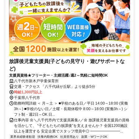
放課後児童支援員(子どもの見守り・遊びサポートな
ど)
支援員資格★フリーター・主婦活躍♪週2～気軽に短時間OK
八千代市新木戸学童保育所
交通・アクセス 「八千代緑が丘駅」より徒歩5分
時給1,300円以上
千葉県八千代市
勤務時間詳細 ＜ 月～土 ＞ ■学校のある日／平日 14:00～18:00 (実働
3h～) ■学校のない日／土曜・長期休暇中 8:00～18:00 (実働3h～) シ
フト制・週2日～OK 日...
仕事内容 🌼＼八千代市内で支援員募集♪／🌼 放課後児童支援員の資格
を活かして、 “子どもたちの放課後”を支えませんか？ 全国1200施設
以上を運営する 安定企業でスタッフ増員中◎ ━━━━━━━━...
業界未経験者歓迎
扶養内勤務OK
社員登用あり
副業・WワークOK