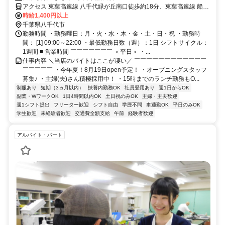
アクセス 東葉高速線 八千代緑が丘南口徒歩約18分、東葉高速線 船橋
日大前西口徒歩約19分、東葉高速線 北習志野5番口徒歩約34分
時給1,400円以上
千葉県八千代市
勤務時間 ・勤務曜日：月・火・水・木・金・土・日・祝 ・勤務時
間： [1] 09:00～22:00 ・最低勤務日数（週）：1日 シフトサイクル：
1週間 ■ 営業時間 ￣￣￣￣￣￣￣ ＜平日＞ ・...
仕事内容 ＼当店のバイトはここが凄い／ ￣￣￣￣￣￣￣￣￣￣￣￣
￣￣￣￣￣ ・今年夏！8月19日open予定！ ・オープニングスタッフ
募集♪ ・主婦(夫)さん積極採用中！ ・15時までのランチ勤務もO...
制服あり
短期（3ヵ月以内）
扶養内勤務OK
社員登用あり
週1日からOK
副業・WワークOK
1日4時間以内OK
土日祝のみOK
主婦・主夫歓迎
週1シフト提出
フリーター歓迎
シフト自由
学歴不問
車通勤OK
平日のみOK
学生歓迎
未経験者歓迎
交通費全額支給
午前
経験者歓迎
アルバイト・パート