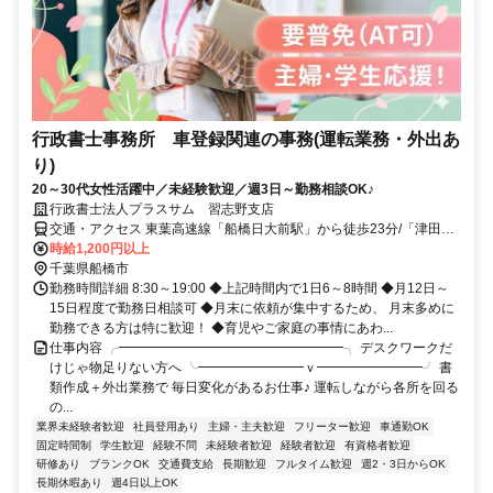
行政書士事務所 車登録関連の事務(運転業務・外出あ
り)
20～30代女性活躍中／未経験歓迎／週3日～勤務相談OK♪
行政書士法人プラスサム 習志野支店
交通・アクセス 東葉高速線「船橋日大前駅」から徒歩23分/「津田沼
駅」からバス「車検場」停、徒歩2分「習志野台八丁目」停徒歩7分
時給1,200円以上
★車通勤OK★
千葉県船橋市
勤務時間詳細 8:30～19:00 ◆上記時間内で1日6～8時間 ◆月12日～
15日程度で勤務日相談可 ◆月末に依頼が集中するため、 月末多めに
勤務できる方は特に歓迎！ ◆育児やご家庭の事情にあわ...
仕事内容 ╭━━━━━━━━━━━━━━━━━╮ デスクワークだ
けじゃ物足りない方へ ╰━━━━━━━━ｖ━━━━━━━━╯ 書
類作成＋外出業務で 毎日変化があるお仕事♪ 運転しながら各所を回る
の...
業界未経験者歓迎
社員登用あり
主婦・主夫歓迎
フリーター歓迎
車通勤OK
固定時間制
学生歓迎
経験不問
未経験者歓迎
経験者歓迎
有資格者歓迎
研修あり
ブランクOK
交通費支給
長期歓迎
フルタイム歓迎
週2・3日からOK
長期休暇あり
週4日以上OK