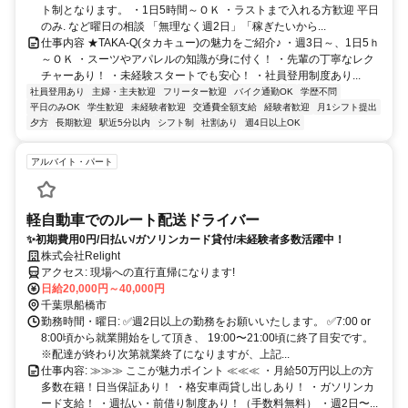
ト制となります。 ・1日5時間～ＯＫ ・ラストまで入れる方歓迎 平日
のみ. など曜日の相談 「無理なく週2日」「稼ぎたいから...
仕事内容 ★TAKA-Q(タカキュー)の魅力をご紹介♪ ・週3日～、1日5ｈ
～ＯＫ ・スーツやアパレルの知識が身に付く！ ・先輩の丁寧なレク
チャーあり！ ・未経験スタートでも安心！ ・社員登用制度あり...
社員登用あり
主婦・主夫歓迎
フリーター歓迎
バイク通勤OK
学歴不問
平日のみOK
学生歓迎
未経験者歓迎
交通費全額支給
経験者歓迎
月1シフト提出
夕方
長期歓迎
駅近5分以内
シフト制
社割あり
週4日以上OK
アルバイト・パート
軽自動車でのルート配送ドライバー
✨初期費用0円/日払い/ガソリンカード貸付/未経験者多数活躍中！
株式会社Relight
アクセス: 現場への直行直帰になります!
日給20,000円～40,000円
千葉県船橋市
勤務時間・曜日: ✅週2日以上の勤務をお願いいたします。 ✅7:00 or
8:00頃から就業開始をして頂き、 19:00〜21:00頃に終了目安です。
※配達が終わり次第就業終了になりますが、上記...
仕事内容: ≫≫≫ ここが魅力ポイント ≪≪≪ ・月給50万円以上の方
多数在籍！日当保証あり！ ・格安車両貸し出しあり！ ・ガソリンカ
ード支給！ ・週払い・前借り制度あり！（手数料無料） ・週2日〜...