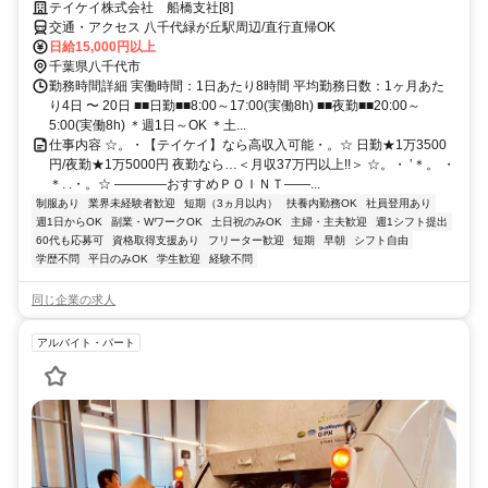
テイケイ株式会社 船橋支社[8]
交通・アクセス 八千代緑が丘駅周辺/直行直帰OK
日給15,000円以上
千葉県八千代市
勤務時間詳細 実働時間：1日あたり8時間 平均勤務日数：1ヶ月あた
り4日 〜 20日 ■■日勤■■8:00～17:00(実働8h) ■■夜勤■■20:00～
5:00(実働8h) ＊週1日～OK ＊土...
仕事内容 ☆。・【テイケイ】なら高収入可能・。☆ 日勤★1万3500
円/夜勤★1万5000円 夜勤なら…＜月収37万円以上!!＞ ☆。・ ‛＊。 ・
＊. .・。☆ ――――おすすめＰＯＩＮＴ――...
制服あり
業界未経験者歓迎
短期（3ヵ月以内）
扶養内勤務OK
社員登用あり
週1日からOK
副業・WワークOK
土日祝のみOK
主婦・主夫歓迎
週1シフト提出
60代も応募可
資格取得支援あり
フリーター歓迎
短期
早朝
シフト自由
学歴不問
平日のみOK
学生歓迎
経験不問
同じ企業の求人
アルバイト・パート