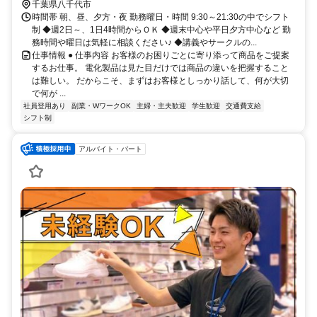
千葉県八千代市
時間帯 朝、昼、夕方・夜 勤務曜日・時間 9:30～21:30の中でシフト
制 ◆週2日～、1日4時間からＯＫ ◆週末中心や平日夕方中心など 勤
務時間や曜日は気軽に相談ください♪ ◆講義やサークルの...
仕事情報 ● 仕事内容 お客様のお困りごとに寄り添って商品をご提案
するお仕事。 電化製品は見た目だけでは商品の違いを把握すること
は難しい。 だからこそ、まずはお客様としっかり話して、何が大切
で何が ...
社員登用あり
副業・WワークOK
主婦・主夫歓迎
学生歓迎
交通費支給
シフト制
アルバイト・パート