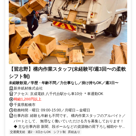
【習志野】構内作業スタッフ(未経験可/週3回〜の柔軟
シフト制)
未経験歓迎／学歴・年齢不問／力仕事なし／掛け持ちOK／週3日〜
新井紙材株式会社
アクセス: 京成電鉄 八千代台駅から車10分 ＊車通勤OK
時給1,200円以上
千葉県船橋市
勤務時間・曜日: 09:00-15:00／月曜日～金曜日
仕事内容: 経験も年齢も不問です。 構内作業スタッフのアルバイト／
パートとして、 無理なく働いていただける方を募集しております！
◆ 主な仕事内容 新聞、段ボールなどの資源物の荷下ろし補助や ヤ...
交通費支給
週2・3日からOK
シフト制
昇給あり