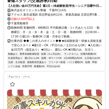
警備スタッフ(交通誘導)/日勤
【入社祝い金20万円支給】週1日～/未経験歓迎/学生～シニア活躍中/日払
い・週払いOK/履歴書不要！
株式会社オリエンタル警備 千葉RC(143)
アクセス 新京成電鉄 習志野徒歩約12分、東葉高速線 北習志野5番口
徒歩約13分、東葉高速線 船橋日大前西口徒歩約22分 (面接地/千葉リ
日給12,500円以上
クルートセンター)千葉県千葉市中央区新町１７－１６ 新町芳野ビル
千葉県船橋市
５Ｆ
勤務時間 実働時間：8時間/日 平均勤務日数：1ヶ月あたり12日 ・勤
務曜日：月・火・水・木・金・土・日・祝 ・勤務時間： [1] 08:00～
17:00 ◎週1日～勤務OK ◎週・月単位で勤務...
仕事内容 ◆◆この求人のポイント◆◆ ■未経験歓迎！研修＆資格支援
で安心スタート ■週1日～OK（平日のみ／土日のみもOK） ■入社祝い
金20万円（規定あり） ■日払い、週払いOK ■日勤のみ、生活リ...
制服あり
業界未経験者歓迎
短期（3ヵ月以内）
ランチタイム
扶養内勤務OK
社員登用あり
週1日からOK
副業・WワークOK
1日4時間以内OK
土日祝のみOK
主婦・主夫歓迎
資格取得支援あり
フリーター歓迎
バイク通勤OK
短期
早朝
シフト自由
学歴不問
車通勤OK
平日のみOK
アルバイト・パート