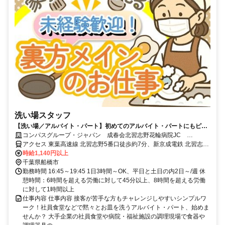
洗い場スタッフ
【洗い場／アルバイト・パート】初めてのアルバイト・パートにもピッ
タリ！未経験歓迎♪
コンパスグループ・ジャパン 成春会北習志野花輪病院JC
64961_p
アクセス 東葉高速線 北習志野5番口徒歩約7分、新京成電鉄 北習志野
5番口徒歩約7分、東葉高速線 船橋日大前西口徒歩約17分
時給1,140円以上
千葉県船橋市
勤務時間 16:45～19:45 1日3時間～OK、平日と土日の内2日～/週 休
憩時間：6時間を超える労働に対して45分以上、8時間を超える労働
に対して1時間以上
仕事内容 仕事内容 接客が苦手な方もチャレンジしやすいシンプルワ
ーク！社員食堂などで黙々とお皿を洗うアルバイト・パート、始めま
せんか？ 大手企業の社員食堂や病院・福祉施設の調理現場で食器や