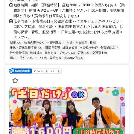
勤務時間・期間 【勤務時間】 昼勤 9:00～18:00 ※休憩60分あり 【勤
務期間】 長期 ★週2日～OK！ご相談ください！ 試用期間：※試用期
間3ヶ月あり(労働条件は変動ありません)
仕事内容 ・お客様の日々の健康管理 バイタルチェックやリハビリ・
口腔ケア指導、健康相談 ・服薬管理 処方されたお薬の服薬確認、お
薬の保管・管理、服薬指導 ・日常生活のお世話における指導 介護ス
タッフへ...
制服あり
扶養内勤務OK
社員登用あり
主婦・主夫歓迎
長期
産休・育休取得実績あり
職場見学可
経験者歓迎
有資格者歓迎
食費補助あり
社会保険完備
制服貸与
賞与あり
ブランクOK
育休あり
交通費支給
週2・3日からOK
シフト制
昇給あり
賞与年2回あり
アルバイト・パート