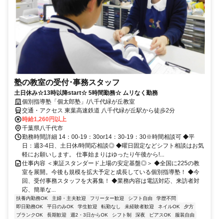
塾の教室の受付･事務スタッフ
土日休み☆13時以降start☆ 5時間勤務☆ ムリなく勤務
個別指導塾「個太郎塾」/八千代緑が丘教室
交通・アクセス 東葉高速鉄道 八千代緑が丘駅から徒歩2分
時給1,260円以上
千葉県八千代市
勤務時間詳細 14：00‐19：30or14：30‐19：30※時間相談可 ◆平
日：週3‐4日、土日休/時間応相談◎ ◆曜日固定などシフト相談はお気
軽にお願いします。 仕事始まりはゆったり午後から!...
仕事内容 ＜東証スタンダード上場の安定基盤◎＞ ◆全国に225の教
室を展開。今後も規模を拡大予定と成長している個別指導塾！ ◆今
回、受付事務スタッフを大募集！ ◆業務内容は電話対応、来訪者対
応、簡単な...
扶養内勤務OK
主婦・主夫歓迎
フリーター歓迎
シフト自由
学歴不問
即日勤務OK
平日のみOK
学生歓迎
転勤なし
未経験者歓迎
ネイルOK
夕方
ブランクOK
長期歓迎
週2・3日からOK
シフト制
深夜
ピアスOK
服装自由