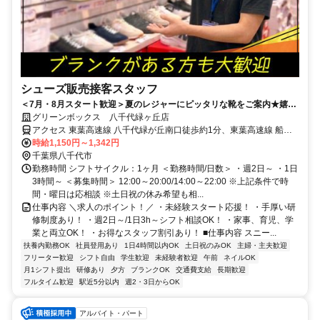
シューズ販売接客スタッフ
＜7月・8月スタート歓迎＞夏のレジャーにピッタリな靴をご案内★嬉し
いスタッフ割引も◎週2日～/1日3h～/短時間～フルタイムまで柔軟対
グリーンボックス 八千代緑ヶ丘店
応！
アクセス 東葉高速線 八千代緑が丘南口徒歩約1分、東葉高速線 船橋
日大前西口徒歩約20分、東葉高速線 八千代中央出入口1徒歩約37分
時給1,150円～1,342円
「八千代緑が丘」駅から徒歩2分
千葉県八千代市
勤務時間 シフトサイクル：1ヶ月 ＜勤務時間/日数＞ ・週2日～ ・1日
3時間～ ＜募集時間＞ 12:00～20:00/14:00～22:00 ※上記条件で時
間・曜日は応相談 ※土日祝の休み希望も相...
仕事内容 ＼求人のポイント！／ ・未経験スタート応援！ ・手厚い研
修制度あり！ ・週2日～/1日3h～シフト相談OK！ ・家事、育児、学
業と両立OK！ ・お得なスタッフ割引あり！ ■仕事内容 スニー...
扶養内勤務OK
社員登用あり
1日4時間以内OK
土日祝のみOK
主婦・主夫歓迎
フリーター歓迎
シフト自由
学生歓迎
未経験者歓迎
午前
ネイルOK
月1シフト提出
研修あり
夕方
ブランクOK
交通費支給
長期歓迎
フルタイム歓迎
駅近5分以内
週2・3日からOK
アルバイト・パート