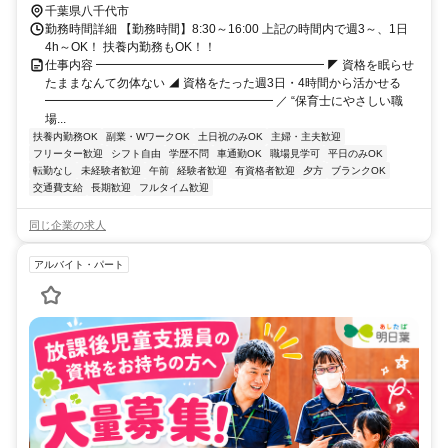
千葉県八千代市
勤務時間詳細 【勤務時間】8:30～16:00 上記の時間内で週3～、1日
4h～OK！ 扶養内勤務もOK！！
仕事内容 ━━━━━━━━━━━━━━━━━━━ ◤ 資格を眠らせ
たままなんて勿体ない ◢ 資格をたった週3日・4時間から活かせる
━━━━━━━━━━━━━━━━━━━ ／ “保育士にやさしい職
場...
扶養内勤務OK
副業・WワークOK
土日祝のみOK
主婦・主夫歓迎
フリーター歓迎
シフト自由
学歴不問
車通勤OK
職場見学可
平日のみOK
転勤なし
未経験者歓迎
午前
経験者歓迎
有資格者歓迎
夕方
ブランクOK
交通費支給
長期歓迎
フルタイム歓迎
同じ企業の求人
アルバイト・パート