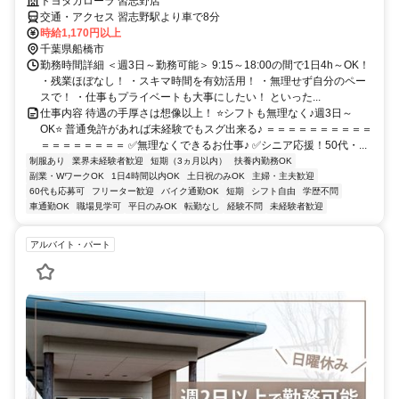
トヨタカローラ 習志野店
交通・アクセス 習志野駅より車で8分
時給1,170円以上
千葉県船橋市
勤務時間詳細 ＜週3日～勤務可能＞ 9:15～18:00の間で1日4h～OK！
・残業ほぼなし！ ・スキマ時間を有効活用！ ・無理せず自分のペー
スで！ ・仕事もプライベートも大事にしたい！ といった...
仕事内容 待遇の手厚さは想像以上！ ⭐シフトも無理なく♪週3日～
OK⭐ 普通免許があれば未経験でもスグ出来る♪ ＝＝＝＝＝＝＝＝＝＝
＝＝＝＝＝＝＝＝ ✅無理なくできるお仕事♪ ✅シニア応援！50代・...
制服あり
業界未経験者歓迎
短期（3ヵ月以内）
扶養内勤務OK
副業・WワークOK
1日4時間以内OK
土日祝のみOK
主婦・主夫歓迎
60代も応募可
フリーター歓迎
バイク通勤OK
短期
シフト自由
学歴不問
車通勤OK
職場見学可
平日のみOK
転勤なし
経験不問
未経験者歓迎
アルバイト・パート