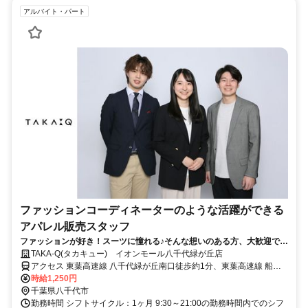
アルバイト・パート
ファッションコーディネーターのような活躍ができる
アパレル販売スタッフ
ファッションが好き！スーツに憧れる♪そんな想いのある方、大歓迎で
す！★あなたのセンスをちょっぴり付け加えて、お客様へご提案◎好き
TAKA-Q(タカキュー) イオンモール八千代緑が丘店
を仕事にしてみませんか★週3日～、1日5ｈ～OK★接客販売が未経験の
アクセス 東葉高速線 八千代緑が丘南口徒歩約1分、東葉高速線 船橋
方も多数活躍中◎アルバイトでも待遇充実♪社割あり／社員登用あり
日大前西口徒歩約20分、東葉高速線 八千代中央出入口1徒歩約37分
時給1,250円
東葉高速鉄道［八千代緑が丘駅］直結 徒歩6分
千葉県八千代市
勤務時間 シフトサイクル：1ヶ月 9:30～21:00の勤務時間内でのシフ