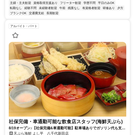
主婦・主夫歓迎
資格取得支援あり
フリーター歓迎
学歴不問
平日のみOK
転勤なし
経験不問
未経験者歓迎
午前
残業なし
有資格者歓迎
研修あり
夕方
ブランクOK
交通費支給
長期歓迎
アルバイト・パート
社保完備・車通勤可能な飲食店スタッフ(海鮮天ぷら)
8/19オープン♪【社保完備&車通勤可能】駐車場ありでガソリン代も支給
です！＃派手髪OK＃履歴書不要
天ぷら海鮮 よし平 八千代新田店