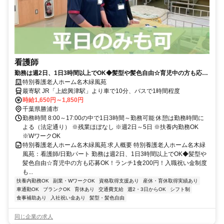
看護師
勤務は週2日、1日3時間以上でOK◆髪型や髪色自由☆育児中の方も応募
OK！ランチ1食200円！入職祝い金制度もあり☆ブランクのある方、復
特別養護老人ホーム名木緑風苑
職の方もOK！【勝浦市、上総興津駅、特養、看護師、日勤パート】※採
最寄駅 JR「上総興津駅」より車で10分、バスで1時間程度
用強化中
時給1,650円～1,850円
千葉県勝浦市
勤務時間 8:00～17:00の中で1日3時間～勤務可能 休憩は勤務時間に
よる（法定通り） ※残業ほぼなし ※週2日～5日 ※扶養内勤務OK
※WワークOK
特別養護老人ホーム名木緑風苑 求人概要 特別養護老人ホーム名木緑
風苑：看護師/日勤パート 勤務は週2日、1日3時間以上でOK◆髪型や
髪色自由☆育児中の方も応募OK！ランチ1食200円！入職祝い金制度
も...
扶養内勤務OK
副業・WワークOK
資格取得支援あり
産休・育休取得実績あり
車通勤OK
ブランクOK
育休あり
交通費支給
週2・3日からOK
シフト制
食事補助あり
入社祝い金あり
髪型・髪色自由
同じ企業の求人