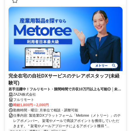
完全在宅の自社DXサービスのテレアポスタッフ(未経
験可)
若手活躍中！フルリモート・隙間時間で月収10万円以上も可能◎ │未経
験からインサイドセールスに挑戦
ZAZA株式会社
フルリモート
時給1,800円～2,000円
勤務時間・曜日: 月単位で相談・調整可能
仕事内容: 製造業DXプラットフォーム「Metoree（メトリー）」のテ
レアポメンバー。 架電やメールで商談アポイントを獲得していただ
きます。 * 架電やメールアプローチによるアポイント獲得 *...