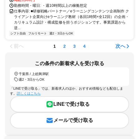
時給5,000円
勤務時間・曜日: ・週10時間以上の稼働想定
仕事内容: ■研修戦略パートナー／eラーニングコンテンツ企画制作 ク
ライアント企業向けeラーニング教材（各回1時間×全12回）の企画・
カリキュラム設計・構成監修を担うポジションです。事業課題から
逆...
シフト自由
フルリモート
週2・3日からOK
前へ
次へ
1
2
3
4
この条件の新着求人を受け取る
千葉県 / 上総興津駅
週2・3日からOK
「LINEで受け取る」では、新着求人のほか、おすすめ情報なども配信しま
す。
詳しくはこちら
LINEで受け取る
メールで受け取る