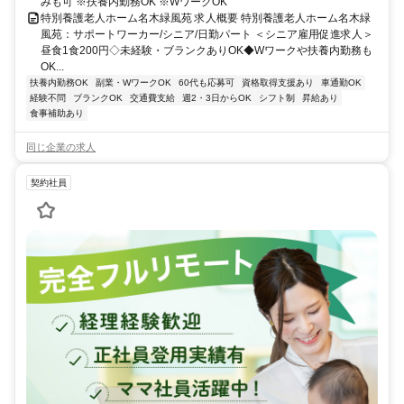
みも可 ※扶養内勤務OK ※WワークOK
特別養護老人ホーム名木緑風苑 求人概要 特別養護老人ホーム名木緑
風苑：サポートワーカー/シニア/日勤パート ＜シニア雇用促進求人＞
昼食1食200円◇未経験・ブランクありOK◆Wワークや扶養内勤務も
OK...
扶養内勤務OK
副業・WワークOK
60代も応募可
資格取得支援あり
車通勤OK
経験不問
ブランクOK
交通費支給
週2・3日からOK
シフト制
昇給あり
食事補助あり
同じ企業の求人
契約社員