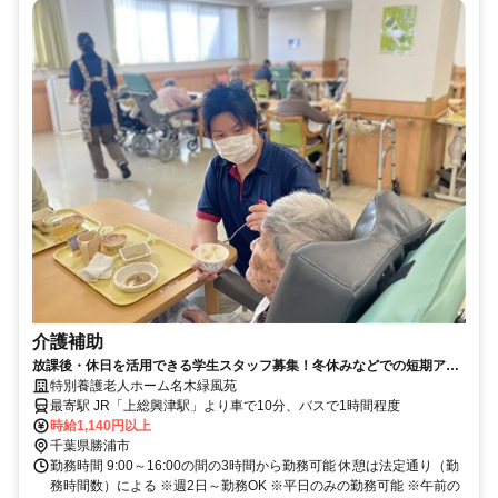
介護補助
放課後・休日を活用できる学生スタッフ募集！冬休みなどでの短期アル
バイトOK！柔軟に働き方応相談◆昼食が1食200円で食べられます♪【勝
特別養護老人ホーム名木緑風苑
浦市、特養、介護補助、学生アルバイト】
最寄駅 JR「上総興津駅」より車で10分、バスで1時間程度
時給1,140円以上
千葉県勝浦市
勤務時間 9:00～16:00の間の3時間から勤務可能 休憩は法定通り（勤
務時間数）による ※週2日～勤務OK ※平日のみの勤務可能 ※午前の