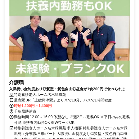
介護職
入職祝い金制度あり◎髪型・髪色自由◎昼食が1食200円で食べられます
☆WワークOK♪勤務は1日4時間◆【勝浦市、特養、介護職員、日勤パー
特別養護老人ホーム名木緑風苑
ト】
最寄駅 JR「上総興津駅」より車で10分、バスで1時間程度
時給1,200円～1,400円
千葉県勝浦市
勤務時間 12:00～16:00 休憩なし ※週2日～勤務OK ※平日のみの勤務
可能 ※扶養内勤務OK ※WワークOK
特別養護老人ホーム名木緑風苑 求人概要 特別養護老人ホーム名木緑
風苑：介護職/日勤パート 入職祝い金制度あり◎髪型・髪色自由◎昼