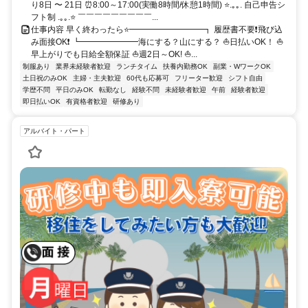
り8日 〜 21日 ⏰8:00～17:00(実働8時間/休憩1時間) ⭐.｡｡. 自己申告シ
フト制 .｡｡.⭐ ￣￣￣￣￣￣￣￣￣...
仕事内容 早く終わったら⭐━━━━━━━━━┓ 履歴書不要❗飛び込
み面接OK❗ ┗━━━━━━━海にする？山にする？ ⛵日払いOK！ ⛵
早上がりでも日給全額保証 ⛵週2日～OK! ⛵...
制服あり
業界未経験者歓迎
ランチタイム
扶養内勤務OK
副業・WワークOK
土日祝のみOK
主婦・主夫歓迎
60代も応募可
フリーター歓迎
シフト自由
学歴不問
平日のみOK
転勤なし
経験不問
未経験者歓迎
午前
経験者歓迎
即日払いOK
有資格者歓迎
研修あり
アルバイト・パート