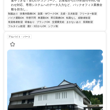
集中できる！安心のデスクワーク。 お客様からの予約受付や問い合
わせ対応、専用システムへのデータ入力など、バックオフィス業務全
般を担当し...
制服あり
扶養内勤務OK
副業・WワークOK
主婦・主夫歓迎
フリーター歓迎
バイク通勤OK
学歴不問
車通勤OK
即日勤務OK
転勤なし
経験者歓迎
有資格者歓迎
研修あり
ブランクOK
交通費支給
まかないあり
長期歓迎
フルタイム歓迎
週2・3日からOK
シフト制
アルバイト・パート