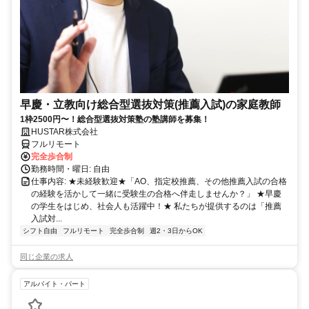
早慶・立教向け総合型選抜対策(推薦入試)の家庭教師
1枠2500円〜！総合型選抜対策塾の塾講師を募集！
HUSTAR株式会社
フルリモート
完全歩合制
勤務時間・曜日: 自由
仕事内容: ★未経験歓迎★「AO、指定校推薦、その他推薦入試の合格
の経験を活かして一緒に受験生の合格へ伴走しませんか？」 ★早慶
の学生をはじめ、社会人も活躍中！★ 私たちが提供するのは「推薦
入試対...
シフト自由
フルリモート
完全歩合制
週2・3日からOK
同じ企業の求人
アルバイト・パート