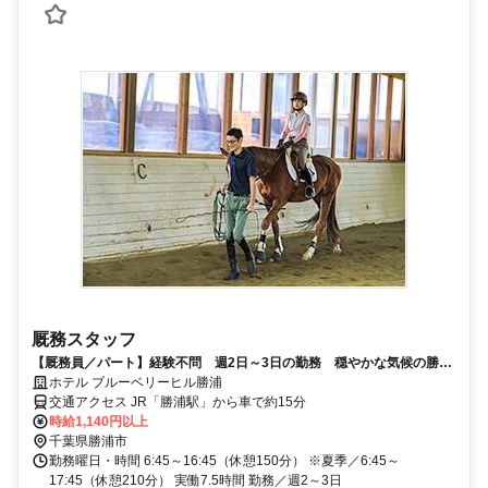
厩務スタッフ
【厩務員／パート】経験不問 週2日～3日の勤務 穏やかな気候の勝浦
市
ホテル ブルーベリーヒル勝浦
交通アクセス JR「勝浦駅」から車で約15分
時給1,140円以上
千葉県勝浦市
勤務曜日・時間 6:45～16:45（休憩150分） ※夏季／6:45～
17:45（休憩210分） 実働7.5時間 勤務／週2～3日