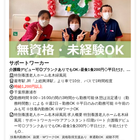
サポートワーカー
介護職デビュー可◎ブランクありでもOK♪昼食1食200円◇平日だけ、午
前だけでもOK！Wワーク・扶養内勤務OK★サポート業務からスタート
特別養護老人ホーム名木緑風苑
【勝浦市、特養、サポートワーカー/ケアアシスタント、日勤パート】
最寄駅 JR「上総興津駅」より車で10分、バスで1時間程度
時給1,200円以上
千葉県勝浦市
勤務時間 9:00～16:00の間の3時間から勤務可能 休憩は法定通り（勤
務時間数）による ※週2日～勤務OK ※平日のみの勤務可能 ※午前の
みも可 ※扶養内勤務OK ※WワークOK
特別養護老人ホーム名木緑風苑 求人概要 特別養護老人ホーム名木緑
風苑：サポートワーカー/ケアアシスタント/日勤パート 介護職デビュ
ー可◎ブランクありでもOK♪昼食1食200円◇平日だけ、午前だけで
もO...
扶養内勤務OK
副業・WワークOK
資格取得支援あり
車通勤OK
経験不問