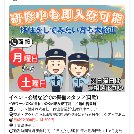
イベント会場などでの警備スタッフ(日勤)
✅WワークOK✅日払いOK✅即入寮可能！／館山営業所
テイシン警備株式会社 館山営業所/上総興津エリア
交通・アクセス ⭐上総興津駅周辺の現場に直行直帰/ピックアップあ
り！移動の心配は不要です♪
日給12,000円～14,200円
千葉県勝浦市
勤務時間詳細 実働時間：1日あたり8時間 平均勤務日数：1ヶ月あた