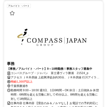
アルバイト・パート
事務
【事務／アルバイト・パート】9～18時勤務！事務スタッフ募集中
コンパスグループ・ジャパン 富士通ヴィラ勝浦 21524_p
アクセス ＪＲ外房線 上総興津徒歩約30分、ＪＲ外房線 行川アイラン
ド徒歩約45分、ＪＲ外房線 鵜原徒歩約67分
時給1,300円以上
千葉県勝浦市
勤務時間 9:00～18:00 週3日、1日6時間～OK 休日：土日祝休み 休憩
時間：6時間を超える労働に対して45分以上、8時間を超える労働に
対して1時間以上
仕事内容 仕事内容 【受信のみ＆ノルマなし】お電話での予約対応に