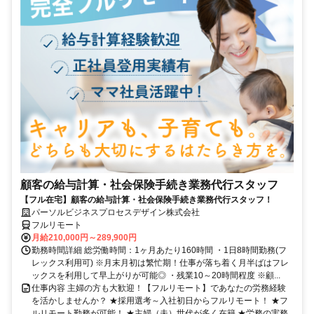
顧客の給与計算・社会保険手続き業務代行スタッフ
【フル在宅】顧客の給与計算・社会保険手続き業務代行スタッフ！
パーソルビジネスプロセスデザイン株式会社
フルリモート
月給210,000円～289,900円
勤務時間詳細 総労働時間：1ヶ月あたり160時間 ・1日8時間勤務(フ
レックス利用可) ※月末月初は繁忙期！仕事が落ち着く月半ばはフレ
ックスを利用して早上がりが可能◎ ・残業10～20時間程度 ※顧...
仕事内容 主婦の方も大歓迎！【フルリモート】であなたの労務経験
を活かしませんか？ ★採用選考～入社初日からフルリモート！ ★フ
ルリモート勤務が可能！ ★主婦（夫）世代が多く在籍 ★労務の実務