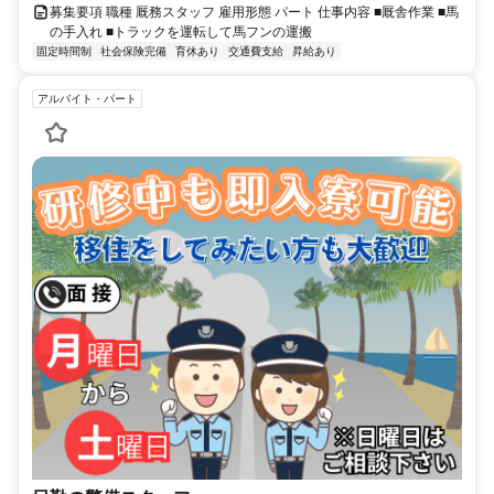
募集要項 職種 厩務スタッフ 雇用形態 パート 仕事内容 ■厩舎作業 ■馬
の手入れ ■トラックを運転して馬フンの運搬
固定時間制
社会保険完備
育休あり
交通費支給
昇給あり
アルバイト・パート