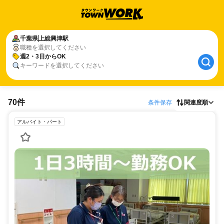
千葉県
上総興津駅
職種を選択してください
週2・3日からOK
キーワードを選択してください
70件
条件保存
関連度順
アルバイト・パート