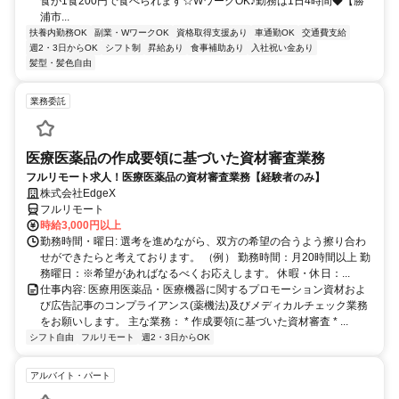
食が1食200円で食べられます☆WワークOK♪勤務は1日4時間◆【勝
浦市...
扶養内勤務OK
副業・WワークOK
資格取得支援あり
車通勤OK
交通費支給
週2・3日からOK
シフト制
昇給あり
食事補助あり
入社祝い金あり
髪型・髪色自由
業務委託
医療医薬品の作成要領に基づいた資材審査業務
フルリモート求人！医療医薬品の資材審査業務【経験者のみ】
株式会社EdgeX
フルリモート
時給3,000円以上
勤務時間・曜日: 選考を進めながら、双方の希望の合うよう擦り合わ
せができたらと考えております。 （例） 勤務時間：月20時間以上 勤
務曜日：※希望があればなるべくお応えします。 休暇・休日：...
仕事内容: 医療用医薬品・医療機器に関するプロモーション資材およ
び広告記事のコンプライアンス(薬機法)及びメディカルチェック業務
をお願いします。 主な業務： * 作成要領に基づいた資材審査 * ...
シフト自由
フルリモート
週2・3日からOK
アルバイト・パート