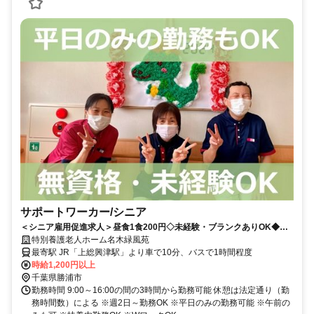
サポートワーカー/シニア
＜シニア雇用促進求人＞昼食1食200円◇未経験・ブランクありOK◆W
ワークや扶養内勤務もOK◎平日だけ＆午前のみOK！サポート業務から
特別養護老人ホーム名木緑風苑
デビュー【勝浦市、特養、サポートワーカー（シニア）、日勤パート】
最寄駅 JR「上総興津駅」より車で10分、バスで1時間程度
時給1,200円以上
千葉県勝浦市
勤務時間 9:00～16:00の間の3時間から勤務可能 休憩は法定通り（勤
務時間数）による ※週2日～勤務OK ※平日のみの勤務可能 ※午前の