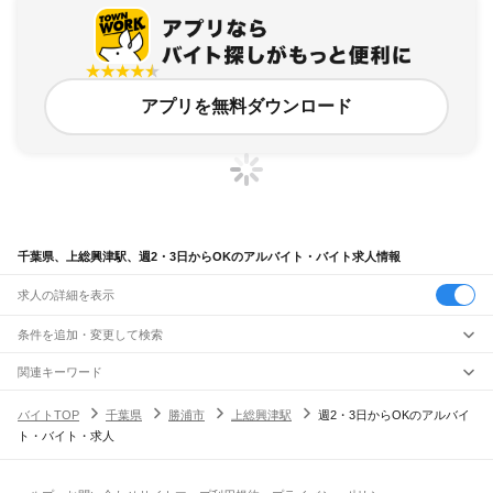
アプリを無料ダウンロード
千葉県、上総興津駅、週2・3日からOKのアルバイト・バイト求人情報
求人の詳細を表示
条件を追加・変更して検索
市区町村を追加・変更
関連キーワード
完全在宅ワーク 全国
シール貼り 在宅
現在地周辺
ガチャガチャ
犬カフェ
千葉県
駅を追加・変更
バイトTOP
千葉県
勝浦市
上総興津駅
週2・3日からOKのアルバイ
千葉県
すべて
ト・バイト・求人
千葉市
すべて
職種を追加・変更
JR武蔵野線
中央区
花見川区
稲毛区
若葉区
緑区
美浜区
南流山駅
新松戸駅
新八柱駅
東松戸駅
市川大野駅
船橋法典駅
西船橋駅
飲食・フードサービス
銚子市
市川市
船橋市
館山市
木更津市
松戸市
野田市
茂原市
成田市
佐倉市
東金市
特徴を追加・変更
飲食・フードサービス
すべて