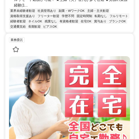
経験(1...
業界未経験者歓迎
社員登用あり
副業・WワークOK
主婦・主夫歓迎
資格取得支援あり
フリーター歓迎
学歴不問
固定時間制
転勤なし
フルリモート
経験者歓迎
ネイルOK
残業なし
有資格者歓迎
在宅OK
賞与あり
ブランクOK
交通費支給
長期歓迎
ピアスOK
業務委託