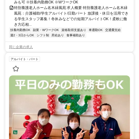
みも可 ※扶養内勤務OK ※WワークOK
特別養護老人ホーム名木緑風苑 求人概要 特別養護老人ホーム名木緑
風苑：介護補助/学生アルバイト/日勤パート 放課後・休日を活用でき
る学生スタッフ募集！冬休みなどでの短期アルバイトOK！柔軟に働
き方応相...
扶養内勤務OK
副業・WワークOK
資格取得支援あり
車通勤OK
交通費支給
週2・3日からOK
シフト制
昇給あり
食事補助あり
同じ企業の求人
アルバイト・パート