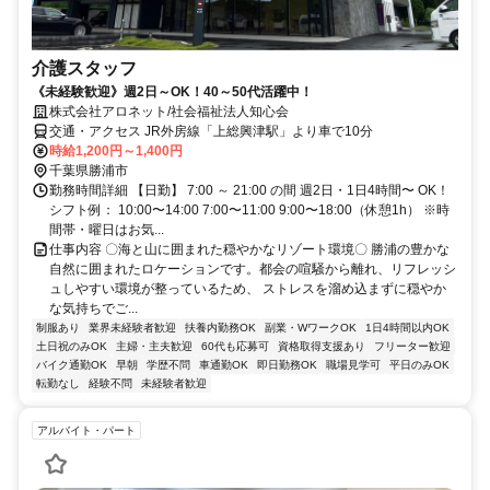
介護スタッフ
《未経験歓迎》週2日～OK！40～50代活躍中！
株式会社アロネット/社会福祉法人知心会
交通・アクセス JR外房線「上総興津駅」より車で10分
時給1,200円～1,400円
千葉県勝浦市
勤務時間詳細 【日勤】 7:00 ～ 21:00 の間 週2日・1日4時間〜 OK！
シフト例： 10:00〜14:00 7:00〜11:00 9:00〜18:00（休憩1h） ※時
間帯・曜日はお気...
仕事内容 〇海と山に囲まれた穏やかなリゾート環境〇 勝浦の豊かな
自然に囲まれたロケーションです。都会の喧騒から離れ、リフレッシ
ュしやすい環境が整っているため、 ストレスを溜め込まずに穏やか
な気持ちでご...
制服あり
業界未経験者歓迎
扶養内勤務OK
副業・WワークOK
1日4時間以内OK
土日祝のみOK
主婦・主夫歓迎
60代も応募可
資格取得支援あり
フリーター歓迎
バイク通勤OK
早朝
学歴不問
車通勤OK
即日勤務OK
職場見学可
平日のみOK
転勤なし
経験不問
未経験者歓迎
アルバイト・パート