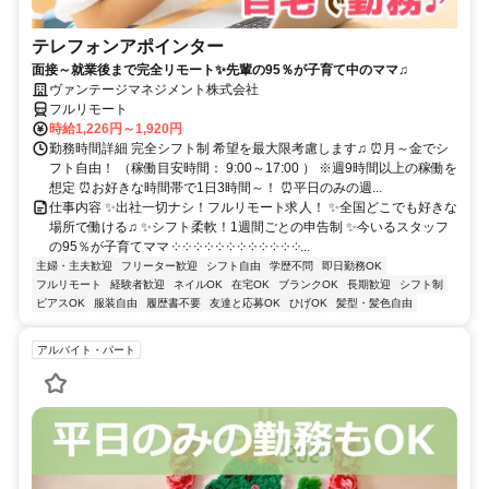
テレフォンアポインター
面接～就業後まで完全リモート✨先輩の95％が子育て中のママ♫
ヴァンテージマネジメント株式会社
フルリモート
時給1,226円～1,920円
勤務時間詳細 完全シフト制 希望を最大限考慮します♫ ⏰月～金でシ
フト自由！ （稼働目安時間： 9:00～17:00 ） ※週9時間以上の稼働を
想定 ⏰お好きな時間帯で1日3時間～！ ⏰平日のみの週...
仕事内容 ✨出社一切ナシ！フルリモート求人！ ✨全国どこでも好きな
場所で働ける♫ ✨シフト柔軟！1週間ごとの申告制 ✨今いるスタッフ
の95％が子育てママ ༶ ༶ ༶ ༶ ༶ ༶ ༶ ༶ ༶ ༶ ༶ ༶...
主婦・主夫歓迎
フリーター歓迎
シフト自由
学歴不問
即日勤務OK
フルリモート
経験者歓迎
ネイルOK
在宅OK
ブランクOK
長期歓迎
シフト制
ピアスOK
服装自由
履歴書不要
友達と応募OK
ひげOK
髪型・髪色自由
アルバイト・パート