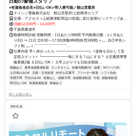
日勤の警備スタッフ
⭐有資格者必見⭐日払いOK✅即入寮可能／館山営業所
テイシン警備株式会社 館山営業所/上総興津エリア
交通・アクセス ⭐上総興津駅周辺の現場に直行直帰/ピックアップあ
り！移動の心配は不要です♪
日給12,500円～14,200円
千葉県勝浦市
勤務時間詳細 実働時間：1日あたり8時間 平均勤務日数：1ヶ月あた
り8日 〜 21日 ⏰8:00～17:00(実働8時間/休憩1時間) ⭐.｡｡. 自己申告シ
フト制 .｡｡.⭐ ￣￣￣￣￣￣￣￣￣...
仕事内容 早く終わったら ━━━━━━━━━┓ ⚡資格を活かして安
定収入ゲット⚡ ┗━━━━━━━海にする？山にする？ ⚓交通誘導警
備業務2級 ⚓日払いOK！ ⚓早上がりでも日給全額保...
制服あり
業界未経験者歓迎
ランチタイム
扶養内勤務OK
副業・WワークOK
土日祝のみOK
主婦・主夫歓迎
60代も応募可
フリーター歓迎
シフト自由
学歴不問
平日のみOK
転勤なし
経験不問
未経験者歓迎
午前
経験者歓迎
即日払いOK
有資格者歓迎
研修あり
同じ企業の求人
契約社員