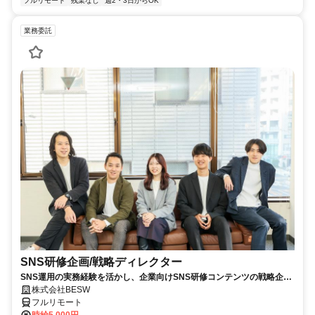
フルリモート
残業なし
週2・3日からOK
業務委託
SNS研修企画/戦略ディレクター
SNS運用の実務経験を活かし、企業向けSNS研修コンテンツの戦略企
画・カリキュラム設計・監修を担う上流ポジションです。
株式会社BESW
フルリモート