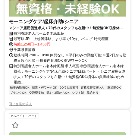
モーニングケア/起床介助/シニア
＜シニア雇用促進求人＞70代のスタッフも在籍中！無資格OK◎身体の
負担軽減のため電動ベッド導入で身体の負担少なめ♪【勝浦市、上総興津
特別養護老人ホーム名木緑風苑
駅、特養、モーニングケア/食事配膳（シニア）、日勤パート】
最寄駅 JR「上総興津駅」より車で10分、バスで1時間程度
時給1,250円～1,450円
千葉県勝浦市
勤務時間 7:00～10:00 休憩なし ※平日のみの勤務可能 ※週2日から勤
務日数応相談 ※扶養内勤務OK ※WワークOK
特別養護老人ホーム名木緑風苑 求人概要 特別養護老人ホーム名木緑
風苑：モーニングケア/起床介助/シニア/日勤パート ＜シニア雇用促進
求人＞70代のスタッフも在籍中！無資格OK◎身体の負担軽減のため
電動...
扶養内勤務OK
副業・WワークOK
60代も応募可
資格取得支援あり
車通勤OK
ブランクOK
交通費支給
週2・3日からOK
シフト制
昇給あり
同じ企業の求人
アルバイト・パート