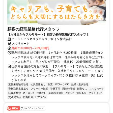
顧客の経理業務代行スタッフ
【入社日からフルリモート】顧客の経理業務代行スタッフ！
パーソルビジネスプロセスデザイン株式会社
フルリモート
月給210,000円～289,900円
勤務時間詳細 総労働時間：1ヶ月あたり160時間 ・1日8時間勤務(フ
レックス利用可) ※月末月初は繁忙期！仕事が落ち着く月半ばはフレ
ックスを利用して早上がりが可能◎ ・残業10～20時間程度 ※顧...
仕事内容 主婦の方も大歓迎！【フルリモート】であなたの経理経験
を活かしませんか？ ★採用選考～入社初日からフルリモート！ ★フ
レックスを活用してワークライフバランス抜群◎ ★主婦（夫）世代
が多く在籍...
業界未経験者歓迎
社員登用あり
副業・WワークOK
主婦・主夫歓迎
資格取得支援あり
フリーター歓迎
学歴不問
固定時間制
転勤なし
フルリモート
経験者歓迎
ネイルOK
残業なし
有資格者歓迎
在宅OK
賞与あり
ブランクOK
交通費支給
長期歓迎
ピアスOK
アルバイト・パート