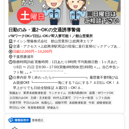
日勤のみ・週2~OKの交通誘導警備
✅WワークOK✅日払いOK✅即入寮可能！／館山営業所
テイシン警備株式会社 館山営業所/上総興津エリア
交通・アクセス ⭐上総興津駅周辺の現場に直行直帰/ピックアップあ
り！移動の心配は不要です♪
日給12,000円～14,200円
千葉県勝浦市
勤務時間詳細 実働時間：1日あたり8時間 平均勤務日数：1ヶ月あた
り8日 〜 21日 ⏰8:00～17:00(実働8時間/休憩1時間) ⭐.｡｡. 自己申告シ
フト制 .｡｡.⭐ ￣￣￣￣￣￣￣￣￣...
仕事内容 早く終わったら⭐━━━━━━━━━┓ 履歴書不要❗飛び込
み面接OK❗ ┗━━━━━━━海にする？山にする？ ⚓日払いOK！ ⚓
早上がりでも日給全額保証 ⚓週2日～OK! ⚓...
制服あり
業界未経験者歓迎
ランチタイム
扶養内勤務OK
副業・WワークOK
土日祝のみOK
主婦・主夫歓迎
60代も応募可
フリーター歓迎
シフト自由
学歴不問
平日のみOK
転勤なし
経験不問
未経験者歓迎
午前
経験者歓迎
即日払いOK
有資格者歓迎
研修あり
業務委託