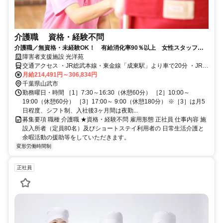
介護職 資格・経験不問
介護職／無資格・未経験OK！ 有給消化率90％以上 女性スタッフ活
躍中◎ 賞与は年4ヶ月分を支給！
障害者支援施設 光洋苑
交通アクセス ・JR総武本線・東金線「成東駅」より車で20分 ・JR成
東駅からフラワーバス「小松バス停」下車5分
月給214,491円～306,834円
千葉県山武市
勤務曜日・時間 ［1］7:30～16:30（休憩60分） ［2］10:00～
19:00（休憩60分） ［3］17:00～ 9:00（休憩180分） ※［3］は月5
日程度、シフト制、入社後3ヶ月間は夜勤...
募集要項 職種 介護職 ★資格・経験不問 雇用形態 正社員 仕事内容 施
設入所者（定員80名）及びショートステイ利用者の 日常生活介護と
余暇活動の援助等をしていただきます。
変形労働時間制
正社員