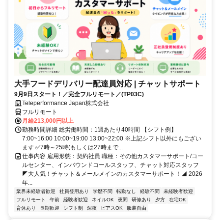
大手フードデリバリー配達員対応 | チャットサポート
9月9日スタート！／完全フルリモート／(TP03C)
Teleperformance Japan株式会社
フルリモート
月給213,000円以上
勤務時間詳細 総労働時間：1週あたり40時間 【シフト例】
7:00~16:00 10:00~19:00 13:00~22:00 ※上記シフト以外にもござい
ます ✅7時～25時(もしくは27時まで...
仕事内容 雇用形態：契約社員 職種：その他カスタマーサポート/コー
ルセンター、インバウンドコールスタッフ、チャット対応スタッフ
◤大人気！チャット＆メールメインのカスタマーサポート！◢ 2026
年...
業界未経験者歓迎
社員登用あり
学歴不問
転勤なし
経験不問
未経験者歓迎
フルリモート
午前
経験者歓迎
ネイルOK
夜間
研修あり
夕方
在宅OK
育休あり
長期歓迎
シフト制
深夜
ピアスOK
服装自由