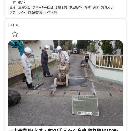
理 鶏が...
主婦・主夫歓迎
フリーター歓迎
学歴不問
車通勤OK
午前
夕方
賞与あり
ブランクOK
交通費支給
シフト制
正社員
土木作業員(水道・道路)手元から育成|資格取得100%