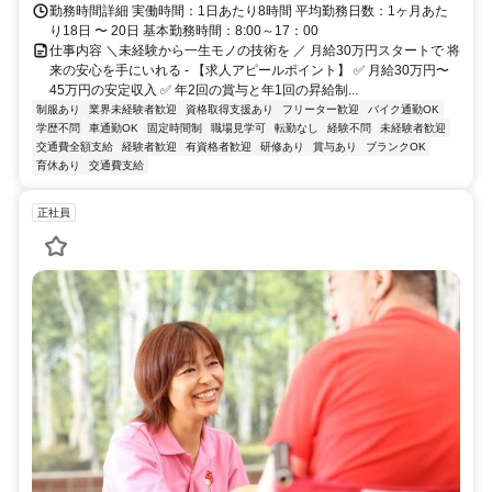
勤務時間詳細 実働時間：1日あたり8時間 平均勤務日数：1ヶ月あた
り18日 〜 20日 基本勤務時間：8:00～17：00
仕事内容 ＼未経験から一生モノの技術を ／ 月給30万円スタートで 将
来の安心を手にいれる - 【求人アピールポイント】 ✅ 月給30万円〜
45万円の安定収入 ✅ 年2回の賞与と年1回の昇給制...
制服あり
業界未経験者歓迎
資格取得支援あり
フリーター歓迎
バイク通勤OK
学歴不問
車通勤OK
固定時間制
職場見学可
転勤なし
経験不問
未経験者歓迎
交通費全額支給
経験者歓迎
有資格者歓迎
研修あり
賞与あり
ブランクOK
育休あり
交通費支給
正社員