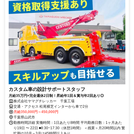
カスタム車の設計サポートスタッフ
月給35万円×完全週休2日制！昇給年1回＆賞与年2回あり◎
株式会社ヤマグチレッカー 千葉工場
交通・アクセス 松尾横芝インターから車で2分
月給350,000円～450,000円
千葉県山武市
勤務時間詳細 実働時間：1日あたり8時間 平均勤務日数：1ヶ月あた
り19日 〜 22日 ■8:30~17:30（休憩1時間） ＜残業＞月20時間以内 繁
忙期の10月～3月は45時間以上あり