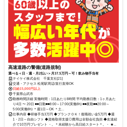
高速道路の警備(道路規制)
選べる＜日・週・月2払い＞月37.5万円～可！飲み物手当有
テイケイ株式会社 千葉支社[21]
交通・アクセス 松尾駅周辺/直行直帰OK
日給15,000円以上
千葉県山武市
勤務時間詳細 実働時間：1日あたり8時間 平均勤務日数：1ヶ月あた
り4日 〜 20日 ■■日勤■■8:00～17:00(実働8h) ■■夜勤■■20:00～
5:00(実働8h) ＊週1日～OK ＊土...
仕事内容 ◆研修手当3万円 ◆ブランクＯＫ！復職祝い金5万円 ◆週
1・2日～自由シフト ◆資格取得支援◎費用は全額会社負担 ◆友達紹
介で10万円プレゼント ・。＊未経験から高日給スタート＊。・ ★...