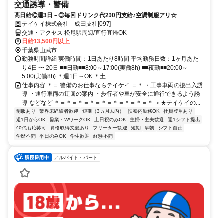
交通誘導・警備
高日給◎週3日～◎毎回ドリンク代200円支給♪空調制服アリ☆
テイケイ株式会社 成田支社[097]
交通・アクセス 松尾駅周辺/直行直帰OK
日給13,500円以上
千葉県山武市
勤務時間詳細 実働時間：1日あたり8時間 平均勤務日数：1ヶ月あた
り4日 〜 20日 ■■日勤■■8:00～17:00(実働8h) ■■夜勤■■20:00～
5:00(実働8h) ＊週1日～OK ＊土...
仕事内容 ＊＝ 警備のお仕事ならテイケイ ＝＊ ・工事車両の搬出入誘
導 ・通行車両の迂回の案内 ・歩行者や車が安全に通行できるよう誘
導 などなど ＊＝＊＝＊＝＊＝＊＝＊＝＊＝＊＝＊ ＜★テイケイの...
制服あり
業界未経験者歓迎
短期（3ヵ月以内）
扶養内勤務OK
社員登用あり
週1日からOK
副業・WワークOK
土日祝のみOK
主婦・主夫歓迎
週1シフト提出
60代も応募可
資格取得支援あり
フリーター歓迎
短期
早朝
シフト自由
学歴不問
平日のみOK
学生歓迎
経験不問
アルバイト・パート