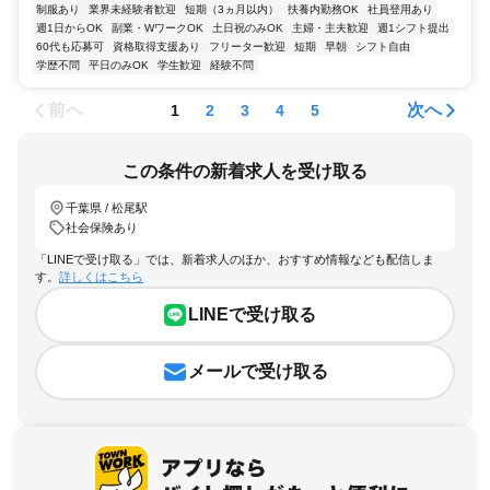
制服あり
業界未経験者歓迎
短期（3ヵ月以内）
扶養内勤務OK
社員登用あり
週1日からOK
副業・WワークOK
土日祝のみOK
主婦・主夫歓迎
週1シフト提出
60代も応募可
資格取得支援あり
フリーター歓迎
短期
早朝
シフト自由
学歴不問
平日のみOK
学生歓迎
経験不問
前へ
次へ
1
2
3
4
5
この条件の新着求人を受け取る
千葉県 / 松尾駅
社会保険あり
「LINEで受け取る」では、新着求人のほか、おすすめ情報なども配信しま
す。
詳しくはこちら
LINEで受け取る
メールで受け取る