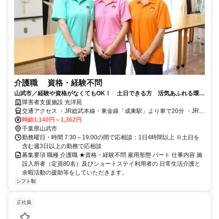
介護職 資格・経験不問
山武市／経験や資格がなくてもOK！ 土日できる方 活気あふれる環境
で、介護のお仕事にチャレンジを！
障害者支援施設 光洋苑
交通アクセス ・JR総武本線・東金線「成東駅」より車で20分 ・JR成
東駅からフラワーバス「小松バス停」下車5分
時給1,140円～1,362円
千葉県山武市
勤務曜日・時間 7:30～19:00の間で応相談：1日4時間以上 ※土日を
含む週3日以上の勤務で応相談
募集要項 職種 介護職 ★資格・経験不問 雇用形態 パート 仕事内容 施
設入所者（定員80名）及びショートステイ利用者の 日常生活介護と
余暇活動の援助等をしていただきます。
シフト制
正社員