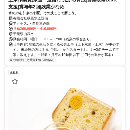
支援|賞与年2回|残業少なめ
水の力を引き出す匠。その技ここで磨こう。
有限会社秋葉水道設備
アクセス: ・自動車通勤
月給260,000円～416,000円
千葉県山武市
勤務時間・曜日: ・8:00～17:00（残業の場合あり）
仕事内容: 地域の生活を支える公共工事（上下水道・土木）が中心で
す。 未経験の方は手元（補助）からスタートし、2〜3名チームで丁
寧に教えます。 * 残業：月平均10時間以下（17時台退社が基本） ...
固定時間制
交通費支給
昇給あり
正社員