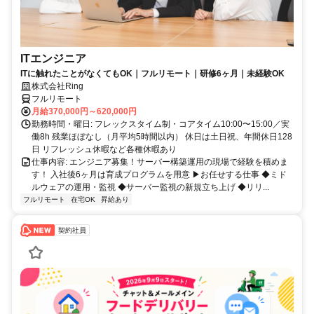
ITエンジニア
ITに触れたことがなくてもOK｜フルリモート｜研修6ヶ月｜未経験OK
株式会社Ring
フルリモート
月給370,000円～620,000円
勤務時間・曜日: フレックスタイム制・コアタイム10:00〜15:00／実
働8h 残業ほぼなし（月平均5時間以内） 休日は土日祝、年間休日128
日 リフレッシュ休暇など各種休暇あり
仕事内容: エンジニア募集！サーバー構築運用の現場で経験を積めま
す！ 入社後6ヶ月は育成プログラムを用意 ▶お任せする仕事 ◆ミド
ルウェアの運用・監視 ◆サーバー監視の新規立ち上げ ◆リリ...
フルリモート
在宅OK
昇給あり
契約社員