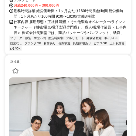
フルリモート
月給240,000円～300,000円
勤務時間詳細 総労働時間：1ヶ月あたり160時間 勤務時間 総労働時
間：1ヶ月あたり160時間 9:30〜18:30(実働8時間)
仕事内容 雇用形態：正社員 職種：その他製造オペレーター/ラインマ
ネージャー（機械/電気/電子製品専門職）、職人/現場作業員 ＜仕事内
容＞ 株式会社笑楽堂では、商品パッケージやパンフレット、紙袋、...
フリーター歓迎
学歴不問
固定時間制
フルリモート
経験者歓迎
ネイルOK
残業なし
ブランクOK
育休あり
長期歓迎
長期休暇あり
ピアスOK
土日祝休み
ひげOK
正社員