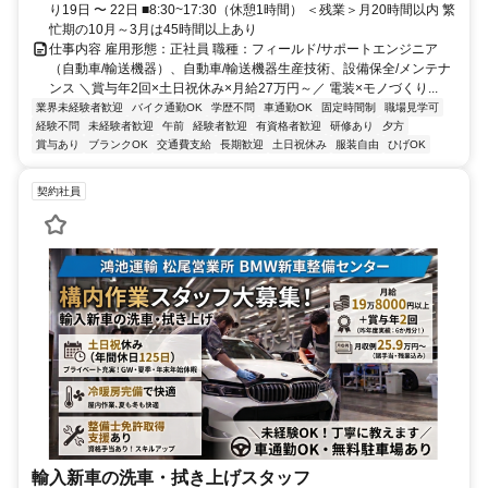
り19日 〜 22日 ■8:30~17:30（休憩1時間） ＜残業＞月20時間以内 繁
忙期の10月～3月は45時間以上あり
仕事内容 雇用形態：正社員 職種：フィールド/サポートエンジニア
（自動車/輸送機器）、自動車/輸送機器生産技術、設備保全/メンテナ
ンス ＼賞与年2回×土日祝休み×月給27万円～／ 電装×モノづくり...
業界未経験者歓迎
バイク通勤OK
学歴不問
車通勤OK
固定時間制
職場見学可
経験不問
未経験者歓迎
午前
経験者歓迎
有資格者歓迎
研修あり
夕方
賞与あり
ブランクOK
交通費支給
長期歓迎
土日祝休み
服装自由
ひげOK
契約社員
輸入新車の洗車・拭き上げスタッフ