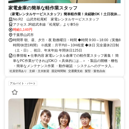
家電倉庫の簡単な軽作業スタッフ
（家電レンタルサービススタッフ）簡単軽作業！未経験OK！土日祝休
み！ガソリン代支給！山武市
No.R2 山武市松尾町 家電レンタルサービススタッフ
アクセス JR総武本線「松尾駅」より車5分
時給1,140円
千葉県山武市
時間帯 朝、昼、夕方・夜 勤務曜日・時間 ◆時間 9:00～18:00（実働8
時間/休憩1時間） ※残業：月平均0～10H程度 ◆休日 完全週休2日制
（土・日）、祝日、年末年始 年間休日125日
仕事情報 ● 仕事内容 家電レンタル倉庫での軽作業スタッフ募集！ 簡
単なPC作業ができればOK◎ ＜具体的には…＞ ・製品の開梱・梱包
・簡単なメンテナンス作業 ・動作確認 ・システムへのデータ入...
社員登用あり
主婦・主夫歓迎
固定時間制
交通費支給
髪型・髪色自由
アルバイト・パート