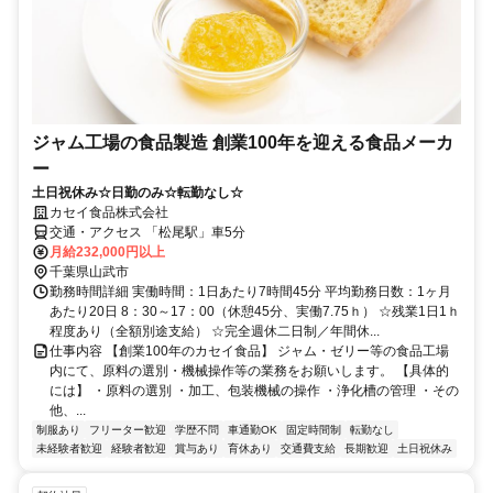
ジャム工場の食品製造 創業100年を迎える食品メーカ
ー
土日祝休み☆日勤のみ☆転勤なし☆
カセイ食品株式会社
交通・アクセス 「松尾駅」車5分
月給232,000円以上
千葉県山武市
勤務時間詳細 実働時間：1日あたり7時間45分 平均勤務日数：1ヶ月
あたり20日 8：30～17：00（休憩45分、実働7.75ｈ） ☆残業1日1ｈ
程度あり（全額別途支給） ☆完全週休二日制／年間休...
仕事内容 【創業100年のカセイ食品】 ジャム・ゼリー等の食品工場
内にて、原料の選別・機械操作等の業務をお願いします。 【具体的
には】 ・原料の選別 ・加工、包装機械の操作 ・浄化槽の管理 ・その
他、...
制服あり
フリーター歓迎
学歴不問
車通勤OK
固定時間制
転勤なし
未経験者歓迎
経験者歓迎
賞与あり
育休あり
交通費支給
長期歓迎
土日祝休み