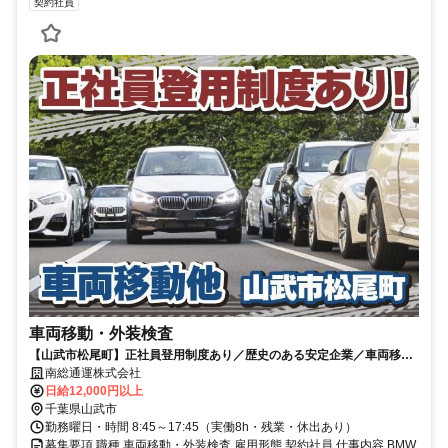
契約社員
車両移動・外装検査
【山武市松尾町】正社員登用制度あり／歴史のある安定企業／車両移動
スタッフを募集
南総通運株式会社
日給12,000円以上
千葉県山武市
勤務曜日・時間 8:45～17:45（実働8h・残業・休出あり）
募集要項 職種 車両移動・外装検査 雇用形態 契約社員 仕事内容 BMW