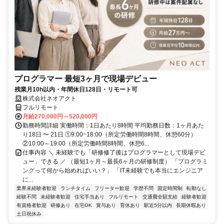
プログラマー 最短3ヶ月で現場デビュー
残業月10h以内・年間休日128日・リモート可
株式会社ネオアクト
フルリモート
月給270,000円～520,000円
勤務時間詳細 実働時間：1日あたり8時間 平均勤務日数：1ヶ月あた
り18日 〜 21日 ①9:00~18:00（所定労働時間8時間、休憩60分）
②10:00～19:00（所定労働時間8時間、休憩6...
仕事内容 ＼ 未経験でも「研修修了後はプログラマーとして現場デビ
ュー」できる ／ （最短1ヶ月～最長6ヶ月の研修制度） 「プログラミ
ングって何から始めればいい？」 「IT未経験でも本当にエンジニア
に...
業界未経験者歓迎
ランチタイム
フリーター歓迎
学歴不問
固定時間制
転勤なし
経験不問
未経験者歓迎
住宅手当あり
フルリモート
交通費全額支給
経験者歓迎
有資格者歓迎
研修あり
在宅OK
賞与あり
育休あり
駅近5分以内
長期休暇あり
土日祝休み