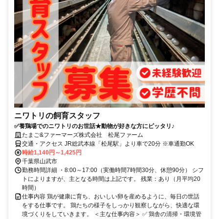
ニワトリの飼育スタッフ
✅養鶏場でのニワトリのお世話★動物が好きな方にピッタリ♪
たまご&ファーマーズ株式会社 松尾ファーム
交通・アクセス JR総武本線「松尾駅」より車で20分 ※車通勤OK
時給1,140円～1,425円
千葉県山武市
勤務時間詳細 ・8:00～17:00（実働時間7時間30分、休憩90分） シフ
トによりますが、主となる時間は上記です。 残業：あり（月平均20
時間）
仕事内容 鶏が健康に育ち、おいしい卵を産めるように、毎日の世話
をする仕事です。 鶏たちの様子をしっかり観察しながら、快適な環
境づくりをしていきます。 ＜主な仕事内容＞ ✅ 鶏舎の清掃・環境管