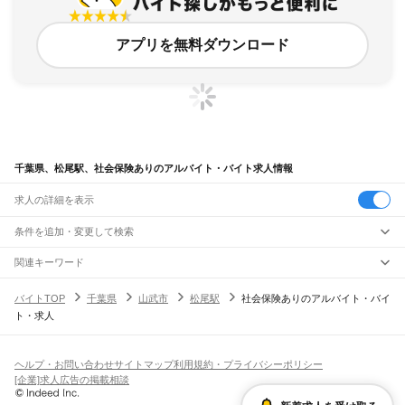
アプリを無料ダウンロード
千葉県、松尾駅、社会保険ありのアルバイト・バイト求人情報
求人の詳細を表示
条件を追加・変更して検索
市区町村を追加・変更
関連キーワード
完全在宅ワーク 全国
シール貼り 在宅
現在地周辺
ガチャガチャ
犬カフェ
千葉県
駅を追加・変更
バイトTOP
千葉県
山武市
松尾駅
社会保険ありのアルバイト・バイ
千葉県
すべて
ト・求人
千葉市
すべて
職種を追加・変更
JR武蔵野線
中央区
花見川区
稲毛区
若葉区
緑区
美浜区
南流山駅
新松戸駅
新八柱駅
東松戸駅
市川大野駅
船橋法典駅
西船橋駅
飲食・フードサービス
銚子市
市川市
船橋市
館山市
木更津市
松戸市
野田市
茂原市
成田市
佐倉市
東金市
特徴を追加・変更
飲食・フードサービス
すべて
ヘルプ・お問い合わせ
サイトマップ
利用規約・プライバシーポリシー
JR中央・総武線
旭市
習志野市
柏市
勝浦市
市原市
流山市
八千代市
我孫子市
鴨川市
鎌ケ谷市
ホールスタッフ
キッチンスタッフ
皿洗い・洗い場
精肉・鮮魚加工
給食調理
人気
[企業]求人広告の掲載相談
市川駅
本八幡駅
下総中山駅
西船橋駅
船橋駅
東船橋駅
津田沼駅
幕張本郷駅
幕張駅
君津市
富津市
浦安市
四街道市
袖ケ浦市
八街市
印西市
白井市
富里市
南房総市
雇用形態を追加・変更
パン屋（ベーカリー）
フードカウンター販売員
バー（BAR）・バーテンダー
日払いOK
高校生歓迎
学生歓迎
深夜の仕事
髪型・髪色自由
ひげOK
ネイルOK
新検見川駅
稲毛駅
西千葉駅
千葉駅
匝瑳市
香取市
山武市
いすみ市
大網白里市
印旛郡
香取郡
山武郡
長生郡
夷隅郡