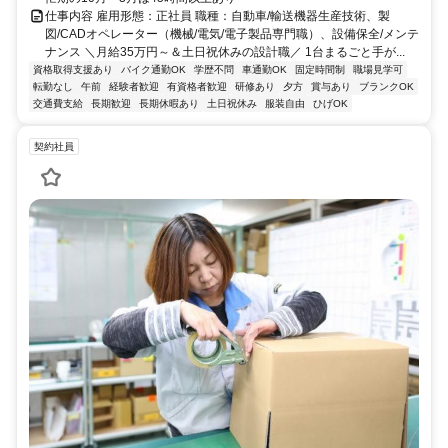
仕事内容 雇用形態：正社員 職種：自動車/輸送機器生産技術、製
図/CADオペレーター（機械/電気/電子製品専門職）、設備保全/メンテ
ナンス ＼月給35万円～＆土日祝休みの設計職／ 1台まるごと手が...
資格取得支援あり
バイク通勤OK
学歴不問
車通勤OK
固定時間制
職場見学可
転勤なし
午前
経験者歓迎
有資格者歓迎
研修あり
夕方
賞与あり
ブランクOK
交通費支給
長期歓迎
長期休暇あり
土日祝休み
服装自由
ひげOK
契約社員