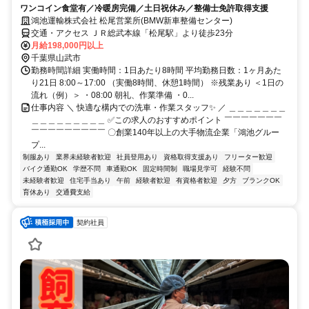
ワンコイン食堂有／冷暖房完備／土日祝休み／整備士免許取得支援
鴻池運輸株式会社 松尾営業所(BMW新車整備センター)
交通・アクセス ＪＲ総武本線「松尾駅」より徒歩23分
月給198,000円以上
千葉県山武市
勤務時間詳細 実働時間：1日あたり8時間 平均勤務日数：1ヶ月あた
り21日 8:00～17:00 （実働8時間、休憩1時間） ※残業あり ＜1日の
流れ（例）＞ ・08:00 朝礼、作業準備 ・0...
仕事内容 ＼ 快適な構内での洗車・作業スタッフ✨ ／ ＿＿＿＿＿＿＿
＿＿＿＿＿＿＿＿＿ ✅この求人のおすすめポイント ￣￣￣￣￣￣￣
￣￣￣￣￣￣￣￣￣ 〇創業140年以上の大手物流企業「鴻池グルー
プ...
制服あり
業界未経験者歓迎
社員登用あり
資格取得支援あり
フリーター歓迎
バイク通勤OK
学歴不問
車通勤OK
固定時間制
職場見学可
経験不問
未経験者歓迎
住宅手当あり
午前
経験者歓迎
有資格者歓迎
夕方
ブランクOK
育休あり
交通費支給
契約社員