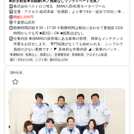
車好き歓迎★未経験OK／残業なしでプライベート充実／
株式会社ベストロジ埼玉 BMW八田/松尾モータープール
交通・アクセス 総武本線「松尾駅」より車で4分・徒歩で20分／車通
勤OK
時給1,500円
千葉県山武市
勤務時間詳細 8:30～17:30 ※勤務時間は都合に合わせて要相談 1日6
時間からでも可 ■週3日～OK ■残業ほぼなし
仕事内容 車(BMW)の保管場にある新車の管理、 簡単なメンテナンス
作業をお任せします。 専門知識がなくても始められる、 シンプルで
負担の少ない業務です！ ◤ 具体的な作業内容 ◢ ✅新車のバッテ...
車通勤OK
転勤なし
残業なし
交通費支給
長期歓迎
フルタイム歓迎
週2・3日からOK
シフト制
週4日以上OK
契約社員