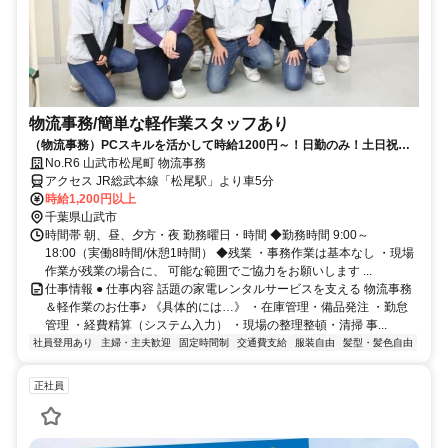
物流事務/簡単な軽作業スタッフあり
（物流事務）PCスキルを活かして時給1200円～！日勤のみ！土日祝休
み！ガソリン代支給！山武市！
No.R6 山武市松尾町 物流事務
アクセス JR総武本線「松尾駅」より車5分
時給1,200円以上
千葉県山武市
時間帯 朝、昼、夕方・夜 勤務曜日・時間 ◆勤務時間 9:00～
18:00（実働8時間/休憩1時間） ◆残業 ・事務作業は基本なし ・現場
作業が残業の場合に、 可能な範囲でご協力をお願いします ...
仕事情報 ● 仕事内容 話題の家電レンタルサービスを支える 物流事務
＆軽作業のお仕事♪ 《具体的には…》 ・在庫管理・備品発注 ・勤怠
管理 ・経費精算（システム入力） ・現場の整理整頓・清掃 事...
社員登用あり
主婦・主夫歓迎
固定時間制
交通費支給
服装自由
髪型・髪色自由
正社員