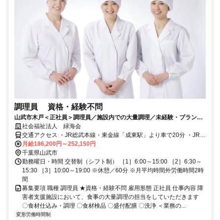
調理員 資格・経験不問
山武市木戸＜正社員＞調理員／施設内での大量調理／未経験・ブランク
OK／充実の待遇面
社会福祉法人 緑海会
交通アクセス ・JR総武本線・東金線「成東駅」より車で20分 ・JR成
東駅からフラワーバス「小松バス停」下車5分
月給186,200円～252,150円
千葉県山武市
勤務曜日・時間 交替制（シフト制） ［1］6:00～15:00 ［2］6:30～
15:30 ［3］10:00～19:00 ※休憩／60分 ※月平均時間外労働時間2時
間
募集要項 職種 調理員 ★資格・経験不問 雇用形態 正社員 仕事内容 障
害者支援施設において、食事の大量調理の担当をしていただきます
〇食材仕込み・調理 〇食材検品 〇盛付配膳 〇洗浄 ＜業務の...
変形労働時間制