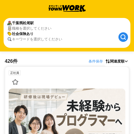
千葉県
松尾駅
職種を選択してください
社会保険あり
キーワードを選択してください
426件
条件保存
関連度順
正社員