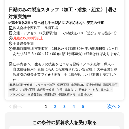
日勤のみの製造スタッフ〈加工・溶接・組立〉│暑さ
対策実施中
✅完全週休2日＋引っ越し手当◎|AIに左右されない安定の仕事
株式会社小西鉄工 長柄工場
交通・アクセス JR茂原駅南口→小湊鉄道バス「追分」から徒歩3分／
「茂原長柄スマートIC」から車で20分
月給235,000円以上
千葉県長生郡
勤務時間詳細 実働時間：1日あたり7時間30分 平均勤務日数：1ヶ月
あたり24日 8：00～17：00 (休憩1時間30分) ⭐残業はほぼありません
♪
仕事内容 ＼一生モノの技術をゼロから習得！／ ✨未経験→職人へ！
育成前提採用✨ 景気にもAIにも左右されない安定職！ 大手企業と多
数取引の成長企業です★ ｢正直、手に職が欲しい｣ ｢将来も安定した
仕...
業界未経験者歓迎
フリーター歓迎
学歴不問
車通勤OK
固定時間制
職場見学可
転勤なし
経験不問
未経験者歓迎
午前
残業なし
研修あり
夕方
賞与あり
ブランクOK
交通費支給
長期歓迎
長期休暇あり
土日祝休み
前へ
次へ
1
2
3
4
5
この条件の新着求人を受け取る