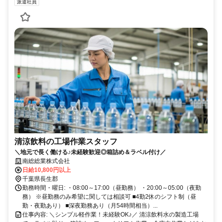
派遣社員
清涼飲料の工場作業スタッフ
＼地元で長く働ける♪未経験歓迎◎箱詰め＆ラベル付け／
南総総業株式会社
日給10,800円以上
千葉県長生郡
勤務時間・曜日: ・08:00～17:00（昼勤務） ・20:00～05:00（夜勤
務） ※昼勤務のみ希望に関しては相談可 ■4勤2休のシフト制（昼
勤・夜勤あり） ■深夜勤務あり（月54時間相当）...
仕事内容: ＼シンプル軽作業！未経験OK♪／ 清涼飲料水の製造工場