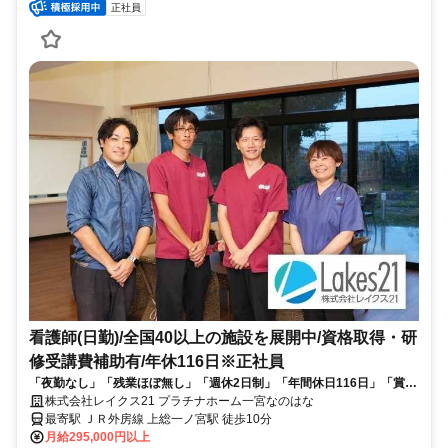
正社員
看護師(日勤)/全国40以上の施設を展開中/資格取得・研
修受講費補助有/年休116日※正社員
「夜勤なし」「残業ほぼ無し」「週休2日制」「年間休日116日」「賞与
年2回」「従業員1,000名を超える全国展開企業」「資格取得・研修受講
株式会社レイクス21 プラチナホーム一宮なのはな
費補助有」
最寄駅 ＪＲ外房線 上総一ノ宮駅 徒歩10分
月給295,000円以上