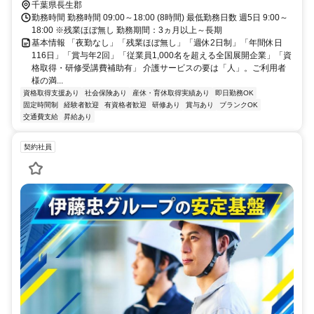
千葉県長生郡
勤務時間 勤務時間 09:00～18:00 (8時間) 最低勤務日数 週5日 9:00～
18:00 ※残業ほぼ無し 勤務期間：3ヵ月以上～長期
基本情報 「夜勤なし」「残業ほぼ無し」「週休2日制」「年間休日
116日」「賞与年2回」「従業員1,000名を超える全国展開企業」「資
格取得・研修受講費補助有」 介護サービスの要は「人」。ご利用者
様の満...
資格取得支援あり
社会保険あり
産休・育休取得実績あり
即日勤務OK
固定時間制
経験者歓迎
有資格者歓迎
研修あり
賞与あり
ブランクOK
交通費支給
昇給あり
契約社員