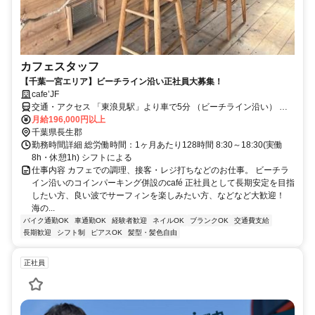
カフェスタッフ
【千葉一宮エリア】ビーチライン沿い正社員大募集！
cafe’JF
交通・アクセス 「東浪見駅」より車で5分 （ビーチライン沿い） ★
車・バイク・自転車通勤ＯＫ
月給196,000円以上
千葉県長生郡
勤務時間詳細 総労働時間：1ヶ月あたり128時間 8:30～18:30(実働
8h・休憩1h) シフトによる
仕事内容 カフェでの調理、接客・レジ打ちなどのお仕事。 ビーチラ
イン沿いのコインパーキング併設のcafé 正社員として長期安定を目指
したい方、良い波でサーフィンを楽しみたい方、などなど大歓迎！
海の...
バイク通勤OK
車通勤OK
経験者歓迎
ネイルOK
ブランクOK
交通費支給
長期歓迎
シフト制
ピアスOK
髪型・髪色自由
正社員