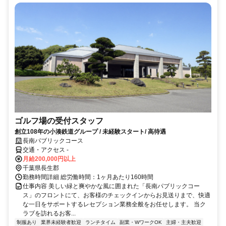
ゴルフ場の受付スタッフ
創立108年の小湊鉄道グループ / 未経験スタート/ 高待遇
長南パブリックコース
交通・アクセス -
月給200,000円以上
千葉県長生郡
勤務時間詳細 総労働時間：1ヶ月あたり160時間
仕事内容 美しい緑と爽やかな風に囲まれた「長南パブリックコー
ス」のフロントにて、お客様のチェックインからお見送りまで、快適
な一日をサポートするレセプション業務全般をお任せします。 当ク
ラブを訪れるお客...
制服あり
業界未経験者歓迎
ランチタイム
副業・WワークOK
主婦・主夫歓迎