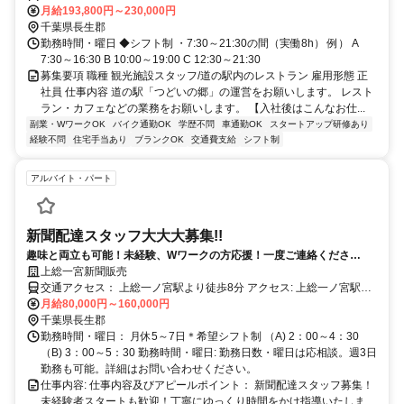
で15分 ■交通費支給（規定内） ★バイク・自転車通勤OK ★マイカー
月給193,800円～230,000円
通勤可
千葉県長生郡
勤務時間・曜日 ◆シフト制 ・7:30～21:30の間（実働8h） 例） A
7:30～16:30 B 10:00～19:00 C 12:30～21:30
募集要項 職種 観光施設スタッフ/道の駅内のレストラン 雇用形態 正
社員 仕事内容 道の駅「つどいの郷」の運営をお願いします。 レスト
ラン・カフェなどの業務をお願いします。 【入社後はこんなお仕...
副業・WワークOK
バイク通勤OK
学歴不問
車通勤OK
スタートアップ研修あり
経験不問
住宅手当あり
ブランクOK
交通費支給
シフト制
アルバイト・パート
新聞配達スタッフ大大大募集!!
趣味と両立も可能！未経験、Wワークの方応援！一度ご連絡くださ
い！！
上総一宮新聞販売
交通アクセス： 上総一ノ宮駅より徒歩8分 アクセス: 上総一ノ宮駅よ
り徒歩8分
月給80,000円～160,000円
千葉県長生郡
勤務時間・曜日： 月休5～7日＊希望シフト制 （A) 2：00～4：30
（B) 3：00～5：30 勤務時間・曜日: 勤務日数・曜日は応相談。週3日
勤務も可能。詳細はお問い合わせください。
仕事内容: 仕事内容及びアピールポイント： 新聞配達スタッフ募集！
未経験者スタートも歓迎！丁寧にゆっくり時間をかけ指導いたしま