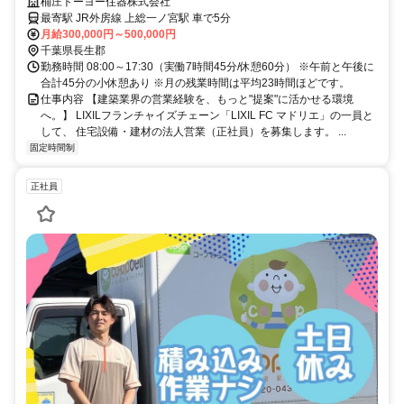
円も目指せます。
桶庄トーヨー住器株式会社
最寄駅 JR外房線 上総一ノ宮駅 車で5分
月給300,000円～500,000円
千葉県長生郡
勤務時間 08:00～17:30（実働7時間45分/休憩60分） ※午前と午後に
合計45分の小休憩あり ※月の残業時間は平均23時間ほどです。
仕事内容 【建築業界の営業経験を、もっと"提案"に活かせる環境
へ。】 LIXILフランチャイズチェーン「LIXIL FC マドリエ」の一員と
して、 住宅設備・建材の法人営業（正社員）を募集します。 ...
固定時間制
正社員