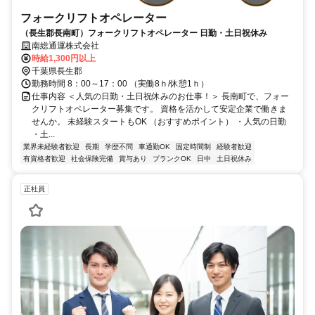
フォークリフトオペレーター
（長生郡長南町）フォークリフトオペレーター 日勤・土日祝休み
南総通運株式会社
時給1,300円以上
千葉県長生郡
勤務時間 8：00～17：00 （実働8ｈ/休憩1ｈ）
仕事内容 ＜人気の日勤・土日祝休みのお仕事！＞ 長南町で、フォー
クリフトオペレーター募集です。 資格を活かして安定企業で働きま
せんか。 未経験スタートもOK （おすすめポイント） ・人気の日勤
・土...
業界未経験者歓迎
長期
学歴不問
車通勤OK
固定時間制
経験者歓迎
有資格者歓迎
社会保険完備
賞与あり
ブランクOK
日中
土日祝休み
正社員