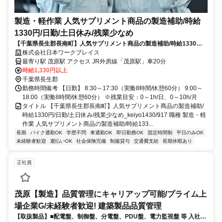
製造・軽作業 人気サプリメント商品の製造補助/時給
1330円/日勤/土日休み/残業少なめ
【千葉県長生郡長南町】人気サプリメント商品の製造補助/時給1330円/
日勤/土日休み/残業少なめ_keiyo1430/917
株式会社日本ワークプレイス
最寄り駅 茂原駅 アクセス JR外房線「茂原駅」車20分
時給1,330円以上
千葉県長生郡
勤務時間備考 【日勤】 8:30～17:30（実働8時間/休憩60分） 9:00～
18:00（実働8時間/休憩60分） ※残業目安：0～1h/日、0～10h/月
タイトル 【千葉県長生郡長南町】人気サプリメント商品の製造補助/
時給1330円/日勤/土日休み/残業少なめ_keiyo1430/917 職種 製造・軽
作業 人気サプリメント商品の製造補助/時給133...
長期
バイク通勤OK
学歴不問
車通勤OK
即日勤務OK
固定時間制
平日のみOK
未経験者歓迎
週払いOK
社会保険完備
制服貸与
交通費支給
長期休暇あり
正社員
茂原【製造】品質管理にキャリアップ可能/プライム上
場企業G/未経験者歓迎! 建築製品品質管理
【取扱製品】■配電盤、制御盤、分電盤、PDU盤、電力監視盤 等 入社直