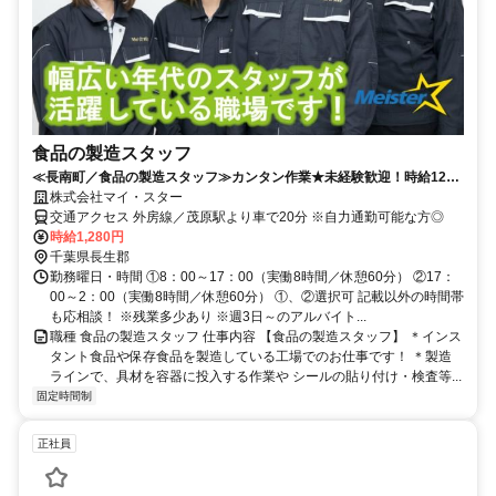
食品の製造スタッフ
≪長南町／食品の製造スタッフ≫カンタン作業★未経験歓迎！時給1280
円！60歳位迄の男女活躍中♪
株式会社マイ・スター
交通アクセス 外房線／茂原駅より車で20分 ※自力通勤可能な方◎
時給1,280円
千葉県長生郡
勤務曜日・時間 ①8：00～17：00（実働8時間／休憩60分） ②17：
00～2：00（実働8時間／休憩60分） ①、②選択可 記載以外の時間帯
も応相談！ ※残業多少あり ※週3日～のアルバイト...
職種 食品の製造スタッフ 仕事内容 【食品の製造スタッフ】 ＊インス
タント食品や保存食品を製造している工場でのお仕事です！ ＊製造
ラインで、具材を容器に投入する作業や シールの貼り付け・検査等...
固定時間制
正社員