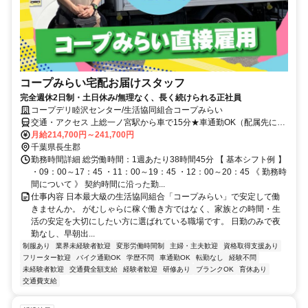
コープみらい宅配お届けスタッフ
完全週休2日制・土日休み/無理なく、長く続けられる正社員
コープデリ睦沢センター/生活協同組合コープみらい
交通・アクセス 上総一ノ宮駅から車で15分★車通勤OK（配属先によ
る）※配属先は、入職時期や各センターの人員状況を踏まえ、本人の
月給214,700円～241,700円
希望を考慮した上で、募集場所を含む通勤可能な範囲のセンターから
千葉県長生郡
決定します。
勤務時間詳細 総労働時間：1週あたり38時間45分 【 基本シフト例 】
・09：00～17：45 ・11：00～19：45 ・12：00～20：45 《 勤務時
間について 》 契約時間に沿った勤...
仕事内容 日本最大級の生活協同組合「コープみらい」で安定して働
きませんか。 がむしゃらに稼ぐ働き方ではなく、家族との時間・生
活の安定を大切にしたい方に選ばれている職場です。 日勤のみで夜
勤なし、早朝出...
制服あり
業界未経験者歓迎
変形労働時間制
主婦・主夫歓迎
資格取得支援あり
フリーター歓迎
バイク通勤OK
学歴不問
車通勤OK
転勤なし
経験不問
未経験者歓迎
交通費全額支給
経験者歓迎
研修あり
ブランクOK
育休あり
交通費支給