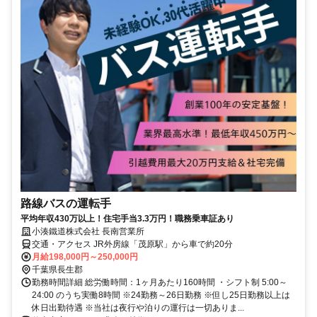
路線バスの運転手
平均年収430万以上！住宅手当3.3万円！職務乗車証あり
小湊鐵道株式会社 長南営業所
交通・アクセス JR外房線「茂原駅」から車で約20分
月給198,000円～250,000円
千葉県長生郡
勤務時間詳細 総労働時間：1ヶ月あたり160時間 ・シフト制 5:00～
24:00 のうち実働8時間 ※24勤務～26日勤務 ※但し25日勤務以上は
休日出勤待遇 ※当社は夜行や泊りの運行は一切ありま...