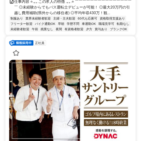
仕事内容 ⭐.｡｡.この求人の特徴 .｡｡.⭐ ￣￣￣￣￣￣￣￣￣￣￣￣￣￣￣
￣ ◎未経験からでもバス運転士デビューが可能！ ◎最大20万円の引
越し費用補助(県外からの移住者) ◎平均年収430万！観...
制服あり
業界未経験者歓迎
主婦・主夫歓迎
60代も応募可
資格取得支援あり
フリーター歓迎
バイク通勤OK
早朝
学歴不問
車通勤OK
職場見学可
転勤なし
未経験者歓迎
午前
残業なし
夜間
有資格者歓迎
夕方
賞与あり
ブランクOK
正社員