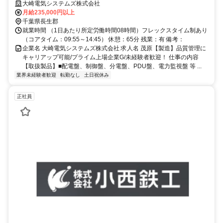
後：分電盤か制御版の製造を行っていただきます。机の上で配線やブレ
大崎電気システムズ株式会社
ーカーをつける作業から始め徐々にステップアップしていきます。
月給235,000円以上
千葉県長生郡
就業時間 （1日あたり所定労働時間08時間）フレックスタイム制あり
（コアタイム：09:55～14:45） 休憩：65分 残業：有 備考：
企業名 大崎電気システムズ株式会社 求人名 茂原【製造】品質管理に
キャリアップ可能/プライム上場企業G/未経験者歓迎！ 仕事の内容
【取扱製品】■配電盤、制御盤、分電盤、PDU盤、電力監視盤 等 ...
業界未経験者歓迎
転勤なし
土日祝休み
正社員