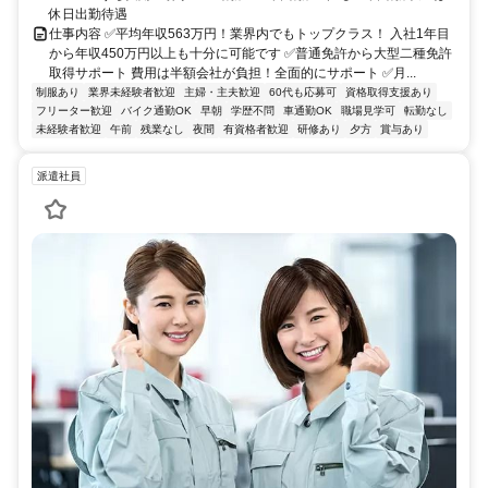
休日出勤待遇
仕事内容 ✅平均年収563万円！業界内でもトップクラス！ 入社1年目
から年収450万円以上も十分に可能です ✅普通免許から大型二種免許
取得サポート 費用は半額会社が負担！全面的にサポート ✅月...
制服あり
業界未経験者歓迎
主婦・主夫歓迎
60代も応募可
資格取得支援あり
フリーター歓迎
バイク通勤OK
早朝
学歴不問
車通勤OK
職場見学可
転勤なし
未経験者歓迎
午前
残業なし
夜間
有資格者歓迎
研修あり
夕方
賞与あり
派遣社員