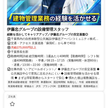
伊藤忠グループの設備管理スタッフ
経験を活かしてキャリアアップ／伊藤忠グループの安定基盤◎
千葉県内の自然体験型公共施設/伊藤忠アーバンコミュニティ株式会
社
交通・アクセス 京葉道路「蘇我IC」から車で40分
月給275,000円以上
千葉県長生郡
勤務時間詳細 総労働時間：1週あたり40時間 【勤務時間】 シフト制
（週40時間勤務） ・早番／08:15～17:15 （実働8時間・休憩60分）
・遅番／13:00～22:00 （実働8時間・休...
仕事内容 ＼✨アピールポイント✨／ ◆ 伊藤忠グループの安定基盤 ◆
公共施設中心で景気に左右されにくい ◆ 設備管理経験を活かせる環
境 ◆ まずは常駐勤務からスタートで安心 ◆ 慣れた後は複数施設を...
業界未経験者歓迎
学歴不問
車通勤OK
固定時間制
転勤なし
午前
経験者歓迎
有資格者歓迎
研修あり
夕方
ブランクOK
交通費支給
長期歓迎
長期休暇あり
正社員