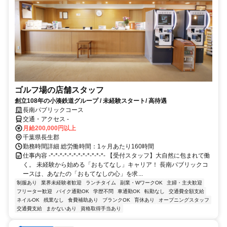
ゴルフ場の店舗スタッフ
創立108年の小湊鉄道グループ / 未経験スタート/ 高待遇
長南パブリックコース
交通・アクセス -
月給200,000円以上
千葉県長生郡
勤務時間詳細 総労働時間：1ヶ月あたり160時間
仕事内容 -*-*-*-*-*-*-*-*-*-*-*-*- 【受付スタッフ】大自然に包まれて働
く。 未経験から始める「おもてなし」キャリア！ 長南パブリックコ
ースは、あなたの「おもてなしの心」を求...
制服あり
業界未経験者歓迎
ランチタイム
副業・WワークOK
主婦・主夫歓迎
フリーター歓迎
バイク通勤OK
学歴不問
車通勤OK
転勤なし
交通費全額支給
ネイルOK
残業なし
食費補助あり
ブランクOK
育休あり
オープニングスタッフ
交通費支給
まかないあり
資格取得手当あり