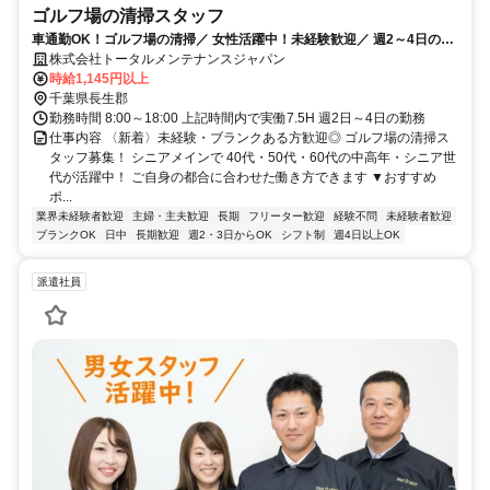
ゴルフ場の清掃スタッフ
車通勤OK！ゴルフ場の清掃／ 女性活躍中！未経験歓迎／ 週2～4日の勤
務
株式会社トータルメンテナンスジャパン
時給1,145円以上
千葉県長生郡
勤務時間 8:00～18:00 上記時間内で実働7.5H 週2日～4日の勤務
仕事内容 〈新着〉未経験・ブランクある方歓迎◎ ゴルフ場の清掃ス
タッフ募集！ シニアメインで 40代・50代・60代の中高年・シニア世
代が活躍中！ ご自身の都合に合わせた働き方できます ▼おすすめ
ポ...
業界未経験者歓迎
主婦・主夫歓迎
長期
フリーター歓迎
経験不問
未経験者歓迎
ブランクOK
日中
長期歓迎
週2・3日からOK
シフト制
週4日以上OK
派遣社員