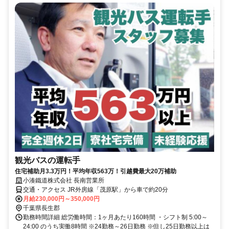
観光バスの運転手
住宅補助月3.3万円！平均年収563万！引越費最大20万補助
小湊鐵道株式会社 長南営業所
交通・アクセス JR外房線「茂原駅」から車で約20分
月給230,000円～350,000円
千葉県長生郡
勤務時間詳細 総労働時間：1ヶ月あたり160時間 ・シフト制 5:00～
24:00 のうち実働8時間 ※24勤務～26日勤務 ※但し25日勤務以上は