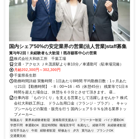
国内シェア50%の安定業界の営業(法人営業)staff募集
賞与年2回！未経験者も大歓迎！既存顧客中心の営業
株式会社大和鉄工所 千葉工場
交通・アクセス ＪＲ茂原駅より車10分／車通勤可（駐車場完備）
月給202,300円～302,300円
千葉県長生郡
勤務時間詳細 実働時間：1日あたり8時間 平均勤務日数：1ヶ月あた
り21日 【勤務時間】 ・8：00〜16：45（休憩45分） 残業等で1日８
時間を超えた場合は、 休憩を６０分とさせて頂きます。 昼...
仕事内容 「ものづくり」を支える営業として活躍しませんか？ 株式
会社大和鉄工所は、 ドラム缶用口金（フランジ・プラグ）、 キャッ
プシールなどの製造・販売を行う 国内シェア５０％を誇る業界トッ
プメーカー...
制服あり
業界未経験者歓迎
資格取得支援あり
フリーター歓迎
バイク通勤OK
学歴不問
車通勤OK
固定時間制
職場見学可
転勤なし
経験不問
未経験者歓迎
住宅手当あり
午前
経験者歓迎
研修あり
夕方
賞与あり
ブランクOK
交通費支給