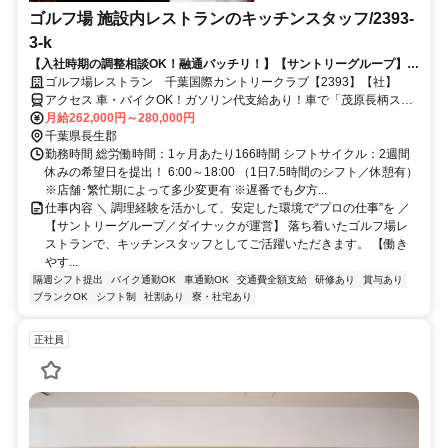
ゴルフ場 施設内レストランのキッチンスタッフ/2393-
3-k
【入社時期の調整相談OK！融通バッチリ！】【サントリーグループ】キ
ッチン経験を“仕事”に変える。料理に集中できる環境で安定したキャリ
ゴルフ場レストラン 千葉国際カントリークラブ【2393】【社】
アを築く◎
アクセス 車・バイクOK！ガソリン代支給あり！車で「茂原長柄スマ
ートIC」～約10分、「蘇我IC」～約20分、「蘇我駅」～約40分
月給262,000円～280,000円
千葉県長生郡
勤務時間 総労働時間：1ヶ月あたり166時間 シフトサイクル：2週間
休みの希望日を提出！ 6:00～18:00 （1日7.5時間のシフト／休憩有）
※店舗･繁忙期によって多少変更有 ※遅番でも夕方...
仕事内容 ＼ 調理経験を活かして、安定した環境で“プロの仕事”を ／
【サントリーグループ／ダイナックが運営】 落ち着いたゴルフ場レ
ストランで、キッチンスタッフとしてご活躍いただきます。 【働き
やす...
隔週シフト提出
バイク通勤OK
車通勤OK
交通費全額支給
研修あり
賞与あり
ブランクOK
シフト制
社割あり
寮・社宅あり
正社員