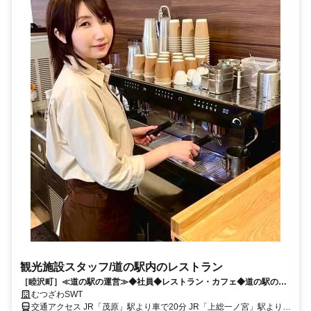
観光施設スタッフ/道の駅内のレストラン
［睦沢町］≪道の駅の運営≫◆社員◆レストラン・カフェ◆道の駅のお
仕事に尽力しませんか！
むつざわSWT
交通アクセス JR「茂原」駅より車で20分 JR「上総一ノ宮」駅より車