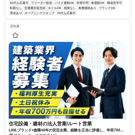
60代も応募可
フリーター歓迎
バイク通勤OK
学歴不問
車通勤OK
職場見学可
転勤なし
交通費全額支給
ネイルOK
残業なし
食費補助あり
ブランクOK
育休あり
オープニングスタッフ
70代も応募可
正社員
住宅設備・建材の法人営業/ルート営業
LIXILブランド×創業49年の安定企業。経験を正当に評価し、年収700万