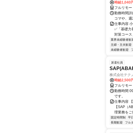
時給1,040
フルリモー
勤務時間詳細
コマや、週
仕事内容 
✅「基礎力
対策コース
業界未経験者歓
主婦・主夫歓迎
未経験者歓迎
派遣社員
SAP(AB
株式会社テク
時給2,500
フルリモー
勤務時間 09
です。
仕事内容 
【SAP（A
理業務をご担
固定時間制
平
長期歓迎
フル