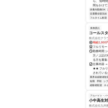
ら、 短時
間をかけて1
扶養内勤務OK
交通費全額支給
フルタイム歓迎
業務委託
コールスタ
株式会社クラ
時給1,90
フルリモー
勤務時間 シ
方／上記の
る方を募集し
仕事内容 
★★ フル
されている
業界未経験者歓
短期
早朝
シ
経験者歓迎
ネ
アルバイト・パ
小中高生
株式会社九州