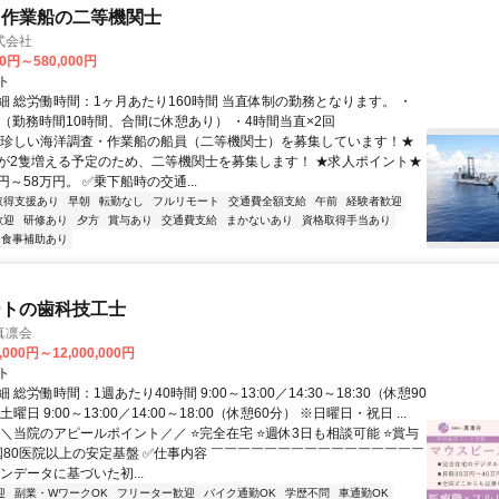
・作業船の二等機関士
式会社
00円～580,000円
ト
細 総労働時間：1ヶ月あたり160時間 当直体制の勤務となります。 ・
直（勤務時間10時間、合間に休憩あり） ・4時間当直×2回
★珍しい海洋調査・作業船の船員（二等機関士）を募集しています！★
が2隻増える予定のため、二等機関士を募集します！ ★求人ポイント★
円～58万円。 ✅乗下船時の交通...
取得支援あり
早朝
転勤なし
フルリモート
交通費全額支給
午前
経験者歓迎
歓迎
研修あり
夕方
賞与あり
交通費支給
まかないあり
資格取得手当あり
食事補助あり
ートの歯科技工士
真凛会
,000円～12,000,000円
ト
総労働時間：1週あたり40時間 9:00～13:00／14:30～18:30（休憩90
曜日 9:00～13:00／14:00～18:00（休憩60分） ※日曜日・祝日 ...
＼＼当院のアピールポイント／／ ⭐完全在宅 ⭐週休3日も相談可能 ⭐賞与
全国80医院以上の安定基盤 ✅仕事内容 ￣￣￣￣￣￣￣￣￣￣￣￣￣￣￣￣
ンデータに基づいた初...
迎
副業・WワークOK
フリーター歓迎
バイク通勤OK
学歴不問
車通勤OK