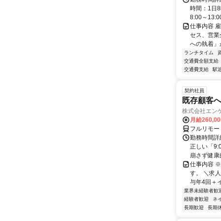
時間：1日8
8:00～13:00 
仕事内容 
セス、営業
への執着」が
ランチタイム
交通費全額支給
交通費支給
駅
契約社員
既存顧客
株式会社エン
月給260,0
フルリモー
勤務時間詳細
正しい「9:
崩さず健康的
仕事内容 
す。 ＼求人
与年4回＋イ
業界未経験者歓
経験者歓迎
ネ
長期歓迎
長期