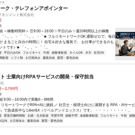
ート
ワーク・テレフォンアポインター
マネジメント株式会社
円
ト
 ＜稼働時間枠＞ ⏰9:00～18:00 ✨平日のみ ✨週20時間以上の稼働
☆゜・。。・゜゜・。。・゜★ フルリモートワークOK 通勤ゼロで、毎日
が まるごと自分の時間に！ 自宅＆好きな服装で、 お仕事ができるのも
トです♪ ★゜・。。・゜゜...
迎
平日のみOK
フルリモート
午前
経験者歓迎
ネイルOK
夕方
在宅OK
期歓迎
シフト制
土日祝休み
服装自由
髪型・髪色自由
ト 士業向けRPAサービスの開発・保守担当
会社
円～2,700円
ト
 9:00～18:00内で実働6～8時間
 リモートワークでRPA×AIに挑戦 ／ 社労士・税理士向けに展開する RPA・AIサー
O』で急成長中な Liber&X（リベルアンドエックス）です。 ・・・・・・・・・...
迎
変形労働時間制
主婦・主夫歓迎
学歴不問
経験不問
未経験者歓迎
フルリモート
午前
経
分以内
土日祝休み
服装自由
髪型・髪色自由