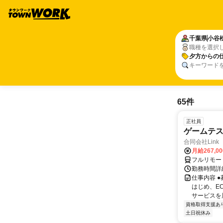
千葉県
小谷
職種を選択
夕方からの
キーワード
65件
正社員
ゲームテ
合同会社Link
月給267,0
フルリモー
勤務時間詳細
仕事内容 
はじめ、E
サービスを展
資格取得支援あ
土日祝休み