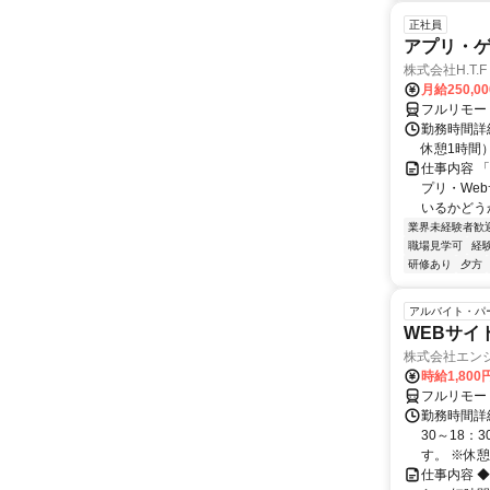
正社員
アプリ・
株式会社H.T.F
月給250,0
フルリモー
勤務時間詳細
休憩1時間
仕事内容 
プリ・We
いるかどう
業界未経験者歓
職場見学可
経
研修あり
夕方
アルバイト・パ
WEBサイ
株式会社エン
時給1,800
フルリモー
勤務時間詳細
30～18：
す。 ※休憩は
仕事内容 