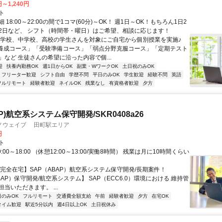
円～1,240円
ト
 18:00～22:00の間で1コマ(60分)～OK！ 週1日～OK！もちろん1日2
2日など、 シフト（時間帯・曜日）はご希望、相談に応じます！
小学校、中学校、高校の学生さんを対象にご自宅から個別授業を実施♪
養成コース」「受験準備コース」「弱点分野克服コース」「定期テスト
」など 生徒さんの希望に沿った内容で個...
迎
扶養内勤務OK
週1日からOK
副業・WワークOK
土日祝のみOK
フリーター歓迎
シフト自由
学歴不問
平日のみOK
学生歓迎
経験不問
英語
フルリモート
経験者歓迎
ネイルOK
残業なし
有資格者歓迎
夕方
AP)航空系システム保守開発/SKR0408a26
ノウェイブ 田町駅エリア
円
ト
:00～18:00 （休憩12:00～13:00/実働8時間） 残業は月に10時間くらい
【完全在宅】SAP（ABAP）航空系システム保守開発/長期案件！
BAP）保守開発/航空系システム】 SAP（ECC6.0）環境における 維持管
当いただきます。 ...
日のみOK
フルリモート
交通費全額支給
午前
経験者歓迎
夕方
在宅OK
タイム歓迎
駅近5分以内
週4日以上OK
土日祝休み