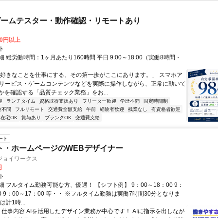
ゲームテスター・動作確認・リモートあり
00円以上
ト
 総労働時間：1ヶ月あたり160時間 平日 9:00～18:00（実働8時間・
）
「好きなことを仕事にする、その第一歩がここにあります。」 スマホア
bサービス・ゲームコンテンツなどを実際に操作しながら、正常に動いて
かを確認する「品質チェック業務」をお...
迎
ランチタイム
資格取得支援あり
フリーター歓迎
学歴不問
固定時間制
験不問
フルリモート
交通費全額支給
午前
経験者歓迎
残業なし
有資格者歓迎
在宅OK
賞与あり
ブランクOK
交通費支給
ート
ト・ホームページのWEBデザイナー
ジョイワークス
円
ト
 フルタイム勤務可能な方、優遇！ 【シフト例】 9：00～18：00 9：
30 9：00～17：00 等・・ ※フルタイム勤務は実働7時間30分となりま
計1時...
◆ 仕事内容 AIを活用したデザイン業務が中心です！ AIに指示を出しなが