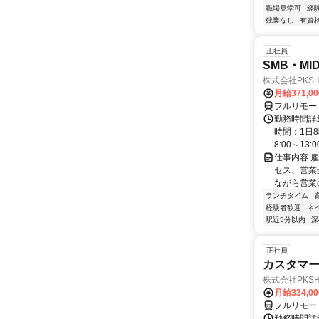
職場見学可
経
残業なし
有資
正社員
SMB・M
株式会社PKSHA 
月給371,0
フルリモー
勤務時間詳
時間：1日8
8:00～13:00 
仕事内容 
セス、営業企
ながら営業
ランチタイム
経験者歓迎
ネ
駅近5分以内
深
正社員
カスタマー
株式会社PKSHA 
月給334,0
フルリモー
勤務時間詳