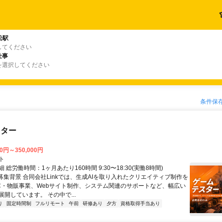
松駅
してください
仕事
を選択してください
条件保
スター
00円～350,000円
ト
 総労働時間：1ヶ月あたり160時間 9:30〜18:30(実働8時間)
●募集背景 合同会社Linkでは、生成AIを取り入れたクリエイティブ制作を
C・物販事業、Webサイト制作、システム関連のサポートなど、幅広い
開しています。 その中で...
り
固定時間制
フルリモート
午前
研修あり
夕方
資格取得手当あり