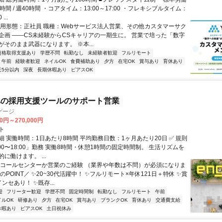
時間 / 週40時間 ・コアタイム：13:00～17:00 ・フレキシブルタイム：
...
雇用形態：正社員 職種：Webサービス法人営業、その他カスタマーサク
企画 ――CS未経験からCSキャリアの一期生に。 営業で培った「数字
そのまま武器になります。 ※本...
資格取得支援あり
学歴不問
転勤なし
未経験者歓迎
フルリモート
午前
経験者歓迎
ネイルOK
食費補助あり
夕方
在宅OK
賞与あり
育休あり
近5分以内
深夜
長期休暇あり
ピアスOK
への採用支援ツールのサポート営業
ゲージ
00円～270,000円
ト
 実働時間：1日あたり8時間 平均勤務日数：1ヶ月あたり20日 ✅ 規則
00〜18:00」勤務 実働8時間・休憩1時間の固定時間制。 生活リズムを
に働けます。 ...
※コールセンターか営業のご経験 （業界や年数は不問）が必須になりま
のPOINT／ ✨20~30代活躍中！ ✨フルリモート×年休121日＋特休 ✨賞
ンセあり！ ✨既存...
迎
フリーター歓迎
学歴不問
固定時間制
転勤なし
フルリモート
午前
イルOK
研修あり
夕方
在宅OK
賞与あり
ブランクOK
育休あり
交通費支給
休暇あり
ピアスOK
土日祝休み