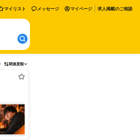
マイリスト
メッセージ
マイページ
求人掲載のご相談
存
関連度順