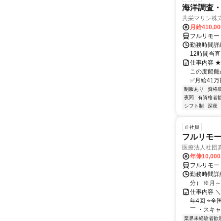
海洋調査
共栄マリン株
月給410,0
フルリモー
勤務時間詳
12時間当
仕事内容 
この度船舶
✅月給41万
制服あり
資格
夜間
有資格者
シフト制
深夜
正社員
フルリモ
医療法人社団
年俸10,000
フルリモー
勤務時間詳細 
分） ※月～土
仕事内容 
年4回 ⭐
￣ ・スキャ
業界未経験者歓