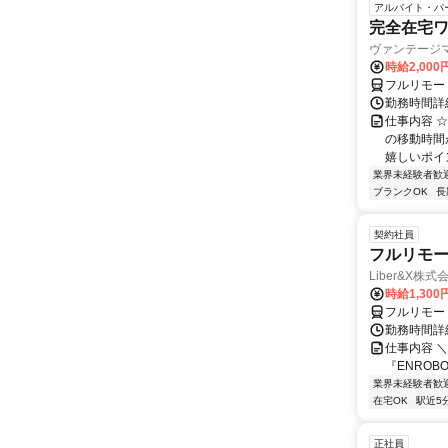
アルバイト・パ
完全在宅
ヴァンテージ
時給2,000
フルリモー
勤務時間詳細
仕事内容 
の移動時間
嬉しいポイン
業界未経験者歓
ブランクOK
長
契約社員
フルリモー
Liber&X株式
時給1,300
フルリモー
勤務時間詳細
仕事内容 ＼
『ENROB
業界未経験者歓
在宅OK
駅近5
正社員