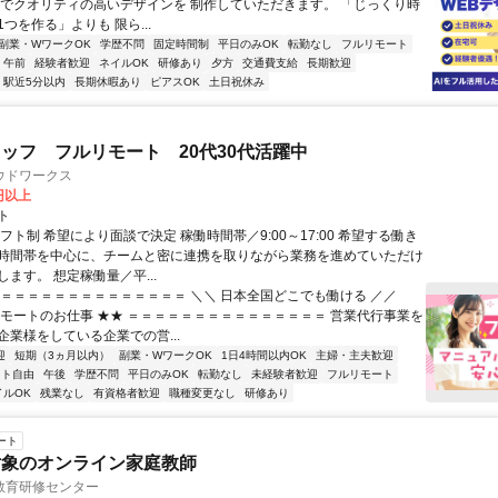
間でクオリティの高いデザインを 制作していただきます。 「じっくり時
つを作る」よりも 限ら...
副業・WワークOK
学歴不問
固定時間制
平日のみOK
転勤なし
フルリモート
午前
経験者歓迎
ネイルOK
研修あり
夕方
交通費支給
長期歓迎
駅近5分以内
長期休暇あり
ピアスOK
土日祝休み
ッフ フルリモート 20代30代活躍中
ウドワークス
0円以上
ト
フト制 希望により面談で決定 稼働時間帯／9:00～17:00 希望する働き
時間帯を中心に、チームと密に連携を取りながら業務を進めていただけ
ます。 想定稼働量／平...
＝＝＝＝＝＝＝＝＝＝＝＝＝＝＝ ＼＼ 日本全国どこでも働ける ／／
リモートのお仕事 ★★ ＝＝＝＝＝＝＝＝＝＝＝＝＝＝＝ 営業代行事業を
企業様をしている企業での営...
迎
短期（3ヵ月以内）
副業・WワークOK
1日4時間以内OK
主婦・主夫歓迎
フト自由
午後
学歴不問
平日のみOK
転勤なし
未経験者歓迎
フルリモート
イルOK
残業なし
有資格者歓迎
職種変更なし
研修あり
ート
対象のオンライン家庭教師
教育研修センター