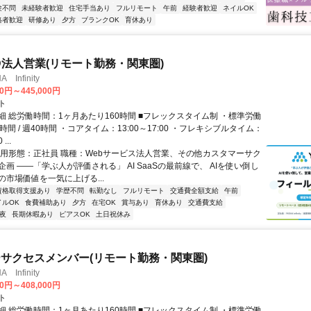
験不問
未経験者歓迎
住宅手当あり
フルリモート
午前
経験者歓迎
ネイルOK
格者歓迎
研修あり
夕方
ブランクOK
育休あり
ID法人営業(リモート勤務・関東圏)
Infinity
00円～445,000円
ト
細 総労働時間：1ヶ月あたり160時間 ■フレックスタイム制 ・標準労働
時間 / 週40時間 ・コアタイム：13:00～17:00 ・フレキシブルタイム：
...
雇用形態：正社員 職種：Webサービス法人営業、その他カスタマーサク
画 ――「学ぶ人が評価される」 AI SaaSの最前線で、 AIを使い倒し
の市場価値を一気に上げる...
資格取得支援あり
学歴不問
転勤なし
フルリモート
交通費全額支給
午前
イルOK
食費補助あり
夕方
在宅OK
賞与あり
育休あり
交通費支給
夜
長期休暇あり
ピアスOK
土日祝休み
サクセスメンバー(リモート勤務・関東圏)
Infinity
00円～408,000円
ト
細 総労働時間：1ヶ月あたり160時間 ■フレックスタイム制 ・標準労働