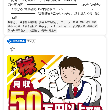
間制（1ヶ月単位） ※月平均残業時間：約10時間...
仕事内容 ╭━━━━━━━━━━━━━━━━━╮ この先も無理な
く働ける “経験者向け”の内勤ポジション ╰━━━━━━━━ｖ
━━━━━━━━╯ 現場経験を活かしながら、 腰を据えて長く働け
る環...
制服あり
変形労働時間制
資格取得支援あり
フリーター歓迎
学歴不問
午前
経験者歓迎
有資格者歓迎
研修あり
夕方
ブランクOK
交通費支給
長期歓迎
資格取得手当あり
社割あり
長期休暇あり
正社員