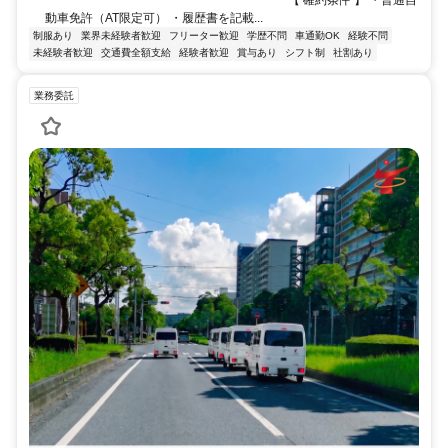
┗━━━━━━━━━━━━━━━━━━┛ 【 確約条件 】 ・普通自
動車免許（AT限定可） ・履歴書を記載...
制服あり
業界未経験者歓迎
フリーター歓迎
学歴不問
車通勤OK
経験不問
未経験者歓迎
交通費全額支給
経験者歓迎
賞与あり
シフト制
社割あり
業務委託