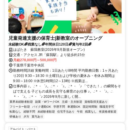
児童発達支援の保育士|新教室のオープニング
未経験OK🌈残業なし🌈年間休日120日🌈賞与年2回🌈
はばたき 蘇我教室(2026年9月新規オープン)
交通・アクセス JR「蘇我駅」より徒歩約15分
月給278,000円～500,000円
千葉県千葉市中央区
勤務時間詳細 実働時間：1日あたり8時間 平均勤務日数：1ヶ月あた
り20日 9:30～18:30 ※土曜日および学校の夏休み・冬休み期間は
9:00～18:00 ※休憩1時間(12～13時) ※残業ほ...
仕事内容 ♪。.:＊・゜♪。.:＊・゜♪。.:＊・゜♪ 「できた！」の瞬間をそ
ばで支える 子どもの成長を見守る療育のお仕事 ♪。.:＊・゜♪。.:
＊・゜♪。.:＊・゜♪ 2026年9月に新しく開...
業界未経験者歓迎
副業・WワークOK
主婦・主夫歓迎
資格取得支援あり
フリーター歓迎
バイク通勤OK
学歴不問
車通勤OK
固定時間制
職場見学可
転勤なし
経験不問
未経験者歓迎
住宅手当あり
午前
残業なし
有資格者歓迎
研修あり
夕方
賞与あり
アルバイト・パート