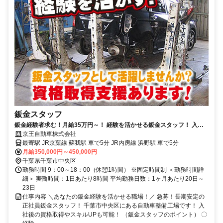
鈑金スタッフ
鈑金経験者求む！月給35万円～！ 経験を活かせる鈑金スタッフ！ 入社
後の資格取得やスキルUPも可能！
京王自動車株式会社
最寄駅 JR京葉線 蘇我駅 車で5分 JR内房線 浜野駅 車で5分
月給350,000円～450,000円
千葉県千葉市中央区
勤務時間 9：00～18：00（休憩1時間） ※固定時間制 ＜勤務時間詳
細＞ 実働時間：1日あたり8時間 平均勤務日数：1ヶ月あたり20日～
23日
仕事内容 ＼あなたの鈑金経験を活かせる職場！／ 急募！長期安定の
正社員鈑金スタッフ！ 千葉市中央区にある自動車整備工場です！ 入
社後の資格取得やスキルUPも可能！ （鈑金スタッフのポイント） 〇