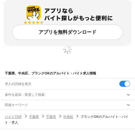
アプリを無料ダウンロード
千葉県、中央区、ブランクOKのアルバイト・バイト求人情報
求人の詳細を表示
条件を追加・変更して検索
市区町村を追加・変更
関連キーワード
千葉県 千葉市 中央区 ベルク
千葉県 千葉市 中央区 マック
千葉県
駅を追加・変更
バイトTOP
千葉県
千葉市
中央区
ブランクOKのアルバイト・バイ
千葉県 千葉市 稲毛区 稲毛駅 ブランクok
千葉県 千葉市 中央区 ハイトーンok
千葉県
すべて
ト・求人
千葉県 千葉市 中央区 ココス
千葉市
すべて
職種を追加・変更
JR武蔵野線
中央区
花見川区
稲毛区
若葉区
緑区
美浜区
南流山駅
新松戸駅
新八柱駅
東松戸駅
市川大野駅
船橋法典駅
西船橋駅
飲食・フードサービス