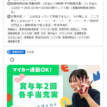
勤務時間詳細 実働時間：1日あたり8時間 平均勤務日数：1ヶ月あた
り22日 〜 24日 10:30〜23:00の間でシフト制 （実働8時間/休憩60
分）
仕事内容 ／ 「上が詰まっていて昇格できない」 その悔しさ、ここで
晴らしませんか？ ＼ ✦･･･──･･･✦･･･──･･･✦･･･──･･･✦ ✅月給32
万円以上＋随時昇給で収入安定 ✅年末年始5...
制服あり
業界未経験者歓迎
フリーター歓迎
学歴不問
転勤なし
午前
経験者歓迎
ネイルOK
夜間
夕方
賞与あり
ブランクOK
交通費支給
まかないあり
長期歓迎
駅近5分以内
シフト制
長期休暇あり
ピアスOK
履歴書不要
正社員