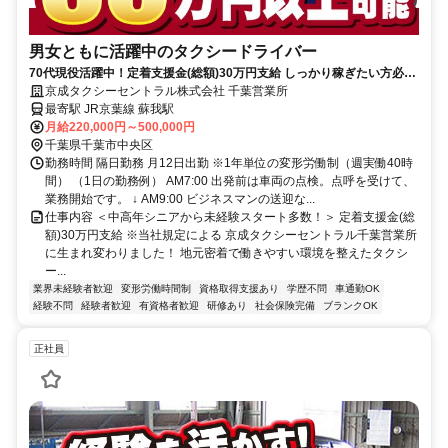
男女ともに活躍中のタクシードライバー
70代現役活躍中！定着支援金(総額)30万円支給 しっかり稼ぎたい方必
見！月収50万円以上可能！
京成タクシーセントラル株式会社 千葉営業所
最寄駅 JR京葉線 蘇我駅
月給220,000円～500,000円
千葉県千葉市中央区
勤務時間 隔日勤務 月12日出勤 ※1年単位の変形労働制（週実働40時
間） （1日の勤務例） AM7:00 出発前は車両の点検。点呼を受けて、
業務開始です。 ↓ AM9:00 ビジネスマンの送迎な...
仕事内容 ＜中高年シニアから未経験スタート多数！＞ 定着支援金(総
額)30万円支給 ※当社規定による 京成タクシーセントラル千葉営業所
に生まれ変わりました！ 地元密着で働きやすい環境を整えたタクシ
ー...
業界未経験者歓迎
変形労働時間制
資格取得支援あり
学歴不問
車通勤OK
経験不問
経験者歓迎
有資格者歓迎
研修あり
社会保険完備
ブランクOK
正社員