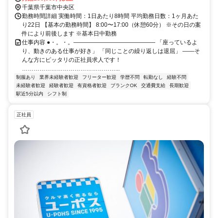
千葉県千葉市中央区
勤務時間詳細 実働時間：1日あたり8時間 平均勤務日数：1ヶ月あた
り22日 【基本の勤務時間】 8:00〜17:00（休憩60分） ※その日の案
件により前後します ※基本日中勤務
仕事内容 ●・。・。―――――――――――――― 「座っているよ
り、動きのある仕事が好き」 「同じことの繰り返しは退屈」 ――そ
んな方にピッタリの正社員求人です！
…………………………………………...
制服あり
業界未経験者歓迎
フリーター歓迎
学歴不問
転勤なし
経験不問
未経験者歓迎
経験者歓迎
有資格者歓迎
ブランクOK
交通費支給
長期歓迎
駅近5分以内
シフト制
正社員