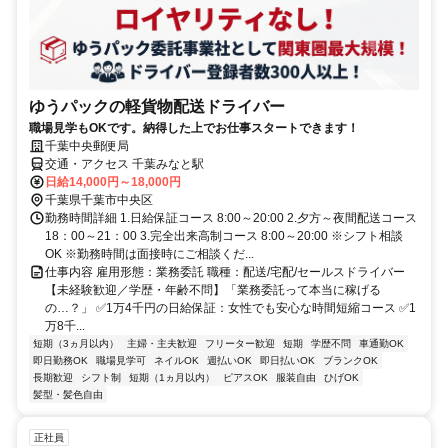
ゆうパックの軽貨物配送ドライバー
職場見学もOKです。納得した上でお仕事スタートできます！
千葉中央郵便局
交通・アクセス 千葉みなと駅
日給14,000円～18,000円
千葉県千葉市中央区
勤務時間詳細 1.日給保証コース 8:00～20:00 2.夕方～夜間配送コース
18：00～21：00 3.完全出来高制コース 8:00～20:00 ※シフト相談
OK ※勤務時間は面接時にご相談くだ...
仕事内容 雇用形態：業務委託 職種：配送/宅配/セールスドライバー
【未経験歓迎／学歴・年齢不問】「業務委託って本当に稼げる
の…？」 ✅1万4千円の日給保証：女性でも安心な時間短縮コース ✅1
万8千...
短期（3ヵ月以内）
主婦・主夫歓迎
フリーター歓迎
短期
学歴不問
車通勤OK
即日勤務OK
職場見学可
ネイルOK
週払いOK
即日払いOK
ブランクOK
長期歓迎
シフト制
短期（1ヵ月以内）
ピアスOK
服装自由
ひげOK
髪型・髪色自由
正社員