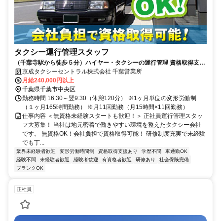
タクシー運行管理スタッフ
（千葉寺駅から徒歩５分）ハイヤー・タクシーの運行管理 資格取得支援
制度があるので未経験の方も大歓迎
京成タクシーセントラル株式会社 千葉営業所
月給240,000円以上
千葉県千葉市中央区
勤務時間 16:30～翌9:30（休憩120分） ※1ヶ月単位の変形労働制
（１ヶ月165時間勤務） ※月11回勤務（月15時間×11回勤務）
仕事内容 ＜無資格未経験スタートも歓迎！＞ 正社員運行管理スタッ
フ大募集！ 当社は地元密着で働きやすい環境を整えたタクシー会社
です。 無資格OK！会社負担で資格取得可能！ 研修制度充実で未経験
でも丁...
業界未経験者歓迎
変形労働時間制
資格取得支援あり
学歴不問
車通勤OK
経験不問
未経験者歓迎
経験者歓迎
有資格者歓迎
研修あり
社会保険完備
ブランクOK
正社員