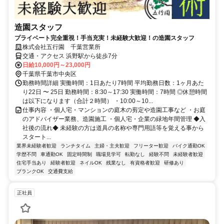
造園スタッフ
プライベート完全重視！手当充実！未経験大歓迎！の造園スタッフ
株式会社五行園 千葉営業所
交通・アクセス 浜野駅から徒歩7分
日給10,000円～23,000円
千葉県千葉市中央区
勤務時間詳細 実働時間：1日あたり7時間 平均勤務日数：1ヶ月あた
り22日 〜 25日 勤務時間：8:30～17:30 実働時間：7時間 ◎休憩時間
は以下になります（合計２時間） ・10:00～10...
仕事内容 ・個人宅・マンションの庭木の剪定や造園工事など ・お庭
のアドバイザー業務、造園施工 ・個人宅・企業の緑地年間管理 ◆入
社後の流れ◆ 未経験の方は道具の名称や専門用語等を覚える事から
スタート...
業界未経験者歓迎
ランチタイム
主婦・主夫歓迎
フリーター歓迎
バイク通勤OK
学歴不問
車通勤OK
固定時間制
職場見学可
転勤なし
経験不問
未経験者歓迎
住宅手当あり
経験者歓迎
ネイルOK
残業なし
有資格者歓迎
研修あり
ブランクOK
交通費支給
正社員