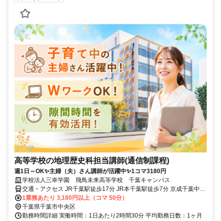
高等学校の地理歴史科担当講師(通信制課程)
週1日～OK✨主婦（夫）さん講師が活躍中✨1コマ3180円
学校法人三幸学園 飛鳥未来高等学校 千葉キャンパス
交通・アクセス JR千葉駅徒歩17分 JR本千葉駅徒歩7分 京成千葉中央
駅徒歩7分
1業務あたり 3,180円以上（コマ 50分）
千葉県千葉市中央区
勤務時間詳細 実働時間：1日あたり2時間30分 平均勤務日数：1ヶ月