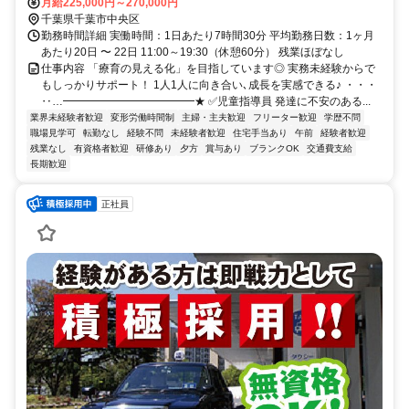
成千葉線「新千葉駅」徒歩10分
月給225,000円～270,000円
千葉県千葉市中央区
勤務時間詳細 実働時間：1日あたり7時間30分 平均勤務日数：1ヶ月
あたり20日 〜 22日 11:00～19:30（休憩60分） 残業ほぼなし
仕事内容 「療育の見える化」を目指しています◎ 実務未経験からで
もしっかりサポート！ 1人1人に向き合い､成長を実感できる♪ ・・・
‥…━━━━━━━━━━━━★ ✅児童指導員 発達に不安のある...
業界未経験者歓迎
変形労働時間制
主婦・主夫歓迎
フリーター歓迎
学歴不問
職場見学可
転勤なし
経験不問
未経験者歓迎
住宅手当あり
午前
経験者歓迎
残業なし
有資格者歓迎
研修あり
夕方
賞与あり
ブランクOK
交通費支給
長期歓迎
正社員