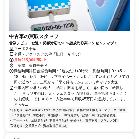
中古車の買取スタッフ
営業デビュー歓迎！反響対応で50％超成約◎高インセンティブ！
ユーポス千葉
交通・アクセス バス停「旭町」 徒歩5分
月給265,000円以上
千葉県千葉市中央区
勤務時間詳細 総労働時間：1週あたり40時間 【勤務時間】9：45～
18：45（休憩60分） ＼プライベートも大切にしています！／ 終業時
間が近づくと、上司から「早く帰ろうか」という声かけを実施。...
仕事内容 ✨求人の魅力 「給料に限界を感じて、思い切って転職し
た」 そう話すのは、元カフェスタッフの社員。 車も営業もまったく
の未経験。 でも今では、入社半年で月収45万円を達成しています。
きっか...
制服あり
業界未経験者歓迎
変形労働時間制
資格取得支援あり
フリーター歓迎
バイク通勤OK
学歴不問
車通勤OK
職場見学可
経験不問
未経験者歓迎
住宅手当あり
経験者歓迎
有資格者歓迎
研修あり
賞与あり
ブランクOK
育休あり
交通費支給
資格取得手当あり