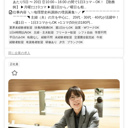
あたり5日 〜 20日 ⏰10:00～16:00 の間で1日3コマ～OK！ 【勤務
例】 ▶月曜だけ3コマ ▶週1日から／曜日も相...
仕事内容 ＼✨地理歴史科講師の増員募集✨／ ◤￣￣￣￣￣￣￣￣￣￣
￣￣￣￣◥ 主婦（夫）の方を中心に、 20代・30代・40代が活躍中！
⭐週1日～・1日3コマからOK ⭐1コマ(50分)3180円...
業界未経験者歓迎
扶養内勤務OK
週1日からOK
副業・WワークOK
1日4時間以内OK
主婦・主夫歓迎
フリーター歓迎
シフト自由
学歴不問
平日のみOK
転勤なし
経験不問
未経験者歓迎
交通費全額支給
午前
経験者歓迎
有資格者歓迎
研修あり
夕方
ブランクOK
同じ企業の求人
正社員