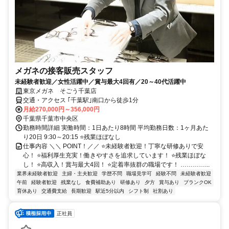
メガネの接客販売スタッフ
未経験者歓迎／女性活躍中／賞与最大4回有／20～40代活躍中
東京メガネ そごう千葉店
交通・アクセス ｢千葉駅｣南口から徒歩1分
月給270,000円～356,000円
千葉県千葉市中央区
勤務時間詳細 実働時間：1日あたり8時間 平均勤務日数：1ヶ月あた
り20日 9:30～20:15 ⭐残業ほぼなし
仕事内容 ＼＼ POINT！／／ ⭐未経験者歓迎！丁寧な研修ありで安
心！ ⭐福利厚生充実！働きやすさを追求しています！ ⭐残業ほぼな
し！ ⭐高収入！賞与最大4回！ ⭐定着率抜群の職場です！ …………...
業界未経験者歓迎
主婦・主夫歓迎
学歴不問
職場見学可
経験不問
未経験者歓迎
午前
経験者歓迎
残業なし
食費補助あり
研修あり
夕方
賞与あり
ブランクOK
育休あり
交通費支給
長期歓迎
駅近5分以内
シフト制
社割あり
正社員