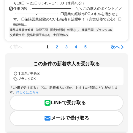
り19日 〜 21日 8：45～17：30（休憩45分）
仕事内容 ╭━━━━━━━━━━━╮ ＼＼この求人のポイント／／
╰━━━━━ｖ━━━━━╯ ❐営業の経験やPCスキルを活かせま
す。 ❐保険営業経験のない転職者も活躍中！（充実研修で安心） ❐
転居転...
業界未経験者歓迎
学歴不問
固定時間制
転勤なし
経験不問
ブランクOK
交通費支給
資格取得手当あり
土日祝休み
前へ
次へ
1
2
3
4
5
この条件の新着求人を受け取る
千葉県 / 中央区
ブランクOK
「LINEで受け取る」では、新着求人のほか、おすすめ情報なども配信しま
す。
詳しくはこちら
LINEで受け取る
メールで受け取る