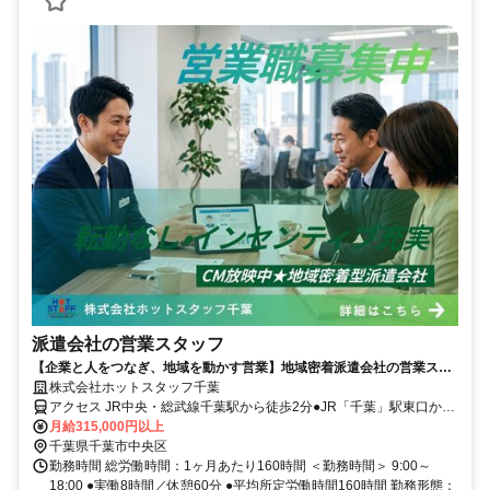
派遣会社の営業スタッフ
【企業と人をつなぎ、地域を動かす営業】地域密着派遣会社の営業スタ
ッフ★転勤なし／インセン充実
株式会社ホットスタッフ千葉
アクセス JR中央・総武線千葉駅から徒歩2分●JR「千葉」駅東口から
徒歩2分／京成電鉄「京成千葉」駅東口から徒歩3分●千葉駅前大通り
月給315,000円以上
沿い「マツモトキヨシ」さんがあるビルの4Fです
千葉県千葉市中央区
勤務時間 総労働時間：1ヶ月あたり160時間 ＜勤務時間＞ 9:00～
18:00 ●実働8時間／休憩60分 ●平均所定労働時間160時間 勤務形態：