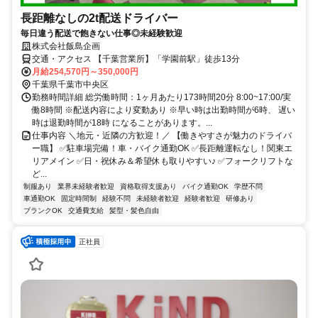
長距離なしの2t配送ドライバー
毎日違う配送で飽きない仕事◎未経験歓迎
株式会社飯島企画
交通・アクセス 【千葉営業所】「学園前駅」徒歩13分
月給254,570円～350,000円
千葉県千葉市中央区
勤務時間詳細 総労働時間：1ヶ月あたり173時間20分 8:00~17:00/実
働8時間 ※配送内容により変動あり ※早い時は出勤時間が6時、 遅い
時は退勤時間が18時 になることがあります。...
仕事内容 ＼地元・近隣の方歓迎！／ 【働きやすさが魅力のドライバ
ー職】 ✅駐車場完備！車・バイク通勤OK ✅長距離運転なし！関東エ
リアメイン ✅日・祝休み＆希望休も取りやすい♪ ✅フォークリフトな
ど...
制服あり
業界未経験者歓迎
資格取得支援あり
バイク通勤OK
学歴不問
車通勤OK
固定時間制
経験不問
未経験者歓迎
経験者歓迎
研修あり
ブランクOK
交通費支給
髪型・髪色自由
正社員