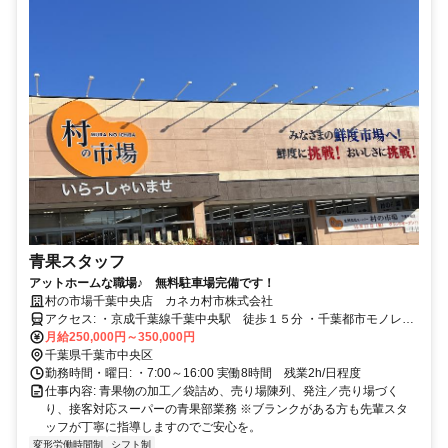
青果スタッフ
アットホームな職場♪ 無料駐車場完備です！
村の市場千葉中央店 カネカ村市株式会社
アクセス: ・京成千葉線千葉中央駅 徒歩１５分 ・千葉都市モノレー
月給250,000円～350,000円
ル葭川公園駅 徒歩１０分 ※木村病院さん向かいです。
千葉県千葉市中央区
勤務時間・曜日: ・7:00～16:00 実働8時間 残業2h/日程度
仕事内容: 青果物の加工／袋詰め、売り場陳列、発注／売り場づく
り、接客対応スーパーの青果部業務 ※ブランクがある方も先輩スタ
ッフが丁寧に指導しますのでご安心を。
変形労働時間制
シフト制