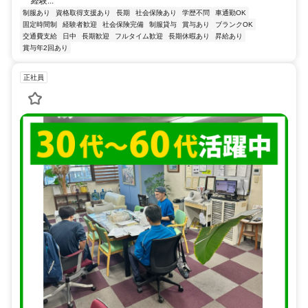
経験...
制服あり
資格取得支援あり
長期
社会保険あり
学歴不問
車通勤OK
固定時間制
経験者歓迎
社会保険完備
制服貸与
賞与あり
ブランクOK
交通費支給
日中
長期歓迎
フルタイム歓迎
長期休暇あり
昇給あり
賞与年2回あり
正社員