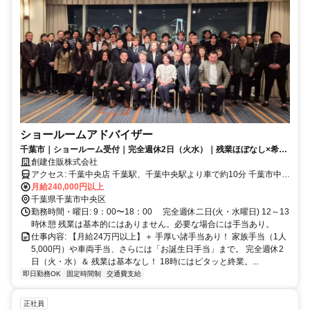
ショールームアドバイザー
千葉市｜ショールーム受付｜完全週休2日（火水）｜残業ほぼなし×希望
者は未経験からCADも学べる！
創建住販株式会社
アクセス: 千葉中央店 千葉駅、千葉中央駅より車で約10分 千葉市中央
月給240,000円以上
区都町2-26-10 交通アクセス千葉駅・千葉中央駅より車で約10分
千葉県千葉市中央区
勤務時間・曜日: 9：00〜18：00 完全週休二日(火・水曜日) 12～13
時休憩 残業は基本的にはありません。必要な場合には手当あり。
仕事内容: 【月給24万円以上】＋ 手厚い諸手当あり！ 家族手当（1人
5,000円）や車両手当、さらには「お誕生日手当」まで。 完全週休2
日（火・水）＆ 残業は基本なし！ 18時にはピタッと終業。...
即日勤務OK
固定時間制
交通費支給
正社員