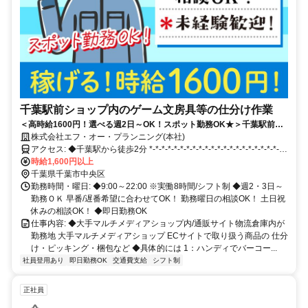
千葉駅前ショップ内のゲーム文房具等の仕分け作業
＜高時給1600円！選べる週2日～OK！スポット勤務OK★＞千葉駅前徒
歩2分の好立地!!小型商品ばかりのコツコツ黙々作業／時給UPキャンペ
株式会社エフ・オー・プランニング(本社)
ーン実施中！
アクセス: ◆千葉駅から徒歩2分 *-*-*-*-*-*-*-*-*-*-*-*-*-*-*-*-*-*-*-*-*-*-
*-*-*
時給1,600円以上
千葉県千葉市中央区
勤務時間・曜日: ◆9:00～22:00 ※実働8時間/シフト制 ◆週2・3日～
勤務ＯＫ 早番/遅番希望に合わせてOK！ 勤務曜日の相談OK！ 土日祝
休みの相談OK！ ◆即日勤務OK
仕事内容: ◆大手マルチメディアショップ内/通販サイト物流倉庫内が
勤務地 大手マルチメディアショップ ECサイトで取り扱う商品の 仕分
け・ピッキング・梱包など ◆具体的には 1：ハンディでバーコー...
社員登用あり
即日勤務OK
交通費支給
シフト制
正社員