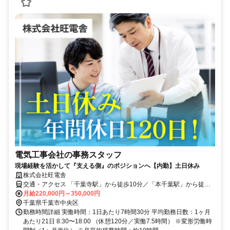
電気工事会社の事務スタッフ
現場経験を活かして『支える側』のポジションへ【内勤】土日休み
株式会社旺電舎
交通・アクセス 「千葉寺駅」から徒歩10分／「本千葉駅」から徒歩
15分
月給220,000円～350,000円
千葉県千葉市中央区
勤務時間詳細 実働時間：1日あたり7時間30分 平均勤務日数：1ヶ月
あたり21日 8:30〜18:00 （休憩120分／実働7.5時間） ※変形労働時