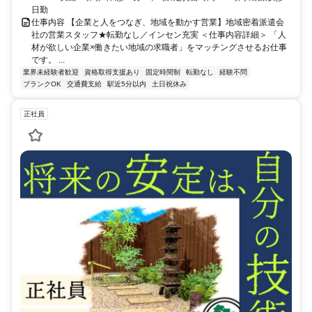
日勤
仕事内容 【企業と人をつなぎ、地域を動かす営業】地域密着派遣会
社の営業スタッフ★転勤なし／インセン充実 ＜仕事内容詳細＞ 「人
材が欲しい企業×働きたい地域の求職者」をマッチングさせるお仕事
です。 ...
業界未経験者歓迎
資格取得支援あり
固定時間制
転勤なし
経験不問
ブランクOK
交通費支給
駅近5分以内
土日祝休み
正社員