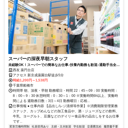
スーパーの深夜早朝スタッフ
未経験OK！スーパーでの簡単なお仕事♪扶養内勤務も歓迎♪通勤手当全額
支給／社員買物割引有
西友 薬円台店
アクセス 新京成薬園台駅徒歩5分
時給1,200円～1,538円
千葉県船橋市
時間帯 朝、深夜・早朝 勤務曜日・時間 22：45～09：00 実働時間：
8：00～9：30 休憩時間：0：30～1：00 ※実働時間6h以上、実働時
間による 週勤務日数：3日～4日 勤務曜日：応相...
仕事情報 ● 仕事内容 【品出し/レジ清掃等作業】※消費期限管理業務
スナック、カップめんなどの加工食品や、酒・ジューズなどの飲料、
牛乳、ヨーグルト、豆腐などのデイリー食品等の品出しをするお仕事
です...
変形労働時間制
社員登用あり
主婦・主夫歓迎
学生歓迎
交通費支給
履歴書不要