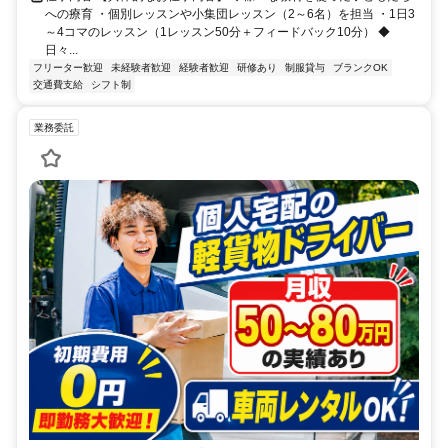
への療育 ・個別レッスンや小集団レッスン（2～6名）を担当 ・1日3
～4コマのレッスン（1レッスン50分＋フィードバック10分） ◆
日々...
フリーター歓迎
未経験者歓迎
経験者歓迎
研修あり
制服貸与
ブランクOK
交通費支給
シフト制
業務委託