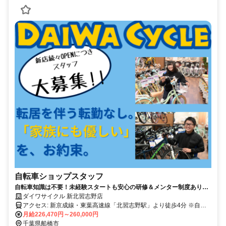
自転車ショップスタッフ
自転車知識は不要！未経験スタートも安心の研修＆メンター制度あり／
残業少なめ・ワークライフバランス充実
ダイワサイクル 新北習志野店
アクセス: 新京成線・東葉高速線「北習志野駅」より徒歩4分 ※自転
車通勤OK（無料駐輪場あり） 自転車の場合も交通費支給（規定あ
月給226,470円～260,000円
り） ※最寄駅まで自転車通勤の場合は駐輪代支給 ※マイカー通勤不
千葉県船橋市