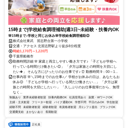
15時まで|学校給食調理補助|週3日~未経験・扶養内OK
🌸15時まで♪学校と同じお休み🌸学校給食調理補助😊
株式会社東武 習志野台第一小学校
交通・アクセス 北習志野駅より徒歩8分程度
時給1,170円～1,220円
千葉県船橋市
勤務時間詳細 🌸 家庭と両立しやすい働き方です♪ 「子どもが学校へ
行っている時間だけ働きたい😊」 「夕方は家族との時間を大切にし
たい🍀」 そんな方にぴったりのお仕事です♪ ⏰ 勤務時間 9：00～1...
仕事内容 🌸＼15時までのお仕事♪／ 学校がお休みの日は、あなたもお
休み😊 「子どもが学校へ行っている間だけ働きたい…」 「夕方は家
族との時間を大切にしたい✨」 「久しぶりのお仕事復帰だから、無理
なく...
制服あり
業界未経験者歓迎
扶養内勤務OK
社員登用あり
副業・WワークOK
主婦・主夫歓迎
フリーター歓迎
バイク通勤OK
学歴不問
平日のみOK
学生歓迎
経験不問
未経験者歓迎
経験者歓迎
有資格者歓迎
月1シフト提出
ブランクOK
交通費支給
まかないあり
長期歓迎
正社員