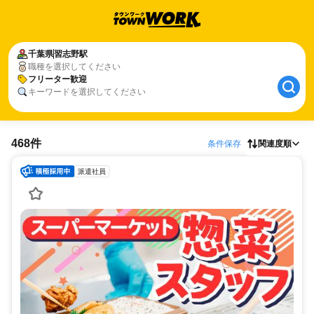
千葉県
習志野駅
職種を選択してください
フリーター歓迎
キーワードを選択してください
468件
条件保存
関連度順
派遣社員