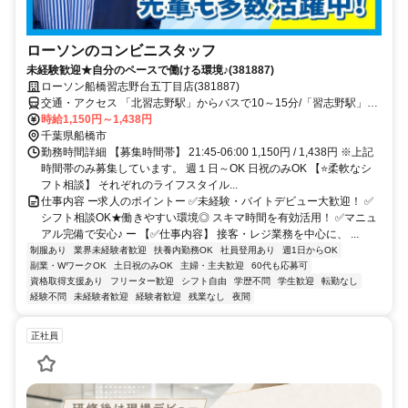
ローソンのコンビニスタッフ
未経験歓迎★自分のペースで働ける環境♪(381887)
ローソン船橋習志野台五丁目店(381887)
交通・アクセス 「北習志野駅」からバスで10～15分/「習志野駅」か
ら徒歩18分
時給1,150円～1,438円
千葉県船橋市
勤務時間詳細 【募集時間帯】 21:45-06:00 1,150円 / 1,438円 ※上記
時間帯のみ募集しています。 週１日～OK 日祝のみOK 【⭐柔軟なシ
フト相談】 それぞれのライフスタイル...
仕事内容 ー求人のポイントー ✅未経験・バイトデビュー大歓迎！ ✅
シフト相談OK★働きやすい環境◎ スキマ時間を有効活用！ ✅マニュ
アル完備で安心♪ ー 【✅仕事内容】 接客・レジ業務を中心に、 ...
制服あり
業界未経験者歓迎
扶養内勤務OK
社員登用あり
週1日からOK
副業・WワークOK
土日祝のみOK
主婦・主夫歓迎
60代も応募可
資格取得支援あり
フリーター歓迎
シフト自由
学歴不問
学生歓迎
転勤なし
経験不問
未経験者歓迎
経験者歓迎
残業なし
夜間
正社員