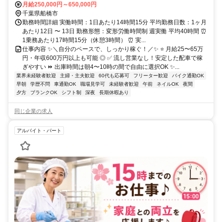
月給250,000円～650,000円
千葉県船橋市
勤務時間詳細 実働時間：1日あたり14時間15分 平均勤務日数：1ヶ月
あたり12日 〜 13日 勤務形態：変形労働時間制 週実働 平均40時間 ⏰
1乗務あたり17時間15分（休憩3時間） ⏰ 実...
仕事内容 ✨＼自分のペースで、しっかり稼ぐ！／✨ ⭐ 月給25〜65万
円・年収600万円以上も可能 ◎ ✅ 流し営業なし！安定した配車で稼
ぎやすい ⏩ 出庫時間は朝4〜10時の間で自由に選択OK ✨...
業界未経験者歓迎
主婦・主夫歓迎
60代も応募可
フリーター歓迎
バイク通勤OK
早朝
学歴不問
車通勤OK
職場見学可
未経験者歓迎
午前
ネイルOK
夜間
夕方
ブランクOK
シフト制
深夜
長期休暇あり
同じ企業の求人
アルバイト・パート