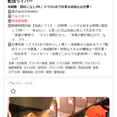
配信ライバー
未経験・顔出しなしOK／スマホ1台で出来る自由なお仕事！
株式会社Activation
フルリモート
完全歩合制
勤務時間詳細 【自由シフト】 ・24時間、いつでも好きな時間に配信
してOK！ ・「休みたい」と思った日は自由に休んで大丈夫です。 ・
「家庭の事情で」「テスト期間だから」「本業の繁忙期なので」な
ど、プラ...
仕事内容 ＼スマホ1台で自分らしく輝く！未経験から始めるライブ配
信ライバー大募集／ ✅未経験OK！特別なスキルや機材は一切不要！
✅完全在宅・フルリモート！全国どこからでも参加OK！ ✅顔出しな
しの「...
主婦・主夫歓迎
フリーター歓迎
短期
シフト自由
学歴不問
フルリモート
経験者歓迎
ネイルOK
在宅OK
ブランクOK
長期歓迎
完全歩合制
単発
ピアスOK
服装自由
ひげOK
髪型・髪色自由
アルバイト・パート