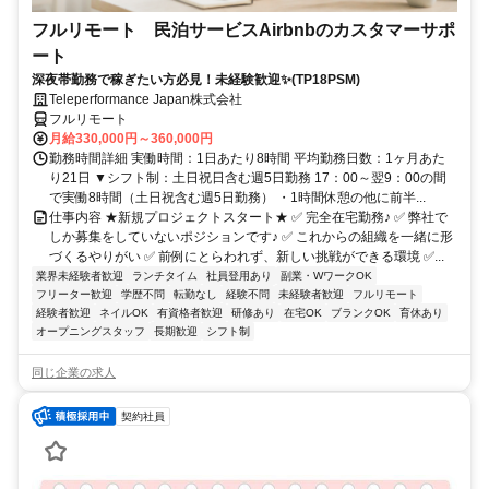
フルリモート 民泊サービスAirbnbのカスタマーサポ
ート
深夜帯勤務で稼ぎたい方必見！未経験歓迎✨(TP18PSM)
Teleperformance Japan株式会社
フルリモート
月給330,000円～360,000円
勤務時間詳細 実働時間：1日あたり8時間 平均勤務日数：1ヶ月あた
り21日 ▼シフト制：土日祝日含む週5日勤務 17：00～翌9：00の間
で実働8時間（土日祝含む週5日勤務） ・1時間休憩の他に前半...
仕事内容 ★新規プロジェクトスタート★ ✅ 完全在宅勤務♪ ✅ 弊社で
しか募集をしていないポジションです♪ ✅ これからの組織を一緒に形
づくるやりがい ✅ 前例にとらわれず、新しい挑戦ができる環境 ✅...
業界未経験者歓迎
ランチタイム
社員登用あり
副業・WワークOK
フリーター歓迎
学歴不問
転勤なし
経験不問
未経験者歓迎
フルリモート
経験者歓迎
ネイルOK
有資格者歓迎
研修あり
在宅OK
ブランクOK
育休あり
オープニングスタッフ
長期歓迎
シフト制
同じ企業の求人
契約社員