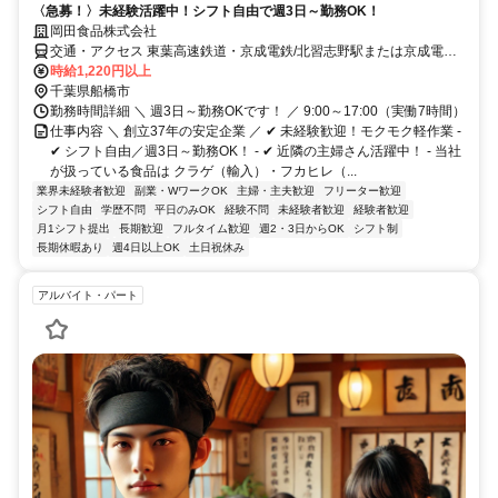
〈急募！〉未経験活躍中！シフト自由で週3日～勤務OK！
岡田食品株式会社
交通・アクセス 東葉高速鉄道・京成電鉄/北習志野駅または京成電鉄/
習志野駅より徒歩9分
時給1,220円以上
千葉県船橋市
勤務時間詳細 ＼ 週3日～勤務OKです！ ／ 9:00～17:00（実働7時間）
仕事内容 ＼ 創立37年の安定企業 ／ ✔ 未経験歓迎！モクモク軽作業 -
✔ シフト自由／週3日～勤務OK！ - ✔ 近隣の主婦さん活躍中！ - 当社
が扱っている食品は クラゲ（輸入）・フカヒレ（...
業界未経験者歓迎
副業・WワークOK
主婦・主夫歓迎
フリーター歓迎
シフト自由
学歴不問
平日のみOK
経験不問
未経験者歓迎
経験者歓迎
月1シフト提出
長期歓迎
フルタイム歓迎
週2・3日からOK
シフト制
長期休暇あり
週4日以上OK
土日祝休み
アルバイト・パート