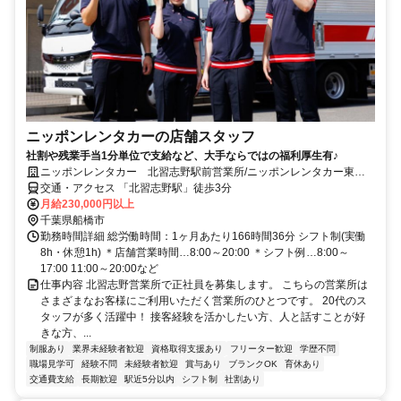
ニッポンレンタカーの店舗スタッフ
社割や残業手当1分単位で支給など、大手ならではの福利厚生有♪
ニッポンレンタカー 北習志野駅前営業所/ニッポンレンタカー東関
東株式会社
交通・アクセス 「北習志野駅」徒歩3分
月給230,000円以上
千葉県船橋市
勤務時間詳細 総労働時間：1ヶ月あたり166時間36分 シフト制(実働
8h・休憩1h) ＊店舗営業時間…8:00～20:00 ＊シフト例…8:00～
17:00 11:00～20:00など
仕事内容 北習志野営業所で正社員を募集します。 こちらの営業所は
さまざまなお客様にご利用いただく営業所のひとつです。 20代のス
タッフが多く活躍中！ 接客経験を活かしたい方、人と話すことが好
きな方、...
制服あり
業界未経験者歓迎
資格取得支援あり
フリーター歓迎
学歴不問
職場見学可
経験不問
未経験者歓迎
賞与あり
ブランクOK
育休あり
交通費支給
長期歓迎
駅近5分以内
シフト制
社割あり