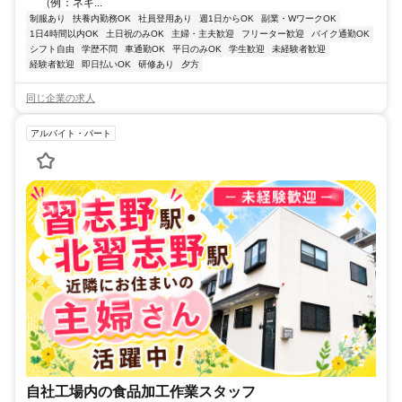
（例：ネギ...
制服あり
扶養内勤務OK
社員登用あり
週1日からOK
副業・WワークOK
1日4時間以内OK
土日祝のみOK
主婦・主夫歓迎
フリーター歓迎
バイク通勤OK
シフト自由
学歴不問
車通勤OK
平日のみOK
学生歓迎
未経験者歓迎
経験者歓迎
即日払いOK
研修あり
夕方
同じ企業の求人
アルバイト・パート
自社工場内の食品加工作業スタッフ