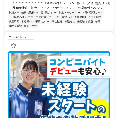
＊＊＊＊＊＊＊＊＊＊ ⭐食費節約！ラーメン1杯350円の社割あり ⭐お
洒落は継続！髪色・ピアス・ひげ自由 ⭐シフトの柔軟性バツグン！...
制服あり
扶養内勤務OK
週1日からOK
副業・WワークOK
1日4時間以内OK
土日祝のみOK
主婦・主夫歓迎
フリーター歓迎
バイク通勤OK
シフト自由
学歴不問
車通勤OK
平日のみOK
学生歓迎
転勤なし
未経験者歓迎
午前
経験者歓迎
夜間
夕方
アルバイト・パート