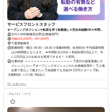
サービスフロントスタッフ
オープニングポジション✨転居を伴う転勤無し✨完全未経験OK✨年間休
日120日+有給休暇5日でワークライフバランスも充実❗
SUV LAND船橋習志野店(整備部門)
月給243,000円～497,000円
千葉県船橋市
勤務時間・曜日: 09:30～18:30 ※実働8時間、休憩60分 平均残業時間
は14時間程となります。 ⏩️年間休日120日＋有給休暇5日以上で、年
に125日以上のお休みを取得できます！ ※原則...
仕事内容: ＝＝＝＝＝＝＝＝＝＝＝＝＝＝＝＝ ✋受付や接客業務にチ
ャレンジしたい ✋オープニングポジションのため積極採用中！ ✋上場
企業で安心して働きたい ✋未経験でも月給24.3万円スタート ✋転...
交通費支給
シフト制
昇給あり
同じ企業の求人
アルバイト・パート