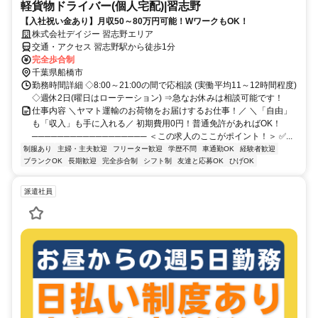
軽貨物ドライバー(個人宅配)|習志野
【入社祝い金あり】月収50～80万円可能！WワークもOK！
株式会社デイジー 習志野エリア
交通・アクセス 習志野駅から徒歩1分
完全歩合制
千葉県船橋市
勤務時間詳細 ◇8:00～21:00の間で応相談 (実働平均11～12時間程度)
◇週休2日(曜日はローテーション) ⇒急なお休みは相談可能です！
仕事内容 ＼ヤマト運輸のお荷物をお届けするお仕事！／ ＼「自由」
も「収入」も手に入れる／ 初期費用0円！普通免許があればOK！
────────────────── ＜この求人のここがポイント！＞ ✅...
制服あり
主婦・主夫歓迎
フリーター歓迎
学歴不問
車通勤OK
経験者歓迎
ブランクOK
長期歓迎
完全歩合制
シフト制
友達と応募OK
ひげOK
派遣社員