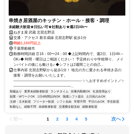
串焼き居酒屋のキッチン・ホール・接客・調理
未経験大歓迎★日払い可★社割あり★週2日/4h〜
ねぎま屋 武蔵 北習志野店
交通・アクセス 新京成線 北習志野駅 徒歩1分
時給1,160円以上
千葉県船橋市
勤務時間詳細 ⏰16：00〜24：00 ◆上記時間内で、週2日、1日/4h～
OK♪◆ 時間・曜日はご相談ください！ 予定終わりや学校帰り、 メイ
ンバイトの後にも働ける♪ ◆シフトは2週間ごとの自己...
仕事内容 北習志野駅から徒歩1分！ 地元の方に愛される串焼き店の
接客・調理をお願いいたします。
――――――――――――――――――― ✨＼おすすめポイント／✨
――――――――――――――――...
制服あり
業界未経験者歓迎
ランチタイム
扶養内勤務OK
社員登用あり
副業・WワークOK
1日4時間以内OK
隔週シフト提出
土日祝のみOK
主婦・主夫歓迎
フリーター歓迎
シフト自由
学歴不問
平日のみOK
学生歓迎
転勤なし
経験不問
未経験者歓迎
交通費全額支給
経験者歓迎
前へ
次へ
1
2
3
4
5