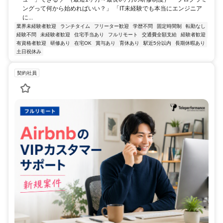
ングって何から始めればいい？」 「IT未経験でも本当にエンジニア
に...
業界未経験者歓迎
ランチタイム
フリーター歓迎
学歴不問
固定時間制
転勤なし
経験不問
未経験者歓迎
住宅手当あり
フルリモート
交通費全額支給
経験者歓迎
有資格者歓迎
研修あり
在宅OK
賞与あり
育休あり
駅近5分以内
長期休暇あり
土日祝休み
契約社員