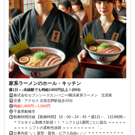
家系ラーメンのホール・キッチン
週1日～♪未経験でも時給1400円以上！(004)
株式会社セブンシーズカンパニー/横浜家系ラーメン 北習家
交通・アクセス 北習志野駅徒歩10分
時給1,400円～1,500円
千葉県船橋市
勤務時間詳細 【勤務時間】 10：00～24：45 ＊週1日～、1日3時間～
＊フルタイム勤務大歓迎！！ ＊シフトは1週間ごとに提出 ＝＝＝＝＝
＝＝＝＝ シフトの柔軟性抜群 ＝＝＝＝＝＝＝＝＝ 「...
仕事内容 ＼＼ 髪型・髪色・ピアス自由♪ ／／ ＊＊＊＊＊＊＊＊＊＊