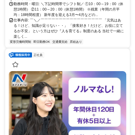
可
勤務時間・曜日: ＼下記時間帯でシフト制／ ①10：00～19：00（休
憩1時間） ②11：00～20：00（休憩1時間） ※残業（年間の月平
均：18時間程度） 新年度を迎える3月〜4月などの...
仕事内容: ￣＼／￣￣￣￣￣￣￣￣￣￣￣￣￣￣￣￣￣ 「元気はあ
る！けど、知識が足りない・・」 「接客好き！だけど、お役に立て
るか不安」 という方はぜひ『人を育てる』制度のある 当社で一緒に
楽しく...
変形労働時間制
即日勤務OK
交通費支給
昇給あり
正社員