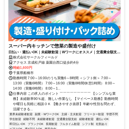
スーパー内キッチンで惣菜の製造や盛付け
日払い・週払いOK｜未経験歓迎｜Wワークにオススメ｜交通費全額支給
｜駅チカ
株式会社サークルフィールド
アクセス 京成松戸線 薬園台西口徒歩約4分
時給1,600円
千葉県船橋市
勤務時間 7:00～16:00のうち実働6～8時間 ＜シフト例＞ 7:00～
13:00（実働6時間） 7:00～16:00（実働8時間/休憩1時間） 8:00～
14:00（実働6時間） 8:00～1...
仕事内容 この求人のポイント ￣￣￣￣￣￣￣￣￣ 【シンプルな業
務】未経験率90％超、難しい作業なし 【マイペース勤務】勤務時間
や曜日も気軽に相談ＯＫ 【働きやすさ抜群】年齢や性別を問わず、
活躍できる...
業界未経験者歓迎
副業・WワークOK
主婦・主夫歓迎
フリーター歓迎
学歴不問
学生歓迎
経験不問
未経験者歓迎
交通費全額支給
経験者歓迎
週払いOK
即日払いOK
ブランクOK
長期歓迎
フルタイム歓迎
シフト制
社割あり
ピアスOK
週4日以上OK
服装自由