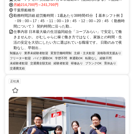
は、入職時期や各センターの人員状況を踏まえ、本人の希望を考慮し
月給214,700円～241,700円
た上で、募集場所を含む通勤可能な範囲のセンターから決定します。
千葉県船橋市
勤務時間詳細 総労働時間：1週あたり38時間45分 【 基本シフト例 】
・09：00～17：45 ・11：00～19：45 ・12：00～20：45 《 勤務時
間について 》 契約時間に沿った勤...
仕事内容 日本最大級の生活協同組合「コープみらい」で安定して働
きませんか。 がむしゃらに稼ぐ働き方ではなく、家族との時間・生
活の安定を大切にしたい方に選ばれている職場です。 日勤のみで夜
勤なし、早朝出...
制服あり
業界未経験者歓迎
変形労働時間制
主婦・主夫歓迎
資格取得支援あり
フリーター歓迎
バイク通勤OK
学歴不問
車通勤OK
転勤なし
経験不問
未経験者歓迎
交通費全額支給
経験者歓迎
研修あり
ブランクOK
育休あり
交通費支給
正社員