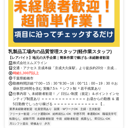
乳製品工場内の品質管理スタッフ(軽作業スタッフ)
【レアバイト】地元の大手企業｜簡単作業で稼げる♪未経験者歓迎
株式会社エムズライン
交通・アクセス 京成本線「京成大久保駅」より徒歩約20分・京成本
線「実籾駅」より徒歩約22分・JR総武線「津田沼駅」北口よりバス
時給1,300円以上
約20分 （京成バス「習志野車庫」行または「八千代台駅」行に乗
千葉県船橋市
車、バス停「工業団地中央」下車 徒歩3分）【マイカー通勤・バイク
勤務時間詳細 *7:00～15：30 *8:30～16：00 *11：00～19：30 ※お
通勤・自転車通勤OK！無料駐車場・駐輪場完備】
昼休憩1時間を含む 実働7.5ｈ ＊シフト制 ＊若干残業あり
仕事内容 ＼ 未経験者歓迎！ ／ 日払い制度（規定）＆ポイントインセ
ンティブ制度あり ＝＝＝＝＝＝＝＝＝＝＝＝＝ お昼からの勤務 ＆ 週
5日勤務でしっかり稼げる ＝＝＝＝＝＝＝＝＝＝＝＝＝ 【...
業界未経験者歓迎
社員登用あり
副業・WワークOK
主婦・主夫歓迎
フリーター歓迎
バイク通勤OK
給料前払いOK
学歴不問
車通勤OK
職場見学可
転勤なし
経験不問
未経験者歓迎
午前
経験者歓迎
残業なし
即日払いOK
月1シフト提出
研修あり
夕方