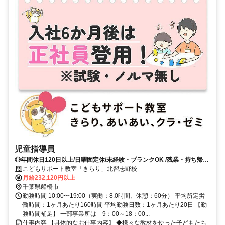
児童指導員
◎年間休日120日以上/日曜固定休/未経験・ブランクOK /残業・持ち帰り
仕事ナシ◇充実した研修であなたのスキルアップをしっかりサポートし
こどもサポート教室「きらり」北習志野校
ます
月給232,120円以上
千葉県船橋市
勤務時間 10:00〜19:00（実働：8.0時間、休憩：60分） 平均所定労
働時間：1ヶ月あたり160時間 平均勤務日数：1ヶ月あたり20日 【勤
務時間補足】 一部事業所は「9：00～18：00...
仕事内容 【具体的なお仕事内容】 ◆様々な教材を使った子どもたち