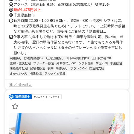
アクセス 【車通勤応相談】新京成線 習志野駅より 徒歩15分
時給1,475円以上
千葉県船橋市
勤務時間 22:00～1:00 ※1日3h～、週2日～OK ※高校生シフトは21
時まで(深夜勤務発生を防ぐため) ＊シフトについて ・上記時間の前後
など希望がある場合など、面接時にご希望の「勤務曜日...
仕事内容 ＼集中して働ける夜の厨房／ 簡単な調理対応、洗い物、厨
房の清掃、 翌日の準備作業なども行います。 ＊誰でもできる寿司作
り 注文が入ったらシャリにネタをのせてレーンへ流す作業を主にお
願いしま...
制服あり
扶養内勤務OK
社員登用あり
1日4時間以内OK
土日祝のみOK
主婦・主夫歓迎
フリーター歓迎
給料前払いOK
シフト自由
学歴不問
学生歓迎
未経験者歓迎
経験者歓迎
夜間
研修あり
ブランクOK
交通費支給
まかないあり
長期歓迎
フルタイム歓迎
同じ企業の求人
アルバイト・パート