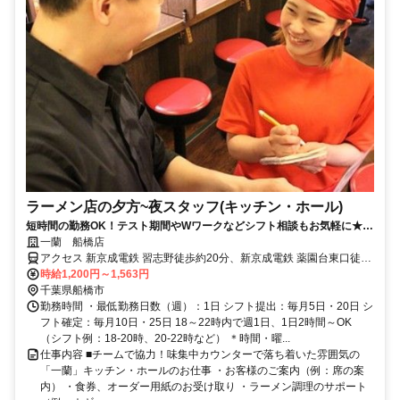
ラーメン店の夕方~夜スタッフ(キッチン・ホール)
短時間の勤務OK！テスト期間やWワークなどシフト相談もお気軽に★髪
色自由・日払い可・食事補助あり
一蘭 船橋店
アクセス 新京成電鉄 習志野徒歩約20分、新京成電鉄 薬園台東口徒歩
約24分、東葉高速線 北習志野5番口徒歩約26分 習志野台団地入口を
時給1,200円～1,563円
南に240m,左折後100m/バス停習志野一丁目徒歩1分,北習志野団地入
千葉県船橋市
口徒歩2分
勤務時間 ・最低勤務日数（週）：1日 シフト提出：毎月5日・20日 シ
フト確定：毎月10日・25日 18～22時内で週1日、1日2時間～OK
（シフト例：18-20時、20-22時など） ＊時間・曜...
仕事内容 ■チームで協力！味集中カウンターで落ち着いた雰囲気の
「一蘭」キッチン・ホールのお仕事 ・お客様のご案内（例：席の案
内） ・食券、オーダー用紙のお受け取り ・ラーメン調理のサポート