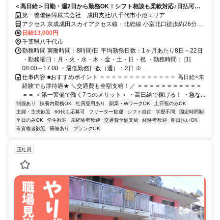
＜高日給＞日勤・週2日から勤務OK！シフト相談も柔軟対応♪日払可◎
未経験歓迎★
第一警備保障株式会社 成田支社/八千代市小池エリア
アクセス 京成成田スカイアクセス線・北総線 小室北口徒歩約26分、
京成成田スカイアクセス線・北総線 千葉ニュータウン中央徒歩約47
日給13,000円
分、京成成田スカイアクセス線・北総線 白井南口徒歩約49分 直行直
千葉県八千代市
帰OK＊交通費全額支給＊
勤務時間 実働時間：8時間/日 平均勤務日数：1ヶ月あたり8日～22日
・勤務曜日：月・火・水・木・金・土・日・祝 ・勤務時間： [1]
08:00～17:00 ・最低勤務日数（週）：2日 ※...
仕事内容 ■おすすめポイント ＝＝＝＝＝＝＝＝＝＝＝＝＝ 高日給×未
経験でも厚待遇★ ＼交通費も全額支給！／ ＝＝＝＝＝＝＝＝＝＝＝
＝＝ ＜第一警備で働く7つのメリット＞ ・高日給で稼げる！ ・急な...
制服あり
扶養内勤務OK
社員登用あり
副業・WワークOK
土日祝のみOK
主婦・主夫歓迎
60代も応募可
フリーター歓迎
シフト自由
学歴不問
固定時間制
平日のみOK
学生歓迎
未経験者歓迎
交通費全額支給
経験者歓迎
即日払いOK
有資格者歓迎
研修あり
ブランクOK
正社員