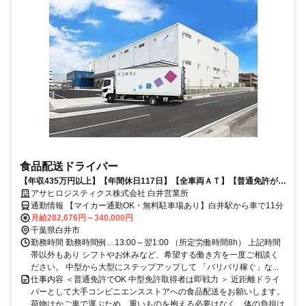
食品配送ドライバー
【年収435万円以上】【年間休日117日】【全車両ＡＴ】【普通免許があ
ればOK】など多くの人が働きやすい環境を整えています
アサヒロジスティクス株式会社 白井営業所
通勤情報 【マイカー通勤OK・無料駐車場あり】白井駅から車で11分
月給282,676円～340,000円
千葉県白井市
勤務時間 勤務時間例…13:00～翌1:00 （所定労働時間8h） 上記時間
帯以外もあり シフトやお休みなど、希望する働き方を一度ご相談く
ださい。 中型から大型にステップアップして 「バリバリ稼ぐ」な...
仕事内容 ＜普通免許でOK 中型免許取得者は即戦力 ＞ 近距離ドライ
バーとして大手コンビニエンスストアへの食品配送をお願いします。
荷物はかご車で運ぶため、重いものを抱える必要はなく、体の負担は