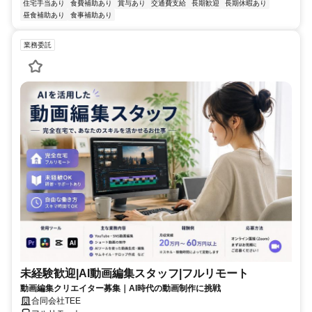
住宅手当あり
食費補助あり
賞与あり
交通費支給
長期歓迎
長期休暇あり
昼食補助あり
食事補助あり
業務委託
未経験歓迎|AI動画編集スタッフ|フルリモート
動画編集クリエイター募集｜AI時代の動画制作に挑戦
合同会社TEE