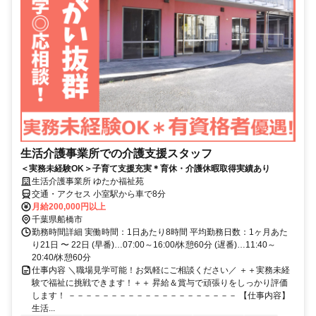
生活介護事業所での介護支援スタッフ
＜実務未経験OK＞子育て支援充実＊育休・介護休暇取得実績あり
生活介護事業所 ゆたか福祉苑
交通・アクセス 小室駅から車で8分
月給200,000円以上
千葉県船橋市
勤務時間詳細 実働時間：1日あたり8時間 平均勤務日数：1ヶ月あた
り21日 〜 22日 (早番)…07:00～16:00/休憩60分 (遅番)…11:40～
20:40/休憩60分
仕事内容 ＼職場見学可能！お気軽にご相談ください／ ＋＋実務未経
験で福祉に挑戦できます！＋＋ 昇給＆賞与で頑張りをしっかり評価
します！ －－－－－－－－－－－－－－－－－－－－ 【仕事内容】
生活...