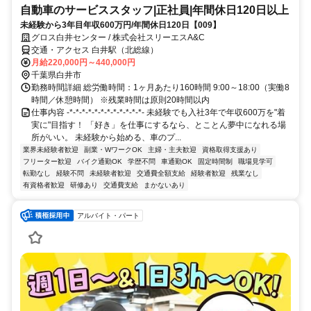
自動車のサービススタッフ|正社員|年間休日120日以上
未経験から3年目年収600万円/年間休日120日【009】
グロス白井センター / 株式会社スリーエスA&C
交通・アクセス 白井駅（北総線）
月給220,000円～440,000円
千葉県白井市
勤務時間詳細 総労働時間：1ヶ月あたり160時間 9:00～18:00（実働8
時間／休憩時間） ※残業時間は原則20時間以内
仕事内容 -*-*-*-*-*-*-*-*-*-*-*-*- 未経験でも入社3年で年収600万を"着
実に"目指す！ 「好き」を仕事にするなら、とことん夢中になれる場
所がいい。 未経験から始める、車のプ...
業界未経験者歓迎
副業・WワークOK
主婦・主夫歓迎
資格取得支援あり
フリーター歓迎
バイク通勤OK
学歴不問
車通勤OK
固定時間制
職場見学可
転勤なし
経験不問
未経験者歓迎
交通費全額支給
経験者歓迎
残業なし
有資格者歓迎
研修あり
交通費支給
まかないあり
アルバイト・パート