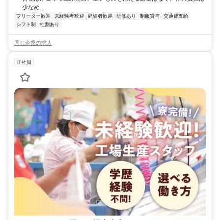
少なめ...
フリーター歓迎
未経験者歓迎
経験者歓迎
研修あり
制服貸与
交通費支給
シフト制
社割あり
同じ企業の求人
正社員