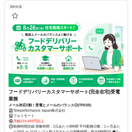
契約社員
フードデリバリーカスタマーサポート(完全在宅)受電
業務
メール対応5割！受電とメールのバランス◎(TP03R)
Teleperformance Japan株式会社
フルリモート
月給218,400円以上
勤務時間詳細 実働時間：1日あたり8時間 平均勤務日数：1ヶ月あた
り20日 〜 21日 シフト制 1日あたりの実働時間：最大8時間/日 ◆7～