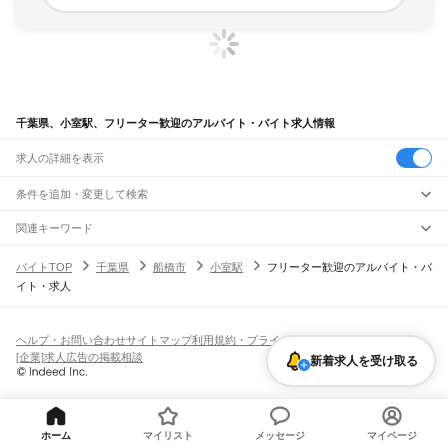
千葉県、小室駅、フリーター歓迎のアルバイト・バイト求人情報
求人の詳細を表示
条件を追加・変更して検索
市区町村を追加・変更
関連キーワード
完全在宅ワーク 全国
シール貼り 在宅
現在地周辺
ガチャガチャ
犬カフェ
千葉県
駅を追加・変更
バイトTOP
千葉県
船橋市
小室駅
フリーター歓迎のアルバイト・バ
千葉県
すべて
イト・求人
千葉市
すべて
職種を追加・変更
JR武蔵野線
中央区
花見川区
稲毛区
若葉区
緑区
美浜区
南流山駅
新松戸駅
新八柱駅
東松戸駅
市川大野駅
船橋法典駅
西船橋駅
飲食・フードサービス
銚子市
市川市
船橋市
館山市
木更津市
松戸市
野田市
茂原市
成田市
佐倉市
東金市
特徴を追加・変更
飲食・フードサービス
すべて
ヘルプ・お問い合わせ
サイトマップ
利用規約・プライバシーポリシー
JR中央・総武線
旭市
習志野市
柏市
勝浦市
市原市
流山市
八千代市
我孫子市
鴨川市
鎌ケ谷市
ホールスタッフ
キッチンスタッフ
皿洗い・洗い場
精肉・鮮魚加工
給食調理
人気
[企業]求人広告の掲載相談
市川駅
本八幡駅
下総中山駅
西船橋駅
船橋駅
東船橋駅
津田沼駅
幕張本郷駅
幕張駅
新着求人を受け取る
君津市
富津市
浦安市
四街道市
袖ケ浦市
八街市
印西市
白井市
富里市
南房総市
雇用形態を追加・変更
パン屋（ベーカリー）
フードカウンター販売員
バー（BAR）・バーテンダー
日払いOK
高校生歓迎
学生歓迎
深夜の仕事
髪型・髪色自由
ひげOK
ネイルOK
新検見川駅
稲毛駅
西千葉駅
千葉駅
匝瑳市
香取市
山武市
いすみ市
大網白里市
印旛郡
香取郡
山武郡
長生郡
夷隅郡
飲食店補助（開店・閉店準備）
飲食店（店長・マネージャー）
ピアスOK
アルバイト・パート
履歴書不要
オープニングスタッフ
留学生・外国人活躍中
安房郡
都道府県を変更
営業・販売
JR総武本線
勤務期間
正社員
市川駅
船橋駅
津田沼駅
稲毛駅
千葉駅
東千葉駅
都賀駅
四街道駅
物井駅
佐倉駅
営業・販売
すべて
短期
契約社員
単発・1日OK
長期
期間限定（春夏冬休み等）
南酒々井駅
榎戸駅
八街駅
日向駅
成東駅
松尾駅
横芝駅
飯倉駅
八日市場駅
干潟駅
旭駅
ホーム
マイリスト
メッセージ
マイページ
営業
テレフォンアポインター（テレアポ）
ルートセールス
コンビニ
シフト
派遣社員