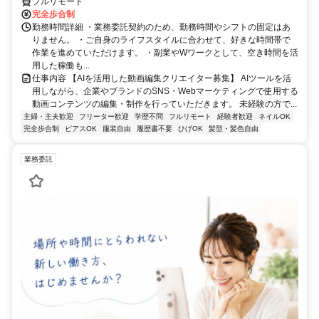
フルリモート
完全歩合制
勤務時間詳細 ・業務委託契約のため、勤務時間やシフトの固定はあ
りません。 ・ご自身のライフスタイルに合わせて、好きな時間帯で
作業を進めていただけます。 ・副業やWワークとして、空き時間を活
用した稼働も...
仕事内容 【AIを活用した動画編集クリエイター募集】 AIツールを活
用しながら、企業やブランドのSNS・Webマーケティングで使用する
動画コンテンツの編集・制作を行っていただきます。 未経験の方で...
主婦・主夫歓迎
フリーター歓迎
学歴不問
フルリモート
経験者歓迎
ネイルOK
完全歩合制
ピアスOK
服装自由
履歴書不要
ひげOK
髪型・髪色自由
業務委託