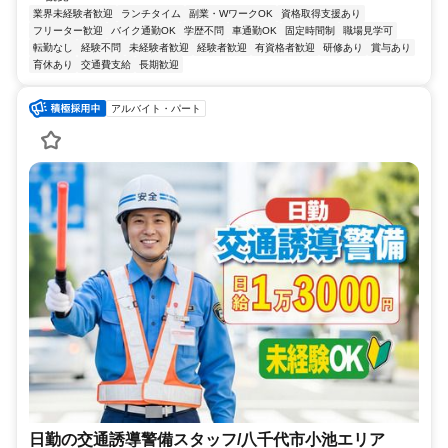
業界未経験者歓迎
ランチタイム
副業・WワークOK
資格取得支援あり
フリーター歓迎
バイク通勤OK
学歴不問
車通勤OK
固定時間制
職場見学可
転勤なし
経験不問
未経験者歓迎
経験者歓迎
有資格者歓迎
研修あり
賞与あり
育休あり
交通費支給
長期歓迎
アルバイト・パート
日勤の交通誘導警備スタッフ/八千代市小池エリア