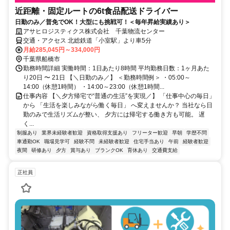
近距離・固定ルートの6t食品配送ドライバー
日勤のみ／普免でOK！大型にも挑戦可！＜毎年昇給実績あり＞
アサヒロジスティクス株式会社 千葉物流センター
交通・アクセス 北総鉄道「小室駅」より車5分
月給285,045円～334,000円
千葉県船橋市
勤務時間詳細 実働時間：1日あたり8時間 平均勤務日数：1ヶ月あた
り20日 〜 21日 【＼日勤のみ／】 ＜勤務時間例＞ ・05:00～
14:00（休憩1時間） ・14:00～23:00（休憩1時間...
仕事内容 【＼夕方帰宅で“普通の生活”を実現／】 「仕事中心の毎日」
から 「生活を楽しみながら働く毎日」 へ変えませんか？ 当社なら日
勤のみで生活リズムが整い、 夕方には帰宅する働き方も可能。 遅
く...
制服あり
業界未経験者歓迎
資格取得支援あり
フリーター歓迎
早朝
学歴不問
車通勤OK
職場見学可
経験不問
未経験者歓迎
住宅手当あり
午前
経験者歓迎
夜間
研修あり
夕方
賞与あり
ブランクOK
育休あり
交通費支給
正社員