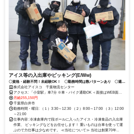
アイス等の入出庫やピッキング(E/Ww)
〇資格・経験不問！未経験OK！ 〇勤務時間は数パターンあり 〇週休
3日制
株式会社アイスコ 千葉物流センター
アクセス: 「小室駅」車7分 ※車・バイク通勤OK ＜面接はWEB面接
にて行います＞ ●WEB面接の希望日時は【平日9時～18時】のお時間
月給255,150円
でご予約ください。 ●上記以外の日程も調整可能です。お気軽にご相
千葉県白井市
談ください。
勤務時間・曜日: （１）3:30～12:30 （２）8:00～17:00 （３）12:00
～21:00
仕事内容: 冷凍倉庫内で段ボールに入ったアイス・冷凍食品の入出庫
作業、 ピッキングなどをお任せします！ 重いものは台車を使って運
ぶので力仕事は少なめです。 ≪当社について≫ 当社は創業70年...