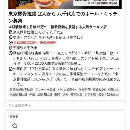
東京豚骨拉麺 ばんから 八千代店でのホール・キッチ
ン募集
未経験歓迎｜月給35万〜｜複数店舗を展開する人気ラーメン店
東京豚骨拉麺 ばんから 八千代店
交通・アクセス 八千代緑ヶ丘駅より車で15分
月給358,333円～500,000円
千葉県八千代市
勤務時間詳細 実働時間：1日あたり7時間 〜 8時間 平均勤務日数：1
ヶ月あたり20日 〜 22日 月曜～日曜 / 週5日のシフト制（曜日は相談
可能） 9:00～23:00の間で実働8時間勤務 ...
仕事内容 【正社員募集】東京豚骨拉麺 ばんから 八千代店｜ホール・
キッチンスタッフ 濃厚でコクのある豚骨醤油ラーメンが人気の「東
京豚骨拉麺 ばんから 八千代店」で、 今後の店舗展開や組織強化を支
えて...
業界未経験者歓迎
フリーター歓迎
バイク通勤OK
学歴不問
車通勤OK
転勤なし
未経験者歓迎
午前
経験者歓迎
夜間
夕方
長期歓迎
シフト制
髪型・髪色自由
同じ企業の求人
正社員