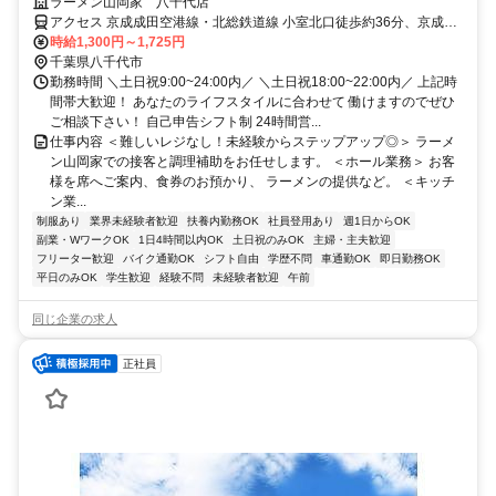
円～！お休みやスキマ時間を活用◎
ラーメン山岡家 八千代店
アクセス 京成成田空港線・北総鉄道線 小室北口徒歩約36分、京成成
田空港線・北総鉄道線 白井南口徒歩約55分、京成成田空港線・北総
時給1,300円～1,725円
鉄道線 千葉ニュータウン中央徒歩約58分
千葉県八千代市
勤務時間 ＼土日祝9:00~24:00内／ ＼土日祝18:00~22:00内／ 上記時
間帯大歓迎！ あなたのライフスタイルに合わせて 働けますのでぜひ
ご相談下さい！ 自己申告シフト制 24時間営...
仕事内容 ＜難しいレジなし！未経験からステップアップ◎＞ ラーメ
ン山岡家での接客と調理補助をお任せします。 ＜ホール業務＞ お客
様を席へご案内、食券のお預かり、 ラーメンの提供など。 ＜キッチ
ン業...
制服あり
業界未経験者歓迎
扶養内勤務OK
社員登用あり
週1日からOK
副業・WワークOK
1日4時間以内OK
土日祝のみOK
主婦・主夫歓迎
フリーター歓迎
バイク通勤OK
シフト自由
学歴不問
車通勤OK
即日勤務OK
平日のみOK
学生歓迎
経験不問
未経験者歓迎
午前
同じ企業の求人
正社員