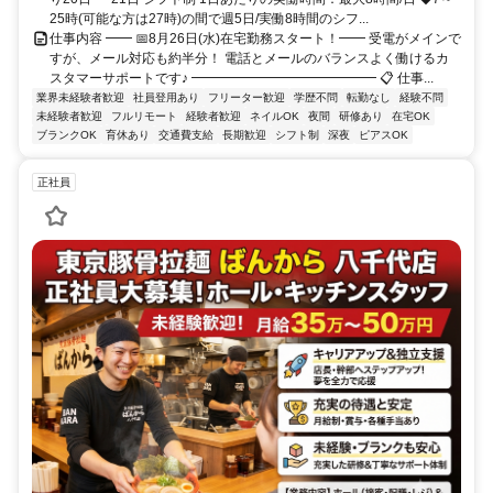
25時(可能な方は27時)の間で週5日/実働8時間のシフ...
仕事内容 ━━ 📅8月26日(水)在宅勤務スタート！━━ 受電がメインで
すが、メール対応も約半分！ 電話とメールのバランスよく働けるカ
スタマーサポートです♪ ━━━━━━━━━━━━━━ 📋 仕事...
業界未経験者歓迎
社員登用あり
フリーター歓迎
学歴不問
転勤なし
経験不問
未経験者歓迎
フルリモート
経験者歓迎
ネイルOK
夜間
研修あり
在宅OK
ブランクOK
育休あり
交通費支給
長期歓迎
シフト制
深夜
ピアスOK
正社員