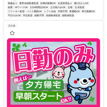
制服あり
業界未経験者歓迎
扶養内勤務OK
社員登用あり
週1日からOK
副業・WワークOK
1日4時間以内OK
土日祝のみOK
主婦・主夫歓迎
フリーター歓迎
バイク通勤OK
シフト自由
学歴不問
車通勤OK
即日勤務OK
平日のみOK
学生歓迎
経験不問
未経験者歓迎
経験者歓迎
正社員