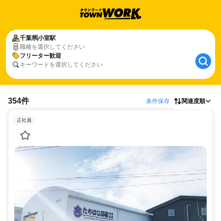
千葉県
小室駅
職種を選択してください
フリーター歓迎
キーワードを選択してください
354件
条件保存
関連度順
正社員