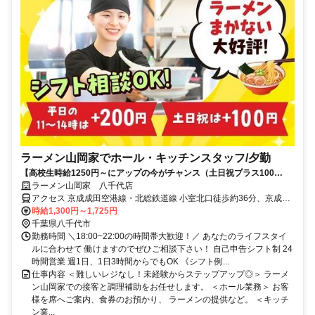
ラーメン山岡家でホール・キッチンスタッフ/夕勤
【高校生時給1250円～にアップの今がチャンス（土日祝プラス100
円）】初バイト歓迎・授業終わりにオススメ・仲間と楽しく働く
ラーメン山岡家 八千代店
アクセス 京成成田空港線・北総鉄道線 小室北口徒歩約36分、京成成
田空港線・北総鉄道線 白井南口徒歩約55分、京成成田空港線・北総
時給1,300円～1,725円
鉄道線 千葉ニュータウン中央徒歩約58分
千葉県八千代市
勤務時間 ＼18:00~22:00の時間帯大歓迎！／ あなたのライフスタイ
ルに合わせて 働けますのでぜひご相談下さい！ 自己申告シフト制 24
時間営業 週1日、1日3時間からでもOK 《シフト例...
仕事内容 ＜難しいレジなし！未経験からステップアップ◎＞ ラーメ
ン山岡家での接客と調理補助をお任せします。 ＜ホール業務＞ お客
様を席へご案内、食券のお預かり、 ラーメンの提供など。 ＜キッチ
ン業...