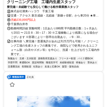
クリーニング工場 工場内生産スタッフ
寮完備！未経験でも安心して働ける軽作業業務スタッフ
株式会社潮来ハッコウ 千葉工場
交通・アクセス 新京成線・北総線「新鎌ヶ谷駅」から車20分 ★車・
バイク大歓迎♪
月給230,000円以上
千葉県白井市
勤務時間詳細 実働時間：1日あたり8時間 平均勤務日数：1ヶ月あた
り20日 〜 21日 8：30～17：30 ※工場稼働により残業になる場合が
ございます ※部署により一部早出出勤あり。 ✅8：30...
仕事内容 ＼寮完備！普通免許があれば月25万円も可能！／ クリーニ
ング工場の生産スタッフの募集です。 病院などで使用されるユニフ
ォーム類（白衣やズボン等）を中心に、洗濯・仕上げを行う工場内作
業です。...
制服あり
主婦・主夫歓迎
資格取得支援あり
フリーター歓迎
バイク通勤OK
学歴不問
車通勤OK
固定時間制
職場見学可
未経験者歓迎
研修あり
育休あり
交通費支給
長期歓迎
社割あり
友達と応募OK
髪型・髪色自由
正社員