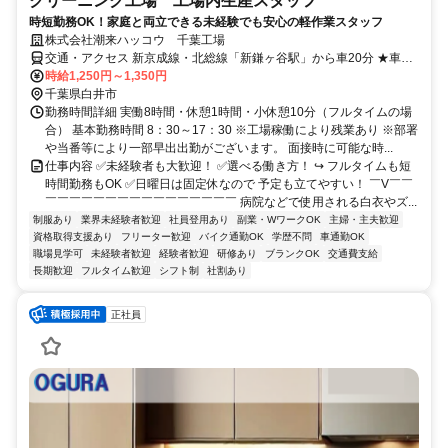
クリーニング工場 工場内生産スタッフ
時短勤務OK！家庭と両立できる未経験でも安心の軽作業スタッフ
株式会社潮来ハッコウ 千葉工場
交通・アクセス 新京成線・北総線「新鎌ヶ谷駅」から車20分 ★車・
バイク大歓迎♪
時給1,250円～1,350円
千葉県白井市
勤務時間詳細 実働8時間・休憩1時間・小休憩10分（フルタイムの場
合） 基本勤務時間 8：30～17：30 ※工場稼働により残業あり ※部署
や当番等により一部早出出勤がございます。 面接時に可能な時...
仕事内容 ✅未経験者も大歓迎！ ✅選べる働き方！ ↪ フルタイムも短
時間勤務もOK ✅日曜日は固定休なので 予定も立てやすい！ ￣V￣￣
￣￣￣￣￣￣￣￣￣￣￣￣￣￣￣￣ 病院などで使用される白衣やズ...
制服あり
業界未経験者歓迎
社員登用あり
副業・WワークOK
主婦・主夫歓迎
資格取得支援あり
フリーター歓迎
バイク通勤OK
学歴不問
車通勤OK
職場見学可
未経験者歓迎
経験者歓迎
研修あり
ブランクOK
交通費支給
長期歓迎
フルタイム歓迎
シフト制
社割あり
正社員