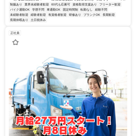
制服あり
業界未経験者歓迎
60代も応募可
資格取得支援あり
フリーター歓迎
バイク通勤OK
学歴不問
車通勤OK
固定時間制
転勤なし
経験不問
未経験者歓迎
経験者歓迎
有資格者歓迎
研修あり
ブランクOK
長期歓迎
長期休暇あり
土日祝休み
正社員