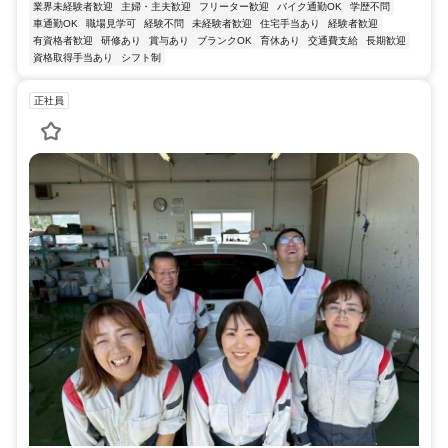
業界未経験者歓迎
主婦・主夫歓迎
フリーター歓迎
バイク通勤OK
学歴不問
車通勤OK
職場見学可
経験不問
未経験者歓迎
住宅手当あり
経験者歓迎
有資格者歓迎
研修あり
賞与あり
ブランクOK
育休あり
交通費支給
長期歓迎
資格取得手当あり
シフト制
正社員