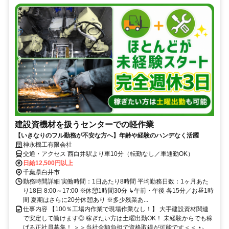
建設資機材を扱うセンターでの軽作業
【いきなりのフル勤務が不安な方へ】年齢や経験のハンデなく活躍
神永機工有限会社
交通・アクセス 西白井駅より車10分（転勤なし／車通勤OK）
日給12,500円以上
千葉県白井市
勤務時間詳細 実働時間：1日あたり8時間 平均勤務日数：1ヶ月あた
り18日 8:00～17:00 ※休憩1時間30分 ↳午前・午後 各15分／お昼1時
間 夏期はさらに20分休憩あり ※多少残業あ...
仕事内容 【100％工場内作業で現場作業なし！】 大手建設資材関連
で安定して働けます◎ 稼ぎたい方は土曜出勤OK！ 未経験からでも稼
げる正社員募集！ ＞＞当社全額負担で資格取得が可能です＜＜ ⋆⸜ ...