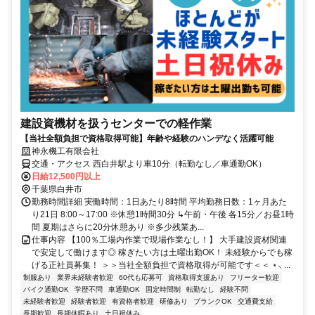
建設資機材を扱うセンターでの軽作業
【当社全額負担で資格取得可能】年齢や経験のハンデなく活躍可能
神永機工有限会社
交通・アクセス 西白井駅より車10分（転勤なし／車通勤OK）
日給12,500円以上
千葉県白井市
勤務時間詳細 実働時間：1日あたり8時間 平均勤務日数：1ヶ月あた
り21日 8:00～17:00 ※休憩1時間30分 ↳午前・午後 各15分／お昼1時
間 夏期はさらに20分休憩あり ※多少残業あ...
仕事内容 【100％工場内作業で現場作業なし！】 大手建設資材関連
で安定して働けます◎ 稼ぎたい方は土曜出勤OK！ 未経験からでも稼
げる正社員募集！ ＞＞当社全額負担で資格取得が可能です＜＜ ⋆⸜ ...
制服あり
業界未経験者歓迎
60代も応募可
資格取得支援あり
フリーター歓迎
バイク通勤OK
学歴不問
車通勤OK
固定時間制
転勤なし
経験不問
未経験者歓迎
経験者歓迎
有資格者歓迎
研修あり
ブランクOK
交通費支給
長期歓迎
長期休暇あり
土日祝休み