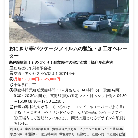
おにぎり等パッケージフィルムの製造・加工オペレー
ター
未経験歓迎！ものづくり！創業65年の安定企業！福利厚生充実
たちばな印刷有限会社
交通・アクセス 小室駅より車で14分
月給230,000円～325,000円
千葉県白井市
勤務時間詳細 総労働時間：1ヶ月あたり166時間6分 【勤務時間】
6:30～20:30の間で、 実働8時間の固定シフト制 ＜シフト例＞ 06:30
～15:30 08:30～17:30 11:30...
仕事内容 私たちが作っているのは、 コンビニやスーパーでよく目に
する 「おにぎり」や「サンドイッチ」などの商品パッケージです！
① 工場内にて透明なフィルムに、 商品の顔となるデザインを印刷す
るお仕...
制服あり
業界未経験者歓迎
資格取得支援あり
フリーター歓迎
バイク通勤OK
学歴不問
車通勤OK
固定時間制
職場見学可
転勤なし
経験不問
未経験者歓迎