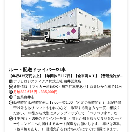
ルート配送ドライバー/3t車
【年収435万円以上】【年間休日117日】【全車両ＡＴ】【普通免許があ
ればOK】など多くの人が働きやすい環境を整えています
アサヒロジスティクス株式会社 白井営業所
通勤情報 【マイカー通勤OK・無料駐車場あり】白井駅から車で11分
月給282,676円～335,000円
千葉県白井市
勤務時間 勤務時間例…13:00～翌1:00 （所定労働時間8h） 上記時間
帯以外もあり シフトやお休みなど、希望する働き方を一度ご相談く
ださい。 中型から大型にステップアップして 「バリバリ稼ぐ」な...
仕事内容 ＜3t車のドライバー募集 ＞ 誰もが知る様々な食品をスーパ
ーやコンビニへお届けするルート配送をお願いします。 車格は3t車。
（他車格もあり。） 普通免許をお持ちの方はすぐに活躍できます。