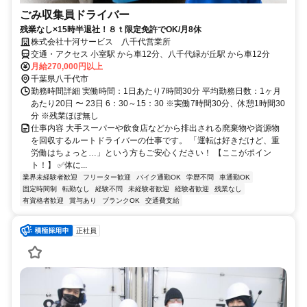
ごみ収集員ドライバー
残業なし×15時半退社！８ｔ限定免許でOK/月8休
株式会社十河サービス 八千代営業所
交通・アクセス 小室駅 から車12分、八千代緑が丘駅 から車12分
月給270,000円以上
千葉県八千代市
勤務時間詳細 実働時間：1日あたり7時間30分 平均勤務日数：1ヶ月
あたり20日 〜 23日 6：30～15：30 ※実働7時間30分、休憩1時間30
分 ※残業ほぼ無し
仕事内容 大手スーパーや飲食店などから排出される廃棄物や資源物
を回収するルートドライバーの仕事です。 「運転は好きだけど、重
労働はちょっと…」という方もご安心ください！ 【ここがポイン
ト！】 ✅体に...
業界未経験者歓迎
フリーター歓迎
バイク通勤OK
学歴不問
車通勤OK
固定時間制
転勤なし
経験不問
未経験者歓迎
経験者歓迎
残業なし
有資格者歓迎
賞与あり
ブランクOK
交通費支給
正社員