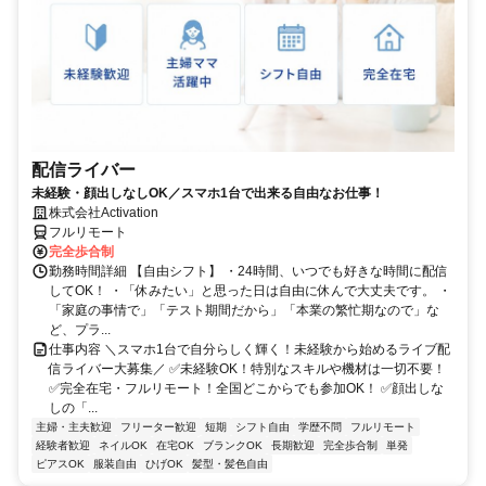
配信ライバー
未経験・顔出しなしOK／スマホ1台で出来る自由なお仕事！
株式会社Activation
フルリモート
完全歩合制
勤務時間詳細 【自由シフト】 ・24時間、いつでも好きな時間に配信
してOK！ ・「休みたい」と思った日は自由に休んで大丈夫です。 ・
「家庭の事情で」「テスト期間だから」「本業の繁忙期なので」な
ど、プラ...
仕事内容 ＼スマホ1台で自分らしく輝く！未経験から始めるライブ配
信ライバー大募集／ ✅未経験OK！特別なスキルや機材は一切不要！
✅完全在宅・フルリモート！全国どこからでも参加OK！ ✅顔出しな
しの「...
主婦・主夫歓迎
フリーター歓迎
短期
シフト自由
学歴不問
フルリモート
経験者歓迎
ネイルOK
在宅OK
ブランクOK
長期歓迎
完全歩合制
単発
ピアスOK
服装自由
ひげOK
髪型・髪色自由