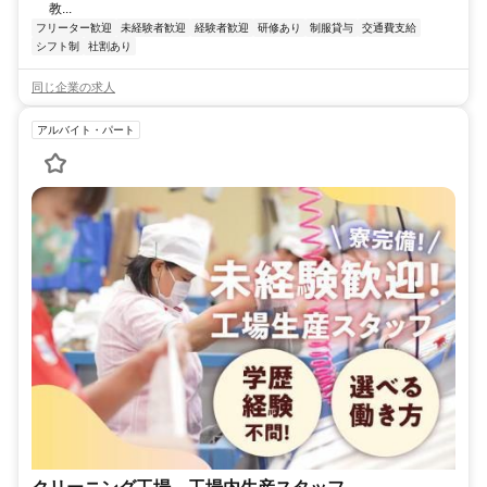
教...
フリーター歓迎
未経験者歓迎
経験者歓迎
研修あり
制服貸与
交通費支給
シフト制
社割あり
同じ企業の求人
アルバイト・パート