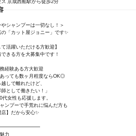
ス 京成西船駅から徒歩2分
容
ーやシャンプーは一切なし！＞
店の「カット屋ジョニー」です✨
して活躍いただける方歓迎】
務できる方を大募集中です！
実務経験ある方大歓迎
あっても数ヶ月程度ならOK◎
っ越しで離れたけど、
容師として働きたい！」
30代女性も応援します。
シャンプーで手荒れに悩んだ方も
門店】だから安心✨
━━━━━━━━━
の魅力