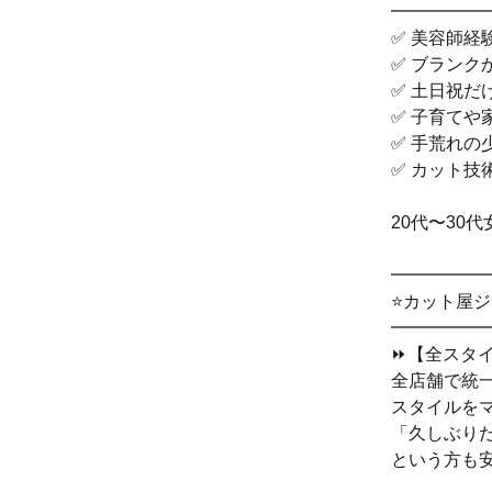
━━━━━
✅ 美容師経
✅ ブランク
✅ 土日祝だ
✅ 子育てや
✅ 手荒れの
✅ カット技
20代〜30
━━━━━
⭐カット屋
━━━━━
⏩【全スタ
全店舗で統
スタイルを
「久しぶり
という方も