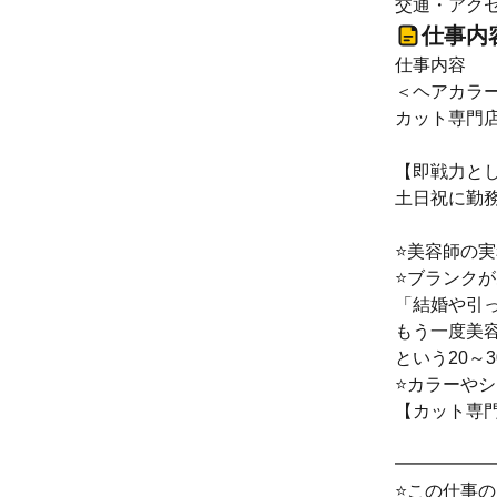
交通・アクセ
仕事内
仕事内容
＜ヘアカラ
カット専門
【即戦力と
土日祝に勤
⭐美容師の
⭐ブランクが
「結婚や引
もう一度美
という20～
⭐カラーや
【カット専
━━━━━
⭐この仕事