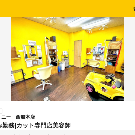
ト
ョニー 西船本店
み勤務|カット専門店美容師