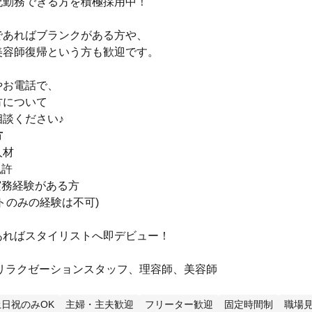
祝勤務できる方を積極採用中！
であればブランクがある方や、
美容師復帰という方も歓迎です。
やお電話で、
方について
談ください♪
方
人材
免許
実務経験がある方
トのみの経験は不可)
あればスタイリストへ即デビュー！
/リラクゼーションスタッフ、理容師、美容師
土日祝のみOK
主婦・主夫歓迎
フリーター歓迎
固定時間制
職場