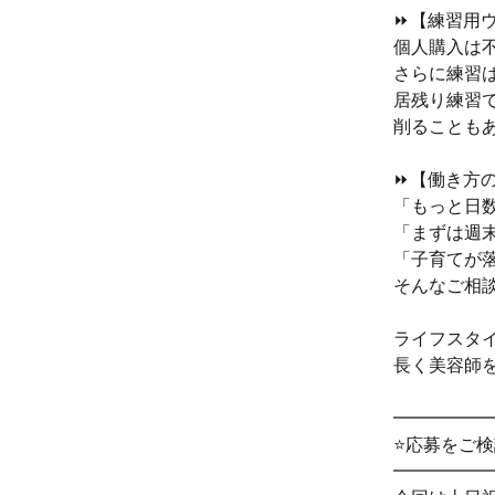
⏩【練習用
個人購入は
さらに練習
居残り練習
削ることもあ
⏩【働き方
「もっと日
「まずは週
「子育てが
そんなご相
ライフスタ
長く美容師
━━━━━
⭐応募をご
━━━━━