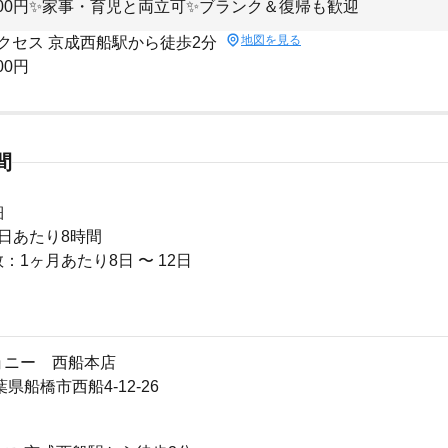
000円✨家事・育児と両立可✨ブランク＆復帰も歓迎
地図を見る
クセス 京成西船駅から徒歩2分
00円
間
細
日あたり8時間
：1ヶ月あたり8日 〜 12日
ョニー 西船本店
千葉県船橋市西船4-12-26