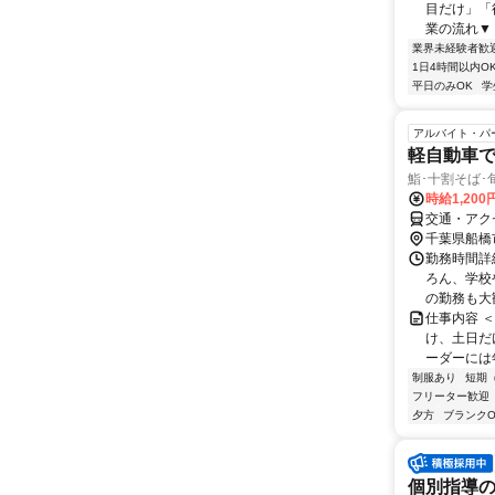
目だけ」「
業の流れ▼ 
業界未経験者歓
1日4時間以内O
平日のみOK
学
アルバイト・パ
軽自動車
鮨･十割そば
時給1,200
交通・アク
千葉県船橋
勤務時間詳細
ろん、学校
の勤務も大歓
仕事内容 ＜
け、土日だ
ーダーには年
制服あり
短期
フリーター歓迎
夕方
ブランクO
個別指導