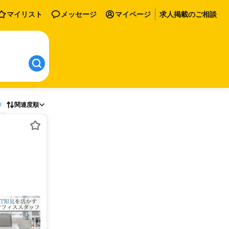
マイリスト
メッセージ
マイページ
求人掲載のご相談
存
関連度順