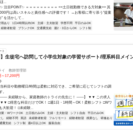
...
✨ 注目POINT✨ ＝＝＝＝＝＝＝＝＝ <<土日祝勤務できる方対象>> 其
2000円は高いスキルと責任感への評価です！ →お客様に寄り添う”提案
” を活かして...
登用あり
1日4時間以内OK
主婦・主夫歓迎
学歴不問
平日のみOK
経験者歓迎
ブランクOK
交通費支給
週2・3日からOK
シフト制
ート
】生徒宅へ訪問して小学生対象の学習サポート/理系科目メイン
ライ 教師管理部
円～17,200円
ト
担当科目や勤務曜日/時間は柔軟に対応でき、ご希望に応じてシフトの調
す。
【―― 未経験から、家庭教師のトライの先生に！ ――】 ▼▼ この求人
！ ▼▼ □得意な科目だけでOK！ □週1日・1時間～OK！柔軟シフト □Wワ
大歓迎！ □未経験...
副業・WワークOK
土日祝のみOK
主婦・主夫歓迎
シフト自由
平日のみOK
なし
経験不問
英語
未経験者歓迎
フルリモート
経験者歓迎
残業なし
研修あり
通費支給
シフト制
週4日以上OK
服装自由