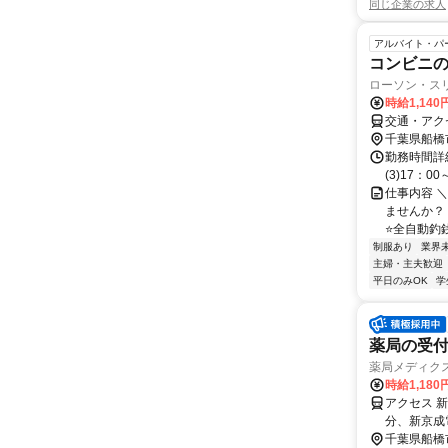
同じ企業の求人
アルバイト・パ
コンビニ
ローソン・ス
時給1,140
交通・アク
千葉県船橋
勤務時間詳細 
(3)17：0
仕事内容 
ませんか？
⭐全自動釣銭
制服あり
業界
主婦・主夫歓迎
平日のみOK
学
薬局の受
薬局メディクス
時給1,180
アクセス 
分、新京成
千葉県船橋