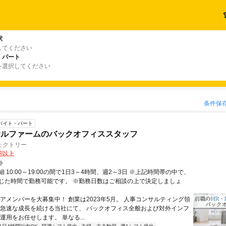
駅
してください
・パート
を選択してください
条件保
バイト・パート
サルファームのバックオフィススタッフ
ェクトリー
0円以上
ト
 10:00～19:00の間で1日3～4時間、週2～3日 ※上記時間帯の中で、
じた時間で勤務可能です。 ※勤務日数はご相談の上で決定しましょ
コアメンバーを大募集中！ 創業は2023年5月。 人事コンサルティング領
 急速な成長を続ける当社にて、 バックオフィス全般および対外インフ
運用をお任せします。 単なる...