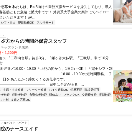
 ★急募★ 私たちは、BtoB向けの業務支援サービスを提供しており、導入
客基盤ともに急速に拡大中です！ 外資系大手企業の案件にてペイロー
ただきます！ ////...
シフト自由
即日勤務OK
フルリモート
ート
 夕方からの時間外保育スタッフ
 キッズランド未来
円～1,200円
セス 「二和向台駅」徒歩3分、「鎌ヶ谷大仏駅」「三咲駅」車で10分
市
 遅番／16:00～19:30 ＊上記の間から、1日2h～OK！ ＊完全シフト制
――――――――――――――――― 16:00～19:30の短時間勤務。 子
一日を あたたかく締めくくるお仕事です。
――――――――――――― 「日中は予定がある」...
K
主婦・主夫歓迎
フリーター歓迎
バイク通勤OK
学歴不問
職場見学可
験者歓迎
経験者歓迎
有資格者歓迎
研修あり
ブランクOK
交通費支給
長期歓迎
フト制
友達と応募OK
アルバイト・パート
病院のナースエイド