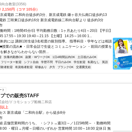
向台教室(3356)
2,150円（コマ 105分）
新京成電鉄 二和向台徒歩約3分、新京成電鉄 鎌ヶ谷大仏南口徒歩約13
電鉄 三咲東口徒歩約16分 新京成電鉄線二和向台駅より 徒歩約3分
市
働時間：1時間45分/日 平均勤務日数：1ヶ月あたり4日～20日 【平日】
45 17:55～19:30 19:40～21:15 【土曜】 14:25～16:00 1...
具体的には 講師1対生徒3名程度の個別指導。 指導科目・学年などは相談
 ■授業の流れ■ ・日常会話で生徒とコミュニケーション ・前回の授業を
を解きながらわからない箇所...
迎
扶養内勤務OK
副業・WワークOK
1日4時間以内OK
土日祝のみOK
フリーター歓迎
シフト自由
学歴不問
平日のみOK
学生歓迎
転勤なし
英語
経験者歓迎
有資格者歓迎
研修あり
夕方
ブランクOK
交通費支給
ート
プでの販売STAFF
式会社/ドコモショップ船橋二和店
0円以上
セス 新京成線「二和向台駅」から徒歩8分
市
細 店舗営業時間のうち、 ・シフト→週3日～／1日5時間～ ・勤務時間
18:00 ・曜日→月曜～日曜のいずれか 営業時間 10:00～18:00 定休日 無