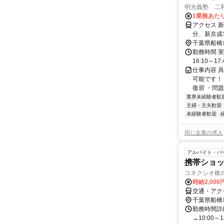
明光義塾 二和
1業務あたり 
アクセス 
分、新京成
千葉県船橋
勤務時間 実
16:10～17:
仕事内容 
可能です！
復習 ・問題
業界未経験者歓
主婦・主夫歓迎
未経験者歓迎
同じ企業の求人
アルバイト・パ
携帯ショッ
コネクシオ株
時給2,00
交通・アク
千葉県船橋
勤務時間詳
→10:00～