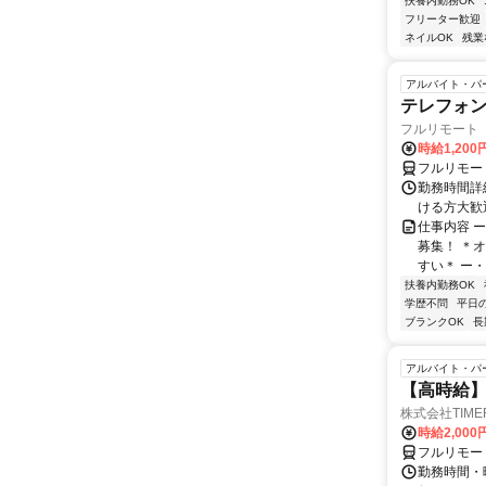
扶養内勤務OK
フリーター歓迎
ネイルOK
残業
アルバイト・パ
テレフォ
フルリモート 
時給1,200
フルリモー
勤務時間詳細
ける方大歓
仕事内容 
募集！ ＊
すい＊ ー・
扶養内勤務OK
学歴不問
平日
ブランクOK
長
アルバイト・パ
【高時給】
株式会社TIME
時給2,000
フルリモー
勤務時間・