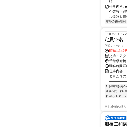
須
仕事内容:
企業数・顧
ル業務を担当い
変形労働時間制
アルバイト・パ
定員19名
(有)シバヤマ
時給1,140
交通・アク
千葉県船橋
勤務時間詳細
仕事内容 ―
どもたちの
―――――
1日4時間以内O
経験不問
未経
駅近5分以内
シ
同じ企業の求人
船橋二和