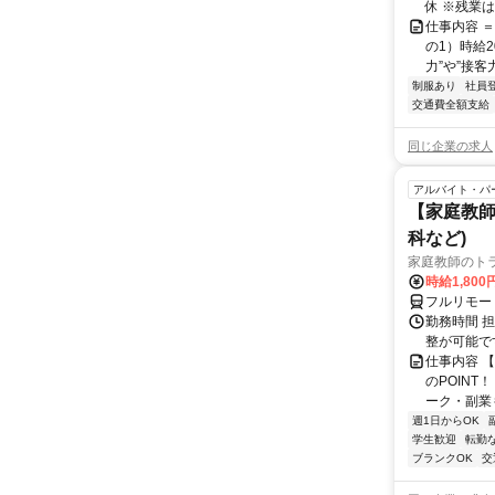
休 ※残業はほ
仕事内容 ＝
の1）時給
力”や”接客力
制服あり
社員
交通費全額支給
同じ企業の求人
アルバイト・パ
【家庭教師
科など)
家庭教師のト
時給1,800
フルリモー
勤務時間 
整が可能で
仕事内容 
のPOINT
ーク・副業も
週1日からOK
学生歓迎
転勤
ブランクOK
交