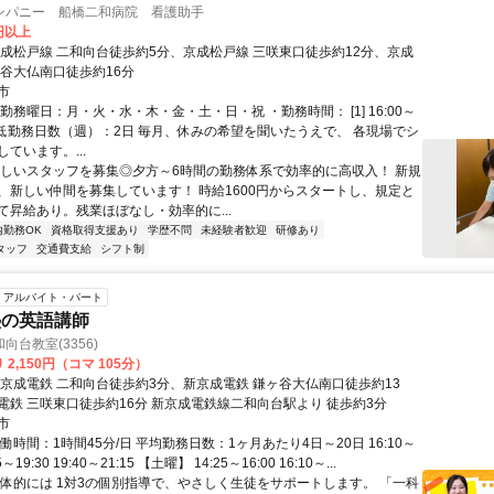
ンパニー 船橋二和病院 看護助手
0円以上
京成松戸線 二和向台徒歩約5分、京成松戸線 三咲東口徒歩約12分、京成
ヶ谷大仏南口徒歩約16分
市
勤務曜日：月・火・水・木・金・土・日・祝 ・勤務時間： [1] 16:00～
 ・最低勤務日数（週）：2日 毎月、休みの希望を聞いたうえで、 各現場でシ
ています。...
新しいスタッフを募集◎夕方～6時間の勤務体系で効率的に高収入！ 新規
、新しい仲間を募集しています！ 時給1600円からスタートし、規定と
て昇給あり。残業ほぼなし・効率的に...
内勤務OK
資格取得支援あり
学歴不問
未経験者歓迎
研修あり
タッフ
交通費支給
シフト制
アルバイト・パート
塾の英語講師
向台教室(3356)
2,150円（コマ 105分）
新京成電鉄 二和向台徒歩約3分、新京成電鉄 鎌ヶ谷大仏南口徒歩約13
電鉄 三咲東口徒歩約16分 新京成電鉄線二和向台駅より 徒歩約3分
市
働時間：1時間45分/日 平均勤務日数：1ヶ月あたり4日～20日 16:10～
55～19:30 19:40～21:15 【土曜】 14:25～16:00 16:10～...
具体的には 1対3の個別指導で、やさしく生徒をサポートします。 「一科