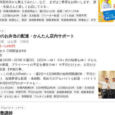
得意科目から教えてみたい」など、 まずはご希望をお伺いします。 授
・生徒さんと楽しくお話してスタ...
迎
扶養内勤務OK
社員登用あり
週1日からOK
副業・WワークOK
K
土日祝のみOK
主婦・主夫歓迎
フリーター歓迎
シフト自由
学歴不問
生歓迎
転勤なし
英語
未経験者歓迎
経験者歓迎
有資格者歓迎
研修あり
夕方
ート
でのお弁当の配達・かんたん店内サポート
･旬彩 はな膳 三咲店
円～1,450円
セス 三咲駅徒歩4分
市
 10:00～22:00 ※週2日、1日3Ｈ～ok！ ※3ヶ月の短期もok！ ※もち
や家庭、プライベートの予定を優先でok！ ※平日だけとか、土日だけ
迎 【学校行事...
＜この求人のPoint＞＞ ・週2日〜1日3時間の短時間勤務OK ・平日だ
け、短期希望も歓迎 ・未経験、初めてのアルバイトも歓迎 ・バイトリ
2回10万円のボーナスも！...
（3ヵ月以内）
扶養内勤務OK
1日4時間以内OK
土日祝のみOK
主婦・主夫歓迎
シフト自由
学歴不問
平日のみOK
学生歓迎
未経験者歓迎
午前
経験者歓迎
K
まかないあり
長期歓迎
フルタイム歓迎
駅近5分以内
アルバイト・パート
の塾講師