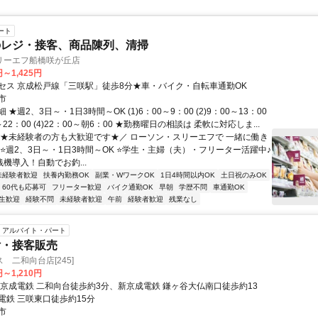
ート
のレジ・接客、商品陳列、清掃
リーエフ船橋咲が丘店
円～1,425円
セス 京成松戸線「三咲駅」徒歩8分★車・バイク・自転車通勤OK
市
★週2、3日～・1日3時間～OK (1)6：00～9：00 (2)9：00～13：00
0～22：00 (4)22：00～朝6：00 ★勤務曜日の相談は 柔軟に対応しま...
＼★未経験者の方も大歓迎です★／ ローソン・スリーエフで 一緒に働き
 ⭐週2、3日～・1日3時間～OK ⭐学生・主婦（夫）・フリーター活躍中♪
機導入！自動でお釣...
未経験者歓迎
扶養内勤務OK
副業・WワークOK
1日4時間以内OK
土日祝のみOK
60代も応募可
フリーター歓迎
バイク通勤OK
早朝
学歴不問
車通勤OK
生歓迎
経験不問
未経験者歓迎
午前
経験者歓迎
残業なし
アルバイト・パート
付・接客販売
 二和向台店[245]
円～1,210円
新京成電鉄 二和向台徒歩約3分、新京成電鉄 鎌ヶ谷大仏南口徒歩約13
電鉄 三咲東口徒歩約15分
市