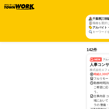
千葉県
三咲
職種を選択
アルバイト
キーワード
142件
アル
人事コン
株式会社エフ
時給2,30
フルリモー
勤務時間詳細
ご希望に応
う。
仕事内容 
域において
ラの 整備・