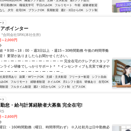
1日4時間以内OK
隔週シフト提出
主婦・主夫歓迎
週1シフト提出
即日勤務OK
職場見学可
平日のみOK
フルリモート
午前
経験者歓迎
なし
夕方
在宅OK
ブランクOK
長期歓迎
週2・3日からOK
シフト制
ート
ンアポインター
*合同会社SRK(本社住所)
円～2,000円
ト
 ＊9:00～18：00 ・週3日以上 ・週15～30時間勤務 午後の時間帯働
迎！ 要望がありましたらお聞かせください。
ー・ー・ー・ー・ー・ー・ー・ー・ー・ー 完全在宅のテレアポスタッフ
オンライン研修でしっかりサポート＊ ＊インセンティブも充実で稼ぎや
ー・ー・ー・ー・ー・ー・ー・ー・ー ...
社員登用あり
副業・WワークOK
主婦・主夫歓迎
フリーター歓迎
シフト自由
のみOK
フルリモート
経験者歓迎
ネイルOK
月1シフト提出
研修あり
在宅OK
期歓迎
フルタイム歓迎
週2・3日からOK
シフト制
ピアスOK
ート
勤怠・給与計算経験者大募集 完全在宅!
RS
円～2,600円
ト
曜日: ・160時間勤務（曜日、時間帯問わず） ※入社初月は日中勤務必