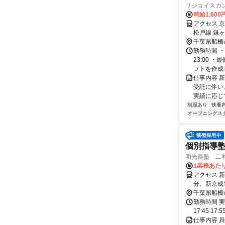
リジョイスカ
時給1,60
アクセス 
松戸線 鎌
千葉県船橋
勤務時間 ・
23:00
フトを作成し
仕事内容 
受託に伴い
実績に応じ
制服あり
扶養
オープニングス
個別指導
明光義塾 二和
1業務あたり 
アクセス 
分、新京成
千葉県船橋
勤務時間 実
17:45 17:
仕事内容 