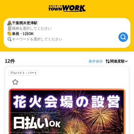
千葉県
木更津駅
職種を選択してください
単発・1日OK
キーワードを選択してください
12件
条件保存
関連度順
アルバイト・パート