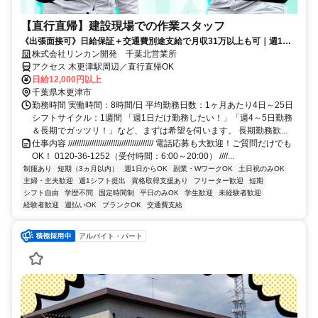
【直行直帰】建設現場での作業スタッフ
《出張面接可》日給保証＋交通費別途支給で月収31万以上も可｜週1日
～OK！ TEL：0120-36-1252
株式会社リンカン開発 千葉北営業所
アクセス 木更津駅周辺／直行直帰OK
日給12,000円以上
千葉県木更津市
勤務時間 実働時間：8時間/日 平均勤務日数：1ヶ月あたり4日～25日
シフトサイクル：1週間 「週1日だけ勤務したい！」「週4～5日勤務
＆長期でガッツリ！」など、まずは希望を伺います。 長期勤務歓...
仕事内容 //////////////////////////////////////// 電話応募も大歓迎！ご質問だけでも
OK！ 0120-36-1252（受付時間：6:00～20:00） ////...
制服あり
短期（3ヵ月以内）
週1日からOK
副業・WワークOK
土日祝のみOK
主婦・主夫歓迎
週1シフト提出
資格取得支援あり
フリーター歓迎
短期
シフト自由
学歴不問
固定時間制
平日のみOK
学生歓迎
未経験者歓迎
経験者歓迎
週払いOK
ブランクOK
交通費支給
アルバイト・パート