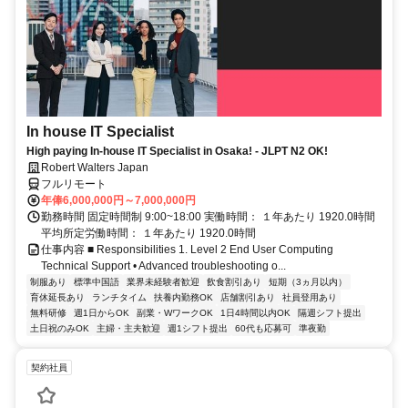
In house IT Specialist
High paying In-house IT Specialist in Osaka! - JLPT N2 OK!
Robert Walters Japan
フルリモート
年俸6,000,000円～7,000,000円
勤務時間 固定時間制 9:00~18:00 実働時間： １年あたり 1920.0時間
平均所定労働時間： １年あたり 1920.0時間
仕事内容 ■ Responsibilities 1. Level 2 End User Computing
Technical Support • Advanced troubleshooting o...
制服あり
標準中国語
業界未経験者歓迎
飲食割引あり
短期（3ヵ月以内）
育休延長あり
ランチタイム
扶養内勤務OK
店舗割引あり
社員登用あり
無料研修
週1日からOK
副業・WワークOK
1日4時間以内OK
隔週シフト提出
土日祝のみOK
主婦・主夫歓迎
週1シフト提出
60代も応募可
準夜勤
契約社員