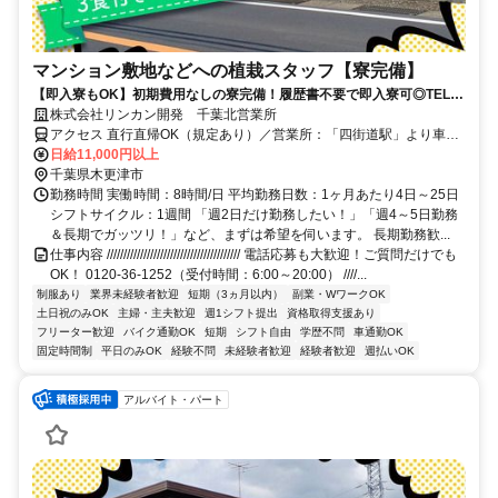
マンション敷地などへの植栽スタッフ【寮完備】
【即入寮もOK】初期費用なしの寮完備！履歴書不要で即入寮可◎TEL：
0120-36-1252
株式会社リンカン開発 千葉北営業所
アクセス 直行直帰OK（規定あり）／営業所：「四街道駅」より車で
10分
日給11,000円以上
千葉県木更津市
勤務時間 実働時間：8時間/日 平均勤務日数：1ヶ月あたり4日～25日
シフトサイクル：1週間 「週2日だけ勤務したい！」「週4～5日勤務
＆長期でガッツリ！」など、まずは希望を伺います。 長期勤務歓...
仕事内容 //////////////////////////////////////// 電話応募も大歓迎！ご質問だけでも
OK！ 0120-36-1252（受付時間：6:00～20:00） ////...
制服あり
業界未経験者歓迎
短期（3ヵ月以内）
副業・WワークOK
土日祝のみOK
主婦・主夫歓迎
週1シフト提出
資格取得支援あり
フリーター歓迎
バイク通勤OK
短期
シフト自由
学歴不問
車通勤OK
固定時間制
平日のみOK
経験不問
未経験者歓迎
経験者歓迎
週払いOK
アルバイト・パート