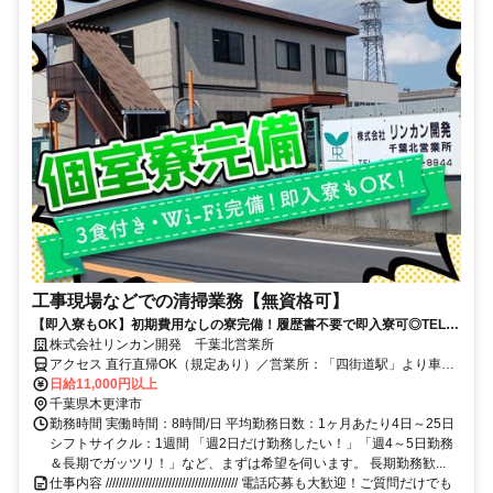
工事現場などでの清掃業務【無資格可】
【即入寮もOK】初期費用なしの寮完備！履歴書不要で即入寮可◎TEL：
0120-36-1252
株式会社リンカン開発 千葉北営業所
アクセス 直行直帰OK（規定あり）／営業所：「四街道駅」より車で
10分
日給11,000円以上
千葉県木更津市
勤務時間 実働時間：8時間/日 平均勤務日数：1ヶ月あたり4日～25日
シフトサイクル：1週間 「週2日だけ勤務したい！」「週4～5日勤務
＆長期でガッツリ！」など、まずは希望を伺います。 長期勤務歓...
仕事内容 //////////////////////////////////////// 電話応募も大歓迎！ご質問だけでも