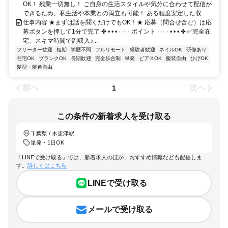
OK！ 残業一切無し！ ご自身の生活スタイルや気分に合わせて配信が
できるため、私生活や本業との両立も可能！ ある程度安定した収...
仕事内容 ★まずは話を聞くだけでもOK！★ 応募（問合せ含む）は応
募ボタンを押して1分で完了 ✤ • • • · ·· · ポイント · ·· · • • • ✤ ✅完全在
宅、スキマ時間で副収入♪...
フリーター歓迎
短期
学歴不問
フルリモート
経験者歓迎
ネイルOK
研修あり
在宅OK
ブランクOK
長期歓迎
完全歩合制
単発
ピアスOK
服装自由
ひげOK
髪型・髪色自由
前へ
次へ
1
この条件の新着求人を受け取る
千葉県 / 木更津駅
単発・1日OK
「LINEで受け取る」では、新着求人のほか、おすすめ情報なども配信しま
す。
詳しくはこちら
LINEで受け取る
メールで受け取る