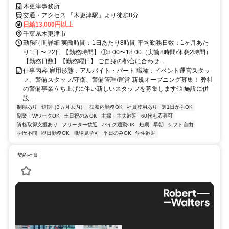
木更津事務所
交通・アクセス 「木更津駅」より徒歩8分
日給13,000円以上
千葉県木更津市
勤務時間詳細 実働時間：1日あたり8時間 平均勤務日数：1ヶ月あた
り1日 〜 22日 【勤務時間】 ①8:00〜18:00（実働8時間/休憩2時間）
【勤務日数】【勤務曜日】 ご自身の都合に合わせ...
仕事内容 雇用形態：アルバイト・パート 職種：イベント運営スタッ
フ、警備スタッフ/守衛、警備管理/運営 新規オープニング募集！ 弊社
の警備事業立ち上げに伴い新しいスタッフを募集します◎ 施設に併
設...
制服あり
短期（3ヵ月以内）
扶養内勤務OK
社員登用あり
週1日からOK
副業・WワークOK
土日祝のみOK
主婦・主夫歓迎
60代も応募可
資格取得支援あり
フリーター歓迎
バイク通勤OK
短期
早朝
シフト自由
学歴不問
即日勤務OK
職場見学可
平日のみOK
学生歓迎
契約社員