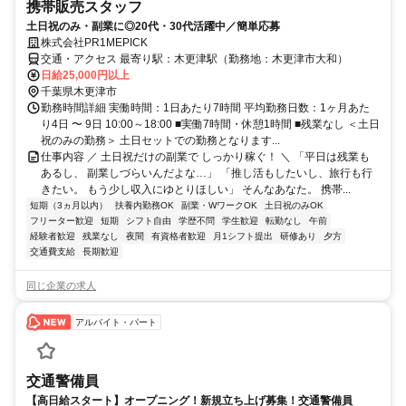
携帯販売スタッフ
土日祝のみ・副業に◎20代・30代活躍中／簡単応募
株式会社PR1MEPICK
交通・アクセス 最寄り駅：木更津駅（勤務地：木更津市大和）
日給25,000円以上
千葉県木更津市
勤務時間詳細 実働時間：1日あたり7時間 平均勤務日数：1ヶ月あた
り4日 〜 9日 10:00～18:00 ■実働7時間・休憩1時間 ■残業なし ＜土日
祝のみの勤務＞ 土日セットでの勤務となります...
仕事内容 ／ 土日祝だけの副業で しっかり稼ぐ！ ＼ 「平日は残業も
あるし、 副業しづらいんだよな…」 「推し活もしたいし、旅行も行
きたい。 もう少し収入にゆとりほしい」 そんなあなた。 携帯...
短期（3ヵ月以内）
扶養内勤務OK
副業・WワークOK
土日祝のみOK
フリーター歓迎
短期
シフト自由
学歴不問
学生歓迎
転勤なし
午前
経験者歓迎
残業なし
夜間
有資格者歓迎
月1シフト提出
研修あり
夕方
交通費支給
長期歓迎
同じ企業の求人
アルバイト・パート
交通警備員
【高日給スタート】オープニング！新規立ち上げ募集！交通警備員