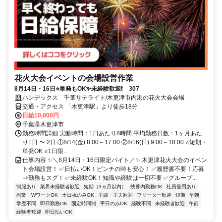
花火大会イベントの会場設営作業
8月14日・16日⭐単発もOK✨未経験歓迎❗ 307
ハンデックス 千葉サテライト/木更津市内港の花火大会会場
交通・アクセス 「木更津駅」より徒歩18分
日給10,000円
千葉県木更津市
勤務時間詳細 実働時間：1日あたり8時間 平均勤務日数：1ヶ月あた
り1日 〜 2日 ①8/14(金) 8:00～17:00 ②8/16(日) 9:00～18:00 ⭐短期・
単発OK ⭐1日限...
仕事内容 ✨＼8月14日・16日限定バイト／✨ 木更津花火大会のイベン
ト会場設営！ ✅日払いOK！ピンチの時も安心！ ✅履歴書不要！応募
⇒勤務もスグ！ ✅未経験OK！知識や経験は一切不要 ✅グループ...
制服あり
業界未経験者歓迎
短期（3ヵ月以内）
扶養内勤務OK
社員登用あり
副業・WワークOK
土日祝のみOK
主婦・主夫歓迎
フリーター歓迎
短期
早朝
学歴不問
即日勤務OK
固定時間制
平日のみOK
経験不問
未経験者歓迎
午前
経験者歓迎
即日払いOK