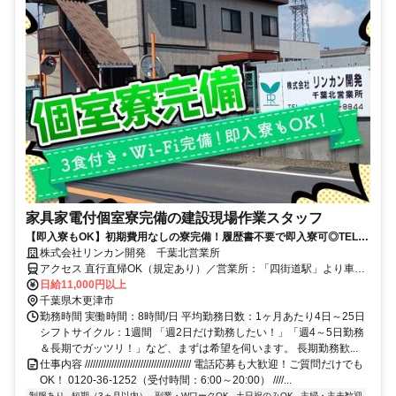
家具家電付個室寮完備の建設現場作業スタッフ
【即入寮もOK】初期費用なしの寮完備！履歴書不要で即入寮可◎TEL：
0120-36-1252
株式会社リンカン開発 千葉北営業所
アクセス 直行直帰OK（規定あり）／営業所：「四街道駅」より車で
10分
日給11,000円以上
千葉県木更津市
勤務時間 実働時間：8時間/日 平均勤務日数：1ヶ月あたり4日～25日
シフトサイクル：1週間 「週2日だけ勤務したい！」「週4～5日勤務
＆長期でガッツリ！」など、まずは希望を伺います。 長期勤務歓...
仕事内容 //////////////////////////////////////// 電話応募も大歓迎！ご質問だけでも
OK！ 0120-36-1252（受付時間：6:00～20:00） ////...
制服あり
短期（3ヵ月以内）
副業・WワークOK
土日祝のみOK
主婦・主夫歓迎