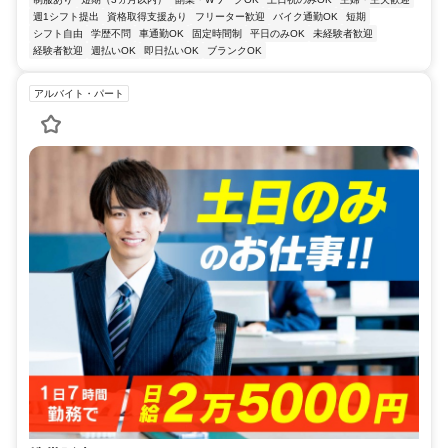
週1シフト提出
資格取得支援あり
フリーター歓迎
バイク通勤OK
短期
シフト自由
学歴不問
車通勤OK
固定時間制
平日のみOK
未経験者歓迎
経験者歓迎
週払いOK
即日払いOK
ブランクOK
アルバイト・パート