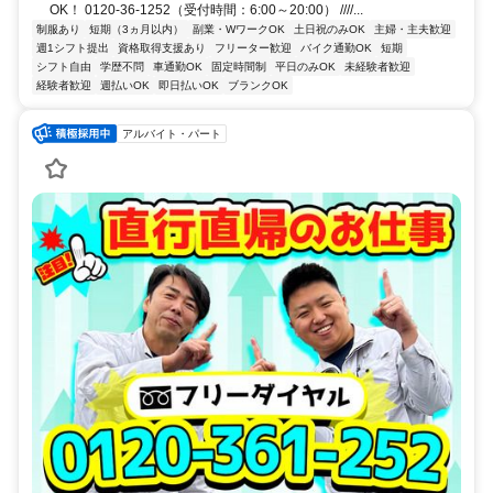
OK！ 0120-36-1252（受付時間：6:00～20:00） ////...
制服あり
短期（3ヵ月以内）
副業・WワークOK
土日祝のみOK
主婦・主夫歓迎
週1シフト提出
資格取得支援あり
フリーター歓迎
バイク通勤OK
短期
シフト自由
学歴不問
車通勤OK
固定時間制
平日のみOK
未経験者歓迎
経験者歓迎
週払いOK
即日払いOK
ブランクOK
アルバイト・パート