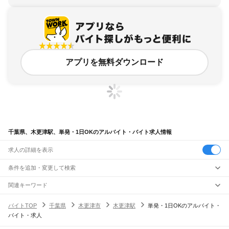
アプリを無料ダウンロード
千葉県、木更津駅、単発・1日OKのアルバイト・バイト求人情報
求人の詳細を表示
条件を追加・変更して検索
市区町村を追加・変更
関連キーワード
完全在宅ワーク 全国
シール貼り 在宅
現在地周辺
ガチャガチャ
犬カフェ
千葉県
駅を追加・変更
バイトTOP
千葉県
木更津市
木更津駅
単発・1日OKのアルバイト・
千葉県
すべて
バイト・求人
千葉市
すべて
職種を追加・変更
JR武蔵野線
中央区
花見川区
稲毛区
若葉区
緑区
美浜区