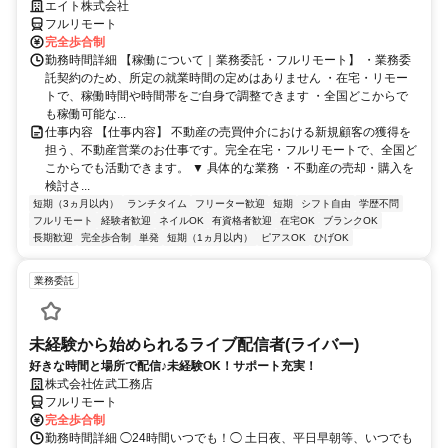
エイト株式会社
フルリモート
完全歩合制
勤務時間詳細 【稼働について｜業務委託・フルリモート】 ・業務委
託契約のため、所定の就業時間の定めはありません ・在宅・リモー
トで、稼働時間や時間帯をご自身で調整できます ・全国どこからで
も稼働可能な...
仕事内容 【仕事内容】 不動産の売買仲介における新規顧客の獲得を
担う、不動産営業のお仕事です。完全在宅・フルリモートで、全国ど
こからでも活動できます。 ▼ 具体的な業務 ・不動産の売却・購入を
検討さ...
短期（3ヵ月以内）
ランチタイム
フリーター歓迎
短期
シフト自由
学歴不問
フルリモート
経験者歓迎
ネイルOK
有資格者歓迎
在宅OK
ブランクOK
長期歓迎
完全歩合制
単発
短期（1ヵ月以内）
ピアスOK
ひげOK
業務委託
未経験から始められるライブ配信者(ライバー)
好きな時間と場所で配信♪未経験OK！サポート充実！
株式会社佐武工務店
フルリモート
完全歩合制
勤務時間詳細 ◯24時間いつでも！◯ 土日夜、平日早朝等、いつでも