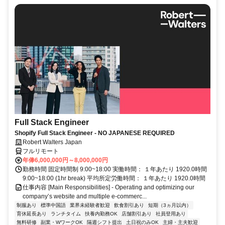
Full Stack Engineer
Shopify Full Stack Engineer - NO JAPANESE REQUIRED
Robert Walters Japan
フルリモート
年俸6,000,000円～8,000,000円
勤務時間 固定時間制 9:00~18:00 実働時間： １年あたり 1920.0時間
9:00~18:00 (1hr break) 平均所定労働時間： １年あたり 1920.0時間
仕事内容 [Main Responsibilities] - Operating and optimizing our
company’s website and multiple e-commerc...
制服あり
標準中国語
業界未経験者歓迎
飲食割引あり
短期（3ヵ月以内）
育休延長あり
ランチタイム
扶養内勤務OK
店舗割引あり
社員登用あり
無料研修
副業・WワークOK
隔週シフト提出
土日祝のみOK
主婦・主夫歓迎