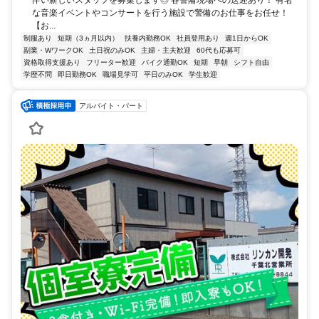
伴い新しいスタッフを募集します◎ 各警備現場への送迎あり！ 有名
な音楽イベントやコンサートを行う施設で警備のお仕事をお任せ！
【お...
制服あり
短期（3ヵ月以内）
扶養内勤務OK
社員登用あり
週1日からOK
副業・WワークOK
土日祝のみOK
主婦・主夫歓迎
60代も応募可
資格取得支援あり
フリーター歓迎
バイク通勤OK
短期
早朝
シフト自由
学歴不問
即日勤務OK
職場見学可
平日のみOK
学生歓迎
アルバイト・パート