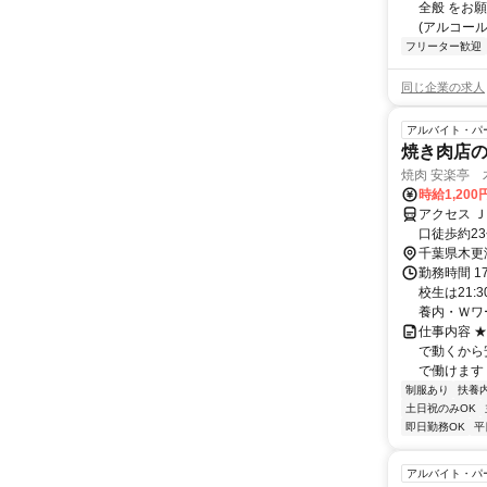
全般 をお
(アルコール
フリーター歓迎
同じ企業の求人
アルバイト・パ
焼き肉店の店
焼肉 安楽亭 木
時給1,20
アクセス 
口徒歩約2
勤OK！
千葉県木更
勤務時間 1
校生は21
養内・Ｗワー
仕事内容 
で動くから
で働けます
制服あり
扶養
土日祝のみOK
即日勤務OK
平
アルバイト・パ