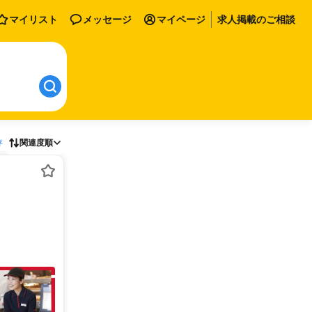
マイリスト
メッセージ
マイページ
求人掲載のご相談
存
関連度順