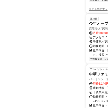
学生歓迎
未経
同じ企業の求人
正社員
今年オープ
麻龍湯 木更津
月給300,0
ア
千葉県木更
勤務時間・曜日:
仕事内容:
も、接客マ
交通費支給
シ
アルバイト・パ
中華ファ
バーミヤン 
時給1,140
通勤情報 
千葉県木更
勤務時間 ＜週
24:00 
仕事内容 