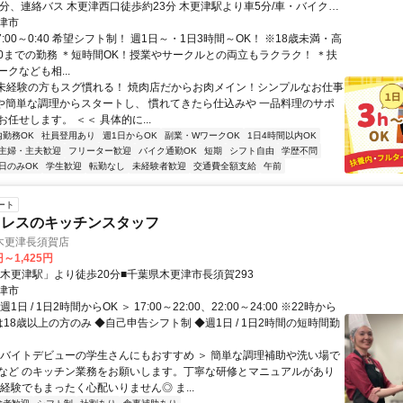
3分、連絡バス 木更津西口徒歩約23分 木更津駅より車5分/車・バイク通
津市
7:00～0:40 希望シフト制！ 週1日～・1日3時間～OK！ ※18歳未満・高
:30までの勤務 ＊短時間OK！授業やサークルとの両立もラクラク！ ＊扶
クなども相...
■未経験の方もスグ慣れる！ 焼肉店だからお肉メイン！シンプルなお仕事
けや簡単な調理からスタートし、 慣れてきたら仕込みや 一品料理のサポ
任せします。 ＜＜ 具体的に...
内勤務OK
社員登用あり
週1日からOK
副業・WワークOK
1日4時間以内OK
主婦・主夫歓迎
フリーター歓迎
バイク通勤OK
短期
シフト自由
学歴不問
日のみOK
学生歓迎
転勤なし
未経験者歓迎
交通費全額支給
午前
ート
ミレスのキッチンスタッフ
木更津長須賀店
円～1,425円
「木更津駅」より徒歩20分■千葉県木更津市長須賀293
津市
1日 / 1日2時間からOK ＞ 17:00～22:00、22:00～24:00 ※22時から
18歳以上の方のみ ◆自己申告シフト制 ◆週1日 / 1日2時間の短時間勤
＜バイトデビューの学生さんにもおすすめ ＞ 簡単な調理補助や洗い場で
など のキッチン業務をお願いします。丁寧な研修とマニュアルがあり
経験でもまったく心配いりません◎ ま...