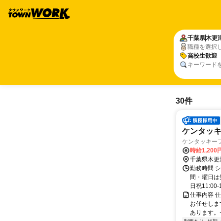
千葉県
木更
職種を選択
高校生歓迎
キーワード
30件
ケンタッ
ケンタッキーフ
時給1,20
千葉県木更
勤務時間 シ
間・曜日は
日祝11:00-1
仕事内容 
お任せしま
あります。