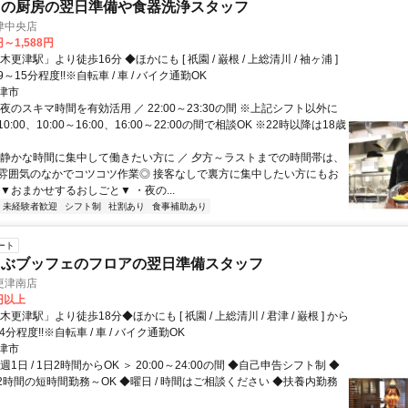
スの厨房の翌日準備や食器洗浄スタッフ
津中央店
円～1,588円
更津駅」より徒歩16分 ◆ほかにも [ 祇園 / 巌根 / 上総清川 / 袖ヶ浦 ]
～15分程度!!※自転車 / 車 / バイク通勤OK
津市
夜のスキマ時間を有効活用 ／ 22:00～23:30の間 ※上記シフト以外に
10:00、10:00～16:00、16:00～22:00の間で相談OK ※22時以降は18歳
＼静かな時間に集中して働きたい方に ／ 夕方～ラストまでの時間帯は、
雰囲気のなかでコツコツ作業◎ 接客なしで裏方に集中したい方にもお
▼おまかせするおしごと▼ ・夜の...
未経験者歓迎
シフト制
社割あり
食事補助あり
ート
ゃぶブッフェのフロアの翌日準備スタッフ
更津南店
5円以上
更津駅」より徒歩18分◆ほかにも [ 祇園 / 上総清川 / 君津 / 巌根 ] から
分程度!!※自転車 / 車 / バイク通勤OK
津市
1日 / 1日2時間からOK ＞ 20:00～24:00の間 ◆自己申告シフト制 ◆
1日2時間の短時間勤務～OK ◆曜日 / 時間はご相談ください ◆扶養内勤務