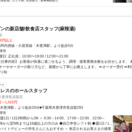
験者歓迎
シフト制
社割あり
食事補助あり
ンの新店舗!飲食店スタッフ(麻辣湯)
店
00円以上
クセス: * JR内房線・久留里線「木更津駅」より徒歩5分
津市
 正社員：10:00〜19:00 / 12:00〜21:00
 【仕事内容】 お客様が快適に過ごせるよう、調理・接客業務全般をお任せします。 
ナーやオーダーの取り方など、基礎から丁寧にお教えします。 ⏩オーダー受付 ⏩料理・
フト制
ート
ミレスのホールスタッフ
木更津長須賀店
円～1,425円
「木更津駅」より徒歩20分■千葉県木更津市長須賀293
津市
1日 / 1日2時間からOK ＞ 9:30～14:00、17:00～22:00、22:00～
※22時から翌5時までは18歳以上の方のみ ◆自己申告シフト制 ◆週1日 / 1...
＜バイトデビューの学生さんにもおすすめ ＞ 来店されるお客さまの接客