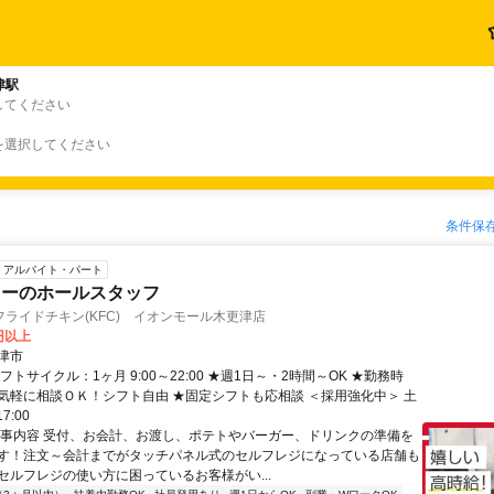
津駅
してください
を選択してください
条件保
アルバイト・パート
キーのホールスタッフ
ライドチキン(KFC) イオンモール木更津店
0円以上
津市
フトサイクル：1ヶ月 9:00～22:00 ★週1日～・2時間～OK ★勤務時
気軽に相談ＯＫ！シフト自由 ★固定シフトも応相談 ＜採用強化中＞ 土
7:00
仕事内容 受付、お会計、お渡し、ポテトやバーガー、ドリンクの準備を
す！注文～会計までがタッチパネル式のセルフレジになっている店舗も
セルフレジの使い方に困っているお客様がい...