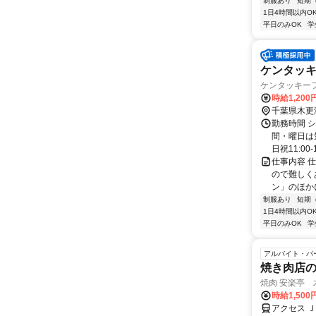
制服あり
短期
1日4時間以内O
平日のみOK
学
ケンタッ
ケンタッキーフ
時給1,20
千葉県木更
勤務時間 シ
間・曜日は
日祝11:00-1
仕事内容 
ので難しく
ン」のほか
制服あり
短期
1日4時間以内O
平日のみOK
学
アルバイト・パ
焼き肉店の店
焼肉 安楽亭 木
時給1,500
アクセス 