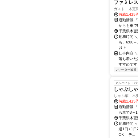
ファミレ
ガスト 木更
時給1,425
通勤情報 「木
からも車で9
千葉県木更
勤務時間 ＼
も、6:00～
以上...
仕事内容 
落ち着いた
すすめです 
フリーター歓迎
アルバイト・パ
しゃぶし
しゃぶ葉 木
時給1,42
通勤情報 「木
も車で3～14
千葉県木更
勤務時間 ＜週
週1日 / 
OK 「テ...