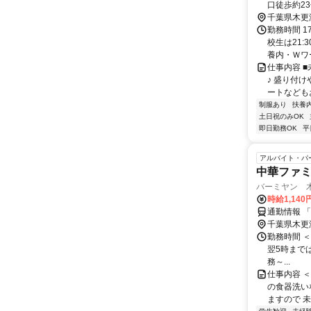
口徒歩約2
勤OK！
千葉県木更
勤務時間 1
校生は21
養内・Ｗワー
仕事内容 
♪ 盛り付
ートなどもお
制服あり
扶養
土日祝のみOK
即日勤務OK
平
アルバイト・パ
中華ファ
バーミヤン 
時給1,140
通勤情報 
千葉県木更
勤務時間 ＜週
翌5時までは
務～...
仕事内容 
の食器洗い
ますので 未