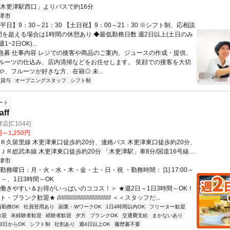
「木更津駅西口」よりバスで約16分
津市
平日】9：30～21：30 【土日祝】9：00～21：30 ※シフト制、応相談
間を超える場合は1時間の休憩あり ◆最低勤務日数 週2日以上(土日のみ
~2日OK)...
S急募 仕事内容 レジでの接客や商品のご案内、ジュースの作成・提供、
ルーツの仕込み、店内清掃などをお任せします。 笑顔での接客を大切
や、フルーツが好きな方、在籍◎ 未...
服貸与
オープニングスタッフ
シフト制
ート
ff
[C1044]
円～1,250円
ＪＲ久留里線 木更津東口徒歩約20分、連絡バス 木更津東口徒歩約20分、
/ＪＲ総武本線 木更津東口徒歩約20分 「木更津駅」車8分/国道16号線沿
津市
勤務曜日：月・火・水・木・金・土・日・祝 ・勤務時間： [1] 17:00～
2日～、1日3時間～OK
＜働きやすい＆お得がいっぱいのココス！＞ ★週2日～1日3時間～OK！
ンク歓迎★ /////////////////////////////////// ＜＜スタッフだ...
内勤務OK
社員登用あり
副業・WワークOK
1日4時間以内OK
フリーター歓迎
歓迎
未経験者歓迎
経験者歓迎
夕方
ブランクOK
交通費支給
まかないあり
3日からOK
シフト制
社割あり
週4日以上OK
履歴書不要