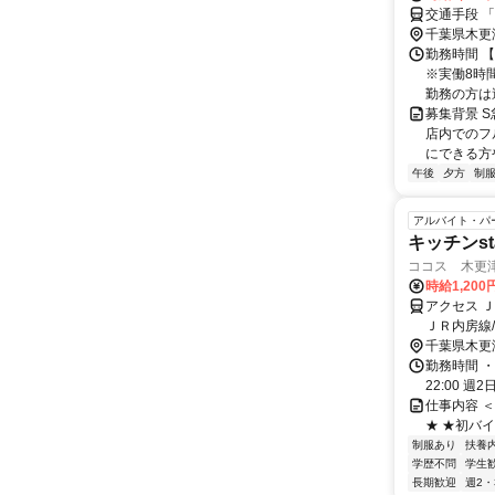
交通手段 
千葉県木更
勤務時間 【
※実働8時
勤務の方は週1
募集背景 
店内でのフ
にできる方
午後
夕方
制
アルバイト・パ
キッチンsta
ココス 木更津店
時給1,200
アクセス 
ＪＲ内房線
い
千葉県木更
勤務時間 ・
22:00 週
仕事内容 
★ ★初バイト・ブラ
制服あり
扶養
学歴不問
学生
長期歓迎
週2・