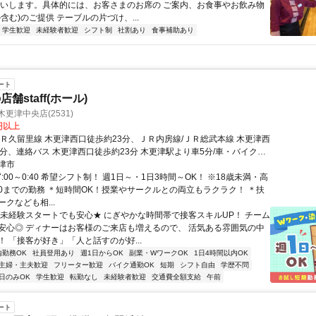
願いします。具体的には、お客さまのお席の ご案内、お食事やお飲み物
含む)のご提供 テーブルの片づけ、...
学生歓迎
未経験者歓迎
シフト制
社割あり
食事補助あり
ート
舗staff(ホール)
更津中央店(2531)
0円以上
ＪＲ久留里線 木更津西口徒歩約23分、ＪＲ内房線/ＪＲ総武本線 木更津西
3分、連絡バス 木更津西口徒歩約23分 木更津駅より車5分/車・バイク通
津市
7:00～0:40 希望シフト制！ 週1日～・1日3時間～OK！ ※18歳未満・高
:30までの勤務 ＊短時間OK！授業やサークルとの両立もラクラク！ ＊扶
クなども相...
★未経験スタートでも安心★ にぎやかな時間帯で接客スキルUP！ チーム
安心◎ ディナーはお客様のご来店も増えるので、 活気ある雰囲気の中
！ 「接客が好き」「人と話すのが好...
内勤務OK
社員登用あり
週1日からOK
副業・WワークOK
1日4時間以内OK
主婦・主夫歓迎
フリーター歓迎
バイク通勤OK
短期
シフト自由
学歴不問
日のみOK
学生歓迎
転勤なし
未経験者歓迎
交通費全額支給
午前
ート