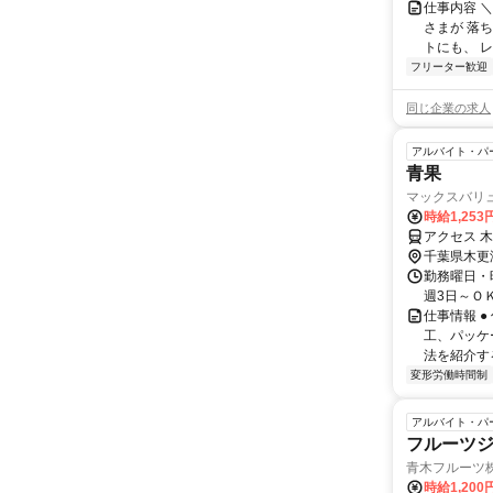
仕事内容 
さまが 落
トにも、 
フリーター歓迎
同じ企業の求人
アルバイト・パ
青果
マックスバリ
時給1,25
アクセス 
千葉県木更
勤務曜日・時間
週3日～Ｏ
仕事情報 
工、パッケ
法を紹介す
変形労働時間制
アルバイト・パ
フルーツジ
青木フルーツ
時給1,20