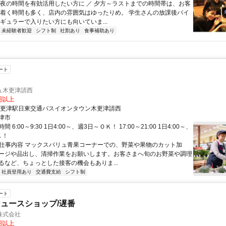
＼夜の時間を有効活用したい方に ／ 夕方～ラストまでの時間帯は、お客
ち着く時間も多く、店内の雰囲気はゆったりめ。 学生さんの放課後バイ
レギュラーで入りたい方にも向いていま...
未経験者歓迎
シフト制
社割あり
食事補助あり
ート
ュ木更津請西
3円以上
木更津駅日東交通バスイオンタウン木更津請西
津市
 6:00～9:30 1日4:00～、週3日～ＯＫ！ 17:00～21:00 1日4:00～、
Ｋ！
● 仕事内容 マックスバリュ青果コーナーでの、野菜や果物のカット加
ージや品出し、清掃作業をお願いします。お客さまへ旬のお野菜や調理
るなど、ちょっとした接客の機会もありま...
社員登用あり
交通費支給
シフト制
ート
ュースショップ/遅番
株式会社
0円以上