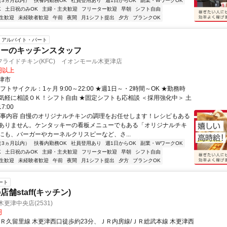
（3ヵ月以内）
扶養内勤務OK
社員登用あり
週1日からOK
副業・WワークOK
K
土日祝のみOK
主婦・主夫歓迎
フリーター歓迎
早朝
シフト自由
生歓迎
未経験者歓迎
午前
夜間
月1シフト提出
夕方
ブランクOK
アルバイト・パート
キーのキッチンスタッフ
ライドチキン(KFC) イオンモール木更津店
0円以上
津市
フトサイクル：1ヶ月 9:00～22:00 ★週1日～・2時間～OK ★勤務時
気軽に相談ＯＫ！シフト自由 ★固定シフトも応相談 ＜採用強化中＞ 土
7:00
仕事内容 自慢のオリジナルチキンの調理をお任せします！レシピもある
ありません。ケンタッキーの看板メニューでもある「オリジナルチキ
にも、バーガーやカーネルクリスピーなど、さ...
（3ヵ月以内）
扶養内勤務OK
社員登用あり
週1日からOK
副業・WワークOK
K
土日祝のみOK
主婦・主夫歓迎
フリーター歓迎
早朝
シフト自由
生歓迎
未経験者歓迎
午前
夜間
月1シフト提出
夕方
ブランクOK
ート
舗staff(キッチン)
更津中央店(2531)
円
ＪＲ久留里線 木更津西口徒歩約23分、ＪＲ内房線/ＪＲ総武本線 木更津西