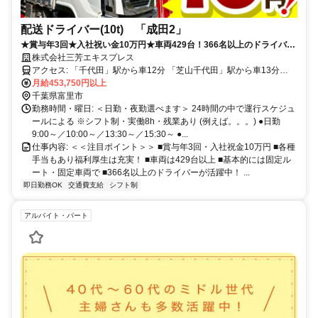
配送ドライバー(10t) 「成田2」
★賞与年3回★入社祝い金10万円★車両429台！366名以上のドライバー
が活躍中！
株式会社三芳エキスプレス
アクセス: 「千代田」駅から車12分 「芝山千代田」駅から車13分
「東成田」駅から車16分 「成田空港」駅から車20分 ★車・バイク通
月給453,750円以上
勤ＯＫ
千葉県富里市
勤務時間・曜日: ＜日勤・夜勤選べます＞ 24時間の中で運行スケジュ
ールによる ※シフト制・実働8h・残業あり (例えば。。。) ●日勤
9:00～／10:00～／13:30～／15:30～ ●...
仕事内容: ＜＜注目ポイント＞＞ ■賞与年3回・入社祝金10万円 ■各種
手当もあり福利厚生は充実！ ■車両は429台以上 ■基本的には固定ル
ート・固定車両で ■366名以上のドライバーが活躍中！ ...
即日勤務OK
交通費支給
シフト制
アルバイト・パート