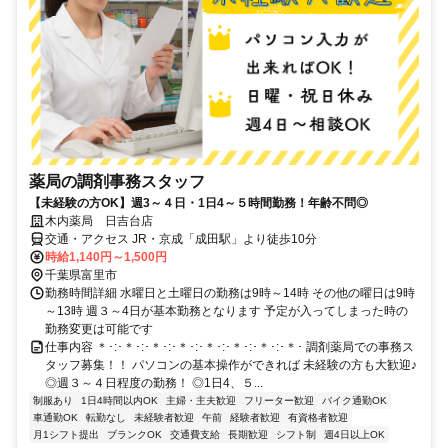
薬局の調剤事務スタッフ
【未経験の方OK】週3～４日・1日4～５時間勤務！年齢不問◎
木内薬局 日吉台店
交通・アクセス JR・京成「成田駅」より徒歩10分
時給1,140円～1,500円
千葉県富里市
勤務時間詳細 水曜日と土曜日の勤務は9時～14時 その他の曜日は9時
～13時 週３～4日が基本勤務となります 予定が入ってしまった時の
勤務変更は可能です
仕事内容 ＊･:･＊･:･＊･:･＊･:･＊･:･＊･:･＊･:･＊･ 調剤薬局での事務ス
タッフ募集！！ パソコンの基本操作ができれば 未経験の方も大歓迎♪
◎週３～４日程度の勤務！ ◎1日4、５...
制服あり
1日4時間以内OK
主婦・主夫歓迎
フリーター歓迎
バイク通勤OK
車通勤OK
転勤なし
未経験者歓迎
午前
経験者歓迎
有資格者歓迎
月1シフト提出
ブランクOK
交通費支給
長期歓迎
シフト制
週4日以上OK