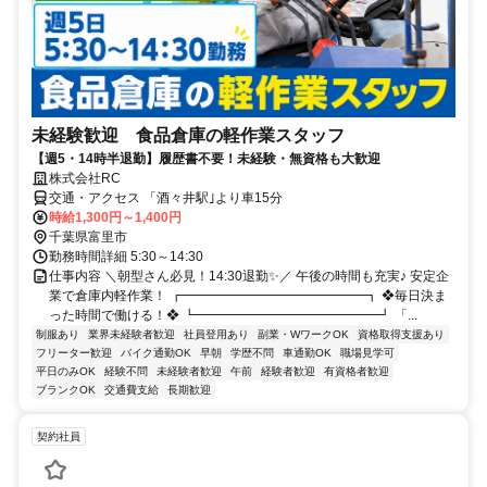
未経験歓迎 食品倉庫の軽作業スタッフ
【週5・14時半退勤】履歴書不要！未経験・無資格も大歓迎
株式会社RC
交通・アクセス 「酒々井駅｣より車15分
時給1,300円～1,400円
千葉県富里市
勤務時間詳細 5:30～14:30
仕事内容 ＼朝型さん必見！14:30退勤✨／ 午後の時間も充実♪ 安定企
業で倉庫内軽作業！ ┏━━━━━━━━━━━━━━┓ ❖毎日決ま
った時間で働ける！❖ ┗━━━━━━━━━━━━━━┛ 「...
制服あり
業界未経験者歓迎
社員登用あり
副業・WワークOK
資格取得支援あり
フリーター歓迎
バイク通勤OK
早朝
学歴不問
車通勤OK
職場見学可
平日のみOK
経験不問
未経験者歓迎
午前
経験者歓迎
有資格者歓迎
ブランクOK
交通費支給
長期歓迎
契約社員