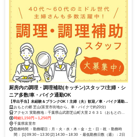
厨房内の調理・調理補助(キッチン)スタッフ/主婦・シ
ニア多数/車・バイク通勤OK
【早出手当】未経験＆ブランクOK！主婦（夫）歓迎／車・バイク通勤可
（ガソリン代規定支給／駐車場完備）
おもとの郷 芝山(富里市街地から、車・バイクで約20分)
アクセス 実勤務地：千葉県山武郡芝山町大里２６３１（おもとの郷
芝山／富里市街地から、車・バイクで約20分）
時給1,150円～1,250円
千葉県富里市
勤務時間 ・勤務曜日：月・火・水・木・金・土・日・祝 ・勤務時
間： [1] 09:30～13:30 [2] 14:30～18:30 ・最低勤務日数（週）：2日