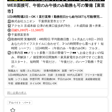
WEB面接可、午前のみ午後のみ勤務も可の警備【富里
市】
1日4時間/週2日～OK！直行直帰！勤務初日から給与GETも可能/寮完備
＆携帯貸与♪
株式会社ユニオン 千葉県富里市エリア
アクセス 京成本線 公津の杜東口徒歩約78分、ＪＲ成田線 酒々井東口
徒歩約87分、京成本線 宗吾参道出入口1徒歩約92分 千葉県富里市エ
日給5,280円～11,580円
リア
千葉県富里市
勤務時間 実働時間：4時間/日 平均勤務日数：1ヶ月あたり8日～20日
あなたのライフスタイルに合わせて、3つの時間帯から選べます！ 短
時間（ハーフ）：1日4時間～（午前のみ・午後のみOK） フルタ...
仕事内容 ■■メリット多数！注目の警備ワーク■■ ＼お金と住まいの悩
み、即解決！／ 個室寮30日間無料！家具家電付きの1Rですぐに新生
活スタート。 短時間 「午前だけ」「午後だけ」のハーフ勤務！予定
が...
制服あり
短期（3ヵ月以内）
扶養内勤務OK
副業・WワークOK
1日4時間以内OK
土日祝のみOK
主婦・主夫歓迎
60代も応募可
フリーター歓迎
短期
シフト自由
学歴不問
即日勤務OK
平日のみOK
学生歓迎
未経験者歓迎
午前
経験者歓迎
ネイルOK
即日払いOK
同じ企業の求人
アルバイト・パート