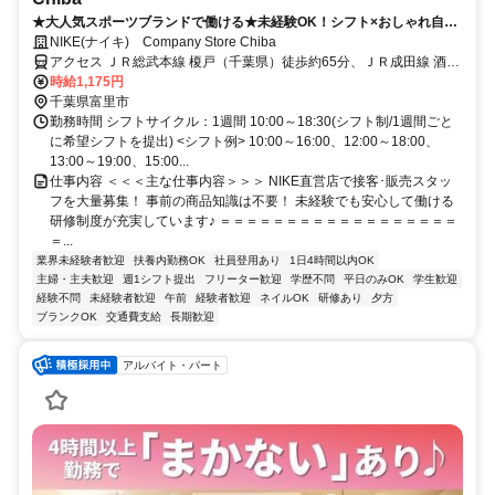
★大人気スポーツブランドで働ける★未経験OK！シフト×おしゃれ自由
度MAX！学生も働きやすい！洗練された空間で髪色ネイル自由！自分ら
NIKE(ナイキ) Company Store Chiba
しく働ける！
アクセス ＪＲ総武本線 榎戸（千葉県）徒歩約65分、ＪＲ成田線 酒々
井東口徒歩約76分、ＪＲ総武本線 八街北口徒歩約75分 成田駅より車
時給1,175円
で20分
千葉県富里市
勤務時間 シフトサイクル：1週間 10:00～18:30(シフト制/1週間ごと
に希望シフトを提出) <シフト例> 10:00～16:00、12:00～18:00、
13:00～19:00、15:00...
仕事内容 ＜＜＜主な仕事内容＞＞＞ NIKE直営店で接客･販売スタッ
フを大量募集！ 事前の商品知識は不要！ 未経験でも安心して働ける
研修制度が充実しています♪ ＝＝＝＝＝＝＝＝＝＝＝＝＝＝＝＝＝＝
＝...
業界未経験者歓迎
扶養内勤務OK
社員登用あり
1日4時間以内OK
主婦・主夫歓迎
週1シフト提出
フリーター歓迎
学歴不問
平日のみOK
学生歓迎
経験不問
未経験者歓迎
午前
経験者歓迎
ネイルOK
研修あり
夕方
ブランクOK
交通費支給
長期歓迎
アルバイト・パート