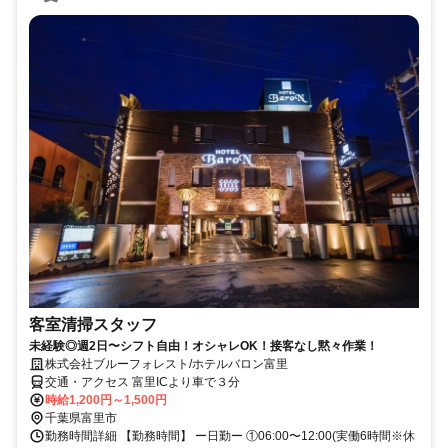
客室清掃スタッフ
未経験◎週2日〜シフト自由！オシャレOK！接客なし黙々作業！
株式会社ブルーフォレスト/ホテルバロン富里
交通・アクセス 富里ICより車で３分
時給1,200円～1,500円
千葉県富里市
勤務時間詳細 【勤務時間】 ー日勤ー ①06:00〜12:00(実働6時間※休