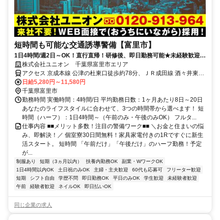
短時間も可能な交通誘導警備【富里市】
1日4時間/週2日～OK！直行直帰！研修後、即日勤務可能★未経験歓迎！
人々の安全を守り社会に貢献！
株式会社ユニオン 千葉県富里市エリア
アクセス 京成本線 公津の杜東口徒歩約78分、ＪＲ成田線 酒々井東口
徒歩約87分、京成本線 宗吾参道出入口1徒歩約92分 千葉県富里市エ
日給5,280円～11,580円
リア
千葉県富里市
勤務時間 実働時間：4時間/日 平均勤務日数：1ヶ月あたり8日～20日
あなたのライフスタイルに合わせて、3つの時間帯から選べます！ 短
時間（ハーフ）：1日4時間～（午前のみ・午後のみOK） フルタ...
仕事内容 ■■メリット多数！注目の警備ワーク■■ ＼お金と住まいの悩
み、即解決！／ 個室寮30日間無料！家具家電付きの1Rですぐに新生
活スタート。 短時間 「午前だけ」「午後だけ」のハーフ勤務！予定
が...
制服あり
短期（3ヵ月以内）
扶養内勤務OK
副業・WワークOK
1日4時間以内OK
土日祝のみOK
主婦・主夫歓迎
60代も応募可
フリーター歓迎
短期
シフト自由
学歴不問
即日勤務OK
平日のみOK
学生歓迎
未経験者歓迎
午前
経験者歓迎
ネイルOK
即日払いOK
同じ企業の求人