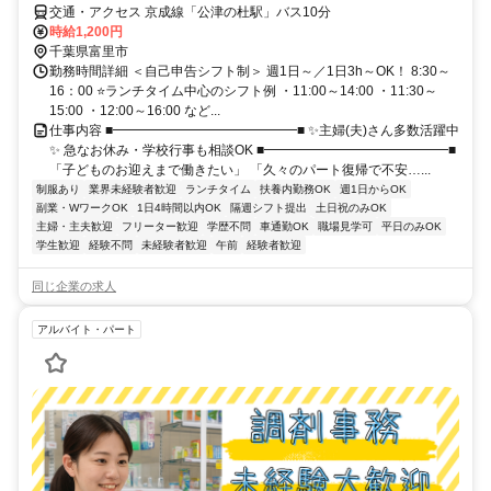
交通・アクセス 京成線「公津の杜駅」バス10分
時給1,200円
千葉県富里市
勤務時間詳細 ＜自己申告シフト制＞ 週1日～／1日3h～OK！ 8:30～
16：00 ⭐ランチタイム中心のシフト例 ・11:00～14:00 ・11:30～
15:00 ・12:00～16:00 など...
仕事内容 ■━━━━━━━━━━━━━━■ ✨主婦(夫)さん多数活躍中
✨ 急なお休み・学校行事も相談OK ■━━━━━━━━━━━━━━■
「子どものお迎えまで働きたい」 「久々のパート復帰で不安…...
制服あり
業界未経験者歓迎
ランチタイム
扶養内勤務OK
週1日からOK
副業・WワークOK
1日4時間以内OK
隔週シフト提出
土日祝のみOK
主婦・主夫歓迎
フリーター歓迎
学歴不問
車通勤OK
職場見学可
平日のみOK
学生歓迎
経験不問
未経験者歓迎
午前
経験者歓迎
同じ企業の求人
アルバイト・パート