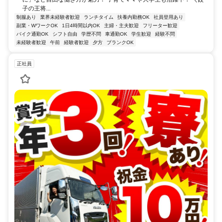
子の王将...
制服あり
業界未経験者歓迎
ランチタイム
扶養内勤務OK
社員登用あり
副業・WワークOK
1日4時間以内OK
主婦・主夫歓迎
フリーター歓迎
バイク通勤OK
シフト自由
学歴不問
車通勤OK
学生歓迎
経験不問
未経験者歓迎
午前
経験者歓迎
夕方
ブランクOK
正社員