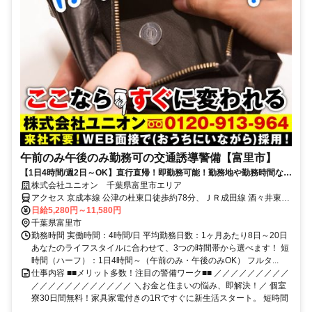
午前のみ午後のみ勤務可の交通誘導警備【富里市】
【1日4時間/週2日～OK】直行直帰！即勤務可能！勤務地や勤務時間など
ライフスタイルに合わせて働ける
株式会社ユニオン 千葉県富里市エリア
アクセス 京成本線 公津の杜東口徒歩約78分、ＪＲ成田線 酒々井東口
徒歩約87分、京成本線 宗吾参道出入口1徒歩約92分 千葉県富里市エ
日給5,280円～11,580円
リア
千葉県富里市
勤務時間 実働時間：4時間/日 平均勤務日数：1ヶ月あたり8日～20日
あなたのライフスタイルに合わせて、3つの時間帯から選べます！ 短
時間（ハーフ）：1日4時間～（午前のみ・午後のみOK） フルタ...
仕事内容 ■■メリット多数！注目の警備ワーク■■ ／／／／／／／／／
／／／／／／／／／／／／ ＼お金と住まいの悩み、即解決！／ 個室
寮30日間無料！家具家電付きの1Rですぐに新生活スタート。 短時間
...