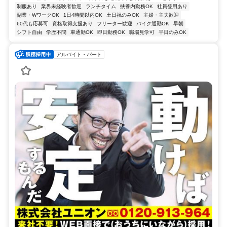
制服あり
業界未経験者歓迎
ランチタイム
扶養内勤務OK
社員登用あり
副業・WワークOK
1日4時間以内OK
土日祝のみOK
主婦・主夫歓迎
60代も応募可
資格取得支援あり
フリーター歓迎
バイク通勤OK
早朝
シフト自由
学歴不問
車通勤OK
即日勤務OK
職場見学可
平日のみOK
アルバイト・パート