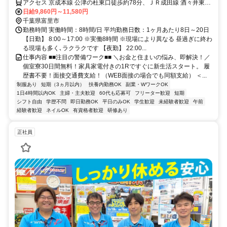
アクセス 京成本線 公津の杜東口徒歩約78分、ＪＲ成田線 酒々井東口
徒歩約87分、京成本線 宗吾参道出入口1徒歩約92分 千葉県富里市エ
日給9,860円～11,580円
リア
千葉県富里市
勤務時間 実働時間：8時間/日 平均勤務日数：1ヶ月あたり8日～20日
【日勤】 8:00～17:00 ※実働8時間 ※現場により異なる 昼過ぎに終わ
る現場も多く､ラクラクです 【夜勤】 22:00...
仕事内容 ■■注目の警備ワーク■■ ＼お金と住まいの悩み、即解決！／
個室寮30日間無料！家具家電付きの1Rですぐに新生活スタート。 履
歴書不要！面接交通費支給！（WEB面接の場合でも同額支給） ＜...
制服あり
短期（3ヵ月以内）
扶養内勤務OK
副業・WワークOK
1日4時間以内OK
主婦・主夫歓迎
60代も応募可
フリーター歓迎
短期
シフト自由
学歴不問
即日勤務OK
平日のみOK
学生歓迎
未経験者歓迎
午前
経験者歓迎
ネイルOK
有資格者歓迎
研修あり
正社員