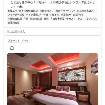
など座り仕事中心！ ✅巡回ルートや確認事項はシンプルで覚えやす
い！ ✅未...
制服あり
業界未経験者歓迎
社員登用あり
副業・WワークOK
資格取得支援あり
フリーター歓迎
バイク通勤OK
早朝
学歴不問
車通勤OK
経験不問
未経験者歓迎
午前
経験者歓迎
夜間
有資格者歓迎
研修あり
夕方
ブランクOK
交通費支給
同じ企業の求人
アルバイト・パート