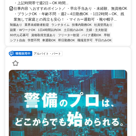
・上記時間帯で週2日～OK 時間...
仕事内容 ＼おすすめポイント／ ・早出手当あり ・未経験、無資格OK
・ブランクOK ・年齢不問 ・週2～4日勤務OK ・1日2時間～OK、残
業無しで家庭との両立も安心！ ・マイカー通勤可 ・靴や帽子...
制服あり
業界未経験者歓迎
ランチタイム
扶養内勤務OK
社員登用あり
副業・WワークOK
1日4時間以内OK
土日祝のみOK
主婦・主夫歓迎
60代も応募可
資格取得支援あり
フリーター歓迎
バイク通勤OK
早朝
シフト自由
学歴不問
車通勤OK
即日勤務OK
職場見学可
平日のみOK
アルバイト・パート