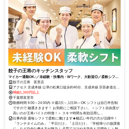
餃子の王将のキッチンスタッフ
マイカー通勤OK♪／未経験・扶養内・Wワーク、大歓迎◎／柔軟シフト
で働きやすい！／好評まかない有♪
餃子の王将 富里店
アクセス 京成本線 公津の杜東口徒歩約40分、京成本線 宗吾参道出入
口1徒歩約54分、京成本線 京成成田東口徒歩約58分 京成成田駅より
時給1,300円以上
車約13分！路線バス「日吉倉入口」バス停より徒歩約1分♪周辺には
千葉県富里市
大型スーパーやホームセンターなどが立ち並び、お仕事帰りのお買い
勤務時間 9:00～24:00内 ※週2日～,1日3h～OK シフトは自己申告制
物にも便利な立地です。富里市はもちろん、成田市・酒々井町・八街
ですので 融通ききます！ お気軽にご相談下さい。 ＜シフト自由度が
市など近隣エリアからも通勤しやすく、駐車場完備で車通勤もOK！
高いのが王将バイトの特徴！＞ スキマ時間を有効活用し...
仕事内容 週毎シフトで柔軟に働けます★幅広い年代の方が活躍中！
「ランチタイムのみ」「平日だけ」「土日だけ」「学校帰りの放課後
に」など自由な働き方が魅力！ 子育てママや大学生も活躍中！ ＼餃