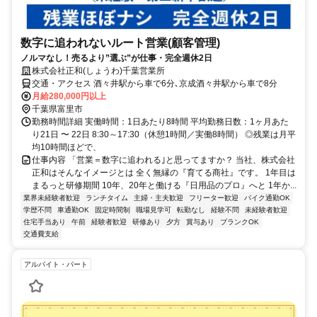
数字に追われないルート営業(顧客管理)
ノルマなし！売るより”選ぶ”が仕事・完全週休2日
株式会社正和(しょうわ)千葉営業所
交通・アクセス 酒々井駅から車で6分､京成酒々井駅から車で8分
月給280,000円以上
千葉県富里市
勤務時間詳細 実働時間：1日あたり8時間 平均勤務日数：1ヶ月あた
り21日 〜 22日 8:30～17:30（休憩1時間／実働8時間） ◎残業は月平
均10時間ほどで、
仕事内容 「営業＝数字に追われる｣と思ってますか？ 当社、株式会社
正和はそんなイメージとは 全く無縁の『育てる商社』です。 1年目は
まるっと研修期間 10年、20年と働ける『日用品のプロ』へと 1年か...
業界未経験者歓迎
ランチタイム
主婦・主夫歓迎
フリーター歓迎
バイク通勤OK
学歴不問
車通勤OK
固定時間制
職場見学可
転勤なし
経験不問
未経験者歓迎
住宅手当あり
午前
経験者歓迎
研修あり
夕方
賞与あり
ブランクOK
交通費支給
アルバイト・パート