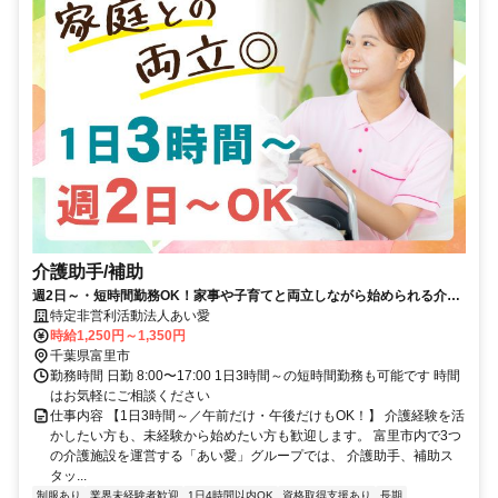
介護助手/補助
週2日～・短時間勤務OK！家事や子育てと両立しながら始められる介護
スタッフ募集
特定非営利活動法人あい愛
時給1,250円～1,350円
千葉県富里市
勤務時間 日勤 8:00〜17:00 1日3時間～の短時間勤務も可能です 時間
はお気軽にご相談ください
仕事内容 【1日3時間～／午前だけ・午後だけもOK！】 介護経験を活
かしたい方も、未経験から始めたい方も歓迎します。 富里市内で3つ
の介護施設を運営する「あい愛」グループでは、 介護助手、補助ス
タッ...
制服あり
業界未経験者歓迎
1日4時間以内OK
資格取得支援あり
長期