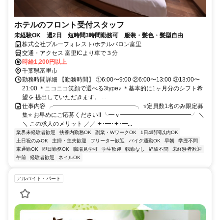
ホテルのフロント受付スタッフ
未経験OK 週2日 短時間3時間勤務可 服装・髪色・髪型自由
株式会社ブルーフォレスト/ホテルバロン富里
交通・アクセス 富里ICより車で３分
時給1,200円以上
千葉県富里市
勤務時間詳細 【勤務時間】 ①6:00〜9:00 ②6:00〜13:00 ③13:00〜
21:00 ＊ニコニコ笑顔で選べる3type♪ ＊基本的に1ヶ月分のシフト希
望を 提出していただきます。 ...
仕事内容 ╭━━━━━━━━━━━━━━╮ ⭐定員数1名のみ限定募
集⭐ お早めにご応募ください!! ╰━ｖ━━━━━━━━━━━━╯ ＼
＼ この求人のメリット ／／ ✦･━･✦･━...
業界未経験者歓迎
扶養内勤務OK
副業・WワークOK
1日4時間以内OK
土日祝のみOK
主婦・主夫歓迎
フリーター歓迎
バイク通勤OK
早朝
学歴不問
車通勤OK
即日勤務OK
職場見学可
学生歓迎
転勤なし
経験不問
未経験者歓迎
午前
経験者歓迎
ネイルOK
アルバイト・パート