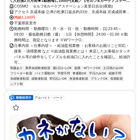
＼入社後2カ月間★1勤務毎に1000円支給／【セルフ&カーケアステーシ
ョン富里日吉台】セルフガソリンスタンド監視｜乙４資格必須｜実務未
COSMO セルフ&カーケアステーション富里日吉台(夜勤)
経験歓迎！｜富里IC下りてすぐの店舗！
アクセス 京成本線 公津の杜東口徒歩約33分、京成本線 京成成田東口
徒歩約41分、京成東成田線/芝山鉄道 京成成田東口徒歩約41分
時給1,140円
千葉県富里市
勤務時間 ・勤務曜日：月・水・日・祝 ・勤務時間： [1] 23:45～
09:00 ・最低勤務日数（週）：1日 【休憩時間】 24:00～01:00 ※勤
務時間は、固定となります ※WワークO...
仕事内容 ＜仕事内容＞ ・給油監視業務 ・お客様のお困りごと対応・
接客 ・清掃業務 など ※給油監視業務とは！ 来店したお客様がタッチ
パネル等の操作をしてノズルを給油口に入れたことを確認し、給油許
可...
制服あり
業界未経験者歓迎
週1日からOK
副業・WワークOK
土日祝のみOK
フリーター歓迎
バイク通勤OK
学歴不問
車通勤OK
平日のみOK
経験不問
未経験者歓迎
経験者歓迎
即日払いOK
有資格者歓迎
ブランクOK
長期歓迎
シフト制
アルバイト・パート