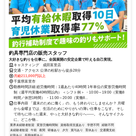
釣具専門店の販売スタッフ
大好きな釣りを仕事に。全国展開の安定企業で叶える自己実現。
キャスティング 成田富里店
交通・アクセス 公津の杜駅から徒歩28分
月給211,000円以上
千葉県富里市
勤務時間詳細 総労働時間：1週あたり40時間 1年単位の変形労働時間
制（週平均実働40時間以内） ＜シフト例＞ ・10:00～19:00（実働8
時間／休憩1時間） ・11:00～20:00（実働8...
仕事内容 「週末のために働く」の、もう終わりにしませんか？ 月曜
から金曜までは、生活のためにやりがいの薄い仕事をこなす。 そし
て待ちに待った週末、やっと大好きな釣りへ——。 そんなサイクル
に、どこか物...
業界未経験者歓迎
変形労働時間制
資格取得支援あり
学歴不問
経験不問
未経験者歓迎
午前
夜間
研修あり
夕方
賞与あり
育休あり
交通費支給
社割あり
長期休暇あり