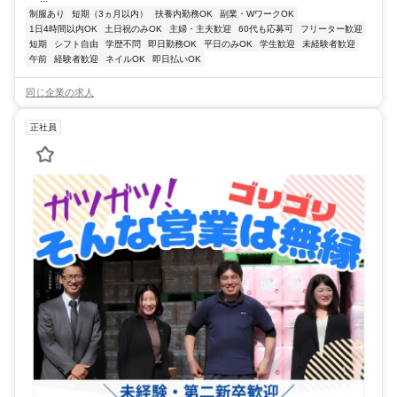
制服あり
短期（3ヵ月以内）
扶養内勤務OK
副業・WワークOK
1日4時間以内OK
土日祝のみOK
主婦・主夫歓迎
60代も応募可
フリーター歓迎
短期
シフト自由
学歴不問
即日勤務OK
平日のみOK
学生歓迎
未経験者歓迎
午前
経験者歓迎
ネイルOK
即日払いOK
同じ企業の求人
正社員