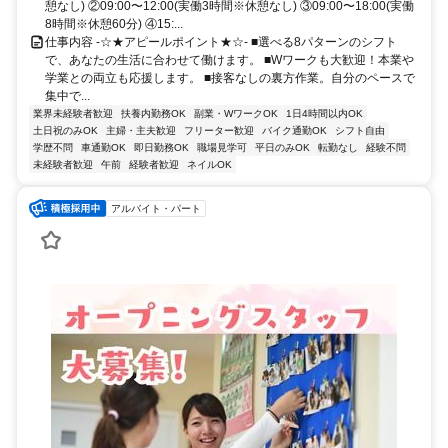
憩なし) ②09:00〜12:00(実働3時間※休憩なし) ③09:00〜18:00(実働
8時間※休憩60分) ④15:...
仕事内容 -☆★アピールポイント★☆- ■選べる8パターンのシフト
で、あなたの生活に合わせて働けます。 ■Wワークも大歓迎！本業や
学業との両立も応援します。 ■接客なしの裏方作業。自分のペースで
集中で...
業界未経験者歓迎
扶養内勤務OK
副業・WワークOK
1日4時間以内OK
土日祝のみOK
主婦・主夫歓迎
フリーター歓迎
バイク通勤OK
シフト自由
学歴不問
車通勤OK
即日勤務OK
職場見学可
平日のみOK
転勤なし
経験不問
未経験者歓迎
午前
経験者歓迎
ネイルOK
アルバイト・パート