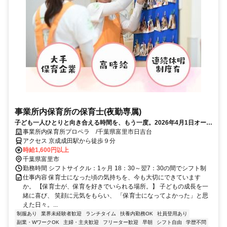
事業所内保育所の保育士(夜勤専属)
子ども一人ひとりと向き合える時間を、もう一度。2026年4月1日オープ
ン！夜勤専属の保育士オープニング大募集！＜遅番は加給有！時給200
事業所内保育所プロペラ /千葉県富里市日吉台
円～300円アップ＞
アクセス 京成成田駅から徒歩９分
時給1,600円以上
千葉県富里市
勤務時間 シフトサイクル：1ヶ月 18：30～翌7：30の間でシフト制
仕事内容 保育士になった頃の気持ちを、今も大切にできています
か。 【保育士が、保育を好きでいられる場所。】 子どもの成長を一
緒に喜び、 笑顔に元気をもらい、 「保育士になってよかった」と思
えた日々。...
制服あり
業界未経験者歓迎
ランチタイム
扶養内勤務OK
社員登用あり
副業・WワークOK
主婦・主夫歓迎
フリーター歓迎
早朝
シフト自由
学歴不問