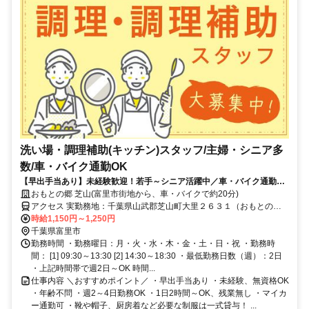
洗い場・調理補助(キッチン)スタッフ/主婦・シニア多
数/車・バイク通勤OK
【早出手当あり】未経験歓迎！若手～シニア活躍中／車・バイク通勤可
（ガソリン代規定支給／駐車場完備）
おもとの郷 芝山(富里市街地から、車・バイクで約20分)
アクセス 実勤務地：千葉県山武郡芝山町大里２６３１（おもとの郷
芝山／富里市街地から、車・バイクで約20分）
時給1,150円～1,250円
千葉県富里市
勤務時間 ・勤務曜日：月・火・水・木・金・土・日・祝 ・勤務時
間： [1] 09:30～13:30 [2] 14:30～18:30 ・最低勤務日数（週）：2日
・上記時間帯で週2日～OK 時間...
仕事内容 ＼おすすめポイント／ ・早出手当あり ・未経験、無資格OK
・年齢不問 ・週2～4日勤務OK ・1日2時間～OK、残業無し ・マイカ
ー通勤可 ・靴や帽子、厨房着など必要な制服は一式貸与！ ...