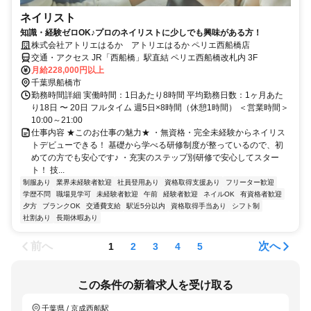
ネイリスト
知識・経験ゼロOK♪プロのネイリストに少しでも興味がある方！
株式会社アトリエはるか アトリエはるか ペリエ西船橋店
交通・アクセス JR「西船橋」駅直結 ペリエ西船橋改札内 3F
月給228,000円以上
千葉県船橋市
勤務時間詳細 実働時間：1日あたり8時間 平均勤務日数：1ヶ月あた
り18日 〜 20日 フルタイム 週5日×8時間（休憩1時間） ＜営業時間＞
10:00～21:00
仕事内容 ★このお仕事の魅力★ ・無資格・完全未経験からネイリス
トデビューできる！ 基礎から学べる研修制度が整っているので、初
めての方でも安心です♪ ・充実のステップ別研修で安心してスター
ト！ 技...
制服あり
業界未経験者歓迎
社員登用あり
資格取得支援あり
フリーター歓迎
学歴不問
職場見学可
未経験者歓迎
午前
経験者歓迎
ネイルOK
有資格者歓迎
夕方
ブランクOK
交通費支給
駅近5分以内
資格取得手当あり
シフト制
社割あり
長期休暇あり
前へ
次へ
1
2
3
4
5
この条件の新着求人を受け取る
千葉県 / 京成西船駅