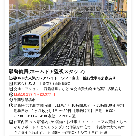
駅警備員(ホームドア監視スタッフ)
短期OK✨大人気のレアバイト｜シフト自由｜他お仕事も多数あり
株式会社JSS 千葉支社(西船橋駅)
交通・アクセス 「西船橋駅」など ★交通費支給 ★他案件多数あり
日給16,157円～23,377円
千葉県船橋市
勤務時間詳細 実働時間：1日あたり10時間30分 〜 13時間30分 平均
勤務日数：1ヶ月あたり4日 〜 20日 【勤務時間】 日勤｜9:00～
21:00、8:00～19:00 夜勤｜21:00～翌...
仕事内容 ＜＜ 駅構内での警備のお仕事！ ＞＞ マニュアル完備 × しっ
かりサポート！ とてもシンプルな作業が中心で、 未経験の方でもす
ぐに覚えられます。 ✨ 週0日～短期OK！シフト自由 ✨ 経...