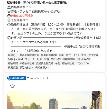
駅徒歩3分！朝だけ3時間の月水金の固定勤務♪
西船橋本社ビル
交通・アクセス 西船橋駅から 徒歩3分
時給1,300円以上
千葉県船橋市
勤務時間詳細 【勤務時間】 8:00～11:00（実働3時間） 【勤務曜日】
月・水・金の固定勤務 ※月・水・金が祝日の場合も勤務となりま
す。 固定シフトのため、 予定が立てやすい働き方です。
仕事内容 ━━━━━━━━━━━━━━━━━ ✨朝の3時間だけ＆駅
チカ✨ ✨コツコツ進める簡単清掃✨
━━━━━━━━━━━━━━━━━ 「午前中だけ/固定の日程で働
きたい」 「人間関係に気を遣わ...
制服あり
業界未経験者歓迎
扶養内勤務OK
副業・WワークOK
主婦・主夫歓迎
60代も応募可
フリーター歓迎
早朝
学歴不問
固定時間制
平日のみOK
経験不問
未経験者歓迎
交通費全額支給
午前
経験者歓迎
ブランクOK
長期歓迎
駅近5分以内
長期休暇あり
アルバイト・パート