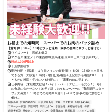
お昼までの短時間 スーパーでのお肉のパック詰め
【週3日/1日5h～】13時ピタッと退勤！家事の合間にサクっと稼げる♪
ワイズマート 西船本郷店
アクセス 東京メトロ東西線/東葉高速線 原木中山東口徒歩約13分、京
成本線 東中山南口徒歩約14分、ＪＲ武蔵野線 西船橋南口徒歩約16分
時給1,200円以上
西船橋駅・原木中山駅徒歩15分／自転車OK
千葉県船橋市
勤務時間 ＜週3日～＆午前メインの短時間!!＞ 8:00～13:00 ※土日祝
できる方、大歓迎！ 時間・曜日は応相談＆上記以外も相談OK！ 「子
どもが幼稚園・学校にいる時間に」 「家事の前に昼まで...
仕事内容 【未経験大歓迎！バイト・パートデビューも安心！】 毎日
の食卓に欠かせない！地元で親しまれるスーパーの「畜産部門スタッ
フ」大募集！ 13時までの短時間＆週3日～OKで 家事の前に無理なく
働け...
制服あり
扶養内勤務OK
社員登用あり
主婦・主夫歓迎
60代も応募可
フリーター歓迎
学歴不問
平日のみOK
学生歓迎
未経験者歓迎
午前
経験者歓迎
研修あり
ブランクOK
交通費支給
長期歓迎
フルタイム歓迎