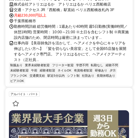
株式会社アトリエはるか アトリエはるか ペリエ西船橋店
交通・アクセス JR「西船橋」駅直結 ペリエ西船橋改札内 3F
月給230,000円以上
千葉県船橋市
勤務時間詳細 総労働時間：1週あたり40時間 週5日勤務(実働8時間／
休憩1時間) 営業時間： 10:00～21:00 ※土日を含むシフト制 ※商業施
設内店舗のため、閉店時間は厳密に決まっています...
仕事内容 【美容師免許を活かして、ヘアメイクを中心にキャリアを
伸ばしたい方へ】 「髪を切らない美容室」として全国65店舗を展開
するヘアメイク専門店。 アトリエはるかにて、ヘアメイクアーティ
スト（正社員...
制服あり
業界未経験者歓迎
フリーター歓迎
学歴不問
転勤なし
経験不問
未経験者歓迎
午前
経験者歓迎
ネイルOK
有資格者歓迎
研修あり
夕方
ブランクOK
交通費支給
駅近5分以内
シフト制
社割あり
長期休暇あり
ピアスOK
アルバイト・パート