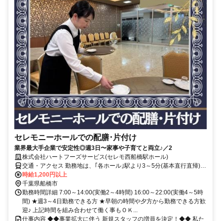
セレモニーホールでの配膳･片付け
業界最大手企業で安定性◎週3日〜家事や子育てと両立♪／2
株式会社ハートフーズサービス(セレモ西船橋駅ホール)
交通・アクセス 勤務地は、｢各ホール｣駅より3～5分(基本直行直帰)の
駅近現場多数
時給1,200円以上
千葉県船橋市
勤務時間詳細 7:00～14:00(実働2～4時間) 16:00～22:00(実働4～5時
間) ★週3～4日勤務できる方 ★早朝の時間や夕方から勤務できる方歓
迎♪ 上記時間を組み合わせて働く事もＯＫ...
仕事内容 ◆◆事業拡大に伴う 新規スタッフの増員を決定！◆◆ 私た