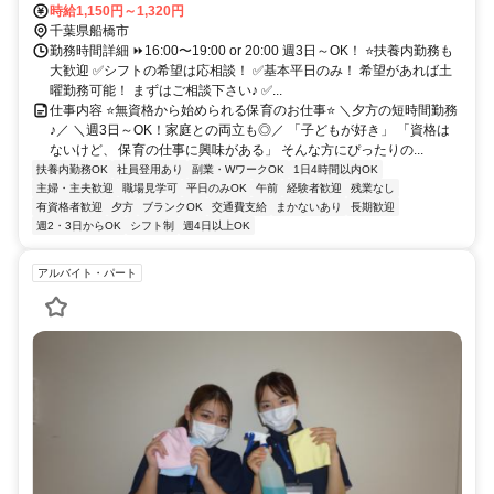
時給1,150円～1,320円
千葉県船橋市
勤務時間詳細 ⏩16:00〜19:00 or 20:00 週3日～OK！ ⭐扶養内勤務も
大歓迎 ✅シフトの希望は応相談！ ✅基本平日のみ！ 希望があれば土
曜勤務可能！ まずはご相談下さい♪ ✅...
仕事内容 ⭐無資格から始められる保育のお仕事⭐ ＼夕方の短時間勤務
♪／ ＼週3日～OK！家庭との両立も◎／ 「子どもが好き」 「資格は
ないけど、 保育の仕事に興味がある」 そんな方にぴったりの...
扶養内勤務OK
社員登用あり
副業・WワークOK
1日4時間以内OK
主婦・主夫歓迎
職場見学可
平日のみOK
午前
経験者歓迎
残業なし
有資格者歓迎
夕方
ブランクOK
交通費支給
まかないあり
長期歓迎
週2・3日からOK
シフト制
週4日以上OK
アルバイト・パート