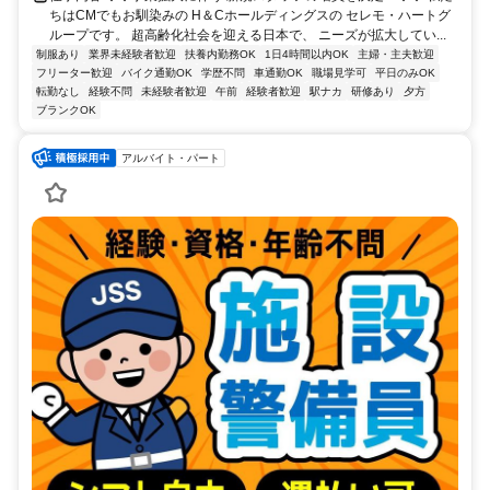
ちはCMでもお馴染みの H＆Cホールディングスの セレモ・ハートグ
ループです。 超高齢化社会を迎える日本で、 ニーズが拡大してい...
制服あり
業界未経験者歓迎
扶養内勤務OK
1日4時間以内OK
主婦・主夫歓迎
フリーター歓迎
バイク通勤OK
学歴不問
車通勤OK
職場見学可
平日のみOK
転勤なし
経験不問
未経験者歓迎
午前
経験者歓迎
駅ナカ
研修あり
夕方
ブランクOK
アルバイト・パート