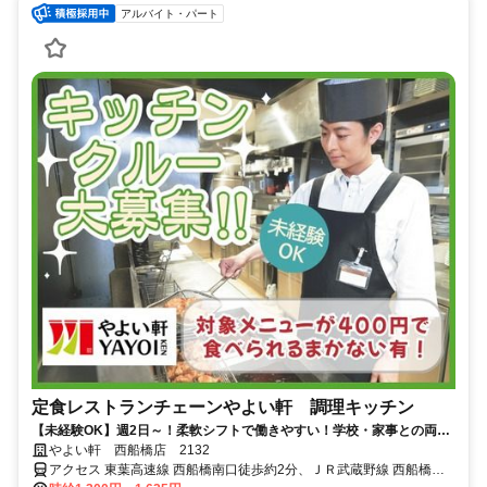
アルバイト・パート
定食レストランチェーンやよい軒 調理キッチン
【未経験OK】週2日～！柔軟シフトで働きやすい！学校・家事との両立
◎＜オンライン面接実施中＞
やよい軒 西船橋店 2132
アクセス 東葉高速線 西船橋南口徒歩約2分、ＪＲ武蔵野線 西船橋南