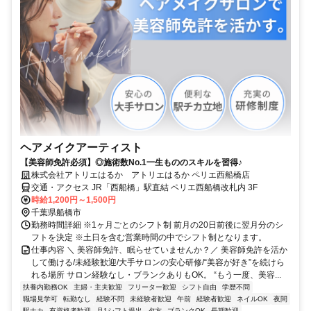
ヘアメイクアーティスト
【美容師免許必須】◎施術数No.1一生もののスキルを習得♪
株式会社アトリエはるか アトリエはるか ペリエ西船橋店
交通・アクセス JR「西船橋」駅直結 ペリエ西船橋改札内 3F
時給1,200円～1,500円
千葉県船橋市
勤務時間詳細 ※1ヶ月ごとのシフト制 前月の20日前後に翌月分のシ
フトを決定 ※土日を含む営業時間の中でシフト制となります。
仕事内容 ＼ 美容師免許、眠らせていませんか？／ 美容師免許を活か
して働ける/未経験歓迎/大手サロンの安心研修/“美容が好き”を続けら
れる場所 サロン経験なし・ブランクありもOK。 “もう一度、美容...
扶養内勤務OK
主婦・主夫歓迎
フリーター歓迎
シフト自由
学歴不問
職場見学可
転勤なし
経験不問
未経験者歓迎
午前
経験者歓迎
ネイルOK
夜間
駅ナカ
有資格者歓迎
月1シフト提出
夕方
ブランクOK
長期歓迎