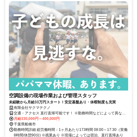
空調設備の現場作業および管理スタッフ
未経験から月給33万円スタート！安定基盤あり・休暇制度も充実
有限会社サクマテクノ
交通・アクセス 直行直帰可能です！ ※勤務時間などによって異なる
場合もございます。
月給330,000円～400,000円
千葉県船橋市
勤務時間詳細 総労働時間：1ヶ月あたり173時間 08:00～17:30（実働
8時間/休憩90分) ※残業あり ※現場によっては宿泊、直行直帰あり