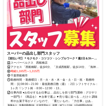
スーパーの品出し部門スタッフ
【前払い可】＊モクモク・コツコツ・シンプルワーク＊週2日＆3h～シ
フト相談OK！扶養内でも働けます♪
スーパーベルクス 西船橋店
アクセス 「西船橋駅」徒歩6分、「京成西船駅」徒歩14分、「海神
駅」徒歩19分★自転車通勤OK
時給1,165円～1,315円
千葉県船橋市
勤務時間 ・勤務曜日：月・火・水・木・金・土・日・祝 ・勤務時
間： [1] 08:00～21:00 ・最低勤務日数（週）：2日 シフトサイクル：
1ヶ月 ▽シフト例 ・8:00～12:00 ・13...
仕事内容 ●お任せするお仕事は… 品出しを担う部門(通称：グロサリ
ー部門)！ 《商品を》 ▼台車で運ぶ ▼売り場に並べる …だけ☆ 調味
料やお菓子等がメインなので、 「重たいもの」「力仕事」はあ...
制服あり
扶養内勤務OK
社員登用あり
副業・WワークOK
1日4時間以内OK