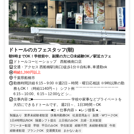
ドトールのカフェスタッフ(朝)
朝9時までOK！学校前や、副業の方に◎未経験OK／駅近カフェ
ドトールコーヒーショップ 西船橋南口店
交通・アクセス 西船橋駅(南口)徒歩1分※自転車､車通勤ok
時給1,390円以上
千葉県船橋市
勤務時間詳細 6:15～9:00 ※週2日～時間・曜日応相談 ※9時以降の勤
務もOK！（時給1140円～） シフト例 ￣￣￣￣￣￣￣￣￣￣￣￣
6:15～10:00、6:15～12:00など シ...
仕事内容 □■────────────── 学校や家事などプライベートを
大切にできるドトールです。 週2日～、1日3時間～OK
──────────────■□ ＜仕事内容＞ ●レジ接客 ●...
制服あり
業界未経験者歓迎
扶養内勤務OK
社員登用あり
副業・WワークOK
1日4時間以内OK
隔週シフト提出
土日祝のみOK
主婦・主夫歓迎
フリーター歓迎
早朝
平日のみOK
学生歓迎
経験不問
未経験者歓迎
午前
経験者歓迎
ブランクOK
交通費支給
まかないあり