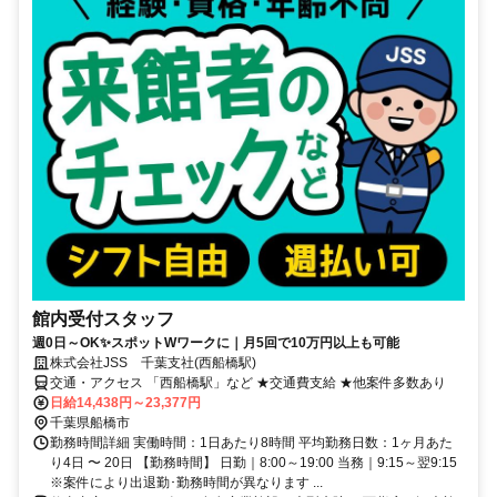
館内受付スタッフ
週0日～OK✨スポットWワークに｜月5回で10万円以上も可能
株式会社JSS 千葉支社(西船橋駅)
交通・アクセス 「西船橋駅」など ★交通費支給 ★他案件多数あり
日給14,438円～23,377円
千葉県船橋市
勤務時間詳細 実働時間：1日あたり8時間 平均勤務日数：1ヶ月あた
り4日 〜 20日 【勤務時間】 日勤｜8:00～19:00 当務｜9:15～翌9:15
※案件により出退勤･勤務時間が異なります ...