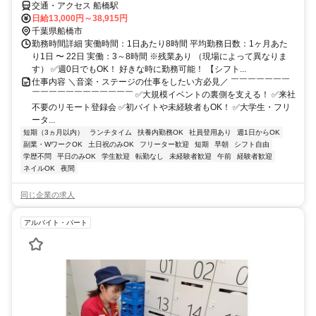
交通・アクセス 船橋駅
日給13,000円～38,915円
千葉県船橋市
勤務時間詳細 実働時間：1日あたり8時間 平均勤務日数：1ヶ月あた
り1日 〜 22日 実働：3～8時間 ※残業あり （現場によって異なりま
す） ✅週0日でもOK！ 好きな時に勤務可能！ 【シフト...
仕事内容 ＼音楽・ステージの仕事をしたい方必見／ ￣￣￣￣￣￣￣
￣￣￣￣￣￣￣￣￣￣￣￣ ✅大規模イベントの裏側を支える！ ✅来社
不要のリモート登録会 ✅初バイトや未経験者もOK！ ✅大学生・フリ
ータ...
短期（3ヵ月以内）
ランチタイム
扶養内勤務OK
社員登用あり
週1日からOK
副業・WワークOK
土日祝のみOK
フリーター歓迎
短期
早朝
シフト自由
学歴不問
平日のみOK
学生歓迎
転勤なし
未経験者歓迎
午前
経験者歓迎
ネイルOK
夜間
同じ企業の求人
アルバイト・パート