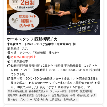
ホールスタッフ|西船橋駅チカ
未経験スタートの20～30代が活躍中！完全週休2日制
鉄板焼 九九
交通・アクセス 「西船橋駅」徒歩3分
月給250,000円以上
千葉県船橋市
勤務時間詳細 実働時間：1日あたり8時間 平均勤務日数：1ヶ月あた
り19日 〜 21日 【勤務時間】 09:00～18:00 14:00～23:00 ⏩上記時間
でシフト制
仕事内容 ＼20代・30代の未経験スタート多数！／ ▶完全週休2日＆
長期休暇あり ▶家族連れやカップルが多い“温かい雰囲気”のお店 ▶最
近、10代で入社した社員もいます！ 西船橋駅チカにある、 アッ...
業界未経験者歓迎
資格取得支援あり
フリーター歓迎
学歴不問
固定時間制
経験不問
未経験者歓迎
住宅手当あり
交通費全額支給
午前
経験者歓迎
夕方
賞与あり
ブランクOK
駅近5分以内
土日祝休み
食事補助あり