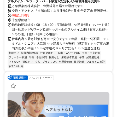
フルタイム・Wワーク・パート歓迎✨安定収入✨福利厚生も充実✨
万葉倶楽部株式会社 豊洲場外市場での勤務です✨
交通・アクセス 「市場前駅」より徒歩1分✨豊洲 千客万来 豊洲場外市
場駐車場での勤務です✨
時給1,350円
千葉県船橋市
勤務時間詳細 9：00～18：00（実働8時間、休憩1時間） ✨パート週2
回～歓迎✨ ✨Wワーク歓迎✨ ✨月～金のフルタイム働ける方大歓迎✨
✨その他、日数・時間は応相談✨
仕事内容 ✨暑さ対策も万全で安心です✨ ✨年齢・経験一切不問！ ✨ ✨
ミドル・シニアも大活躍 ✨ ✨温泉入浴が無料（規定有）✨ ✨万葉の湯
内の食事が半額！✨ ✨定年後のキャリアにも！ ✨ ✨適度な運動...
制服あり
扶養内勤務OK
社員登用あり
副業・WワークOK
主婦・主夫歓迎
フリーター歓迎
早朝
学歴不問
転勤なし
未経験者歓迎
午前
経験者歓迎
ネイルOK
研修あり
夕方
ブランクOK
交通費支給
長期歓迎
フルタイム歓迎
駅近5分以内
アルバイト・パート