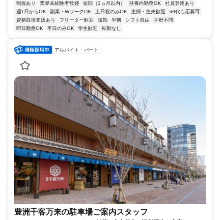
制服あり
業界未経験者歓迎
短期（3ヵ月以内）
扶養内勤務OK
社員登用あり
週1日からOK
副業・WワークOK
土日祝のみOK
主婦・主夫歓迎
60代も応募可
資格取得支援あり
フリーター歓迎
短期
早朝
シフト自由
学歴不問
即日勤務OK
平日のみOK
学生歓迎
転勤なし
アルバイト・パート
豊洲千客万来の駐車場ご案内スタッフ