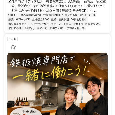
仕事内容 オフィスビル、有名商業施設、大型病院、 百貨店、観光施
設、量販店などでの 施設警備のお仕事をおまかせ！ ✨ 週0日もOK！
都合に合わせて働ける ✨ 経験不問！無資格･未経験OK！ ✨ ...
制服あり
業界未経験者歓迎
扶養内勤務OK
社員登用あり
週1日からOK
副業・WワークOK
土日祝のみOK
主婦・主夫歓迎
60代も応募可
資格取得支援あり
フリーター歓迎
早朝
シフト自由
学歴不問
即日勤務OK
平日のみOK
転勤なし
経験不問
未経験者歓迎
交通費全額支給
正社員