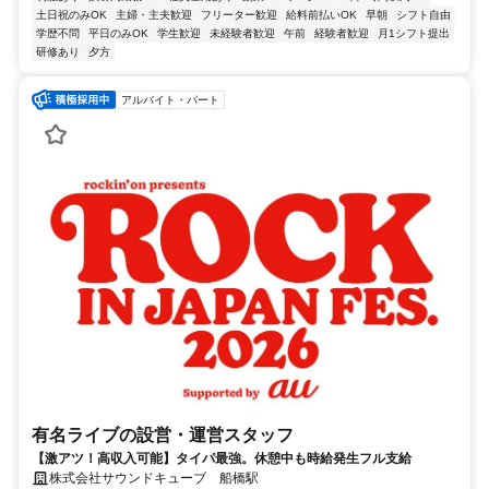
土日祝のみOK
主婦・主夫歓迎
フリーター歓迎
給料前払いOK
早朝
シフト自由
学歴不問
平日のみOK
学生歓迎
未経験者歓迎
午前
経験者歓迎
月1シフト提出
研修あり
夕方
アルバイト・パート
有名ライブの設営・運営スタッフ
【激アツ！高収入可能】タイパ最強。休憩中も時給発生フル支給
株式会社サウンドキューブ 船橋駅