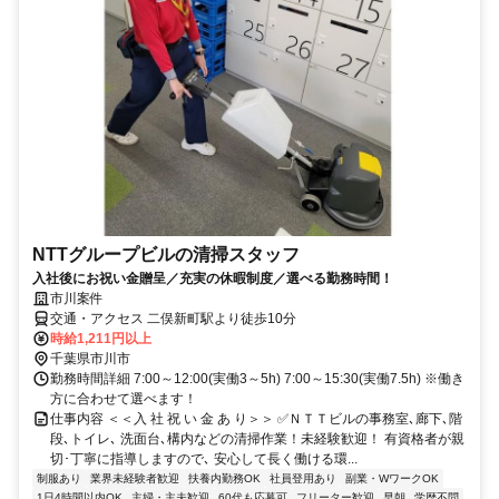
NTTグループビルの清掃スタッフ
入社後にお祝い金贈呈／充実の休暇制度／選べる勤務時間！
市川案件
交通・アクセス 二俣新町駅より徒歩10分
時給1,211円以上
千葉県市川市
勤務時間詳細 7:00～12:00(実働3～5h) 7:00～15:30(実働7.5h) ※働き
方に合わせて選べます！
仕事内容 ＜＜入 社 祝 い 金 あ り＞＞ ✅ＮＴＴビルの事務室､廊下､階
段､トイレ､ 洗面台､構内などの清掃作業！未経験歓迎！ 有資格者が親
切･丁寧に指導しますので､ 安心して長く働ける環...
制服あり
業界未経験者歓迎
扶養内勤務OK
社員登用あり
副業・WワークOK
1日4時間以内OK
主婦・主夫歓迎
60代も応募可
フリーター歓迎
早朝
学歴不問