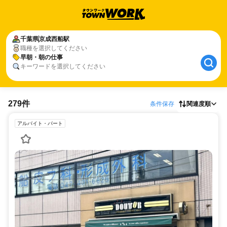
千葉県
京成西船駅
職種を選択してください
早朝・朝の仕事
キーワードを選択してください
279件
条件保存
関連度順
アルバイト・パート