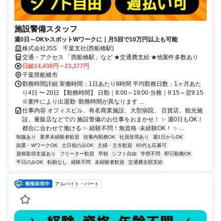
施設警備スタッフ
週0日～OK✨スポットWワークに｜月5回で10万円以上も可能
株式会社JSS 千葉支社(西船橋駅)
交通・アクセス 「西船橋駅」など ★交通費支給 ★他案件多数あり
日給14,438円～23,377円
千葉県船橋市
勤務時間詳細 実働時間：1日あたり8時間 平均勤務日数：1ヶ月あた
り4日 〜 20日 【勤務時間】 日勤｜8:00～19:00 当務｜9:15～翌9:15
※案件により出退勤･勤務時間が異なります ...
仕事内容 オフィスビル、有名商業施設、大型病院、 百貨店、観光施
設、量販店などでの 施設警備のお仕事をおまかせ！ ✨ 週0日もOK！
都合に合わせて働ける ✨ 経験不問！無資格･未経験OK！ ✨ ...
制服あり
業界未経験者歓迎
扶養内勤務OK
社員登用あり
週1日からOK
副業・WワークOK
土日祝のみOK
主婦・主夫歓迎
60代も応募可
資格取得支援あり
フリーター歓迎
早朝
シフト自由
学歴不問
即日勤務OK
平日のみOK
転勤なし
経験不問
未経験者歓迎
交通費全額支給
アルバイト・パート