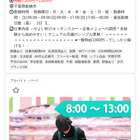
口徒歩約2分、東京メトロ東西線/ＪＲ中央本線 西船橋南口徒歩約2分
時給1,300円～1,625円
西船橋駅南口より徒歩2分
千葉県船橋市
勤務時間 ・勤務曜日：月・火・水・木・金・土・日・祝 ・勤務時
間： [1] 06:00～09:00 [2] 09:00～17:00 [3] 17:00～00:00 ・最低勤務
日数（週）：2日 【...
仕事内容 ＜やよい軒のキッチンクルー＞定食メニューの調理＊未経
験から始めやすい！マニュアル完備のシンプル業務！ ＝＝＝＝＝＝
＝＝＝＝＝＝＝＝＝＝＝＝＝＝＝＝ ●一般時給1300円～でしっかり稼
げる！ ...
制服あり
扶養内勤務OK
社員登用あり
副業・WワークOK
1日4時間以内OK
主婦・主夫歓迎
60代も応募可
フリーター歓迎
早朝
シフト自由
学歴不問
平日のみOK
学生歓迎
未経験者歓迎
午前
経験者歓迎
夜間
研修あり
夕方
ブランクOK
アルバイト・パート