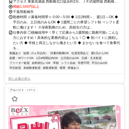
アクセス 東葉高速線 西船橋北口徒歩約2分、ＪＲ武蔵野線 西船橋北
口徒歩約2分、東京メトロ東西線/ＪＲ中央本線 西船橋北口徒歩約2分
時給1,500円以上
千葉県船橋市
勤務時間 ☆募集時間帯☆ 0:00～5:00 ◆ 1日2時間～、週1日～OK ◆
平日のみ、土日祝のみもOK ◆ 1週間ごとの希望シフト制 ⇒シフト柔
軟に働けます！ ※深夜勤務のため、高校生の方は...
仕事内容 ◯積極採用中！早くて応募から1週間後に勤務可能♪ こんな
方におすすめ！具体的な業務内容はこちら！◯ ◆ 初バイトに挑戦し
たい方 ◆ 学校と両立しながら働きたい方 ◆ まかないを食べて食事代
を...
制服あり
短期（3ヵ月以内）
扶養内勤務OK
社員登用あり
週1日からOK
副業・WワークOK
1日4時間以内OK
土日祝のみOK
主婦・主夫歓迎
フリーター歓迎
給料前払いOK
早朝
シフト自由
学歴不問
平日のみOK
学生歓迎
未経験者歓迎
経験者歓迎
夜間
研修あり
同じ企業の求人
アルバイト・パート