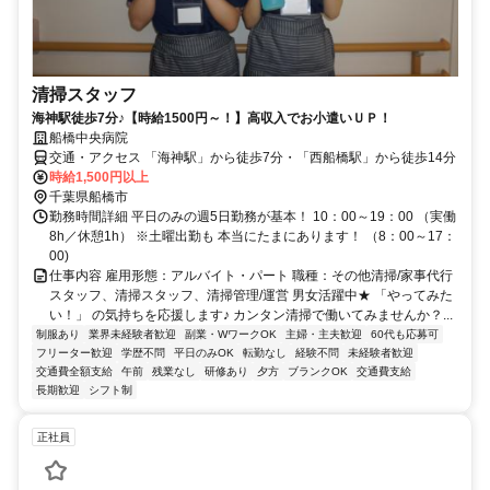
清掃スタッフ
海神駅徒歩7分♪【時給1500円～！】高収入でお小遣いＵＰ！
船橋中央病院
交通・アクセス 「海神駅」から徒歩7分・「西船橋駅」から徒歩14分
時給1,500円以上
千葉県船橋市
勤務時間詳細 平日のみの週5日勤務が基本！ 10：00～19：00 （実働
8h／休憩1h） ※土曜出勤も 本当にたまにあります！ （8：00～17：
00)
仕事内容 雇用形態：アルバイト・パート 職種：その他清掃/家事代行
スタッフ、清掃スタッフ、清掃管理/運営 男女活躍中★ 「やってみた
い！」 の気持ちを応援します♪ カンタン清掃で働いてみませんか？...
制服あり
業界未経験者歓迎
副業・WワークOK
主婦・主夫歓迎
60代も応募可
フリーター歓迎
学歴不問
平日のみOK
転勤なし
経験不問
未経験者歓迎
交通費全額支給
午前
残業なし
研修あり
夕方
ブランクOK
交通費支給
長期歓迎
シフト制
正社員