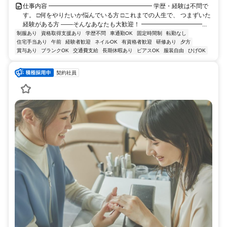
仕事内容 ━━━━━━━━━━━━━━━━━ 学歴・経験は不問で
す。 □何をやりたいか悩んでいる方 □これまでの人生で、 つまずいた
経験がある方 ――そんなあなたも大歓迎！ ━━━━━━━━━━...
制服あり
資格取得支援あり
学歴不問
車通勤OK
固定時間制
転勤なし
住宅手当あり
午前
経験者歓迎
ネイルOK
有資格者歓迎
研修あり
夕方
賞与あり
ブランクOK
交通費支給
長期休暇あり
ピアスOK
服装自由
ひげOK
契約社員