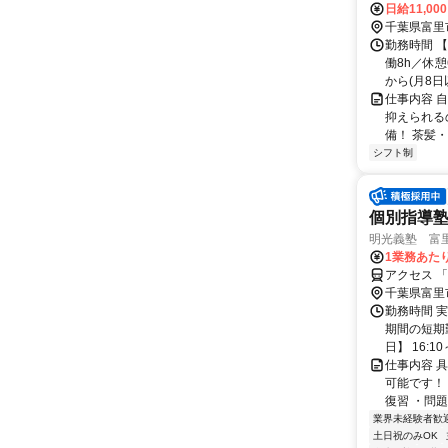
日給11,00
千葉県富里
勤務時間 【
働8h／休
から(月8日以
仕事内容 
抑えられる
備！ 茶髪・
シフト制
個別指導
明光義塾 富里御
1業務あたり
アクセス 
千葉県富里
勤務時間 実
期間の短期
日】 16:10～
仕事内容 
可能です！
復習 ・問題
業界未経験者歓
土日祝のみOK