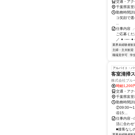
交通・アク
千葉県富里
勤務時間詳細 
コ笑顔で選
...
仕事内容 
ご応募くだ
／ ✦･━･✦･
業界未経験者歓
主婦・主夫歓迎
職場見学可
学
アルバイト・パ
客室清掃
株式会社ブル
時給1,200
交通・アク
千葉県富里
勤務時間詳細
②09:00〜
④15:...
仕事内容 
活に合わせ
■接客なし
業界未経験者歓