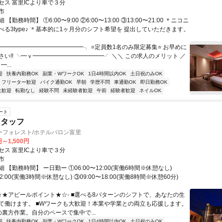
セス 富里ICより車で３分
市
【勤務時間】 ①6:00〜9:00 ②6:00〜13:00 ③13:00〜21:00 ＊ニコニ
べる3type♪ ＊基本的に1ヶ月分のシフト希望を 提出していただきます。
╭━━━━━━━━━━━━━━╮ ⭐定員数1名のみ限定募集⭐ お早めに
さい!! ╰━ｖ━━━━━━━━━━━━╯ ＼＼ この求人のメリット ／
━...
迎
扶養内勤務OK
副業・WワークOK
1日4時間以内OK
土日祝のみOK
フリーター歓迎
バイク通勤OK
早朝
学歴不問
車通勤OK
即日勤務OK
生歓迎
転勤なし
経験不問
未経験者歓迎
午前
経験者歓迎
ネイルOK
ート
スタッフ
ーフォレスト/ホテルバロン富里
円～1,500円
セス 富里ICより車で３分
市
 【勤務時間】 ー日勤ー ①06:00〜12:00(実働6時間※休憩なし)
12:00(実働3時間※休憩なし) ③09:00〜18:00(実働8時間※休憩60分)
-☆★アピールポイント★☆- ■選べる8パターンのシフトで、あなたの生
て働けます。 ■Wワークも大歓迎！本業や学業との両立も応援します。
の裏方作業。自分のペースで集中で...
迎
扶養内勤務OK
副業・WワークOK
1日4時間以内OK
土日祝のみOK