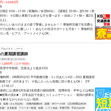
0円～14,062円
市
日勤】8:00～17:00（実働8h／休憩60分） 【夜勤】20:00～翌5:00（実
憩60分） ※日勤と夜勤でお好きな方を選べます ＜自由シフト制＞ 週2日
上)...
自分らしいありのままの姿で警備しませんか！！ 寮無料完備で生活費も
のでお財布にも優しい！！ あなたの生活サポートも万全！！ 寮無料完
ロン毛・ピアス・アートメイクもOK...
アルバイト・パート
塾の夏期講習講師
料教室(303688)
 1,880円（コマ 95分）
「富里中学校前」交差点より徒歩15分
市
働時間：1時間35分/日 平均勤務日数：1ヶ月あたり4日～20日 夏期講習
勤務です（8月末まで） ※気に入ったら長期に切り替えもOK！ 【平
17:45 17...
具体的には 講師1対生徒3名程度の個別指導。 指導科目・学年などは相談
 ■授業の流れ■ ・日常会話で生徒とコミュニケーション ・前回の授業を
を解きながらわからない箇所...
迎
短期（3ヵ月以内）
扶養内勤務OK
副業・WワークOK
1日4時間以内OK
主婦・主夫歓迎
フリーター歓迎
短期
シフト自由
学歴不問
平日のみOK