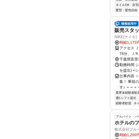
ネイルOK
在宅
髪型・髪色自由
販売スタッフ(
NIKE(ナイキ) C
時給1,175
アクセス 
76分、ＪＲ
千葉県富里
勤務時間 シ
を提出) <シフ
仕事内容 
集！ 事前
す♪ ＝＝＝
業界未経験者歓
週1シフト提出
経験者歓迎
ネ
アルバイト・パ
ホテルの
株式会社ブル
時給1,20