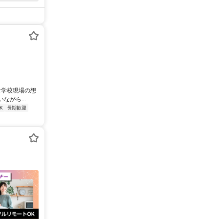
な学校現場の想
がら...
K
長期歓迎