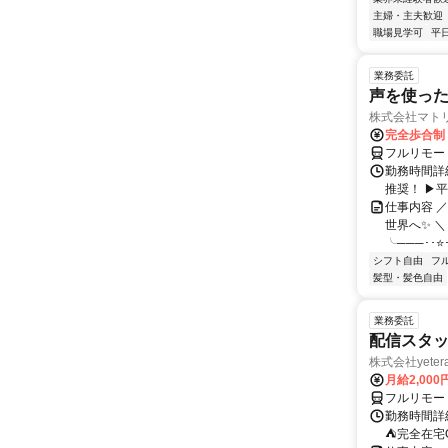
主婦・主夫歓迎
職場見学可
平
業務委託
声を使っ
株式会社マト
完全歩合制
フルリモー
勤務時間詳細
推奨！ ▶
仕事内容 
世界へ✨ ＼
╰───･･⭐･
シフト自由
フ
髪型・髪色自由
業務委託
配信スタッ
株式会社yeter
月給2,000
フルリモー
勤務時間詳
⛺完全在宅