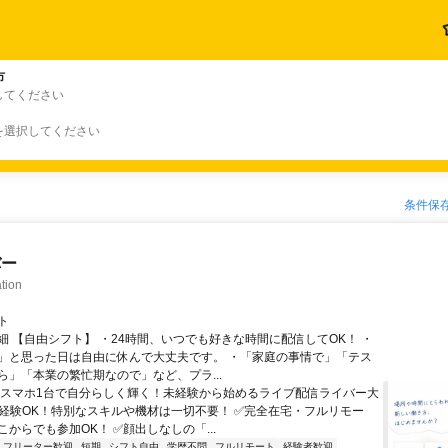
市
してください
を選択してください
条件保
バー
tion
ト
細 【自由シフト】 ・24時間、いつでも好きな時間に配信してOK！ ・
」と思った日は自由に休んで大丈夫です。 ・「家庭の事情で」「テス
ら」「本業の繁忙期なので」など、プラ...
＼スマホ1台で自分らしく輝く！未経験から始めるライブ配信ライバー大
未経験OK！特別なスキルや機材は一切不要！ ✅完全在宅・フルリモー
からでも参加OK！ ✅顔出しなしの「...
フリーター歓迎
短期
シフト自由
学歴不問
フルリモート
経験者歓迎