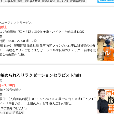
なし
経験不問
英語
未経験者歓迎
経験者歓迎
ネイルOK
有資格者歓迎
ーユーアシストサービス
0円以上
交通アクセス JR成田線「酒々井駅」車9分 ★車・バイク・自転車通勤OK
市
 18:00～22:00 週3～◎
職種 仕分け 雇用形態 派遣社員 仕事内容 メインのお仕事は雑貨等の仕分
！ ・荷物をエリアごとに仕分け ・ラベルや伝票のチェック ・台車を使
1kg未満から20...
始められるリラクゼーションセラピスト/mls
店
円～3,510円
クセス: 国道409号線沿い
市
日: 【入店可能時間】 09：00〜24：00の間で自由！ ※週1日〜／1日
✅ ※「平日のみ」「土日のみ」も可 ※入店3ヶ月間...
「手に職をつけたい」 ...
シフト自由
昇給あり