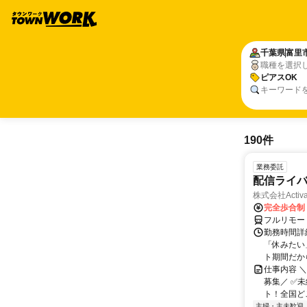
千葉県
富里
職種を選択
ピアスOK
キーワード
190件
業務委託
配信ライ
株式会社Activa
完全歩合制
フルリモー
勤務時間詳
「休みたい
ト期間だか
仕事内容 
募集／ ✅
ト！全国どこ
主婦・主夫歓迎