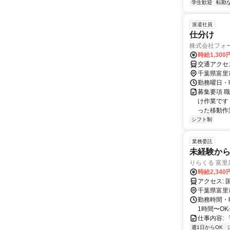
学生歓迎
転勤
派遣社員
仕分け
株式会社フォ
時給1,30
千葉県富里
勤務曜日・時間
募集要項 
け作業です
った移動作業 
シフト制
業務委託
未経験から
りらくる 富里
時給2,340
ア
千葉県富里
勤務時間・曜
1時間〜OK
仕事内容: 
週1日からOK