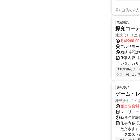
同じ企業の求人
業務委託
探究コー
株式会社ミエ
月給200,0
フルリモー
勤務時間詳細
仕事内容 
いを、カリ
社員登用あり
シフト制
ピアス
業務委託
ゲーム・
株式会社マイ
完全歩合制
フルリモー
勤務時間詳
仕事内容 
ただきます
・クエスト
フルリモート