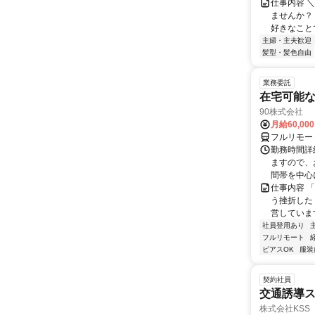
仕事内容 ＼
ませんか？
好きなことで
主婦・主夫歓迎
髪型・髪色自由
業務委託
在宅可能
90株式会社
月給60,00
フルリモー
勤務時間詳
ますので、お
間帯を中心に
仕事内容 
う挫折したく
営しています
社員登用あり
フルリモート
ピアスOK
服装
契約社員
交通誘導
株式会社KSS