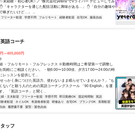
✨未経験・初心者OK✨／ "株式会社yetera"でVライバー デビューしてみ
 ✋「キャラクターを通じた配信活動に興味がある…」 ✋「自分の趣味や
稼ぎたいけど…」 ...
フリーター歓迎
学歴不問
フルリモート
経験者歓迎
在宅OK
服装自由
な英語コーチ
0円～405,000円
ト
細 ・フルリモート・フルフレックス ※勤務時間はご希望第一で調整し
気軽にご相談ください。 ・朝6:00〜10:00頃、夕方17:00〜24:00の時
レッスンを提供して...
「せっかく身につけた英語力、使わないまま眠らせていませんか？」 “も
ない”と願う人のための英語コーチングスクール 「90 English」を運
。 「英語コーチ」と聞く...
主婦・主夫歓迎
フリーター歓迎
学歴不問
即日勤務OK
固定時間制
英語
経験者歓迎
ネイルOK
有資格者歓迎
研修あり
在宅OK
ブランクOK
長期歓迎
自由
履歴書不要
髪型・髪色自由
スタッフ