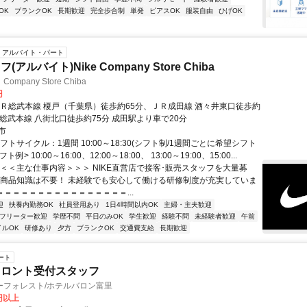
OK
ブランクOK
長期歓迎
完全歩合制
単発
ピアスOK
服装自由
ひげOK
アルバイト・パート
アルバイト)Nike Company Store Chiba
ompany Store Chiba
円
ＪＲ総武本線 榎戸（千葉県）徒歩約65分、ＪＲ成田線 酒々井東口徒歩約
総武本線 八街北口徒歩約75分 成田駅より車で20分
市
フトサイクル：1週間 10:00～18:30(シフト制/1週間ごとに希望シフト
ト例> 10:00～16:00、12:00～18:00、 13:00～19:00、15:00...
＜＜＜主な仕事内容＞＞＞ NIKE直営店で接客･販売スタッフを大量募
の商品知識は不要！ 未経験でも安心して働ける研修制度が充実していま
＝＝＝＝＝＝＝＝＝＝＝＝＝＝＝＝...
迎
扶養内勤務OK
社員登用あり
1日4時間以内OK
主婦・主夫歓迎
フリーター歓迎
学歴不問
平日のみOK
学生歓迎
経験不問
未経験者歓迎
午前
イルOK
研修あり
夕方
ブランクOK
交通費支給
長期歓迎
ート
フロント受付スタッフ
ーフォレスト/ホテルバロン富里
0円以上