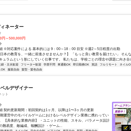
ディネーター
タ
00円～500,000円
ト
 ※対応案件による 基本的には 9：00～18：00 目安 ※週2～5日程度の出勤
【日本の教育を、一緒に前進させませんか？】 「もっと良い教育を届けたい」 そん
キュラムという形にしていく仕事です。 私たちは、学校ごとの理念や課題に向き合いな
主婦・主夫歓迎
フリーター歓迎
学歴不問
車通勤OK
即日勤務OK
英語
フルリモート
ネイルO
OK
服装自由
髪型・髪色自由
レベルデザイナー
ネット
ト
細 契約更新期間：初回契約は1ヶ月、以降は1〜3ヶ月の更新
長期運営中のモバイルゲームにおけるレベルデザイン業務に携わってい
。 【具体的な業務内容】 ・ユニットの性能、スキル、パラメータ設計
の難易度、敵編成、報酬設計 ・ゲーム...
経験者歓迎
ネイルOK
完全歩合制
ピアスOK
服装自由
髪型・髪色自由