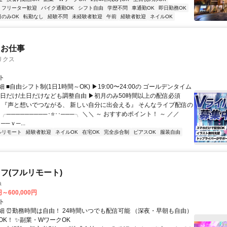
フリーター歓迎
バイク通勤OK
シフト自由
学歴不問
車通勤OK
即日勤務OK
日のみOK
転勤なし
経験不問
未経験者歓迎
午前
経験者歓迎
ネイルOK
たお仕事
リクス
ト
 ■自由シフト制(1日1時間～OK) ▶19:00〜24:00の ゴールデンタイム
平日だけ/土日だけなども調整自由 ▶初月のみ50時間以上の配信必須
／ 『声と想いでつながる、 新しい自分に出会える』 そんなライブ配信の
 ╭─────────･⭐･･───╮ ＼＼ ～ おすすめポイント！ ～ ／／
──ｖ─...
ルリモート
経験者歓迎
ネイルOK
在宅OK
完全歩合制
ピアスOK
服装自由
フ(フルリモート)
a
円～600,000円
ト
細 ⏰勤務時間は自由！ 24時間いつでも配信可能 （深夜・早朝も自由）
OK！ ✨副業・WワークOK