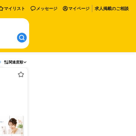
マイリスト
メッセージ
マイページ
求人掲載のご相談
存
関連度順