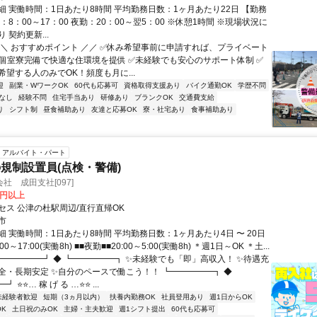
細 実働時間：1日あたり8時間 平均勤務日数：1ヶ月あたり22日 【勤務
：8：00～17：00 夜勤：20：00～翌5：00 ※休憩1時間 ※現場状況に
 契約更新...
＼＼ おすすめポイント ／／ ✅休み希望事前に申請すれば、プライベート
✅個室寮完備で快適な住環境を提供 ✅未経験でも安心のサポート体制 ✅
希望する人のみでOK！頻度も月に...
迎
副業・WワークOK
60代も応募可
資格取得支援あり
バイク通勤OK
学歴不問
なし
経験不問
住宅手当あり
研修あり
ブランクOK
交通費支給
り
シフト制
昼食補助あり
友達と応募OK
寮・社宅あり
食事補助あり
アルバイト・パート
規制設置員(点検・警備)
社 成田支社[097]
0円以上
セス 公津の杜駅周辺/直行直帰OK
市
 実働時間：1日あたり8時間 平均勤務日数：1ヶ月あたり4日 〜 20日
00～17:00(実働8h) ■■夜勤■■20:00～5:00(実働8h) ＊週1日～OK ＊土...
┏━━━━━┛ ◆ ┗━━━━━┓ ✨未経験でも「即」高収入！ ✨待遇充
全・長期安定 ✨自分のペースで働こう！！ ┗━━━━━┓ ◆
 ⭐⭐… 稼 げ る …⭐⭐ ...
未経験者歓迎
短期（3ヵ月以内）
扶養内勤務OK
社員登用あり
週1日からOK
K
土日祝のみOK
主婦・主夫歓迎
週1シフト提出
60代も応募可