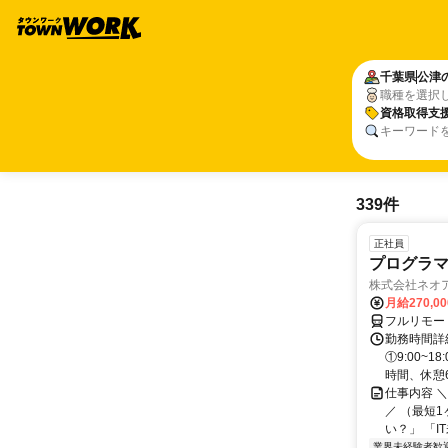
千葉県
公津
職種を選択
資格取得支
キーワード
339件
正社員
プログラマ
株式会社ネオ
月給270,0
フルリモー
勤務時間詳細
①9:00~
時間、休憩6.
仕事内容 
／ （最短
い？」 「I
業界未経験者歓