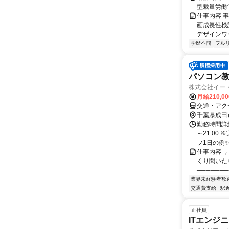
型裁量労働
仕事内容 
画成長性検
デザインワ
学歴不問
フル
パソコン
株式会社イー
月給210,0
交通・アク
千葉県成田
勤務時間詳細
～21:00
フ1日の例✨✦
仕事内容 ╭
くり聞いた
───────
業界未経験者歓
交通費支給
駅
正社員
ITエンジ