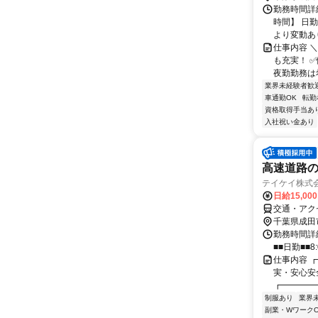
勤務時間詳
時間】 日勤
より変動あり
仕事内容 
も充実！ 
夜勤勤務は
業界未経験者歓
車通勤OK
転勤
資格取得手当あ
入社祝い金あり
高速道路の
テイケイ株式会
日給15,00
交通・アク
千葉県成田
勤務時間詳細
■■日勤■■8:
仕事内容 
実・安心安
┏━━━━━┛
制服あり
業界
副業・WワークO