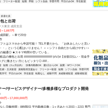
り
フリーター歓迎
短期
早朝
シフト自由
学歴不問
平日のみOK
学生歓迎
派遣社員
梱包と出荷
クス東京 成田支店
円～1,667円
「成田駅」～車で20分
市
シフトはスマホから申請可能！ TEL不要だから、「お休みしたいと言い
・・」という心配はいりません！ ＜＜シフト自由だから続けやすい＞
の融通◎ ★スキマ時間や空いている...
包と出荷 /////////////////////////////////////// (σ'u')σ【全額日払い・現金手
グに働きたい方にもピッタリ◎ //////...
迎
短期（3ヵ月以内）
扶養内勤務OK
週1日からOK
副業・WワークOK
主婦・主夫歓迎
資格取得支援あり
フリーター歓迎
短期
シフト自由
学歴不問
見学可
平日のみOK
学生歓迎
転勤なし
経験不問
未経験者歓迎
経験者歓迎
ナー/サービスデザイナー/多種多様なプロダクト開発
h
000円～17,000,000円
ト
なし労働時間：8時間/日 平均勤務日数：1ヶ月あたり20日～22日 専門