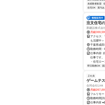
未経験者歓迎
在宅OK
賞与あ
注文住宅の
郡建設株式会社
月給300,5
アクセス: 「公津の杜駅」より車6分 ※車通勤OK ＜下記エリアから通うスタッフ
も活躍中＞
千葉県成田
勤務時間・曜
仕事内容:
仕事です。
・住宅ロー
即日勤務OK
固
正社員
ゲームテ
合同会社Link
月給267,0
フルリモー
勤務時間詳細
仕事内容 