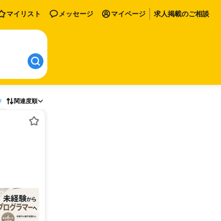
マイリスト
メッセージ
マイページ
求人掲載のご相談
存
関連度順