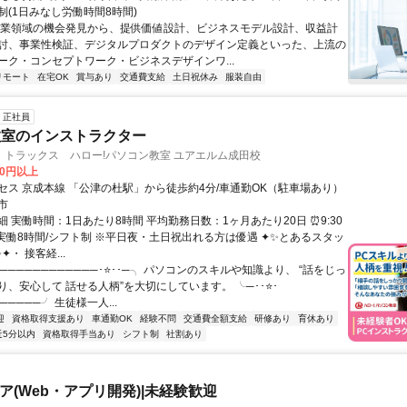
制(1日みなし労働時間8時間)
事業領域の機会発見から、提供価値設計、ビジネスモデル設計、収益計
討、事業性検証、デジタルプロダクトのデザイン定義といった、上流の
ーク・コンセプトワーク・ビジネスデザインワ...
リモート
在宅OK
賞与あり
交通費支給
土日祝休み
服装自由
正社員
教室のインストラクター
・トラックス ハロー!パソコン教室 ユアエルム成田校
00円以上
セス 京成本線 「公津の杜駅」から徒歩約4分/車通勤OK（駐車場あり）
市
 実働時間：1日あたり8時間 平均勤務日数：1ヶ月あたり20日 ⏰9:30
 ※実働8時間/シフト制 ※平日夜・土日祝出れる方は優遇 ✦✨とあるスタッ
・ 接客経...
────────────･⭐･･─╮ パソコンのスキルや知識より、 “話をじっ
り、安心して 話せる人柄”を大切にしています。 ╰─･･⭐･
─────╯ 生徒様一人...
迎
資格取得支援あり
車通勤OK
経験不問
交通費全額支給
研修あり
育休あり
近5分以内
資格取得手当あり
シフト制
社割あり
ニア(Web・アプリ開発)|未経験歓迎