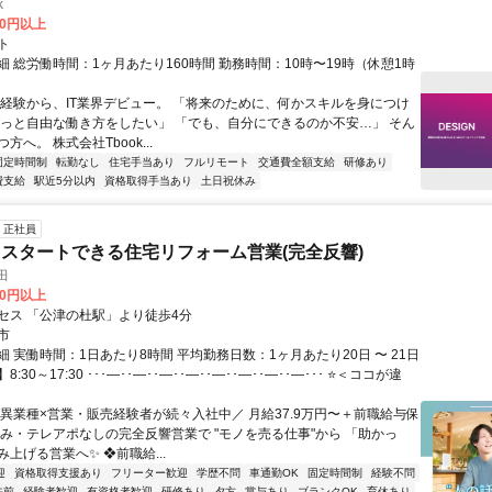
k
00円以上
ト
 総労働時間：1ヶ月あたり160時間 勤務時間：10時〜19時（休憩1時
未経験から、IT業界デビュー。 「将来のために、何かスキルを身につけ
もっと自由な働き方をしたい」 「でも、自分にできるのか不安…」 そん
方へ。 株式会社Tbook...
固定時間制
転勤なし
住宅手当あり
フルリモート
交通費全額支給
研修あり
費支給
駅近5分以内
資格取得手当あり
土日祝休み
正社員
スタートできる住宅リフォーム営業(完全反響)
田
00円以上
セス 「公津の杜駅」より徒歩4分
市
 実働時間：1日あたり8時間 平均勤務日数：1ヶ月あたり20日 〜 21日
:30～17:30 ･･･―･･―･･―･･―･･―･･―･･―･･―･･･ ⭐＜ココが違
＼異業種×営業・販売経験者が続々入社中／ 月給37.9万円〜＋前職給与保
込み・テレアポなしの完全反響営業で "モノを売る仕事"から 「助かっ
上げる営業へ✨ ❖前職給...
迎
資格取得支援あり
フリーター歓迎
学歴不問
車通勤OK
固定時間制
経験不問
午前
経験者歓迎
有資格者歓迎
研修あり
夕方
賞与あり
ブランクOK
育休あり