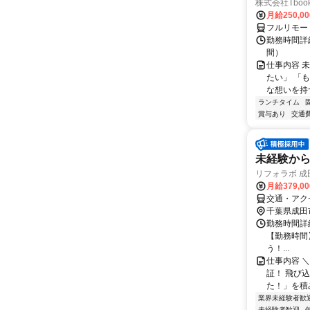
株式会社Tboo
月給250,0
フルリモー
勤務時間詳細
間）
仕事内容 
たい」 「
な想いを持つ
ランチタイム
賞与あり
交通
未経験から
リフォラボ 成
月給379,0
交通・アク
千葉県成田
勤務時間詳細
【勤務時間】8
う！...
仕事内容 
証！ 飛び
た！」を積み
業界未経験者歓
未経験者歓迎