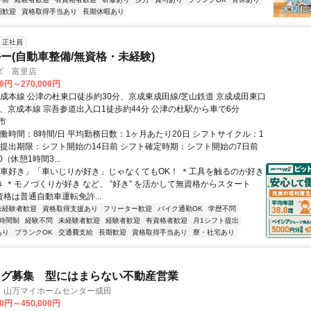
期歓迎
資格取得手当あり
長期休暇あり
正社員
ー(自動車整備/無資格・未経験)
ズ 富里店
00円～270,000円
京成本線 公津の杜東口徒歩約30分、京成東成田線/芝山鉄道 京成成田東口
分、京成本線 宗吾参道出入口1徒歩約44分 公津の杜駅から車で6分
市
実働時間：8時間/日 平均勤務日数：1ヶ月あたり20日 シフトサイクル：1
ト提出期限：シフト開始の14日前 シフト確定時期：シフト開始の7日前
10（休憩1時間3...
「車好き」「車いじりが好き」じゃなくてもOK！ ＊工具を触るのが好き
き ＊モノづくりが好き など、 ”好き” を活かして無資格からスタート
資格は普通自動車運転免許...
未経験者歓迎
資格取得支援あり
フリーター歓迎
バイク通勤OK
学歴不問
時間制
経験不問
未経験者歓迎
経験者歓迎
有資格者歓迎
月1シフト提出
あり
ブランクOK
交通費支給
長期歓迎
資格取得手当あり
寮・社宅あり
ング募集 型にはまらない不動産営業
 山万マイホームセンター成田
00円～450,000円