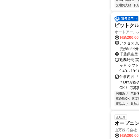
交通費支給
長
ピットクル
オートアール
月給200,0
アクセス 
徒歩約44
千葉県富里
勤務時間 
ヶ月 シフ
9:40～19:
仕事内容 
＊DIYが好
OK！ 応募
制服あり
業界
車通勤OK
固定
研修あり
賞与
正社員
オープニ
山万株式会社
月給300,0