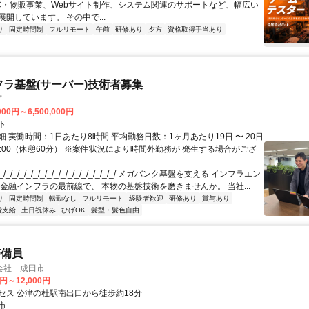
C・物販事業、Webサイト制作、システム関連のサポートなど、幅広い
開しています。 その中で...
り
固定時間制
フルリモート
午前
研修あり
夕方
資格取得手当あり
フラ基盤(サーバー)技術者募集
子
000円～6,500,000円
ト
 実働時間：1日あたり8時間 平均勤務日数：1ヶ月あたり19日 〜 20日
18:00（休憩60分） ※案件状況により時間外勤務が 発生する場合がござ
/_/_/_/_/_/_/_/_/_/_/_/_/_/_/_/_/ メガバンク基盤を支える インフラエン
 金融インフラの最前線で、 本物の基盤技術を磨きませんか。 当社...
り
固定時間制
転勤なし
フルリモート
経験者歓迎
研修あり
賞与あり
費支給
土日祝休み
ひげOK
髪型・髪色自由
警備員
会社 成田市
0円～12,000円
セス 公津の杜駅南出口から徒歩約18分
市