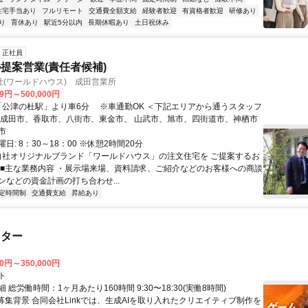
住宅手当あり
フルリモート
交通費全額支給
経験者歓迎
有資格者歓迎
研修あり
り
育休あり
駅近5分以内
長期休暇あり
土日祝休み
正社員
提案営業(責任者候補)
(ワールドハウス) 成田営業所
99円～500,000円
 成田市、香取市、八街市、東金市、 山武市、旭市、四街道市、神栖市
市
日: 8：30～18：00 ※休憩2時間20分
 自社オリジナルブランド「ワールドハウス」の注文住宅を ご提案するお
 ■主な業務内容 ・展示場来場、資料請求、ご紹介などのお客様への商談
ンなどの資金計画の打ち合わせ...
定時間制
交通費支給
昇給あり
スター
00円～350,000円
ト
 総労働時間：1ヶ月あたり160時間 9:30〜18:30(実働8時間)
●募集背景 合同会社Linkでは、生成AIを取り入れたクリエイティブ制作を