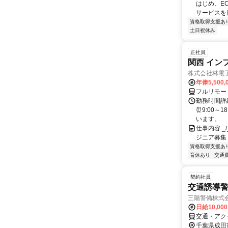
はじめ、E
サービスを展
資格取得支援あ
土日祝休み
正社員
関西 イン
株式会社林電
年俸5,500,
フルリモー
勤務時間詳細
⏰9:00～
います。
仕事内容 _/_
ジニア募集
資格取得支援あ
育休あり
交通
契約社員
交通誘導
三陽警備株式
日給10,00
交通・アク
千葉県成田