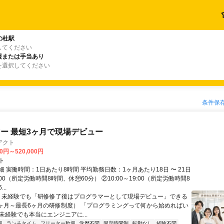
の杜駅
してください
援または手当あり
を選択してください
条件保
ー 最短3ヶ月で現場デビュー
アクト
00円～520,000円
ト
 実働時間：1日あたり8時間 平均勤務日数：1ヶ月あたり18日 〜 21日
18:00（所定労働時間8時間、休憩60分） ②10:00～19:00（所定労働時間8
..
＼ 未経験でも「研修修了後はプログラマーとして現場デビュー」できる
1ヶ月～最長6ヶ月の研修制度） 「プログラミングって何から始めればい
T未経験でも本当にエンジニアに...
迎
ランチタイム
フリーター歓迎
学歴不問
固定時間制
転勤なし
経験不問