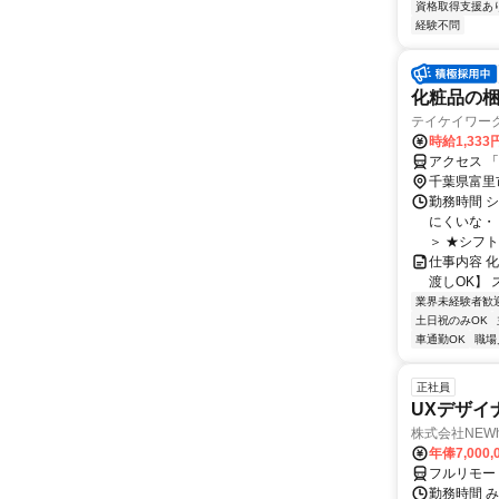
資格取得支援あ
経験不問
化粧品の
テイケイワー
時給1,333
アクセス 
千葉県富里
勤務時間 
にくいな・
＞ ★シフト
仕事内容 化粧品の梱
渡しOK】 ス
業界未経験者歓
土日祝のみOK
車通勤OK
職場
正社員
UXデザイ
株式会社NEW
年俸7,000,
フルリモー
勤務時間 み