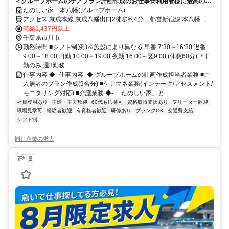
＜グループホームのケアプラン計画作成のお仕事☆利用者様に最高のサ
ービスを提供＞定年なし/週３～、短時間相談可/長く安心して働ける環境
たのしい家 本八幡(グループホーム)
です！
アクセス 京成本線 京成八幡出口2徒歩約4分、都営新宿線 本八幡〔新
宿線〕A6口徒歩約5分、京成本線 菅野南口徒歩約7分 各線「本八幡」
時給1,437円以上
駅から徒歩約9分
千葉県市川市
勤務時間 ■シフト制(例)※施設により異なる 早番 7:30～16:30 遅番
9:00～18:00 日勤 10:00～19:00 夜勤 16:00～翌9:00 (休憩60分) ＊日
勤のみ,週3勤務...
仕事内容 ◆- 仕事内容 -◆ グループホームの計画作成担当者業務 ■ご
入居者のプラン作成(9名分) ■ケアマネ業務(インテーク/アセスメント/
モニタリング対応) ■介護業務 ◆- 「たのしい家」と...
社員登用あり
主婦・主夫歓迎
60代も応募可
資格取得支援あり
フリーター歓迎
職場見学可
経験者歓迎
有資格者歓迎
研修あり
ブランクOK
交通費支給
シフト制
同じ企業の求人
正社員