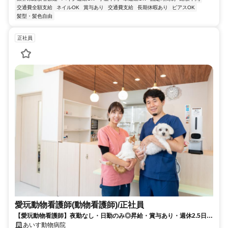
交通費全額支給
ネイルOK
賞与あり
交通費支給
長期休暇あり
ピアスOK
髪型・髪色自由
正社員
愛玩動物看護師(動物看護師)/正社員
【愛玩動物看護師】夜勤なし・日勤のみ◎昇給・賞与あり・週休2.5日｜
新卒・資格取得見込みOK
あいす動物病院