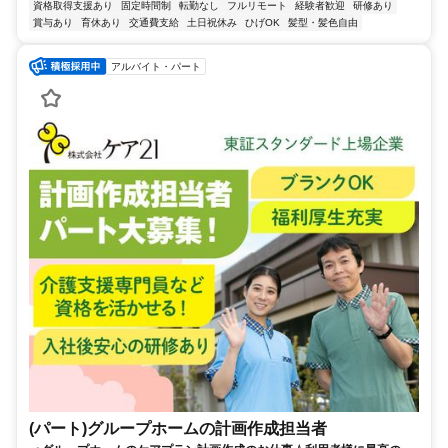
資格取得支援あり
固定時間制
転勤なし
フルリモート
経験者歓迎
研修あり
賞与あり
育休あり
交通費支給
土日祝休み
ひげOK
髪型・髪色自由
アルバイト・パート
(パート)グループホームの計画作成担当者