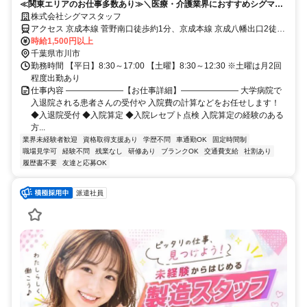
≪関東エリアのお仕事多数あり≫＼医療・介護業界におすすめシグマス
タッフ☆／履歴書不要
株式会社シグマスタッフ
アクセス 京成本線 菅野南口徒歩約1分、京成本線 京成八幡出口2徒歩
約11分、京成本線 市川真間北口徒歩約11分 JR総武線「市川駅」から
時給1,500円以上
バス15分/ 京成電鉄「菅野駅」から徒歩15分
千葉県市川市
勤務時間 【平日】8:30～17:00 【土曜】8:30～12:30 ※土曜は月2回
程度出勤あり
仕事内容 ―――――――【お仕事詳細】――――――― 大学病院で
入退院される患者さんの受付や 入院費の計算などをお任せします！
◆入退院受付 ◆入院算定 ◆入院レセプト点検 入院算定の経験のある
方...
業界未経験者歓迎
資格取得支援あり
学歴不問
車通勤OK
固定時間制
職場見学可
経験不問
残業なし
研修あり
ブランクOK
交通費支給
社割あり
履歴書不要
友達と応募OK
派遣社員