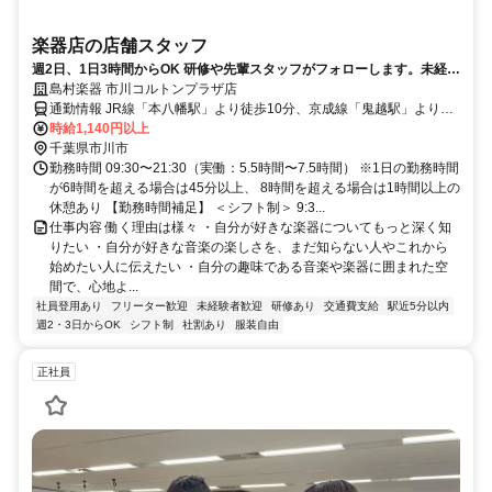
楽器店の店舗スタッフ
週2日、1日3時間からOK 研修や先輩スタッフがフォローします。未経験
者歓迎です
島村楽器 市川コルトンプラザ店
通勤情報 JR線「本八幡駅」より徒歩10分、京成線「鬼越駅」より徒
歩5分
時給1,140円以上
千葉県市川市
勤務時間 09:30〜21:30（実働：5.5時間〜7.5時間） ※1日の勤務時間
が6時間を超える場合は45分以上、 8時間を超える場合は1時間以上の
休憩あり 【勤務時間補足】 ＜シフト制＞ 9:3...
仕事内容 働く理由は様々 ・自分が好きな楽器についてもっと深く知
りたい ・自分が好きな音楽の楽しさを、まだ知らない人やこれから
始めたい人に伝えたい ・自分の趣味である音楽や楽器に囲まれた空
間で、心地よ...
社員登用あり
フリーター歓迎
未経験者歓迎
研修あり
交通費支給
駅近5分以内
週2・3日からOK
シフト制
社割あり
服装自由
正社員