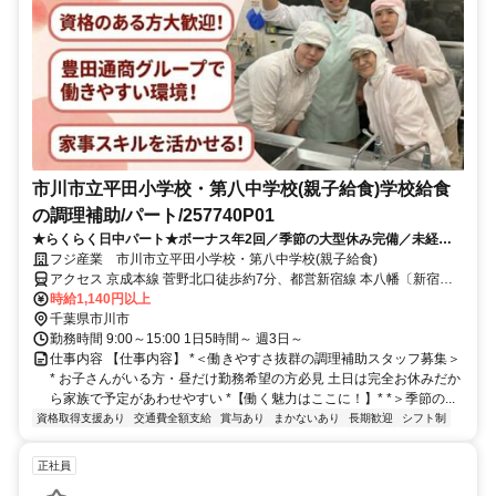
市川市立平田小学校・第八中学校(親子給食)学校給食
の調理補助/パート/257740P01
★らくらく日中パート★ボーナス年2回／季節の大型休み完備／未経験
歓迎／給食が格安で食べられる！
フジ産業 市川市立平田小学校・第八中学校(親子給食)
アクセス 京成本線 菅野北口徒歩約7分、都営新宿線 本八幡〔新宿
線〕A3口徒歩約11分、ＪＲ総武本線 本八幡〔ＪＲ〕北口徒歩約13分
時給1,140円以上
千葉県市川市
勤務時間 9:00～15:00 1日5時間～ 週3日～
仕事内容 【仕事内容】 *＜働きやすさ抜群の調理補助スタッフ募集＞
* お子さんがいる方・昼だけ勤務希望の方必見 土日は完全お休みだか
ら家族で予定があわせやすい *【働く魅力はここに！】* *＞季節の...
資格取得支援あり
交通費全額支給
賞与あり
まかないあり
長期歓迎
シフト制
正社員