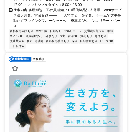
17:00 ・フレキシブルタイム：8:00～13:00 ...
仕事内容 雇用形態：正社員 職種：IT/通信製品法人営業、Webサービ
ス法人営業、営業企画 ――「一人で売る」を卒業。 チームで大手を
動かすプレイングマネージャーへ。 ※本ポジションはリモートベー
ス...
資格取得支援あり
学歴不問
転勤なし
フルリモート
交通費全額支給
午前
ネイルOK
食費補助あり
研修あり
夕方
在宅OK
賞与あり
育休あり
交通費支給
駅近5分以内
資格取得手当あり
深夜
長期休暇あり
ピアスOK
土日祝休み
業務委託