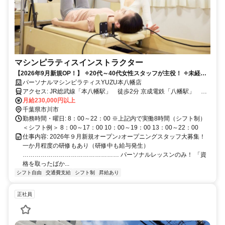
マシンピラティスインストラクター
【2026年9月新規OP！】 ✧20代～40代女性スタッフが主役！ ✧未経験
からピラティス指導者に！経験者はもちろん大歓迎！資格取得もしっか
パーソナルマシンピラティスYUZU本八幡店
りサポートします！「ピラティスが好きだけど、キラキラしたスタジオ
アクセス: JR総武線「本八幡駅」 徒歩2分 京成電鉄「八幡駅」 徒
は少し気後れしちゃう…」そんなあなたにこそ、落ち着いた雰囲気の当
歩５分
月給230,000円以上
スタジオで、お客様に寄り添うレッスンを提供しませんか？ブランクが
千葉県市川市
あっても大丈夫。あなたの「好き」と「学びたい意欲」を応援します。
勤務時間・曜日: 8：00～22：00 ※上記内で実働8時間（シフト制）
働きながら、心も身体も美しく。
＜シフト例＞ 8：00～17：00 10：00～19：00 13：00～22：00
仕事内容: 2026年９月新規オープン♪オープニングスタッフ大募集！
一か月程度の研修もあり（研修中も給与発生）
………………………………………… パーソナルレッスンのみ！ 「資
格を取ったばか...
シフト自由
交通費支給
シフト制
昇給あり
正社員