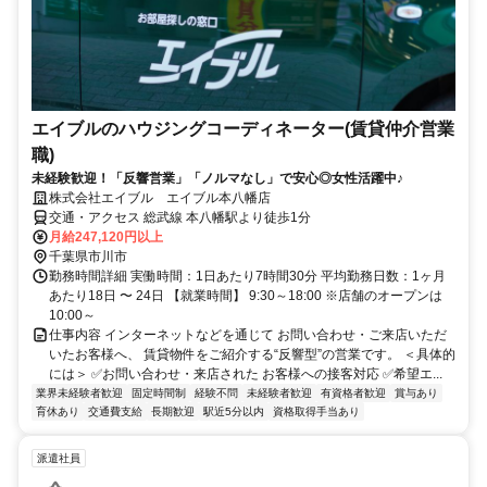
エイブルのハウジングコーディネーター(賃貸仲介営業
職)
未経験歓迎！「反響営業」「ノルマなし」で安心◎女性活躍中♪
株式会社エイブル エイブル本八幡店
交通・アクセス 総武線 本八幡駅より徒歩1分
月給247,120円以上
千葉県市川市
勤務時間詳細 実働時間：1日あたり7時間30分 平均勤務日数：1ヶ月
あたり18日 〜 24日 【就業時間】 9:30～18:00 ※店舗のオープンは
10:00～
仕事内容 インターネットなどを通じて お問い合わせ・ご来店いただ
いたお客様へ、 賃貸物件をご紹介する“反響型”の営業です。 ＜具体的
には＞ ✅お問い合わせ・来店された お客様への接客対応 ✅希望エ...
業界未経験者歓迎
固定時間制
経験不問
未経験者歓迎
有資格者歓迎
賞与あり
育休あり
交通費支給
長期歓迎
駅近5分以内
資格取得手当あり
派遣社員