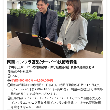
関西 インフラ基盤(サーバー)技術者募集
【3年以上サーバーの構築経験・保守経験必須】資格取得支援あり
株式会社林電子
フルリモート
年俸5,500,000円～6,500,000円
勤務時間詳細 実働時間：1日あたり8時間 平均勤務日数：1ヶ月あた
り19日 〜 20日 ⏰9:00～18:00（休憩60分） ※案件状況により時間外
勤務が 発生する場合がございます。
仕事内容 _/_/_/_/_/_/_/_/_/_/_/_/_/_/_/_/_/_/ メガバンク基盤を支える
インフラエンジニア募集 金融インフラの最前線で、 本物の基盤技術
を磨きませんか。 当社...