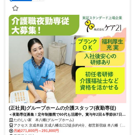
(正社員)グループホームの介護スタッフ(夜勤専従)
＜夜勤専従募集！定年制撤廃で60代も活躍中。賞与年2回＆季節休7日◎
少ない日数でしっかり稼げる！＞賞与年2回＆昇給あり！定年制撤廃で
たのしい家 本八幡(グループホーム)
長く安定して働けます。少人数制で寄り添うケアができる温かいグルー
アクセス 京成本線 京成八幡出口2徒歩約4分、都営新宿線 本八幡〔新
プホームです◎
宿線〕A6口徒歩約5分、京成本線 菅野南口徒歩約7分 各線「本八幡」
月給271,800円～291,800円