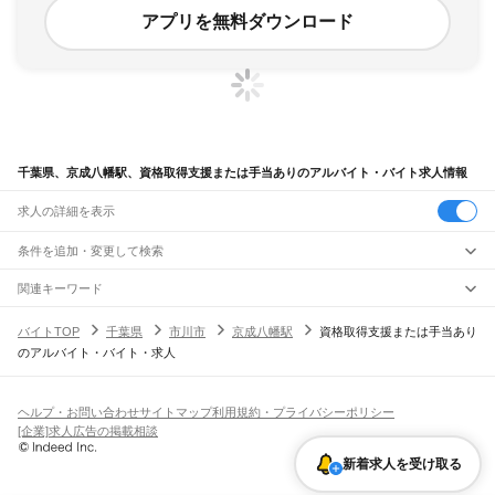
アプリを無料ダウンロード
千葉県、京成八幡駅、資格取得支援または手当ありのアルバイト・バイト求人情報
求人の詳細を表示
条件を追加・変更して検索
市区町村を追加・変更
関連キーワード
完全在宅ワーク 全国
シール貼り 在宅
現在地周辺
ガチャガチャ
犬カフェ
千葉県
駅を追加・変更
バイトTOP
千葉県
市川市
京成八幡駅
資格取得支援または手当あり
千葉県
すべて
のアルバイト・バイト・求人
千葉市
すべて
職種を追加・変更
JR武蔵野線
中央区
花見川区
稲毛区
若葉区
緑区
美浜区
南流山駅
新松戸駅
新八柱駅
東松戸駅
市川大野駅
船橋法典駅
西船橋駅
飲食・フードサービス
銚子市
市川市
船橋市
館山市
木更津市
松戸市
野田市
茂原市
成田市
佐倉市
東金市
特徴を追加・変更
飲食・フードサービス
すべて
ヘルプ・お問い合わせ
サイトマップ
利用規約・プライバシーポリシー
JR中央・総武線
旭市
習志野市
柏市
勝浦市
市原市
流山市
八千代市
我孫子市
鴨川市
鎌ケ谷市
ホールスタッフ
キッチンスタッフ
皿洗い・洗い場
精肉・鮮魚加工
給食調理
人気
[企業]求人広告の掲載相談
市川駅
本八幡駅
下総中山駅
西船橋駅
船橋駅
東船橋駅
津田沼駅
幕張本郷駅
幕張駅
君津市
富津市
浦安市
四街道市
袖ケ浦市
八街市
印西市
白井市
富里市
南房総市
雇用形態を追加・変更
パン屋（ベーカリー）
フードカウンター販売員
バー（BAR）・バーテンダー
日払いOK
高校生歓迎
学生歓迎
深夜の仕事
髪型・髪色自由
ひげOK
ネイルOK
新検見川駅
稲毛駅
西千葉駅
千葉駅
匝瑳市
香取市
山武市
いすみ市
大網白里市
印旛郡
香取郡
山武郡
長生郡
夷隅郡
新着求人を受け取る
飲食店補助（開店・閉店準備）
飲食店（店長・マネージャー）
ピアスOK
アルバイト・パート
履歴書不要
オープニングスタッフ
留学生・外国人活躍中
安房郡
都道府県を変更
営業・販売
JR総武本線
勤務期間
正社員