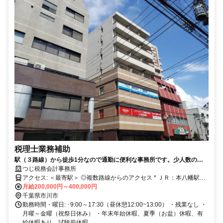
税理士業務補助
駅（３路線）から徒歩1分なので通勤に便利な事務所です。少人数の事
務所ですので風通しの良いアットホームな雰囲気の職場です。
つじ税務会計事務所
アクセス: ＜最寄駅＞ ◎複数路線からのアクセス * ＪＲ：本八幡駅
徒歩１分 * 都営新宿線：本八幡駅 徒歩2分 * 京成本線：京成八幡
月給200,000円～400,000円
駅 徒歩１分
千葉県市川市
勤務時間・曜日: ･9:00～17:30（昼休憩12:00~13:00） ・残業なし ・
月曜～金曜（祝祭日休み） ・年末年始休暇、夏季（お盆）休暇、有
給休暇あり、試験前休暇