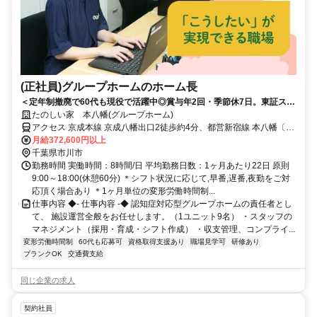
(正社員)グループホームのホーム長
＜定年制撤廃で60代も現役で活躍中◎賞与年2回・季節休7日。東証スタ
ンダード上場◎＞経験を評価！施設ごとに色を出せる、裁量あるグルー
たのしい家 本八幡(グループホーム)
プホーム
アクセス 京成本線 京成八幡出口2徒歩約4分、都営新宿線 本八幡〔新
宿線〕A6口徒歩約5分、京成本線 菅野南口徒歩約7分 各線「本八幡」
月給372,600円以上
駅から徒歩約9分
千葉県市川市
勤務時間 実働時間：8時間/日 平均勤務日数：1ヶ月あたり22日 原則
9:00～18:00(休憩60分) ＊シフト状況に応じて,早番,遅番,夜勤をご対
応頂く場合あり ＊1ヶ月単位の変形労働時間制...
仕事内容 ◆- 仕事内容 -◆ 認知症対応型グループホームの責任者とし
て、 施設運営全般をお任せします。（1ユニット9名） ・スタッフの
マネジメント（採用・育成・シフト作成） ・収支管理、コンプライ...
変形労働時間制
60代も応募可
資格取得支援あり
職場見学可
研修あり
ブランクOK
交通費支給
同じ企業の求人
契約社員