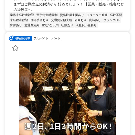
まずはご懸念点の解消から 始めましょう！ 【営業・販売・接客など
の経験者へ...
業界未経験者歓迎
変形労働時間制
資格取得支援あり
フリーター歓迎
経験不問
未経験者歓迎
住宅手当あり
交通費全額支給
研修あり
賞与あり
ブランクOK
育休あり
交通費支給
駅近5分以内
社割あり
入社祝い金あり
アルバイト・パート