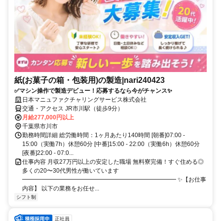
紙(お菓子の箱・包装用)の製造|nari240423
✅マシン操作で製造デビュー！応募するなら今がチャンス✨
日本マニュファクチャリングサービス株式会社
交通・アクセス JR市川駅（徒歩9分）
月給277,000円以上
千葉県市川市
勤務時間詳細 総労働時間：1ヶ月あたり140時間 [朝番]07:00 -
15:00（実働7h）休憩60分 [中番]15:00 - 22:00（実働6h）休憩60分
[夜番]22:00 - 07:0...
仕事内容 月収27万円以上の安定した職場 無料寮完備！すぐ住める◎
多くの20〜30代男性が働いています
━━━━━━━━━━━━━━━━━━━━━━━━━━ ✨【お仕事
内容】 以下の業務をお任せ...
シフト制
正社員