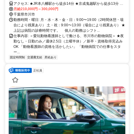
アクセス: ★JR本八幡駅から徒歩14分 ★京成鬼越駅から徒歩13分 ※
交通費規定支給
月給210,000円～300,000円
千葉県市川市
勤務時間・曜日: 月・水・木・金・日：9:00〜19:00（2時間休憩・場
合により残業あり） 土・祝：9:00〜13:00（場合により残業あり） ★
上記は病院の診療時間です。 個人の勤務はシフト...
仕事内容: ＜愛玩動物看護師として働ける、市川市の動物病院＞ ★夜
勤なし・日勤のみ／週休2.5日（土曜半休）／新卒・資格取得見込み
OK 「動物看護師の資格を活かしたい」 「動物病院での仕事をスタ
ー...
固定時間制
交通費支給
昇給あり
正社員