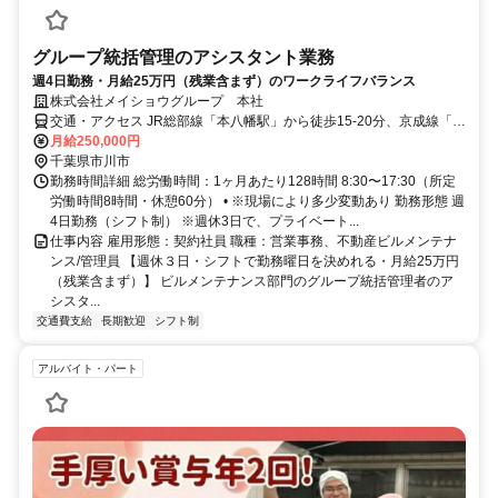
グループ統括管理のアシスタント業務
週4日勤務・月給25万円（残業含まず）のワークライフバランス
株式会社メイショウグループ 本社
交通・アクセス JR総部線「本八幡駅」から徒歩15-20分、京成線「京
成八幡駅」から徒歩12-15分
月給250,000円
千葉県市川市
勤務時間詳細 総労働時間：1ヶ月あたり128時間 8:30〜17:30（所定
労働時間8時間・休憩60分） • ※現場により多少変動あり 勤務形態 週
4日勤務（シフト制） ※週休3日で、プライベート...
仕事内容 雇用形態：契約社員 職種：営業事務、不動産ビルメンテナ
ンス/管理員 【週休３日・シフトで勤務曜日を決めれる・月給25万円
（残業含まず）】 ビルメンテナンス部門のグループ統括管理者のア
シスタ...
交通費支給
長期歓迎
シフト制
アルバイト・パート