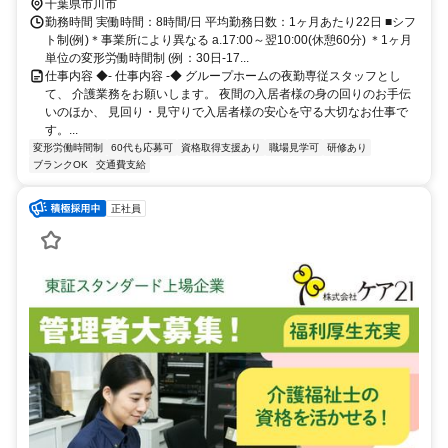
駅から徒歩約9分
千葉県市川市
勤務時間 実働時間：8時間/日 平均勤務日数：1ヶ月あたり22日 ■シフ
ト制(例)＊事業所により異なる a.17:00～翌10:00(休憩60分) ＊1ヶ月
単位の変形労働時間制 (例：30日-17...
仕事内容 ◆- 仕事内容 -◆ グループホームの夜勤専従スタッフとし
て、 介護業務をお願いします。 夜間の入居者様の身の回りのお手伝
いのほか、 見回り・見守りで入居者様の安心を守る大切なお仕事で
す。...
変形労働時間制
60代も応募可
資格取得支援あり
職場見学可
研修あり
ブランクOK
交通費支給
正社員