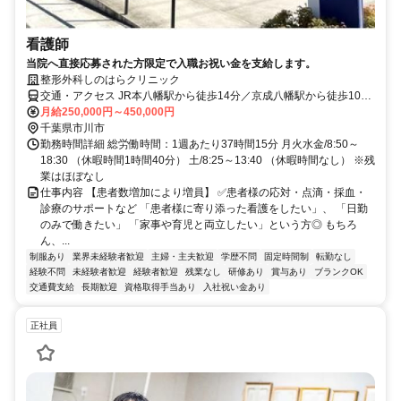
看護師
当院へ直接応募された方限定で入職お祝い金を支給します。
整形外科しのはらクリニック
交通・アクセス JR本八幡駅から徒歩14分／京成八幡駅から徒歩10分
(自転車通勤可能/駐輪場あり)
月給250,000円～450,000円
千葉県市川市
勤務時間詳細 総労働時間：1週あたり37時間15分 月火水金/8:50～
18:30 （休暇時間1時間40分） 土/8:25～13:40 （休暇時間なし） ※残
業はほぼなし
仕事内容 【患者数増加により増員】 ✅患者様の応対・点滴・採血・
診療のサポートなど 「患者様に寄り添った看護をしたい」、 「日勤
のみで働きたい」 「家事や育児と両立したい」という方◎ もちろ
ん、...
制服あり
業界未経験者歓迎
主婦・主夫歓迎
学歴不問
固定時間制
転勤なし
経験不問
未経験者歓迎
経験者歓迎
残業なし
研修あり
賞与あり
ブランクOK
交通費支給
長期歓迎
資格取得手当あり
入社祝い金あり
正社員