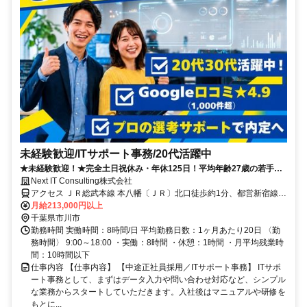
未経験歓迎/ITサポート事務/20代活躍中
★未経験歓迎！★完全土日祝休み・年休125日！平均年齢27歳の若手活
躍中！業界最長クラスのサポートでIT業界デビューを応援！
Next IT Consulting株式会社
アクセス ＪＲ総武本線 本八幡〔ＪＲ〕北口徒歩約1分、都営新宿線
本八幡〔新宿線〕A2口徒歩約1分、京成本線 京成八幡出口3徒歩約5
月給213,000円以上
分
千葉県市川市
勤務時間 実働時間：8時間/日 平均勤務日数：1ヶ月あたり20日 〈勤
務時間〉 9:00～18:00 ・実働：8時間 ・休憩：1時間 ・月平均残業時
間：10時間以下
仕事内容 【仕事内容】 【中途正社員採用／ITサポート事務】 ITサポ
ート事務として、まずはデータ入力や問い合わせ対応など、シンプル
な業務からスタートしていただきます。入社後はマニュアルや研修を
もとに...