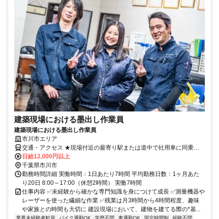
建築現場における墨出し作業員
建築現場における墨出し作業員
市川市エリア
交通・アクセス ★現場付近の最寄り駅または道中で社用車に同乗す
る形となります。
日給12,000円以上
千葉県市川市
勤務時間詳細 実働時間：1日あたり7時間 平均勤務日数：1ヶ月あた
り20日 8:00～17:00（休憩2時間） 実働7時間
仕事内容 ✅️未経験から確かな専門知識を身につけて成長 ✅️測量機器や
レーザーを使った繊細な作業 ✅️残業は月3時間から4時間程度、趣味
や家族との時間も大切に 建設現場において、建物を建てる際の*基...
業界未経験者歓迎
バイク通勤OK
学歴不問
車通勤OK
固定時間制
経験不問