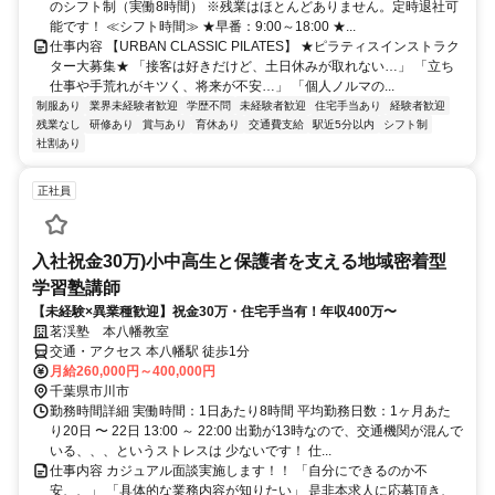
のシフト制（実働8時間） ※残業はほとんどありません。定時退社可
能です！ ≪シフト時間≫ ★早番：9:00～18:00 ★...
仕事内容 【URBAN CLASSIC PILATES】 ★ピラティスインストラク
ター大募集★ 「接客は好きだけど、土日休みが取れない…」 「立ち
仕事や手荒れがキツく、将来が不安…」 「個人ノルマの...
制服あり
業界未経験者歓迎
学歴不問
未経験者歓迎
住宅手当あり
経験者歓迎
残業なし
研修あり
賞与あり
育休あり
交通費支給
駅近5分以内
シフト制
社割あり
正社員
入社祝金30万)小中高生と保護者を支える地域密着型
学習塾講師
【未経験×異業種歓迎】祝金30万・住宅手当有！年収400万〜
茗渓塾 本八幡教室
交通・アクセス 本八幡駅 徒歩1分
月給260,000円～400,000円
千葉県市川市
勤務時間詳細 実働時間：1日あたり8時間 平均勤務日数：1ヶ月あた
り20日 〜 22日 13:00 ～ 22:00 出勤が13時なので、交通機関が混んで
いる、、、というストレスは 少ないです！ 仕...
仕事内容 カジュアル面談実施します！！ 「自分にできるのか不
安、、」 「具体的な業務内容が知りたい」 是非本求人に応募頂き、