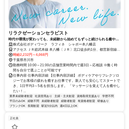
リラクゼーションセラピスト
時代や環境が変わっても、未経験から始めてもずっと続けられる癒やし
の仕事。手に職を身につけて、生き方を変えよう。
株式会社ボディワーク ラフィネ シャポー本八幡店
アクセス ＪＲ総武本線 本八幡〔ＪＲ〕北口徒歩約1分、都営新宿線
本八幡〔新宿線〕A2口徒歩約2分、京成本線 京成八幡出口3徒歩約5
時給2,232円～4,068円
分 最寄駅：本八幡駅
千葉県市川市
勤務時間 10:00～21:00の店舗営業時間内で週3日～応相談 ※働く時
間を自分で選ぶことが可能です
仕事内容 仕事内容詳細 【仕事内容詳細】 ボディケアやリフレクソロ
ジーでお客様の疲れを癒すお仕事です。新人でも安心してスタートで
き、1日平均3～5名を担当します。 「マッサージを覚えて人を癒やし
たい！...
業界未経験者歓迎
社員登用あり
主婦・主夫歓迎
資格取得支援あり
学歴不問
平日のみOK
経験不問
未経験者歓迎
経験者歓迎
有資格者歓迎
研修あり
ブランクOK
長期歓迎
駅近5分以内
週4日以上OK
正社員