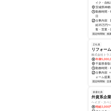
茨城県神栖
勤務時間・曜
日
仕事内容:
給35万円
客・営業・
固定時間制
残
正社員
リフォー
株式会社トラ
年俸5,000
千葉県香取
勤務時間・曜
仕事内容: 
ォーム提案
固定時間制
交
派遣社員
外資系企
ヘイズ・スペ
時給3,000