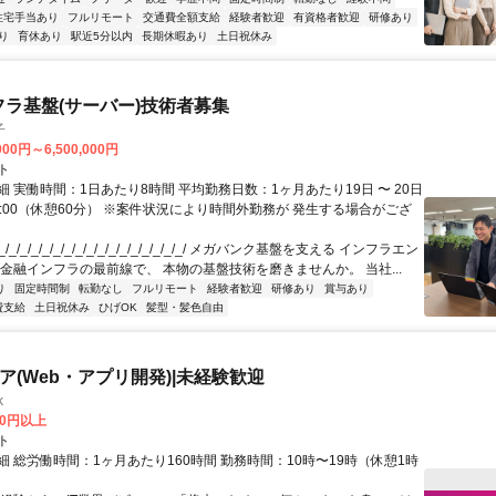
住宅手当あり
フルリモート
交通費全額支給
経験者歓迎
有資格者歓迎
研修あり
り
育休あり
駅近5分以内
長期休暇あり
土日祝休み
フラ基盤(サーバー)技術者募集
子
000円～6,500,000円
ト
 実働時間：1日あたり8時間 平均勤務日数：1ヶ月あたり19日 〜 20日
18:00（休憩60分） ※案件状況により時間外勤務が 発生する場合がござ
/_/_/_/_/_/_/_/_/_/_/_/_/_/_/_/_/ メガバンク基盤を支える インフラエン
 金融インフラの最前線で、 本物の基盤技術を磨きませんか。 当社...
り
固定時間制
転勤なし
フルリモート
経験者歓迎
研修あり
賞与あり
費支給
土日祝休み
ひげOK
髪型・髪色自由
ニア(Web・アプリ開発)|未経験歓迎
k
00円以上
ト
 総労働時間：1ヶ月あたり160時間 勤務時間：10時〜19時（休憩1時