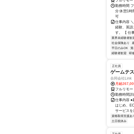
フルリモー
勤務時間 フ
分 休憩1時
可
仕事内容 
経験、英語
す。 【 仕
業界未経験者歓
社会保険あり
平日のみOK
賞
経験者歓迎
研
正社員
ゲームテ
合同会社Link
月給267,0
フルリモー
勤務時間詳細
仕事内容 
はじめ、E
サービスを展
資格取得支援あ
土日祝休み
正社員