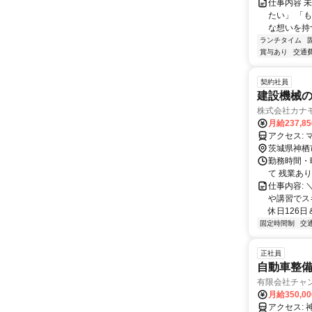
仕事内容 
たい」 「
な想いを持つ
ランチタイム
賞与あり
交通
契約社員
建設機械の
株式会社カナ
月給237,8
ア
茨城県神栖
勤務時間・曜
て 残業あ
仕事内容:
や講習でス
休日126日
固定時間制
交
正社員
自動車整備
有限会社チャ
月給350,0
アクセス: 神栖市役所より車で10分程度 * マイカー通勤OK（無料駐車場完備） * バ