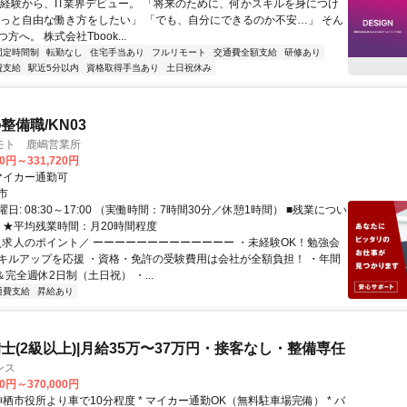
未経験から、IT業界デビュー。 「将来のために、何かスキルを身につけ
もっと自由な働き方をしたい」 「でも、自分にできるのか不安…」 そん
方へ。 株式会社Tbook...
固定時間制
転勤なし
住宅手当あり
フルリモート
交通費全額支給
研修あり
費支給
駅近5分以内
資格取得手当あり
土日祝休み
整備職/KN03
モト 鹿嶋営業所
50円～331,720円
クセス: マイカー通勤可
市
日: 08:30～17:00 （実働時間：7時間30分／休憩1時間） ■残業につい
り ★平均残業時間：月20時間程度
 ＼求人のポイント／ ーーーーーーーーーーーーー ・未経験OK！勉強会
キルアップを応援 ・資格・免許の受験費用は会社が全額負担！ ・年間
＆完全週休2日制（土日祝） ・...
通費支給
昇給あり
士(2級以上)|月給35万〜37万円・接客なし・整備専任
ンス
00円～370,000円