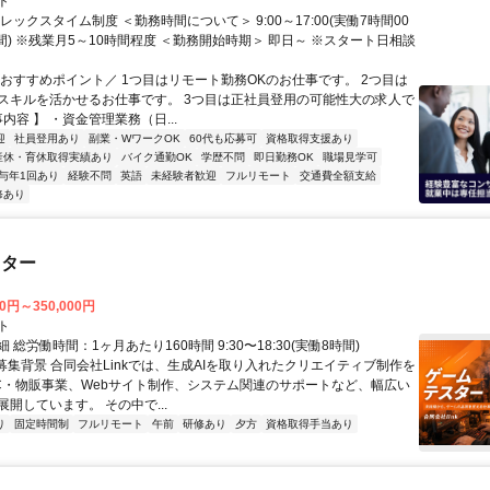
ト
レックスタイム制度 ＜勤務時間について＞ 9:00～17:00(実働7時間00
間) ※残業月5～10時間程度 ＜勤務開始時期＞ 即日～ ※スタート日相談
＼おすすめポイント／ 1つ目はリモート勤務OKのお仕事です。 2つ目は
スキルを活かせるお仕事です。 3つ目は正社員登用の可能性大の求人で
事内容 】 ・資金管理業務（日...
迎
社員登用あり
副業・WワークOK
60代も応募可
資格取得支援あり
産休・育休取得実績あり
バイク通勤OK
学歴不問
即日勤務OK
職場見学可
与年1回あり
経験不問
英語
未経験者歓迎
フルリモート
交通費全額支給
修あり
スター
00円～350,000円
ト
 総労働時間：1ヶ月あたり160時間 9:30〜18:30(実働8時間)
●募集背景 合同会社Linkでは、生成AIを取り入れたクリエイティブ制作を
C・物販事業、Webサイト制作、システム関連のサポートなど、幅広い
開しています。 その中で...
り
固定時間制
フルリモート
午前
研修あり
夕方
資格取得手当あり