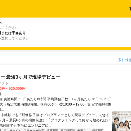
駅
してください
援または手当あり
を選択してください
条件保
ー 最短3ヶ月で現場デビュー
アクト
00円～520,000円
ト
 実働時間：1日あたり8時間 平均勤務日数：1ヶ月あたり18日 〜 21日
18:00（所定労働時間8時間、休憩60分） ②10:00～19:00（所定労働時間8
..
＼ 未経験でも「研修修了後はプログラマーとして現場デビュー」できる
1ヶ月～最長6ヶ月の研修制度） 「プログラミングって何から始めればい
T未経験でも本当にエンジニアに...
迎
ランチタイム
フリーター歓迎
学歴不問
固定時間制
転勤なし
経験不問