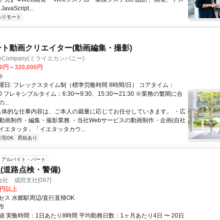
vaScript...
ルリモート
ート動画クリエイター(動画編集・撮影)
ieCompany(ミライエカンパニー)
00円～320,000円
ト
曜日: フレックスタイム制（標準労働時間 8時間/日） コアタイム：
:30 フレキシブルタイム：6:30〜9:30、15:30〜21:30 ※業務の繁閑に合
..
 具体的な仕事内容は、ご本人の裁量に応じてお任せしていきます。 ・広
の動画制作・編集・撮影業務 ・当社Webサービスの動画制作・企画(自社
イエタッタ」「イエタッタカウ...
在宅OK
昇給あり
アルバイト・パート
(道路点検・警備)
社 成田支社[097]
0円以上
セス 水郷駅周辺/直行直帰OK
市
 実働時間：1日あたり8時間 平均勤務日数：1ヶ月あたり4日 〜 20日