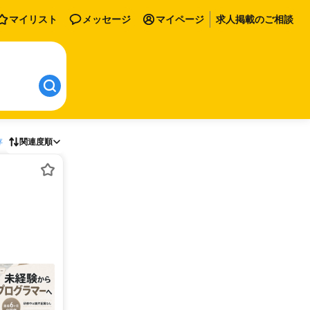
マイリスト
メッセージ
マイページ
求人掲載のご相談
存
関連度順