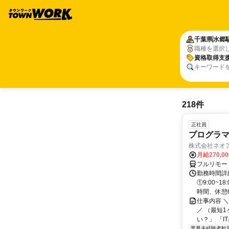
千葉県
水郷
職種を選択
資格取得支
キーワード
218件
正社員
プログラマ
株式会社ネオ
月給270,0
フルリモー
勤務時間詳細
①9:00~
時間、休憩6.
仕事内容 
／ （最短
い？」 「I
業界未経験者歓