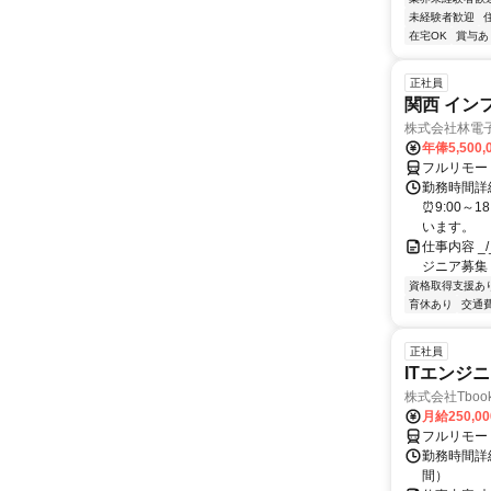
未経験者歓迎
在宅OK
賞与あ
正社員
関西 イン
株式会社林電
年俸5,500,
フルリモー
勤務時間詳細
⏰9:00～
います。
仕事内容 _/_
ジニア募集
資格取得支援あ
育休あり
交通
正社員
ITエンジ
株式会社Tboo
月給250,0
フルリモー
勤務時間詳細
間）