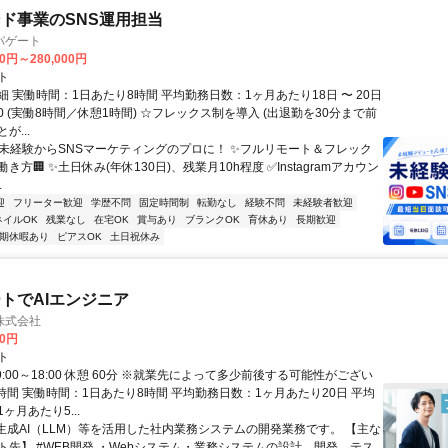
ド事業のSNS運用担当
パゲート
00円～280,000円
ト
 実働時間：1日あたり8時間 平均勤務日数：1ヶ月あたり18日 〜 20日
8:30 (実働8時間／休憩1時間) ☆フレックス制を導入 (出退勤を30分まで前
が...
✨未経験からSNSマーケティングのプロに！ ✨フルリモート＆フレック
き方🏢 ✨土日休み(年休130日)、残業月10h程度 ✅Instagramアカウン
.
迎
フリーター歓迎
学歴不問
固定時間制
転勤なし
経験不問
未経験者歓迎
ネイルOK
残業なし
在宅OK
賞与あり
ブランクOK
育休あり
長期歓迎
期休暇あり
ピアスOK
土日祝休み
トでAIエンジニア
株式会社
00円
ト
9:00～18:00 休憩 60分 ※就業先によって多少前後する可能性がござい
時間 実働時間：1日あたり8時間 平均勤務日数：1ヶ月あたり20日 平均
ヶ月あたり5...
 生成AI（LLM）等を活用した社内業務システムの開発業務です。 【主な
ト先】 #WEB開発 ・Webシステム・業務システムの設計、開発、テス