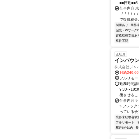
■■日勤■■8:
仕事内容 
_/_/_/_/
で復職祝金..
制服あり
業界
副業・WワークO
資格取得支援あ
経験不問
正社員
インバウ
株式会社ジャ
月給240,0
フルリモー
勤務時間詳細
9:30〜1
後させること
仕事内容 
✨フレック
っている会社
業界未経験者歓
フルリモート
駅近5分以内
長