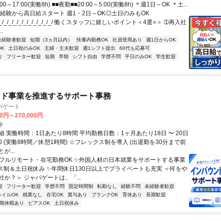
00～17:00(実働8h) ■■夜勤■■20:00～5:00(実働8h) ＊週1日～OK ＊土...
未経験から高日給スタート 週1・2日～OK◎土日のみもOK
_/_/_/_/_/_/_/_/_/_/_/_/_/ 働くスタッフに嬉しいポイント＜4選⭐＞ ➀再入社
.
未経験者歓迎
短期（3ヵ月以内）
扶養内勤務OK
社員登用あり
週1日からOK
K
土日祝のみOK
主婦・主夫歓迎
週1シフト提出
60代も応募可
り
フリーター歓迎
短期
早朝
シフト自由
学歴不問
平日のみOK
学生歓迎
ンド事業を推進するサポート事務
パゲート
00円～270,000円
ト
 実働時間：1日あたり8時間 平均勤務日数：1ヶ月あたり18日 〜 20日
8:30 (実働8時間／休憩1時間) ☆フレックス制を導入 (出退勤を30分まで前
が...
✨フルリモート・在宅勤務OK ✨外国人材の日本就業をサポートする事業
ス制＆土日祝休み ✨年間休日130日以上でプライベートも充実 ＜何をや
か？＞ ジャパゲートは、「...
迎
フリーター歓迎
学歴不問
固定時間制
転勤なし
経験不問
未経験者歓迎
ネイルOK
残業なし
在宅OK
賞与あり
ブランクOK
育休あり
長期歓迎
期休暇あり
ピアスOK
土日祝休み