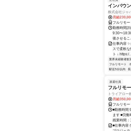
インバウン
株式会社ジャ
月給230,0
フルリモー
勤務時間詳細
9:30〜1
後させること
仕事内容 
スで柔軟な働
ト ↓ https:/..
業界未経験者歓
フルリモート
駅近5分以内
長
派遣社員
フルリモー
トライアロー
月給350,0
フルリモー
■勤務時間 
ます ■労働
残業時間：1
■仕事内容
プロジェク