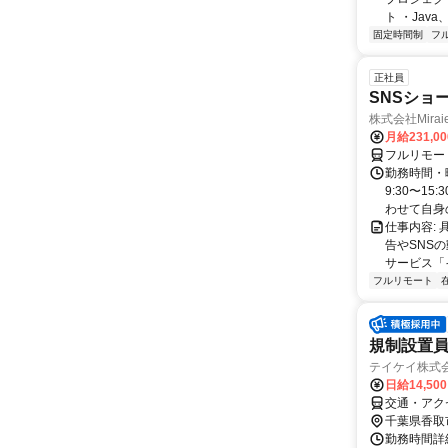
ト ・Java、Ja
固定時間制
フ
正社員
SNSショ
株式会社Mira
月給231,0
フルリモー
勤務時間・
9:30〜15
わせて自身の.
仕事内容:
告やSNS
サービス「
フルリモート
規制設置員
テイケイ株式会
日給14,50
交通・アク
千葉県香取
勤務時間詳細