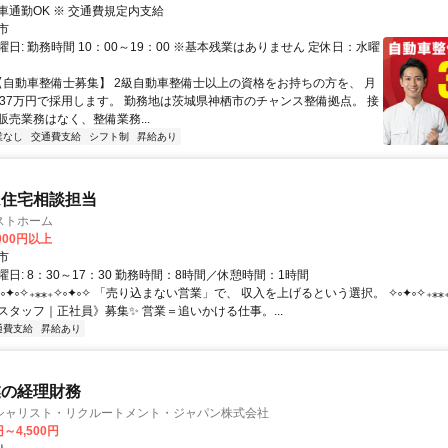
イク・自転車通勤OK ※ 交通費規定内支給
市
日: 勤務時間 10：00～19：00 ※基本残業はありません 定休日：水曜
 【自動車整備士募集】 2級自動車整備士以上の資格をお持ちの方を、 月
〜37万円で採用します。 勤務地は茨城県神栖市のチャンス整備拠点。 接
販売業務はなく、整備業務...
業なし
交通費支給
シフト制
昇給あり
ム住宅相談担当
ストホーム
,000円以上
市
日: 8：30～17：30 勤務時間：8時間／休憩時間：1時間
✧༚✦༚✧₊⁎⁎₊✧༚✦༚✧ 「売り込まない営業」で、 収入を上げるという選択。 ✧༚✦༚✧₊⁎⁎₊
スタッフ｜正社員》募集✨ 営業＝追いかける仕事。...
通費支給
昇給あり
業の経理財務
シャリスト・リクルートメント・ジャパン株式会社
円～4,500円