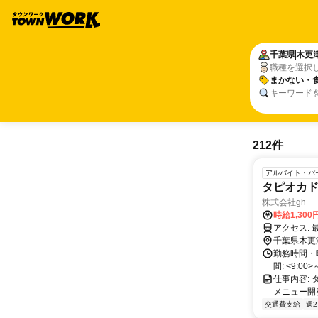
千葉県
木更
職種を選択
まかない・
キーワード
212件
アルバイト・パ
タピオカ
株式会社gh
時給1,300
千葉県木更
勤務時間・
間: <9:0
仕事内容:
メニュー開
交通費支給
週