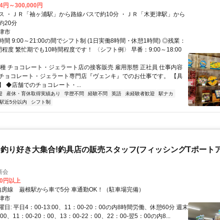
84円～300,000円
ス ・ＪＲ「袖ヶ浦駅」から路線バスで約10分 ・ＪＲ「木更津駅」から
約20分
津市
間 9:00～21:00の間でシフト制 (1日実働8時間・休憩1時間) ◎残業：
程度 繁忙期でも10時間程度です！ 〈シフト例〉 早番：9:00～18:00
職種 チョコレート・ジェラート店の接客販売 雇用形態 正社員 仕事内容
チョコレート・ジェラート専門店『ヴェンキ』でのお仕事です。 【具
 ◆店舗でのチョコレート・...
迎
産休・育休取得実績あり
学歴不問
経験不問
英語
未経験者歓迎
駅ナカ
駅近5分以内
シフト制
釣り好き大集合!釣具店の販売スタッフ(フィッシングTポート
商会
00円以上
アクセス: 内房線 巌根駅から車で5分 車通勤OK！（駐車場完備）
津市
日: 平日4：00-13:00、11：00-20：00の内8時間労働、休憩60分 週末
：00、11：00-20：00、13：00-22：00、22：00-翌5：00の内8...