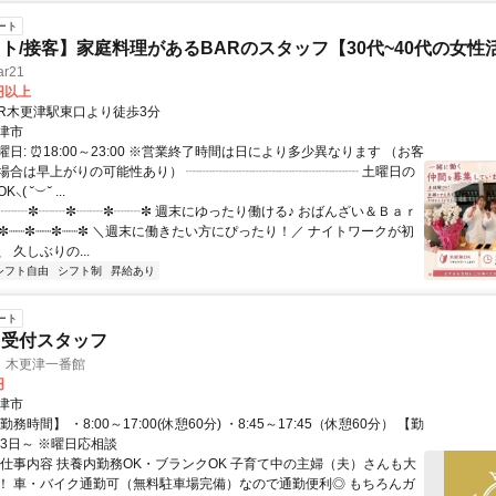
ート
ト/接客】家庭料理があるBARのスタッフ【30代~40代の女性
r21
0円以上
クセス: JR木更津駅東口より徒歩3分
津市
日: ⏰18:00～23:00 ※営業終了時間は日により多少異なります （お客
場合は早上がりの可能性あり） ┈┈┈┈┈┈┈┈┈┈┈┈┈ 土曜日の
( ˘︶˘ ...
 ✼┈┈✼┈┈✼┈┈✼┈┈✼ 週末にゆったり働ける♪ おばんざい＆Ｂａｒ
┈✼┈┈✼┈┈✼┈┈✼ ＼週末に働きたい方にぴったり！／ ナイトワークが初
 久しぶりの...
シフト自由
シフト制
昇給あり
ート
・受付スタッフ
 木更津一番館
円
津市
務時間】 ・8:00～17:00(休憩60分) ・8:45～17:45（休憩60分） 【勤
週3日～ ※曜日応相談
お仕事内容 扶養内勤務OK・ブランクOK 子育て中の主婦（夫）さんも大
！ 車・バイク通勤可（無料駐車場完備）なので通勤便利◎ もちろんガ