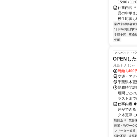
15:00 / 11
仕事内容 ＊
品の中華まか
校生応募もO
業界未経験者歓
1日4時間以内O
学歴不問
車通勤
午前
アルバイト・パ
OPENし
月島もんじゃ 
時給1,400
交通・アク
千葉県木更
勤務時間詳細
週間ごとの
ラストまで働
仕事内容 
列ができる
ク木更津にO
制服あり
業界
副業・WワークO
フリーター歓迎
経験不問
未経