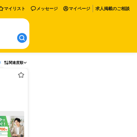
マイリスト
メッセージ
マイページ
求人掲載のご相談
存
関連度順