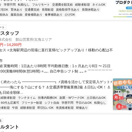
り
学歴不問
転勤なし
フルリモート
交通費全額支給
経験者歓迎
ネイルOK
在宅OK
育休あり
交通費支給
長期歓迎
資格取得手当あり
長期休暇あり
祝休み
服装自由
昼食補助あり
食事補助あり
ひげOK
ート
備スタッフ
株式会社 館山営業所/太海エリア
0円～14,200円
セス ⭐太海駅周辺の現場に直行直帰/ピックアップあり！移動の心配は不
市
 実働時間：1日あたり8時間 平均勤務日数：1ヶ月あたり8日 〜 21日
7:00(実働8時間/休憩1時間) ⭐.｡｡. 自己申告シフト制 .｡｡.⭐ ￣￣￣￣￣￣￣
早く終わったら ━━━━━━━━━┓ ⚡資格を活かして安定収入ゲット⚡
━━━海にする？山にする？ ⚓交通誘導警備業務2級 ⚓日払いOK！ ⚓
日給全額保...
未経験者歓迎
ランチタイム
扶養内勤務OK
副業・WワークOK
土日祝のみOK
60代も応募可
フリーター歓迎
シフト自由
学歴不問
平日のみOK
転勤なし
験者歓迎
午前
経験者歓迎
即日払いOK
有資格者歓迎
研修あり
員
サルタント