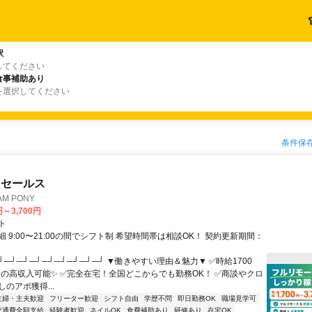
駅
してください
食事補助あり
を選択してください
条件保
ドセールス
M PONY
円～3,700円
ト
 9:00〜21:00の間でシフト制 希望時間帯は相談OK！ 契約更新期間：
┘─┘─┘─┘─┘─┘─┘─┘─┘ ▼働きやすい理由＆魅力▼ ✅時給1700
0円の高収入可能✨ ✅完全在宅！全国どこからでも勤務OK！ ✅商談やクロ
のアポ獲得...
主婦・主夫歓迎
フリーター歓迎
シフト自由
学歴不問
即日勤務OK
職場見学可
交通費全額支給
経験者歓迎
ネイルOK
食費補助あり
研修あり
在宅OK