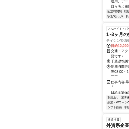
運用、デー
自ら考え主
固定時間制
転
駅近5分以内
長
アルバイト・パ
1~3ヶ月
テイシン警備
日給12,00
交通・アク
要です♪
千葉県鴨川
勤務時間詳細
⏰08:00～
￣￣...
仕事内容 
┗━━━━
日給全額保証
制服あり
業界
副業・WワークO
シフト自由
学
派遣社員
外資系企