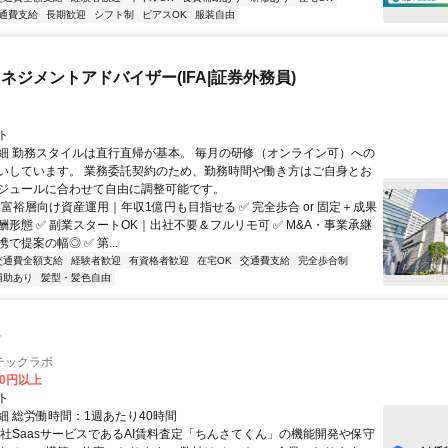
通費支給
長期歓迎
シフト制
ピアスOK
服装自由
ネジメントアドバイザー(IFA|証券外務員)
ト
細 勤務スタイルは直行直帰が基本。 毎月の研修（オンライン可）への
いしています。 業務委託契約のため、勤務時間や働き方はご自身とお
ジュールに合わせて自由に調整可能です。
 富裕層向け資産運用｜年収1億円も目指せる ✅ 完全歩合 or 固定＋成果
酬形態 ✅ 副業スタートOK｜出社不要＆フルリモ可 ✅ M&A・事業承継
で提案の幅◎ ✅ 第...
交通費全額支給
経験者歓迎
有資格者歓迎
在宅OK
交通費支給
完全歩合制
補助あり
髪型・髪色自由
ア
テックラボ
00円以上
ト
細 総労働時間：1週あたり40時間
自社SaasサービスであるAI賃料査定「ちんさてくん」の機能開発や保守