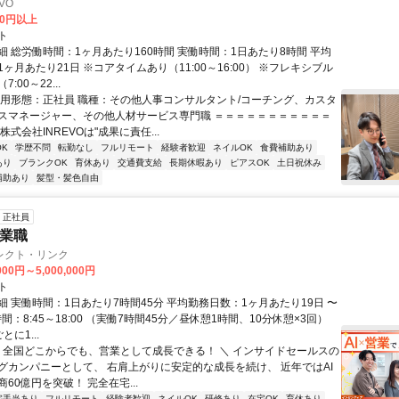
VO
00円以上
ト
細 総労働時間：1ヶ月あたり160時間 実働時間：1日あたり8時間 平均
ヶ月あたり21日 ※コアタイムあり（11:00～16:00） ※フレキシブル
:00～22...
雇用形態：正社員 職種：その他人事コンサルタント/コーチング、カスタ
スマネージャー、その他人材サービス専門職 ＝＝＝＝＝＝＝＝＝＝＝
株式会社INREVOは"成果に責任...
K
学歴不問
転勤なし
フルリモート
経験者歓迎
ネイルOK
食費補助あり
あり
ブランクOK
育休あり
交通費支給
長期休暇あり
ピアスOK
土日祝休み
補助あり
髪型・髪色自由
正社員
営業職
レクト・リンク
000円～5,000,000円
ト
細 実働時間：1日あたり7時間45分 平均勤務日数：1ヶ月あたり19日 〜
時間：8:45～18:00 （実働7時間45分／昼休憩1時間、10分休憩×3回）
に1...
／ 全国どこからでも、営業として成長できる！ ＼ インサイドセールスの
グカンパニーとして、 右肩上がりに安定的な成長を続け、 近年ではAI
60億円を突破！ 完全在宅...
宅手当あり
フルリモート
経験者歓迎
ネイルOK
研修あり
在宅OK
育休あり