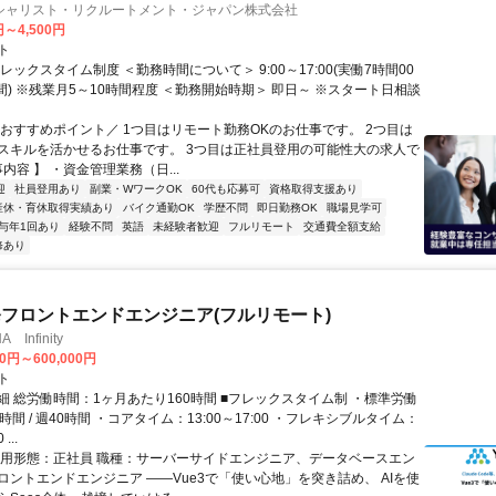
シャリスト・リクルートメント・ジャパン株式会社
円～4,500円
ト
レックスタイム制度 ＜勤務時間について＞ 9:00～17:00(実働7時間00
間) ※残業月5～10時間程度 ＜勤務開始時期＞ 即日～ ※スタート日相談
＼おすすめポイント／ 1つ目はリモート勤務OKのお仕事です。 2つ目は
スキルを活かせるお仕事です。 3つ目は正社員登用の可能性大の求人で
事内容 】 ・資金管理業務（日...
迎
社員登用あり
副業・WワークOK
60代も応募可
資格取得支援あり
産休・育休取得実績あり
バイク通勤OK
学歴不問
即日勤務OK
職場見学可
与年1回あり
経験不問
英語
未経験者歓迎
フルリモート
交通費全額支給
修あり
発フロントエンドエンジニア(フルリモート)
Infinity
00円～600,000円
ト
細 総労働時間：1ヶ月あたり160時間 ■フレックスタイム制 ・標準労働
時間 / 週40時間 ・コアタイム：13:00～17:00 ・フレキシブルタイム：
...
雇用形態：正社員 職種：サーバーサイドエンジニア、データベースエン
ロントエンドエンジニア ――Vue3で「使い心地」を突き詰め、 AIを使