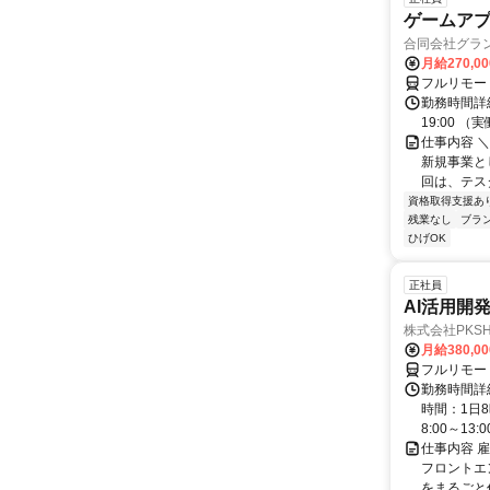
ゲームア
合同会社グラ
月給270,0
フルリモー
勤務時間詳細
19:00 
仕事内容 
新規事業と
回は、テス
資格取得支援あ
残業なし
ブラ
ひげOK
正社員
AI活用開
株式会社PKSHA 
月給380,0
フルリモー
勤務時間詳
時間：1日8
8:00～13:00 
仕事内容 
フロントエ
をまるごと作