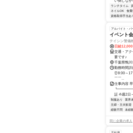
い倒しながら
ランチタイム
ネイルOK
食費
資格取得手当あ
アルバイト・パ
イベント会
テイシン警備
日給12,00
交通・アク
要です♪
千葉県鴨川
勤務時間詳細
⏰8:00～1
￣￣...
仕事内容 
┗━━━━
証 ⛵週2日～O
制服あり
業界
主婦・主夫歓迎
経験不問
未経
同じ企業の求人
正社員