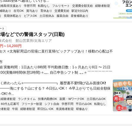
Saas全体へ越境していける...
資格取得支援あり
学歴不問
転勤なし
フルリモート
交通費全額支給
経験者歓迎
補助あり
在宅OK
賞与あり
育休あり
交通費支給
駅近5分以内
り
長期休暇あり
ピアスOK
土日祝休み
服装自由
昼食補助あり
ート
場などでの警備スタッフ(日勤)
株式会社 館山営業所/太海エリア
0円～14,200円
セス ⭐太海駅周辺の現場に直行直帰/ピックアップあり！移動の心配は不
市
 実働時間：1日あたり8時間 平均勤務日数：1ヶ月あたり8日 〜 21日
7:00(実働8時間/休憩1時間) ⭐.｡｡. 自己申告シフト制 .｡｡.⭐ ￣￣￣￣￣￣￣
早く終わったら⭐━━━━━━━━━┓ 履歴書不要❗飛び込み面接OK❗
━━━海にする？山にする？ ⛵日払いOK！ ⛵早上がりでも日給全額保
K! ⛵...
未経験者歓迎
ランチタイム
扶養内勤務OK
副業・WワークOK
土日祝のみOK
60代も応募可
フリーター歓迎
シフト自由
学歴不問
平日のみOK
転勤なし
験者歓迎
午前
経験者歓迎
即日払いOK
有資格者歓迎
研修あり