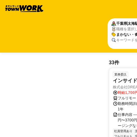
千葉県
太海
職種を選択
まかない・
キーワード
33件
業務委託
インサイ
株式会社DREA
時給1,700
フルリモー
勤務時間詳細
1年
仕事内容 ─
円〜370
ージングなし
社員登用あり
フルリモート