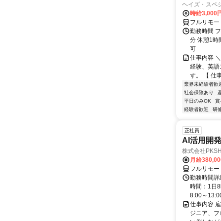
ヘイズ・スペ
時給3,000
フルリモー
勤務時間 フ
分 休憩1時
可
仕事内容 
経験、英語
す。 【 仕
業界未経験者歓
社会保険あり
平日のみOK
賞
経験者歓迎
研
正社員
AI活用開
株式会社PKSHA 
月給380,0
フルリモー
勤務時間詳
時間：1日8
8:00～13:00 
仕事内容 
ジニア、フ