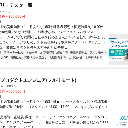
プリ・テスター職
ンドリンク
00円～360,000円
ト
 総労働時間：1ヶ月あたり160時間 勤務形態：固定時間制 10:00〜
（実働8時間／休憩1時間） ・残業少なめ ・ワークライフバランス
＼ゲームやアプリに関わる仕事を始めませんか？／ 当社では昨年より、
してゲーム・アプリのテスト業務を行う事業をスタートしました。 今
ター業務に興味をお持ちの方を新たに募集...
り
フリーター歓迎
学歴不問
固定時間制
経験不問
未経験者歓迎
フルリモート
ンクOK
長期歓迎
資格取得手当あり
長期休暇あり
土日祝休み
食事補助あり
発プロダクトエンジニア(フルリモート)
Infinity
00円～600,000円
ト
細 総労働時間：1ヶ月あたり160時間 ■フレックスタイム制 ・標準労働
時間 / 週40時間 ・コアタイム：13:00～17:00 ・フレキシブルタイム：
...
雇用形態：正社員 職種：サーバーサイドエンジニア、web/オープンSE、
ンドエンジニア ――ユーザー価値を起点に、 AIを使い倒しながらSaas
る仕事です。 💡この...