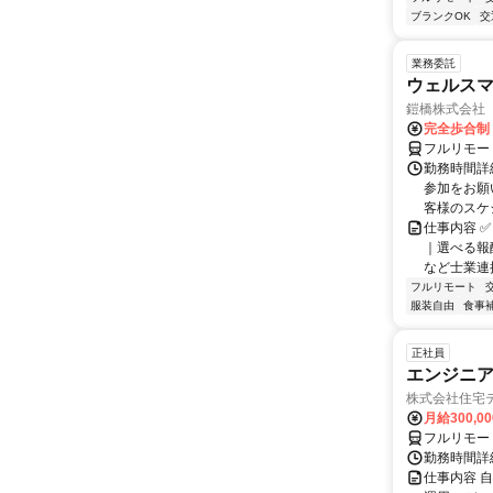
ブランクOK
交
業務委託
ウェルスマ
鎧橋株式会社
完全歩合制
フルリモー
勤務時間詳
参加をお願
客様のスケ
仕事内容 ✅
｜選べる報
など士業連携
フルリモート
服装自由
食事
正社員
エンジニ
株式会社住宅
月給300,0
フルリモー
勤務時間詳
仕事内容 