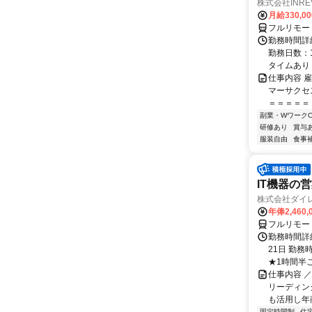
株式会社INRE
月給330,0
フルリモー
勤務時間詳
勤務日数：1
タイムあり（7
仕事内容 
マーサクセ
＝＝＝＝＝ 
副業・WワークO
研修あり
賞与
服装自由
食事
IT機器の
株式会社ダイ
年俸2,460,
フルリモー
勤務時間詳
21日 勤務
★1時間半ごと
仕事内容 
リーディン
も活用し年商
固定時間制
住