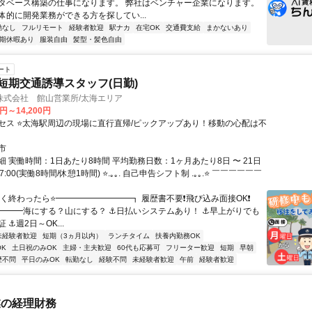
タベース構築の仕事になります。 弊社はベンチャー企業になります。
体的に開発業務ができる方を探してい...
勤なし
フルリモート
経験者歓迎
駅ナカ
在宅OK
交通費支給
まかないあり
期休暇あり
服装自由
髪型・髪色自由
ート
の短期交通誘導スタッフ(日勤)
株式会社 館山営業所/太海エリア
0円～14,200円
セス ⭐太海駅周辺の現場に直行直帰/ピックアップあり！移動の心配は不
市
 実働時間：1日あたり8時間 平均勤務日数：1ヶ月あたり8日 〜 21日
17:00(実働8時間/休憩1時間) ⭐.｡｡. 自己申告シフト制 .｡｡.⭐ ￣￣￣￣￣￣
早く終わったら⭐━━━━━━━━━┓ 履歴書不要❗飛び込み面接OK❗
━━━海にする？山にする？ ⚓日払いシステムあり！ ⚓早上がりでも
 ⚓週2日～OK...
未経験者歓迎
短期（3ヵ月以内）
ランチタイム
扶養内勤務OK
K
土日祝のみOK
主婦・主夫歓迎
60代も応募可
フリーター歓迎
短期
早朝
歴不問
平日のみOK
転勤なし
経験不問
未経験者歓迎
午前
経験者歓迎
業の経理財務