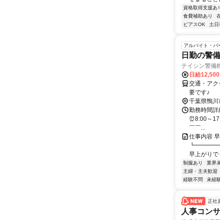
資格取得支援あ
食費補助あり
ピアスOK
土日
アルバイト・パ
日勤の警
テイシン警備
日給12,50
交通・アク
要です♪
千葉県鴨川
勤務時間詳細
⏰8:00～1
￣￣...
仕事内容 
┗━━━━
早上がりでも
制服あり
業界
主婦・主夫歓迎
経験不問
未経
正社
人事コン