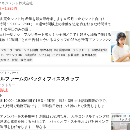
マネジメント株式会社
円～1,920円
ト
細 完全シフト制 希望を最大限考慮します♫ ⏰月～金でシフト自由！
間： 9:00～17:00 ） ※週9時間以上の稼働を想定 ⏰お好きな時間帯で
！ ⏰平日のみの週...
✨出社一切ナシ！フルリモート求人！ ✨全国どこでも好きな場所で働ける
柔軟！1週間ごとの申告制 ✨今いるスタッフの95％が子育てママ ༶ ༶ ༶ ༶
 ༶...
フリーター歓迎
シフト自由
学歴不問
即日勤務OK
フルリモート
経験者歓迎
OK
ブランクOK
長期歓迎
シフト制
ピアスOK
服装自由
履歴書不要
ひげOK
髪型・髪色自由
バイト・パート
サルファームのバックオフィススタッフ
ェクトリー
0円以上
ト
 10:00～19:00の間で1日3～4時間、週2～3日 ※上記時間帯の中で、
じた時間で勤務可能です。 ※勤務日数はご相談の上で決定しましょ
コアメンバーを大募集中！ 創業は2023年5月。 人事コンサルティング領
 急速な成長を続ける当社にて、 バックオフィス全般および対外インフ
運用をお任せします。 単なる...