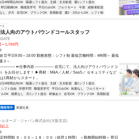
1日4時間以内OK
隔週シフト提出
主婦・主夫歓迎
週1シフト提出
即日勤務OK
職場見学可
平日のみOK
フルリモート
午前
経験者歓迎
なし
夕方
在宅OK
ブランクOK
長期歓迎
週2・3日からOK
シフト制
ート
の法人向のアウトバウンドコールスタッフ
GATE
円～1,700円
ト
 ⏰平日9:00～18:00 勤務形態：シフト制 最低労働時間：4時間～ 最低
週３～
――――― ⏩仕事内容 ――――― 在宅にて、法人向けアウトバウンドコ
oB）をお任せします！ ▶商材：M&A／人材／SaaS／ セキュリティなど
は1商材からスタート...
1日4時間以内OK
隔週シフト提出
主婦・主夫歓迎
週1シフト提出
シフト自由
学歴不問
職場見学可
平日のみOK
転勤なし
フルリモート
イルOK
残業なし
月1シフト提出
研修あり
在宅OK
ブランクOK
長期歓迎
派遣社員
ォルターズ・ジャパン株式会社(大阪支店)
0円以上
ト
固定時間制 ９：００～１８：００（休憩１時間） ＜勤務開始時期＞ 即日