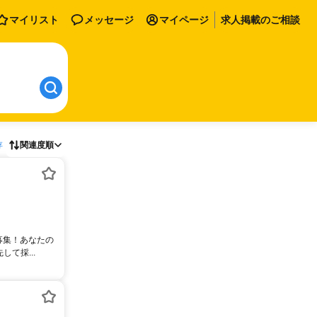
マイリスト
メッセージ
マイページ
求人掲載のご相談
存
関連度順
募集！あなたの
て採...