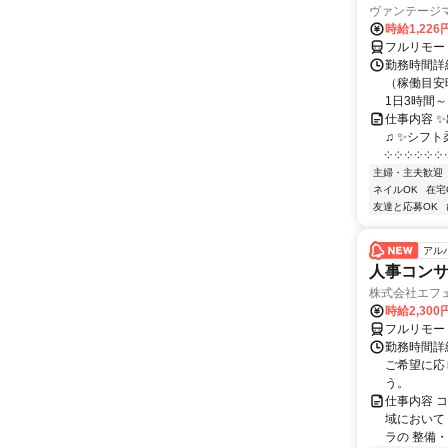
ヴァンテージ
時給1,226
フルリモー
勤務時間詳
（稼働目安時
1日3時間～
仕事内容 
♫ ✨シフト
༶ ༶ ༶ ༶ ༶ ༶ ༶
主婦・主夫歓迎
ネイルOK
在宅
友達と応募OK
アル
人事コン
株式会社エフ
時給2,30
フルリモー
勤務時間詳細
ご希望に応
う。
仕事内容 
域において
ラの 整備・