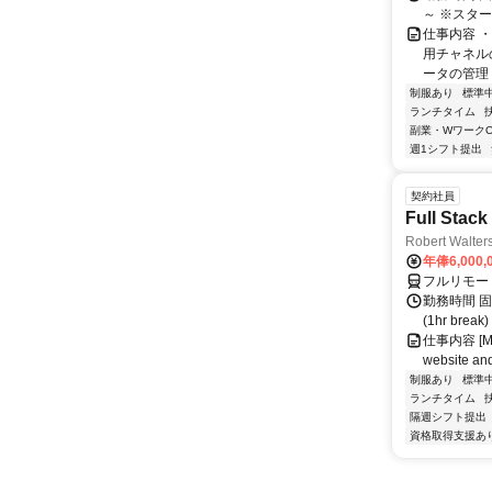
～ ※スタ
仕事内容 
用チャネル
ータの管理 
制服あり
標準
ランチタイム
副業・WワークO
週1シフト提出
契約社員
Full Stack
Robert Walter
年俸6,000,
フルリモー
勤務時間 固定
(1hr br
仕事内容 [Main
website and
制服あり
標準
ランチタイム
隔週シフト提出
資格取得支援あ