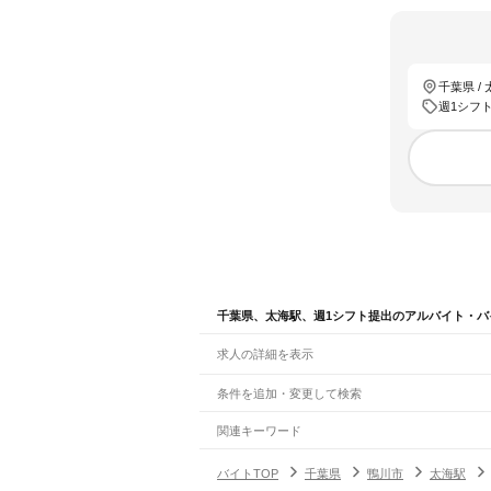
千葉県 /
週1シフ
千葉県、太海駅、週1シフト提出のアルバイト・バ
求人の詳細を表示
条件を追加・変更して検索
市区町村を追加・変更
関連キーワード
完全在宅ワーク 全国
シール貼り 在宅
現在地周
千葉県
駅を追加・変更
バイトTOP
千葉県
鴨川市
太海駅
千葉県
すべて