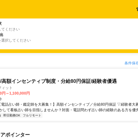
駅
してください
出
を選択してください
条件保
/高額インセンティブ制度・分給80円保証/経験者優遇
フィット
0円～1,100,000円
ト
 【電話占い師・鑑定師を大募集！】高額インセンティブ／分給80円保証 ▽経験者大
かして看板占い師を目指しませんか？対面・電話問わず占い師の経験のある方を優先し
由
即日勤務OK
フルリモート
ンアポインター