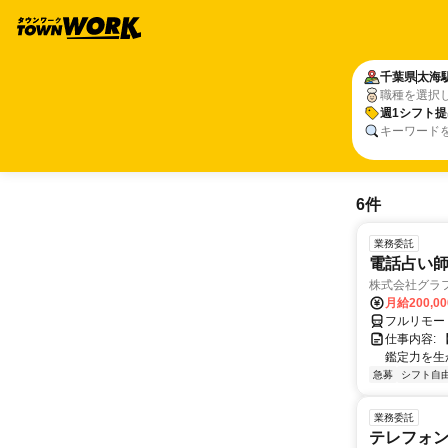
千葉県
太海
職種を選択
週1シフト提
キーワード
6件
業務委託
電話占い師
株式会社グラ
月給200,00
フルリモー
仕事内容:
鑑定力を生
急募
シフト自
業務委託
テレフォ