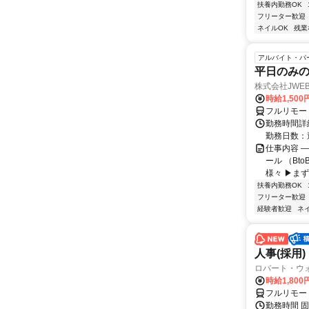
扶養内勤務OK
フリーター歓迎
ネイルOK
残業
アルバイト・パ
平日のみ
株式会社JWEB
時給1,500
フルリモー
勤務時間詳細
勤務日数：
仕事内容 
ール （Bt
様々 ▶まず
扶養内勤務OK
フリーター歓迎
経験者歓迎
ネ
人事(採用)
ロバート・ウ
時給1,80
フルリモー
勤務時間 