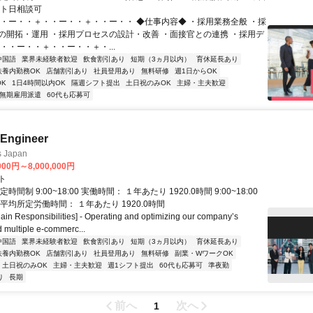
ート日相談可
・・ー・・＋・・ー・・＋・・ー・・ ◆仕事内容◆ ・採用業務全般 ・採
の開拓・運用 ・採用プロセスの設計・改善 ・面接官との連携 ・採用デ
・・ー・・＋・・ー・・＋・...
中国語
業界未経験者歓迎
飲食割引あり
短期（3ヵ月以内）
育休延長あり
扶養内勤務OK
店舗割引あり
社員登用あり
無料研修
週1日からOK
K
1日4時間以内OK
隔週シフト提出
土日祝のみOK
主婦・主夫歓迎
無期雇用派遣
60代も応募可
 Engineer
s Japan
000円～8,000,000円
ト
時間制 9:00~18:00 実働時間： １年あたり 1920.0時間 9:00~18:00
eak) 平均所定労働時間： １年あたり 1920.0時間
 Responsibilities] - Operating and optimizing our company’s
 multiple e-commerc...
中国語
業界未経験者歓迎
飲食割引あり
短期（3ヵ月以内）
育休延長あり
扶養内勤務OK
店舗割引あり
社員登用あり
無料研修
副業・WワークOK
土日祝のみOK
主婦・主夫歓迎
週1シフト提出
60代も応募可
準夜勤
り
長期
前へ
次へ
1