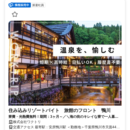
派遣社員
住み込みリゾートバイト 旅館のフロント 鴨川
寮費・光熱費無料！期間：3ヶ月～／＼海の街のキレイな寮で一人暮ら
し♪／旅館の丁寧なおもてなしを学べる◎
株式会社ワクトリ
交通アクセス 最寄駅：安房鴨川駅 ＜勤務地＞千葉県鴨川市天面442