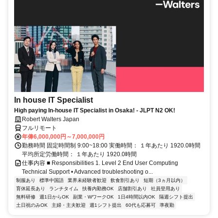
In house IT Specialist
High paying In-house IT Specialist in Osaka! - JLPT N2 OK!
Robert Walters Japan
フルリモート
年俸6,000,000円～7,000,000円
勤務時間 固定時間制 9:00~18:00 実働時間： １年あたり 1920.0時間
平均所定労働時間： １年あたり 1920.0時間
仕事内容 ■ Responsibilities 1. Level 2 End User Computing
Technical Support • Advanced troubleshooting o...
制服あり
標準中国語
業界未経験者歓迎
飲食割引あり
短期（3ヵ月以内）
育休延長あり
ランチタイム
扶養内勤務OK
店舗割引あり
社員登用あり
無料研修
週1日からOK
副業・WワークOK
1日4時間以内OK
隔週シフト提出
土日祝のみOK
主婦・主夫歓迎
週1シフト提出
60代も応募可
準夜勤