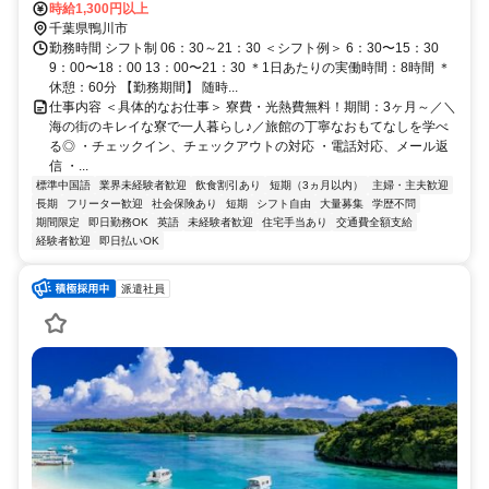
★寮完備・赴任交通費支給！ 【東京方面より】 高速バスで東京駅⇒
時給1,300円以上
安房鴨川駅（約135分） 電車で安房鴨川駅⇒太海駅（約4分） 太海駅
千葉県鴨川市
より徒歩15分 ※ご自宅からの通勤も相談OK！住み込みを希望されな
勤務時間 シフト制 06：30～21：30 ＜シフト例＞ 6：30〜15：30
い場合もお気軽にご相談ください。
9：00〜18：00 13：00〜21：30 ＊1日あたりの実働時間：8時間 ＊
休憩：60分 【勤務期間】 随時...
仕事内容 ＜具体的なお仕事＞ 寮費・光熱費無料！期間：3ヶ月～／＼
海の街のキレイな寮で一人暮らし♪／旅館の丁寧なおもてなしを学べ
る◎ ・チェックイン、チェックアウトの対応 ・電話対応、メール返
信 ・...
標準中国語
業界未経験者歓迎
飲食割引あり
短期（3ヵ月以内）
主婦・主夫歓迎
長期
フリーター歓迎
社会保険あり
短期
シフト自由
大量募集
学歴不問
期間限定
即日勤務OK
英語
未経験者歓迎
住宅手当あり
交通費全額支給
経験者歓迎
即日払いOK
派遣社員