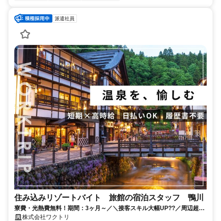
派遣社員
住み込みリゾートバイト 旅館の宿泊スタッフ 鴨川
寮費・光熱費無料！期間：3ヶ月～／＼接客スキル大幅UP??／周辺超便
利！バストイレ別の完全個室寮???♀?
株式会社ワクトリ