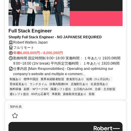
Full Stack Engineer
Shopify Full Stack Engineer - NO JAPANESE REQUIRED
Robert Walters Japan
フルリモート
年俸6,000,000円～8,000,000円
勤務時間 固定時間制 9:00~18:00 実働時間： １年あたり 1920.0時間
9:00~18:00 (1hr break) 平均所定労働時間： １年あたり 1920.0時間
仕事内容 [Main Responsibilities] - Operating and optimizing our
company’s website and multiple e-commerc...
制服あり
標準中国語
業界未経験者歓迎
飲食割引あり
短期（3ヵ月以内）
育休延長あり
ランチタイム
扶養内勤務OK
店舗割引あり
社員登用あり
無料研修
副業・WワークOK
隔週シフト提出
土日祝のみOK
主婦・主夫歓迎
週1シフト提出
60代も応募可
準夜勤
資格取得支援あり
長期
契約社員