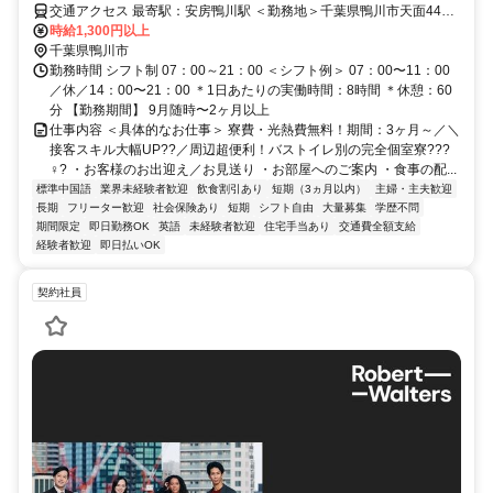
交通アクセス 最寄駅：安房鴨川駅 ＜勤務地＞千葉県鴨川市天面442
★寮完備・赴任交通費支給！ 【東京方面より】 高速バスで東京駅⇒
時給1,300円以上
安房鴨川駅（約135分） 電車で安房鴨川駅⇒太海駅（約4分） 太海駅
千葉県鴨川市
より徒歩15分 ※ご自宅からの通勤も相談OK！住み込みを希望されな
勤務時間 シフト制 07：00～21：00 ＜シフト例＞ 07：00〜11：00
い場合もお気軽にご相談ください。
／休／14：00〜21：00 ＊1日あたりの実働時間：8時間 ＊休憩：60
分 【勤務期間】 9月随時〜2ヶ月以上
仕事内容 ＜具体的なお仕事＞ 寮費・光熱費無料！期間：3ヶ月～／＼
接客スキル大幅UP??／周辺超便利！バストイレ別の完全個室寮???
♀? ・お客様のお出迎え／お見送り ・お部屋へのご案内 ・食事の配...
標準中国語
業界未経験者歓迎
飲食割引あり
短期（3ヵ月以内）
主婦・主夫歓迎
長期
フリーター歓迎
社会保険あり
短期
シフト自由
大量募集
学歴不問
期間限定
即日勤務OK
英語
未経験者歓迎
住宅手当あり
交通費全額支給
経験者歓迎
即日払いOK
契約社員