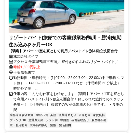
リゾートバイト|旅館での客室係業務|鴨川・勝浦|短期
住み込み|2ヶ月ーOK
【璃庵】アパート1室を寮として利用／バストイレ別＆独立洗面台付！
おしゃれな旅館でのスタッフ募集～！
株式会社ダイブ
アクセス 千葉県鴨川市天面／ 寮付きの住み込みリゾートバイト／生
活費が抑えられるのでお金が貯まる／休日は観光し放題／急募／面接
時給1,300円以上
なし
千葉県鴨川市
勤務時間 ・勤務時間： [1] 07:00～22:00 7:00～22:00の中で勤務 シフ
ト例） ・14:00～22:00 ・7:00～14:00 など （休憩時間 60分以上）
時間外労働：...
仕事内容 こんなお仕事をお任せします 【璃庵】アパート1室を寮とし
て利用／バストイレ別＆独立洗面台付！おしゃれな旅館でのスタッフ
募集～！ 【仕事内容】 旅館での客室係業務のお仕事です。 ・食事の
配...
業界未経験者歓迎
学歴不問
英語
食費補助あり
研修あり
家賃無料
ブランクOK
交通費支給
シフト制
中国語
昼食補助あり
履歴書不要
寮・社宅あり
食事補助あり
髪型・髪色自由