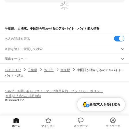
千葉県、太海駅、中国語が活かせるのアルバイト・バイト求人情報
求人の詳細を表示
条件を追加・変更して検索
市区町村を追加・変更
関連キーワード
完全在宅ワーク 全国
シール貼り 在宅
現在地周辺
ガチャガチャ
犬カフェ
千葉県
駅を追加・変更
バイトTOP
千葉県
鴨川市
太海駅
中国語が活かせるのアルバイト・
千葉県
すべて
バイト・求人
千葉市
すべて
職種を追加・変更
JR武蔵野線
中央区
花見川区
稲毛区
若葉区
緑区
美浜区
南流山駅
新松戸駅
新八柱駅
東松戸駅
市川大野駅
船橋法典駅
西船橋駅
飲食・フードサービス
銚子市
市川市
船橋市
館山市
木更津市
松戸市
野田市
茂原市
成田市
佐倉市
東金市
特徴を追加・変更
飲食・フードサービス
すべて
ヘルプ・お問い合わせ
サイトマップ
利用規約・プライバシーポリシー
JR中央・総武線
旭市
習志野市
柏市
勝浦市
市原市
流山市
八千代市
我孫子市
鴨川市
鎌ケ谷市
ホールスタッフ
キッチンスタッフ
皿洗い・洗い場
精肉・鮮魚加工
給食調理
人気
[企業]求人広告の掲載相談
市川駅
本八幡駅
下総中山駅
西船橋駅
船橋駅
東船橋駅
津田沼駅
幕張本郷駅
幕張駅
君津市
富津市
浦安市
四街道市
袖ケ浦市
八街市
印西市
白井市
富里市
南房総市
雇用形態を追加・変更
パン屋（ベーカリー）
フードカウンター販売員
バー（BAR）・バーテンダー
日払いOK
高校生歓迎
学生歓迎
深夜の仕事
髪型・髪色自由
ひげOK
ネイルOK
新検見川駅
稲毛駅
西千葉駅
千葉駅
匝瑳市
香取市
山武市
いすみ市
大網白里市
印旛郡
香取郡
山武郡
長生郡
夷隅郡
新着求人を受け取る
飲食店補助（開店・閉店準備）
飲食店（店長・マネージャー）
ピアスOK
アルバイト・パート
履歴書不要
オープニングスタッフ
留学生・外国人活躍中
安房郡
都道府県を変更
営業・販売
JR総武本線
勤務期間
正社員
市川駅
船橋駅
津田沼駅
稲毛駅
千葉駅
東千葉駅
都賀駅
四街道駅
物井駅
佐倉駅
営業・販売
すべて
短期
契約社員
単発・1日OK
長期
期間限定（春夏冬休み等）
南酒々井駅
榎戸駅
八街駅
日向駅
成東駅
松尾駅
横芝駅
飯倉駅
八日市場駅
干潟駅
旭駅
営業
テレフォンアポインター（テレアポ）
ルートセールス
コンビニ
シフト
派遣社員
飯岡駅
倉橋駅
猿田駅
松岸駅
銚子駅
フードカウンター販売員
アパレル
家電量販店・携帯販売（携帯ショップ）
土日祝のみOK
業務委託
平日のみOK
週1日からOK
週2・3日からOK
週4日以上OK
ホーム
マイリスト
メッセージ
マイページ
販売店（店長・マネージャー）
その他販売