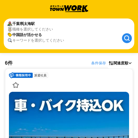
千葉県
太海駅
職種を選択してください
中国語が活かせる
キーワードを選択してください
6件
条件保存
関連度順
派遣社員