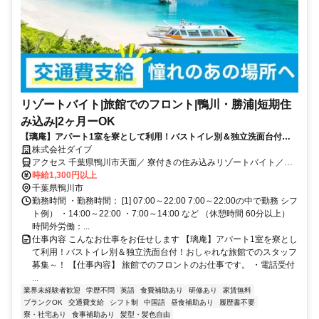
リゾートバイト|旅館でのフロント|鴨川・勝浦|短期住
み込み|2ヶ月ーOK
【璃庵】アパート1室を寮として利用！バストイレ別＆独立洗面台付！
おしゃれな旅館でのスタッフ募集～！
株式会社ダイブ
アクセス 千葉県鴨川市天面／ 寮付きの住み込みリゾートバイト／生
活費が抑えられるのでお金が貯まる／休日は観光し放題／急募／面接
時給1,300円以上
なし
千葉県鴨川市
勤務時間 ・勤務時間： [1] 07:00～22:00 7:00～22:00の中で勤務 シフ
ト例） ・14:00～22:00 ・7:00～14:00 など （休憩時間 60分以上）
時間外労働：...
仕事内容 こんなお仕事をお任せします 【璃庵】アパート1室を寮とし
て利用！バストイレ別＆独立洗面台付！おしゃれな旅館でのスタッフ
募集～！ 【仕事内容】 旅館でのフロントのお仕事です。 ・電話受付
...
業界未経験者歓迎
学歴不問
英語
食費補助あり
研修あり
家賃無料
ブランクOK
交通費支給
シフト制
中国語
昼食補助あり
履歴書不要
寮・社宅あり
食事補助あり
髪型・髪色自由