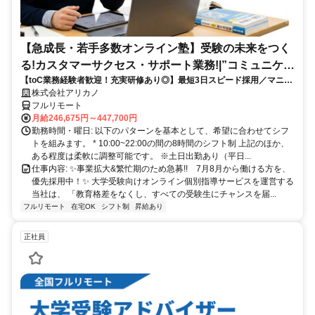
【急成長・若手多数オンライン塾】受験の未来をつく
る!カスタマーサクセス・サポート業務!|”コミュニケー
【toC業務経験者歓迎！充実研修あり◎】最短3日スピード採用／マニュ
ション”が好きな方!|「フルリモート勤務」
アル化が進んでいて、迷わず働ける環境です！
株式会社アリカノ
フルリモート
月給246,675円～447,700円
勤務時間・曜日: 以下のパターンを基本として、希望に合わせてシフ
トを組みます。 * 10:00~22:00の間の8時間のシフト制 上記のほか、
ある程度は柔軟に調整可能です。 ※土日出勤あり（平日...
仕事内容: ✨️事業拡大&繁忙期のため急募!! 7月8月から働ける方を、
優先採用中！✨️ 大学受験向けオンライン個別指導サービスを運営する
当社は、 「教育格差をなくし、すべての受験生にチャンスを届...
フルリモート
在宅OK
シフト制
昇給あり
正社員