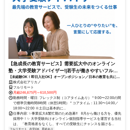
【急成長の教育サービス】需要拡大中のオンライン
塾・大学受験アドバイザー!|若手が働きやすいフルリ
【未経験OK！即日入社OK】オープンポジション／日本の教育を共に変
モート勤務
える仲間を募集します！
株式会社アリカノ
フルリモート
月給246,675円～610,500円
勤務時間・曜日: フレックス制（コアタイムあり） * 9:00〜22:00の間
で標準労働時間8時間（休憩1時間） * コアタイム：11:30〜14:00／
18:00〜22:00 ※土日は基本的に...
仕事内容: ✨️事業拡大&繁忙期のため急募!! 8月から働ける方を、優先
採用中！✨️ 大学受験向けオンライン個別指導サービスを運営する当社
は、 「教育格差をなくし、すべての受験生にチャンスを届ける...
フルリモート
在宅OK
昇給あり