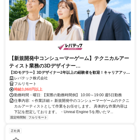
【新規開発中コンシューマーゲーム】テクニカルアー
ティスト業務の3Dデザイナー
【3Dモデラー】3Dデザイナー2年以上の経験者を歓迎！キャリアアップ
_LTCR547867_CP_CRG
を目指したい方も大歓迎♪
レバテック株式会社
フルリモート
時給3,060円以上
勤務時間・曜日: 【実際の勤務時間例】 10:00～19:00 週5日勤務
仕事内容: ＜作業詳細＞ 新規開発中のコンシューマーゲームのテクニ
カルアーティストとして作業をお任せします。 具体的な作業内容は
下記を想定しております。 ・Unreal Engine 5を用いたマ...
固定時間制
フルリモート
正社員