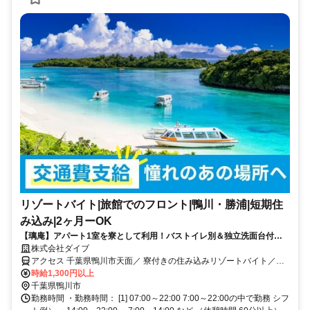
リゾートバイト|旅館でのフロント|鴨川・勝浦|短期住
み込み|2ヶ月ーOK
【璃庵】アパート1室を寮として利用！バストイレ別＆独立洗面台付！
おしゃれな旅館でのスタッフ募集～！
株式会社ダイブ
アクセス 千葉県鴨川市天面／ 寮付きの住み込みリゾートバイト／生
活費が抑えられるのでお金が貯まる／休日は観光し放題／急募／面接
時給1,300円以上
なし
千葉県鴨川市
勤務時間 ・勤務時間： [1] 07:00～22:00 7:00～22:00の中で勤務 シフ