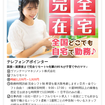
テレフォンアポインター
面接～就業後まで完全リモート✨先輩の95％が子育て中のママ♫
ヴァンテージマネジメント株式会社
フルリモート
時給1,226円～1,920円
勤務時間詳細 完全シフト制 希望を最大限考慮します♫ ⏰月～金でシ
フト自由！ （稼働目安時間： 9:00～17:00 ） ※週9時間以上の稼働を
想定 ⏰お好きな時間帯で1日3時間～！ ⏰平日のみの週...
仕事内容 ✨出社一切ナシ！フルリモート求人！ ✨全国どこでも好きな
場所で働ける♫ ✨シフト柔軟！1週間ごとの申告制 ✨今いるスタッフ
の95％が子育てママ ༶ ༶ ༶ ༶ ༶ ༶ ༶ ༶ ༶ ༶ ༶ ༶...