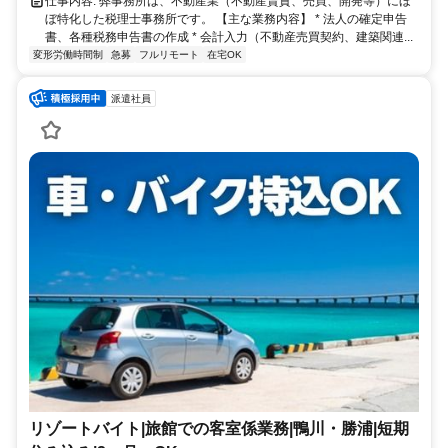
仕事内容: 弊事務所は、不動産業（不動産賃貸、売買、開発等）にほ
ぼ特化した税理士事務所です。 【主な業務内容】 * 法人の確定申告
書、各種税務申告書の作成 * 会計入力（不動産売買契約、建築関連...
変形労働時間制
急募
フルリモート
在宅OK
派遣社員
リゾートバイト|旅館での客室係業務|鴨川・勝浦|短期