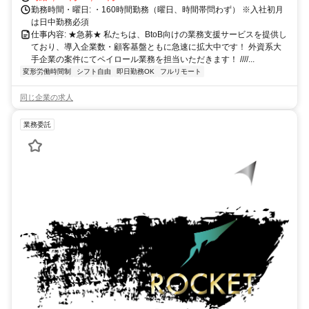
勤務時間・曜日: ・160時間勤務（曜日、時間帯問わず） ※入社初月
は日中勤務必須
仕事内容: ★急募★ 私たちは、BtoB向けの業務支援サービスを提供し
ており、導入企業数・顧客基盤ともに急速に拡大中です！ 外資系大
手企業の案件にてペイロール業務を担当いただきます！ ////...
変形労働時間制
シフト自由
即日勤務OK
フルリモート
同じ企業の求人
業務委託