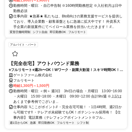
時給1,600円～2,400円
勤務時間・曜日: ・自己申告制 ※160時間勤務想定 ※入社初月は日中
勤務必須
仕事内容: ★急募★ 私たちは、BtoB向けの業務支援サービスを提供し
ており、導入企業数・顧客基盤ともに急速に拡大中です！ 外資系大
手企業の新規案件にてペイロール業務を担当いただきます！ //...
変形労働時間制
シフト自由
即日勤務OK
フルリモート
アルバイト・パート
【完全在宅】アウトバウンド業務
⭐️フルリモート⭐️週2h〜OK！Wワーク・副業大歓迎！スキマ時間OK！
※PC必須
ゲートファーム株式会社
フルリモート
時給1,300円～1,500円
勤務時間・曜日: ＜例＞ 週3日 3h/日の場合 ・月曜日 13:00~16:00
・火曜日 15:00~18:00 ・木曜日 09:00~12:00 合計9h/週 ※上記は
あくまで参考例でございま...
仕事内容: \\ここがポイント// ・完全在宅可能！ ・1日4時間、週2日か
ら可能です!! ・テレアポ未経験でもOK！ポテンシャル採用有！ 【仕
事内容】 電話業務（テレフォンアポイントメント※フル...
週1日からOK
急募
即日勤務OK
フルリモート
シフト制