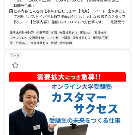
ト例） ・14:00～22:00 ・7:00～14:00 など （休憩時間 60分以上）
時間外労働：...
仕事内容 こんなお仕事をお任せします 【璃庵】アパート1室を寮とし
て利用！バストイレ別＆独立洗面台付！おしゃれな旅館でのスタッフ
募集～！ 【仕事内容】 旅館でのフロントのお仕事です。 ・電話受付
...
業界未経験者歓迎
学歴不問
英語
食費補助あり
研修あり
家賃無料
ブランクOK
交通費支給
シフト制
中国語
昼食補助あり
履歴書不要
寮・社宅あり
食事補助あり
髪型・髪色自由
正社員