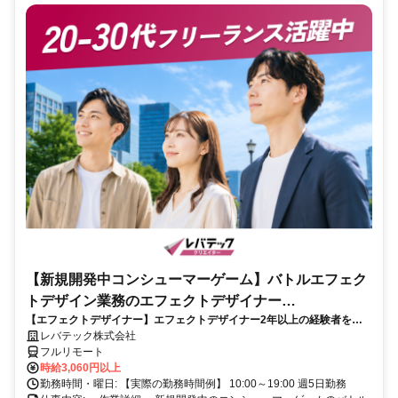
【新規開発中コンシューマーゲーム】バトルエフェク
トデザイン業務のエフェクトデザイナー
【エフェクトデザイナー】エフェクトデザイナー2年以上の経験者を歓
_LTCR187574_CP_CRG
迎！キャリアアップを目指したい方も大歓迎♪
レバテック株式会社
フルリモート
時給3,060円以上
勤務時間・曜日: 【実際の勤務時間例】 10:00～19:00 週5日勤務