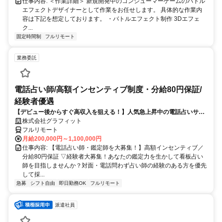
仕事内容: ＜作業詳細＞ 新規開発中のコンシューマーゲームのバトル
エフェクトデザイナーとして作業をお任せします。 具体的な作業内
容は下記を想定しております。 ・バトルエフェクト制作 3Dエフェ
ク...
固定時間制
フルリモート
業務委託
電話占い師/高額インセンティブ制度・分給80円保証/
経験者優遇
【デビュー後からすぐ高収入を狙える！】人気急上昇中の電話占いサイ
トで占いのお仕事
株式会社グラフィット
フルリモート
月給200,000円～1,100,000円
仕事内容: 【電話占い師・鑑定師を大募集！】高額インセンティブ／
分給80円保証 ▽経験者大募集！あなたの鑑定力を生かして看板占い
師を目指しませんか？対面・電話問わず占い師の経験のある方を優先
して採...
急募
シフト自由
即日勤務OK
フルリモート
派遣社員