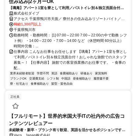
住み込み|2ヶ月ーOK
【璃庵】アパート1室を寮として利用／バストイレ別＆独立洗面台付！
おしゃれな旅館でのスタッフ募集～！
株式会社ダイブ
アクセス 千葉県鴨川市天面／ 寮付きの住み込みリゾートバイト／生
活費が抑えられるのでお金が貯まる／休日は観光し放題／急募／面接
時給1,300円以上
なし
千葉県鴨川市
勤務時間 ・勤務時間： [1] 07:00～22:00 7:00～22:00の中で勤務 シフ
ト例） ・14:00～22:00 ・7:00～14:00 など （休憩時間 60分以上）
時間外労働：...
仕事内容 こんなお仕事をお任せします 【璃庵】アパート1室を寮とし
て利用／バストイレ別＆独立洗面台付！おしゃれな旅館でのスタッフ
募集～！ 【仕事内容】 旅館での客室係業務のお仕事です。 ・食事の
配...
業界未経験者歓迎
学歴不問
英語
食費補助あり
研修あり
家賃無料
ブランクOK
交通費支給
シフト制
中国語
昼食補助あり
履歴書不要
寮・社宅あり
食事補助あり
髪型・髪色自由
正社員
【フルリモート】世界的米国大手ITの社内外の広告コ
ンテンツレビュアー
未経験者・新卒・ブランク有り歓迎、英語を活かせるポジションです。
完全リモート
Vaco Japan株式会社