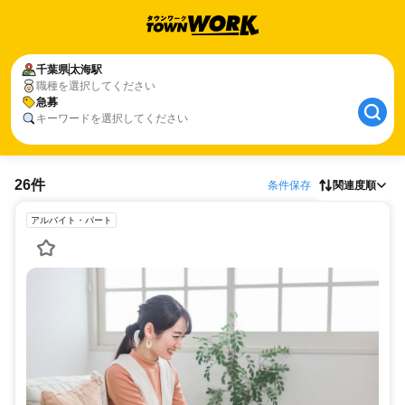
千葉県
太海駅
職種を選択してください
急募
キーワードを選択してください
26件
条件保存
関連度順
アルバイト・パート