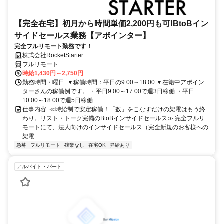
【完全在宅】初月から時間単価2,200円も可!BtoBイン
サイドセールス業務【アポインター】
完全フルリモート勤務です！
株式会社RocketStarter
フルリモート
時給1,430円～2,750円
勤務時間・曜日: ▼稼働時間：平日の9:00～18:00 ▼在籍中アポイン
ターさんの稼働例です。 ・平日9:00～17:00で週3日稼働 ・平日
10:00～18:00で週5日稼働
仕事内容: ≪時給制で安定稼働！「数」をこなすだけの架電はもう終
わり。リスト・トーク完備のBtoBインサイドセールス≫ 完全フルリ
モートにて、法人向けのインサイドセールス（完全新規のお客様への
架電...
急募
フルリモート
残業なし
在宅OK
昇給あり
アルバイト・パート