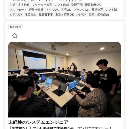
主婦・主夫歓迎
フリーター歓迎
シフト自由
学歴不問
即日勤務OK
フルリモート
経験者歓迎
ネイルOK
在宅OK
ブランクOK
長期歓迎
シフト制
ピアスOK
服装自由
履歴書不要
友達と応募OK
ひげOK
髪型・髪色自由
契約社員
未経験のシステムエンジニア
【別業務なし】フルリモ研修で未経験から、エンジニアデビュー！