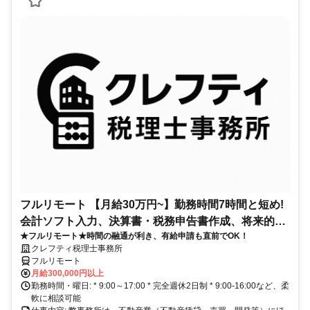
フルリモート 【月給30万円~】勤務時間7時間と短め!
会計ソフト入力、決算書・税務申告書作成、将来的に
★フルリモート★時間の融通が利き、有給申請も直前でOK！
決算説明も
クレフティ税理士事務所
フルリモート
月給300,000円以上
勤務時間・曜日: * 9:00～17:00 * 完全週休2日制 * 9:00-16:00など、柔
軟に相談可能