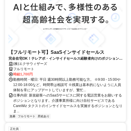
【フルリモート可】SaaSインサイドセールス
完全在宅OK！テレアポ・インサイドセールス経験者向けのポジションで
す！
(株)エクサウィザーズ
フルリモート
時給1,700円
勤務時間・曜日: 平日 週30時間以上勤務可能な方。 ※9:00 - 15:00や
12:00-18:00など。時間帯は相談可 ※残業は基本的にないように人員
体制を常にアップデートしていますが、繁忙...
仕事内容: 新規顧客へのSaaSサービスに関する電話営業をお願いする
ポジションとなります。介護事業所様に向け自社サービスである
CareWiz タクストのインサイドセールスを実施するポジションとなり
ま...
急募
フルリモート
昇給あり
正社員