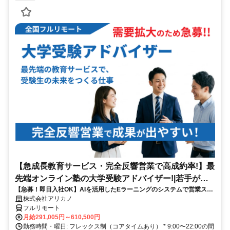
【急成長教育サービス・完全反響営業で高成約率!】最
先端オンライン塾の大学受験アドバイザー!|若手が多
【急募！即日入社OK】AIを活用したEラーニングのシステムで営業スキ
数活躍中!「フルリモート勤務」
ルがどんどん身につく！未経験でも、入社1か月目から成果を出せる環
株式会社アリカノ
境です。
フルリモート
月給291,005円～610,500円
勤務時間・曜日: フレックス制（コアタイムあり） * 9:00〜22:00の間