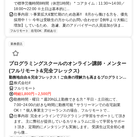
で標準労働時間8時間（休憩1時間） * コアタイム：11:30〜14:00／
18:00〜22:00 ※土日は基本的に...
仕事内容: ✨️事業拡大&繁忙期のため急募!! 8月から働ける方を、優先
採用中！✨️ 今年は受験生の方からのお問い合わせが【例年より大幅に
増加】しているため、 急遽、夏のアドバイザーの人員追加が決ま...
フルリモート
在宅OK
昇給あり
業務委託
プログラミングスクールのオンライン講師・メンター
(フルリモート&完全フレックス)
勤務地自由＆完全フレックス！ご自身の理解力も高まるプログラミング
講師のお仕事です
株式会社if
フルリモート
時給1,800円～2,500円
勤務時間・曜日: * 週20h以上勤務できる方 * 平日・土日祝にて、
7:00~24:00の好きな時間に勤務可能 * サラリーマンでの在宅副業
OK！ * 個人事業主フリーランスの場合、フルリモートで...
仕事内容: 完全オンラインでプログラミング学習をサポートして頂き
ます。 主に弊社が提供しているカリキュラムに沿って学習をサポー
ト頂き、定期的にメンタリングも実施します。 受講生は完全初心者
から微...