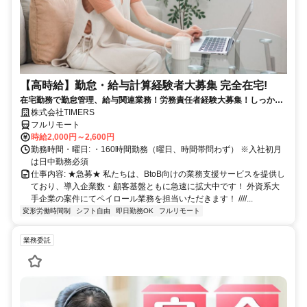
【高時給】勤怠・給与計算経験者大募集 完全在宅!
在宅勤務で勤怠管理、給与関連業務！労務責任者経験大募集！しっかり
稼ぎたい方、注目！
株式会社TIMERS
フルリモート
時給2,000円～2,600円
勤務時間・曜日: ・160時間勤務（曜日、時間帯問わず） ※入社初月
は日中勤務必須
仕事内容: ★急募★ 私たちは、BtoB向けの業務支援サービスを提供し
ており、導入企業数・顧客基盤ともに急速に拡大中です！ 外資系大
手企業の案件にてペイロール業務を担当いただきます！ ////...
変形労働時間制
シフト自由
即日勤務OK
フルリモート
業務委託