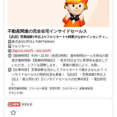
不動産関連の完全在宅インサイドセールス
【必須】営業経験1年以上✨フルリモート✨残業少なめ✨インセンティブ
有
株式会社LIFULL FaM Partners
フルリモート
月給242,000円～280,000円
【勤務時間】 9:00～21:00（休憩1時間） 週40時間の一ヵ月単位の変
形労働時間制 【勤務時間補足】 ・前月15日までに希望休を提出して
いただき、シフトを調整します。 ・業務の都合により、出勤...
【仕事内容】 営業経験を活かしてフルリモートで働きませんか？ イ
ンサイドセールスの契約社員を募集！ 【必須】 ・営業経験1年以上
(法人・個人問わず) 【インサイドセールスの仕事内容】 ・電話対応
(...
変形労働時間制
フリーター歓迎
学歴不問
フルリモート
経験者歓迎
ブランクOK
派遣社員