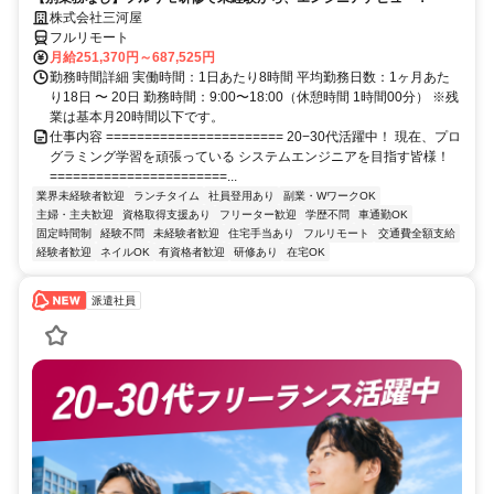
株式会社三河屋
フルリモート
月給251,370円～687,525円
勤務時間詳細 実働時間：1日あたり8時間 平均勤務日数：1ヶ月あた
り18日 〜 20日 勤務時間：9:00〜18:00（休憩時間 1時間00分） ※残
業は基本月20時間以下です。
仕事内容 ======================= 20−30代活躍中！ 現在、プロ
グラミング学習を頑張っている システムエンジニアを目指す皆様！
=======================...
業界未経験者歓迎
ランチタイム
社員登用あり
副業・WワークOK
主婦・主夫歓迎
資格取得支援あり
フリーター歓迎
学歴不問
車通勤OK
固定時間制
経験不問
未経験者歓迎
住宅手当あり
フルリモート
交通費全額支給
経験者歓迎
ネイルOK
有資格者歓迎
研修あり
在宅OK
派遣社員