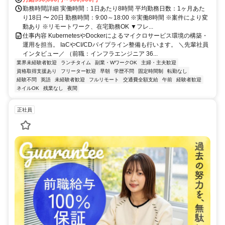
勤務時間詳細 実働時間：1日あたり8時間 平均勤務日数：1ヶ月あた
り18日 〜 20日 勤務時間：9:00～18:00 ※実働8時間 ※案件により変
動あり ※リモートワーク、在宅勤務OK ▼フレ...
仕事内容 KubernetesやDockerによるマイクロサービス環境の構築・
運用を担当。 IaCやCI/CDパイプライン整備も行います。 ＼先輩社員
インタビュー／ （前職：インフラエンジニア 36...
業界未経験者歓迎
ランチタイム
副業・WワークOK
主婦・主夫歓迎
資格取得支援あり
フリーター歓迎
早朝
学歴不問
固定時間制
転勤なし
経験不問
英語
未経験者歓迎
フルリモート
交通費全額支給
午前
経験者歓迎
ネイルOK
残業なし
夜間
正社員