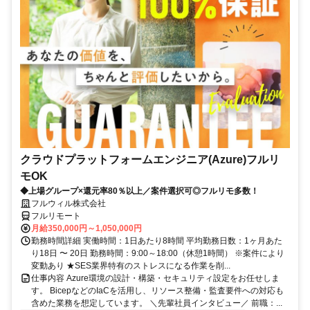
クラウドプラットフォームエンジニア(Azure)フルリ
モOK
◆上場グループ×還元率80％以上／案件選択可◎フルリモ多数！
フルウィル株式会社
フルリモート
月給350,000円～1,050,000円
勤務時間詳細 実働時間：1日あたり8時間 平均勤務日数：1ヶ月あた
り18日 〜 20日 勤務時間：9:00～18:00（休憩1時間） ※案件により
変動あり ★SES業界特有のストレスになる作業を削...
仕事内容 Azure環境の設計・構築・セキュリティ設定をお任せしま
す。 BicepなどのIaCを活用し、リソース整備・監査要件への対応も
含めた業務を想定しています。 ＼先輩社員インタビュー／ 前職：...