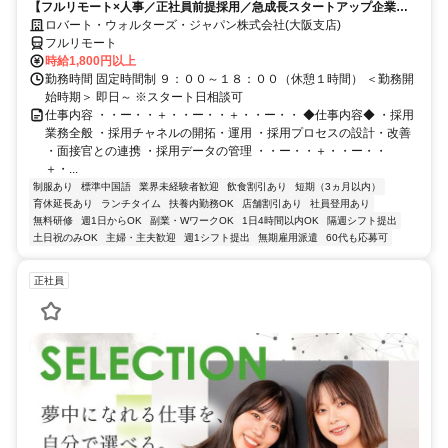
【フルリモート×人事／正社員前提採用／急成長スタートアップ企業／
英語】Robert Walters
ロバート・ウォルターズ・ジャパン株式会社(大阪支店)
フルリモート
時給1,800円以上
勤務時間 固定時間制 ９：００～１８：００（休憩１時間） ＜勤務開
始時期＞ 即日～ ※スタート日相談可
仕事内容 ・・ー・・＋・・ー・・＋・・ー・・ ◆仕事内容◆ ・採用
業務全般 ・採用チャネルの開拓・運用 ・採用プロセスの設計・改善
・面接官との連携 ・採用データの管理 ・・ー・・＋・・ー・・
＋・...
制服あり
標準中国語
業界未経験者歓迎
飲食割引あり
短期（3ヵ月以内）
育休延長あり
ランチタイム
扶養内勤務OK
店舗割引あり
社員登用あり
無料研修
週1日からOK
副業・WワークOK
1日4時間以内OK
隔週シフト提出
土日祝のみOK
主婦・主夫歓迎
週1シフト提出
無期雇用派遣
60代も応募可
正社員