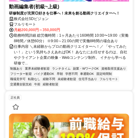
動画編集者(初級~上級)
研修制度が充実◎好きを仕事へ！未来を創る動画クリエイターへ！
株式会社SDビジョン
フルリモート
月給200,000円～350,000円
勤務時間詳細 総労働時間：1ヶ月あたり160時間 10:00〜19:00（実働
8時間／休憩60分） ※9:00～21:00の間で実働8時間の場合あり
仕事内容 ＼未経験からプロの動画クリエイターへ！／ 「やってみた
い！」という気持ちさえあればOK！ あなたにお任せするのは、自社
やクライアント企業の映像・Webコンテンツ制作。 イチから学べる
研修で...
制服あり
業界未経験者歓迎
ランチタイム
副業・WワークOK
資格取得支援あり
フリーター歓迎
バイク通勤OK
早朝
学歴不問
車通勤OK
固定時間制
職場見学可
転勤なし
経験不問
未経験者歓迎
住宅手当あり
フルリモート
交通費全額支給
午前
経験者歓迎
正社員