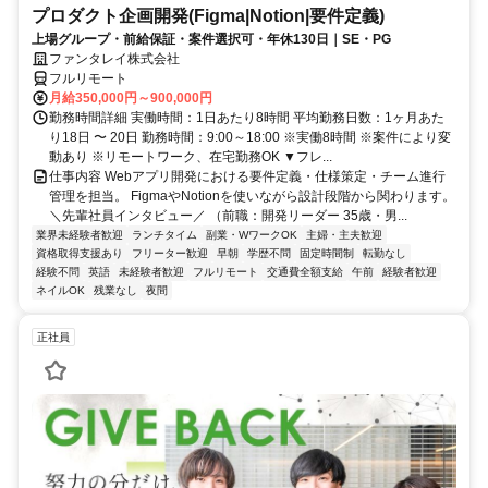
プロダクト企画開発(Figma|Notion|要件定義)
上場グループ・前給保証・案件選択可・年休130日｜SE・PG
ファンタレイ株式会社
フルリモート
月給350,000円～900,000円
勤務時間詳細 実働時間：1日あたり8時間 平均勤務日数：1ヶ月あた
り18日 〜 20日 勤務時間：9:00～18:00 ※実働8時間 ※案件により変
動あり ※リモートワーク、在宅勤務OK ▼フレ...
仕事内容 Webアプリ開発における要件定義・仕様策定・チーム進行
管理を担当。 FigmaやNotionを使いながら設計段階から関わります。
＼先輩社員インタビュー／ （前職：開発リーダー 35歳・男...
業界未経験者歓迎
ランチタイム
副業・WワークOK
主婦・主夫歓迎
資格取得支援あり
フリーター歓迎
早朝
学歴不問
固定時間制
転勤なし
経験不問
英語
未経験者歓迎
フルリモート
交通費全額支給
午前
経験者歓迎
ネイルOK
残業なし
夜間
正社員