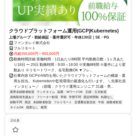
クラウドプラットフォーム運用(GCP|Kubernetes)
上場グループ・前給保証・案件選択可・年休130日｜SE・PG
ファンタレイ株式会社
フルリモート
月給350,000円～900,000円
勤務時間詳細 実働時間：1日あたり8時間 平均勤務日数：1ヶ月あた
り18日 〜 20日 勤務時間：9:00～18:00 ※実働8時間 ※案件により変
動あり ※リモートワーク、在宅勤務OK ▼フレ...
仕事内容 GCPやAWSを用いたクラウドプラットフォームの構築・運
用を担当。 Kubernetesや監視環境の最適化も行います。 ＼先輩社員
インタビュー／ （前職：クラウド運用エンジニア 31歳・男...
業界未経験者歓迎
ランチタイム
副業・WワークOK
主婦・主夫歓迎
資格取得支援あり
フリーター歓迎
早朝
学歴不問
固定時間制
転勤なし
経験不問
英語
未経験者歓迎
フルリモート
交通費全額支給
午前
経験者歓迎
ネイルOK
残業なし
夜間
正社員