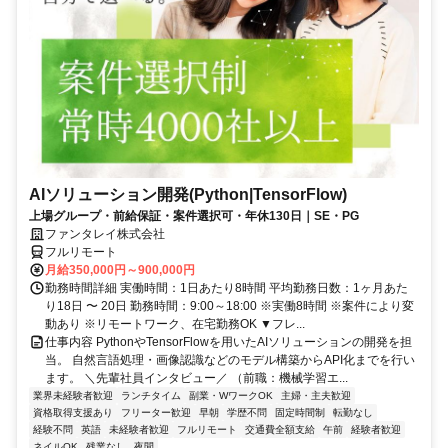
AIソリューション開発(Python|TensorFlow)
上場グループ・前給保証・案件選択可・年休130日｜SE・PG
ファンタレイ株式会社
フルリモート
月給350,000円～900,000円
勤務時間詳細 実働時間：1日あたり8時間 平均勤務日数：1ヶ月あた
り18日 〜 20日 勤務時間：9:00～18:00 ※実働8時間 ※案件により変
動あり ※リモートワーク、在宅勤務OK ▼フレ...
仕事内容 PythonやTensorFlowを用いたAIソリューションの開発を担
当。 自然言語処理・画像認識などのモデル構築からAPI化までを行い
ます。 ＼先輩社員インタビュー／ （前職：機械学習エ...
業界未経験者歓迎
ランチタイム
副業・WワークOK
主婦・主夫歓迎
資格取得支援あり
フリーター歓迎
早朝
学歴不問
固定時間制
転勤なし
経験不問
英語
未経験者歓迎
フルリモート
交通費全額支給
午前
経験者歓迎
ネイルOK
残業なし
夜間