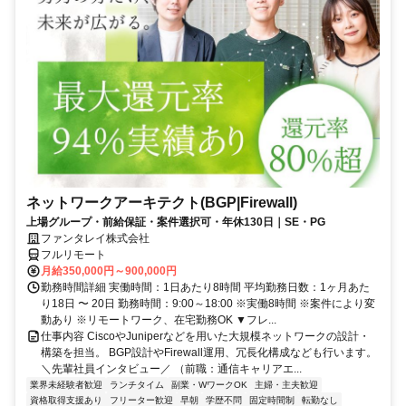
ネットワークアーキテクト(BGP|Firewall)
上場グループ・前給保証・案件選択可・年休130日｜SE・PG
ファンタレイ株式会社
フルリモート
月給350,000円～900,000円
勤務時間詳細 実働時間：1日あたり8時間 平均勤務日数：1ヶ月あた
り18日 〜 20日 勤務時間：9:00～18:00 ※実働8時間 ※案件により変
動あり ※リモートワーク、在宅勤務OK ▼フレ...
仕事内容 CiscoやJuniperなどを用いた大規模ネットワークの設計・
構築を担当。 BGP設計やFirewall運用、冗長化構成なども行います。
＼先輩社員インタビュー／ （前職：通信キャリアエ...
業界未経験者歓迎
ランチタイム
副業・WワークOK
主婦・主夫歓迎
資格取得支援あり
フリーター歓迎
早朝
学歴不問
固定時間制
転勤なし