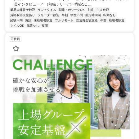
員インタビュー／ （前職：サーバー構築SE ...
業界未経験者歓迎
ランチタイム
副業・WワークOK
主婦・主夫歓迎
資格取得支援あり
フリーター歓迎
早朝
学歴不問
固定時間制
転勤なし
経験不問
英語
未経験者歓迎
フルリモート
交通費全額支給
午前
経験者歓迎
ネイルOK
残業なし
夜間
正社員