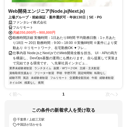
Web開発エンジニア(Node.js|Next.js)
上場グループ・前給保証・案件選択可・年休130日｜SE・PG
ファンタレイ株式会社
フルリモート
月給350,000円～900,000円
勤務時間詳細 実働時間：1日あたり8時間 平均勤務日数：1ヶ月あた
り18日 〜 20日 勤務時間：9:00～18:00 ※実働8時間 ※案件により変
動あり ※リモートワーク、在宅勤務OK ▼フレ...
仕事内容 Node.jsとNext.jsでのWeb開発全般を担当。 UI・APIの両方
を構築し、DevOps基盤の運用にも携わります。 自ら提案して実装ま
で完結できる環境です。 ＼先輩社員インタビュ...
業界未経験者歓迎
ランチタイム
副業・WワークOK
主婦・主夫歓迎
資格取得支援あり
フリーター歓迎
早朝
学歴不問
固定時間制
転勤なし
経験不問
英語
未経験者歓迎
フルリモート
交通費全額支給
午前
経験者歓迎
ネイルOK
残業なし
夜間
前へ
次へ
1
この条件の新着求人を受け取る
千葉県 / 上総三又駅
中国語が活かせる