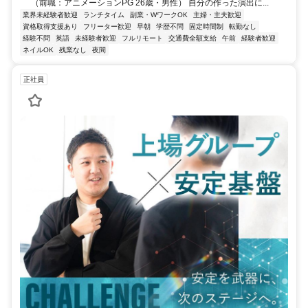
（前職：アニメーションPG 26歳・男性） 自分の作った演出に...
業界未経験者歓迎
ランチタイム
副業・WワークOK
主婦・主夫歓迎
資格取得支援あり
フリーター歓迎
早朝
学歴不問
固定時間制
転勤なし
経験不問
英語
未経験者歓迎
フルリモート
交通費全額支給
午前
経験者歓迎
ネイルOK
残業なし
夜間
正社員