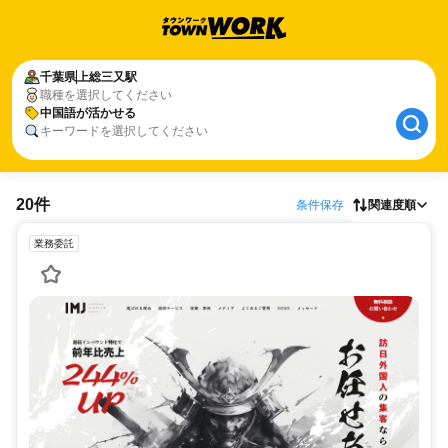
千葉県
上総三又駅
職種を選択してください
中国語が活かせる
キーワードを選択してください
20件
条件保存
関連度順
業務委託