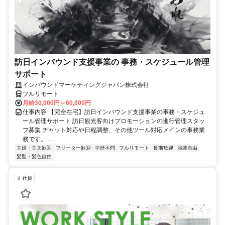
訪日インバウンド支援事業の 事務・スケジュール管理
サポート
インバウンドマーケティングジャパン株式会社
フルリモート
月給30,000円～60,000円
仕事内容 【完全在宅】訪日インバウンド支援事業の事務・スケジュ
ール管理サポート 訪日観光客向けプロモーションの進行管理スタッ
フ募集 チャット対応や日程調整、その他ツール対応メインの事務業
務です。 ...
主婦・主夫歓迎
フリーター歓迎
学歴不問
フルリモート
長期歓迎
服装自由
髪型・髪色自由
正社員