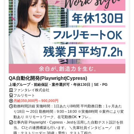
QA自動化開発(Playwright|Cypress)
上場グループ・前給保証・案件選択可・年休130日｜SE・PG
ファンタレイ株式会社
フルリモート
月給350,000円～900,000円
勤務時間詳細 実働時間：1日あたり8時間 平均勤務日数：1ヶ月あた
り18日 〜 20日 勤務時間：9:00～18:00 ※実働8時間 ※案件により変
動あり ※リモートワーク、在宅勤務OK ▼フレ...
仕事内容 Playwright・Cypress・Jestを活用した自動テスト設計を担
当。 CIとの連携構築も行います。 ＼先輩社員インタビュー／ （前
職：テストリーダー 38歳・男性） テスト工程の...