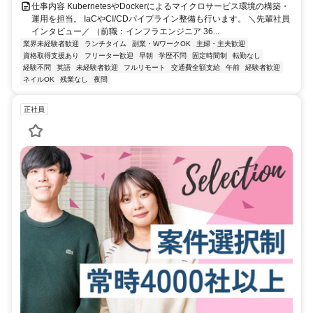
仕事内容 KubernetesやDockerによるマイクロサービス環境の構築・
運用を担当。 IaCやCI/CDパイプライン整備も行います。 ＼先輩社員
インタビュー／ （前職：インフラエンジニア 36...
業界未経験者歓迎
ランチタイム
副業・WワークOK
主婦・主夫歓迎
資格取得支援あり
フリーター歓迎
早朝
学歴不問
固定時間制
転勤なし
経験不問
英語
未経験者歓迎
フルリモート
交通費全額支給
午前
経験者歓迎
ネイルOK
残業なし
夜間
正社員