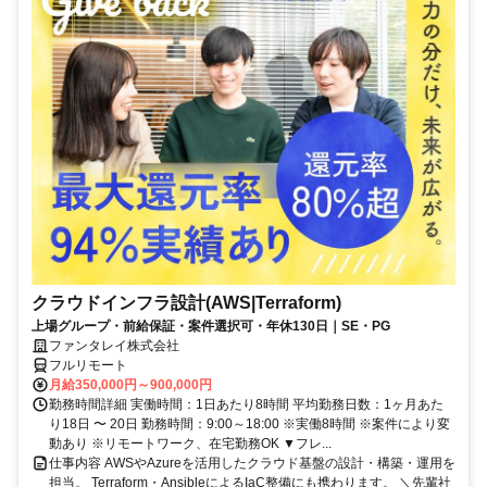
クラウドインフラ設計(AWS|Terraform)
上場グループ・前給保証・案件選択可・年休130日｜SE・PG
ファンタレイ株式会社
フルリモート
月給350,000円～900,000円
勤務時間詳細 実働時間：1日あたり8時間 平均勤務日数：1ヶ月あた
り18日 〜 20日 勤務時間：9:00～18:00 ※実働8時間 ※案件により変
動あり ※リモートワーク、在宅勤務OK ▼フレ...
仕事内容 AWSやAzureを活用したクラウド基盤の設計・構築・運用を
担当。 Terraform・AnsibleによるIaC整備にも携わります。 ＼先輩社