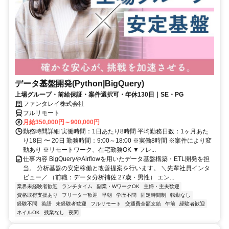
データ基盤開発(Python|BigQuery)
上場グループ・前給保証・案件選択可・年休130日｜SE・PG
ファンタレイ株式会社
フルリモート
月給350,000円～900,000円
勤務時間詳細 実働時間：1日あたり8時間 平均勤務日数：1ヶ月あた
り18日 〜 20日 勤務時間：9:00～18:00 ※実働8時間 ※案件により変
動あり ※リモートワーク、在宅勤務OK ▼フレ...
仕事内容 BigQueryやAirflowを用いたデータ基盤構築・ETL開発を担
当。 分析基盤の安定稼働と改善提案を行います。 ＼先輩社員インタ
ビュー／ （前職：データ分析補佐 27歳・男性） エン...
業界未経験者歓迎
ランチタイム
副業・WワークOK
主婦・主夫歓迎
資格取得支援あり
フリーター歓迎
早朝
学歴不問
固定時間制
転勤なし
経験不問
英語
未経験者歓迎
フルリモート
交通費全額支給
午前
経験者歓迎
ネイルOK
残業なし
夜間