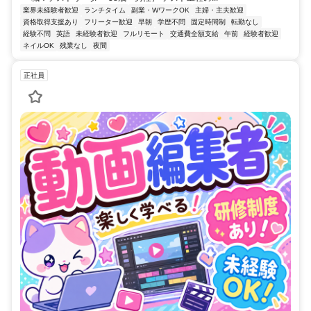
業界未経験者歓迎
ランチタイム
副業・WワークOK
主婦・主夫歓迎
資格取得支援あり
フリーター歓迎
早朝
学歴不問
固定時間制
転勤なし
経験不問
英語
未経験者歓迎
フルリモート
交通費全額支給
午前
経験者歓迎
ネイルOK
残業なし
夜間
正社員