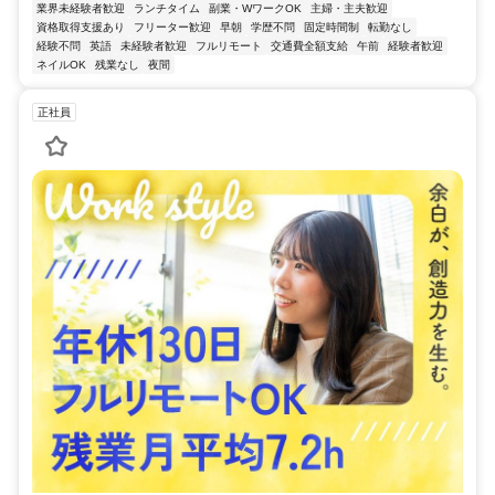
業界未経験者歓迎
ランチタイム
副業・WワークOK
主婦・主夫歓迎
資格取得支援あり
フリーター歓迎
早朝
学歴不問
固定時間制
転勤なし
経験不問
英語
未経験者歓迎
フルリモート
交通費全額支給
午前
経験者歓迎
ネイルOK
残業なし
夜間
正社員