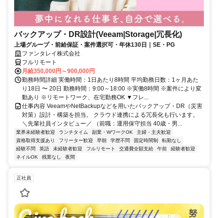
バックアップ・DR設計(Veeam|Storage|冗長化)
上場グループ・前給保証・案件選択可・年休130日｜SE・PG
ファンタレイ株式会社
フルリモート
月給350,000円～900,000円
勤務時間詳細 実働時間：1日あたり8時間 平均勤務日数：1ヶ月あた
り18日 〜 20日 勤務時間：9:00～18:00 ※実働8時間 ※案件により変
動あり ※リモートワーク、在宅勤務OK ▼フレ...
仕事内容 VeeamやNetBackupなどを用いたバックアップ・DR（災害
対策）設計・構築を担当。 クラウド連携による冗長化も行います。
＼先輩社員インタビュー／ （前職：運用保守担当 40歳・男...
業界未経験者歓迎
ランチタイム
副業・WワークOK
主婦・主夫歓迎
資格取得支援あり
フリーター歓迎
早朝
学歴不問
固定時間制
転勤なし
経験不問
英語
未経験者歓迎
フルリモート
交通費全額支給
午前
経験者歓迎
ネイルOK
残業なし
夜間
正社員