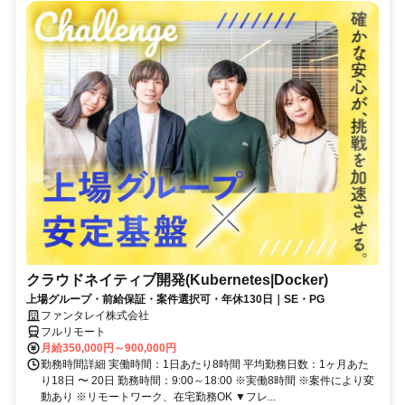
クラウドネイティブ開発(Kubernetes|Docker)
上場グループ・前給保証・案件選択可・年休130日｜SE・PG
ファンタレイ株式会社
フルリモート
月給350,000円～900,000円
勤務時間詳細 実働時間：1日あたり8時間 平均勤務日数：1ヶ月あた
り18日 〜 20日 勤務時間：9:00～18:00 ※実働8時間 ※案件により変
動あり ※リモートワーク、在宅勤務OK ▼フレ...