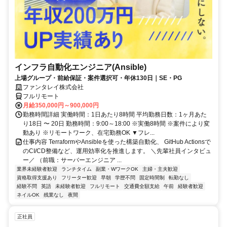
インフラ自動化エンジニア(Ansible)
上場グループ・前給保証・案件選択可・年休130日｜SE・PG
ファンタレイ株式会社
フルリモート
月給350,000円～900,000円
勤務時間詳細 実働時間：1日あたり8時間 平均勤務日数：1ヶ月あた
り18日 〜 20日 勤務時間：9:00～18:00 ※実働8時間 ※案件により変
動あり ※リモートワーク、在宅勤務OK ▼フレ...
仕事内容 TerraformやAnsibleを使った構築自動化、 GitHub Actionsで
のCI/CD整備など、運用効率化を推進します。 ＼先輩社員インタビュ
ー／ （前職：サーバーエンジニア ...
業界未経験者歓迎
ランチタイム
副業・WワークOK
主婦・主夫歓迎
資格取得支援あり
フリーター歓迎
早朝
学歴不問
固定時間制
転勤なし
経験不問
英語
未経験者歓迎
フルリモート
交通費全額支給
午前
経験者歓迎
ネイルOK
残業なし
夜間
正社員