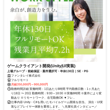
ゲームクライアント開発(Unity|UI実装)
上場グループ・前給保証・案件選択可・年休130日｜SE・PG
ファンタレイ株式会社
フルリモート
月給350,000円～900,000円
勤務時間詳細 実働時間：1日あたり8時間 平均勤務日数：1ヶ月あた
り18日 〜 20日 勤務時間：9:00～18:00 ※実働8時間 ※案件により変
動あり ※リモートワーク、在宅勤務OK ▼フレ...
仕事内容 Unity・C#を用いたモバイルゲーム開発を担当。 演出・UI実
装などプレイヤー体験を重視します。 ＼先輩社員インタビュー／