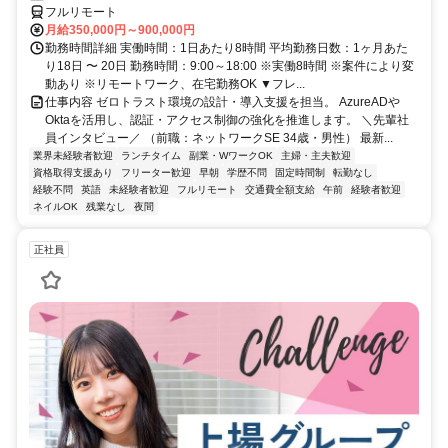
フルリモート
月給350,000円～900,000円
勤務時間詳細 実働時間：1日あたり8時間 平均勤務日数：1ヶ月あた
り18日 〜 20日 勤務時間：9:00～18:00 ※実働8時間 ※案件により変
動あり ※リモートワーク、在宅勤務OK ▼フレ...
仕事内容 ゼロトラスト環境の設計・導入支援を担当。 AzureADや
Oktaを活用し、認証・アクセス制御の強化を推進します。 ＼先輩社
員インタビュー／ （前職：ネットワークSE 34歳・男性） 最新...
業界未経験者歓迎
ランチタイム
副業・WワークOK
主婦・主夫歓迎
資格取得支援あり
フリーター歓迎
早朝
学歴不問
固定時間制
転勤なし
経験不問
英語
未経験者歓迎
フルリモート
交通費全額支給
午前
経験者歓迎
ネイルOK
残業なし
夜間
正社員