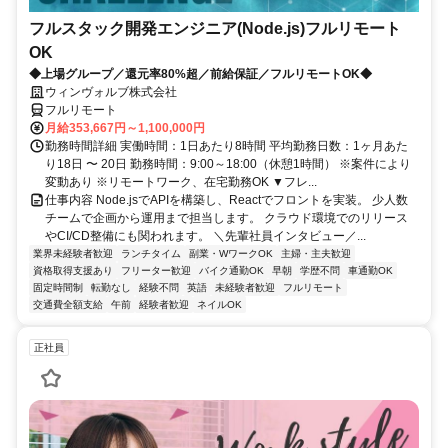
フルスタック開発エンジニア(Node.js)フルリモート
OK
◆上場グループ／還元率80%超／前給保証／フルリモートOK◆
ウィンヴォルブ株式会社
フルリモート
月給353,667円～1,100,000円
勤務時間詳細 実働時間：1日あたり8時間 平均勤務日数：1ヶ月あた
り18日 〜 20日 勤務時間：9:00～18:00（休憩1時間） ※案件により
変動あり ※リモートワーク、在宅勤務OK ▼フレ...
仕事内容 Node.jsでAPIを構築し、Reactでフロントを実装。 少人数
チームで企画から運用まで担当します。 クラウド環境でのリリース
やCI/CD整備にも関われます。 ＼先輩社員インタビュー／...
業界未経験者歓迎
ランチタイム
副業・WワークOK
主婦・主夫歓迎
資格取得支援あり
フリーター歓迎
バイク通勤OK
早朝
学歴不問
車通勤OK
固定時間制
転勤なし
経験不問
英語
未経験者歓迎
フルリモート
交通費全額支給
午前
経験者歓迎
ネイルOK
正社員