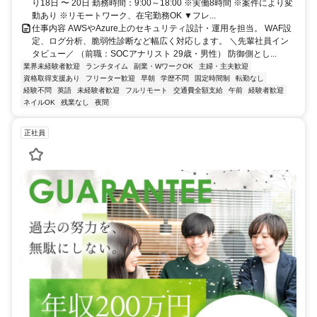
り18日 〜 20日 勤務時間：9:00～18:00 ※実働8時間 ※案件により変
動あり ※リモートワーク、在宅勤務OK ▼フレ...
仕事内容 AWSやAzure上のセキュリティ設計・運用を担当。 WAF設
定、ログ分析、脆弱性診断など幅広く対応します。 ＼先輩社員イン
タビュー／ （前職：SOCアナリスト 29歳・男性） 防御側とし...
業界未経験者歓迎
ランチタイム
副業・WワークOK
主婦・主夫歓迎
資格取得支援あり
フリーター歓迎
早朝
学歴不問
固定時間制
転勤なし
経験不問
英語
未経験者歓迎
フルリモート
交通費全額支給
午前
経験者歓迎
ネイルOK
残業なし
夜間
正社員