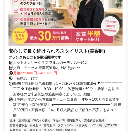
安心して長く続けられるスタイリスト(美容師)
ブランクある方も多数活躍中です
カットオンリークラブ フルルガーデン八千代店
交通・アクセス 東葉高速線村上駅 徒歩4分
月給275,000円～480,000円
千葉県八千代市
勤務時間詳細 総労働時間：1ヶ月あたり186時間18分 ◤￣￣￣￣￣￣
￣￣ ❖ 勤務時間 ・9:30～19:00 ・休憩時間：60分 ・残業：あり ※
お客様のご来店状況や施術内容によっては、勤務...
仕事内容 地方から首都圏デビューに最適！ 年収＋100万円＆家賃半
額で“安心上京”を実現！ ■━━━━━━━━━━━━━━━━ 引越費
用30万円＋家賃半額＋14ヶ月収入保証で 『移住の不安』もすべて
解...
主婦・主夫歓迎
60代も応募可
学歴不問
職場見学可
交通費全額支給
有資格者歓迎
研修あり
賞与あり
ブランクOK
育休あり
シフト制
ピアスOK
服装自由
寮・社宅あり
ひげOK
髪型・髪色自由