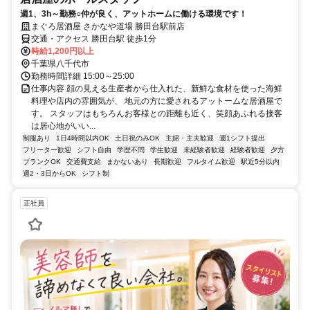
週1、3h～勤務○仲が良く、アットホームに働ける環境です！
まぐろ居酒屋 さかなや道場 勝田台駅前店
交通・アクセス 勝田台駅 徒歩1分
時給1,200円以上
千葉県八千代市
勤務時間詳細 15:00～25:00
仕事内容 顔の見える生産者から仕入れた、新鮮な食材を使った海鮮
料理や店内の雰囲気が、 地元の方に愛されるアットームな居酒屋で
す。 スタッフはもちろんお客様との距離も近く、笑顔あふれる接客
は居心地がいい...
制服あり
1日4時間以内OK
土日祝のみOK
主婦・主夫歓迎
週1シフト提出
フリーター歓迎
シフト自由
学歴不問
学生歓迎
未経験者歓迎
経験者歓迎
夕方
ブランクOK
交通費支給
まかないあり
長期歓迎
フルタイム歓迎
駅近5分以内
週2・3日からOK
シフト制
正社員