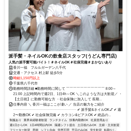
派手髪・ネイルOKの飲食店スタッフ(うどん専門店)
人気の派手髪可能バイト！＃ネイルOK＃社保完備＃まかないあり
香川一福 フルルガーデン八千代
交通・アクセス 村上駅 徒歩5分
時給1,150円以上
千葉県八千代市
勤務時間詳細 ■勤務時間に関して ￣￣￣￣￣￣￣￣￣￣￣ 8:00～
21:00 上記時間内で週2日、1日4h～OK ＼このような方は大歓迎／ ・
【土日祝】に勤務可能な方 ・社会保険に加入して 長期...
仕事内容 ＼ 香川一福はここが凄い ／ 当店の魅力をご紹介
┈┈┈┈┈┈┈┈┈┈┈┈┈┈┈┈┈┈ ✔ 派手髪&ネイルOK💅 ✔ 週
2〜勤務OK ✔ 社会保険完備 ✔ カラコン&ピアスOK ✔ 絶品の...
制服あり
業界未経験者歓迎
ランチタイム
扶養内勤務OK
社員登用あり
週1日からOK
1日4時間以内OK
隔週シフト提出
土日祝のみOK
主婦・主夫歓迎
フリーター歓迎
早朝
シフト自由
学歴不問
平日のみOK
学生歓迎
転勤なし