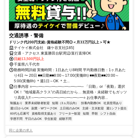
交通誘導・警備
ドリンク代200円支給♪資格経験不問◎＜月33万円以上＞可★
テイケイ株式会社 鎌ケ谷支社[185]
交通・アクセス 東葉勝田台駅周辺/直行直帰OK
日給13,500円以上
千葉県八千代市
勤務時間詳細 実働時間：1日あたり8時間 平均勤務日数：1ヶ月あた
り4日 〜 20日 ■■日勤■■8:00～17:00(実働8h) ■■夜勤■■20:00～
5:00(実働8h) ＊週1日～OK ＊土...
仕事内容 ⭐━─━─━─━─━─━─━─━─ 「日勤」or「夜勤」選択
OK！ ”地域最高クラス”の高日給だから… 無資格・未経験でもガッツ
リ高収入!! ─━─━─━─━─━─━─━─━⭐ お仕事内容...
制服あり
業界未経験者歓迎
短期（3ヵ月以内）
扶養内勤務OK
社員登用あり
週1日からOK
副業・WワークOK
土日祝のみOK
主婦・主夫歓迎
週1シフト提出
60代も応募可
資格取得支援あり
フリーター歓迎
短期
早朝
シフト自由
学歴不問
平日のみOK
学生歓迎
経験不問
同じ企業の求人