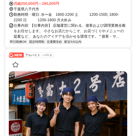
万円〜28万円（まかないあり）。私たちが一番大切にしているのは「素
月給250,000円～280,000円
直さ」と「柔らかいお人柄」です。ご自身の経験を活かしつつ、オーナ
千葉県八千代市
ーの世界観を尊重し、ワンちゃん連れのお客様にも笑顔で対応できる方
勤務時間・曜日: 水〜金 1800-2200 土 1200-1500, 1800-
をお待ちしています！
2200 日 1200-1800 月火休み
仕事内容: 【仕事内容】 店舗運営に関わる、接客および調理業務全般
をお任せします。 小さなお店だからこそ、お店づくりやメニューの
提案など、 あなたのアイデアを活かせる環境です。 * 接客・サ...
即日勤務OK
固定時間制
交通費支給
駅近5分以内
アルバイト・パート