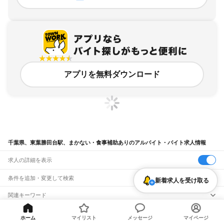
アプリを無料ダウンロード
千葉県、東葉勝田台駅、まかない・食事補助ありのアルバイト・バイト求人情報
求人の詳細を表示
条件を追加・変更して検索
新着求人を受け取る
市区町村を追加・変更
関連キーワード
完全在宅ワーク 全国
シール貼り 在宅
現在地周辺
ガチャガチャ
犬カフェ
千葉県
駅を追加・変更
バイトTOP
千葉県
八千代市
東葉勝田台駅
まかない・食事補助あり
千葉県
すべて
ホーム
マイリスト
メッセージ
マイページ