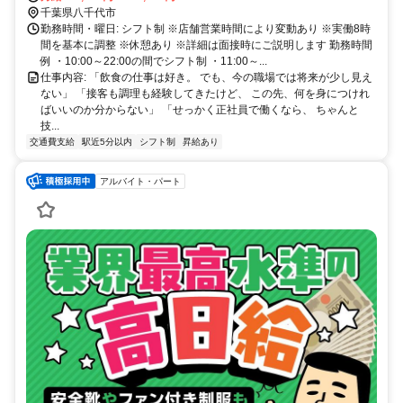
千葉県八千代市
勤務時間・曜日: シフト制 ※店舗営業時間により変動あり ※実働8時
間を基本に調整 ※休憩あり ※詳細は面接時にご説明します 勤務時間
例 ・10:00～22:00の間でシフト制 ・11:00～...
仕事内容: 「飲食の仕事は好き。 でも、今の職場では将来が少し見え
ない」 「接客も調理も経験してきたけど、 この先、何を身につけれ
ばいいのか分からない」 「せっかく正社員で働くなら、 ちゃんと
技...
交通費支給
駅近5分以内
シフト制
昇給あり
アルバイト・パート