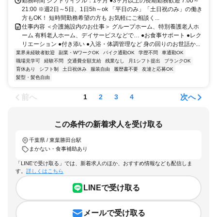
勤務時間 シフトサイクル：1ヶ月 ●3ヶ月以上の長期勤務歓迎 7:00～
21:00 ※週2日～5日、1日5h～ok 「平日のみ」「土日祝のみ」の働き
方もOK！ 短時間勤務希望の方も お気軽にご相談く...
仕事内容 ＜介護施設内のお仕事＞ グループホーム、特別養護老人ホ
ーム 有料老人ホーム、デイサービスなどで… ●お食事サポート ●レク
リエーション ●付き添い ●入浴・体調管理など 身の回りのお世話か...
業界未経験者歓迎
副業・WワークOK
バイク通勤OK
学歴不問
車通勤OK
職場見学可
経験不問
交通費全額支給
残業なし
月1シフト提出
ブランクOK
育休あり
シフト制
土日祝休み
服装自由
履歴書不要
友達と応募OK
髪型・髪色自由
前へ
次へ
1
2
3
4
この条件の新着求人を受け取る
千葉県 / 東葉勝田台駅
まかない・食事補助あり
「LINEで受け取る」では、新着求人のほか、おすすめ情報なども配信しま
す。
詳しくはこちら
LINEで受け取る
メールで受け取る