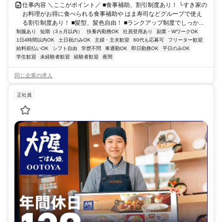
仕事内容 ＼ここがポイント／ ■食事補助、割引制度あり！ └すき家の
お料理がお得に食べられる食事補助や はま寿司などグループで使え
る割引制度あり！ ■髪型、髪色自由！ ■ランクアップ制度でしっか...
制服あり
短期（3ヵ月以内）
扶養内勤務OK
社員登用あり
副業・WワークOK
1日4時間以内OK
土日祝のみOK
主婦・主夫歓迎
60代も応募可
フリーター歓迎
給料前払いOK
シフト自由
学歴不問
車通勤OK
即日勤務OK
平日のみOK
学生歓迎
未経験者歓迎
経験者歓迎
夜間
同じ企業の求人
正社員