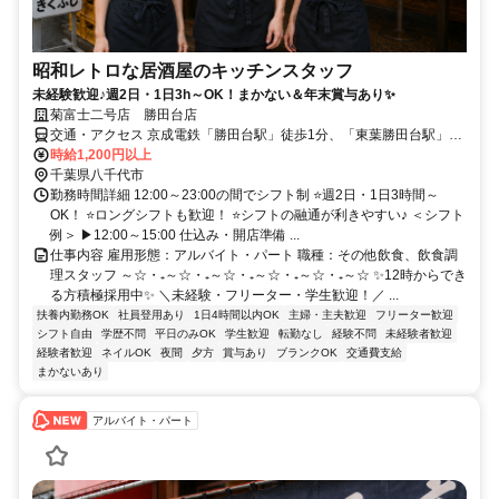
昭和レトロな居酒屋のキッチンスタッフ
未経験歓迎♪週2日・1日3h～OK！まかない＆年末賞与あり✨
菊富士二号店 勝田台店
交通・アクセス 京成電鉄「勝田台駅」徒歩1分、「東葉勝田台駅」徒
歩4分
時給1,200円以上
千葉県八千代市
勤務時間詳細 12:00～23:00の間でシフト制 ⭐週2日・1日3時間～
OK！ ⭐ロングシフトも歓迎！ ⭐シフトの融通が利きやすい♪ ＜シフト
例＞ ▶12:00～15:00 仕込み・開店準備 ...
仕事内容 雇用形態：アルバイト・パート 職種：その他飲食、飲食調
理スタッフ ～☆・₊～☆・₊～☆・₊～☆・₊～☆・₊～☆ ✨12時からでき
る方積極採用中✨ ＼未経験・フリーター・学生歓迎！／ ...
扶養内勤務OK
社員登用あり
1日4時間以内OK
主婦・主夫歓迎
フリーター歓迎
シフト自由
学歴不問
平日のみOK
学生歓迎
転勤なし
経験不問
未経験者歓迎
経験者歓迎
ネイルOK
夜間
夕方
賞与あり
ブランクOK
交通費支給
まかないあり
アルバイト・パート