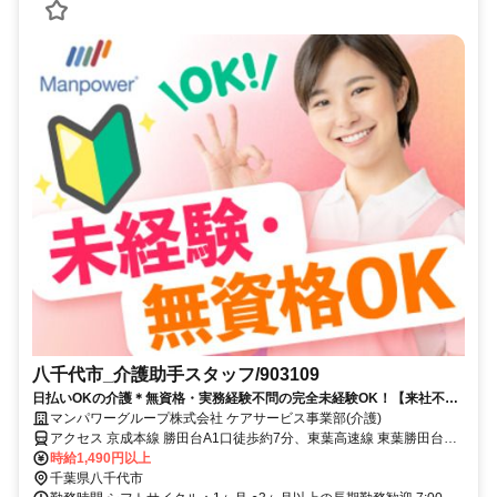
八千代市_介護助手スタッフ/903109
日払いOKの介護＊無資格・実務経験不問の完全未経験OK！【来社不
要！WEB・電話登録OK】
マンパワーグループ株式会社 ケアサービス事業部(介護)
アクセス 京成本線 勝田台A1口徒歩約7分、東葉高速線 東葉勝田台A1
口徒歩約7分、東葉高速線 村上（千葉県）徒歩約24分 車・バイク通
時給1,490円以上
勤OK（派遣先による）
千葉県八千代市