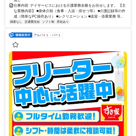
仕事内容: デイサービスにおける介護業務全般をお任せします。 【主
な業務内容】 ■身体介助（食事・入浴・排せつ等） ■介護記録等の作
成（簡単なPC操作あり） ■レクリエーション ■送迎・添乗業務 等...
残業なし
交通費支給
シフト制
昇給あり
アルバイト・パート