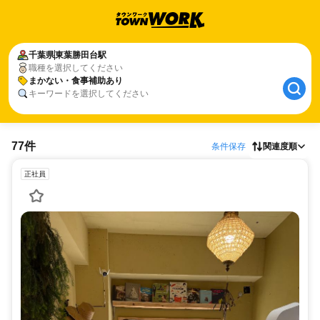
千葉県
東葉勝田台駅
職種を選択してください
まかない・食事補助あり
キーワードを選択してください
77件
条件保存
関連度順
正社員