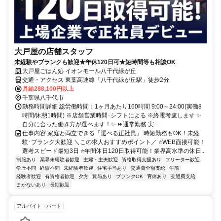
大戸屋の店舗スタッフ
未経験やブランクも歓迎★年休120日可★短時間等も相談OK
大戸屋ごはん処 イオンモール八千代緑が丘
交通・アクセス 東葉高速線「八千代緑が丘駅」徒歩2分
月給288,100円以上
千葉県八千代市
勤務時間詳細 総労働時間：1ヶ月あたり160時間 9:00～24:00(実働8
時間/休憩1時間) ※店舗営業時間･シフトによる ※終電考慮します ✨
自分に合った働き方が選べます！✨ ⏩通常勤務 実...
仕事内容 家庭と両立できる「選べる正社員」 時短勤務もOK！未経
験･ブランク大歓迎 ＼この求人おすすめポイント／ ⭐WEB面接可能！
選考スピード最短3日 ⭐年間休日120日取得可能！業界高水準の休日...
制服あり
業界未経験者歓迎
主婦・主夫歓迎
資格取得支援あり
フリーター歓迎
学歴不問
経験不問
未経験者歓迎
住宅手当あり
交通費全額支給
午前
経験者歓迎
有資格者歓迎
夕方
賞与あり
ブランクOK
育休あり
交通費支給
まかないあり
長期歓迎
アルバイト・パート