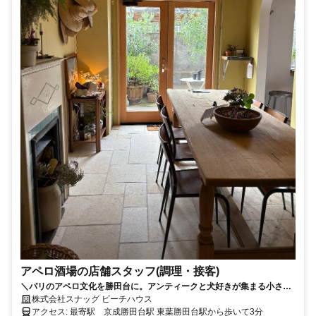
アペロ酒場の店舗スタッフ(調理・接客)
＼パリのアペロ文化を勝田台に。アンティークと犬好きが集まる小さな
酒場／ こだわりのフランスアンティーク家具に囲まれた落ち着いた店内
株式会社スナッグ ビーチハウス
で、一緒にお店の世界観を創ってくれるスタッフを募集します！ 月給25
アクセス: 最寄駅 京成勝田台駅 東葉勝田台駅から歩いて3分