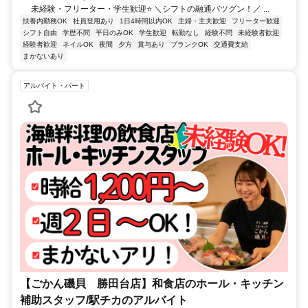
未経験・フリーター・学生歓迎⭐ ＼シフトの融通バツグン！／ ...
扶養内勤務OK
社員登用あり
1日4時間以内OK
主婦・主夫歓迎
フリーター歓迎
シフト自由
学歴不問
平日のみOK
学生歓迎
転勤なし
経験不問
未経験者歓迎
経験者歓迎
ネイルOK
夜間
夕方
賞与あり
ブランクOK
交通費支給
まかないあり
アルバイト・パート
【ごかん磯貝 勝田台店】和食店のホール・キッチン
補助スタッフ/駅チカのアルバイト