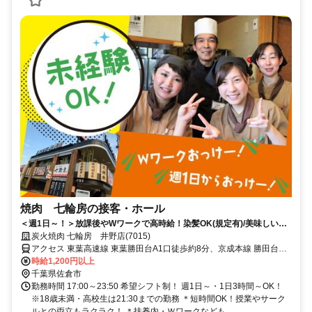
焼肉 七輪房の接客・ホール
＜週1日～！＞放課後やWワークで高時給！染髪OK(規定有)/美味しい賄
いアリ★
炭火焼肉 七輪房 井野店(7015)
アクセス 東葉高速線 東葉勝田台A1口徒歩約8分、京成本線 勝田台A1
口徒歩約8分、京成本線 志津南口徒歩約14分 勝田台駅,東葉勝田台駅
時給1,200円以上
徒歩9分/車通勤OK！
千葉県佐倉市
勤務時間 17:00～23:50 希望シフト制！ 週1日～・1日3時間～OK！
※18歳未満・高校生は21:30までの勤務 ＊短時間OK！授業やサーク
ルとの両立もラクラク！ ＊扶養内・Ｗワークなども...