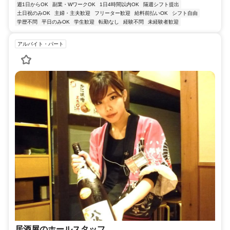
週1日からOK
副業・WワークOK
1日4時間以内OK
隔週シフト提出
土日祝のみOK
主婦・主夫歓迎
フリーター歓迎
給料前払いOK
シフト自由
学歴不問
平日のみOK
学生歓迎
転勤なし
経験不問
未経験者歓迎
アルバイト・パート
居酒屋のホールスタッフ