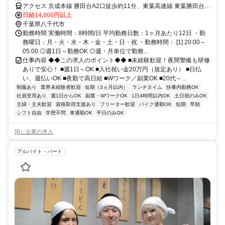
アクセス 京成本線 勝田台A2口徒歩約11分、東葉高速線 東葉勝田台
A2口徒歩約11分、東葉高速線 村上（千葉県）徒歩約27分 (面接地/西
日給14,000円以上
船橋支社)千葉県船橋市葛飾町2-380-2 ヤマゲンビル2階
千葉県八千代市
勤務時間 実働時間：8時間/日 平均勤務日数：1ヶ月あたり12日 ・勤
務曜日：月・火・水・木・金・土・日・祝 ・勤務時間： [1] 20:00～
05:00 ◎週1日～勤務OK ◎週・月単位で勤務...
仕事内容 ◆◆この求人のポイント◆◆ ■未経験歓迎！夜間警備も研修
ありで安心！ ■週1日～OK ■入社祝い金20万円（規定あり） ■日払
い、週払いOK ■夜勤で高日給 ■Wワーク／副業OK ■20代～...
制服あり
業界未経験者歓迎
短期（3ヵ月以内）
ランチタイム
扶養内勤務OK
社員登用あり
週1日からOK
副業・WワークOK
1日4時間以内OK
土日祝のみOK
主婦・主夫歓迎
資格取得支援あり
フリーター歓迎
バイク通勤OK
短期
早朝
シフト自由
学歴不問
車通勤OK
平日のみOK
同じ企業の求人
アルバイト・パート