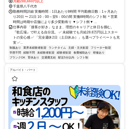
月給288,660円以上
千葉県八千代市
勤務時間詳細 実働時間：1日あたり8時間 平均勤務日数：1ヶ月あた
り20日 〜 21日 10：00～翌6：00の間 実働8時間のシフト制 ＊営業
時間は時期や店舗により多少変動有り ▼シフト例▼ ...
仕事内容 「接客が好き」なまま、理想のキャリアと休日を掴む。
『歌広場』で叶える自分流。 ✅ 未経験でも月給28.8万円以上スター
トの安心感 ✅ 「完全週休2日（土日休み）」も選べプライベートも充
実 ✅...
制服あり
業界未経験者歓迎
ランチタイム
主婦・主夫歓迎
フリーター歓迎
学歴不問
経験不問
未経験者歓迎
経験者歓迎
食費補助あり
研修あり
ブランクOK
育休あり
交通費支給
駅近5分以内
シフト制
アルバイト・パート