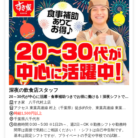
深夜の飲食店スタッフ
20～30代が中心に活躍・食事補助つきでお得に働ける！深夜シフトで稼
ぎませんか◎
すき家 八千代村上店
アクセス 東葉高速線 村上（千葉県）徒歩約5分、東葉高速線 東葉勝
田台栄町駐輪場口徒歩約18分、京成本線 勝田台T1口徒歩約19分 村上
時給1,500円以上
駅徒歩5分、村上団地入口交差点近く
千葉県八千代市
勤務時間 0:00～5:00 ※1日2h～、週2日～OK ※勤務シフトや勤務時
間帯は面接で気軽にご相談ください！ ・シフトは自己申告制です。
基本は固定シフトですが、プライベートの予定や学校での試験...