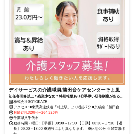
デイサービスの介護職員/勝田台ケアセンターそよ風
初任者研修以上＊残業少なめ＊特別報酬あり◎手厚い研修制度があるか
らブランク問わず活躍中です＊車通勤可＊
株式会社SOYOKAZE
アクセス: ■東葉高速鉄道「村上駅」より徒歩7分 ■京成線「勝田台
駅」より徒歩15分
月給244,320円～264,320円
千葉県八千代市
勤務時間・曜日: 【早番】08:00～17:00 【日勤】08:30～17:30 【遅
番】09:00～18:00 ※施設により異なります。 ※休憩60分 ※残業ほぼ
無し