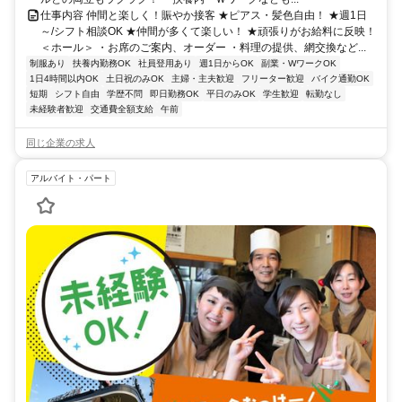
仕事内容 仲間と楽しく！賑やか接客 ★ピアス・髪色自由！ ★週1日
～/シフト相談OK ★仲間が多くて楽しい！ ★頑張りがお給料に反映！
＜ホール＞ ・お席のご案内、オーダー ・料理の提供、網交換など...
制服あり
扶養内勤務OK
社員登用あり
週1日からOK
副業・WワークOK
1日4時間以内OK
土日祝のみOK
主婦・主夫歓迎
フリーター歓迎
バイク通勤OK
短期
シフト自由
学歴不問
即日勤務OK
平日のみOK
学生歓迎
転勤なし
未経験者歓迎
交通費全額支給
午前
同じ企業の求人
アルバイト・パート