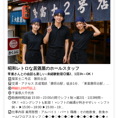
昭和レトロな居酒屋のホールスタッフ
常連さんとの会話も楽しい♪未経験歓迎◎週2、1日3h～OK！
菊富士二号店 勝田台店
交通・アクセス 京成電鉄「勝田台駅」徒歩1分、「東葉勝田台駅」徒
歩4分
時給1,200円以上
千葉県八千代市
勤務時間詳細 15:00～23:00の間でシフト制 ⭐週2日・1日3時間～
OK！ ⭐ロングシフトも歓迎！ ⭐シフトの融通が利きやすい♪ ＜シフト
例＞ ▶15:00～18:00 ▶15:00～19:...
仕事内容 雇用形態：アルバイト・パート 職種：その他飲食、飲食ホ
ール/フロアスタッフ ◇◆◇◆◇◆◇◆◇◆◇◆◇◆◇◆◇◆◇◆ ⭐