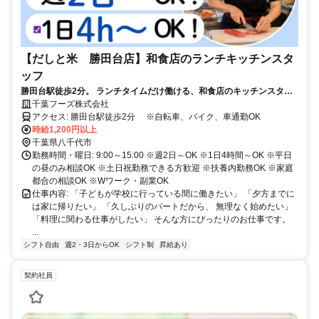
【だしと米 勝田台店】和食店のランチキッチンスタ
ッフ
勝田台駅徒歩2分。 ランチタイムだけ働ける、和食店のキッチンスタッ
フ募集。
千葉フーズ株式会社
アクセス: 勝田台駅徒歩2分 ※自転車、バイク、車通勤OK
時給1,200円以上
千葉県八千代市
勤務時間・曜日: 9:00～15:00 ※週2日～OK ※1日4時間～OK ※平日
の昼のみ相談OK ※土日祝勤務できる方歓迎 ※扶養内勤務OK ※家庭
都合の相談OK ※Wワーク・副業OK
仕事内容: 「子どもが学校に行っている間に働きたい」 「夕方までに
は家に帰りたい」 「久しぶりのパートだから、 無理なく始めたい」
「料理に関わる仕事がしたい」 そんな方にぴったりのお仕事です。
...
シフト自由
週2・3日からOK
シフト制
昇給あり
契約社員