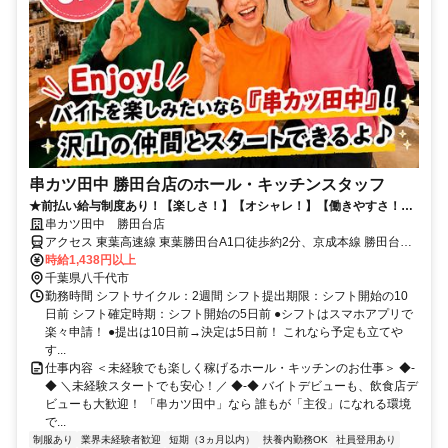
串カツ田中 勝田台店のホール・キッチンスタッフ
★前払い給与制度あり！【楽しさ！】【オシャレ！】【働きやすさ！】
＝「串カツ田中」なら全てが叶う！★未経験・友達同士もOK→仲間が沢
串カツ田中 勝田台店
山できちゃうよ！★髪色・ピアス・ヒゲ自由×個性を活かしてバイト可
アクセス 東葉高速線 東葉勝田台A1口徒歩約2分、京成本線 勝田台A1
能♪★履歴書不要→今すぐ面接に！
口徒歩約2分、東葉高速線 村上（千葉県）徒歩約21分 ※他、京成大
時給1,438円以上
和田駅・八千代中央駅・八千代台駅・ユーカリが丘駅・八千代緑が丘
千葉県八千代市
駅などからも便利！
勤務時間 シフトサイクル：2週間 シフト提出期限：シフト開始の10
日前 シフト確定時期：シフト開始の5日前 ●シフトはスマホアプリで
楽々申請！ ●提出は10日前→決定は5日前！ これなら予定も立てや
す...
仕事内容 ＜未経験でも楽しく稼げるホール・キッチンのお仕事＞ ◆-
◆ ＼未経験スタートでも安心！／ ◆-◆ バイトデビューも、飲食店デ
ビューも大歓迎！ 「串カツ田中」なら 誰もが「主役」になれる環境
で...
制服あり
業界未経験者歓迎
短期（3ヵ月以内）
扶養内勤務OK
社員登用あり