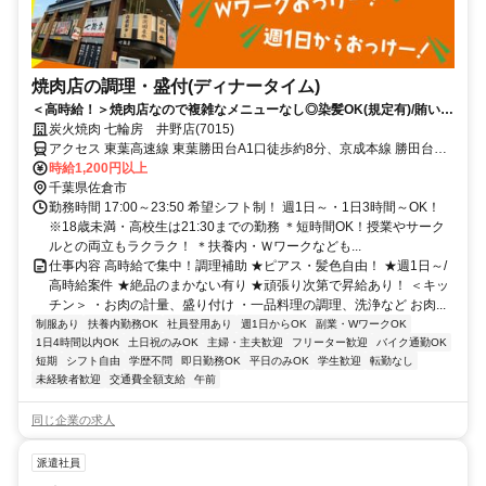
焼肉店の調理・盛付(ディナータイム)
＜高時給！＞焼肉店なので複雑なメニューなし◎染髪OK(規定有)/賄いア
リ★
炭火焼肉 七輪房 井野店(7015)
アクセス 東葉高速線 東葉勝田台A1口徒歩約8分、京成本線 勝田台A1
口徒歩約8分、京成本線 志津南口徒歩約14分 勝田台駅,東葉勝田台駅
時給1,200円以上
徒歩9分/車通勤OK！
千葉県佐倉市
勤務時間 17:00～23:50 希望シフト制！ 週1日～・1日3時間～OK！
※18歳未満・高校生は21:30までの勤務 ＊短時間OK！授業やサーク
ルとの両立もラクラク！ ＊扶養内・Ｗワークなども...
仕事内容 高時給で集中！調理補助 ★ピアス・髪色自由！ ★週1日～/
高時給案件 ★絶品のまかない有り ★頑張り次第で昇給あり！ ＜キッ
チン＞ ・お肉の計量、盛り付け ・一品料理の調理、洗浄など お肉...
制服あり
扶養内勤務OK
社員登用あり
週1日からOK
副業・WワークOK
1日4時間以内OK
土日祝のみOK
主婦・主夫歓迎
フリーター歓迎
バイク通勤OK
短期
シフト自由
学歴不問
即日勤務OK
平日のみOK
学生歓迎
転勤なし
未経験者歓迎
交通費全額支給
午前
同じ企業の求人
派遣社員