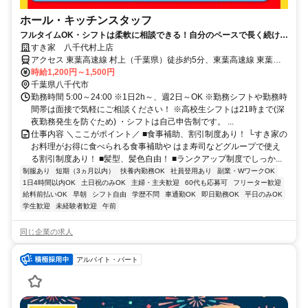
ホール・キッチンスタッフ
フルタイムOK・シフトは柔軟に相談できる！自分のペースで長く続けら
れる職場です◎
すき家 八千代村上店
アクセス 東葉高速線 村上（千葉県）徒歩約5分、東葉高速線 東葉勝
田台栄町駐輪場口徒歩約18分、京成本線 勝田台T1口徒歩約19分 村上
時給1,200円～1,500円
駅徒歩5分、村上団地入口交差点近く
千葉県八千代市
勤務時間 5:00～24:00 ※1日2h～、週2日～OK ※勤務シフトや勤務時
間帯は面接で気軽にご相談ください！ ※高校生シフトは21時まで(深
夜勤務発生を防ぐため) ・シフトは自己申告制です。 ...
仕事内容 ＼ここがポイント／ ■食事補助、割引制度あり！ └すき家の
お料理がお得に食べられる食事補助や はま寿司などグループで使え
る割引制度あり！ ■髪型、髪色自由！ ■ランクアップ制度でしっか...
制服あり
短期（3ヵ月以内）
扶養内勤務OK
社員登用あり
副業・WワークOK
1日4時間以内OK
土日祝のみOK
主婦・主夫歓迎
60代も応募可
フリーター歓迎
給料前払いOK
早朝
シフト自由
学歴不問
車通勤OK
即日勤務OK
平日のみOK
学生歓迎
未経験者歓迎
午前
同じ企業の求人
アルバイト・パート