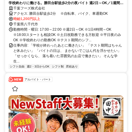
学校終わりに働ける。勝田台駅徒歩2分の夜バイト 週2日～OK／1週間ご
との希望シフト／200円まかないあり
千葉フーズ株式会社
アクセス: 勝田台駅徒歩2分 ※自転車、バイク、車通勤OK
時給1,200円以上
千葉県八千代市
勤務時間・曜日: 17:00～22:00 ※週2日～OK ※1日4時間～OK
※18:00スタートも相談OK ※土日祝勤務できる方歓迎 ※平日夜のみ
OK ※学校終わりの勤務OK ※テスト期間のシフ...
仕事内容: 「学校が終わったあとに働きたい」 「テスト期間はちゃん
と休みたい」 「バイトの日は、 まかないでごはん代を浮かせたい」
「せっかくなら、 落ち着いた雰囲気のお店で働きたい」 そんな学
生...
シフト自由
週2・3日からOK
シフト制
昇給あり
アルバイト・パート