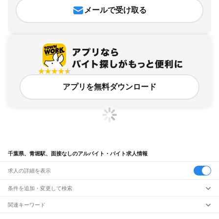
メールで受け取る
アプリを無料ダウンロード
千葉県、青堀駅、面接なしのアルバイト・バイト求人情報
求人の詳細を表示
条件を追加・変更して検索
市区町村を追加・変更
関連キーワード
完全在宅ワーク 全国
シール貼り 在宅
現在地周辺
ガチャガチャ
犬カフェ
千葉県