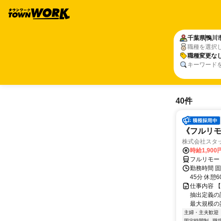
千葉県
鴨川
職種を選択
職種変更な
キーワード
40件
《フルリモ
株式会社スタッ
時給1,90
フルリモー
勤務時間 固定
45分 休憩
仕事内容 【
抽出定義の
最大規模の案
主婦・主夫歓迎
固定時間制
職