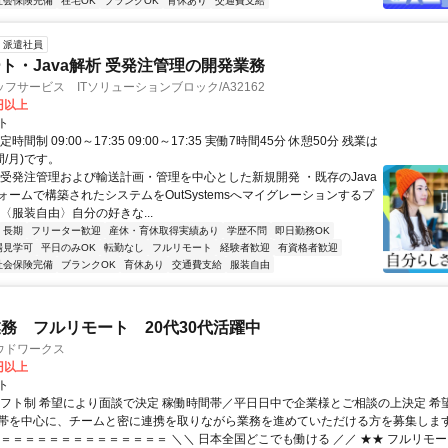
社会保険完備
在宅OK
ブランクOK
育休あり
交通費支給
派遣社員
ト・Java解析 受発注管理の開発業務
フサービス ITソリューションブロック/A32162
0円以上
ト
時間制 09:00～17:35 09:00～17:35 実働7時間45分 休憩50分 残業は
間/月)です。
・受発注管理および輸送計画・管理を中心とした新規開発 ・既存のJava
ォームで構築されたシステムをOutSystemsへマイグレーションするプ
〈服装自由〉自分の好きな...
長期
フリーター歓迎
産休・育休取得実績あり
学歴不問
即日勤務OK
場見学可
平日のみOK
転勤なし
フルリモート
経験者歓迎
有資格者歓迎
社会保険完備
ブランクOK
育休あり
交通費支給
服装自由
務 フルリモート 20代30代活躍中
ウドワークス
0円以上
ト
シフト制 希望により面談で決定 稼働時間帯／平日日中で企業様とご相談の上決定 希
帯を中心に、チームと密に連携を取りながら業務を進めていただける方を募集します。 
＝＝＝＝＝＝＝＝＝＝＝＝＝＝＝ ＼＼ 日本全国どこでも働ける ／／ ★★ フルリモ