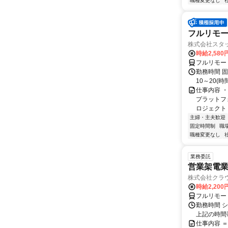
職種変更なし
フルリモー
株式会社スタッ
時給2,58
フルリモー
勤務時間 固定
10～20(時
仕事内容 
プラットフ
ロジェクト 
主婦・主夫歓迎
固定時間制
職
職種変更なし
業務委託
営業架電業
株式会社クラ
時給2,20
フルリモー
勤務時間 
上記の時間
仕事内容 