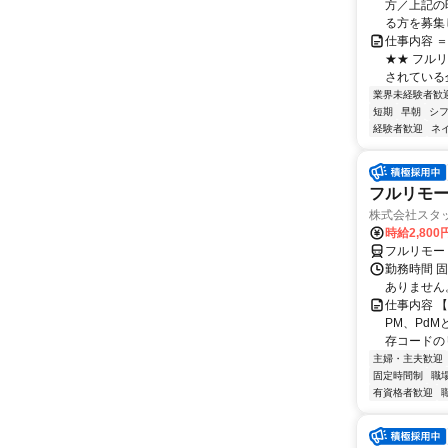
方／上記の
る方を募集し
仕事内容 
★★ フル
されている
業界未経験者歓
短期
早朝
シ
経験者歓迎
ネ
フルリモート
株式会社スタッ
時給2,80
フルリモー
勤務時間 固定
ありません
仕事内容 
PM、Pd
存コードのリ
主婦・主夫歓迎
固定時間制
職
有資格者歓迎