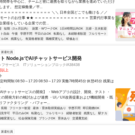
時間帯を中心に、チームと密に連携を取りながら業務を進めていただけ
ます。 想定稼働量／平...
＝＝＝＝＝＝＝＝＝＝＝＝＝＝＝ ＼＼ 日本全国どこでも働ける ／／
リモートのお仕事 ★★ ＝＝＝＝＝＝＝＝＝＝＝＝＝＝＝ 営業代行事業を
企業様をしている企業での営...
迎
短期（3ヵ月以内）
副業・WワークOK
1日4時間以内OK
主婦・主夫歓迎
フト自由
午後
学歴不問
平日のみOK
転勤なし
未経験者歓迎
フルリモート
イルOK
残業なし
有資格者歓迎
職種変更なし
研修あり
派遣社員
 Node.jsでAIチャットサービス開発
フサービス ITソリューションブロック/A38438
0円以上
ト
時間制 08:50～17:20 08:50～17:20 実働7時間45分 休憩45分 残業は
。
【AIチャットサービスの開発】 ・Webアプリの設計、開発、テスト ・
Mとの開発方針の検討および連携 ・UI／UX改善提案および機能開発 ・既
ファクタリング ・パフォー...
長期
フリーター歓迎
産休・育休取得実績あり
学歴不問
即日勤務OK
場見学可
平日のみOK
転勤なし
フルリモート
経験者歓迎
残業なし
駅ナカ
職種変更なし
社会保険完備
ブランクOK
育休あり
交通費支給
派遣社員