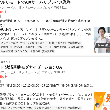
フルリモートでAIXサーバリプレイス業務
フサービス ITソリューションブロック/796741a
0円以上
ト
時間制 09:00～18:00 09:00～18:00 実働8時間 休憩60分 残業は10～
)です。
HUMAN サーバリプレイス】 人事システムのサーバリプレイス AIXサ
化に伴い、新サーバへのリプレイス案件 バッチ処理の解析、データ調
イス計画の立案などの支援 ＼...
フリーター歓迎
産休・育休取得実績あり
短期
学歴不問
即日勤務OK
場見学可
平日のみOK
転勤なし
フルリモート
経験者歓迎
有資格者歓迎
社会保険完備
ブランクOK
育休あり
交通費支給
派遣社員
ト 決済基盤モダナイゼーションQA
フサービス ITソリューションブロック/A38512
0円以上
ト
時間制 08:50～17:20 08:50～17:20 実働7時間45分 休憩45分 残業は
。
【決済プラットフォームのQA業務】 ・モダナイゼーションプロジェクト
質保証対応 ・品質方針やテスト計画の策定 ・要件定義から運用までの
進 ・品質課題の分析および改善施策の...
長期
フリーター歓迎
産休・育休取得実績あり
学歴不問
即日勤務OK