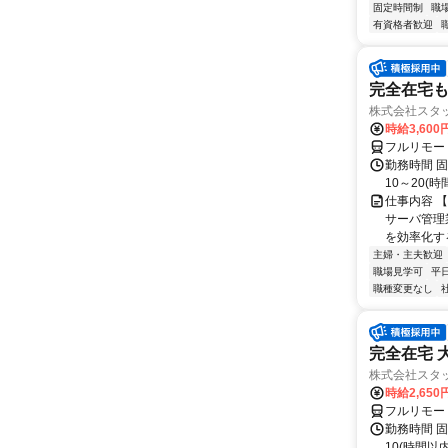
固定時間制
職
有資格者歓迎
完全在宅もO
株式会社スタッ
時給3,60
フルリモー
勤務時間 固定
10～20(時
仕事内容 【
サーバ管理
を効率化するた
主婦・主夫歓迎
職場見学可
平
職種変更なし
完全在宅 
株式会社スタッ
時給2,65
フルリモー
勤務時間 固定
10(時間以