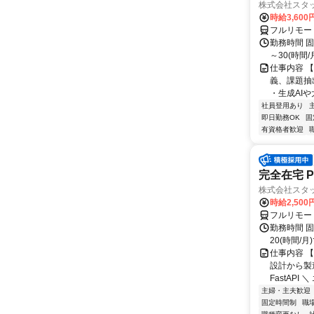
株式会社スタッ
時給3,60
フルリモー
勤務時間 固定
～30(時間
仕事内容 
義、課題抽
・生成AI
社員登用あり
即日勤務OK
固
有資格者歓迎
完全在宅 P
株式会社スタッ
時給2,50
フルリモー
勤務時間 固定
20(時間/月
仕事内容 【
設計から製造
FastAPI ＼ 
主婦・主夫歓迎
固定時間制
職