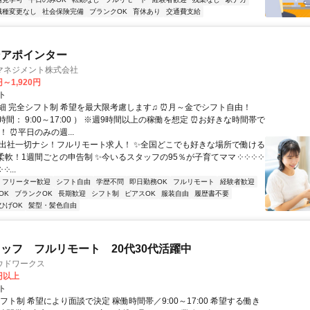
職種変更なし
社会保険完備
ブランクOK
育休あり
交通費支給
ンアポインター
マネジメント株式会社
円～1,920円
ト
細 完全シフト制 希望を最大限考慮します♫ ⏰月～金でシフト自由！
間： 9:00～17:00 ） ※週9時間以上の稼働を想定 ⏰お好きな時間帯で
！ ⏰平日のみの週...
✨出社一切ナシ！フルリモート求人！ ✨全国どこでも好きな場所で働ける
柔軟！1週間ごとの申告制 ✨今いるスタッフの95％が子育てママ ༶ ༶ ༶ ༶
 ༶...
フリーター歓迎
シフト自由
学歴不問
即日勤務OK
フルリモート
経験者歓迎
OK
ブランクOK
長期歓迎
シフト制
ピアスOK
服装自由
履歴書不要
ひげOK
髪型・髪色自由
ッフ フルリモート 20代30代活躍中
ウドワークス
0円以上
ト
フト制 希望により面談で決定 稼働時間帯／9:00～17:00 希望する働き