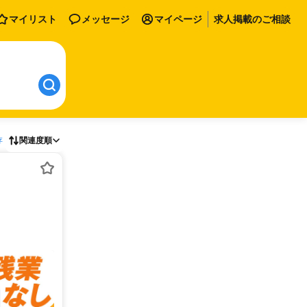
マイリスト
メッセージ
マイページ
求人掲載のご相談
存
関連度順