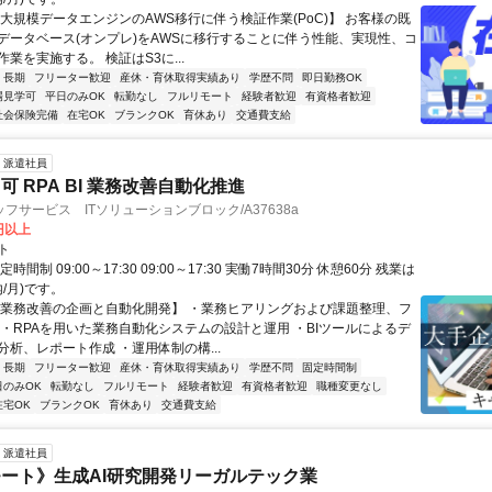
【大規模データエンジンのAWS移行に伴う検証作業(PoC)】 お客様の既
データベース(オンプレ)をAWSに移行することに伴う性能、実現性、コ
業を実施する。 検証はS3に...
長期
フリーター歓迎
産休・育休取得実績あり
学歴不問
即日勤務OK
場見学可
平日のみOK
転勤なし
フルリモート
経験者歓迎
有資格者歓迎
社会保険完備
在宅OK
ブランクOK
育休あり
交通費支給
派遣社員
 RPA BI 業務改善自動化推進
フサービス ITソリューションブロック/A37638a
0円以上
ト
時間制 09:00～17:30 09:00～17:30 実働7時間30分 休憩60分 残業は
内/月)です。
【業務改善の企画と自動化開発】 ・業務ヒアリングおよび課題整理、フ
 ・RPAを用いた業務自動化システムの設計と運用 ・BIツールによるデ
分析、レポート作成 ・運用体制の構...
長期
フリーター歓迎
産休・育休取得実績あり
学歴不問
固定時間制
日のみOK
転勤なし
フルリモート
経験者歓迎
有資格者歓迎
職種変更なし
在宅OK
ブランクOK
育休あり
交通費支給
派遣社員
ート》生成AI研究開発リーガルテック業