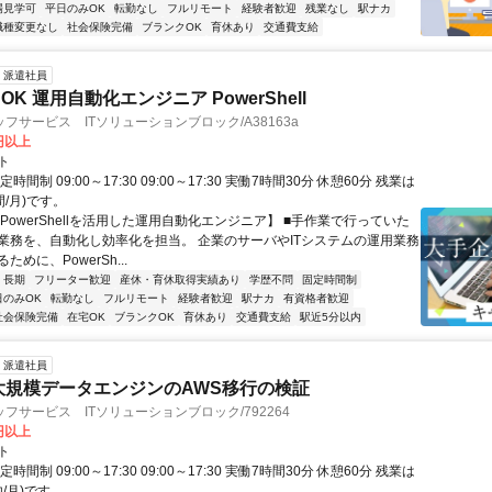
場見学可
平日のみOK
転勤なし
フルリモート
経験者歓迎
残業なし
駅ナカ
職種変更なし
社会保険完備
ブランクOK
育休あり
交通費支給
派遣社員
K 運用自動化エンジニア PowerShell
フサービス ITソリューションブロック/A38163a
0円以上
ト
時間制 09:00～17:30 09:00～17:30 実働7時間30分 休憩60分 残業は
間/月)です。
PowerShellを活用した運用自動化エンジニア】 ■手作業で行っていた
業務を、自動化し効率化を担当。 企業のサーバやITシステムの運用業務
めに、PowerSh...
長期
フリーター歓迎
産休・育休取得実績あり
学歴不問
固定時間制
日のみOK
転勤なし
フルリモート
経験者歓迎
駅ナカ
有資格者歓迎
社会保険完備
在宅OK
ブランクOK
育休あり
交通費支給
駅近5分以内
派遣社員
大規模データエンジンのAWS移行の検証
フサービス ITソリューションブロック/792264
0円以上
ト
時間制 09:00～17:30 09:00～17:30 実働7時間30分 休憩60分 残業は
内/月)です。