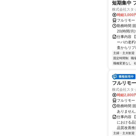
短期集中 
株式会社スタッ
時給3,00
フルリモー
勤務時間 固定
20(時間/月
仕事内容 【
ーバの老朽
査からリプレ
主婦・主夫歓迎
固定時間制
職
職種変更なし
フルリモー
株式会社スタッ
時給2,80
フルリモー
勤務時間 固定
ありません
仕事内容 
における品
品質改善推
主婦・主夫歓迎