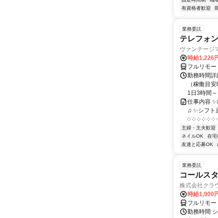
有資格者歓迎
業務委託
テレフォ
ヴァンテージ
時給1,226
フルリモー
勤務時間詳
（稼働目安時
1日3時間～
仕事内容 
♫ ✨シフト
༶ ༶ ༶ ༶ ༶ ༶ ༶
主婦・主夫歓迎
ネイルOK
在宅
友達と応募OK
業務委託
コールスタ
株式会社クラ
時給1,90
フルリモー
勤務時間 シ