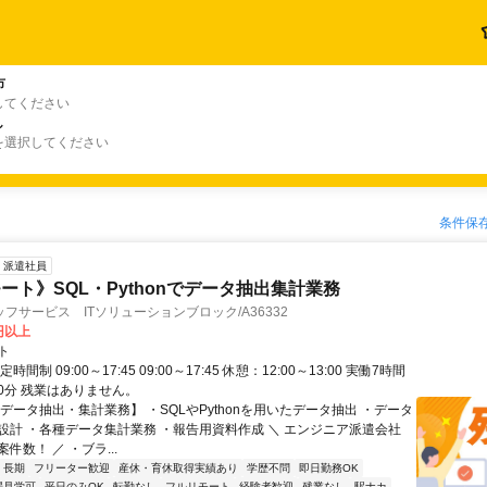
市
してください
し
を選択してください
条件保
派遣社員
ート》SQL・Pythonでデータ抽出集計業務
フサービス ITソリューションブロック/A36332
0円以上
ト
時間制 09:00～17:45 09:00～17:45 休憩：12:00～13:00 実働7時間
60分 残業はありません。
データ抽出・集計業務】 ・SQLやPythonを用いたデータ抽出 ・データ
設計 ・各種データ集計業務 ・報告用資料作成 ＼ エンジニア派遣会社
件数！ ／ ・ブラ...
長期
フリーター歓迎
産休・育休取得実績あり
学歴不問
即日勤務OK
場見学可
平日のみOK
転勤なし
フルリモート
経験者歓迎
残業なし
駅ナカ