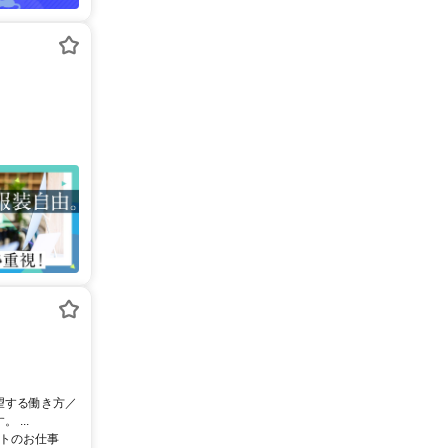
望する働き方／
...
ートのお仕事