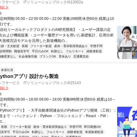
フサービス ITソリューションブロック/A13002a
0円以上
ト
時間制 05:00～22:00 05:00～22:00 実働16時間 休憩60分 残業は10
/月)です。
【自社リーガルテックプロダクトのAI研究開発】 ・ユーザー課題の定
出および機能提案 ・ユーザー履歴データを用いた基礎集計、応用分析
や大規模言語モデルを活用した新規機能の...
主婦・主夫歓迎
長期
フリーター歓迎
産休・育休取得実績あり
学歴不問
定時間制
職場見学可
平日のみOK
転勤なし
フルリモート
経験者歓迎
職種変更なし
社会保険完備
ブランクOK
育休あり
交通費支給
派遣社員
ythonアプリ 設計から製造
フサービス ITソリューションブロック/A25143
0円以上
ト
時間制 09:00～18:00 09:00～18:00 実働8時間 休憩60分 残業は10～
)です。
Pythonアプリ】 ・大手自動車関連会社のPythonアプリ開発 （工程）：
まで ・バックエンド：Python ・フロントエンド：React ・FW：
エ...
長期
フリーター歓迎
産休・育休取得実績あり
学歴不問
即日勤務OK
場見学可
平日のみOK
転勤なし
フルリモート
経験者歓迎
有資格者歓迎