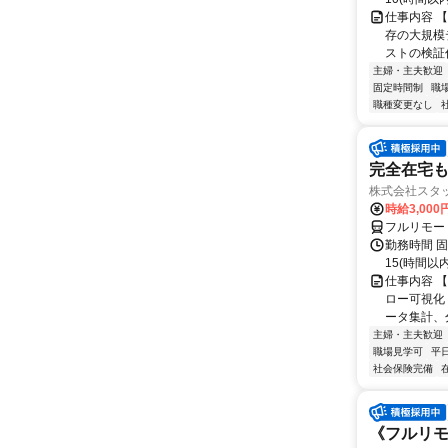
仕事内容 
存の大規模
ストの検証作
主婦・主夫歓迎
固定時間制
職
職種変更なし
完全在宅も可
株式会社スタッ
時給3,00
フルリモー
勤務時間 固定
15(時間以
仕事内容 
ロー可視化
ータ集計、
主婦・主夫歓迎
職場見学可
平
社会保険完備
《フルリモ