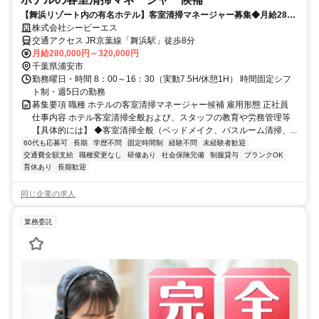
【舞浜リゾート内の有名ホテル】客室清掃マネージャー募集◆月給28万
～◆正社員（常駐）
株式会社シービーエス
交通アクセス JR京葉線「舞浜駅」徒歩8分
月給280,000円～320,000円
千葉県浦安市
勤務曜日・時間 8：00～16：30（実動7.5H/休憩1H） 時間固定シフ
ト制・週5日の勤務
募集要項 職種 ホテルの客室清掃マネージャー候補 雇用形態 正社員
仕事内容 ホテル客室清掃全般および、スタッフの教育や労務管理等
【具体的には】 ◆客室清掃全般（ベッドメイク、バスルーム清掃、...
60代も応募可
長期
学歴不問
固定時間制
経験不問
未経験者歓迎
交通費全額支給
職種変更なし
研修あり
社会保険完備
制服貸与
ブランクOK
育休あり
長期歓迎
同じ企業の求人
業務委託