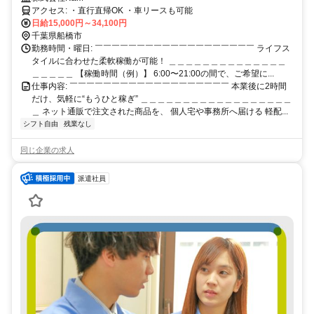
免許OK軽バン宅配ドライバー
アクセス: ・直行直帰OK ・車リースも可能
日給15,000円～34,100円
千葉県船橋市
勤務時間・曜日: ￣￣￣￣￣￣￣￣￣￣￣￣￣￣￣￣￣￣￣ ライフス
タイルに合わせた柔軟稼働が可能！ ＿＿＿＿＿＿＿＿＿＿＿＿＿＿
＿＿＿＿＿ 【稼働時間（例）】 6:00〜21:00の間で、ご希望に...
仕事内容: ￣￣￣￣￣￣￣￣￣￣￣￣￣￣￣￣￣￣￣ 本業後に2時間
だけ、気軽に“もうひと稼ぎ” ＿＿＿＿＿＿＿＿＿＿＿＿＿＿＿＿＿＿
＿ ネット通販で注文された商品を、 個人宅や事務所へ届ける 軽配...
シフト自由
残業なし
同じ企業の求人
派遣社員