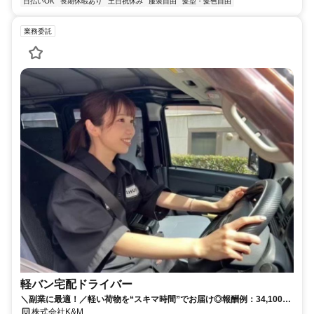
日払いOK
長期休暇あり
土日祝休み
服装自由
髪型・髪色自由
業務委託
軽バン宅配ドライバー
＼副業に最適！／軽い荷物を“スキマ時間”でお届け◎報酬例：34,100円/
日も可能！社会保健加入OK/食事付き完全個室寮あり！即入居可｜普通
株式会社K&M