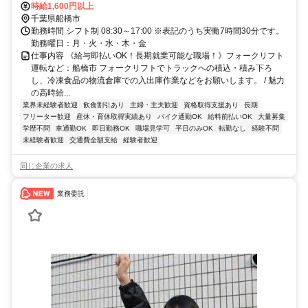
時給1,600円以上
千葉県船橋市
勤務時間 シフト制 08:30～17:00 ※表記のうち実働7時間30分です。
勤務曜日：月・火・水・木・金
仕事内容 《給与即払いOK！長期就業可能な職場！》フォークリフト
運転など：船橋市 フォークリフトでトラックへの積込・積み下ろ
し、冷凍食品の物流倉庫での入出庫作業などをお願いします。 / 魅力
の高時給...
業界未経験者歓迎
飲食割引あり
主婦・主夫歓迎
資格取得支援あり
長期
フリーター歓迎
産休・育休取得実績あり
バイク通勤OK
給料前払いOK
大量募集
学歴不問
車通勤OK
即日勤務OK
職場見学可
平日のみOK
転勤なし
経験不問
未経験者歓迎
交通費全額支給
経験者歓迎
同じ企業の求人
業務委託