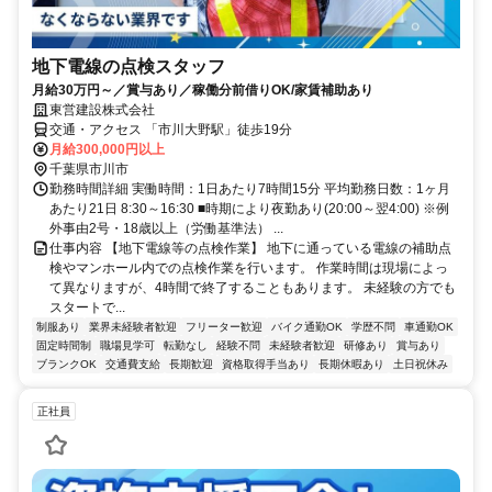
地下電線の点検スタッフ
月給30万円～／賞与あり／稼働分前借りOK/家賃補助あり
東営建設株式会社
交通・アクセス 「市川大野駅」徒歩19分
月給300,000円以上
千葉県市川市
勤務時間詳細 実働時間：1日あたり7時間15分 平均勤務日数：1ヶ月
あたり21日 8:30～16:30 ■時期により夜勤あり(20:00～翌4:00) ※例
外事由2号・18歳以上（労働基準法） ...
仕事内容 【地下電線等の点検作業】 地下に通っている電線の補助点
検やマンホール内での点検作業を行います。 作業時間は現場によっ
て異なりますが、4時間で終了することもあります。 未経験の方でも
スタートで...
制服あり
業界未経験者歓迎
フリーター歓迎
バイク通勤OK
学歴不問
車通勤OK
固定時間制
職場見学可
転勤なし
経験不問
未経験者歓迎
研修あり
賞与あり
ブランクOK
交通費支給
長期歓迎
資格取得手当あり
長期休暇あり
土日祝休み
正社員