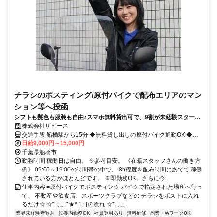
チラシのポスティング/原付バイクで配布エリアのマン
ション等へ投函
シフトも髪色も服装も自由♪スマホ無料貸出可で、9割が未経験スタート
です☆
株式会社ザピース
交通手段 船橋駅から15分 ◆無料貸し出しの原付バイク通勤OK ◆自
転車通勤もOK 【最寄り駅】 ・ＪＲ総武線快速「船橋駅」 ・ＪＲ総武
日給9,000円～15,000円
線「船橋駅」 ・その他
千葉県船橋市
勤務時間 稼働日は自由。 ※参考目安。 《在籍スタッフさんの働き方
例》 09:00～19:00の時間帯の中で、 8h程度を配布時間にあてて 稼働
されている方がほとんどです。 ※即勤務OK。さらに今...
仕事内容 ■原付バイクでポスティング バイクで指定された場所へ行っ
て、 不動産や飲食店、スポーツクラブなどの チラシをポストに入れ
るだけ☆ ☆*:;;;;;;:*★* 1日の流れ ☆*:;;;;;...
業界未経験者歓迎
扶養内勤務OK
社員登用あり
無料研修
副業・WワークOK