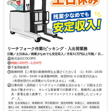
リーチフォーク作業/ピッキング・入出荷業務
日勤／土日休み／残業少なめでも安定収入／月収31万円以上可能／ 日払
いOK／ギフトカードプレゼント中
株式会社COLORS
時給1,800円～2,250円
千葉県船橋市
勤務時間 【ご希望の勤務時間をお選びください】 （1）9:00～18:00
（2）10:00～19:00 ※各実働8時間、休憩60分 ※小休憩15分あり
（有償休憩のため実働から引かれません） ≪残...
仕事内容 ＼高時給！リーチフォーク経験を活かせる！／ 日勤＆土日
休みで働きやすい、 キレイな新倉庫での勤務です。 船橋市にある家
具・家電を扱う倉庫で、 リーチフォークリフトを使用した ピッキン
グ・入...
長期
社会保険あり
車通勤OK
即日勤務OK
固定時間制
転勤なし
経験者歓迎
週払いOK
有資格者歓迎
職種変更なし
研修あり
ブランクOK
日中
長期歓迎