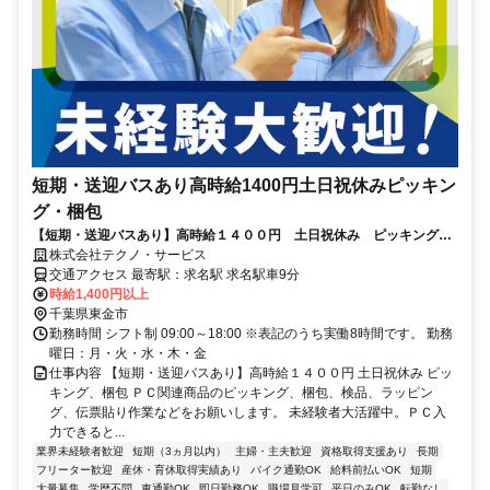
短期・送迎バスあり高時給1400円土日祝休みピッキン
グ・梱包
【短期・送迎バスあり】高時給１４００円 土日祝休み ピッキング、
梱包
株式会社テクノ・サービス
交通アクセス 最寄駅：求名駅 求名駅車9分
時給1,400円以上
千葉県東金市
勤務時間 シフト制 09:00～18:00 ※表記のうち実働8時間です。 勤務
曜日：月・火・水・木・金
仕事内容 【短期・送迎バスあり】高時給１４００円 土日祝休み ピッ
キング、梱包 ＰＣ関連商品のピッキング、梱包、検品、ラッピン
グ、伝票貼り作業などをお願いします。 未経験者大活躍中。ＰＣ入
力できると...
業界未経験者歓迎
短期（3ヵ月以内）
主婦・主夫歓迎
資格取得支援あり
長期
フリーター歓迎
産休・育休取得実績あり
バイク通勤OK
給料前払いOK
短期
大量募集
学歴不問
車通勤OK
即日勤務OK
職場見学可
平日のみOK
転勤なし