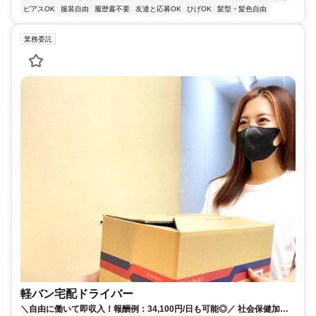
ピアスOK
服装自由
履歴書不要
友達と応募OK
ひげOK
髪型・髪色自由
業務委託
軽バン宅配ドライバー
＼自由に働いて即収入！報酬例：34,100円/日も可能◎／ 社会保健加入