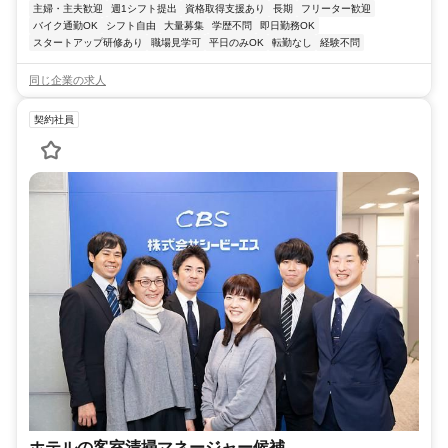
主婦・主夫歓迎
週1シフト提出
資格取得支援あり
長期
フリーター歓迎
バイク通勤OK
シフト自由
大量募集
学歴不問
即日勤務OK
スタートアップ研修あり
職場見学可
平日のみOK
転勤なし
経験不問
同じ企業の求人
契約社員
ホテルの客室清掃マネージャー候補