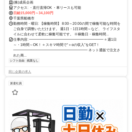
OK・日払いOK！完全個室寮あり！即入居可【普通免許で軽バン宅配ド
(株)成長企画
ライバー】
アクセス: ・直行直帰OK ・車リースも可能
日給15,000円～34,100円
千葉県船橋市
勤務時間・曜日: 【稼働時間】 8:00～20:00の間で稼働可能な時間を
ご自身で調整いただけます。 週1日・1日1時間～など、 ライフスタ
イルに合わせて柔軟に稼働可能です。 ※稼働日・稼働時間...
仕事内容: ━━━━━━━━━━━━━━━━━━━━━ ⭐ 週1日
～・1時間～OK！ ⭐ スキマ時間で“＋αの収入”をGET！
━━━━━━━━━━━━━━━━━━━━━ ネット通販で注文さ
れた商...
シフト自由
残業なし
同じ企業の求人
派遣社員