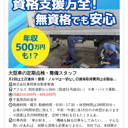
大型車の定期点検・整備スタッフ
月2回は土日連休！接客・ノルマは一切なし◎資格取得費用は全額会社
負担◎ゼロから"手に職"をつけられる環境です！
株式会社東関東自動車整備
アクセス: 四街道駅から5km（国道51号線沿い） ※車・バイク通勤
OK！ ※駐車場完備 車の運転が好きで、毎日1時間以上かけて 車通勤
月給210,000円～400,000円
するスタッフもいますよ！
千葉県四街道市
勤務時間・曜日: 勤務時間：9:00～17:30 ＜休憩時間は1時間30分＞
お昼の1時間休憩に加えて、 午前・午後に各15分の小休憩があります
※残業は月20時間程度。 定時で帰れる日もたくさんあ...
仕事内容: 「車が好き。」 「機械を触る仕事をしてみたい。」 そんな
想いがあれば、 経験も資格も必要ありません。 当社では、未経験か