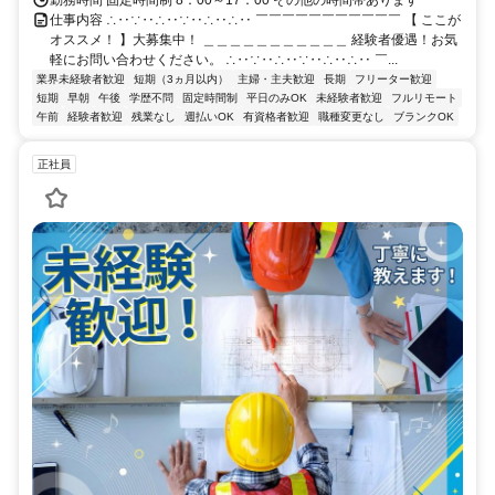
勤務時間 固定時間制 8：00～17：00 その他の時間帯あります
仕事内容 ∴‥∵‥∴‥∵‥∴‥∴‥ ￣￣￣￣￣￣￣￣￣￣￣ 【 ここが
オススメ！ 】大募集中！ ＿＿＿＿＿＿＿＿＿＿＿ 経験者優遇！お気
軽にお問い合わせください。 ∴‥∵‥∴‥∵‥∴‥∴‥ ￣...
業界未経験者歓迎
短期（3ヵ月以内）
主婦・主夫歓迎
長期
フリーター歓迎
短期
早朝
午後
学歴不問
固定時間制
平日のみOK
未経験者歓迎
フルリモート
午前
経験者歓迎
残業なし
週払いOK
有資格者歓迎
職種変更なし
ブランクOK
正社員