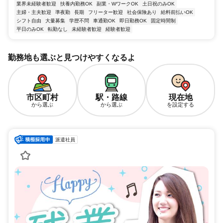
業界未経験者歓迎
扶養内勤務OK
副業・WワークOK
土日祝のみOK
主婦・主夫歓迎
準夜勤
長期
フリーター歓迎
社会保険あり
給料前払いOK
シフト自由
大量募集
学歴不問
車通勤OK
即日勤務OK
固定時間制
平日のみOK
転勤なし
未経験者歓迎
経験者歓迎
勤務地も選ぶと見つけやすくなるよ
市区町村
駅・路線
現在地
から選ぶ
から選ぶ
を設定する
派遣社員