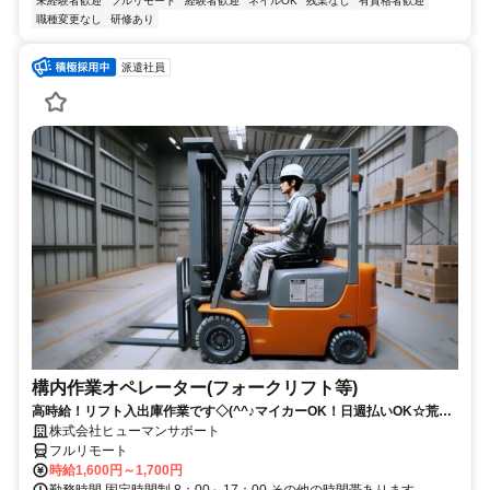
未経験者歓迎
フルリモート
経験者歓迎
ネイルOK
残業なし
有資格者歓迎
職種変更なし
研修あり
派遣社員
構内作業オペレーター(フォークリフト等)
高時給！リフト入出庫作業です◇(^^♪マイカーOK！日週払いOK☆荒本
駅★【シゴト№0619】
株式会社ヒューマンサポート
フルリモート
時給1,600円～1,700円