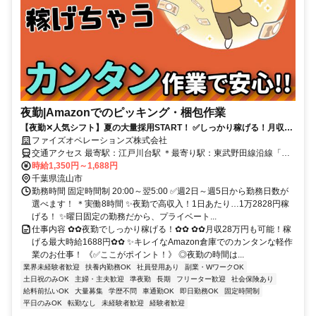
夜勤|Amazonでのピッキング・梱包作業
【夜勤✕人気シフト】夏の大量採用START！ ✅️しっかり稼げる！月収28
万円もOK！ ✅️日払いなどの制度も充実◎ ✅️髪色自由！服装もラフで
ファイズオペレーションズ株式会社
OK！
交通アクセス 最寄駅：江戸川台駅 ＊最寄り駅：東武野田線沿線「江
戸川台駅」「運河駅」 ＊車・バイク・自転車通勤OK (無料駐車場有)
時給1,350円～1,688円
✅️流山市・柏市・松戸市・野田市・船橋市・三郷市・さいたま市・足
千葉県流山市
立区・江戸川区・葛飾区・江東区・つくば市等、幅広いエリアからア
勤務時間 固定時間制 20:00～翌5:00 ✅️週2日～週5日から勤務日数が
クセス便利！
選べます！ ＊実働8時間 ✨️夜勤で高収入！1日あたり…1万2828円稼
げる！ ✨️曜日固定の勤務だから、プライベート...
仕事内容 ✿✿夜勤でしっかり稼げる！✿✿ ✿✿月収28万円も可能！稼
げる最大時給1688円✿✿ ✨️キレイなAmazon倉庫でのカンタンな軽作
業のお仕事！ 《✅️ここがポイント！》 ◎夜勤の時間は...
業界未経験者歓迎
扶養内勤務OK
社員登用あり
副業・WワークOK
土日祝のみOK
主婦・主夫歓迎
準夜勤
長期
フリーター歓迎
社会保険あり
給料前払いOK
大量募集
学歴不問
車通勤OK
即日勤務OK
固定時間制
平日のみOK
転勤なし
未経験者歓迎
経験者歓迎