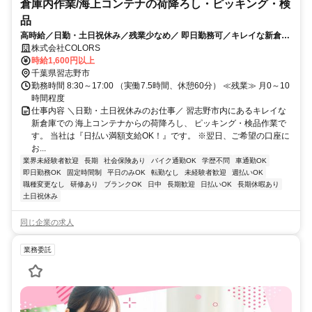
倉庫内作業/海上コンテナの荷降ろし・ピッキング・検
品
高時給／日勤・土日祝休み／残業少なめ／ 即日勤務可／キレイな新倉庫
／ギフトカードプレゼント中！
株式会社COLORS
時給1,600円以上
千葉県習志野市
勤務時間 8:30～17:00 （実働7.5時間、休憩60分） ≪残業≫ 月0～10
時間程度
仕事内容 ＼日勤・土日祝休みのお仕事／ 習志野市内にあるキレイな
新倉庫での 海上コンテナからの荷降ろし、 ピッキング・検品作業で
す。 当社は『日払い満額支給OK！』です。 ※翌日、ご希望の口座に
お...
業界未経験者歓迎
長期
社会保険あり
バイク通勤OK
学歴不問
車通勤OK
即日勤務OK
固定時間制
平日のみOK
転勤なし
未経験者歓迎
週払いOK
職種変更なし
研修あり
ブランクOK
日中
長期歓迎
日払いOK
長期休暇あり
土日祝休み
同じ企業の求人
業務委託