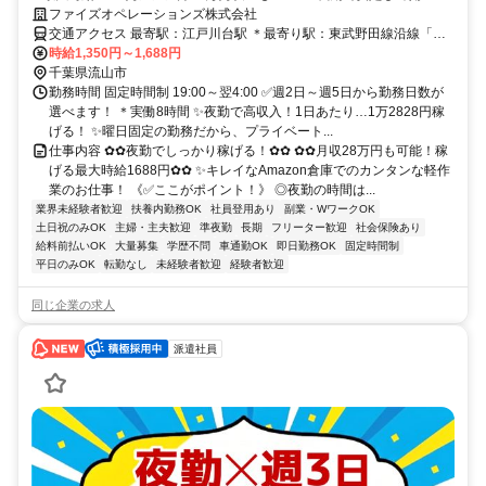
う！ ●がっつり稼げるのが魅力！ ●経験ゼロでも問題なし！
ファイズオペレーションズ株式会社
交通アクセス 最寄駅：江戸川台駅 ＊最寄り駅：東武野田線沿線「江
戸川台駅」「運河駅」 ＊車・バイク・自転車通勤OK (無料駐車場有)
時給1,350円～1,688円
✅️流山市・柏市・松戸市・野田市・船橋市・三郷市・さいたま市・足
千葉県流山市
立区・江戸川区・葛飾区・江東区・つくば市等、幅広いエリアからア
勤務時間 固定時間制 19:00～翌4:00 ✅️週2日～週5日から勤務日数が
クセス便利！
選べます！ ＊実働8時間 ✨️夜勤で高収入！1日あたり…1万2828円稼
げる！ ✨️曜日固定の勤務だから、プライベート...
仕事内容 ✿✿夜勤でしっかり稼げる！✿✿ ✿✿月収28万円も可能！稼
げる最大時給1688円✿✿ ✨️キレイなAmazon倉庫でのカンタンな軽作
業のお仕事！ 《✅️ここがポイント！》 ◎夜勤の時間は...
業界未経験者歓迎
扶養内勤務OK
社員登用あり
副業・WワークOK
土日祝のみOK
主婦・主夫歓迎
準夜勤
長期
フリーター歓迎
社会保険あり
給料前払いOK
大量募集
学歴不問
車通勤OK
即日勤務OK
固定時間制
平日のみOK
転勤なし
未経験者歓迎
経験者歓迎
同じ企業の求人
派遣社員