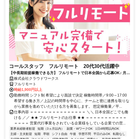
コールスタッフ フルリモート 20代30代活躍中
【中長期前提稼働できる方】 フルリモートで日本全国から応募OK♪ 月稼
働80時間で安定収入！
株式会社クラウドワークス
フルリモート
時給1,900円以上
勤務時間 シフト制 希望により面談で決定 稼働時間帯／9:00～17:00
希望する働き方／上記の時間帯を中心に、チームと密に連携を取りな
がら業務を進めていただける方を募集します。 想定稼働量／平...
仕事内容 ＝＝＝＝＝＝＝＝＝＝＝＝＝＝＝ ＼＼ 日本全国どこでも働
ける ／／ ★★ フルリモートのお仕事 ★★ ＝＝＝＝＝＝＝＝＝＝＝
＝＝＝＝ 営業代行事業をされている企業様をしている企業での営...
業界未経験者歓迎
短期（3ヵ月以内）
副業・WワークOK
1日4時間以内OK
主婦・主夫歓迎
短期
早朝
シフト自由
午後
学歴不問
平日のみOK
転勤なし