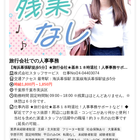
旅行会社での人事事務
【海浜幕張駅徒歩5分】★旅行会社★基本１８時退社！人事事務サポー
トなど！
株式会社スタッフサービス 仕事No/24-04403074
交通アクセス 最寄駅：海浜幕張駅 京葉線海浜幕張駅徒歩5分
時給1,800円～1,850円
千葉県千葉市美浜区
勤務時間 固定時間制 09:00～18:00 ※残業はほとんどありません。※
休憩は６０分です。
仕事内容 ★旅行会社★基本１８時退社！人事事務サポートなど！ ◆
駅近でアクセス抜群！周辺には飲食店・コンビニがあり何かと便利！
当社を含めた派遣スタッフが活躍中の職場！約３ヶ月のお仕事です
（延長の可能...
業界未経験者歓迎
主婦・主夫歓迎
フリーター歓迎
社会保険あり
大量募集
学歴不問
固定時間制
平日のみOK
転勤なし
未経験者歓迎
経験者歓迎
残業なし
有資格者歓迎
職種変更なし
研修あり
ブランクOK
交通費支給