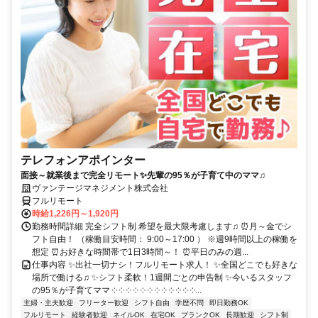
テレフォンアポインター
面接～就業後まで完全リモート✨先輩の95％が子育て中のママ♫
ヴァンテージマネジメント株式会社
フルリモート
時給1,226円～1,920円
勤務時間詳細 完全シフト制 希望を最大限考慮します♫ ⏰月～金でシ
フト自由！ （稼働目安時間： 9:00～17:00 ） ※週9時間以上の稼働を
想定 ⏰お好きな時間帯で1日3時間～！ ⏰平日のみの週...
仕事内容 ✨出社一切ナシ！フルリモート求人！ ✨全国どこでも好きな
場所で働ける♫ ✨シフト柔軟！1週間ごとの申告制 ✨今いるスタッフ
の95％が子育てママ ༶ ༶ ༶ ༶ ༶ ༶ ༶ ༶ ༶ ༶ ༶ ༶...
主婦・主夫歓迎
フリーター歓迎
シフト自由
学歴不問
即日勤務OK
フルリモート
経験者歓迎
ネイルOK
在宅OK
ブランクOK
長期歓迎
シフト制