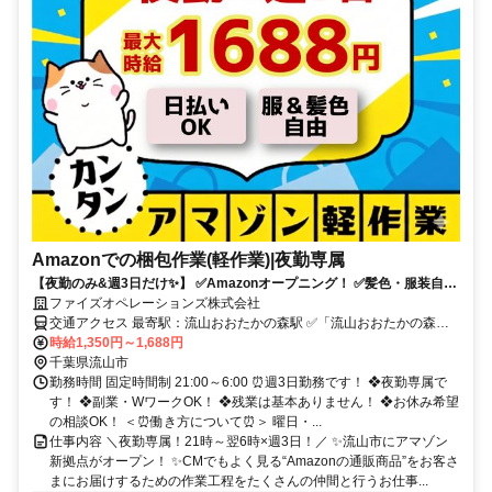
Amazonでの梱包作業(軽作業)|夜勤専属
【夜勤のみ&週3日だけ✨️】 ✅️Amazonオープニング！ ✅️髪色・服装自
由！シンプルネイルOK！ ✅️日払い・週払いもOK（規定あり）
ファイズオペレーションズ株式会社
交通アクセス 最寄駅：流山おおたかの森駅 ✅️「流山おおたかの森
駅」「柏駅」「南流山駅」より無料送迎バスあり ✅️車通勤OK ✅️自転
時給1,350円～1,688円
車通勤OK （バイク通勤不可） 【勤務地】 アマゾン流山おおたかの森
千葉県流山市
FC ＊流山市・柏市・松戸市・野田市・我孫子市・三郷市・船橋市・
勤務時間 固定時間制 21:00～6:00 ⏰️週3日勤務です！ ❖夜勤専属で
取手市・市川市・鎌ケ谷市・越谷市・東京都足立区・葛飾区・守谷
す！ ❖副業・WワークOK！ ❖残業は基本ありません！ ❖お休み希望
市・春日部市・吉川市など、千葉県内はもちろん、埼玉県・東京都か
の相談OK！ ＜⏰️働き方について⏰️＞ 曜日・...
ら通うスタッフもいますよ！
仕事内容 ＼夜勤専属！21時～翌6時×週3日！／ ✨️流山市にアマゾン
新拠点がオープン！ ✨️CMでもよく見る“Amazonの通販商品”をお客さ
まにお届けするための作業工程をたくさんの仲間と行うお仕事...