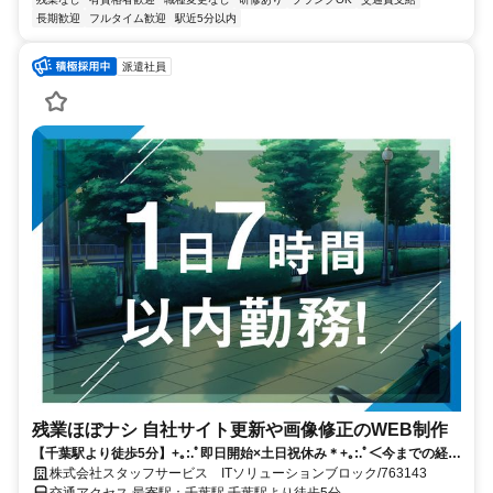
長期歓迎
フルタイム歓迎
駅近5分以内
派遣社員
残業ほぼナシ 自社サイト更新や画像修正のWEB制作
【千葉駅より徒歩5分】+｡:.ﾟ即日開始×土日祝休み＊+｡:.ﾟ＜今までの経験
を活かして働きませんか？＞ご応募お待ちしております。
株式会社スタッフサービス ITソリューションブロック/763143