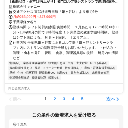
【夜勤ゼロ・基本18時上がり】名門ゴルフ場レストランで調理経験を腰
を据えた仕事に。 グレードコースを運営／将来は料理長へ・40〜50代
株式会社キャニー
の転職も歓迎
交通アクセス 東武鉄道野田線「鎌ヶ谷駅」より車で5分
月給263,000円～347,000円
千葉県鎌ケ谷市
勤務時間 シフト制 詳細参照 実働時間： １月あたり 173.5時間 6時00
分〜18時00分の間で８時間程度 １ヶ月単位の変形労働時間制。 勤務
はシフト表による。 ⽉８〜９回休。 【エリア正...
仕事内容 千葉県鎌ヶ谷市にあるゴルフ場「鎌ヶ谷カントリークラ
ブ」内レストランの調理業務全般をお願いいたします。 ・仕込み ・
調理 ・食材の発注、管理 ・食器、調理器具類の洗浄 ・厨房内の清掃
など ...
制服あり
業界未経験者歓迎
飲食割引あり
主婦・主夫歓迎
60代も応募可
資格取得支援あり
長期
フリーター歓迎
社会保険あり
産休・育休取得実績あり
早朝
午後
学歴不問
即日勤務OK
転勤なし
賞与年1回あり
未経験者歓迎
交通費全額支給
経験者歓迎
残業なし
同じ企業の求人
前へ
次へ
1
2
3
4
5
この条件の新着求人を受け取る
千葉県