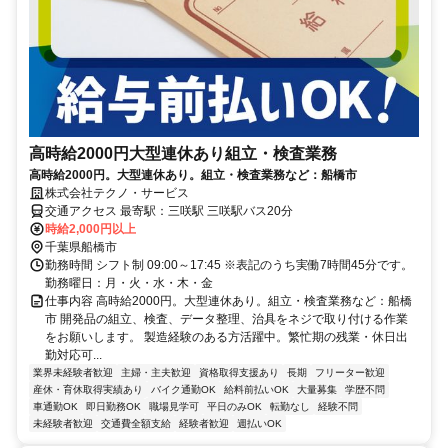
高時給2000円大型連休あり組立・検査業務
高時給2000円。大型連休あり。組立・検査業務など：船橋市
株式会社テクノ・サービス
交通アクセス 最寄駅：三咲駅 三咲駅バス20分
時給2,000円以上
千葉県船橋市
勤務時間 シフト制 09:00～17:45 ※表記のうち実働7時間45分です。
勤務曜日：月・火・水・木・金
仕事内容 高時給2000円。大型連休あり。組立・検査業務など：船橋
市 開発品の組立、検査、データ整理、治具をネジで取り付ける作業
をお願いします。 製造経験のある方活躍中。繁忙期の残業・休日出
勤対応可...
業界未経験者歓迎
主婦・主夫歓迎
資格取得支援あり
長期
フリーター歓迎
産休・育休取得実績あり
バイク通勤OK
給料前払いOK
大量募集
学歴不問
車通勤OK
即日勤務OK
職場見学可
平日のみOK
転勤なし
経験不問
未経験者歓迎
交通費全額支給
経験者歓迎
週払いOK