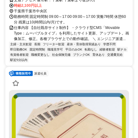
交通アクセス 最寄駅：千葉駅 千葉駅より徒歩5分
時給2,100円以上
千葉県千葉市中央区
勤務時間 固定時間制 09:00～17:00 09:00～17:00 実働7時間 休憩60
分 残業は10(時間以内/月)です。
仕事内容 【自社既存サイト制作】 ・クラウド型CMS「Movable
Type：ムーバブルタイプ」を利用したサイト更新、アップデート。画
像加工、修正。各種ブラウザ上での動作確認。 ＼ エンジニア派遣...
主婦・主夫歓迎
長期
フリーター歓迎
産休・育休取得実績あり
学歴不問
即日勤務OK
固定時間制
職場見学可
平日のみOK
転勤なし
経験者歓迎
駅ナカ
有資格者歓迎
職種変更なし
社会保険完備
ブランクOK
育休あり
交通費支給
駅近5分以内
派遣社員