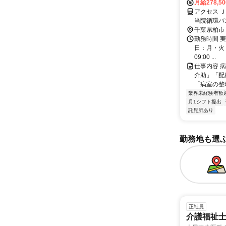
月給278,5
アクセス 
当院循環バ
千葉県柏市
勤務時間 実
日：月・火・水
09:00 ...
仕事内容 
介助」「配
「病室の整
業界未経験者歓
月1シフト提出
託児所あり
勤務地も選
正社員
介護福祉士