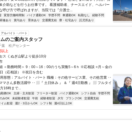
体介助などを行うお仕事です。 看護補助者、ナースエイド、ヘルパー
な呼び方で呼ばれますが、当院では『介護士...
迎
変形労働時間制
バイク通勤OK
学歴不問
車通勤OK
転勤なし
経験不問
研修あり
賞与あり
育休あり
交通費支給
寮・社宅あり
託児所あり
アルバイト・パート
テムのご案内スタッフ
千葉 松戸センター
4円以上
セス くぬぎ山駅より徒歩10分
市
 ＜勤務時間＞ 9：00～16：00のうち実働5～6ｈ ※応相談 ⭐月～金の
5日（応相談） ※祝日を含む
雇用形態：アルバイト・パート 職種：その他サービス業、その他営業 ‥
マさん多数活躍中 ‥ ▨『 土日休み 』 ＆『 週4日勤務 』 ▨ フルタイ
16時まで...
内勤務OK
主婦・主夫歓迎
フリーター歓迎
バイク通勤OK
シフト自由
学歴不問
のみOK
未経験者歓迎
午前
経験者歓迎
夕方
ブランクOK
交通費支給
タイム歓迎
週2・3日からOK
シフト制
週4日以上OK
士