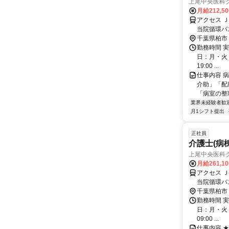
上尾中央医科グ
月給212,5
アクセス 
当院循環バ
千葉県柏市
勤務時間 実
日：月・火・水
19:00 ...
仕事内容 
介助」「配
「病室の整
業界未経験者歓
月1シフト提出
正社員
介護士(病
上尾中央医科グ
月給261,1
アクセス 
当院循環バ
千葉県柏市
勤務時間 実
日：月・火・水
09:00 ...
仕事内容 