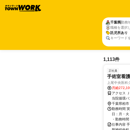
千葉県
勤務
職種を選択
託児所あり
キーワード
1,113件
正社員
手術室看
上尾中央医科グ
月給272,1
アクセス 
当院循環バ
千葉県柏市
勤務時間 実
日：月・火
・勤務時間： [
仕事内容 
脳神経外科