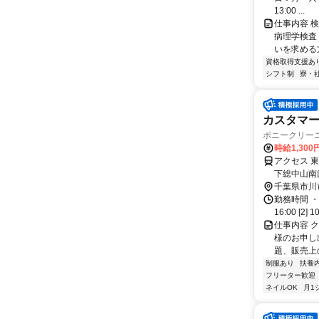
13:00 ...
仕事内容 
病理学検査
いを求める
資格取得支援あ
シフト制
寮・
カスタマ
ポニークリー
時給1,30
アクセス 
下総中山南
千葉県市川
勤務時間 ・
16:00 [2
仕事内容 
様のお申し
題、販売上
制服あり
扶養
フリーター歓迎
ネイルOK
月1