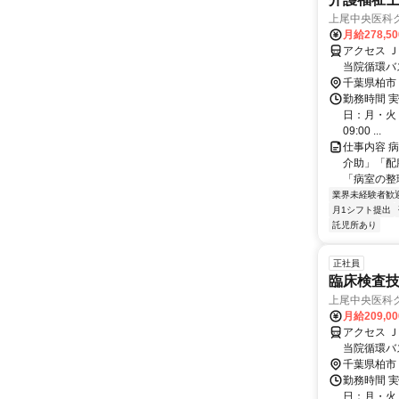
上尾中央医科グ
月給278,5
アクセス 
当院循環バ
千葉県柏市
勤務時間 実
日：月・火・水
09:00 ...
仕事内容 
介助」「配
「病室の整
業界未経験者歓
月1シフト提出
託児所あり
正社員
臨床検査
上尾中央医科グ
月給209,0
アクセス 
当院循環バ
千葉県柏市
勤務時間 実
日：月・火・水