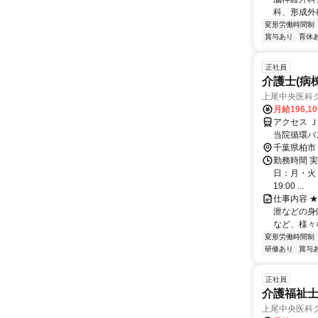
科、形成外科
変形労働時間制
賞与あり
育休
正社員
介護士(病
上尾中央医科グ
月給196,1
アクセス 
当院循環バ
千葉県柏市
勤務時間 実
日：月・火・水
19:00 ...
仕事内容 
泄などの身
など、様々
変形労働時間制
研修あり
賞与
正社員
介護福祉士
上尾中央医科グ