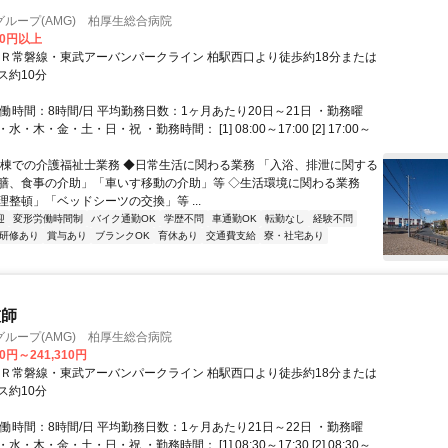
ループ(AMG) 柏厚生総合病院
00円以上
ＪＲ常磐線・東武アーバンパークライン 柏駅西口より徒歩約18分または
ス約10分
働時間：8時間/日 平均勤務日数：1ヶ月あたり20日～21日 ・勤務曜
・木・金・土・日・祝 ・勤務時間： [1] 08:00～17:00 [2] 17:00～
病棟での介護福祉士業務 ◆日常生活に関わる業務 「入浴、排泄に関する
膳、食事の介助」「車いす移動の介助」等 ◇生活環境に関わる業務
理整頓」「ベッドシーツの交換」等 ...
迎
変形労働時間制
バイク通勤OK
学歴不問
車通勤OK
転勤なし
経験不問
研修あり
賞与あり
ブランクOK
育休あり
交通費支給
寮・社宅あり
技師
ループ(AMG) 柏厚生総合病院
00円～241,310円
ＪＲ常磐線・東武アーバンパークライン 柏駅西口より徒歩約18分または
ス約10分
働時間：8時間/日 平均勤務日数：1ヶ月あたり21日～22日 ・勤務曜
・木・金・土・日・祝 ・勤務時間： [1] 08:30～17:30 [2] 08:30～