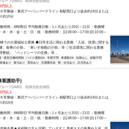
ループ(AMG) 柏厚生総合病院
00円以上
ＪＲ常磐線・東武アーバンパークライン 柏駅西口より徒歩約18分または
ス約10分
働時間：8時間/日 平均勤務日数：1ヶ月あたり20日～21日 ・勤務曜
・木・金・土・日・祝 ・勤務時間： [1] 08:00～17:00 [2] 10:00～
病棟での介護福祉士業務 ◆日常生活に関わる業務 「入浴、排泄に関する
膳、食事の介助」「車いす移動の介助」等 ◇生活環境に関わる業務
理整頓」「ベッドシーツの交換」等 ...
迎
変形労働時間制
バイク通勤OK
学歴不問
車通勤OK
転勤なし
経験不問
研修あり
賞与あり
育休あり
交通費支給
寮・社宅あり
託児所あり
棟看護助手)
ループ(AMG) 柏厚生総合病院
00円以上
ＪＲ常磐線・東武アーバンパークライン 柏駅西口より徒歩約18分または
ス約10分
働時間：8時間/日 平均勤務日数：1ヶ月あたり20日～21日 ・勤務曜
・木・金・土・日・祝 ・勤務時間： [1] 08:00～17:00 [2] 17:00～
★資格不要★未経験の方も活躍しています！ 患者さまの食事や入浴、排