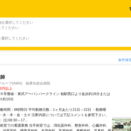
地を選択してください
してください
を選択してください
条件保
護師
ループ(AMG) 柏厚生総合病院
00円以上
ＪＲ常磐線・東武アーバンパークライン 柏駅西口より徒歩約18分または
ス約10分
働時間：8時間/日 平均勤務日数：1ヶ月あたり21日～22日 ・勤務曜
・水・木・金・土※ 注釈内容については下記コメントを参照下さい。
1] 08:30～17...
手術室での看護業務 当手術室では、消化器外科、整形外科、心臓外科、
、泌尿器科、呼吸器外科、血管外科、乳腺外科、脊椎外科、耳鼻科、眼