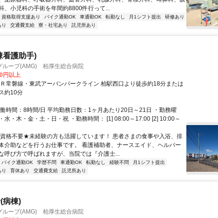
、小児科の手術を年間約8800件行って...
資格取得支援あり
バイク通勤OK
車通勤OK
転勤なし
月1シフト提出
研修あり
あり
交通費支給
寮・社宅あり
託児所あり
棟看護助手)
ループ(AMG) 柏厚生総合病院
00円以上
ＪＲ常磐線・東武アーバンパークライン 柏駅西口より徒歩約18分または
ス約10分
働時間：8時間/日 平均勤務日数：1ヶ月あたり20日～21日 ・勤務曜
・木・金・土・日・祝 ・勤務時間： [1] 08:00～17:00 [2] 10:00～
★資格不要★未経験の方も活躍しています！ 患者さまの食事や入浴、排
体介助などを行うお仕事です。 看護補助者、ナースエイド、ヘルパー
な呼び方で呼ばれますが、当院では『介護士...
バイク通勤OK
学歴不問
車通勤OK
転勤なし
経験不問
月1シフト提出
あり
育休あり
交通費支給
託児所あり
(病棟)
ループ(AMG) 柏厚生総合病院