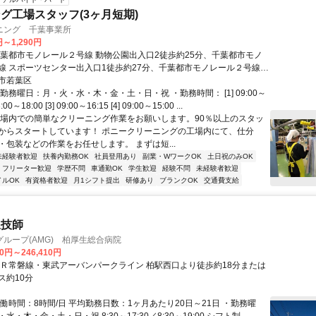
グ工場スタッフ(3ヶ月短期)
ニング 千葉事業所
円～1,290円
千葉都市モノレール２号線 動物公園出入口2徒歩約25分、千葉都市モノ
線 スポーツセンター出入口1徒歩約27分、千葉都市モノレール２号線
入口1徒歩約27分 総武・京成線〈稲毛駅〉より京成バス『山王町』行
市若葉区
学校入口」より徒歩10分
勤務曜日：月・火・水・木・金・土・日・祝 ・勤務時間： [1] 09:00～
3:00～18:00 [3] 09:00～16:15 [4] 09:00～15:00 ...
工場内での簡単なクリーニング作業をお願いします。90％以上のスタッ
からスタートしています！ ポニークリーニングの工場内にて、仕分
・包装などの作業をお任せします。 まずは短...
未経験者歓迎
扶養内勤務OK
社員登用あり
副業・WワークOK
土日祝のみOK
フリーター歓迎
学歴不問
車通勤OK
学生歓迎
経験不問
未経験者歓迎
イルOK
有資格者歓迎
月1シフト提出
研修あり
ブランクOK
交通費支給
線技師
ループ(AMG) 柏厚生総合病院
00円～246,410円
ＪＲ常磐線・東武アーバンパークライン 柏駅西口より徒歩約18分または
ス約10分
働時間：8時間/日 平均勤務日数：1ヶ月あたり20日～21日 ・勤務曜