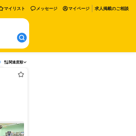
マイリスト
メッセージ
マイページ
求人掲載のご相談
存
関連度順