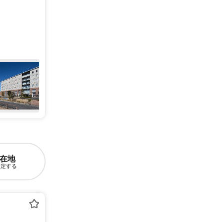
在地
設定する