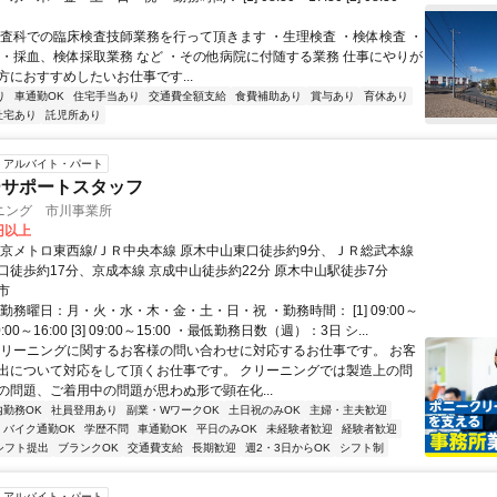
検査科での臨床検査技師業務を行って頂きます ・生理検査 ・検体検査 ・
 ・採血、検体採取業務 など ・その他病院に付随する業務 仕事にやりが
方におすすめしたいお仕事です...
り
車通勤OK
住宅手当あり
交通費全額支給
食費補助あり
賞与あり
育休あり
社宅あり
託児所あり
アルバイト・パート
ーサポートスタッフ
ニング 市川事業所
0円以上
東京メトロ東西線/ＪＲ中央本線 原木中山東口徒歩約9分、ＪＲ総武本線
口徒歩約17分、京成本線 京成中山徒歩約22分 原木中山駅徒歩7分
市
勤務曜日：月・火・水・木・金・土・日・祝 ・勤務時間： [1] 09:00～
] 10:00～16:00 [3] 09:00～15:00 ・最低勤務日数（週）：3日 シ...
クリーニングに関するお客様の問い合わせに対応するお仕事です。 お客
出について対応をして頂くお仕事です。 クリーニングでは製造上の問
の問題、ご着用中の問題が思わぬ形で顕在化...
内勤務OK
社員登用あり
副業・WワークOK
土日祝のみOK
主婦・主夫歓迎
バイク通勤OK
学歴不問
車通勤OK
平日のみOK
未経験者歓迎
経験者歓迎
シフト提出
ブランクOK
交通費支給
長期歓迎
週2・3日からOK
シフト制
アルバイト・パート