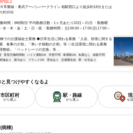
00円以上
ＪＲ常磐線・東武アーバンパークライン 柏駅西口より徒歩約18分または
ス約10分
働時間：8時間/日 平均勤務日数：1ヶ月あたり20日～21日 ・勤務曜
・木・金・土・日・祝 ・勤務時間： [1] 08:00～17:00 [2] 17:00～
病棟での介護福祉士業務 ◆日常生活に関わる業務 「入浴、排泄に関する
膳、食事の介助」「車いす移動の介助」等 ◇生活環境に関わる業務
理整頓」「ベッドシーツの交換」等 ...
迎
変形労働時間制
バイク通勤OK
学歴不問
車通勤OK
転勤なし
経験不問
研修あり
賞与あり
ブランクOK
育休あり
交通費支給
寮・社宅あり
ぶと見つけやすくなるよ
市区町村
駅・路線
現
から選ぶ
から選ぶ
を
(病棟)