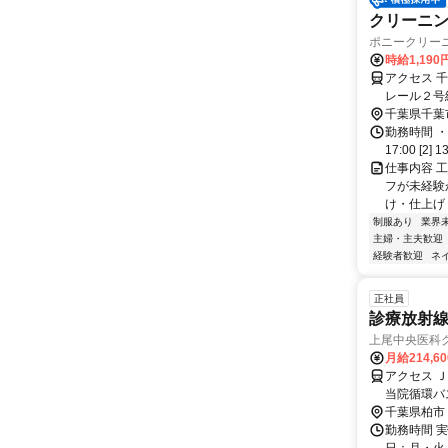
クリーニン
ポニークリー
時給1,190
アクセス 
レール２号
みつわ台出
千葉県千葉
→「草野小
勤務時間 ・
17:00 [2] 1
仕事内容 
フが未経験
け・仕上げ
制服あり
業界
主婦・主夫歓迎
経験者歓迎
ネ
正社員
診療放射
上尾中央医科グ
月給214,6
アクセス 
当院循環バ
千葉県柏市
勤務時間 実