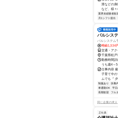
泄などの身
など、様々
業界未経験者歓
月1シフト提出
パルシス
パルシステム
時給1,53
交通・アク
千葉県松戸
勤務時間詳細
うち週4～
仕事内容 
子育て中のマ
ムでも『 夕方
制服あり
扶養
車通勤OK
平日
長期歓迎
フル
同じ企業の求人
正社員
介護福祉