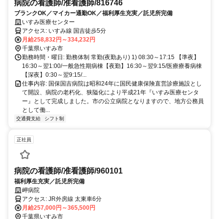
病院の看護師/准看護師/816746
ブランクOK／マイカー通勤OK／福利厚生充実／託児所完備
いすみ医療センター
アクセス: いすみ線 国吉徒歩5分
月給258,832円～334,232円
千葉県いすみ市
勤務時間・曜日: 勤務体制 常勤(夜勤あり) 1) 08:30～17:15 【準夜】
16:30～翌1:00/一般急性期病棟【夜勤】16:30～翌9:15/医療療養病棟
【深夜】0:30～翌9:15/...
仕事内容: 国保国吉病院は昭和24年に国民健康保険直営診療施設とし
て開設、病院の老朽化、狭隘化により平成21年『いすみ医療センタ
ー』として完成しました。市の公立病院となりますので、地方公務員
として働...
交通費支給
シフト制
正社員
病院の看護師/准看護師/960101
福利厚生充実／託児所完備
岬病院
アクセス: JR外房線 太東車6分
月給257,000円～365,500円
千葉県いすみ市