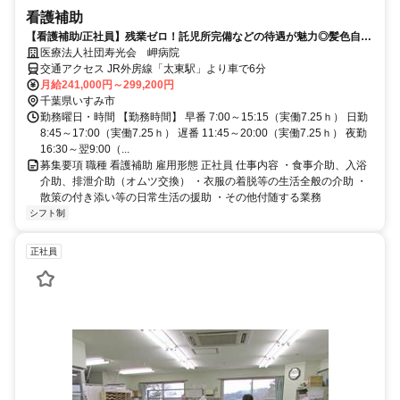
看護補助
【看護補助/正社員】残業ゼロ！託児所完備などの待遇が魅力◎髪色自由
♪
医療法人社団寿光会 岬病院
交通アクセス JR外房線「太東駅」より車で6分
月給241,000円～299,200円
千葉県いすみ市
勤務曜日・時間 【勤務時間】 早番 7:00～15:15（実働7.25ｈ） 日勤
8:45～17:00（実働7.25ｈ） 遅番 11:45～20:00（実働7.25ｈ） 夜勤
16:30～翌9:00（...
募集要項 職種 看護補助 雇用形態 正社員 仕事内容 ・食事介助、入浴
介助、排泄介助（オムツ交換） ・衣服の着脱等の生活全般の介助 ・
散策の付き添い等の日常生活の援助 ・その他付随する業務
シフト制
正社員