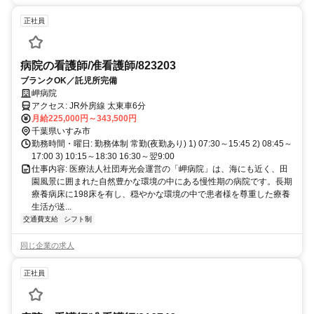
正社員
病院の看護師/准看護師/823203
ブランクOK／託児所完備
岬病院
アクセス: JR外房線 太東車6分
月給225,000円～343,500円
千葉県いすみ市
勤務時間・曜日: 勤務体制 常勤(夜勤あり) 1) 07:30～15:45 2) 08:45～
17:00 3) 10:15～18:30 16:30～翌9:00
仕事内容: 医療法人社団寿光会運営の「岬病院」は、海にも近く、田
園風景に囲まれた自然豊かな環境の中にある慢性期の病院です。長期
療養病床に198床を有し、穏やかな環境の中で患者様を尊重した療養
生活が送...
交通費支給
シフト制
同じ企業の求人
正社員