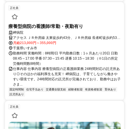
正社員
療養型病院の看護師/常勤・夜勤有り
岬病院
アクセス ＪＲ外房線 太東徒歩約43分、ＪＲ外房線 長者町徒歩約53
分、いすみ鉄道 国吉徒歩約73分
月給213,000円～355,000円
千葉県いすみ市
勤務時間 実働時間：8時間/日 平均勤務日数：1ヶ月あたり20日 日勤
08:45～17:00 早番 07:30～15:45 遅番 10:15～18:30 （※1日の所定
労働時間数8時間）
仕事内容 仕事内容 療養型病院の正看護師業務 24時間対応の託児所あ
り◎そのほかの福利厚生も充実！ 岬病院は、子育てしながら働きや
すい環境です。24時間対応の託児所が完備されており、勤務中はお子
さま...
固定時間制
住宅手当あり
交通費全額支給
経験者歓迎
有資格者歓迎
育休あり
託児所あり
正社員