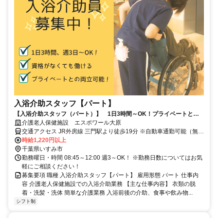
入浴介助スタッフ【パート】
【入浴介助スタッフ（パート）】 1日3時間～OK！プライベートと両
立しながら働きたい方必見☆
介護老人保健施設 エスポワール大原
交通アクセス JR外房線 三門駅より徒歩19分 ※自動車通勤可能（無料
駐車場完備）
時給1,220円以上
千葉県いすみ市
勤務曜日・時間 08:45～12:00 週3～OK！ ※勤務日数についてはお気
軽にご相談ください！
募集要項 職種 入浴介助スタッフ【パート】 雇用形態 パート 仕事内
容 介護老人保健施設での入浴介助業務 【主な仕事内容】 衣類の脱
着・洗髪・洗体 簡単な介護業務 入浴前後の介助、食事や飲み物...
シフト制