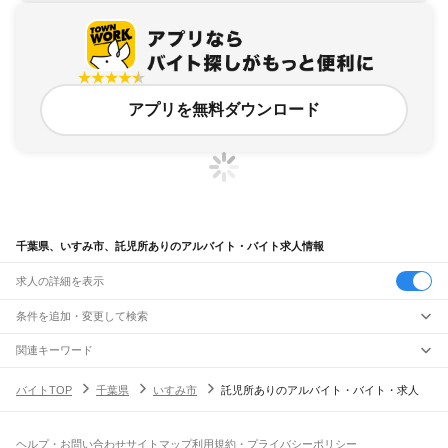
アプリを無料ダウンロード
千葉県、いすみ市、託児所ありのアルバイト・バイト求人情報
求人の詳細を表示
条件を追加・変更して検索
市区町村を追加・変更
関連キーワード
千葉県 託児所あり 託児所
千葉県 託児所付き
千葉県 市原市 託児所付き
千葉県
駅を追加・変更
バイトTOP
千葉県
いすみ市
託児所ありのアルバイト・バイト・求人
千葉県 市原市 託児所つき
千葉県 流山市 託児所付き
千葉県
すべて
千葉市
すべて
職種を追加・変更
JR武蔵野線
中央区
花見川区
稲毛区
若葉区
緑区
美浜区
南流山駅
新松戸駅
新八柱駅
東松戸駅
市川大野駅
船橋法典駅
西船橋駅
飲食・フードサービス
ヘルプ・お問い合わせ
サイトマップ
利用規約・プライバシーポリシー