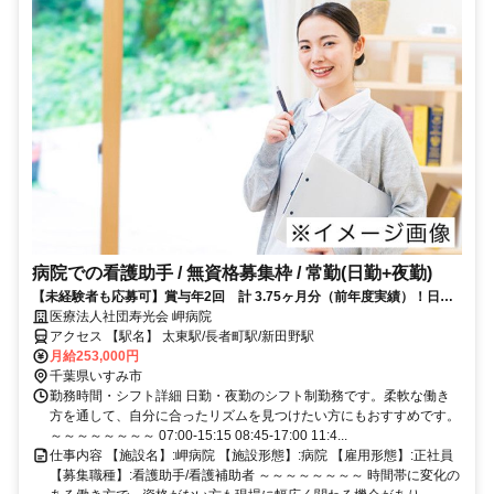
病院での看護助手 / 無資格募集枠 / 常勤(日勤+夜勤)
【未経験者も応募可】賞与年2回 計 3.75ヶ月分（前年度実績）！日勤
のみ募集！【年休120日以上】
医療法人社団寿光会 岬病院
アクセス 【駅名】 太東駅/長者町駅/新田野駅
月給253,000円
千葉県いすみ市
勤務時間・シフト詳細 日勤・夜勤のシフト制勤務です。柔軟な働き
方を通して、自分に合ったリズムを見つけたい方にもおすすめです。
～～～～～～～～ 07:00-15:15 08:45-17:00 11:4...
仕事内容 【施設名】:岬病院 【施設形態】:病院 【雇用形態】:正社員
【募集職種】:看護助手/看護補助者 ～～～～～～～～ 時間帯に変化の