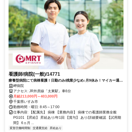
看護師/病院(一般)/14771
療養型病院にて病棟看護！日勤のみ/残業少なめ♪月9休み！マイカー通勤
可
岬病院
アクセス: JR外房線「太東駅」車6分
月給213,000円～403,000円
千葉県いすみ市
勤務時間・曜日: 8:45～17:00
仕事内容: 【配属先】 病棟 【業務内容】 病棟での看護師業務全般
PG101 【昇給】 昇給あり/年1回 【賞与】 あり/詳細要確認 【試用期
間】 6ヵ月 ...
変形労働時間制
交通費支給
昇給あり