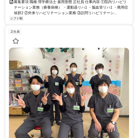
募集要項 職種 理学療法士 雇用形態 正社員 仕事内容 ①院内リハビリ
テーション業務（療養病棟） ・運動器リハ1 ・脳血管リハ1 ・廃用症
候群2 ②外来リハビリテーション業務 ③訪問リハビリテーシ...
シフト制
正社員