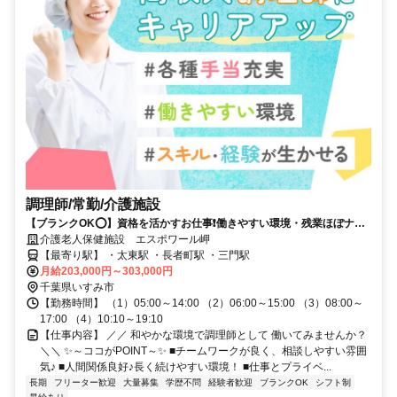
調理師/常勤/介護施設
【ブランクOK⭕️】資格を活かすお仕事❗️働きやすい環境・残業ほぼナシ
✨
介護老人保健施設 エスポワール岬
【最寄り駅】 ・太東駅 ・長者町駅 ・三門駅
月給203,000円～303,000円
千葉県いすみ市
【勤務時間】 （1）05:00～14:00 （2）06:00～15:00 （3）08:00～
17:00 （4）10:10～19:10
【仕事内容】 ／／ 和やかな環境で調理師として 働いてみませんか？
＼＼ ✨～ココがPOINT～✨ ■チームワークが良く、相談しやすい雰囲
気♪ ■人間関係良好♪長く続けやすい環境！ ■仕事とプライベ...
長期
フリーター歓迎
大量募集
学歴不問
経験者歓迎
ブランクOK
シフト制