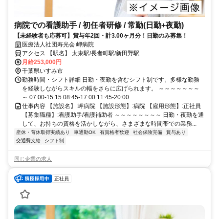
病院での看護助手 / 初任者研修 / 常勤(日勤+夜勤)
【未経験者も応募可】賞与年2回・計3.00ヶ月分！日勤のみ募集！
医療法人社団寿光会 岬病院
アクセス 【駅名】 太東駅/長者町駅/新田野駅
月給253,000円
千葉県いすみ市
勤務時間・シフト詳細 日勤・夜勤を含むシフト制です。多様な勤務
を経験しながらスキルの幅をさらに広げられます。 ～～～～～～～
～ 07:00-15:15 08:45-17:00 11:45-20:00 ...
仕事内容 【施設名】:岬病院 【施設形態】:病院 【雇用形態】:正社員
【募集職種】:看護助手/看護補助者 ～～～～～～～～ 日勤・夜勤を通
して、お持ちの資格を活かしながら、さまざまな時間帯での業務...
産休・育休取得実績あり
車通勤OK
有資格者歓迎
社会保険完備
賞与あり
交通費支給
シフト制
同じ企業の求人
正社員