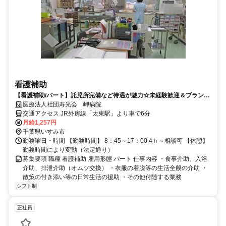
看護補助
【看護補助/パート】託児所完備など待遇が魅力☆未経験歓迎＆ブランク
OK！
医療法人社団寿光会 岬病院
交通アクセス JR外房線「太東駅」より車で6分
月給1,257円
千葉県いすみ市
勤務曜日・時間 【勤務時間】 8：45～17：00 4ｈ～相談可 【休憩】
勤務時間により変動（法定通り）
募集要項 職種 看護補助 雇用形態 パート 仕事内容 ・食事介助、入浴
介助、排泄介助（オムツ交換） ・衣服の着脱等の生活全般の介助 ・
散策の付き添い等の日常生活の援助 ・その他付随する業務
シフト制
正社員