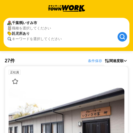
千葉県
いすみ市
職種を選択してください
託児所あり
キーワードを選択してください
27件
条件保存
関連度順
正社員