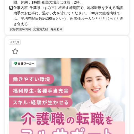
間、休憩：1時間 夜勤の場合は休憩：2時...
仕事内容: 千葉県いすみ市に根差す岬病院で、地域医療を支える看護
助手のお仕事に、温かい力を貸してください。198床の療養病棟で
は、平均在院日数約290日という、患者様お一人ひとりとじっくり向
き合える...
変形労働時間制
交通費支給
昇給あり
正社員