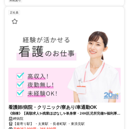
昇給あり
正社員
看護師/病院・クリニック/寮あり/車通勤OK
《病棟》【高額求人✨残業ほぼなし✨単身寮・24H託児所完備✨福利厚生
充実】定着率高め⭐彡ゆったり働きたい方にお勧めの療養型病院です✨
岬病院
【最寄り駅】 ・太東駅 ・長者町駅 ・東浪見駅
月給257,000円～365,500円