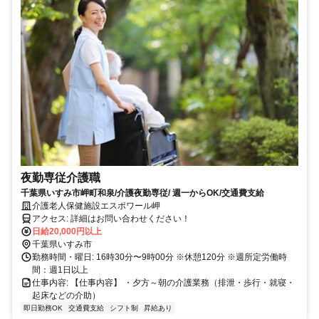
夜勤専従介護職
千葉県いすみ市岬町和泉/介護夜勤専従/ 週一からOK/交通費支給
介護老人保健施設エスポワール岬
アクセス: 詳細はお問い合わせください！
日給20,000円以上
千葉県いすみ市
勤務時間・曜日: 16時30分〜9時00分 ※休憩120分 ※週所定労働時
間：週1日以上
仕事内容: 【仕事内容】 ・夕方～朝の介護業務（排泄・歩行・就寝・
起床などの介助）
即日勤務OK
交通費支給
シフト制
昇給あり