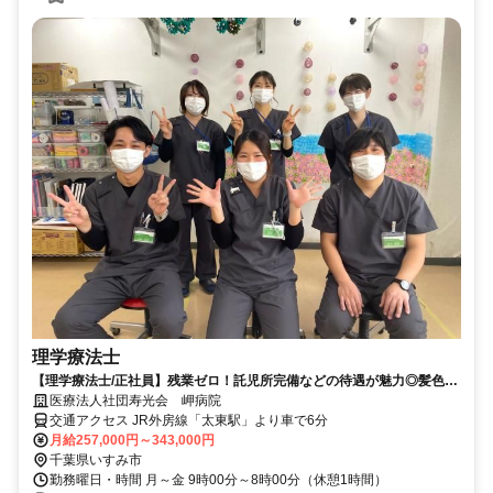
理学療法士
【理学療法士/正社員】残業ゼロ！託児所完備などの待遇が魅力◎髪色自
由♪
医療法人社団寿光会 岬病院
交通アクセス JR外房線「太東駅」より車で6分
月給257,000円～343,000円
千葉県いすみ市
勤務曜日・時間 月～金 9時00分～8時00分（休憩1時間）