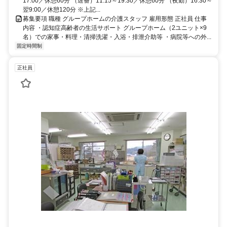
17:00／休憩60分 （遅番）11:15～19:30／休憩60分 （夜勤）16:30～
翌9:00／休憩120分 ※上記...
募集要項 職種 グループホームの介護スタッフ 雇用形態 正社員 仕事
内容 ・認知症高齢者の生活サポート グループホーム（2ユニット×9
名）での家事・料理・清掃洗濯・入浴・排泄介助等 ・病院等への外...
固定時間制
正社員