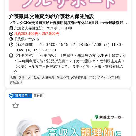
介護職員/交通費支給/介護老人保健施設
ブランクOK⭐️交通費支給✨再雇用制度有✅️年休110日以上✨未経験歓迎⭕️
残業なし✨経験者優遇❗️車通勤ＯＫ
介護老人保健施設 エスポワール岬
月給202,400円～257,800円
千葉県いすみ市
【勤務時間】 （1）07:00～15:15 （2）08:45～17:00 （3）11:30～
19:45 （4）16:30～09:00
【仕事内容】 【仕事内容】 【無資格・未経験の方もOK★】残業ナシ
＊24時間利用可能な託児所完備＊マイカー通勤OK＊福利厚生充実！
【概要】 ●介護老人保健施設にて、 食事・排泄・入浴・衣服着脱の
介...
長期
フリーター歓迎
大量募集
学歴不問
経験者歓迎
ブランクOK
シフト制
昇給あり
正社員