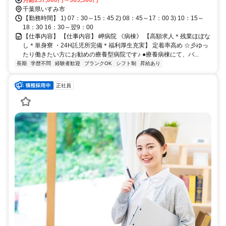
千葉県いすみ市
【勤務時間】 1) 07：30～15：45 2) 08：45～17：00 3) 10：15～
18：30 16：30～翌9：00
【仕事内容】 【仕事内容】 岬病院 《病棟》 【高額求人＊残業ほぼな
し＊単身寮 ・24H託児所完備＊福利厚生充実】 定着率高め ☆彡ゆっ
たり働きたい方にお勧めの療養型病院です♪ ●療養病棟にて、バ...
長期
学歴不問
経験者歓迎
ブランクOK
シフト制
昇給あり
正社員