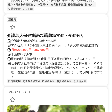
ある働き方で、資格がない方も現場に幅広く関わる機会があり、...
産休・育休取得実績あり
車通勤OK
有資格者歓迎
社会保険完備
賞与あり
交通費支給
シフト制
正社員
介護老人保健施設の看護師/常勤・夜勤有り
介護老人保健施設エスポワール岬
アクセス ＪＲ外房線 太東徒歩約35分、ＪＲ外房線 東浪見徒歩約46
分、ＪＲ外房線 長者町徒歩約54分
月給208,000円～357,000円
千葉県いすみ市
勤務時間 実働時間：8時間/日 平均勤務日数：1ヶ月あたり20日
仕事内容 仕事内容 ＊介護老人保健施設においてご利用者（１００名
程度）の 日常看護業務・健康管理業務 ・バイタルチェック、服薬管
理、看護記録作成、 健康相談 等 職場・施設について 月9日休でプラ
イ...
固定時間制
交通費全額支給
経験者歓迎
有資格者歓迎
託児所あり
アルバイト・パート