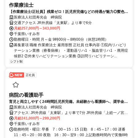
作業療法士
【作業療法士/正社員】残業ゼロ！託児所完備などの待遇が魅力◎髪色自
由♪
医療法人社団寿光会 岬病院
交通アクセス JR外房線「太東駅」より車で6分
月給257,000円～343,000円
千葉県いすみ市
勤務曜日・時間 月～金 9時00分～8時00分（休憩1時間）
募集要項 職種 作業療法士 雇用形態 正社員 仕事内容 ①院内リハビリ
テーション業務（療養病棟） ・運動器リハ1 ・脳血管リハ1 ・廃用症
候群2 ②外来リハビリテーション業務 ③訪問リハビリテーシ...
シフト制
正社員
病院の看護助手
育児と両立しやすく24時間託児所完備。未経験から看護師へ、奨学金制
度で成長を応援します。
医療法人社団寿光会 岬病院
アクセス: JR外房線「太東駅」より車で7分 JR外房線「上総一ノ宮
駅」より車で20分
月給241,000円～299,200円
千葉県いすみ市
勤務時間・曜日: 早番 7：00～15：15 日勤 8：45～17：00 遅番
11：45～20：00 夜勤 16：30～翌9：00 上記勤務時間内で実働8時