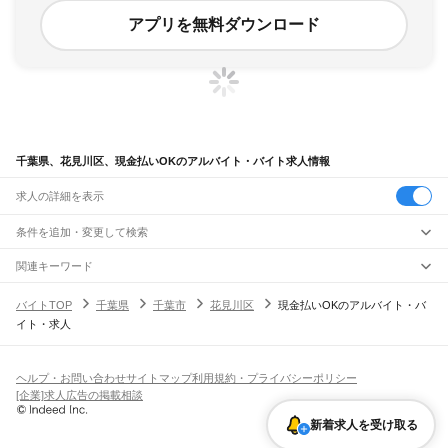
アプリを無料ダウンロード
千葉県、花見川区、現金払いOKのアルバイト・バイト求人情報
求人の詳細を表示
条件を追加・変更して検索
市区町村を追加・変更
関連キーワード
千葉県 千葉市 花見川区 日払い 現金手渡し
千葉県 千葉市 花見川区 短期 日払い
千葉県
駅を追加・変更
バイトTOP
千葉県
千葉市
花見川区
現金払いOKのアルバイト・バ
千葉県 千葉市 花見川区 給付金
千葉県 千葉市 花見川区 日払いOK 病院清掃
千葉県
すべて
イト・求人
千葉県 千葉市 現金払い
千葉市
すべて
職種を追加・変更
JR武蔵野線
中央区
花見川区
稲毛区
若葉区
緑区
美浜区
南流山駅
新松戸駅
新八柱駅
東松戸駅
市川大野駅
船橋法典駅
西船橋駅
飲食・フードサービス
銚子市
市川市
船橋市
館山市
木更津市
松戸市
野田市
茂原市
成田市
佐倉市
東金市
特徴を追加・変更
飲食・フードサービス
すべて
ヘルプ・お問い合わせ
サイトマップ
利用規約・プライバシーポリシー
JR中央・総武線
旭市
習志野市
柏市
勝浦市
市原市
流山市
八千代市
我孫子市
鴨川市
鎌ケ谷市
ホールスタッフ
キッチンスタッフ
皿洗い・洗い場
精肉・鮮魚加工
給食調理
人気
[企業]求人広告の掲載相談
市川駅
本八幡駅
下総中山駅
西船橋駅
船橋駅
東船橋駅
津田沼駅
幕張本郷駅
幕張駅
君津市
富津市
浦安市
四街道市
袖ケ浦市
八街市
印西市
白井市
富里市
南房総市
雇用形態を追加・変更
パン屋（ベーカリー）
フードカウンター販売員
バー（BAR）・バーテンダー
日払いOK
高校生歓迎
学生歓迎
深夜の仕事
髪型・髪色自由
ひげOK
ネイルOK
新検見川駅
稲毛駅
西千葉駅
千葉駅
匝瑳市
香取市
山武市
いすみ市
大網白里市
印旛郡
香取郡
山武郡
長生郡
夷隅郡
新着求人を受け取る
飲食店補助（開店・閉店準備）
飲食店（店長・マネージャー）
ピアスOK
アルバイト・パート
履歴書不要
オープニングスタッフ
留学生・外国人活躍中
安房郡
都道府県を変更
営業・販売
JR総武本線
勤務期間
正社員