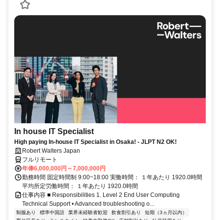
In house IT Specialist
High paying In-house IT Specialist in Osaka! - JLPT N2 OK!
Robert Walters Japan
フルリモート
年俸6,000,000円～7,000,000円
勤務時間 固定時間制 9:00~18:00 実働時間： １年あたり 1920.0時間
平均所定労働時間： １年あたり 1920.0時間
仕事内容 ■ Responsibilities 1. Level 2 End User Computing
Technical Support • Advanced troubleshooting o...
制服あり
標準中国語
業界未経験者歓迎
飲食割引あり
短期（3ヵ月以内）