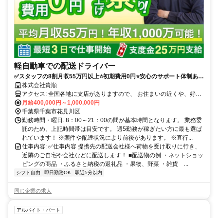
軽自動車での配送ドライバー
✅スタッフの8割月収55万円以上⭐️初期費用0円⭐️安心のサポート体制あり
（車両レンタル/事故対応等）履歴書不要！
株式会社貴順
アクセス: 全国各地に支店がありますので、 お住まいの近くや、好き
な場所で働くことが可能です。 ※自宅から車で通える範囲 ・転勤は
月給400,000円～1,000,000円
ありません。 ・マイカーかレンタル車両での直行直帰 ・車通勤可
千葉県千葉市花見川区
勤務時間・曜日: 8：00～21：00の間が基本時間となります。 業務委
託のため、上記時間帯は目安です。 週5勤務が稼ぎたい方に最も選ば
れています！ ※案件や配達状況により前後があります。 ※直行...
仕事内容: ✅️仕事内容 提携先の配送会社様へ荷物を受け取りに行き、
近隣のご自宅や会社などに配送します！ ■配送物の例 ・ネットショッ
ピングの商品 ・ふるさと納税の返礼品 ・果物、野菜 ・雑貨 ...
シフト自由
即日勤務OK
駅近5分以内
同じ企業の求人
アルバイト・パート