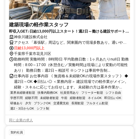
建築現場の軽作業スタッフ
即収入GET♪日給13,000円以上スタート！週2日～働ける建設サポートス
タッフ募集★
神奈川建設株式会社
アクセス 「幕張駅」周辺など。関東圏内で現場多数あり。通いやす
いエリアでお仕事が可能です。
日給13,000円以上
千葉県千葉市花見川区
勤務時間 実働時間：8時間/日 平均勤務日数：1ヶ月あたりnull日 勤務
時間：8:00～17:00（休憩含む／実働時間は現場により変動の可能性
あり） 勤務日数：週2日～相談可 ※シフトは事前申告制...
仕事内容 お仕事内容 《 無資格＆未経験OKの現場作業スタッフ 》 ◆
週2日～OK ◆日払い◎ ＜業務内容＞ 建設現場での軽作業がメイン。
経験・スキルに応じてお任せします。 未経験の方は基本作業か...
業界未経験者歓迎
扶養内勤務OK
社員登用あり
フリーター歓迎
シフト自由
学歴不問
経験不問
未経験者歓迎
午前
経験者歓迎
ネイルOK
即日払いOK
研修あり
夕方
ブランクOK
交通費支給
長期歓迎
フルタイム歓迎
週2・3日からOK
シフト制
同じ企業の求人
契約社員