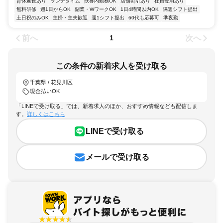
育休延長あり
ランチタイム
扶養内勤務OK
店舗割引あり
社員登用あり
無料研修
週1日からOK
副業・WワークOK
1日4時間以内OK
隔週シフト提出
土日祝のみOK
主婦・主夫歓迎
週1シフト提出
60代も応募可
準夜勤
前へ
次へ
1
この条件の新着求人を受け取る
千葉県 / 花見川区
現金払いOK
「LINEで受け取る」では、新着求人のほか、おすすめ情報なども配信しま
す。
詳しくはこちら
LINEで受け取る
メールで受け取る