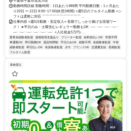
千葉県千葉市花見川区
勤務時間詳細 実働時間：1日あたり8時間 平均勤務日数：1ヶ月あた
り20日 〜 22日 8:00~17:00(休憩1時間) ⭐週5日のフルタイム勤務 ⭐シ
フトは柔軟に対応 ￣￣￣￣￣￣￣￣￣￣￣ ...
仕事内容 ⭐週5日勤務・安定収入⭐ 長期でしっかり稼げる現場ワー
ク！ ➤平日のみ・土曜含むレギュラー勤務もOK ･―･･―･･―･･―･･
―･･―･･―･･―･･―･･―･ ⭐入社祝金5万円♪ ...
業界未経験者歓迎
資格取得支援あり
フリーター歓迎
給料前払いOK
学歴不問
車通勤OK
即日勤務OK
固定時間制
平日のみOK
経験不問
未経験者歓迎
午前
経験者歓迎
即日払いOK
有資格者歓迎
夕方
ブランクOK
交通費支給
長期歓迎
フルタイム歓迎
業務委託