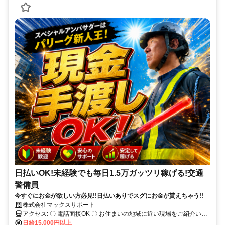
日払いOK!未経験でも毎日1.5万ガッツリ稼げる!交通
警備員
今すぐにお金が欲しい方必見!!日払いありでスグにお金が貰えちゃう!!
株式会社マックスサポート
アクセス: 〇 電話面接OK 〇 お住まいの地域に近い現場をご紹介いた
します
日給15,000円以上