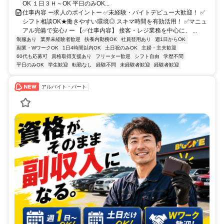
OK １日３Ｈ～OK 平日のみOK...
仕事内容 ー求人のポイントー ✅未経験・バイトデビュー大歓迎！ ✅
シフト相談OK★働きやすい環境◎ スキマ時間を有効活用！ ✅マニュ
アル完備で安心♪ ー 【✅仕事内容】 接客・レジ業務を中心に、 ...
制服あり
業界未経験者歓迎
扶養内勤務OK
社員登用あり
週1日からOK
副業・WワークOK
1日4時間以内OK
土日祝のみOK
主婦・主夫歓迎
60代も応募可
資格取得支援あり
フリーター歓迎
シフト自由
学歴不問
平日のみOK
学生歓迎
転勤なし
経験不問
未経験者歓迎
経験者歓迎
アルバイト・パート