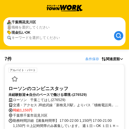
千葉県
花見川区
職種を選択してください
現金払いOK
キーワードを選択してください
7件
条件保存
関連度順
アルバイト・パート
ローソンのコンビニスタッフ
未経験歓迎★自分のペースで働ける環境♪(276529)
ローソン 千葉こてはし(276529)
交通・アクセス JR総武線「新検見川駅」よりバス「犢橋電話局」下
車徒歩１分／車バイク通勤OK
時給1,150円
千葉県千葉市花見川区
勤務時間詳細 【募集時間帯】 17:00-22:00 1,150円 17:00-21:00
1,150円 ※上記時間帯のみ募集しています。 週１日～OK １日１Ｈ～