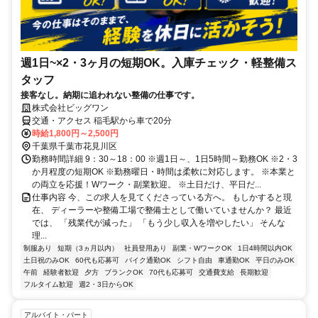
週1日~×2・3ヶ月の短期OK。入庫チェック・軽整備ス
タッフ
接客なし。納期に追われない整備の仕事です。
株式会社ビッグワン
交通・アクセス 稲毛駅から車で20分
時給1,800円～2,500円
千葉県千葉市花見川区
勤務時間詳細 9：30～18：00 ※週1日～、1日5時間～勤務OK ※2・3
か月程度の短期OK ※勤務曜日・時間は柔軟に対応します。 ※本業と
の両立を応援！Wワーク・副業歓迎。 ※土日だけ、平日だ...
仕事内容 今、この求人を見てくださっている方へ。 もしかすると現
在、 ディーラーや整備工場で整備士として働いていませんか？ 最近
では、 「残業代が減った」 「もう少し収入を増やしたい」 そんな
理...
制服あり
短期（3ヵ月以内）
社員登用あり
副業・WワークOK
1日4時間以内OK
土日祝のみOK
60代も応募可
バイク通勤OK
シフト自由
車通勤OK
平日のみOK
午前
経験者歓迎
夕方
ブランクOK
70代も応募可
交通費支給
長期歓迎
フルタイム歓迎
週2・3日からOK
アルバイト・パート