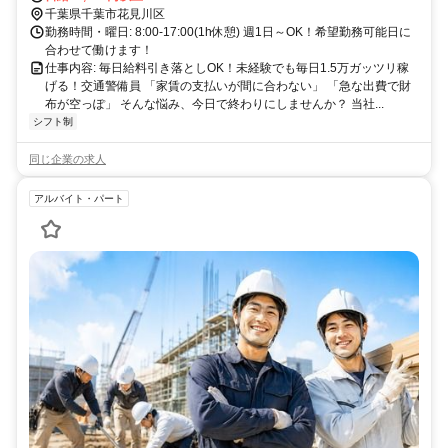
千葉県千葉市花見川区
勤務時間・曜日: 8:00-17:00(1h休憩) 週1日～OK！希望勤務可能日に
合わせて働けます！
仕事内容: 毎日給料引き落としOK！未経験でも毎日1.5万ガッツリ稼
げる！交通警備員 「家賃の支払いが間に合わない」 「急な出費で財
布が空っぽ」 そんな悩み、今日で終わりにしませんか？ 当社...
シフト制
同じ企業の求人
アルバイト・パート